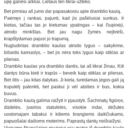
upę ganėsi arkliai. Lietaus ten tikrai užteko.
Bet pirmiau aš jums dar papasakosiu apie dramblio kaulą.
Paėmęs į rankas, pajunti, kad jis pašėlusiai sunkus. Ir
kietas, tačiau tas jo kietumas ypatingas – kai čiupinėji,
atrodo minkštas. Bet jau nagu žymės neįbrėši,
krapštydamas pajusi jo trapumą.
Nugludintas dramblio kaulas atrodo lygus – sakykime,
biliardo kamuolys, – bet jis nėra toks lygus kaip stiklas ar
plienas.
Dramblio kaulas yra dramblio dantis, tai aš tikrai žinau. Kiti
dantys būna kieti ir trapūs – beveik kaip stiklas ar plienas.
Bet iltis – jau kitas dalykas. Ji kieta, turėdamas jėgos gali ją
truputėlį palenkti, bet paskui ji vėl atsities ir bus, kokia
buvus.
Dramblio kaulą galima raižyti ir pjaustyti. Šachmatų figūros,
dūdelės, įvairios statulėlės, visokie indai, dėžutės
uostomajam tabakui ir kitiems brangiems daikčiukams,
papuošalai dailioms moterims. Paprastų dantų neišraižysi.
Viename Prancūzijos muziejuj esu matęs iš dramblio kaulo