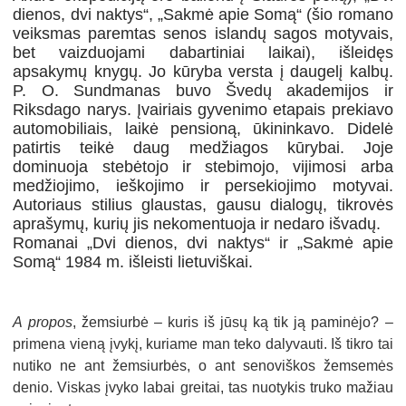
dienos, dvi naktys“, „Sakmė apie Somą“ (šio romano
veiksmas paremtas senos islandų sagos motyvais,
bet vaizduojami dabartiniai laikai), išleidęs
apsakymų knygų. Jo kūryba versta į daugelį kalbų.
P. O. Sundmanas buvo Švedų akademijos ir
Riksdago narys. Įvairiais gyvenimo etapais prekiavo
automobiliais, laikė pensioną, ūkininkavo. Didelė
patirtis teikė daug medžiagos kūrybai. Joje
dominuoja stebėtojo ir stebimojo, vijimosi arba
medžiojimo, ieškojimo ir persekiojimo motyvai.
Autoriaus stilius glaustas, gausu dialogų, tikrovės
aprašymų, kurių jis nekomentuoja ir nedaro išvadų.
Romanai „Dvi dienos, dvi naktys“ ir „Sakmė apie
Somą“ 1984 m. išleisti lietuviškai.
A propos
, žemsiurbė – kuris iš jūsų ką tik ją paminėjo? –
primena vieną įvykį, kuriame man teko dalyvauti. Iš tikro tai
nutiko ne ant žemsiurbės, o ant senoviškos žemsemės
denio. Viskas įvyko labai greitai, tas nuotykis truko mažiau