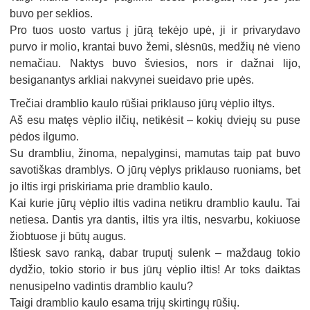
buvo per seklios.
Pro tuos uosto vartus į jūrą tekėjo upė, ji ir privarydavo
purvo ir molio, krantai buvo žemi, slėsnūs, medžių nė vieno
nemačiau. Naktys buvo šviesios, nors ir dažnai lijo,
besiganantys arkliai nakvynei sueidavo prie upės.
Trečiai dramblio kaulo rūšiai priklauso jūrų vėplio iltys.
Aš esu matęs vėplio ilčių, netikėsit – kokių dviejų su puse
pėdos ilgumo.
Su drambliu, žinoma, nepalyginsi, mamutas taip pat buvo
savotiškas dramblys. O jūrų vėplys priklauso ruoniams, bet
jo iltis irgi priskiriama prie dramblio kaulo.
Kai kurie jūrų vėplio iltis vadina netikru dramblio kaulu. Tai
netiesa. Dantis yra dantis, iltis yra iltis, nesvarbu, kokiuose
žiobtuose ji būtų augus.
Ištiesk savo ranką, dabar truputį sulenk – maždaug tokio
dydžio, tokio storio ir bus jūrų vėplio iltis! Ar toks daiktas
nenusipelno vadintis dramblio kaulu?
Taigi dramblio kaulo esama trijų skirtingų rūšių.