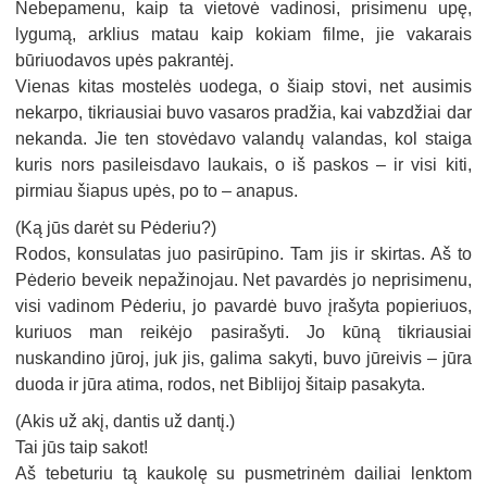
Nebepamenu, kaip ta vietovė vadinosi, prisimenu upę,
lygumą, arklius matau kaip kokiam filme, jie vakarais
būriuodavos upės pakrantėj.
Vienas kitas mostelės uodega, o šiaip stovi, net ausimis
nekarpo, tikriausiai buvo vasaros pradžia, kai vabzdžiai dar
nekanda. Jie ten stovėdavo valandų valandas, kol staiga
kuris nors pasileisdavo laukais, o iš paskos – ir visi kiti,
pirmiau šiapus upės, po to – anapus.
(Ką jūs darėt su Pėderiu?)
Rodos, konsulatas juo pasirūpino. Tam jis ir skirtas. Aš to
Pėderio beveik nepažinojau. Net pavardės jo neprisimenu,
visi vadinom Pėderiu, jo pavardė buvo įrašyta popieriuos,
kuriuos man reikėjo pasirašyti. Jo kūną tikriausiai
nuskandino jūroj, juk jis, galima sakyti, buvo jūreivis – jūra
duoda ir jūra atima, rodos, net Biblijoj šitaip pasakyta.
(Akis už akį, dantis už dantį.)
Tai jūs taip sakot!
Aš tebeturiu tą kaukolę su pusmetrinėm dailiai lenktom