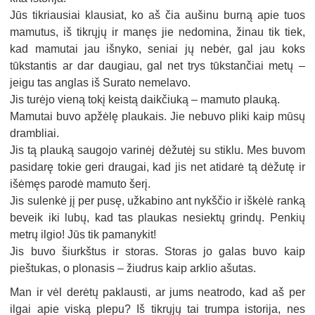
Jūs tikriausiai klausiat, ko aš čia aušinu burną apie tuos
mamutus, iš tikrųjų ir manęs jie nedomina, žinau tik tiek,
kad mamutai jau išnyko, seniai jų nebėr, gal jau koks
tūkstantis ar dar daugiau, gal net trys tūkstančiai metų –
jeigu tas anglas iš Surato nemelavo.
Jis turėjo vieną tokį keistą daikčiuką – mamuto plauką.
Mamutai buvo apžėlę plaukais. Jie nebuvo pliki kaip mūsų
drambliai.
Jis tą plauką saugojo varinėj dėžutėj su stiklu. Mes buvom
pasidarę tokie geri draugai, kad jis net atidarė tą dėžutę ir
išėmęs parodė mamuto šerį.
Jis sulenkė jį per pusę, užkabino ant nykščio ir iškėlė ranką
beveik iki lubų, kad tas plaukas nesiektų grindų. Penkių
metrų ilgio! Jūs tik pamanykit!
Jis buvo šiurkštus ir storas. Storas jo galas buvo kaip
pieštukas, o plonasis – žiudrus kaip arklio ašutas.
Man ir vėl derėtų paklausti, ar jums neatrodo, kad aš per
ilgai apie viską plepu? Iš tikrųjų tai trumpa istorija, nes