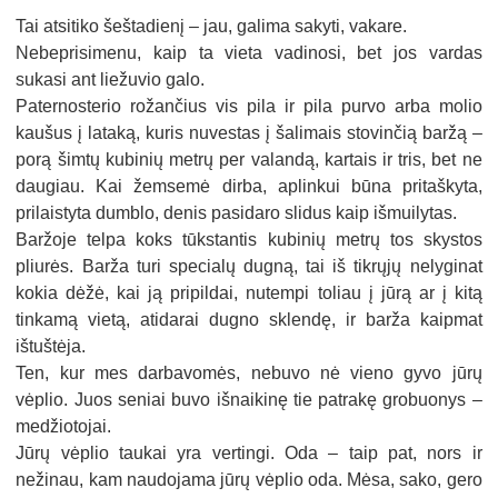
Tai atsitiko šeštadienį – jau, galima sakyti, vakare.
Nebeprisimenu, kaip ta vieta vadinosi, bet jos vardas
sukasi ant liežuvio galo.
Paternosterio rožančius vis pila ir pila purvo arba molio
kaušus į lataką, kuris nuvestas į šalimais stovinčią baržą –
porą šimtų kubinių metrų per valandą, kartais ir tris, bet ne
daugiau. Kai žemsemė dirba, aplinkui būna pritaškyta,
prilaistyta dumblo, denis pasidaro slidus kaip išmuilytas.
Baržoje telpa koks tūkstantis kubinių metrų tos skystos
pliurės. Barža turi specialų dugną, tai iš tikrųjų nelyginat
kokia dėžė, kai ją pripildai, nutempi toliau į jūrą ar į kitą
tinkamą vietą, atidarai dugno sklendę, ir barža kaipmat
ištuštėja.
Ten, kur mes darbavomės, nebuvo nė vieno gyvo jūrų
vėplio. Juos seniai buvo išnaikinę tie patrakę grobuonys –
medžiotojai.
Jūrų vėplio taukai yra vertingi. Oda – taip pat, nors ir
nežinau, kam naudojama jūrų vėplio oda. Mėsa, sako, gero