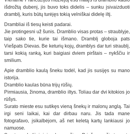
išdrožtą dubenį, jis buvo toks didelis – sunku įsivaizduoti
dramblį, kuris būtų turėjęs tokią velniškai didelę iltį.
Drambliai iš tiesų keisti padarai.
Jie protingesni už šunis. Dramblio visas protas – straublyje,
taip sako tie, kurie tai išmano. Dramblį globoja pats
Viešpats Dievas. Be keturių kojų, dramblys dar turi straublį,
tarsi kokią ranką, kuri baigiasi dviem pirštais – nykščiu ir
smilium.
Apie dramblio kaulą šneku todėl, kad jis susijęs su mano
istorija.
Dramblio kaulas būna trijų rūšių.
Pirmiausia, žinoma, dramblio iltys. Toliau dar dvi kitokios jo
rūšys.
Surato mieste esu sutikęs vieną šnekų ir malonų anglą. Tai
irgi seni laikai, kai dar dirbau naru. Jis tada mane
fotografavo, įsikalbėjom, aš net keletą kartų lankiausi jo
namuose.