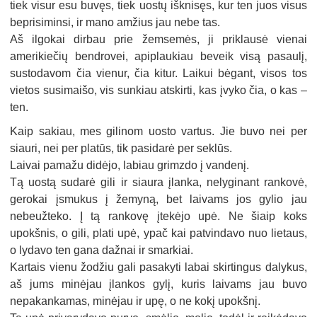
tiek visur esu buvęs, tiek uostų išknisęs, kur ten juos visus
beprisiminsi, ir mano amžius jau nebe tas.
Aš ilgokai dirbau prie žemsemės, ji priklausė vienai
amerikiečių bendrovei, apiplaukiau beveik visą pasaulį,
sustodavom čia vienur, čia kitur. Laikui bėgant, visos tos
vietos susimaišo, vis sunkiau atskirti, kas įvyko čia, o kas –
ten.
Kaip sakiau, mes gilinom uosto vartus. Jie buvo nei per
siauri, nei per platūs, tik pasidarė per seklūs.
Laivai pamažu didėjo, labiau grimzdo į vandenį.
Tą uostą sudarė gili ir siaura įlanka, nelyginant rankovė,
gerokai įsmukus į žemyną, bet laivams jos gylio jau
nebeužteko. Į tą rankovę įtekėjo upė. Ne šiaip koks
upokšnis, o gili, plati upė, ypač kai patvindavo nuo lietaus,
o lydavo ten gana dažnai ir smarkiai.
Kartais vienu žodžiu gali pasakyti labai skirtingus dalykus,
aš jums minėjau įlankos gylį, kuris laivams jau buvo
nepakankamas, minėjau ir upę, o ne kokį upokšnį.