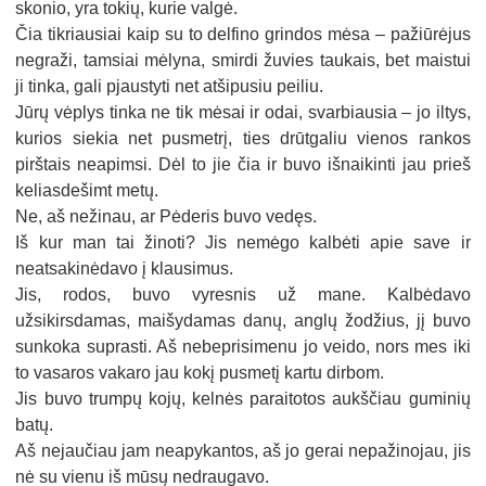
skonio, yra tokių, kurie valgė.
Čia tikriausiai kaip su to delfino grindos mėsa – pažiūrėjus
negraži, tamsiai mėlyna, smirdi žuvies taukais, bet maistui
ji tinka, gali pjaustyti net atšipusiu peiliu.
Jūrų vėplys tinka ne tik mėsai ir odai, svarbiausia – jo iltys,
kurios siekia net pusmetrį, ties drūtgaliu vienos rankos
pirštais neapimsi. Dėl to jie čia ir buvo išnaikinti jau prieš
keliasdešimt metų.
Ne, aš nežinau, ar Pėderis buvo vedęs.
Iš kur man tai žinoti? Jis nemėgo kalbėti apie save ir
neatsakinėdavo į klausimus.
Jis, rodos, buvo vyresnis už mane. Kalbėdavo
užsikirsdamas, maišydamas danų, anglų žodžius, jį buvo
sunkoka suprasti. Aš nebeprisimenu jo veido, nors mes iki
to vasaros vakaro jau kokį pusmetį kartu dirbom.
Jis buvo trumpų kojų, kelnės paraitotos aukščiau guminių
batų.
Aš nejaučiau jam neapykantos, aš jo gerai nepažinojau, jis
nė su vienu iš mūsų nedraugavo.