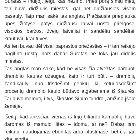
Suratas – Indijoj, jeigu kas nežino. Prieš porą šimtų metų
ten buvo didžiulis miestas, gal net didžiausias visam
pasauly. Taip man sakė tas anglas. Plačiausia prieplauka
upės žiotyse, patys didžiausi laivai uosto prieigose,
visokios baržos, žvejų laiveliai ir sandėlių sandėliai,
krautuvių krautuvės.
Aš ten buvau dėl visai paprastos priežasties – ir ten reikėjo
pagilinti uostą, nors dabar Suratas ne toks jau didelis
miestas.
Tas anglas man sakė, kad ne visas čia atvežtas parduoti
dramblio kaulas užaugęs, kaip ir turi būti, – dramblių
žandikauly; nuo trisdešimt penkių iki keturiasdešimt
procentų dramblio kaulo būdavo atgabenama iš šiaurės.
Tai buvo mamutų iltys, iškastos Sibiro tundroj, amžino įšalo
žemėje.
Išeitų, kad anksčiau vienas iš trijų biliardo kamuolių buvo
daromas iš mamuto ilties – įdomu, ar ne? Dabar tam
reikalui naudojamas ebonitas arba plastmasė, bet čia jau
kita istorija.