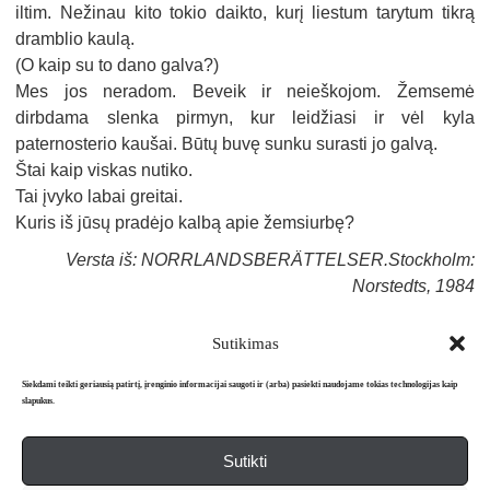
iltim. Nežinau kito tokio daikto, kurį liestum tarytum tikrą
dramblio kaulą.
(O kaip su to dano galva?)
Mes jos neradom. Beveik ir neieškojom. Žemsemė
dirbdama slenka pirmyn, kur leidžiasi ir vėl kyla
paternosterio kaušai. Būtų buvę sunku surasti jo galvą.
Štai kaip viskas nutiko.
Tai įvyko labai greitai.
Kuris iš jūsų pradėjo kalbą apie žemsiurbę?
Versta iš: NORRLANDSBERÄTTELSER.Stockholm:
Norstedts, 1984
Sutikimas
Siekdami teikti geriausią patirtį, įrenginio informacijai saugoti ir (arba) pasiekti naudojame tokias technologijas kaip
slapukus.
Sutikti
Apie mus
Redakcija
Prenumerata