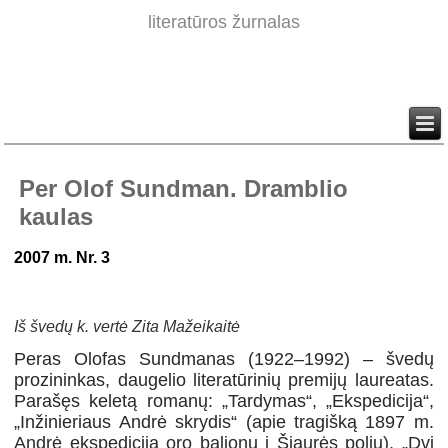
literatūros žurnalas
Per Olof Sundman. Dramblio
kaulas
2007 m. Nr. 3
Iš švedų k. vertė Zita Mažeikaitė
Peras Olofas Sundmanas (1922–1992) – švedų
prozininkas, daugelio literatūrinių premijų laureatas.
Parašęs keletą romanų: „Tardymas“, „Ekspedicija“,
„Inžinieriaus Andrė skrydis“ (apie tragišką 1897 m.
Andrė ekspediciją oro balionu į Šiaurės polių), „Dvi