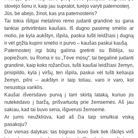
stovėjo šonu ir, kaip jau supratot, turėjo varyti paternosterį.
Jūs, be abejo, žinot, kas yra paternosteris?
Tai tokia išilgai metalinio rėmo judanti grandinė su gana
tankiai pritvirtintais kaušais. Iš dugno pasėmę smėlio ar
molio, jie kyla aukštyn, išpila, paskui tušti leidžiasi į dugną
ir vėl grįžta kupini smėlio ir purvo – kaušas paskui kaušą.
Paternosterį irgi būtų galima gretinti su Biblija, su
popiežium, su Roma ir su „Tėve mūsų“, tai begalinė judanti
grandinė, kaip koks rožančius, tušti kaušai leidžiasi žemyn,
prisipildo, kyla į viršų, ten išpila, paskui vėl tušti keliauja
žemyn, pilni – aukštyn ir taip toliau, varo ir varo, kol
nesustoja variklis.
Kaušai išversdavo purvą į tam skirtą lataką, kuriuo jis
nutekėdavo į baržą, prišvartuotą prie žemsemės. Aš jau
sakiau, kad tai buvo sena, išgverusi žemsemė.
Ar jums neužkliūva, kad aš čia taip smulkiai viską
pasakoju?
Dar vienas dalykas: tas būgnas buvo šiek tiek iškilęs virš