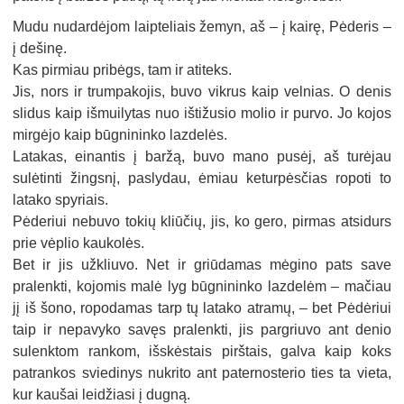
Mudu nudardėjom laipteliais žemyn, aš – į kairę, Pėderis –
į dešinę.
Kas pirmiau pribėgs, tam ir atiteks.
Jis, nors ir trumpakojis, buvo vikrus kaip velnias. O denis
slidus kaip išmuilytas nuo ištižusio molio ir purvo. Jo kojos
mirgėjo kaip būgnininko lazdelės.
Latakas, einantis į baržą, buvo mano pusėj, aš turėjau
sulėtinti žingsnį, paslydau, ėmiau keturpėsčias ropoti to
latako spyriais.
Pėderiui nebuvo tokių kliūčių, jis, ko gero, pirmas atsidurs
prie vėplio kaukolės.
Bet ir jis užkliuvo. Net ir griūdamas mėgino pats save
pralenkti, kojomis malė lyg būgnininko lazdelėm – mačiau
jį iš šono, ropodamas tarp tų latako atramų, – bet Pėdėriui
taip ir nepavyko savęs pralenkti, jis pargriuvo ant denio
sulenktom rankom, išskėstais pirštais, galva kaip koks
patrankos sviedinys nukrito ant paternosterio ties ta vieta,
kur kaušai leidžiasi į dugną.