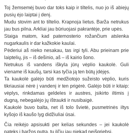
Toj žemsemėj buvo dar toks kaip ir tiltelis, nuo jo iš abiejų
pusių ėjo laiptai į denį.
Mudu stovim ant to tiltelio. Krapnoja lietus. Barža netrukus
jau bus pilna. Arkliai jau būriuojasi pakrantėje, prie upės.
Staiga matom, kad paternosterio rožančium atslenka
nugarkaulis ir dar kažkokie kaulai.
Pėderiui aš nieko nesakau, tas irgi tyli. Abu prieinam prie
laiptelių, jis – iš dešinio, aš – iš kairio šono.
Netrukus iš vandens iškyla jūrų vėplio kaukolė. Guli
viename iš kaušų, tarsi kas tyčia ją ten būtų įdėjęs.
Ta kaukolė galėjo būti medžiotojo sužeisto vėplio, kuris
tikriausiai nėrė į vandenį ir ten prigėrė. Galėjo būti ir kitaip:
vėplys, rinkdamas geldeles ir austres, įsikirto iltimis į
dugną, nebegalėjo jų ištraukti ir nusibaigė.
Kaukolė buvo balta, net iš tolo švietė, pusmetrinės iltys
kyšojo iš kaušo lyg didžiuliai ūsai.
Čia reikėjo apsisukti per kelias sekundes – jei kaukolė
pateks į baržos putrą, tų ilčių jau niekad neišgriebsi.