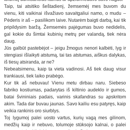
Taip, tai atsitiko šeštadienį, žemsemėj mes buvom du
vienu, kiti vaikinai išvažiavo savaitgaliui namo, o mudu –
Pėderis ir aš – pasilikom laive. Nutarėm baigti darbą, kai tik
pripildysim baržą. Žemsemės pajėgumas buvo nedidelis,
gal kokie du šimtai kubinių metrų per valandą, tiek nėra
daug.
Jūs galbūt pastebėjot – jeigu žmogus nenori kalbėti, lyg ir
stengiasi išlaikyti atstumą, tai tas atstumas, aiškus dalykas,
iš tiesų atsiranda, ar ne?
Nebeatsimenu, kaip ta vieta vadinosi. Aš tiek daug visur
trankiausi, tiek laiko prabėgo.
Kur tik aš nebuvau! Vienu metu dirbau naru. Siebeso
fabriko kostiumas, padarytas iš kiltinio audeklo ir gumos,
batai švininiais padais, varinis skafandras su apskritom
akim. Tada dar buvau jaunas. Savo kailiu esu patyręs, kaip
veikia rankinis oro siurblys.
Toj lygumoj palei uosto vartus, kurių vagą mes gilinom,
medžių kaip ir nebuvo, tolumoje stūksojo kalnai, o palei