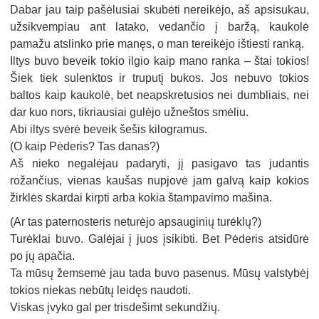
Dabar jau taip pašėlusiai skubėti nereikėjo, aš apsisukau,
užsikvempiau ant latako, vedančio į baržą, kaukolė
pamažu atslinko prie manęs, o man tereikėjo ištiesti ranką.
Iltys buvo beveik tokio ilgio kaip mano ranka – štai tokios!
Šiek tiek sulenktos ir truputį bukos. Jos nebuvo tokios
baltos kaip kaukolė, bet neapskretusios nei dumbliais, nei
dar kuo nors, tikriausiai gulėjo užneštos smėliu.
Abi iltys svėrė beveik šešis kilogramus.
(O kaip Pėderis? Tas danas?)
Aš nieko negalėjau padaryti, jį pasigavo tas judantis
rožančius, vienas kaušas nupjovė jam galvą kaip kokios
žirklės skardai kirpti arba kokia štampavimo mašina.
(Ar tas paternosteris neturėjo apsauginių turėklų?)
Turėklai buvo. Galėjai į juos įsikibti. Bet Pėderis atsidūrė
po jų apačia.
Ta mūsų žemsemė jau tada buvo pasenus. Mūsų valstybėj
tokios niekas nebūtų leidęs naudoti.
Viskas įvyko gal per trisdešimt sekundžių.