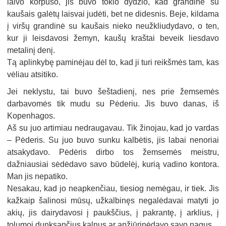
laivo korpuso, jis buvo tokio dydžio, kad grandinė su
kaušais galėtų laisvai judėti, bet ne didesnis. Beje, kildama
į viršų grandinė su kaušais nieko neužkliudydavo, o ten,
kur ji leisdavosi žemyn, kaušų kraštai beveik liesdavo
metalinį denį.
Tą aplinkybę paminėjau dėl to, kad ji turi reikšmės tam, kas
vėliau atsitiko.
Jei neklystu, tai buvo šeštadienį, nes prie žemsemės
darbavomės tik mudu su Pėderiu. Jis buvo danas, iš
Kopenhagos.
Aš su juo artimiau nedraugavau. Tik žinojau, kad jo vardas
– Pėderis. Su juo buvo sunku kalbėtis, jis labai nenoriai
atsakydavo. Pėdėris dirbo tos žemsemės meistru,
dažniausiai sėdėdavo savo būdelėj, kurią vadino kontora.
Man jis nepatiko.
Nesakau, kad jo neapkenčiau, tiesiog nemėgau, ir tiek. Jis
kažkaip šalinosi mūsų, užkalbinęs negalėdavai matyti jo
akių, jis dairydavosi į paukščius, į pakrantę, į arklius, į
tolumoj dunksančius kalnus ar apžiūrinėdavo savo nagus.