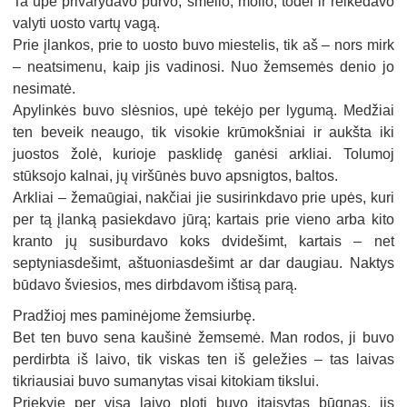
Ta upė privarydavo purvo, smėlio, molio, todėl ir reikėdavo
valyti uosto vartų vagą.
Prie įlankos, prie to uosto buvo miestelis, tik aš – nors mirk
– neatsimenu, kaip jis vadinosi. Nuo žemsemės denio jo
nesimatė.
Apylinkės buvo slėsnios, upė tekėjo per lygumą. Medžiai
ten beveik neaugo, tik visokie krūmokšniai ir aukšta iki
juostos žolė, kurioje pasklidę ganėsi arkliai. Tolumoj
stūksojo kalnai, jų viršūnės buvo apsnigtos, baltos.
Arkliai – žemaūgiai, nakčiai jie susirinkdavo prie upės, kuri
per tą įlanką pasiekdavo jūrą; kartais prie vieno arba kito
kranto jų susiburdavo koks dvidešimt, kartais – net
septyniasdešimt, aštuoniasdešimt ar dar daugiau. Naktys
būdavo šviesios, mes dirbdavom ištisą parą.
Pradžioj mes paminėjome žemsiurbę.
Bet ten buvo sena kaušinė žemsemė. Man rodos, ji buvo
perdirbta iš laivo, tik viskas ten iš geležies – tas laivas
tikriausiai buvo sumanytas visai kitokiam tikslui.
Priekyje per visą laivo plotį buvo įtaisytas būgnas, jis