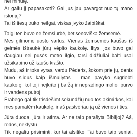
nei minutę.
Ar galiu jį papasakoti? Gal jūs jau pavargot nuo tų mano
istorijų?
Tai iš tiesų truko neilgai, viskas įvyko žaibiškai.
Taigi ten buvo ne žemsiurbė, bet senoviška žemsemė.
Mes gilinome uosto vartus. Vienas žemsemės kaušas iš
gelmės ištraukė jūrų vėplio kaukolę. Iltys, jos buvo gal
daugiau nei pusės metro ilgio, tarsi didžiuliai balti ūsai
užsikabino už kaušo krašto.
Mudu, aš ir toks vyras, vardu Pėderis, šokom prie jų, denis
buvo slidus kaip išmuilytas – man pavyko sugriebti
kaukolę, kol toji neįkrito į baržą ir nepradingo molio, purvo
ir vandens putroj.
Prabėgo gal tik trisdešimt sekundžių nuo tos akimirkos, kai
mes pamatėm kaukolę, ir aš pastvėriau ją už vienos ilties.
Jūra duoda, jūra ir atima. Ar ne taip parašyta Biblijoj? Aš,
rodos, neklystu.
Tik negaliu prisiminti, kur tai atsitiko. Tai buvo taip seniai,