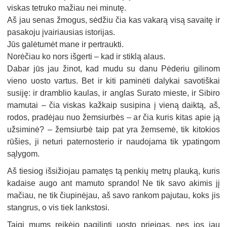
viskas tetruko mažiau nei minutę.
Aš jau senas žmogus, sėdžiu čia kas vakarą visą savaitę ir
pasakoju įvairiausias istorijas.
Jūs galėtumėt mane ir pertraukti.
Norėčiau ko nors išgerti – kad ir stiklą alaus.
Dabar jūs jau žinot, kad mudu su danu Pėderiu gilinom
vieno uosto vartus. Bet ir kiti paminėti dalykai savotiškai
susiję: ir dramblio kaulas, ir anglas Surato mieste, ir Sibiro
mamutai – čia viskas kažkaip susipina į vieną daiktą, aš,
rodos, pradėjau nuo žemsiurbės – ar čia kuris kitas apie ją
užsiminė? – žemsiurbė taip pat yra žemsemė, tik kitokios
rūšies, ji neturi paternosterio ir naudojama tik ypatingom
sąlygom.
Aš tiesiog išsižiojau pamatęs tą penkių metrų plauką, kuris
kadaise augo ant mamuto sprando! Ne tik savo akimis jį
mačiau, ne tik čiupinėjau, aš savo rankom pajutau, koks jis
stangrus, o vis tiek lankstosi.
Taigi mums reikėjo pagilinti uosto prieigas, nes jos jau