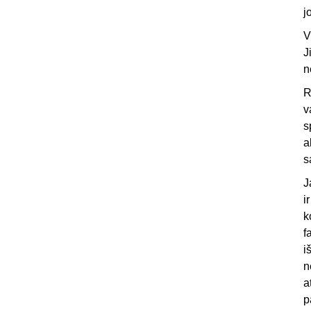
j
V
J
n
R
v
s
a
s
J
i
k
f
i
n
a
p