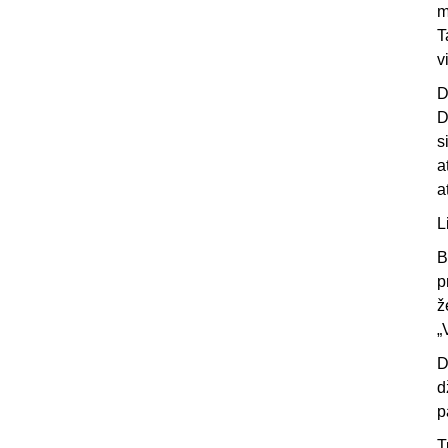
m
T
v
D
D
s
a
a
L
B
p
ž
„
D
d
p
T