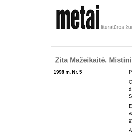
literatūros žu
Zita Mažeikaitė. Misti
1998 m. Nr. 5
P
O
d
S
E
v
g
A