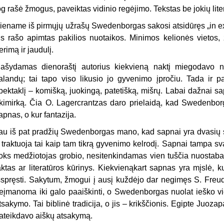
og rašė žmogus, paveiktas vidinio regėjimo. Tekstas be jokių lit
iename iš pirmųjų užrašų Swedenborgas sakosi atsidūręs „in exs
is rašo apimtas pakilios nuotaikos. Minimos kelionės vietos, ž
erimą ir jaudulį.
ašydamas dienoraštį autorius kiekvieną naktį miegodavo neį
alandų; tai tapo viso likusio jo gyvenimo įpročiu. Tada ir pat
pektaklį – ko­mišką, juokingą, patetišką, mišrų. Labai dažnai 
kimirką. Čia O. Lagercrantzas daro prielaidą, kad Swedenborga
apnas, o kur fantazija.
au iš pat pradžių Swedenborgas mano, kad sapnai yra dvasių spe
r traktuoja tai kaip tam tikrą gy­venimo kelrodį. Sapnai tampa sva
oks medžiotojas grobio, nesitenkindamas vien tuščia nuostaba
aktas ar literatūros kūrinys. Kiekvienąkart sapnas yra mįslė, ku
šspręsti. Sa­kytum, žmogui į ausį kuždėjo dar negimęs S. Freu
eįmanoma iki galo paaiškinti, o Swedenborgas nuolat ieško vi
tsakymo. Tai biblinė tra­dicija, o jis – krikščionis. Egipte Juo
ateikdavo aiškų atsakymą.