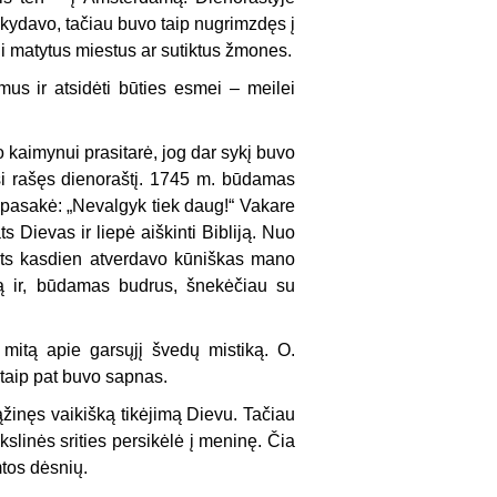
laškydavo, tačiau buvo taip nugrimzdęs į
 ma­tytus miestus ar sutiktus žmones.
us ir atsidėti būties esmei – meilei
kai­mynui prasitarė, jog dar sykį buvo
si rašęs dienoraštį. 1745 m. būdamas
m pasakė: „Nevalgyk tiek daug!“ Vakare
Dievas ir liepė aiškinti Bibliją. Nuo
pats kasdien atverdavo kū­niškas mano
mą ir, būdamas budrus, šnekėčiau su
mitą apie garsųjį švedų mistiką. O.
 taip pat buvo sapnas.
inęs vaikišką tikėjimą Dievu. Tačiau
kslinės srities persikėlė į meninę. Čia
mtos dėsnių.