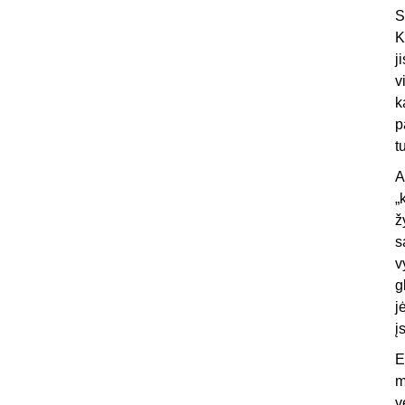
S
K
j
v
k
p
t
A
„
ž
s
v
g
j
į
E
m
v