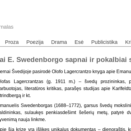
rnalas
Proza
Poezija
Drama
Esė
Publicistika
Kr
niai E. Swedenborgo sapnai ir pokalbiai
ernai Švedijoje pasirodė
Ol
o
fo
Lagercrantzo knyga apie Emanu
l
o
fas
Lagercrantzas (g. 1911 m.) – švedų prozininkas, po
arbuotojas, literatūros kritikas, parašęs studijas apie Karlfe
trindbergą ir kt.
manuelis Swedenborgas (1688–1772), garsus švedų mokslinink
aldininkas, sulaukęs penkiasdešimt šešerių metų, patyrė dva
yvenimą nauja linkme.
pie šią krizę yra išlikęs unikalus dokumentas – dienoraštis