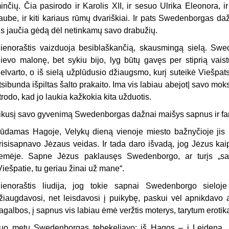
inčių. Čia pasirodo ir Karolis XII, ir sesuo Ulrika Eleonora, 
aube, ir kiti ka­riaus rūmų dvariškiai. Ir pats Swedenborgas d
is jaučia gėdą dėl netinkamų savo drabužių.
ienoraštis vaizduoja besiblaškančią, skausmingą sielą. Sw
ievo malonę, bet sykiu bijo, lyg būtų gavęs per stiprią vaist
ielvarto, o iš sielą užplūdusio džiaugsmo, kurį suteikė Viešpat
tsibunda išpiltas šalto prakaito. Ima vis labiau abejot| savo mok
trodo, kad jo laukia kažkokia kita užduotis.
ikusį savo gyvenimą Swedenborgas dažnai maišys sapnus ir fan
ūdamas Hagoje, Velykų dieną vienoje miesto bažnyčioje jis p
risisapnavo Jėzaus veidas. Ir tada daro išvadą, jog Jėzus kaip t
emėje. Sapne Jėzus paklausęs Swedenborgo, ar turįs „sanit
Viešpatie, tu geriau žinai už mane“.
ienoraštis liudija, jog tokie sapnai Swedenborgo sieloje 
žiaugdavosi, net leisdavosi į puikybę, paskui vėl apnikdavo a
agalbos, į sapnus vis la­biau ėmė veržtis moterys, tarytum eroti
uo metu Swedenborgas tebekeliavo: iš Hagos – į Leideną, i