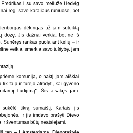
ir Fredrikas I su savo meiluže Hedvig
ažnai regi save karaliaus rūmuose, bet
edenborgas dėkingas už jam suteiktą
ų dozę. Jis dažnai verkia, bet ne iš
s. Sunėręs rankas puola ant kelių – ir
sline veikla, smerkia savo tuštybę, jam
taziją.
riėmė komuniją, o naktį jam aiškiai
ik taip ir turėjo atrodyti, kai gyveno
arinį liudijimą“. Šis atsakęs jam:
sukėlė tik­rą sumaištį. Kartais jis
bejonės, ir jis imdavo prašyti Dievo
ka ir šventumas būtų neatsiejami.
š ten – į Amsterdamą. Dienoraštyje