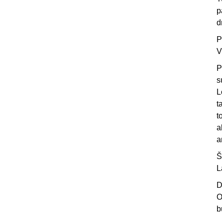
p
d
P
V
P
s
L
t
t
a
a
Š
L
D
O
b