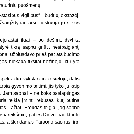
eratūrinių puošmenų.
tasibus vigillbus“ – budrioj ekstazėj.
vaigždynai tarsi iliustruoja jo sielos
pras­tai ilgai – po dešimt, dvylika
yrė tikrą sapnų griūtį, nesibaigiantį
sapnai užplūsdavo prieš pat atsibudimo
s niekada tiksliai nežinojo, kur yra
ktaklio, vykstančio jo sieloje, dalis
rbia gyvenimo sritimi, jis tyko jų kaip
. Jam sap­nai – ne koks paslaptingas
rią reikia įminti, rebusas, kurį būtina
das. Tačiau Freudas teigia, jog sapno
enareikšmio, paties Dievo padiktuoto
zapas, aiškindamas Faraono sapnus, irgi