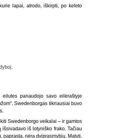
urie lapai, atrodo, iškirpti, po keleto
y­boj.
eilutes panaudojo savo eilėraštyje
laužom“. Swedenborgas tikriausiai buvo
s.
 ki­ti Swedenborgo veikalai – ir gamtos
ą išsivadavo iš lotyniško frako. Tačiau
u, paprasta, nėra dviprasmybių. Matyti,