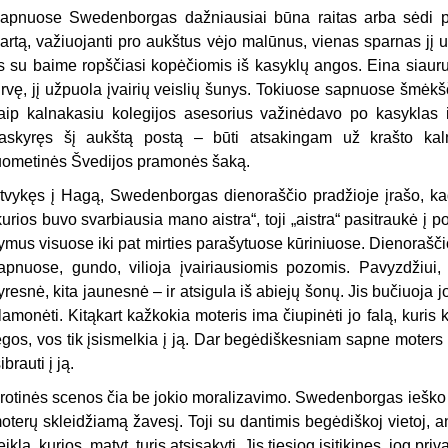
apnuose Swedenborgas dažniausiai būna raitas arba sėdi pu
artą, važiuojanti pro aukštus vėjo malūnus, vienas sparnas jį 
is su baime ropščiasi kopėčiomis iš kasyklų angos. Eina siauru
irvę, jį užpuola įvairių veislių šunys. Tokiuo­se sapnuose šmė
aip kalnakasiu kolegijos asesorius važinėdavo po kasyklas i
askyręs šį aukštą postą – būti atsakingam už krašto kaln
uometinės Švedijos pramonės šaką.
tvykęs į Hagą, Swedenborgas dienoraščio pradžioje įrašo, kad
kurios buvo svarbiausia mano aistra“, toji „aistra“ pasitraukė į p
ymus visuose iki pat mirties parašytuose kūriniuose. Dienorašči
apnuose, gundo, vilioja įvairiausiomis pozomis. Pavyzdžiui,
yresnė, kita jau­nesnė – ir atsigula iš abiejų šonų. Jis bučiuoj
lamonėti. Kitąkart kažkokia moteris ima čiupinėti jo falą, kuris
ėgos, vos tik įsismelkia į ją. Dar begėdiškesniam sapne moters va
sibrauti į ją.
rotinės scenos čia be jokio moralizavimo. Swedenborgas ieško s
oterų skleidžiamą žavesį. Toji su dantimis begėdiškoj vietoj, 
eik­lą, kurios, matyt, turįs atsisakyti. Jis tiesiog įsitikinęs, jog pr