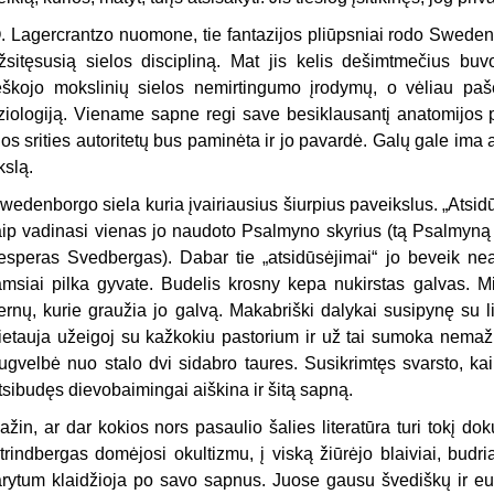
. Lagercrantzo nuomone, tie fantazijos pliūpsniai rodo Sweden
žsitęsusią sielos discipliną. Mat jis kelis dešimtmečius bu
eškojo mokslinių sielos nemirtingumo įrodymų, o vėliau pašėl
iziologiją. Viename sapne regi save besiklausantį anatomijos pa
ios srities autorite­tų bus paminėta ir jo pavardė. Galų gale ima 
ikslą.
wedenborgo siela kuria įvairiausius šiurpius paveikslus. „Atsidū
aip vadinasi vienas jo naudoto Psalmyno skyrius (tą Psalmyn
esperas Svedbergas). Dabar tie „atsidūsėjimai“ jo beveik ne
amsiai pilka gyvate. Budelis krosny kepa nukirstas galvas. Mi
ernų, kurie grau­žia jo galvą. Makabriški dalykai susipynę su 
ietauja užeigoj su kažkokiu pastorium ir už tai sumoka nemaž
ugvelbė nuo stalo dvi si­dabro taures. Susikrimtęs svarsto, ka
tsibudęs dievobaimingai aiškina ir šitą sapną.
ažin, ar dar kokios nors pasaulio šalies literatūra turi tokį 
trindbergas domėjosi okultizmu, į viską žiūrėjo blaiviai, budr
ary­tum klaidžioja po savo sapnus. Juose gausu švediškų ir euro