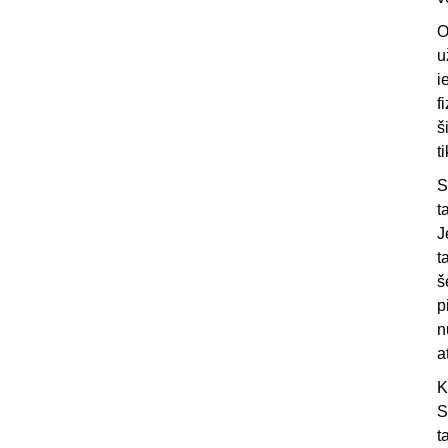
O
u
i
f
š
t
S
t
J
t
š
p
n
a
K
S
t