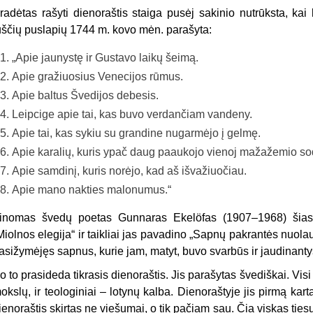
radėtas rašyti dienoraštis staiga pusėj sakinio nutrūksta, kai k
uščių puslapių 1744 m. kovo mėn. parašyta:
„Apie jaunystę ir Gustavo laikų šeimą.
Apie gražiuosius Venecijos rūmus.
Apie baltus Švedijos debesis.
Leipcige apie tai, kas buvo verdančiam vandeny.
Apie tai, kas sykiu su grandine nugarmėjo į gelmę.
Apie karalių, kuris ypač daug paaukojo vienoj mažažemio sod
Apie samdinį, kuris norėjo, kad aš išvažiuočiau.
Apie mano nakties malonumus.“
inomas švedų poetas Gunnaras Ekelöfas (1907–1968) šias 
Miolnos elegija“ ir taikliai jas pavadino „Sapnų pakrantės nuo
asižymėjęs sapnus, kurie jam, matyt, buvo svarbūs ir jaudinanty
o to prasideda tikrasis dienoraštis. Jis parašytas švediškai. Visi
okslų, ir teologiniai – lotynų kalba. Dienoraštyje jis pirmą kart
ieno­raštis skirtas ne viešumai, o tik pačiam sau. Čia viskas ties