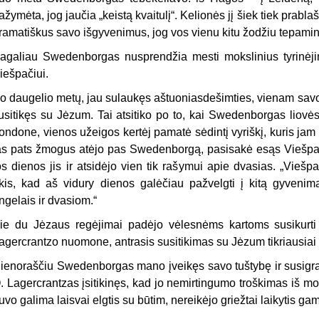
ažymėta, jog jaučia „keistą kvaitulį“. Ke­lionės jį šiek tiek prab
ramatiškus savo išgyvenimus, jog vos vienu kitu žodžiu tepamini
agaliau Swedenborgas nusprendžia mesti mokslinius tyrinėjim
iešpačiui.
o daugelio metų, jau sulaukęs aštuoniasdešimties, vienam savo 
usitikęs su Jėzum. Tai atsitiko po to, kai Swedenborgas liovė
ondo­ne, vienos užeigos kertėj pamatė sėdintį vyriškį, kuris ja
as pats žmogus atėjo pas Swedenborgą, pasisakė esąs Viešpats 
os dienos jis ir atsidėjo vien tik rašymui apie dvasias. „Vieš
kis, kad aš vidury dienos galėčiau pažvelgti į kitą gyveni
ngelais ir dvasiom.“
ie du Jėzaus regėjimai padėjo vėlesnėms kartoms susikurti 
agercrantzo nuomone, antrasis susitikimas su Jėzum tikriausiai
ienoraščiu Swedenborgas mano įveikęs savo tuštybę ir susigrąž
. Lagercrantzas įsitikinęs, kad jo nemir­tingumo troškimas iš mo
uvo galima laisvai elgtis su būtim, nereikėjo griežtai laikytis ga