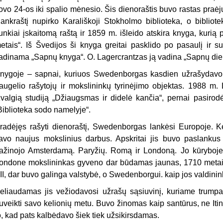
ovo 24-os iki spalio mėnesio. Šis dienoraštis buvo rastas praėj
ankraštį nupir­ko Karališkoji Stokholmo biblioteka, o bibliot
unkiai įskaitomą raštą ir 1859 m. išleido atskira knyga, kur
etais“. Iš Švedijos ši knyga greitai pasklido po pasaulį ir s
adinama „Sapnų knyga“. O. Lagercrantzas ją vadina „Sapnų die
nygoje – sapnai, kuriuos Swedenborgas kasdien užrašydavo i
augelio rašytojų ir mokslininkų tyrinėjimo objektas. 1988 m. 
žvalgią studiją „Džiaugsmas ir didelė kančia“, pernai pasir
Biblioteka sodo namelyje“.
radėjęs rašyti dienoraštį, Swedenborgas lankėsi Europoje. K
avo naujus mokslinius darbus. Apskritai jis buvo paslankus k
ažinojo Amsterdamą. Paryžių. Romą ir Londoną. Jo kūryboje 
ondone mokslininkas gyveno dar būdamas jaunas, 1710 metais
II, dar buvo galinga valstybė, o Swedenborgui. kaip jos valdinink
eliaudamas jis vežiodavosi užrašų sąsiuvinį, kuriame trumpai
uveikti savo kelionių metu. Buvo žinomas kaip santūrus, ne Itin
o, kad pats kalbėdavo šiek tiek užsikirsdamas.