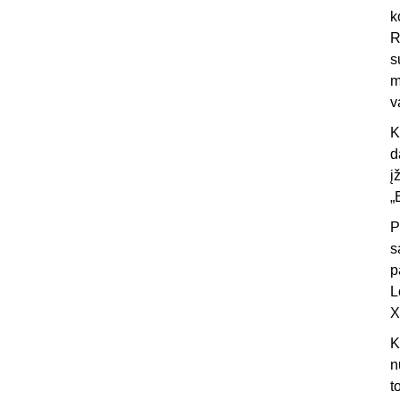
k
R
s
m
v
K
d
į
„
P
s
p
L
X
K
n
t