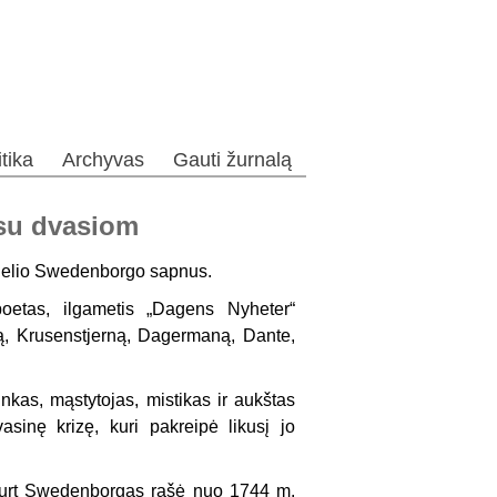
itika
Archyvas
Gauti žurnalą
 su dvasiom
elio Swedenborgo sapnus.
etas, ilga­metis „Dagens Nyheter“
ldtą, Krusenstjerną, Dagermaną, Dante,
as, mąstytojas, mistikas ir aukštas
sinę krizę, kuri pakreipė likusį jo
, kurt Swedenborgas rašė nuo 1744 m.