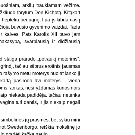
oš­niam, arklių traukiamam vežime.
užkliudo tarytum Don Kichotą. Kitąkart
 liepteliu bedugnę, lipa įsikibdamas į
kščioja buvusio gyvenimo vaizdai. Tada
r kalves. Pats Karolis XII buvo jam
akasybą, svarbiausią ir didžiausią
 staiga prarado „potraukį moterims“,
ogrindį, tačiau stiprus erotinis jausmas
o rašymo me­tu moterys nuolat lanko jį
 kartą pasirodo dvi moterys – viena
a joms rankas, nesiryždamas kurios nors
 kaip niekada padidėja, tačiau netenka
gina turi dantis, ir jis niekaip negali
im­bolinės jų prasmės, bet sykiu mini
anot Swedenborgo, reiškia mokslinę jo
ivalo pradėti kažką naujo.