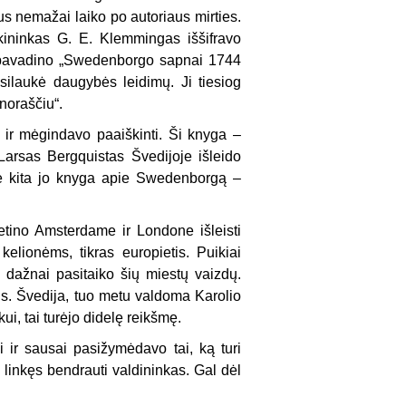
us nemažai laiko po autoriaus mirties.
ekininkas G. E. Klemmingas iššifravo
ią pavadino „Swedenborgo sapnai 1744
usilaukė daugybės leidimų. Ji tiesiog
noraščiu“.
r mė­gindavo paaiškinti. Ši knyga –
Larsas Bergquistas Švedijoje išleido
odė kita jo knyga apie Swedenborgą –
etino Amsterdame ir Londone išleisti
elionėms, tikras europietis. Puikiai
dažnai pasitaiko šių miestų vaizdų.
. Švedija, tuo metu valdoma Karolio
ui, tai turėjo didelę reikšmę.
 ir sausai pasižymėdavo tai, ką turi
 linkęs bendrauti valdininkas. Gal dėl