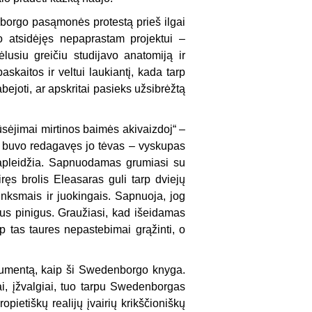
borgo pasąmonės protestą prieš ilgai
vo atsidėjęs nepaprastam projektui –
usiu greičiu stu­dijavo anatomiją ir
skaitos ir veltui laukiantį, kada tarp
abejoti, ar apskritai pasieks užsibrėžtą
­sėjimai mirtinos baimės akivaizdoj“ –
ą buvo redagavęs jo tėvas – vyskupas
apleidžia. Sap­nuodamas grumiasi su
ręs brolis Eleasaras guli tarp dviejų
linksmais ir juokingais. Sapnuoja, jog
us pinigus. Graužiasi, kad išeidamas
ip tas taures nepastebimai grąžinti, o
doku­mentą, kaip ši Swedenborgo knyga.
iai, įžvalgiai, tuo tarpu Swedenborgas
pietiškų realijų įvairių krikščioniškų