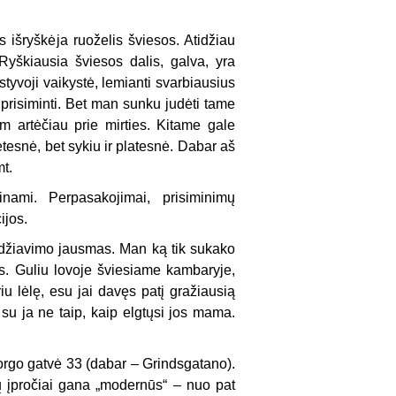
išryškėja ruoželis šviesos. Atidžiau
Ryškiausia šviesos dalis, galva, yra
tyvoji vaikystė, lemianti svarbiausius
 prisiminti. Bet man sunku judėti tame
m artėčiau prie mirties. Kitame gale
retesnė, bet sykiu ir platesnė. Dabar aš
t.
ami. Perpasakojimai, prisiminimų
ijos.
idžiavimo jausmas. Man ką tik sukako
lis. Guliu lovoje šviesiame kambaryje,
u lėlę, esu jai davęs patį gražiausią
su ja ne taip, kaip elgtųsi jos mama.
go gatvė 33 (dabar – Grindsgatano).
ų įpročiai gana „modernūs“ – nuo pat