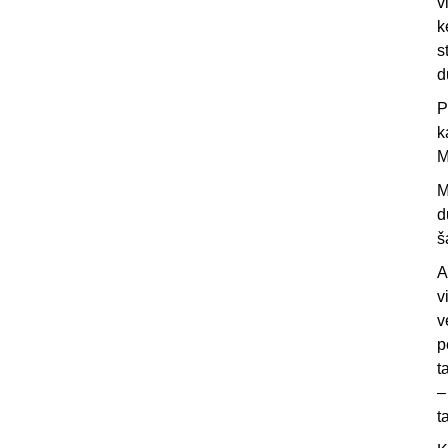
v
k
s
d
P
k
M
M
d
š
A
v
v
p
t
–
t