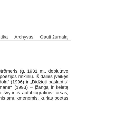
itika
Archyvas
Gauti žurnalą
trömeris (g. 1931 m., debiutavo
poezijos rinkinių. Iš dalies įveikęs
la“ (1996) ir „Didžioji paslaptis“
 mane“ (1993) – įžangą ir keletą
švytintis autobiografinis torsas,
ėmis smulkmenomis, kurias poetas