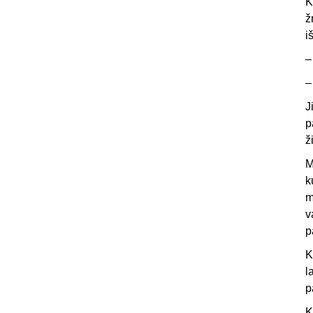
K
ž
i
J
p
ž
M
k
m
v
p
K
l
p
K