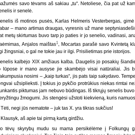
ažumės savo tėvams aš sakiau „tu“. Netoliese, čia pat už ka
enelis ir senelė.
enelis iš motinos pusės, Karlas Helmeris Vesterbergas, gimė
abar – mano artimas draugas, vyresnis už mane septyniasdešimt
at metų skirtumas buvo tarp jo paties ir jo senelio, vadinasi, a
1
aėmimas, Anjalos maištas
, Mocartas parašė savo Kvintetą klar
lgi žingsniai, o gal ne tokie jau ir ilgi. Prisilietimas prie istorijos.
enelis kalbėjo XIX amžiaus kalba. Daugelis jo posakių šiandie
o lūpose ir mano ausyse jie skambėjo visai natūraliai. Jis b
akumpusia nosimi – „kaip turkas“, jis pats taip sakydavo. Temp
engvai užsiplieksti. Į tokius jo pykčio protrūkius niekas rimtai než
runkantis piktumas jam nebuvo būdingas. Iš tikrųjų senelis buvo la
eryžtingu žmogumi. Jis stengėsi užstoti kiekvieną, kuris namu
–
Tėti, negi jūs nematote – juk tas X. yra tikras sukčius!
–
Klausyk, aš apie tai pirmą kartą girdžiu.
o tėvų skyrybų mudu su mama persikėlėme į Folkungų ga