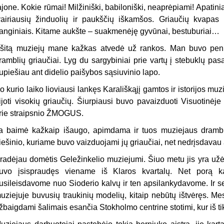
ajone. Kokie rūmai! Milžiniški, babiloniški, neaprėpiami! Apatin
vairiausių žinduolių ir paukščių iškamšos. Griaučių kvapas
anginiais. Kitame aukšte – suakmenėję gyvūnai, bestuburiai…
 šitą muziejų mane kažkas atvedė už rankos. Man buvo penke
ramblių griaučiai. Lyg du sargybiniai prie vartų į stebuklų pas
upiešiau ant didelio paišybos sąsiuvinio lapo.
o kurio laiko lioviausi lankęs Karališkąjį gamtos ir istorijos muz
ijoti visokių griaučių. Šiurpiausi buvo pavaizduoti Visuotinėj
rie straipsnio ŽMOGUS.
a baimė kažkaip išaugo, apimdama ir tuos muziejaus drambli
iešinio, kuriame buvo vaizduojami jų griaučiai, net nedrįsdavau 
radėjau domėtis Geležinkelio muziejumi. Šiuo metu jis yra užė
uvo įsispraudęs viename iš Klaros kvartalų. Net porą k
usileisdavome nuo Sioderio kalvų ir ten apsilankydavome. Ir se
uziejuje buvusių traukinių modelių, kitaip nebūtų ištvėręs. M
žbaigdami šalimais esančia Stokholmo centrine stotimi, kur iš ti