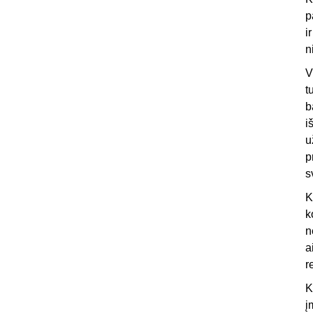
p
i
n
V
t
b
i
u
p
s
K
k
n
a
r
K
į