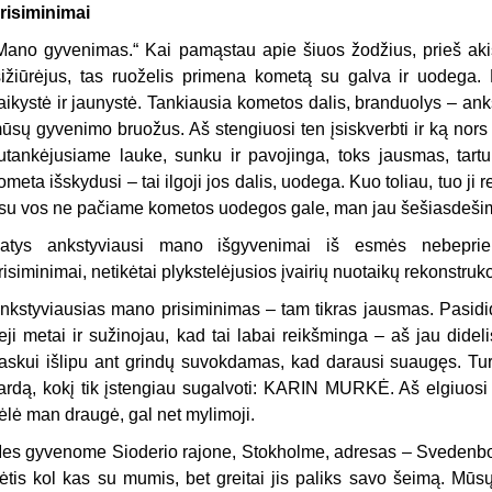
risiminimai
Mano gyvenimas.“ Kai pamąstau apie šiuos žodžius, prieš akis 
sižiūrėjus, tas ruoželis primena kometą su galva ir uodega. 
aikystė ir jaunystė. Tankiausia kometos dalis, branduolys – anks
ūsų gyvenimo bruožus. Aš stengiuosi ten įsiskverbti ir ką nors
utankėjusiame lauke, sunku ir pavojinga, toks jausmas, tartu
ometa išskydusi – tai ilgoji jos dalis, uodega. Kuo toliau, tuo ji 
su vos ne pačiame kometos uodegos gale, man jau šešiasdešim
atys ankstyviausi mano išgyvenimai iš esmės nebepriein
risiminimai, netikėtai plykstelėjusios įvairių nuotaikų rekonstrukc
nkstyviausias mano prisiminimas – tam tikras jausmas. Pasid
reji metai ir sužinojau, kad tai labai reikšminga – aš jau dide
askui išlipu ant grindų suvokdamas, kad darausi suaugęs. Turi
ardą, kokį tik įstengiau sugalvoti: KARIN MURKĖ. Aš elgiuosi 
ėlė man draugė, gal net mylimoji.
es gyvenome Sioderio rajone, Stokholme, adresas – Svedenbor
ėtis kol kas su mumis, bet greitai jis paliks savo šeimą. Mūs