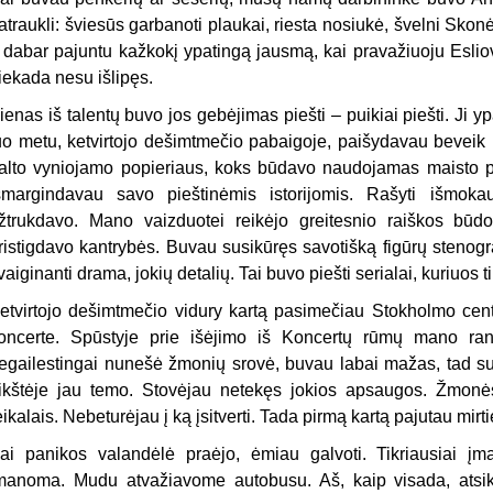
atraukli: šviesūs garbanoti plaukai, riesta nosiukė, švelni Skon
r dabar pajuntu kažkokį ypatingą jausmą, kai pravažiuoju Esliov
iekada nesu išlipęs.
ienas iš talentų buvo jos gebėjimas piešti – puikiai piešti. Ji 
uo metu, ketvirtojo dešimtmečio pabaigoje, paišydavau beveik 
alto vyniojamo popieriaus, koks būdavo naudojamas maisto pr
šmargindavau savo pieštinėmis istorijomis. Rašyti išmok
žtrukdavo. Mano vaizduotei reikėjo greitesnio raiškos būd
ristigdavo kantrybės. Buvau susikūręs savotišką figūrų stenograf
vaiginanti drama, jokių detalių. Tai buvo piešti serialai, kuriuos 
etvirtojo dešimtmečio vidury kartą pasimečiau Stokholmo c
oncerte. Spūstyje prie išėjimo iš Koncertų rūmų mano r
egailestingai nunešė žmonių srovė, buvau labai mažas, tad s
ikštėje jau temo. Stovėjau netekęs jokios apsaugos. Žmonės
eikalais. Nebeturėjau į ką įsitverti. Tada pirmą kartą pajutau mirt
ai panikos valandėlė praėjo, ėmiau galvoti. Tikriausiai įm
manoma. Mudu atvažiavome autobusu. Aš, kaip visada, atsik