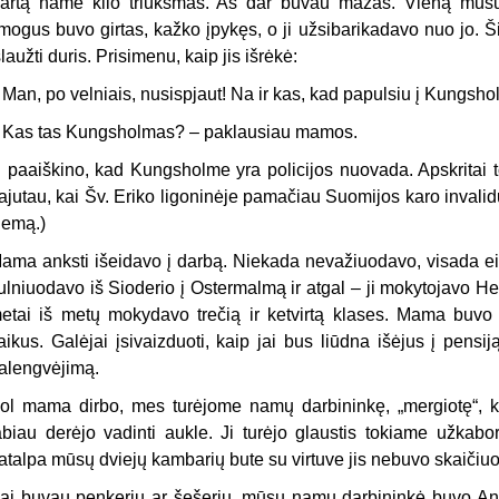
artą name kilo triukšmas. Aš dar buvau mažas. Vieną mūs
mogus buvo girtas, kažko įpykęs, o ji užsibarikadavo nuo jo.
šlaužti duris. Prisimenu, kaip jis išrėkė:
–
Man, po velniais, nusispjaut! Na ir kas, kad papulsiu į Kungsho
–
Kas tas Kungsholmas? – paklausiau mamos.
i paaiškino, kad Kungsholme yra policijos nuovada. Apskritai toj
ajutau, kai Šv. Eriko ligoninėje pamačiau Suomijos karo inval
iemą.)
ama anksti išeidavo į darbą. Niekada nevažiuodavo, visada e
ulniuodavo iš Sioderio į Ostermalmą ir atgal – ji mokytojavo H
etai iš metų mokydavo trečią ir ketvirtą klases. Mama buvo 
aikus. Galėjai įsivaizduoti, kaip jai bus liūdna išėjus į pensiją.
alengvėjimą.
ol mama dirbo, mes turėjome namų darbininkę, „mergiotę“, ka
abiau derėjo vadinti aukle. Ji turėjo glaustis tokiame užkabory
atalpa mūsų dviejų kambarių bute su virtuve jis nebuvo skaičiu
ai buvau penkerių ar šešerių, mūsų namų darbininkė buvo Ana 