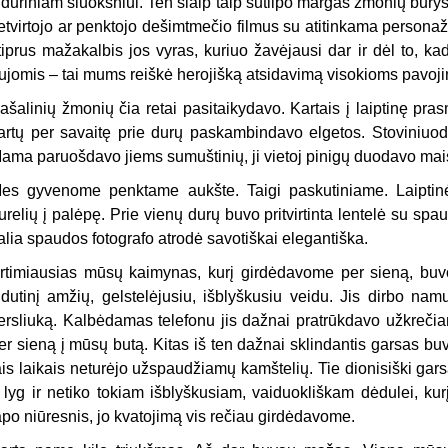
iduriniam sluoksniui. Ten šiaip taip sutilpo margas žmonių būry
etvirtojo ar penktojo dešimtmečio filmus su atitinkama personaž
tiprus mažakalbis jos vyras, kuriuo žavėjausi dar ir dėl to, k
ujomis – tai mums reiškė herojišką atsidavimą visokioms pavo
ašalinių žmonių čia retai pasitaikydavo. Kartais į laiptinę pra
artų per savaitę prie durų paskambindavo elgetos. Stoviniuo
ama paruošdavo jiems sumuštinių, ji vietoj pinigų duodavo mai
es gyvenome penktame aukšte. Taigi paskutiniame. Laiptinė
urelių į palėpę. Prie vienų durų buvo pritvirtinta lentelė su sp
alia spaudos fotografo atrodė savotiškai elegantiška.
rtimiausias mūsų kaimynas, kurį girdėdavome per sieną, buv
idutinį amžių, gelstelėjusiu, išblyškusiu veidu. Jis dirbo na
ersliuką. Kalbėdamas telefonu jis dažnai pratrūkdavo užkrečia
er sieną į mūsų butą. Kitas iš ten dažnai sklindantis garsas b
ais laikais neturėjo užspaudžiamų kamštelių. Tie dionisiški gar
 lyg ir netiko tokiam išblyškusiam, vaiduokliškam dėdulei, kur
apo niūresnis, jo kvatojimą vis rečiau girdėdavome.