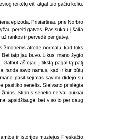
og reikėtų eiti atgal tuo pačiu keliu,
vieną epizodą. Prisiartinau prie Norbro
ryžau pereiti gatvės. Pasisukau į šalia
 už rankos ir pervedė per gatvę.
ms žmonėms atrodė normalu, kad toks
Bet taip jau buvo. Likusi mano žygio
 Galbūt aš ėjau į tikslą pagal tą patį
sada randa savo namus, kad ir kur būtų
 mano pasitikėjimas savimi didėjo su
pasitiko senelis. Sielvarto prislėgta
inios. Stiprūs senelio nervai puikiai
ama, apsidžiaugė, bet viso to per daug
amtos ir istorijos muziejus Freskačio