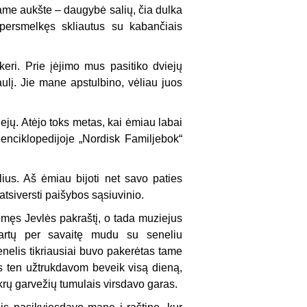
iame aukšte – daugybė salių, čia dulka
 persmelkęs skliautus su kabančiais
ri. Prie įėjimo mus pasitiko dviejų
aulį. Jie mane apstulbino, vėliau juos
iejų. Atėjo toks metas, kai ėmiau labai
e enciklopedijoje „Nordisk Familjebok“
us. Aš ėmiau bijoti net savo paties
atsiversti paišybos sąsiuvinio.
męs Jevlės pakraštį, o tada muziejus
artų per savaitę mudu su seneliu
nelis tikriausiai buvo pakerėtas tame
es ten užtrukdavom beveik visą dieną,
krų garvežių tumulais virsdavo garas.