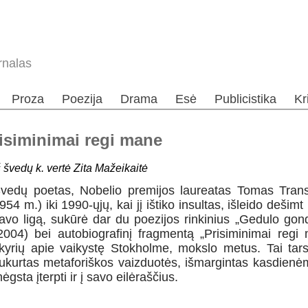
rnalas
Proza
Poezija
Drama
Esė
Publicistika
Kr
isiminimai regi mane
š švedų k. vertė Zita Mažeikaitė
vedų poetas, Nobelio premijos laureatas Tomas Trans
954 m.) iki 1990-ųjų, kai jį ištiko insultas, išleido dešimt 
avo ligą, sukūrė dar du poezijos rinkinius „Gedulo gondo
2004) bei autobiografinį fragmentą „Prisiminimai regi
kyrių apie vaikystę Stokholme, mokslo metus. Tai tarsi 
ukurtas metaforiškos vaizduotės, išmargintas kasdien
ėgsta įterpti ir į savo eilėraščius.