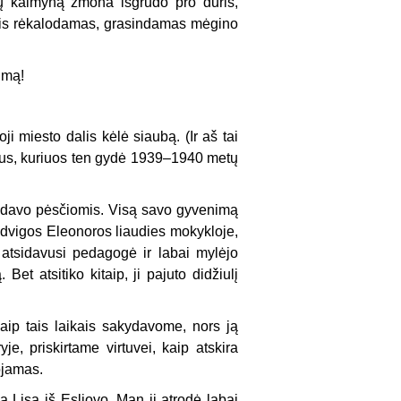
ų kaimyną žmona išgrūdo pro duris,
 Šis rėkalodamas, grasindamas mėgino
lmą!
i miesto dalis kėlė siaubą. (Ir aš tai
idus, kuriuos ten gydė 1939–1940 metų
idavo pėsčiomis. Visą savo gyvenimą
edvigos Eleonoros liaudies mokykloje,
atsidavusi pedagogė ir labai mylėjo
 Bet atsitiko kitaip, ji pajuto didžiulį
ip tais laikais sakydavome, nors ją
je, priskirtame virtuvei, kaip atskira
ojamas.
Lisa iš Esliovo. Man ji atrodė labai