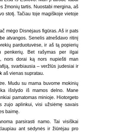
ės žmonių tartis. Nuostabi mergina, aš
o stotį. Tačiau toje magiškoje vietoje
ypač mėgo Disnėjaus figūras. Aš ir pats
be atvangos. Senelis atnešdavo ritinį
ekių parduotuvėse, ir aš tą popierių
au penkerių. Bet rašymas per ilgai
o, nors dorai ką nors nupiešti man
iją, svarbiausia – veržlūs judesiai ir
tik aš vienas supratau.
entre. Mudu su mama buvome mokinių
anka išslydo iš mamos delno. Mane
unkiai pamatomas minioje. Hiotorgeto
 zujo aplinkui, visi užsiėmę savais
ies baimę.
anoma parsirasti namo. Tai visiškai
laupiau ant sėdynės ir žiūrėjau pro