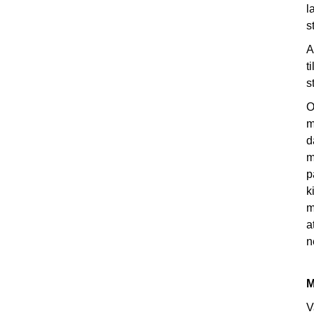
l
s
A
t
s
O
m
d
m
p
k
m
a
n
M
V