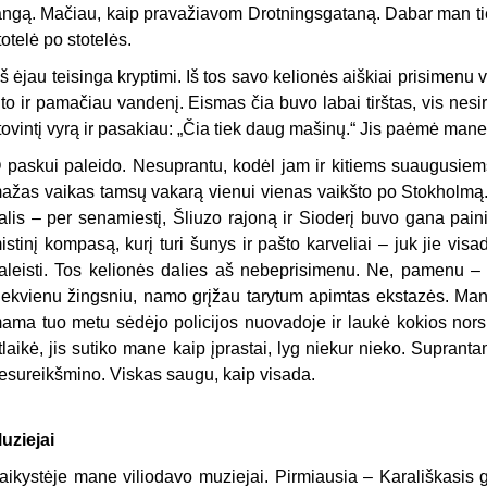
angą. Mačiau, kaip pravažiavom Drotningsgataną. Dabar man tiesi
totelė po stotelės.
š ėjau teisinga kryptimi. Iš tos savo kelionės aiškiai prisimenu 
ilto ir pamačiau vandenį. Eismas čia buvo labai tirštas, vis nesi
tovintį vyrą ir pasakiau: „Čia tiek daug mašinų.“ Jis paėmė mane
 paskui paleido. Nesuprantu, kodėl jam ir kitiems suaugusie
ažas vaikas tamsų vakarą vienui vienas vaikšto po Stokholmą. 
alis – per senamiestį, Šliuzo rajoną ir Sioderį buvo gana paini.
istinį kompasą, kurį turi šunys ir pašto karveliai – juk jie vi
aleisti. Tos kelionės dalies aš nebeprisimenu. Ne, pamenu –
iekvienu žingsniu, namo grįžau tarytum apimtas ekstazės. Mane 
ama tuo metu sėdėjo policijos nuovadoje ir laukė kokios nors ž
tlaikė, jis sutiko mane kaip įprastai, lyg niekur nieko. Suprant
esureikšmino. Viskas saugu, kaip visada.
uziejai
aikystėje mane viliodavo muziejai. Pirmiausia – Karališkasis g