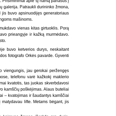
s. Prisiminimai apie šį namą panašūs į
ų galerija. Patraukli durininko žmona,
ad jis buvo apsinuodijęs generatoriaus
jingoms mašinoms.
smukdavo vienas kitas girtuoklis. Porą
davo prieangyje ir kažką murmėdavo.
sto.
je buvo ketverios durys, neskaitant
audos fotografo Orkės pavarde. Gyventi
o viengungis, jau gerokai peržengęs
muose, telefonu varė kažkokį maklerio
mai kvatotis, tas juokas skverbdavosi
uvo kamščių poškėjimas. Alaus buteliai
sai – kvatojimas ir šaudantys kamščiai
į matydavau lifte. Metams bėgant, jis