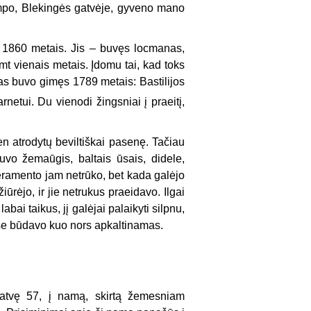
mpo, Blekingės gatvėje, gyveno mano
 1860 metais. Jis – buvęs locmanas,
 vienais metais. Įdomu tai, kad toks
nas buvo gimęs 1789 metais: Bastilijos
netui. Du vienodi žingsniai į praeitį,
n atrodytų beviltiškai pasenę. Tačiau
uvo žemaūgis, baltais ūsais, didele,
eramento jam netrūko, bet kada galėjo
iūrėjo, ir jie netrukus praeidavo. Ilgai
bai taikus, jį galėjai palaikyti silpnu,
ose būdavo kuo nors apkaltinamas.
tvę 57, į namą, skirtą žemesniam