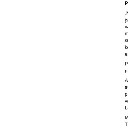
P
„
į
v
m
s
k
e
P
p
A
t
p
v
L
M
T