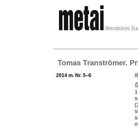
literatūros žu
Tomas Tranströmer. Pr
2014 m. Nr. 5–6
I
Š
1
s
(
s
s
m