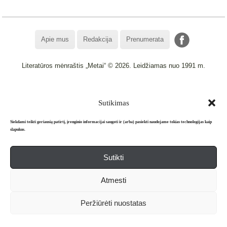
Apie mus
Redakcija
Prenumerata
Literatūros mėnraštis „Metai“ © 2026. Leidžiamas nuo 1991 m.
Powered by
WordPress
and
WordPress Theme
created with Artisteer.
Sutikimas
Siekdami teikti geriausią patirtį, įrenginio informacijai saugoti ir (arba) pasiekti naudojame tokias technologijas kaip
slapukus.
Sutikti
Atmesti
Peržiūrėti nuostatas