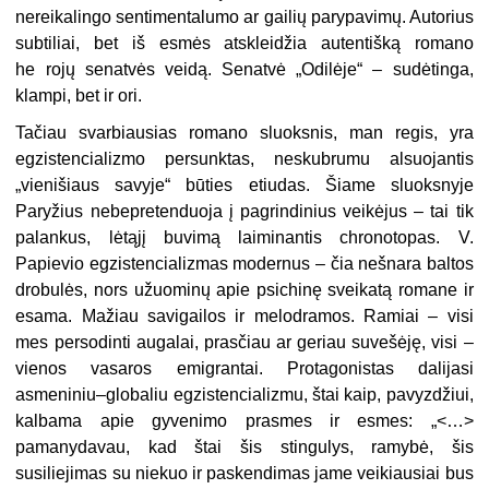
nereikalingo sentimentalumo ar gailių parypavimų. Autorius
subtiliai, bet iš esmės atskleidžia autentišką romano
he rojų senatvės veidą. Senatvė „Odilėje“ – sudėtinga,
klampi, bet ir ori.
Tačiau svarbiausias romano sluoksnis, man regis, yra
egzistencializmo persunktas, neskubrumu alsuojantis
„vienišiaus savyje“ būties etiudas. Šiame sluoksnyje
Paryžius nebepretenduoja į pagrindinius veikėjus – tai tik
palankus, lėtąjį buvimą laiminantis chronotopas. V.
Papievio egzistencializmas modernus – čia nešnara baltos
drobulės, nors užuominų apie psichinę sveikatą romane ir
esama. Mažiau savigailos ir melodramos. Ramiai – visi
mes persodinti augalai, prasčiau ar geriau suvešėję, visi –
vienos vasaros emigrantai. Protagonistas dalijasi
asmeniniu–globaliu egzistencializmu, štai kaip, pavyzdžiui,
kalbama apie gyvenimo prasmes ir esmes: „<…>
pamanydavau, kad štai šis stingulys, ramybė, šis
susiliejimas su niekuo ir paskendimas jame veikiausiai bus