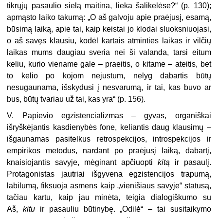
tikrųjų pasaulio sielą maitina, lieka šalikelėse?“ (p. 130);
apmąsto laiko takumą: „O aš galvoju apie praėjusį, esamą,
būsimą laiką, apie tai, kaip keistai jo klodai sluoksniuojasi,
o aš savęs klausiu, kodėl kartais atminties laikas ir vilčių
laikas mums daugiau sveria nei ši valanda, tarsi eitum
keliu, kurio viename gale – praeitis, o kitame – ateitis, bet
to kelio po kojom nejustum, nelyg dabartis būtų
nesugaunama, išskydusi į nesvarumą, ir tai, kas buvo ar
bus, būtų tvariau už tai, kas yra“ (p. 156).
V. Papievio egzistencializmas – gyvas, organiškai
išryškėjantis kasdienybės fone, keliantis daug klausimų –
išgaunamas pasitelkus retrospekcijos, introspekcijos ir
empirikos metodus, nardant po praėjusį laiką, dabartį,
knaisiojantis savyje, mėginant apčiuopti
kitą
ir pasaulį.
Protagonistas jautriai išgyvena egzistencijos trapumą,
labilumą, fiksuoja asmens kaip „vienišiaus savyje“ statusą,
tačiau kartu, kaip jau minėta, teigia dialogiškumo su
Aš,
kitu
ir pasauliu būtinybę. „Odilė“ – tai susitaikymo