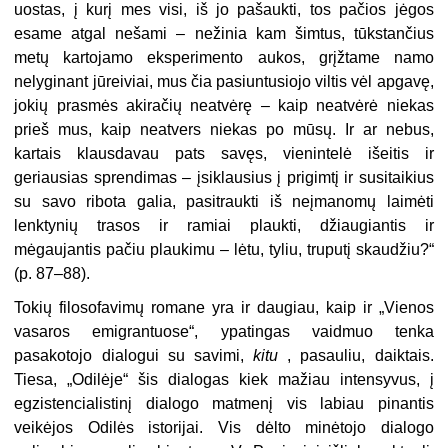
uostas, į kurį mes visi, iš jo pašaukti, tos pačios jėgos
esame atgal nešami – nežinia kam šimtus, tūkstančius
metų kartojamo eksperimento aukos, grįžtame namo
nelyginant jūreiviai, mus čia pasiuntusiojo viltis vėl apgavę,
jokių prasmės akiračių neatvėrę – kaip neatvėrė niekas
prieš mus, kaip neatvers niekas po mūsų. Ir ar nebus,
kartais klausdavau pats savęs, vienintelė išeitis ir
geriausias sprendimas – įsiklausius į prigimtį ir susitaikius
su savo ribota galia, pasitraukti iš neįmanomų laimėti
lenktynių trasos ir ramiai plaukti, džiaugiantis ir
mėgaujantis pačiu plaukimu – lėtu, tyliu, truputį skaudžiu?“
(p.
87–88).
Tokių filosofavimų romane yra ir daugiau, kaip ir „Vienos
vasaros emigrantuose“, ypatingas vaidmuo tenka
pasakotojo dialogui su savimi,
kitu
, pasauliu, daiktais.
Tiesa, „Odilėje“ šis dialogas kiek mažiau intensyvus, į
egzistencialistinį dialogo matmenį vis labiau pinantis
veikėjos Odilės istorijai. Vis dėlto minėtojo dialogo