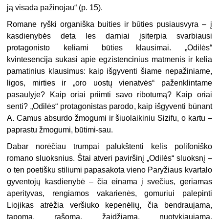
ją visada pažinojau“ (p. 15).
Romane ryški organiška buities ir būties pusiausvyra – į
kasdienybės deta les darniai įsiterpia svarbiausi
protagonisto keliami būties klausimai. „Odilės“
kvintesencija sukasi apie egzistencinius matmenis ir kelia
pamatinius klausimus: kaip išgyventi šiame nepažiniame,
ligos, mirties ir „oro uostų vienatvės“ paženklintame
pasaulyje? Kaip oriai priimti savo ribotumą? Kaip oriai
senti? „Odilės“ protagonistas parodo, kaip išgyventi būnant
A. Camus absurdo žmogumi ir šiuolaikiniu Sizifu, o kartu –
paprastu žmogumi, būtimi-sau.
Dabar norėčiau trumpai palukštenti kelis polifoniško
romano sluoksnius. Štai atveri paviršinį „Odilės“ sluoksnį –
o ten poetišku stiliumi papasakota vieno Paryžiaus kvartalo
gyventojų kasdienybė – čia einama į svečius, geriamas
aperityvas, rengiamos vakarienės, gomuriui palepinti
Liojikas atrėžia veršiuko kepenėlių, čia bendraujama,
tapoma, rašoma, žaidžiama, nuotykiaujama,