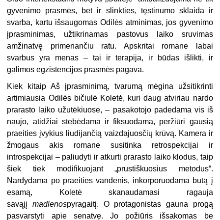
gyvenimo prasmės, bet ir slinkties, tęstinumo sklaida ir
svarba, kartu išsaugomas Odilės atminimas, jos gyvenimo
įprasminimas, užtikrinamas pastovus laiko sruvimas
amžinatvę primenančiu ratu. Apskritai romane labai
svarbus yra menas – tai ir terapija, ir būdas išlikti, ir
galimos egzistencijos prasmės pagava.
Kiek kitaip Aš įprasminimą, tvarumą mėgina užsitikrinti
artimiausia Odilės bičiulė Koletė, kuri daug atviriau nardo
prarasto laiko užutėkiuose, – pasakotojo padedama vis iš
naujo, atidžiai stebėdama ir fiksuodama, peržiūri gausią
praeities įvykius liudijančią vaizdajuosčių krūvą. Kamera ir
žmogaus akis romane susitinka retrospekcijai ir
introspekcijai – paliudyti ir atkurti prarasto laiko klodus, taip
šiek tiek modifikuojant „prustiškuosius metodus“.
Nardydama po praeities vandenis, inkorporuodama būtą į
esamą, Koletė skanaudamasi ragauja
savąjį
madlenos
pyragaitį. O protagonistas gauna progą
pasvarstyti apie senatvę. Jo požiūris išsakomas be