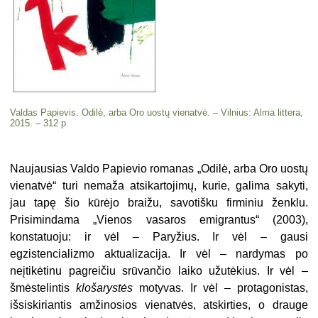
Valdas Papievis. Odilė, arba Oro uostų vienatvė. – Vilnius: Alma littera,
2015. – 312 p.
Naujausias Valdo Papievio romanas „Odilė, arba Oro uostų
vienatvė“ turi nemaža atsikartojimų, kurie, galima sakyti,
jau tapę šio kūrėjo braižu, savotišku firminiu ženklu.
Prisimindama „Vienos vasaros emigrantus“ (2003),
konstatuoju: ir vėl – Paryžius. Ir vėl – gausi
egzistencializmo aktualizacija. Ir vėl – nardymas po
neįtikėtinu pagreičiu srūvančio laiko užutėkius. Ir vėl –
šmėstelintis
klošarystės
motyvas. Ir vėl – protagonistas,
išsiskiriantis amžinosios vienatvės, atskirties, o drauge