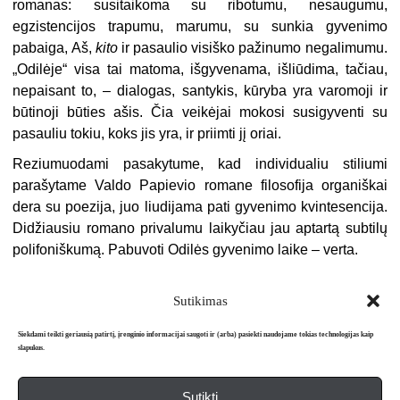
romanas: susitaikoma su ribotumu, nesaugumu,
egzistencijos trapumu, marumu, su sunkia gyvenimo
pabaiga, Aš,
kito
ir pasaulio visiško pažinumo negalimumu.
„Odilėje“ visa tai matoma, išgyvenama, išliūdima, tačiau,
nepaisant to, – dialogas, santykis, kūryba yra varomoji ir
būtinoji būties ašis. Čia veikėjai mokosi susigyventi su
pasauliu tokiu, koks jis yra, ir priimti jį oriai.
Reziumuodami pasakytume, kad individualiu stiliumi
parašytame Valdo Papievio romane filosofija organiškai
dera su poezija, juo liudijama pati gyvenimo kvintesencija.
Didžiausiu romano privalumu laikyčiau jau aptartą subtilų
polifoniškumą. Pabuvoti Odilės gyvenimo laike – verta.
Sutikimas
Siekdami teikti geriausią patirtį, įrenginio informacijai saugoti ir (arba) pasiekti naudojame tokias technologijas kaip
slapukus.
Sutikti