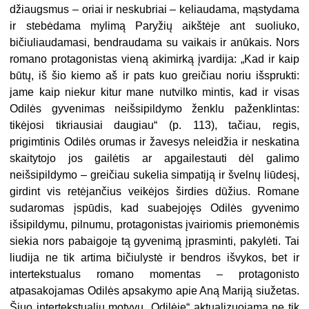
džiaugsmus – oriai ir neskubriai – keliaudama, mąstydama
ir stebėdama mylimą Paryžių aikštėje ant suoliuko,
bičiuliaudamasi, bendraudama su vaikais ir anūkais. Nors
romano protagonistas vieną akimirką įvardija: „Kad ir kaip
būtų, iš šio kiemo aš ir pats kuo greičiau noriu išsprukti:
jame kaip niekur kitur mane nutvilko mintis, kad ir visas
Odilės gyvenimas neišsipildymo ženklu paženklintas:
tikėjosi tikriausiai daugiau“ (p. 113), tačiau, regis,
prigimtinis Odilės orumas ir žavesys neleidžia ir neskatina
skaitytojo jos gailėtis ar apgailestauti dėl galimo
neišsipildymo – greičiau sukelia simpatiją ir švelnų liūdesį,
girdint vis retėjančius veikėjos širdies dūžius. Romane
sudaromas įspūdis, kad suabejojęs Odilės gyvenimo
išsipildymu, pilnumu, protagonistas įvairiomis priemonėmis
siekia nors pabaigoje tą gyvenimą įprasminti, pakylėti. Tai
liudija ne tik artima bičiulystė ir bendros išvykos, bet ir
intertekstualus romano momentas – protagonisto
atpasakojamas Odilės apsakymo apie Aną Mariją siužetas.
Šiuo intertekstualiu motyvu „Odilėje“ aktualizuojama ne tik