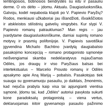
lemtingosios, būtinosios bendrystės su
kitu
ir pasauliu
derme. O vis dėlto – įdomu. Aktualu. Daugiasluoksniška.
Galvoju, kodėl nepabosta klajoti po V. Papievio Paryžių?
Rodos, menkiausi užkaboriai jau išlandžioti, išvaikščiotos
ir atskleistos stilistinių gatvelių vingrybės. Kur slypi V.
Papievio romanų patrauklumas? Man regis – jau
įvardytame daugiasluoksniškume, darniai supintų romano
motyvų ir prasmių polifonijoje. V. Papievis savotiškai
įgyvendina Michailo Bachtino įvardytą daugiabalsio
pasakojimo koncepciją – romano protagonisto sąmonėje
neišvengiamai skamba nedeklaratyvus nujaučiamas
Odilės, jos draugų ir viso Paryžiaus balsas bei
intertekstualus – Marcelio Prousto romanų ir Odilės
apsakymo apie Aną Mariją – pobalsis. Pasakotojas tiek
suauga su gyvenamuoju pasauliu, jo daiktais, žmonėmis,
kad nejučia prabyla kaip visa tai apjungianti vientisa
sąmonė. Įdomu tai, kad „Odilės“ autoriui pavyksta sukurti
kone paradoksalų protagonistą – viena vertus,
deklaruojamas
kito
ir gyvenamojo pasaulio pažinimo