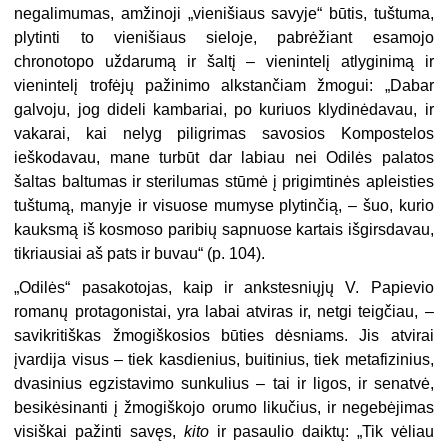
negalimumas, amžinoji „vienišiaus savyje“ būtis, tuštuma,
plytinti to vienišiaus sieloje, pabrėžiant esamojo
chronotopo uždarumą ir šaltį – vienintelį atlyginimą ir
vienintelį trofėjų pažinimo alkstančiam žmogui: „Dabar
galvoju, jog dideli kambariai, po kuriuos klydinėdavau, ir
vakarai, kai nelyg piligrimas savosios Kompostelos
ieškodavau, mane turbūt dar labiau nei Odilės palatos
šaltas baltumas ir sterilumas stūmė į prigimtinės apleisties
tuštumą, manyje ir visuose mumyse plytinčią, – šuo, kurio
kauksmą iš kosmoso paribių sapnuose kartais išgirsdavau,
tikriausiai aš pats ir buvau“ (p. 104).
„Odilės“ pasakotojas, kaip ir ankstesniųjų V. Papievio
romanų protagonistai, yra labai atviras ir, netgi teigčiau, –
savikritiškas žmogiškosios būties dėsniams. Jis atvirai
įvardija visus – tiek kasdienius, buitinius, tiek metafizinius,
dvasinius egzistavimo sunkulius – tai ir ligos, ir senatvė,
besikėsinanti į žmogiškojo orumo likučius, ir negebėjimas
visiškai pažinti savęs,
kito
ir pasaulio daiktų: „Tik vėliau