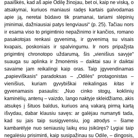
paaiškės, kad aš apie Odilę žinojau, bet oi, kaip ne viską, o
atsakymai, kuriuos maniausi radęs kartais galvodamas
apie ją, neretai būdavo tik pramanai, tariami slėpinių
įminimai, dažniausiai patys lengviausi“ (p. 25). Tačiau nors
ir esama viso to prigimtinio nepažinimo ir kančios, romano
pasakotojas renkasi gyvenimą, ir gyvenimą su visais
kvapais, poskoniais ir spalvingumu. Ir nors pripažįsta
prigimtinį chronotopo uždarumą, šis „vienišius savyje“
suauga su aplinka ir žmonėmis – daiktai sau ir daiktai
savaime jam reikalingi kaip oras. Taip įgyvendinamas
„papieviškasis“ paradoksas – „Odilės“ protagonistas –
vienišius, kuriam gyvybiškai reikalingas
kitas
ir
gyvenamasis pasaulis: „Nuo cinko stogų, koklinių
kaminėlių, antenų – vaizdo, lango naktyje skleidžiamo, akis
atsukęs į šituos baldus, kuriuos aną vakarą pirmą kartą
išvydau, dabar klausiu savęs: ar galėjau numanyti tada,
kad su jais taip susigyvensiu, jog atrodys – šiame
kambarėlyje nuo seniausių laikų esu įsikūręs? Lygiai taip
negalėsiu prisiminti, kaip susipažinau su Odile, – dingosis,