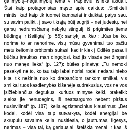
galimybių–negalimybių tema V. Papieviui išlieka aktuali.
Štai kaip protagonistas mąsto apie daiktus: „Smilkteli
mintis, kad kaip tik tuomet kambariai ir daiktai, patys sau,
su savim palikti, į savo tikrąją būtį sugrįš – nei judesių, nei
garsų nedrumsčiamą nebylų stingulį, iš prigimties jiems
būdingą ir išsiilgtą“ (p. 55); santykį su
kitu
: „Kas be ko,
norime to ar nenorime, visų mūsų gyvenimai tuo pačiu
metu keliomis orbitomis sukasi: kad ir kiek į Odilės pasaulį
būčiau įtrauktas, man dingojosi, kad jis visada per žingsnį
nuo manęs lieka“ (p. 127); būties pilnatvę: „Tu nemoki
pasakyti nė to, ko tau taip labai norisi, todėl nedarai nieko
kita, tik nežinia nuo ko drebančiom rankom smilkai, vis
smilkai tuos kasdienybės kišenėje sudrėkusius, vos ne vos
įsižiebiančius degtukus, kuriuos mintyse keiki, prakeiki:
sielos jie nenudegins, iš neatsargumo nebent pirštus
nusisvilinsi“ (p. 187); kelia egzistencinius klausimus: „Bet
kodėl, kodėl visa taip sutvarkyta, kodėl energijai be
skrupulų savaime keliai nusitiesia, o jautrumas, ilgesys,
nerimas – visa tai, ką geriausiai išreiškia menai ir kas iš