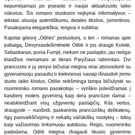
kepurnėjamasi po prarasto ir naujai aktualizuoto laiko
sūkurius. Šis romano sluoksnis neįkyriai informatyvus –
tekstas alsuoja autentiškumu, detalės tikslios, įsimintinos.
Pasakojama elegantiškai, lengvai ir subtiliai.
Kapstai gilesnį „Odilės“ posluoksnį, o ten – romanas apie
pabaigą. Devyniasdešimtmetė Odilė ir jos draugė Koletė,
Sebastianas, ponia Furnjė, niekam ne paslaptis, jau neilgai
klaidžios menamais ar tikrais Paryžiaus labirintais. Dvi
prancūzės ir jų senyvi bičiuliai mėgina oriai atsisveikinti su
gyvenamuoju pasauliu ir kiekvienas savaip išnaudoti jiems
duoto laiko klodus. Odilei reikšminga tampa bičiulystė su
nuomininku romano pasakotoju – vyriškis įsileidžiamas į
kasdienį moters gyvenimą kaip dera prancūzei damai –
neatskleidžiant visų užgyventų paslapčių. Kita vertus,
draugystė – nuoširdi, paskaninta prancūziškų delikatesų,
ilgų pasivaikščiojimų ir nekaltų valiūkiškų nuotykių – tokių
kaip važiavimas linksmuoju autobusu. Regis, nuomininko
padedama, Odilė mėgina išragauti likusio gyvenimo