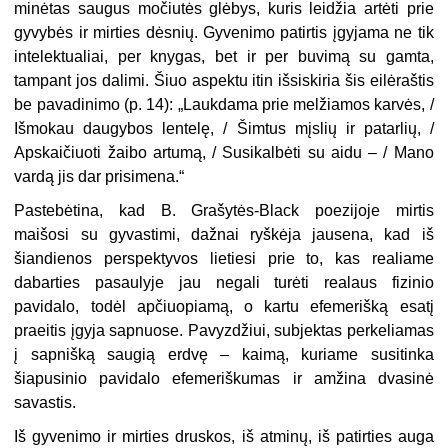
minėtas saugus močiutės glėbys, kuris leidžia artėti prie
gyvybės ir mirties dėsnių. Gyvenimo patirtis įgyjama ne tik
intelektualiai, per knygas, bet ir per buvimą su gamta,
tampant jos dalimi. Šiuo aspektu itin išsiskiria šis eilėraštis
be pavadinimo (p. 14): „Laukdama prie melžiamos karvės, /
Išmokau daugybos lentelę, / Šimtus mįslių ir patarlių, /
Apskaičiuoti žaibo artumą, / Susikalbėti su aidu – / Mano
vardą jis dar prisimena.“
Pastebėtina, kad B. Grašytės-Black poezijoje mirtis
maišosi su gyvastimi, dažnai ryškėja jausena, kad iš
šiandienos perspektyvos lietiesi prie to, kas realiame
dabarties pasaulyje jau negali turėti realaus fizinio
pavidalo, todėl apčiuopiamą, o kartu efemerišką esatį
praeitis įgyja sapnuose. Pavyzdžiui, subjektas perkeliamas
į sapnišką saugią erdvę – kaimą, kuriame susitinka
šiapusinio pavidalo efemeriškumas ir amžina dvasinė
savastis.
Iš gyvenimo ir mirties druskos, iš atminų, iš patirties auga