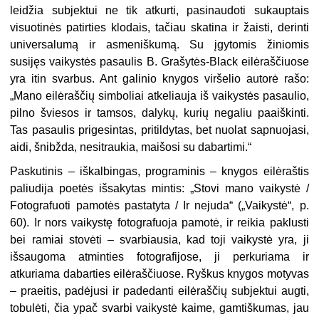
leidžia subjektui ne tik atkurti, pasinaudoti sukauptais
visuotinės patirties klodais, tačiau skatina ir žaisti, derinti
universalumą ir asmeniškumą. Su įgytomis žiniomis
susijęs vaikystės pasaulis B. Grašytės-Black eilėraščiuose
yra itin svarbus. Ant galinio knygos viršelio autorė rašo:
„Mano eilėraščių simboliai atkeliauja iš vaikystės pasaulio,
pilno šviesos ir tamsos, dalykų, kurių negaliu paaiškinti.
Tas pasaulis prigesintas, pritildytas, bet nuolat sapnuojasi,
aidi, šnibžda, nesitraukia, maišosi su dabartimi.“
Paskutinis – iškalbingas, programinis – knygos eilėraštis
paliudija poetės išsakytas mintis: „Stovi mano vaikystė /
Fotografuoti pamotės pastatyta / Ir nejuda“ („Vaikystė“, p.
60). Ir nors vaikystę fotografuoja pamotė, ir reikia paklusti
bei ramiai stovėti – svarbiausia, kad toji vaikystė yra, ji
išsaugoma atminties fotografijose, ji perkuriama ir
atkuriama dabarties eilėraščiuose. Ryškus knygos motyvas
– praeitis, padėjusi ir padedanti eilėraščių subjektui augti,
tobulėti, čia ypač svarbi vaikystė kaime, gamtiškumas, jau