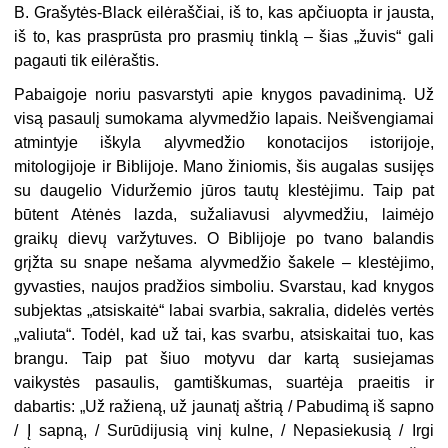
B. Grašytės-Black eilėraščiai, iš to, kas apčiuopta ir jausta,
iš to, kas prasprūsta pro prasmių tinklą – šias „žuvis“ gali
pagauti tik eilėraštis.
Pabaigoje noriu pasvarstyti apie knygos pavadinimą. Už
visą pasaulį sumokama alyvmedžio lapais. Neišvengiamai
atmintyje iškyla alyvmedžio konotacijos istorijoje,
mitologijoje ir Biblijoje. Mano žiniomis, šis augalas susijęs
su daugelio Viduržemio jūros tautų klestėjimu. Taip pat
būtent Atėnės lazda, sužaliavusi alyvmedžiu, laimėjo
graikų dievų varžytuves. O Biblijoje po tvano balandis
grįžta su snape nešama alyvmedžio šakele – klestėjimo,
gyvasties, naujos pradžios simboliu. Svarstau, kad knygos
subjektas „atsiskaitė“ labai svarbia, sakralia, didelės vertės
„valiuta“. Todėl, kad už tai, kas svarbu, atsiskaitai tuo, kas
brangu. Taip pat šiuo motyvu dar kartą susiejamas
vaikystės pasaulis, gamtiškumas, suartėja praeitis ir
dabartis: „Už ražieną, už jaunatį aštrią / Pabudimą iš sapno
/ Į sapną, / Surūdijusią vinį kulne, / Nepasiekusią / Irgi