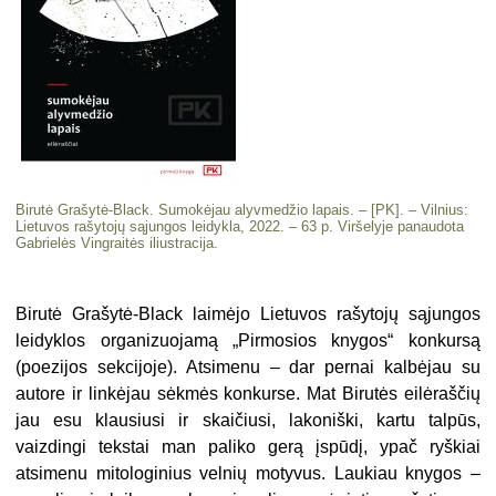
Birutė Grašytė-Black. Sumokėjau alyvmedžio lapais. – [PK]. – Vilnius:
Lietuvos rašytojų sąjungos leidykla, 2022. – 63 p. Viršelyje panaudota
Gabrielės Vingraitės iliustracija.
Birutė Grašytė-Black laimėjo Lietuvos rašytojų sąjungos
leidyklos organizuojamą „Pirmosios knygos“ konkursą
(poezijos sekcijoje). Atsimenu – dar pernai kalbėjau su
autore ir linkėjau sėkmės konkurse. Mat Birutės eilėraščių
jau esu klausiusi ir skaičiusi, lakoniški, kartu talpūs,
vaizdingi tekstai man paliko gerą įspūdį, ypač ryškiai
atsimenu mitologinius velnių motyvus. Laukiau knygos –