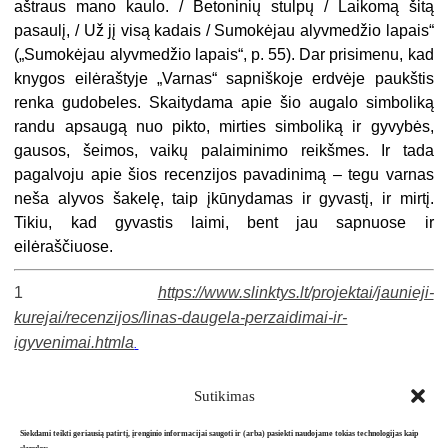
aštraus mano kaulo. / Betoninių stulpų / Laikomą šitą
pasaulį, / Už jį visą kadais / Sumokėjau alyvmedžio lapais“
(„Sumokėjau alyvmedžio lapais“, p. 55). Dar prisimenu, kad
knygos eilėraštyje „Varnas“ sapniškoje erdvėje paukštis
renka gudobeles. Skaitydama apie šio augalo simboliką
randu apsaugą nuo pikto, mirties simboliką ir gyvybės,
gausos, šeimos, vaikų palaiminimo reikšmes. Ir tada
pagalvoju apie šios recenzijos pavadinimą – tegu varnas
neša alyvos šakelę, taip įkūnydamas ir gyvastį, ir mirtį.
Tikiu, kad gyvastis laimi, bent jau sapnuose ir
eilėraščiuose.
1
https://www.slinktys.lt/projektai/jaunieji-
kurejai/recenzijos/linas-daugela-perzaidimai-ir-
igyvenimai.htmla
.
Sutikimas
Siekdami teikti geriausią patirtį, įrenginio informacijai saugoti ir (arba) pasiekti naudojame tokias technologijas kaip