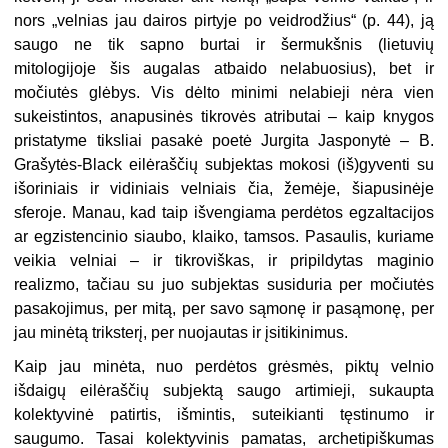
nors „velnias jau dairos pirtyje po veidrodžius“ (p. 44), ją
saugo ne tik sapno burtai ir šermukšnis (lietuvių
mitologijoje šis augalas atbaido nelabuosius), bet ir
močiutės glėbys. Vis dėlto minimi nelabieji nėra vien
sukeistintos, anapusinės tikrovės atributai – kaip knygos
pristatyme tiksliai pasakė poetė Jurgita Jasponytė – B.
Grašytės-Black eilėraščių subjektas mokosi (iš)gyventi su
išoriniais ir vidiniais velniais čia, žemėje, šiapusinėje
sferoje. Manau, kad taip išvengiama perdėtos egzaltacijos
ar egzistencinio siaubo, klaiko, tamsos. Pasaulis, kuriame
veikia velniai – ir tikroviškas, ir pripildytas maginio
realizmo, tačiau su juo subjektas susiduria per močiutės
pasakojimus, per mitą, per savo sąmonę ir pasąmonę, per
jau minėtą triksterį, per nuojautas ir įsitikinimus.
Kaip jau minėta, nuo perdėtos grėsmės, piktų velnio
išdaigų eilėraščių subjektą saugo artimieji, sukaupta
kolektyvinė patirtis, išmintis, suteikianti tęstinumo ir
saugumo. Tasai kolektyvinis pamatas, archetipiškumas