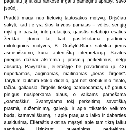
pagaliau ją laikau rankose ir galiu pamėginti aprašyti savo
įspūdį.
Pradėti maga nuo lietuvių tautosakos motyvų. Drįsčiau
sakyti, kad jie yra šios knygos pamatas – vėlės, senųjų
mįslių ir pasakų interpretacijos, gausūs nelabojo esaties
ženklai. Įdomu tai, kad, pasitelkdama pradinius
mitologinius motyvus, B. Grašytė-Black suteikia jiems
asmeniškumo, kuria autentišką interpretaciją. Savitos
prieigos dažnai atsiremia į prasmių perkeitimus, netgi
absurdą. Pavyzdžiui, eilėraštyje be pavadinimo (p. 42)
nuperkamas, auginamas, maitinamas „bėras žirgelis“.
Tarytum lauktum kokio didelio, gal net stebuklinio finalo,
tačiau galiausiai žirgelis tiesiog parduodamas, už gautus
pinigus nusiperkama alaus, o vaikams parnešama
„kramtoškių“. Svarstydama tokį perkeitimą, savotišką
prasmių nužeminimą, galvoju ir apie triksterio veikimo
būdą, karnavališkumą, ir apie praėjusio laiko ir dabarties
susidūrimą. Eilėraštis skatina mąstyti apie tam tikrą laikų
sandūroje ištinkantį nuvertinimą, perkeitimą,