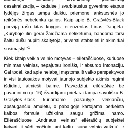
desakralizaciją – kadaise į svarbiausius gyvenimo etapus
lydėjęs žirgas tampa daiktu, priemone, ankstesnės jo
reikšmės nebetenka galios. Kaip apie B. Grašytės-Black
poeziją rašo kitas knygos recenzentas Linas Daugėla:
„
Kūryboje itin gerai žaidžiama netikėtumu, bandoma tarsi
šaltu dušu nupilti skaitytoją, priversti stabtelėti ir akimirkai
1
susimąstyti“
.
Kiek kitaip veikia velnio motyvas – eilėraščiuose, kuriuose
minimas velnias, nepajutau ironiškų ir absurdo intonacijų.
Gal todėl, kad apie nelabąjį mąstoma iš vaiko perspektyvos
ir visi tautosakos motyvai jaunojo subjekto akimis regimi
išdidinti, atmiešti baime. Pavyzdžiui, eilėraštyje be
pavadinimo (p. 16) išvardijami prietarai tampa savotišku B.
Grašytės-Black kuriamame pasaulyje veikiančiu,
apsaugančiu amuletu, o pabaigoje kartojama perkeista
kalbos formulė užtikrina saugų grįžimą namo.
Eilėraščiuose „Andriaus velnias“ eilėraščių subjektei
ketveri, ji sėdi močiutei ant kelių, „supa velnio vaikus“, ir