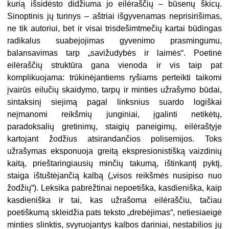
kurią išsidėsto didžiuma jo eilėraščių – būsenų škicų.
Sinoptinis jų turinys – aštriai išgyvenamas neprisirišimas,
ne tik autoriui, bet ir visai trisdešimtmečių kartai būdingas
radikalus suabejojimas gyvenimo prasmingumu,
balansavimas tarp „savižudybės ir laimės“. Poetinė
eilėraščių struktūra gana vienoda ir vis taip pat
komplikuojama: trūkinėjantiems ryšiams perteikti taikomi
įvairūs eilučių skaidymo, tarpų ir minties užrašymo būdai,
sintaksinį siejimą pagal linksnius suardo logiškai
neįmanomi reikšmių junginiai, įgalinti netikėtų,
paradoksalių gretinimų, staigių paneigimų, eilėraštyje
kartojant žodžius atsirandančios polisemijos. Toks
užrašymas eksponuoja greitą ekspresionistišką vaizdinių
kaitą, prieštaringiausių minčių takumą, ištinkantį pyktį,
staiga ištuštėjančią kalbą („visos reikšmės nusipiso nuo
žodžių“). Leksika pabrėžtinai nepoetiška, kasdieniška, kaip
kasdieniška ir tai, kas užrašoma eilėraščiu, tačiau
poetiškumą skleidžia pats teksto „drebėjimas“, netiesiaeigė
minties slinktis, svyruojantys kalbos dariniai, nestabilios jų