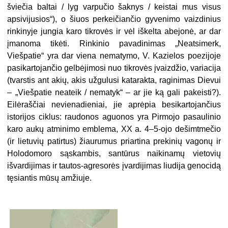
šviečia baltai / lyg varpučio šaknys / keistai mus visus
apsivijusios“), o šiuos perkeičiančio gyvenimo vaizdinius
rinkinyje jungia karo tikrovės ir vėl iškelta abejonė, ar dar
įmanoma tikėti. Rinkinio pavadinimas
„Neatsimerk,
Viešpatie“
yra dar viena nematymo, V. Kazielos poezijoje
pasikartojančio gelbėjimosi nuo tikrovės įvaizdžio, variacija
(tvarstis ant akių, akis užgulusi katarakta, raginimas Dievui
– „Viešpatie neateik / nematyk“ – ar jie ką gali pakeisti?).
Eilėraščiai nevienadieniai, jie aprėpia besikartojančius
istorijos ciklus: raudonos aguonos yra Pirmojo pasaulinio
karo aukų atminimo emblema, XX a. 4–5-ojo dešimtmečio
(ir lietuvių patirtus) žiaurumus priartina prekinių vagonų ir
Holodomoro sąskambis, santūrus naikinamų vietovių
išvardijimas ir tautos-agresorės įvardijimas liudija genocidą
tęsiantis mūsų amžiuje.