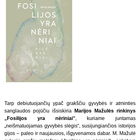
Tarp debiutuojančių ypač grakščiu gyvybės ir atminties
sanglaudos pojūčiu išsiskiria
Marijos Mažulės rinkinys
„Fosilijos yra nėriniai“
, kuriame juntamas
„neišmatuojamas gyvybės slėgis“, susijungiančios istorijos
gijos – paleo ir naujausios, išgyvenamos dabar. M. Mažulė