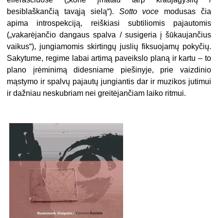
besiblaškančią tavąją sielą“).
Sotto voce
modusas čia
apima introspekciją, reiškiasi subtiliomis pajautomis
(„vakarėjančio dangaus spalva / susigeria į šūkaujančius
vaikus“), jungiamomis skirtingų juslių fiksuojamų pokyčių.
Sakytume, regime labai artimą paveikslo planą ir kartu – to
plano įrėminimą didesniame piešinyje, prie vaizdinio
mąstymo ir spalvų pajautų jungiantis dar ir muzikos jutimui
ir dažniau neskubriam nei greitėjančiam laiko ritmui.