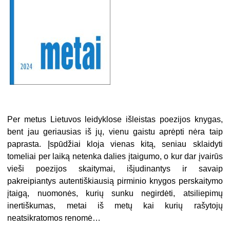
Per metus Lietuvos leidyklose išleistas poezijos knygas,
bent jau geriausias iš jų, vienu gaistu aprėpti nėra taip
paprasta. Įspūdžiai kloja vienas kitą, seniau sklaidyti
tomeliai per laiką netenka dalies įtaigumo, o kur dar įvairūs
vieši poezijos skaitymai, išjudinantys ir savaip
pakreipiantys autentiškiausią pirminio knygos perskaitymo
įtaigą, nuomonės, kurių sunku negirdėti, atsiliepimų
inertiškumas, metai iš metų kai kurių rašytojų
neatsikratomos renomė…