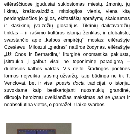
eilėraščiuose įgudusiai suklostomas miestų, žmonių, jų
likimų, kraštovaizdžio, mitologijos vienis, viena kitą
perdengiančios jo gijos, ekfrastiškų aprašymų skaidrumas
ir klasikinių įvaizdžių glosarijus. Tikrinių daiktavardžių
tinklas – ir rašymo kultūros istorija ženklas, ir globalisto,
svarstančio apie „kalbos empirėjų“, mostas: eilėraštyje
Czesławui Miłoszui „giedras“ natūros žodynas, eilėraštyje
„Už Onos ir Bernardinų“ liturginė onomastika paklūsta,
įsitraukia į galbūt visai ne toponiminę paradigmą –
duotosios kalbos valdas. Vis dėlto išradingos poetinės
formos neįveikia jausmų užvaržų, kaip būdinga ne tik T.
Venclovai, bet ir visai
poesis docta
tradicijai, o istorija,
suvokiama kaip besikartojanti nuosmukių grandinė,
diktuoja heroizmu dvelkiančias maksimas
ad se ipsum
ir
neabsoliutina vietos, o pamažėl ir laiko svarbos.