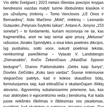
Vis dėlto žvelgiant į 2023 metais išleistas poezijos knygas
bendresnis vaizdas matyti: turime ištobulintos klasikos ir
jos užrašymų (rinkinių – Tomo Venclovos „Už Onos ir
Bernardinų“, Aido Marčėno „Mirkt“, rinktinių – Leonardo
Gutausko „Pelynais švytintis laikas“, Antano A. Jonyno „153
sonetai“) – to fundamento, kuriam rezonuoja ne tai, kas
fragmentiška, anot ne taip seniai apie prozą „Metuose“
rašiusios Jūratės Sprindytės, o visai kitos poetinės dikcijos,
lyg pusbalsiu,
sotto voce
, sukurti poetiniai tekstai,
nerėksmingi pareiškimai – Vytauto V. Landsbergio
„Dienanaktis“, Aisčio Žekevičiaus „Atlaidžiai šypsosi
1
bedugnė“
, Dianos Paklonskaitės „Gėlės kaip šunys“,
Dovilės Zelčiūtės „Koks tavo vardas“. Šiuose rinkiniuose
slegiančios patirtys, kad ir kokios skaudžios būtų,
formuluojamos taip, kad eilėraščiai ir skaitančiajam išliktų
atsvaros, išgyvenimų subalansavimo priemone, tuo, kas
nuo atskirybės ir egocentrizmo veda į bendrumą. Kai kada
juose reikšmės iškilimas ir išblėsimas vos įskaitomas,
pasitikint, kad skaitytojo ir autoriaus akcentai sutaps. Dar