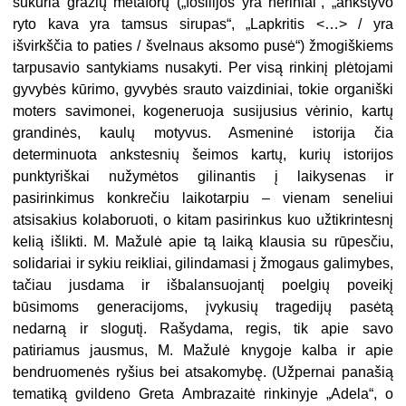
sukuria gražių metaforų („fosilijos yra nėriniai“, „ankstyvo
ryto kava yra tamsus sirupas“, „Lapkritis <…> / yra
išvirkščia to paties / švelnaus aksomo pusė“) žmogiškiems
tarpusavio santykiams nusakyti. Per visą rinkinį plėtojami
gyvybės kūrimo, gyvybės srauto vaizdiniai, tokie organiški
moters savimonei, kogeneruoja susijusius vėrinio, kartų
grandinės, kaulų motyvus. Asmeninė istorija čia
determinuota ankstesnių šeimos kartų, kurių istorijos
punktyriškai nužymėtos gilinantis į laikysenas ir
pasirinkimus konkrečiu laikotarpiu – vienam seneliui
atsisakius kolaboruoti, o kitam pasirinkus kuo užtikrintesnį
kelią išlikti. M. Mažulė apie tą laiką klausia su rūpesčiu,
solidariai ir sykiu reikliai, gilindamasi į žmogaus galimybes,
tačiau jusdama ir išbalansuojantį poelgių poveikį
būsimoms generacijoms, įvykusių tragedijų pasėtą
nedarną ir slogutį. Rašydama, regis, tik apie savo
patiriamus jausmus, M. Mažulė knygoje kalba ir apie
bendruomenės ryšius bei atsakomybę. (Užpernai panašią
tematiką gvildeno Greta Ambrazaitė rinkinyje „Adela“, o