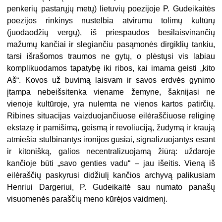
penkerių pastarųjų metų) lietuvių poezijoje P. Gudeikaitės
poezijos rinkinys nustelbia atvirumu tolimų kultūrų
(juodaodžių vergų), iš priespaudos besilaisvinančių
mažumų kančiai ir slegiančiu pasąmonės dirgiklių tankiu,
tarsi išrašomos traumos ne gytų, o plėstųsi vis labiau
komplikuodamos tapatybę iki ribos, kai imama geisti „kito
Aš“. Kovos už buvimą laisvam ir savos erdvės gynimo
įtampa nebeišsitenka viename žemyne, šaknijasi ne
vienoje kultūroje, yra nulemta ne vienos kartos patirčių.
Ribines situacijas vaizduojančiuose eilėraščiuose religinę
ekstazę ir pamišimą, geismą ir revoliuciją, žudymą ir kraują
atmiešia stulbinantys ironijos gūsiai, signalizuojantys esant
ir kitonišką, galios necentralizuojamą žiūrą: uždaroje
kančioje būti „savo genties vadu“ – jau išeitis. Vieną iš
eilėraščių paskyrusi didžiulį kančios archyvą palikusiam
Henriui Dargeriui, P. Gudeikaitė sau numato panašų
visuomenės paraščių meno kūrėjos vaidmenį.