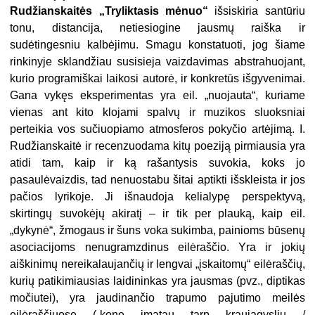
Rudžianskaitės „Tryliktasis mėnuo“
išsiskiria santūriu
tonu, distancija, netiesiogine jausmų raiška ir
sudėtingesniu kalbėjimu. Smagu konstatuoti, jog šiame
rinkinyje sklandžiau susisieja vaizdavimas abstrahuojant,
kurio programiškai laikosi autorė, ir konkretūs išgyvenimai.
Gana vykęs eksperimentas yra eil. „nuojauta“, kuriame
vienas ant kito klojami spalvų ir muzikos sluoksniai
perteikia vos sučiuopiamo atmosferos pokyčio artėjimą. I.
Rudžianskaitė ir recenzuodama kitų poeziją pirmiausia yra
atidi tam, kaip ir ką rašantysis suvokia, koks jo
pasaulėvaizdis, tad nenuostabu šitai aptikti išskleista ir jos
pačios lyrikoje. Ji išnaudoja kelialypę perspektyvą,
skirtingų suvokėjų akiratį – ir tik per plauką, kaip eil.
„dykynė“, žmogaus ir šuns voka sukimba, painioms būsenų
asociacijoms nenugramzdinus eilėraščio. Yra ir jokių
aiškinimų nereikalaujančių ir lengvai „įskaitomų“ eilėraščių,
kurių patikimiausias laidininkas yra jausmas (pvz., diptikas
močiutei), yra jaudinančio trapumo pajutimo meilės
eilėraščiuose („kone įmatau tarp kraujagyslių /