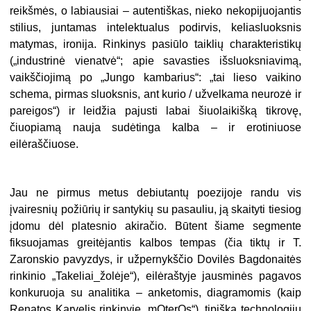
reikšmės, o labiausiai – autentiškas, nieko nekopijuojantis
stilius, juntamas intelektualus podirvis, keliasluoksnis
matymas, ironija. Rinkinys pasiūlo taiklių charakteristikų
(„industrinė vienatvė“; apie savasties išsluoksniavimą,
vaikščiojimą po „Jungo kambarius“: „tai lieso vaikino
schema, pirmas sluoksnis, ant kurio / užvelkama neurozė ir
pareigos“) ir leidžia pajusti labai šiuolaikišką tikrovę,
čiuopiamą nauja sudėtinga kalba – ir erotiniuose
eilėraščiuose.
Jau ne pirmus metus debiutantų poezijoje randu vis
įvairesnių požiūrių ir santykių su pasauliu, ją skaityti tiesiog
įdomu dėl platesnio akiračio. Būtent šiame segmente
fiksuojamas greitėjantis kalbos tempas (čia tiktų ir T.
Zaronskio pavyzdys, ir užpernykščio Dovilės Bagdonaitės
rinkinio „Takeliai_žolėje“), eilėraštyje jausminės pagavos
konkuruoja su analitika – anketomis, diagramomis (kaip
Renatos Karvelis rinkinyje „mOterOs“), tipiška technologijų