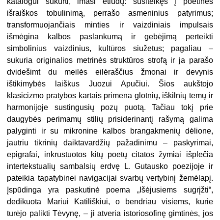
katalogui sukurti, imasi etiudų: susitelkęs į poetinės
išraiškos tobulinimą, perrašo asmeninius patyrimus;
transformuojančiais minties ir vaizdiniais impulsais
išmėgina kalbos paslankumą ir gebėjimą perteikti
simbolinius vaizdinius, kultūros siužetus; pagaliau –
sukuria originalios metrinės struktūros strofą ir ja parašo
dvidešimt du meilės eilėraščius žmonai ir devynis
ištikimybės laiškus Juozui Apučiui. Šios aukštojo
klasicizmo pratybos kartais primena
glotnių, iškilnių temų ir
harmonijoje sustingusių pozų puotą. Tačiau tokį prie
daugybės perimamų stilių prisiderinantį rašymą galima
palyginti ir su mikronine kalbos brangakmenių dėlione,
jautriu tikrinių daiktavardžių pažadinimu – paskyrimai,
epigrafai, inkrustuotos kitų poetų citatos žymiai išplečia
intertekstualių sambalsių erdvę L. Gutausko poezijoje ir
pateikia
tapatybinei navigacijai
svarbų vertybinį žemėlapį.
Įspūdinga yra paskutinė poema „Išėjusiems sugrįžti“,
dedikuota Mariui Katiliškiui, o bendriau visiems, kurie
turėjo palikti Tėvynę, – ji atveria istoriosofinę gimtinės, jos