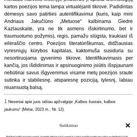
kartos poezijos tema tampa virtualėjanti tikrovė. Padidintas
dėmesys savo patirties autentifikavimui (kuris, kaip mini
Andriaus Jakučiūno „Metuose“ kalbinama Giedrė
Kazlauskaitė, yra ne tik asmens išskirtinumo, bet ir
traumuotumo požymis), regis, pamažu slūgsta, traukiasi iš
eilėraščio centro. Poezijos literatūriškumas, didžiausias
vyresniųjų kūrybos kapitalas, kaktomuša susiduria su
nesortiruojama gyvenimo tikrove. Identifikavimasis per
kančią, jos išdidinimas ir apsinuoginimo įsiūtis išspjaunant
nebūtinai savus išgyvenimus visame metų poezijos sraute
sutinka ir stabilesnę, atsparesnę poziciją, tylesnį, labiau
niuansuotą balsą.
1
Neseniai apie juos rašiau apžvalgoje „Kalbos šuorais, kalbos
jaukumu“ (Metai,
2023 m., Nr. 12).
Sutikimas
Siekdami teikti geriausią patirtį, įrenginio informacijai saugoti ir (arba) pasiekti naudojame tokias technologijas kaip