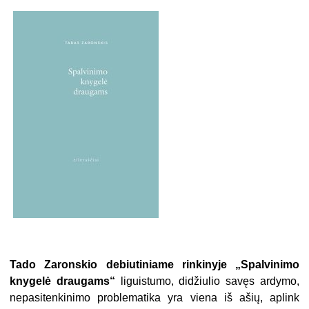
Tado Zaronskio debiutiniame rinkinyje „Spalvinimo
knygelė draugams“
liguistumo, didžiulio savęs ardymo,
nepasitenkinimo problematika yra viena iš ašių, aplink