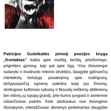
Patricijos Gudeikaitės pirmoji poezijos knyga
„Kontaktas“
kalba apie maištą, kerštą, priešinimąsi,
prigimties gynimą, taip pat apie ligą. Visa išmoningai
sudaryto ir iliustruoto rinkinio struktūra, daugybė įgilinančių
intertekstų kelialypį pasakojimą apie sudirgusią,
dvilypuojančią sąmonę pateikia kaip jau žinomų,
skirtingose kultūrose vykusių ir fiksuotų reiškinių atitikmenų
bei vidinių jų sąsajų grandį, prie kurios jungiasi ir asmeninė
rašančiosios patirtis. Kiek atsitraukus nuo tiesioginio
išsisakymo, eilėraščiuose dėmesys perkeliamas daugybei