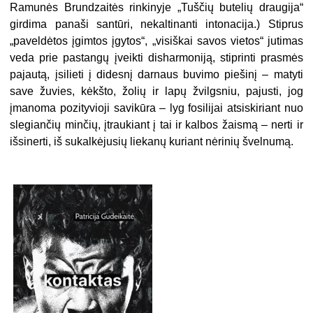
Ramunės Brundzaitės rinkinyje „Tuščių butelių draugija“
girdima panaši santūri, nekaltinanti intonacija.) Stiprus
„paveldėtos įgimtos įgytos“, „visiškai savos vietos“ jutimas
veda prie pastangų įveikti disharmoniją, stiprinti prasmės
pajautą, įsilieti į didesnį darnaus buvimo piešinį – matyti
save žuvies, kėkšto, žolių ir lapų žvilgsniu, pajusti, jog
įmanoma pozityvioji savikūra – lyg fosilijai atsiskiriant nuo
slegiančių minčių, įtraukiant į tai ir kalbos žaismą – nerti ir
išsinerti, iš sukalkėjusių liekanų kuriant nėrinių švelnumą.