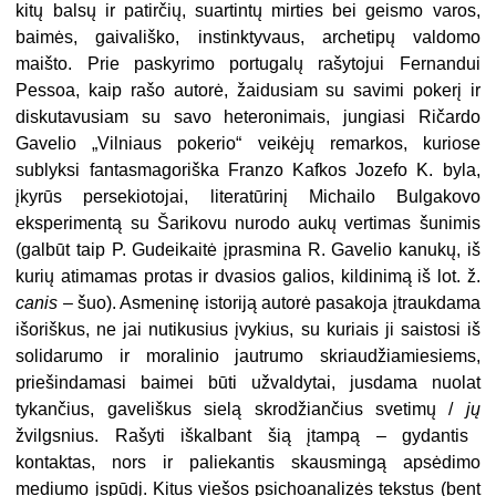
kitų balsų ir patirčių, suartintų mirties bei geismo varos,
baimės, gaivališko, instinktyvaus, archetipų valdomo
maišto. Prie paskyrimo portugalų rašytojui Fernandui
Pessoa, kaip rašo autorė, žaidusiam su savimi pokerį ir
diskutavusiam su savo heteronimais, jungiasi Ričardo
Gavelio „Vilniaus pokerio“ veikėjų remarkos, kuriose
sublyksi fantasmagoriška Franzo Kafkos Jozefo K. byla,
įkyrūs persekiotojai, literatūrinį Michailo Bulgakovo
eksperimentą su Šarikovu nurodo aukų vertimas šunimis
(galbūt taip P. Gudeikaitė įprasmina R. Gavelio kanukų, iš
kurių atimamas protas ir dvasios galios, kildinimą iš lot. ž.
canis
– šuo). Asmeninę istoriją autorė pasakoja įtraukdama
išoriškus, ne jai nutikusius įvykius, su kuriais ji saistosi iš
solidarumo ir moralinio jautrumo skriaudžiamiesiems,
priešindamasi baimei būti užvaldytai, jusdama nuolat
tykančius, gaveliškus sielą skrodžiančius svetimų /
jų
žvilgsnius. Rašyti iškalbant šią įtampą – gydantis
kontaktas, nors ir paliekantis skausmingą apsėdimo
mediumo įspūdį. Kitus viešos psichoanalizės tekstus (bent