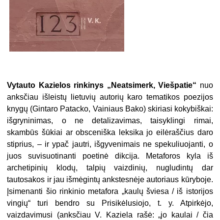
Vytauto Kazielos rinkinys „Neatsimerk, Viešpatie“
nuo
anksčiau išleistų lietuvių autorių karo tematikos poezijos
knygų (Gintaro Patacko, Vainiaus Bako) skiriasi kokybiškai:
išgryninimas, o ne detalizavimas, taisyklingi rimai,
skambūs šūkiai ar obsceniška leksika jo eilėraščius daro
stiprius, – ir ypač jautri, išgyvenimais ne spekuliuojanti, o
juos suvisuotinanti poetinė dikcija. Metaforos kyla iš
archetipinių klodų, talpių vaizdinių, nugludintų dar
tautosakos ir jau išmėgintų ankstesnėje autoriaus kūryboje.
Įsimenanti šio rinkinio metafora „kaulų šviesa / iš istorijos
vingių“ turi bendro su Prisikėlusiojo, t. y. Atpirkėjo,
vaizdavimusi (anksčiau V. Kaziela rašė: „jo kaulai / čia