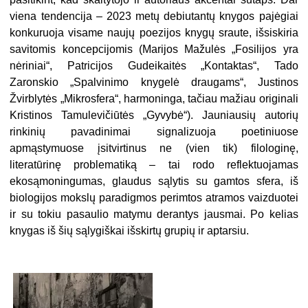
viena tendencija – 2023 metų debiutantų knygos pajėgiai
konkuruoja visame naujų poezijos knygų sraute, išsiskiria
savitomis koncepcijomis (Marijos Mažulės „Fosilijos yra
nėriniai“, Patricijos Gudeikaitės „Kontaktas“, Tado
Zaronskio „Spalvinimo knygelė draugams“, Justinos
Žvirblytės „Mikrosfera“, harmoninga, tačiau mažiau originali
Kristinos Tamulevičiūtės „Gyvybė“). Jauniausių autorių
rinkinių pavadinimai signalizuoja poetiniuose
apmąstymuose įsitvirtinus ne (vien tik) filologinę,
literatūrinę problematiką – tai rodo reflektuojamas
ekosąmoningumas, glaudus sąlytis su gamtos sfera, iš
biologijos mokslų paradigmos perimtos atramos vaizduotei
ir su tokiu pasaulio matymu derantys jausmai. Po kelias
knygas iš šių sąlygiškai išskirtų grupių ir aptarsiu.