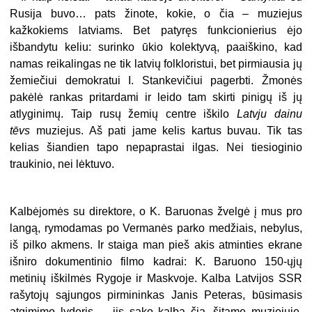
Rusija buvo… pats žinote, kokie, o čia – muziejus
kažkokiems latviams. Bet patyręs funkcionierius ėjo
išbandytu keliu: surinko ūkio kolektyvą, paaiškino, kad
namas reikalingas ne tik latvių folkloristui, bet pirmiausia jų
žemiečiui demokratui I. Stankevičiui pagerbti. Žmonės
pakėlė rankas pritardami ir leido tam skirti pinigų iš jų
atlyginimų. Taip rusų žemių centre iškilo
Latvju dainu
tēvs
muziejus. Aš pati jame kelis kartus buvau. Tik tas
kelias šiandien tapo nepaprastai ilgas. Nei tiesioginio
traukinio, nei lėktuvo.
Kalbėjomės su direktore, o K. Baruonas žvelgė į mus pro
langą, rymodamas po Vermanės parko medžiais, nebylus,
iš pilko akmens. Ir staiga man pieš akis atminties ekrane
išniro dokumentinio filmo kadrai: K. Baruono 150-ųjų
metinių iškilmės Rygoje ir Maskvoje. Kalba Latvijos SSR
rašytojų sąjungos pirmininkas Janis Peteras, būsimasis
atgimimo lyderis, – jis sako kalbą čia, šitame muziejuje,