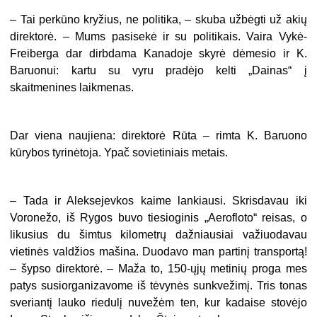
– Tai perkūno kryžius, ne politika, – skuba užbėgti už akių
direktorė. – Mums pasisekė ir su politikais. Vaira Vykė-
Freiberga dar dirbdama Kanadoje skyrė dėmesio ir K.
Baruonui: kartu su vyru pradėjo kelti „Dainas“ į
skaitmenines laikmenas.
Dar viena naujiena: direktorė Rūta – rimta K. Baruono
kūrybos tyrinėtoja. Ypač sovietiniais metais.
– Tada ir Aleksejevkos kaime lankiausi. Skrisdavau iki
Voronežo, iš Rygos buvo tiesioginis „Aerofloto“ reisas, o
likusius du šimtus kilometrų dažniausiai važiuodavau
vietinės valdžios mašina. Duodavo man partinį transportą!
– šypso direktorė. – Maža to, 150-ųjų metinių proga mes
patys susiorganizavome iš tėvynės sunkvežimį. Tris tonas
sveriantį lauko riedulį nuvežėm ten, kur kadaise stovėjo