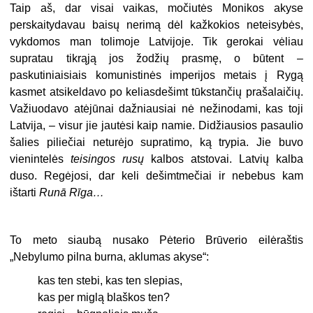
Taip aš, dar visai vaikas, močiutės Monikos akyse
perskaitydavau baisų nerimą dėl kažkokios neteisybės,
vykdomos man tolimoje Latvijoje. Tik gerokai vėliau
supratau tikrąją jos žodžių prasmę, o būtent –
paskutiniaisiais komunistinės imperijos metais į Rygą
kasmet atsikeldavo po keliasdešimt tūkstančių prašalaičių.
Važiuodavo atėjūnai dažniausiai nė nežinodami, kas toji
Latvija, – visur jie jautėsi kaip namie. Didžiausios pasaulio
šalies piliečiai neturėjo supratimo, ką trypia. Jie buvo
vienintelės
teisingos rusų
kalbos atstovai. Latvių kalba
duso. Regėjosi, dar keli dešimtmečiai ir nebebus kam
ištarti
Runā Rīga…
To meto siaubą nusako Pėterio Brūverio eilėraštis
„Nebylumo pilna burna, aklumas akyse“:
kas ten stebi, kas ten slepias,
kas per miglą blaškos ten?