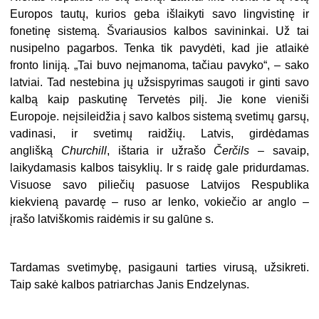
Europos tautų, kurios geba išlaikyti savo lingvistinę ir
fonetinę sistemą. Švariausios kalbos savininkai. Už tai
nusipelno pagarbos. Tenka tik pavydėti, kad jie atlaikė
fronto liniją. „Tai buvo neįmanoma, tačiau pavyko“, – sako
latviai. Tad nestebina jų užsispyrimas saugoti ir ginti savo
kalbą kaip paskutinę Tervetės pilį. Jie kone vieniši
Europoje. neįsileidžia į savo kalbos sistemą svetimų garsų,
vadinasi, ir svetimų raidžių. Latvis, girdėdamas
anglišką
Churchill
, ištaria ir užrašo
Čerčils
– savaip,
laikydamasis kalbos taisyklių. Ir s raidę gale pridurdamas.
Visuose savo piliečių pasuose Latvijos Respublika
kiekvieną pavardę – ruso ar lenko, vokiečio ar anglo –
įrašo latviškomis raidėmis ir su galūne s.
Tardamas svetimybę, pasigauni tarties virusą, užsikreti.
Taip sakė kalbos patriarchas Janis Endzelynas.