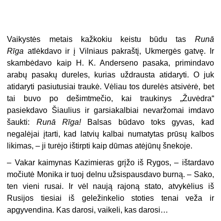
Vaikystės metais kažkokiu keistu būdu tas
Runā
Rīga
atlėkdavo ir į Vilniaus pakraštį, Ukmergės gatvę. Ir
skambėdavo kaip H. K. Anderseno pasaka, primindavo
arabų pasakų dureles, kurias uždrausta atidaryti. O juk
atidaryti pasiutusiai traukė. Vėliau tos durelės atsivėrė, bet
tai buvo po dešimtmečio, kai traukinys „Žuvėdra“
pasiekdavo Šiaulius ir garsiakalbiai nevaržomai imdavo
šaukti:
Runā Rīga!
Balsas būdavo toks gyvas, kad
negalėjai įtarti, kad latvių kalbai numatytas prūsų kalbos
likimas, – ji turėjo ištirpti kaip dūmas atėjūnų šnekoje.
– Vakar kaimynas Kazimieras grįžo iš Rygos, – ištardavo
močiutė Monika ir tuoj delnu užsispausdavo burną. – Sako,
ten vieni rusai. Ir vėl naują rajoną stato, atvykėlius iš
Rusijos tiesiai iš geležinkelio stoties tenai veža ir
apgyvendina. Kas darosi, vaikeli, kas darosi…