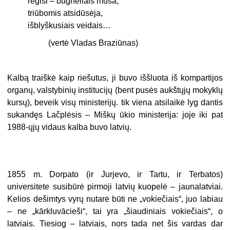
regisi – būgneliais muša,
triūbomis atsidūsėja,
išblyškusiais veidais…
(vertė Vladas Braziūnas)
Kalbą traiškė kaip riešutus, ji buvo iššluota iš kompartijos
organų, valstybinių institucijų (bent pusės aukštųjų mokyklų
kursų), beveik visų ministerijų. tik viena atsilaikė lyg dantis
sukandęs Lačplėsis – Miškų ūkio ministerija: joje iki pat
1988-ųjų vidaus kalba buvo latvių.
1855 m. Dorpato (ir Jurjevo, ir Tartu, ir Terbatos)
universitete susibūrė pirmoji latvių kuopelė – jaunalatviai.
Kelios dešimtys vyrų nutarė būti ne „vokiečiais“, juo labiau
– ne „kārkluvācieši“, tai yra „šiaudiniais vokiečiais“, o
latviais. Tiesiog – latviais, nors tada net šis vardas dar