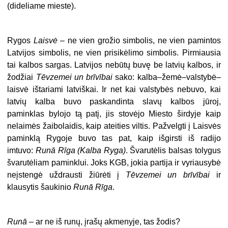
(dideliame mieste).
Rygos
Laisvė
– ne vien grožio simbolis, ne vien pamintos
Latvijos simbolis, ne vien prisikėlimo simbolis. Pirmiausia
tai kalbos sargas. Latvijos nebūtų buvę be latvių kalbos, ir
žodžiai
Tēvzemei un brīvībai
sako: kalba–žemė–valstybė–
laisvė ištariami latviškai. Ir net kai valstybės nebuvo, kai
latvių kalba buvo paskandinta slavų kalbos jūroj,
paminklas bylojo tą patį, jis stovėjo Miesto širdyje kaip
nelaimės žaibolaidis, kaip ateities viltis. Pažvelgti į Laisvės
paminklą Rygoje buvo tas pat, kaip išgirsti iš radijo
imtuvo:
Runā Rīga (Kalba Ryga)
. Švarutėlis balsas tolygus
švarutėliam paminklui. Joks KGB, jokia partija ir vyriausybė
neįstengė uždrausti žiūrėti į
Tēvzemei un brīvībai
ir
klausytis šaukinio
Runā Rīga
.
Runā
– ar ne iš runų, įrašų akmenyje, tas žodis?