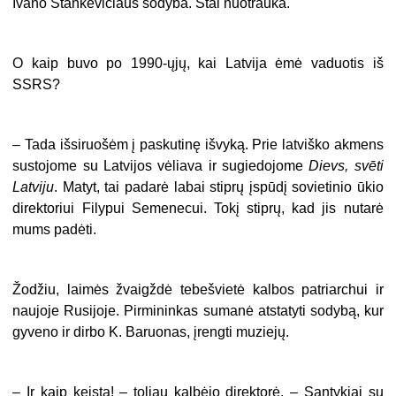
Ivano Stankevičiaus sodyba. Štai nuotrauka.
O kaip buvo po 1990-ųjų, kai Latvija ėmė vaduotis iš
SSRS?
– Tada išsiruošėm į paskutinę išvyką. Prie latviško akmens
sustojome su Latvijos vėliava ir sugiedojome
Dievs, svēti
Latviju
. Matyt, tai padarė labai stiprų įspūdį sovietinio ūkio
direktoriui Filypui Semenecui. Tokį stiprų, kad jis nutarė
mums padėti.
Žodžiu, laimės žvaigždė tebešvietė kalbos patriarchui ir
naujoje Rusijoje. Pirmininkas sumanė atstatyti sodybą, kur
gyveno ir dirbo K. Baruonas, įrengti muziejų.
– Ir kaip keista! – toliau kalbėjo direktorė. – Santykiai su