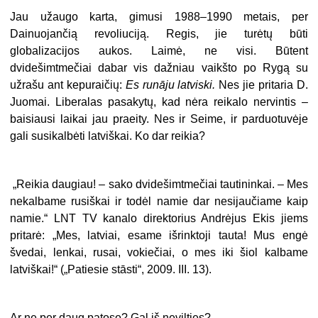
Jau užaugo karta, gimusi 1988–1990 metais, per
Dainuojančią revoliuciją. Regis, jie turėtų būti
globalizacijos aukos. Laimė, ne visi. Būtent
dvidešimtmečiai dabar vis dažniau vaikšto po Rygą su
užrašu ant kepuraičių:
Es runāju latviski.
Nes jie pritaria D.
Juomai. Liberalas pasakytų, kad nėra reikalo nervintis –
baisiausi laikai jau praeity. Nes ir Seime, ir parduotuvėje
gali susikalbėti latviškai. Ko dar reikia?
„Reikia daugiau! – sako dvidešimtmečiai tautininkai. – Mes
nekalbame rusiškai ir todėl namie dar nesijaučiame kaip
namie.“ LNT TV kanalo direktorius Andrėjus Ekis jiems
pritarė: „Mes, latviai, esame išrinktoji tauta! Mus engė
švedai, lenkai, rusai, vokiečiai, o mes iki šiol kalbame
latviškai!“ („Patiesie stāsti“, 2009. III. 13).
Ar ne per daug patoso? Gal iš nevilties?