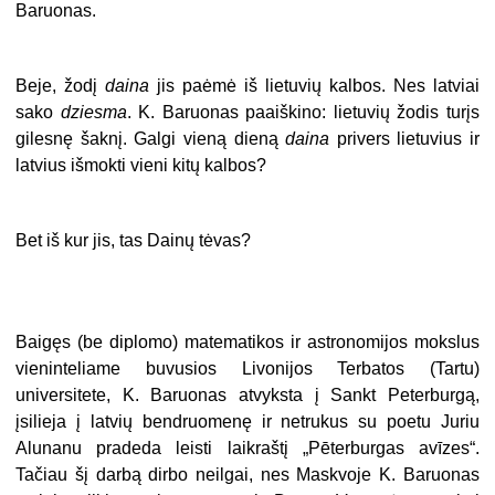
Baruonas.
Beje, žodį
daina
jis paėmė iš lietuvių kalbos. Nes latviai
sako
dziesma
. K. Baruonas paaiškino: lietuvių žodis turįs
gilesnę šaknį. Galgi vieną dieną
daina
privers lietuvius ir
latvius išmokti vieni kitų kalbos?
Bet iš kur jis, tas Dainų tėvas?
Baigęs (be diplomo) matematikos ir astronomijos mokslus
vieninteliame buvusios Livonijos Terbatos (Tartu)
universitete, K. Baruonas atvyksta į Sankt Peterburgą,
įsilieja į latvių bendruomenę ir netrukus su poetu Juriu
Alunanu pradeda leisti laikraštį „Pēterburgas avīzes“.
Tačiau šį darbą dirbo neilgai, nes Maskvoje K. Baruonas