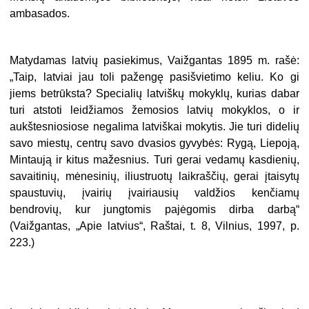
ambasados.
Matydamas latvių pasiekimus, Vaižgantas 1895 m. rašė:
„Taip, latviai jau toli pažengę pasišvietimo keliu. Ko gi
jiems betrūksta? Specialių latviškų mokyklų, kurias dabar
turi atstoti leidžiamos žemosios latvių mokyklos, o ir
aukštesniosiose negalima latviškai mokytis. Jie turi didelių
savo miestų, centrų savo dvasios gyvybės: Rygą, Liepoją,
Mintaują ir kitus mažesnius. Turi gerai vedamų kasdienių,
savaitinių, mėnesinių, iliustruotų laikraščių, gerai įtaisytų
spaustuvių, įvairių įvairiausių valdžios kenčiamų
bendrovių, kur jungtomis pajėgomis dirba darbą“
(Vaižgantas, „Apie latvius“, Raštai, t. 8, Vilnius, 1997, p.
223.)