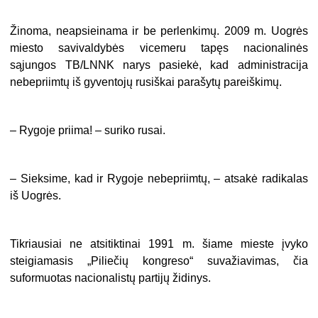
Žinoma, neapsieinama ir be perlenkimų. 2009 m. Uogrės
miesto savivaldybės vicemeru tapęs nacionalinės
sąjungos TB/LNNK narys pasiekė, kad administracija
nebepriimtų iš gyventojų rusiškai parašytų pareiškimų.
– Rygoje priima! – suriko rusai.
– Sieksime, kad ir Rygoje nebepriimtų, – atsakė radikalas
iš Uogrės.
Tikriausiai ne atsitiktinai 1991 m. šiame mieste įvyko
steigiamasis „Piliečių kongreso“ suvažiavimas, čia
suformuotas nacionalistų partijų židinys.