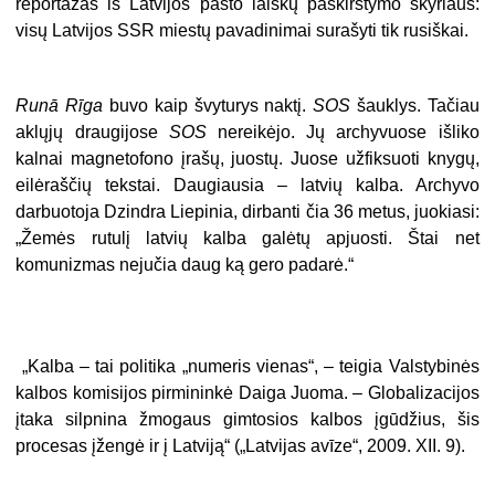
reportažas iš Latvijos pašto laiškų paskirstymo skyriaus:
visų Latvijos SSR miestų pavadinimai surašyti tik rusiškai.
Runā Rīga
buvo kaip švyturys naktį.
SOS
šauklys. Tačiau
aklųjų draugijose
SOS
nereikėjo. Jų archyvuose išliko
kalnai magnetofono įrašų, juostų. Juose užfiksuoti knygų,
eilėraščių tekstai. Daugiausia – latvių kalba. Archyvo
darbuotoja Dzindra Liepinia, dirbanti čia 36 metus, juokiasi:
„Žemės rutulį latvių kalba galėtų apjuosti. Štai net
komunizmas nejučia daug ką gero padarė.“
„Kalba – tai politika „numeris vienas“, – teigia Valstybinės
kalbos komisijos pirmininkė Daiga Juoma. – Globalizacijos
įtaka silpnina žmogaus gimtosios kalbos įgūdžius, šis
procesas įžengė ir į Latviją“ („Latvijas avīze“, 2009. XII. 9).