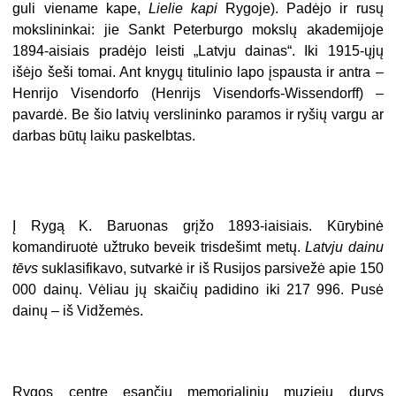
guli viename kape,
Lielie kapi
Rygoje). Padėjo ir rusų
mokslininkai: jie Sankt Peterburgo mokslų akademijoje
1894-aisiais pradėjo leisti „Latvju dainas“. Iki 1915-ųjų
išėjo šeši tomai. Ant knygų titulinio lapo įspausta ir antra –
Henrijo Visendorfo (Henrijs Visendorfs-Wissendorff) –
pavardė. Be šio latvių verslininko paramos ir ryšių vargu ar
darbas būtų laiku paskelbtas.
Į Rygą K. Baruonas grįžo 1893-iaisiais. Kūrybinė
komandiruotė užtruko beveik trisdešimt metų.
Latvju dainu
tēvs
suklasifikavo, sutvarkė ir iš Rusijos parsivežė apie 150
000 dainų. Vėliau jų skaičių padidino iki 217 996. Pusė
dainų – iš Vidžemės.
Rygos centre esančių memorialinių muziejų durys