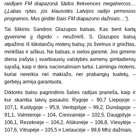
raidījam FM diapazonā šādos frekvences megahercos…
(„Labas rytas, jūs klausotės Latvijos radijo pirmosios
programos. Mus girdite šiais FM diapazono dažniais…“).
Tai šilkinis Sandros Glazupos balsas. Kas bent kartą
gyvenime jį išgirdo – neužmirš. S. Glazupos balsą
atpažinsi iš tūkstančių moterų balsų: jis švelnus ir griežtas,
minkštas ir aiškus. Ne balsas, o sielos giesmė. Jos gimimo
diena įrašyta į svarbiausių valstybės asmenų gimtadienių
sąrašą, kaip ir dera nacionaliniam turtui. Laiminga moteris,
kuriai nereikia nei makiažo, nei prabangių tualetų, –
gerbėjų armija garantuota.
Diktorės balsu pagrindinis šalies radijas praneša, kaip ir
kur skamba latvių pasaulis: Rygoje – 90,7 Liepojoje –
107,1, Kuldygoje – 95,9, Ventspilyje – 99,2, Dundagoje –
91,1, Valmieroje – 104, Ciesvainėje – 102,5, Daugpilyje –
106,1, Rezeknėje – 104,2, Alūksnėje – 106,8, Viesytėje –
107,6, Vitrupėje – 105,5 ir Lielaucėje – 99,6 Mhz dažniais.