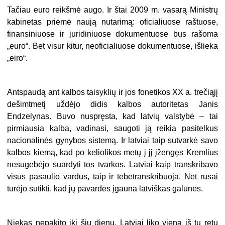
Tačiau euro reikšmė augo. Ir štai 2009 m. vasarą Ministrų
kabinetas priėmė naują nutarimą: oficialiuose raštuose,
finansiniuose ir juridiniuose dokumentuose bus rašoma
„euro“. Bet visur kitur, neoficialiuose dokumentuose, išlieka
„eiro“.
Antspaudą ant kalbos taisyklių ir jos fonetikos XX a. trečiąjį
dešimtmetį uždėjo didis kalbos autoritetas Janis
Endzelynas. Buvo nuspręsta, kad latvių valstybė – tai
pirmiausia kalba, vadinasi, saugoti ją reikia pasitelkus
nacionalinės gynybos sistemą. Ir latviai taip sutvarkė savo
kalbos kiemą, kad po keliolikos metų į jį įžengęs Kremlius
nesugebėjo suardyti tos tvarkos. Latviai kaip transkribavo
visus pasaulio vardus, taip ir tebetranskribuoja. Net rusai
turėjo sutikti, kad jų pavardės įgauna latviškas galūnes.
Niekas nepakito iki šių dienų. Latviai liko viena iš tų retų