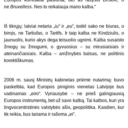
ne
Bruxelless
. Nes to reikalauja mano kalba.“
Iš tikrųjų: latviai netaria „iu“ ir „eu“, todėl sako ne biuras, o
birojs, ne Tartiufas, o Tartifs. Ir taip kalba ne Kindziulis, o
jaunuolis, kurio akys dega teisuolio ugnimi. Kalba susaisto
žmogų su žmogumi, o gyvuosius – su mirusiaisiais ir
ateinančiaisiais. Kalba – amžinybės balsas, ne politinis
korektiškumas.
2006 m. sausį Ministrų kabinetas priėmė nutarimą: buvo
paskelbta, kad Europos piniginis vienetas Latvijoje bus
vadinamas „eiro“. Vyriausybė – ne prieš galingiausią
Europos instrumentą, bet už savo kalbą. Tai kalbos, kuri yra
lingvocentristinės valstybės ašis, geopolitika. Kasdien, kur
tik reikia, bus tariama ir rašoma „ei“.