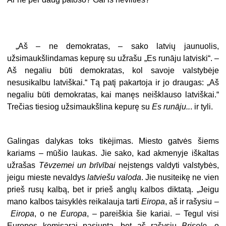
„Aš – ne demokratas, – sako latvių jaunuolis,
užsimaukšlindamas kepurę su užrašu „Es runāju latviski“. –
Aš negaliu būti demokratas, kol savoje valstybėje
nesusikalbu latviškai.“ Tą patį pakartoja ir jo draugas: „Aš
negaliu būti demokratas, kai manęs neišklauso latviškai.“
Trečias tiesiog užsimaukšlina kepurę su
Es runāju..
. ir tyli.
Galingas dalykas toks tikėjimas. Miesto gatvės šiems
kariams – mūšio laukas. Jie sako, kad akmenyje iškaltas
užrašas
Tēvzemei un brīvībai
neįstengs valdyti valstybės,
jeigu mieste nevaldys
latviešu valoda
. Jie nusiteikę ne vien
prieš rusų kalbą, bet ir prieš anglų kalbos diktatą. „Jeigu
mano kalbos taisyklės reikalauja tarti
Eiropa
, aš ir rašysiu –
Eiropa
, o ne
Europa
, – pareiškia šie kariai. – Tegul visi
Europos komisarai pasiunta, bet aš rašysiu
Brisele
, o