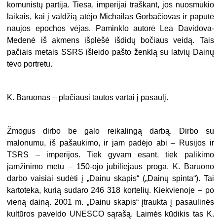
komunistų partija. Tiesa, imperijai traškant, jos nuosmukio
laikais, kai į valdžią atėjo Michailas Gorbačiovas ir papūtė
naujos epochos vėjas. Paminklo autorė Lea Davidova-
Medenė iš akmens išplėšė išdidų bočiaus veidą. Tais
pačiais metais SSRS išleido pašto ženklą su latvių Dainų
tėvo portretu.
K. Baruonas – plačiausi tautos vartai į pasaulį.
Žmogus dirbo be galo reikalingą darbą. Dirbo su
malonumu, iš pašaukimo, ir jam padėjo abi – Rusijos ir
TSRS – imperijos. Tiek gyvam esant, tiek palikimo
įamžinimo metu – 150-ojo jubiliejaus proga. K. Baruono
darbo vaisiai sudėti į „Dainu skapis“ („Dainų spinta“). Tai
kartoteka, kurią sudaro 246 318 kortelių. Kiekvienoje – po
vieną dainą. 2001 m. „Dainu skapis“ įtraukta į pasaulinės
kultūros paveldo UNESCO sąrašą. Laimės kūdikis tas K.