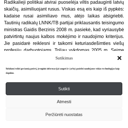
Radikalieji politikai atvirai puoselėja viltis padauginti latvių
skaičių, asimiliuojant rusus. Viskas esą eis kaip iš pypkės:
kadaise rusai asimiliavo mus, atėjo laikas atsigriebti.
Tautinių radikalų LNNK/TB partijai priklausantis teisingumo
ministras Gaidis Berzinis 2008 m. pasiekė, kad vyriausybė
patvirtintų naujus kalbos mokėjimo ir naudojimo kriterijus.
Jie pasidarė reiklesni ir taikomi keturiasdešimties viešų
profesijų darbuotojams. Toliau vykdomas 2005 m. Seime
priimtas įstatymas, numatantis visose valstybinėse
Sutikimas
mokyklose 40 proc. dalykų dėstyti latviškai. Latvijos,
Siekdami teikti geriausią patirtį, įrenginio informacijai saugoti ir (arba) pasiekti naudojame tokias technologijas kaip
Rusijos ir Europos parlamentų sienos ėmė net linguoti nuo
slapukus.
piketuotojų balsų: „Rusiškos mokyklos – mūsų
Stalingradas!“ Tačiau Seimas nesusvyravo.
Sutikti
Atmesti
2008 m. liepos 18 d. Auksinėje Latvių bendruomenės namų
salėje vyko seminaras „Kultūra ir kultūrinis pasipriešinimas
Peržiūrėti nuostatas
SSRS okupuotoje Latvijoje“. renginį vedė Sandra Kalnietė.
Susirinkimas buvo skirtas 1988 m. birželio 1–2 d. vykusiam