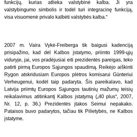
funkcijų, kurias atlieka valstybinė kalba. Ji yra
valstybingumo simbolis ir todėl turi integracinę funkciją,
visa visuomenė privalo kalbėti valstybės kalba.“
2007 m. Vaira Vykė-Freiberga tik baigusi kadenciją
prisipažino, kad dėl Kalbos įstatymo, priimto 1999-ųjų
viduryje, jai, vos pradėjusiai eiti prezidentės pareigas, teko
patirti pirmą Europos Sąjungos spaudimą. Reikėjo aiškinti
Rygon atskridusiam Europos plėtros komisarui Günteriui
Verheugenui, kodėl taip padaryta. Šis pareikalavo, kad
Latvija priimtų Europos Sąjungos tautinių mažumų teisių
reikalavimus atitinkantį Kalbos įstatymą („40 plus“, 2007,
Nr. 12, p. 36.) Prezidentės įtakos Seimui nepakako.
Pataisos buvo padarytos, tačiau tik Pilietybės, ne Kalbos
įstatyme.