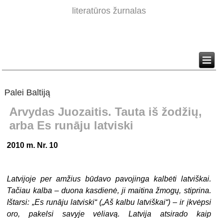
literatūros žurnalas
Palei Baltiją
Arvydas Juozaitis. Tauta iš žodžių,
arba Es runāju latviski
2010 m. Nr. 10
Latvijoje per amžius būdavo pavojinga kalbėti latviškai.
Tačiau kalba – duona kasdienė, ji maitina žmogų, stiprina.
Ištarsi: „Es runāju latviski“ („Aš kalbu latviškai“) – ir įkvėpsi
oro, pakelsi savyje vėliavą. Latvija atsirado kaip