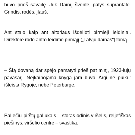
buvo prieš savaitę. Juk Dainų šventė, patys suprantate.
Grindis, rodės, įlauš.
Ant stalo kaip ant altoriaus išdėlioti pirmieji leidiniai.
Direktorė rodo antro leidimo pirmąjį („Latvju dainas“) tomą.
– Šią dovaną dar spėjo pamatyti prieš pat mirtį, 1923-iųjų
pavasarį. Neįkainojama knyga jam buvo. Argi ne puiku:
išleista Rygoje, nebe Peterburge.
Paliečiu pirštų galiukais – storas odinis viršelis, reljefiškas
piešinys, viršelio centre – svastika.