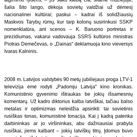
šalia šito lango, dėkoja sovietų valdžiai už dėmesį
nacionalinei kultūrai; paskui – kadrai iš solidžiausių
Maskvos Tarybų rūmų, kur tarp kolonų susirinkusi SSKP
nomenklatūra, ant scenos – K. Baruono portretas ir
prezidiumas, vakarui vadovauja SSRS kultūros ministras
Piotras Demečevas, o „Dainas“ deklamuoja kino vieversys
Ivaras Kalninis.
2008 m. Latvijos valstybės 90 metų jubiliejaus proga LTV-1
televizija ėmė rodyti „Padomju Latvija“ kino kronikas.
Komunistinio gyvenimo ištraukas be jokių išsamesnių
komentarų. Už kadro diktorius kalba latviškai, tačiau balso
metalas ir optimizmas neleidžia apsirikti: tai sovietinis
rusiškas tonas, komunistinė tonacija. Kai į kadrą patenka
darbininkas ar jo viršininkas, abu dažniausiai prabyla
rusiškai, jiems kalbant – jokių latviškų titrų. Įdomus buvo