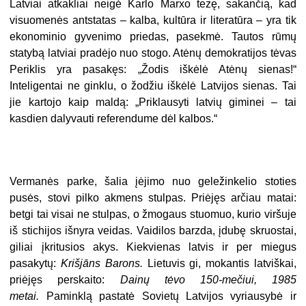
Latviai atkakliai neigė Karlo Marxo tezę, sakančią, kad
visuomenės antstatas – kalba, kultūra ir literatūra – yra tik
ekonominio gyvenimo priedas, pasekmė. Tautos rūmų
statybą latviai pradėjo nuo stogo. Atėnų demokratijos tėvas
Periklis yra pasakęs: „Žodis iškėlė Atėnų sienas!“
Inteligentai ne ginklu, o žodžiu iškėlė Latvijos sienas. Tai
jie kartojo kaip maldą: „Priklausyti latvių giminei – tai
kasdien dalyvauti referendume dėl kalbos.“
Vermanės parke, šalia įėjimo nuo geležinkelio stoties
pusės, stovi pilko akmens stulpas. Priėjęs arčiau matai:
betgi tai visai ne stulpas, o žmogaus stuomuo, kurio viršuje
iš stichijos išnyra veidas. Vaidilos barzda, įdubę skruostai,
giliai įkritusios akys. Kiekvienas latvis ir per miegus
pasakytų:
Krišjāns Barons.
Lietuvis gi, mokantis latviškai,
priėjęs perskaito:
Dainų tėvo 150-mečiui,
1985
metai.
Paminklą pastatė Sovietų Latvijos vyriausybė ir