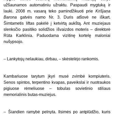
užšaunamos automatiniu užraktu. Paspaudi mygtuką ir
lauki. 2008 m. vasarą teko pamindžikuoti prie
Krišjaņa
Barona
gatvės namo Nr. 3. Duris atšovė ne iškart.
Šimtametis liftas pakėlė į ketvirtą aukštą. Ant muziejaus
slenksčio pasitiko solidžios išvaizdos moteris – direktorė
Rūta Karklinia. Paduodama vizitinę kortelę maloniai
nušypsojo.
– Lankytojų nelaukiau, dirbau, – skėstelėjo rankomis.
Kambariuose tarytum įkyri musė zvimbė kompiuteris.
Senos spintos, terpentino kvapas, paveikslai ir nuotraukos
pigiuose rėmeliuose – tobulas sovietinio stiliaus
memorialinis butas-muziejus.
– Šiandien ramybė pelnyta. Ilsimės po antplūdžio, kuris