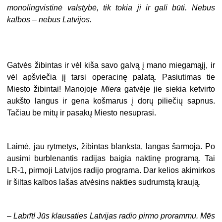
monolingvistinė valstybė, tik tokia ji ir gali būti. Nebus
kalbos – nebus Latvijos.
Gatvės žibintas ir vėl kiša savo galvą į mano miegamąjį, ir
vėl apšviečia jį tarsi operacinę palatą. Pasiutimas tie
Miesto žibintai! Manojoje
Miera
gatvėje jie siekia ketvirto
aukšto langus ir gena košmarus į dorų piliečių sapnus.
Tačiau be mitų ir pasakų Miesto nesuprasi.
Laimė, jau rytmetys, žibintas blanksta, langas šarmoja. Po
ausimi burblenantis radijas baigia naktinę programą. Tai
LR-1, pirmoji Latvijos radijo programa. Dar kelios akimirkos
ir šiltas kalbos lašas atvėsins nakties sudrumstą kraują.
– Labrīt! Jūs klausaties Latvijas radio pirmo prorammu. Mēs