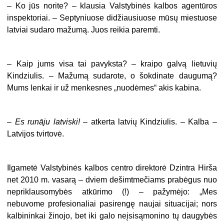
– Ko jūs norite? – klausia Valstybinės kalbos agentūros
inspektoriai. – Septyniuose didžiausiuose mūsų miestuose
latviai sudaro mažumą. Juos reikia paremti.
– Kaip jums visa tai pavyksta? – kraipo galvą lietuvių
Kindziulis. – Mažumą sudarote, o šokdinate daugumą?
Mums lenkai ir už menkesnes „nuodėmes“ akis kabina.
–
Es runāju latviski!
– atkerta latvių Kindziulis. – Kalba –
Latvijos tvirtovė.
Ilgametė Valstybinės kalbos centro direktorė Dzintra Hirša
net 2010 m. vasarą – dviem dešimtmečiams prabėgus nuo
nepriklausomybės atkūrimo (!) – pažymėjo: „Mes
nebuvome profesionaliai pasirengę naujai situacijai; nors
kalbininkai žinojo, bet iki galo neįsisąmonino tų daugybės