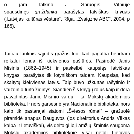
o jam talkino J. Spruogis, Vilniuje
spausdinęs
graždanka
parašytas latviškas knygas
(„Latvijas kultūras vēsture“, Rīga, „Zvaigzne ABC“, 2004, p
165).
Tačiau tautinis sąjūdis gražus tuo, kad pagalba bendram
reikalui lenda iš kiekvienos pašiūrės. Pasirodė Janis
Misinis (1862–1945) ir paskelbė kaupsiąs latviškas
knygas, parašytas tik lotyniškom raidėm. Kaupsiąs, kad
skaitytų kiekvienas latvis. Taip buvo užkurtas rašytinio ir
vaizdinio turto židinys. Šiandien šis knygų rojus kaip ir dera
pavadintas Janio Misinio vardu – tai Mokslų akademijos
biblioteka. Ir nors garsesnė yra Nacionalinė biblioteka, nors
kaip tik pastarajai statomi „Šviesos rūmai“ – gražuolė
piramidė anapus Dauguvos (jos direktorius Andris Vilkas
kalba ir lietuviškai), vis dėlto gilioji amžių išmintis saugoma
Mokslų akademijos bibliotekoje, visai netoli Lietuvos