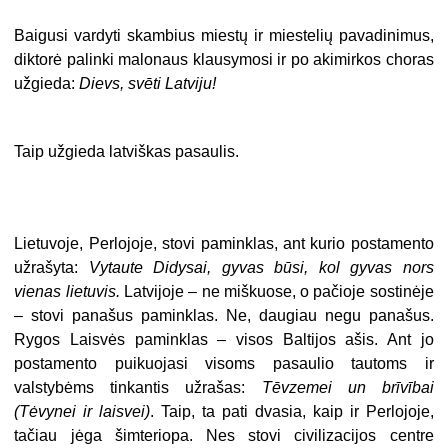
Baigusi vardyti skambius miestų ir miestelių pavadinimus,
diktorė palinki malonaus klausymosi ir po akimirkos choras
užgieda:
Dievs, svēti Latviju!
Taip užgieda latviškas pasaulis.
Lietuvoje, Perlojoje, stovi paminklas, ant kurio postamento
užrašyta:
Vytaute Didysai, gyvas būsi, kol gyvas nors
vienas lietuvis.
Latvijoje – ne miškuose, o pačioje sostinėje
– stovi panašus paminklas. Ne, daugiau negu panašus.
Rygos Laisvės paminklas – visos Baltijos ašis. Ant jo
postamento puikuojasi visoms pasaulio tautoms ir
valstybėms tinkantis užrašas:
Tēvzemei un brīvībai
(Tėvynei ir laisvei)
. Taip, ta pati dvasia, kaip ir Perlojoje,
tačiau jėga šimteriopa. Nes stovi civilizacijos centre