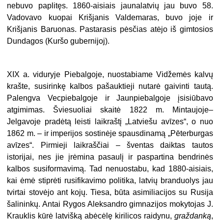
nebuvo paplitęs. 1860-aisiais jaunalatvių jau buvo 58.
Vadovavo kuopai Krišjanis Valdemaras, buvo joje ir
Krišjanis Baruonas. Pastarasis pėsčias atėjo iš gimtosios
Dundagos (Kuršo gubernijoj).
XIX a. viduryje Piebalgoje, nuostabiame Vidžemės kalvų
krašte, susirinkę kalbos pašauktieji nutarė gaivinti tautą.
Palengva Vecpiebalgoje ir Jaunpiebalgoje įsisiūbavo
atgimimas. Šviesuoliai skaitė 1822 m. Mintaujoje–
Jelgavoje pradėtą leisti laikraštį „Latviešu avīzes“, o nuo
1862 m. – ir imperijos sostinėje spausdinamą „Pēterburgas
avīzes“. Pirmieji laikraščiai – šventas daiktas tautos
istorijai, nes jie įrėmina pasaulį ir paspartina bendrinės
kalbos susiformavimą. Tad nenuostabu, kad 1880-aisiais,
kai ėmė stiprėti rusifikavimo politika, latvių branduolys jau
tvirtai stovėjo ant kojų. Tiesa, būta asimiliacijos su Rusija
šalininkų. Antai Rygos Aleksandro gimnazijos mokytojas J.
Krauklis kūrė latvišką abėcėlę kirilicos raidynu,
graždanką
,