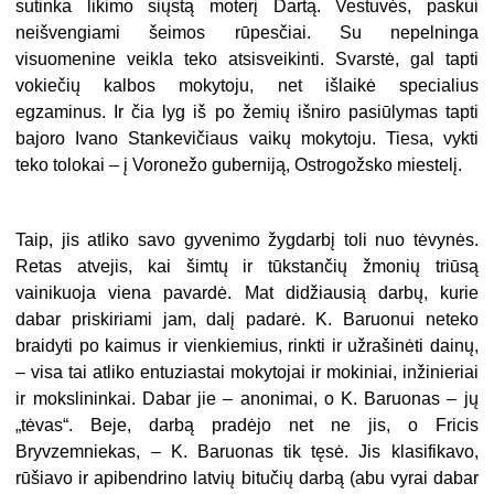
sutinka likimo siųstą moterį Dartą. Vestuvės, paskui
neišvengiami šeimos rūpesčiai. Su nepelninga
visuomenine veikla teko atsisveikinti. Svarstė, gal tapti
vokiečių kalbos mokytoju, net išlaikė specialius
egzaminus. Ir čia lyg iš po žemių išniro pasiūlymas tapti
bajoro Ivano Stankevičiaus vaikų mokytoju. Tiesa, vykti
teko tolokai – į Voronežo guberniją, Ostrogožsko miestelį.
Taip, jis atliko savo gyvenimo žygdarbį toli nuo tėvynės.
Retas atvejis, kai šimtų ir tūkstančių žmonių triūsą
vainikuoja viena pavardė. Mat didžiausią darbų, kurie
dabar priskiriami jam, dalį padarė. K. Baruonui neteko
braidyti po kaimus ir vienkiemius, rinkti ir užrašinėti dainų,
– visa tai atliko entuziastai mokytojai ir mokiniai, inžinieriai
ir mokslininkai. Dabar jie – anonimai, o K. Baruonas – jų
„tėvas“. Beje, darbą pradėjo net ne jis, o Fricis
Bryvzemniekas, – K. Baruonas tik tęsė. Jis klasifikavo,
rūšiavo ir apibendrino latvių bitučių darbą (abu vyrai dabar