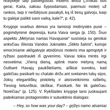
realybėje taip pasielgusias moteris teisia („Viskas bus
gerai, Kaila, sakiau šypsodamasi, paėmusi moterį už
rankos, taip ir neišdrįsusi pasakyti, ką iš tiesų galvoju, kaip
tu galėjai palikti savo vaiką, kale?“, p. 42).
Knygoje svarbus dėmuo yra tamsioji motinystės pusė –
pogimdyminė depresija, kuria Vaiva serga (p. 150). Šiuo
aspektu „Mėlynas namas Havajuose“ susisieja su gerokai
anksčiau išleista Vandos Juknaitės „Stiklo šalimi“, kurioje
emociniame akligatvyje atsidūrusi moteris ima apmąstyti ir
ryžtasi pasitraukti iš gyvenimo. Vaivai tokia mintis irgi
nesvetima: „Vieną dieną, aplink mano mėlyną namą
čiulbant Havajų paukšteliams, aiškiai suvokiu, kad
galėčiau pasikarti su chalato diržu ant svetainės lubų sijos.
Jokių elegantiškų pistoletų ir atsisveikinimo raštelių.
Tiesiog lietuviškai, ūkiškai. Pasikarti. Ne tik galėčiau.
Norėčiau“ (p. 125). V. Rykštaitės knygoje tarsi juokaujant
pateikiamas protagonistės ir sutuoktinio dialogas:
–
Hey, so how was your day? – grįžęs namo atsainiai