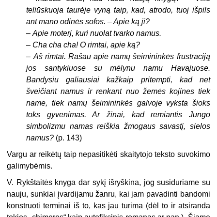
teliūskuoja taurėje vyną taip, kad, atrodo, tuoj išpils
ant mano odinės sofos. – Apie ką ji?
–
Apie moterį, kuri nuolat tvarko namus.
–
Cha cha cha! O rimtai, apie ką?
–
Aš rimtai. Rašau apie namų šeimininkės frustraciją
jos santykiuose su mėlynu namu Havajuose.
Bandysiu galiausiai kažkaip pritempti, kad net
šveičiant namus ir renkant nuo žemės kojines tiek
name, tiek namų šeimininkės galvoje vyksta šioks
toks gyvenimas. Ar žinai, kad remiantis Jungo
simbolizmu namas reiškia žmogaus savastį, sielos
namus?
(p. 143)
Vargu ar reikėtų taip nepasitikėti skaitytojo teksto suvokimo
galimybėmis.
V. Rykštaitės knyga dar sykį išryškina, jog susiduriame su
nauju, sunkiai įvardijamu žanru, kai jam pavadinti bandomi
konstruoti terminai iš to, kas jau turima (dėl to ir atsiranda