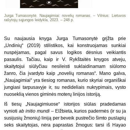
Jurga Tumasonytė. Naujagimiai: novelių romanas. – Vilnius: Lietuvos
rašytojų sąjungos leidykla, 2023. – 248 p.
Su naujausia knyga Jurga Tumasonytė grįžta prie
„Undinių“ (2019) stilistikos, kai konstruojamas sunkiai
nuspėjamas, pagal savus logikos dėsnius veikiantis
pasaulis. Tačiau, kaip ir V. Rykštaitės knygos atveju,
skaitytojui siūlyčiau nesileisti suklaidinamam siūlomo
žanro, čia įvardyto kaip „novelių romanas“. Mano galva,
„Naujagimiai“ yra tiesiog romanas, kurio skyriai organiškai
jungiasi tarpusavyje ir, su nedideliais nukrypimais, vysto
nuoseklią vienos giminės moterų linijos istoriją.
Iš tiesų „Naujagimiuose“ istorijos siūlas pradedamas
vynioti
ab initio mundi
– Elžbieta, kurios padermės (ir su ja
susijusių žmonių) liniją per beveik pustrečio šimto puslapių
seks skaitytojas, nėra paprastas žmogus: tarsi iš Hayao