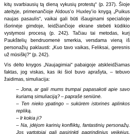
kitų svarbiausių tą dieną vykusių protestų“ (p. 237). Šioje
ateityje, primenančioje Aldous’o Huxley’io knygą „Puikus
naujas pasaulis“, vaikai gali būti išauginami specialioje
išorinėje gimdoje, leidžiančioje ekrane stebėti kūdikio
vystymosi procesą (p. 242). Tačiau tai metodas, kurį
Paukštelių bendruomenė smerkia, versdama vieną iš
personažių paklausti: „Kuo tavo vaikas, Feliksai, geresnis
už mūsiškį?“ (p. 242).
Vis dėlto knygos „Naujagimiai“ pabaigoje atskleidžiamas
faktas, jog viskas, kas iki šiol buvo aprašyta, – tebuvo
žaidimas, simuliacija:
–
Jona, ar gali mums trumpai papasakoti apie savo
kuriamą simuliaciją? – paprašė seniūnė.
–
Ten nieko ypatingo – sukūrėm istorinės aplinkos
repliką.
–
Ir kokia ji?
–
Na, įdėjom karinių konfliktų, fantastinių personažų.
Jos vartotojai gali pasirinkti pagrindinius veikėjus,