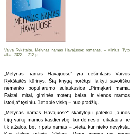
Vaiva Rykštaitė. Mėlynas namas Havajuose: romanas. – Vilnius: Tyto
alba, 2022. – 212 p.
„
Mėlynas namas Havajuose“ yra dešimtasis Vaivos
Rykštaitės kūrinys. Šią knygą norėtųsi laikyti savotišku
nemenko populiarumo sulaukusios „Pirmąkart mama.
Faktai, mitai, giminės moterų balsai ir vienos mamos
istorija“ tęsiniu. Bet apie viską – nuo pradžių.
„
Mėlynas namas Havajuose“ skaitytojui pateikia jaunos
trijų vaikų mamos kasdienybę, kur dėmesio reikalauja ne
tik atžalos, bet ir pats namas – „vieta, kur nieko nevyksta.