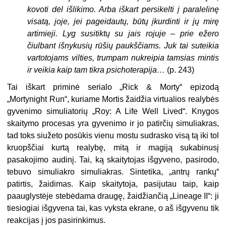
kovoti dėl išlikimo. Arba iškart persikelti į paralelinę
visatą, joje, jei pageidautų, būtų įkurdinti ir jų mirę
artimieji. Lyg susitiktų su jais rojuje – prie ežero
čiulbant išnykusių rūšių paukščiams. Juk tai suteikia
vartotojams vilties, trumpam nukreipia tamsias mintis
ir veikia kaip tam tikra psichoterapija…
(p. 243)
Tai iškart priminė serialo „Rick & Morty“ epizodą
„Mortynight Run“, kuriame Mortis žaidžia virtualios realybės
gyvenimo simuliatorių „Roy: A Life Well Lived“. Knygos
skaitymo procesas yra gyvenimo ir jo patirčių simuliakras,
tad toks siužeto posūkis vienu mostu sudrasko visą tą iki tol
kruopščiai kurtą realybę, mitą ir magiją sukabinusį
pasakojimo audinį. Tai, ką skaitytojas išgyveno, pasirodo,
tebuvo simuliakro simuliakras. Sintetika, „antrų rankų“
patirtis, žaidimas. Kaip skaitytoja, pasijutau taip, kaip
paauglystėje stebėdama draugę, žaidžiančią „Lineage II“: ji
tiesiogiai išgyvena tai, kas vyksta ekrane, o aš išgyvenu tik
reakcijas į jos pasirinkimus.