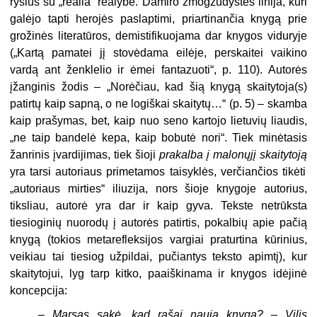
ryšius su „realia“ realybe. Damiro žmogžudystės linija, kuri
galėjo tapti herojės paslaptimi, priartinančia knygą prie
grožinės literatūros, demistifikuojama dar knygos viduryje
(„Kartą pamatei jį stovėdama eilėje, perskaitei vaikino
vardą ant ženklelio ir ėmei fantazuoti“, p. 110). Autorės
įžanginis žodis – „Norėčiau, kad šią knygą skaitytoja(s)
patirtų kaip sapną, o ne logiškai skaitytų…“ (p. 5) – skamba
kaip prašymas, bet, kaip nuo seno kartojo lietuvių liaudis,
„ne taip bandelė kepa, kaip bobutė nori“. Tiek minėtasis
žanrinis įvardijimas, tiek šioji
prakalba į malonųjį skaitytoją
yra tarsi autoriaus primetamos taisyklės, verčiančios tikėti
„autoriaus mirties“ iliuzija, nors šioje knygoje autorius,
tiksliau, autorė yra dar ir kaip gyva. Tekste netrūksta
tiesioginių nuorodų į autorės patirtis, pokalbių apie pačią
knygą (tokios metarefleksijos vargiai praturtina kūrinius,
veikiau tai tiesiog užpildai, pučiantys teksto apimtį), kur
skaitytojui, lyg tarp kitko, paaiškinama ir knygos idėjinė
koncepcija:
–
Marsas sakė, kad rašai naują knygą? – Vilis