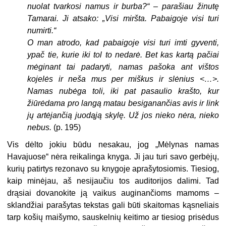
nuolat tvarkosi namus ir burba?“ – parašiau žinutę
Tamarai. Ji atsako: „Visi miršta. Pabaigoje visi turi
numirti.“
O man atrodo, kad pabaigoje visi turi imti gyventi,
ypač tie, kurie iki tol to nedarė. Bet kas kartą pačiai
mėginant tai padaryti, namas pašoka ant vištos
kojelės ir neša mus per miškus ir slėnius <…>.
Namas nubėga toli, iki pat pasaulio krašto, kur
žiūrėdama pro langą matau besiganančias avis ir link
jų artėjančią juodąją skylę. Už jos nieko nėra, nieko
nebus.
(p. 195)
Vis dėlto jokiu būdu nesakau, jog „Mėlynas namas
Havajuose“ nėra reikalinga knyga. Ji jau turi savo gerbėjų,
kurių patirtys rezonavo su knygoje aprašytosiomis. Tiesiog,
kaip minėjau, aš nesijaučiu tos auditorijos dalimi. Tad
drąsiai dovanokite ją vaikus auginančioms mamoms –
sklandžiai parašytas tekstas gali būti skaitomas kąsneliais
tarp košių maišymo, sauskelnių keitimo ar tiesiog prisėdus