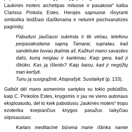
Laukinės moters archetipas mituose ir pasakose“ kalba
Clarissa Pinkola Estes. Herojės sapnuose išnyranti
simbolika leidžiasi išaiškinama ir neturint psichoanalizės
pagrindų:
Pabudusi jaučiausi sukrėsta ir tik vėliau, telefonu
perpasakodama sapną Tamarai, supratau, kad
sandėliuke buvau įkalinta aš. Kažkuri mano savasties
dalis, kurią neigiau ir kankinau. Kaip gera, kad ji
ištrūko. Kas ją išleido? Kaip baisu, kad ji negrįžtų
man keršyti.
Turiu ją susigrąžinti. Atsiprašyti. Susitaikyti
(p. 133).
Galbūt dėl mano asmeninio santykio su tokio pobūdžio,
kaip C. Pinkolos Estes, knygomis ir jau ne vieno autoriaus
eksploatuotu, dėl to kiek pabodusiu „laukinės moters“ tropu
ezoterika kvepiančius knygos pasažus laikyčiau
silpniausiais:
Kartais meditacinė būsena mane ištinka namie