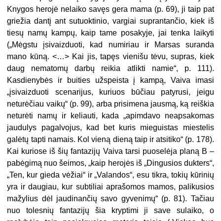
Knygos herojė nelaiko savęs gera mama (p. 69), ji taip pat
griežia dantį ant sutuoktinio, vargiai suprantančio, kiek iš
tiesų namų kampų, kaip tame posakyje, jai tenka laikyti
(„Mėgstu įsivaizduoti, kad numiriau ir Marsas suranda
mano kūną. <…> Kai jis, tapęs vienišu tėvu, supras, kiek
daug nematomų darbų reikia atlikti namie“, p. 111).
Kasdienybės ir buities užspeista į kampą, Vaiva imasi
„įsivaizduoti scenarijus, kuriuos būčiau patyrusi, jeigu
neturėčiau vaikų“ (p. 99), arba prisimena jausmą, ką reiškia
neturėti namų ir keliauti, kada „apimdavo neapsakomas
jaudulys pagalvojus, kad bet kuris mieguistas miestelis
galėtų tapti namais. Kol vieną dieną taip ir atsitiko“ (p. 178).
Kai kuriose iš šių fantazijų Vaiva tarsi puoselėja planą B –
pabėgimą nuo šeimos, „kaip herojės iš „Dingusios dukters“,
„Ten, kur gieda vėžiai“ ir „Valandos“, esu tikra, tokių kūrinių
yra ir daugiau, kur subtiliai aprašomos mamos, palikusios
mažylius dėl jaudinančių savo gyvenimų“ (p. 81). Tačiau
nuo tolesnių fantazijų šia kryptimi ji save sulaiko, o