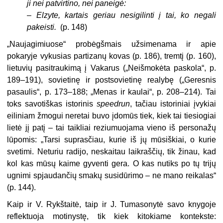
ji nei patvirtino, nei paneigė:
–
Elzyte, kartais geriau nesigilinti į tai, ko negali
pakeisti.
(p. 148)
„
Naujagimiuose“ probėgšmais užsimenama ir apie
pokaryje vykusias partizanų kovas (p. 186), tremtį (p. 160),
lietuvių pasitraukimą į Vakarus („Neišmokėta paskola“, p.
189–191), sovietinę ir postsovietinę realybę („Geresnis
pasaulis“, p. 173–188; „Menas ir kaulai“, p. 208–214). Tai
toks savotiškas istorinis
speedrun
, tačiau istoriniai įvykiai
eiliniam žmogui neretai buvo įdomūs tiek, kiek tai tiesiogiai
lietė jį patį – tai taikliai reziumuojama vieno iš personažų
lūpomis: „Tarsi suprasčiau, kurie iš jų mūsiškiai, o kurie
svetimi. Neturiu radijo, neskaitau laikraščių, tik žinau, kad
kol kas mūsų kaime gyventi gera. O kas nutiks po tų trijų
ugnimi spjaudančių smakų susidūrimo – ne mano reikalas“
(p. 144).
Kaip ir V. Rykštaitė, taip ir J. Tumasonytė savo knygoje
reflektuoja motinystę, tik kiek kitokiame kontekste: