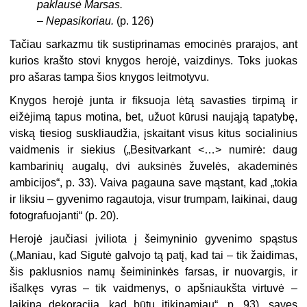
paklausė Marsas.
–
Nepasikoriau.
(p. 126)
Tačiau sarkazmu tik sustiprinamas emocinės prarajos, ant
kurios krašto stovi knygos herojė, vaizdinys. Toks juokas
pro ašaras tampa šios knygos leitmotyvu.
Knygos herojė junta ir fiksuoja lėtą savasties tirpimą ir
eižėjimą tapus motina, bet, užuot kūrusi naująją tapatybę,
viską tiesiog suskliaudžia, įskaitant visus kitus socialinius
vaidmenis ir siekius („Besitvarkant <…> numirė: daug
kambarinių augalų, dvi auksinės žuvelės, akademinės
ambicijos“, p. 33). Vaiva pagauna save mąstant, kad „tokia
ir liksiu – gyvenimo ragautoja, visur trumpam, laikinai, daug
fotografuojanti“ (p. 20).
Herojė jaučiasi įviliota į šeimyninio gyvenimo spąstus
(„Maniau, kad Sigutė galvojo tą patį, kad tai – tik žaidimas,
šis paklusnios namų šeimininkės farsas, ir nuovargis, ir
išalkęs vyras – tik vaidmenys, o apšniaukšta virtuvė –
laikina dekoracija, kad būtų įtikinamiau“, p. 93), savęs