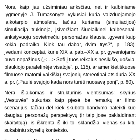
Nors, kaip jau užsiminiau anksčiau, net ir kalbiniame
lygmenyje J. Tumasonytė vykusiai kuria vaizduojamojo
laikotarpio atmosferą, tačiau kuriama (simuliacijos)
simuliacija trūkinėja, įsiveržiant šiuolaikinei kalbėsenai:
ankstyvuoju sovietmečiu personažas klausia „gyveni kaip
kokia padraika. Kiek tau dabar, dvim trys?“, p. 183);
įvedami konceptai, kurie XIX a. pab.–XX a. pr. gyventojams
buvo nepažinūs („<…> Sofi į tuos reikalus nesikišo, uošviai
plaukiojo paralelinėje visatoje“, p. 115), ar amerikietiškuose
filmuose matomi vaikiškų svajonių stereotipai atsiduria XX
a. pr. („Paulė svajojo kada nors turėti nuosavą ponį“, p. 80).
Nėra išlaikomas ir struktūrinis vientisumas: skyrius
„Vestuvės“ sukurtas kaip pjesė be remarkų ar filmo
scenarijus, tačiau dėl kiek skuboto bandymo pateikti kuo
daugiau personažų perspektyvų (ir taip jose paklaidinant
skaitytoją) jis iškrenta iš iki tol sklandžiai vienas su kitu
sukabintų skyrelių konteksto.