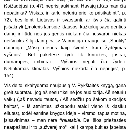
išsižadėjusi (p. 47), neprisijaukinanti Havajų („Kas man čia
nepatinka? Viskas, ir kartu neturiu prie ko prisikabinti“, p.
72), besiilginti Lietuvos ir svarstanti, ar išvis čia galinti
įsišaknyti („moteris tamsoje klausosi kažkokių savo genties
dainų ir liūdi, nes jos gentis niekam čia nesvarbi, niekas
neišmoks šitų dainų. <…> Vairuotoja drauge su „Spotify“
dainuoja „Mūsų dienos kaip šventė, kaip žydėjimas
vyšnios“. Bet pakelėse žydi tik kinrožės, jostrai,
durnaropės, imbierai… Vyšnios negali čia žydėti.
Netinkamas klimatas. Vyšnios niekada čia neprigis“, p.
154).
Vis dėlto, skaitydama naujausią V. Rykštaitės knygą, gana
greit supratau, jog aš nesu tikslinė jos auditorija. Aš neturiu
vaikų („aš nevedu tautos, / Aš sėdžiu po šakom akacijos
baltos“, – iš atminties užkaborių ataidi vieno iš klasikų
eilutės), todėl esminė knygos idėja – virsmo, tapus motina,
įsisavinimas – man nėra
#relatable
. Dėl šios priežasties
neatpažįstu ir to „sužvėrėjimo“, kai į kampą buities įspeista