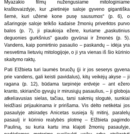
Myazakio filmų nužengusiame mitologiniame
kraštovaizdyje, kur „pietinėje saloje gyveno gigantiška
šernė, kuri užėmė kone pusę sausumos“ (p. 6), o
ašaringoje saloje telkšo kadaise žmonių priverktos purvo
balos (p. 7), ji plaukioja ežere, kuriame „paskutinius
deguonies gurkšnius“ gaudo gyvūnai ir žmonės (p. 5).
Vandens, kaip pomirtinio pasaulio – paskandų – idėja yra
nesvetima lietuvių mitologijoje, o ji yra vienas iš šio kūrinio
skaitymo raktų.
Pati Elžbieta turi laumės bruožų (ji ir jos seserys gyvena
prie vandens, gali keisti pavidalus), kitų veikėjų akyse – ji
ragana (p. 12), būdama tarpinėje erdvėje – ant ežero
kranto, skiriančio gyvųjų ir mirusiųjų pasaulius, – ji globoja
atkeliavusias sielas, tačiau, tarsi sakmių slogutė, sunkiai
leidžiasi prijaukinama ir pririšama. Vis dėlto netikėtai jos
pasaulyje atsiradęs Anicetas susieja šį mitinį, paralelų
pasaulį ir kūrinio realybės plotmę – Elžbieta pagimdo
Pauliną, su kuria kartu ima klajoti žmonių pasaulyje,