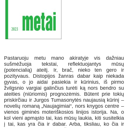
Pastaruoju metu mano akiratyje vis dažniau
sušmėžuoja tekstai, reflektuojantys mūsų
(potencialią) ateitį. Ir, brač, nieko ten gero ir
pozityvaus. Distopijos žanras dabar kaip niekada
gyvas, o jo aidai pasiekia ir kūrinius, iš pirmo
žvilgsnio vargiai galinčius turėti ką nors bendro su
ateities (niūriomis) prognozėmis. Būtent prie tokių
priskirčiau ir Jurgos Tumasonytės naujausią kūrinį –
novelių romaną „Naujagimiai“, nors knygos centre –
vienos giminės moteriškosios linijos istorija. Na, o
kol vieni apmąsto tai, kas mūsų laukia, kiti susitelkia
į tai, kas yra čia ir dabar. Arba, tiksliau, ko čia ir