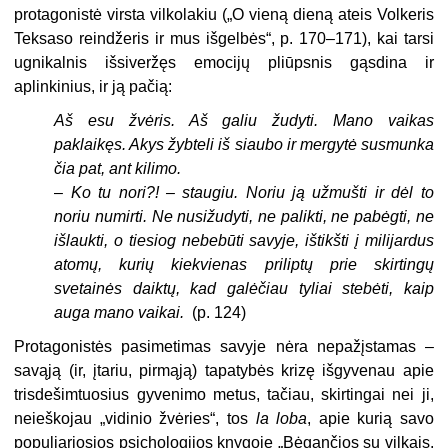
protagonistė virsta vilkolakiu („O vieną dieną ateis Volkeris
Teksaso reindžeris ir mus išgelbės“, p. 170–171), kai tarsi
ugnikalnis išsiveržęs emocijų pliūpsnis gąsdina ir
aplinkinius, ir ją pačią:
Aš esu žvėris. Aš galiu žudyti. Mano vaikas
paklaikęs. Akys žybteli iš siaubo ir mergytė susmunka
čia pat, ant kilimo.
–
Ko tu nori?! – staugiu. Noriu ją užmušti ir dėl to
noriu numirti. Ne nusižudyti, ne palikti, ne pabėgti, ne
išlaukti, o tiesiog nebebūti savyje, ištikšti į milijardus
atomų, kurių kiekvienas priliptų prie skirtingų
svetainės daiktų, kad galėčiau tyliai stebėti, kaip
auga mano vaikai.
(p. 124)
Protagonistės pasimetimas savyje nėra nepažįstamas –
savąją (ir, įtariu, pirmąją) tapatybės krizę išgyvenau apie
trisdešimtuosius gyvenimo metus, tačiau, skirtingai nei ji,
neieškojau „vidinio žvėries“, tos
la loba
, apie kurią savo
populiariosios psichologijos knygoje „Bėgančios su vilkais.