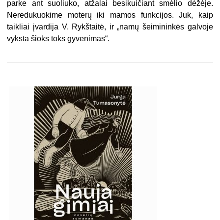
parke ant suoliuko, atžalai besikuičiant smėlio dėžėje.
Neredukuokime moterų iki mamos funkcijos. Juk, kaip
taikliai įvardija V. Rykštaitė, ir „namų šeimininkės galvoje
vyksta šioks toks gyvenimas“.