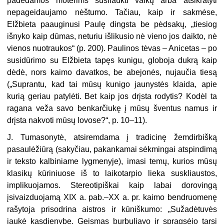
padėdamos moterims susilaukti vaikų arba atsikratyti
nepageidaujamo nėštumo. Tačiau, kaip ir sakmėse,
Elžbieta paauginusi Paulę dingsta be pėdsakų, „tiesiog
išnyko kaip dūmas, neturiu išlikusio nė vieno jos daikto, nė
vienos nuotraukos“ (p. 200). Paulinos tėvas – Anicetas – po
susidūrimo su Elžbieta tapęs kunigu, globoja dukrą kaip
dėdė, nors kaimo davatkos, be abejonės, nujaučia tiesą
(„Suprantu, kad tai mūsų kunigo jaunystės klaida, apie
kurią geriau patylėti. Bet kaip jos drįsta rodytis? Kodėl ta
ragana veža savo benkarčiukę į mūsų šventus namus ir
drįsta nakvoti mūsų lovose?“, p. 10–11).
J. Tumasonytė, atsiremdama į tradicinę žemdirbišką
pasaulėžiūrą (sakyčiau, pakankamai sėkmingai atspindimą
ir teksto kalbiniame lygmenyje), imasi temų, kurios mūsų
klasikų kūriniuose iš to laikotarpio lieka suskliaustos,
implikuojamos. Stereotipiškai kaip labai dorovingą
įsivaizduojamą XIX a. pab.–XX a. pr. kaimo bendruomenę
rašytoja prisodrina aistros ir kūniškumo: „Sužadėtuvės
jaukė kasdienybę. Geismas burbuliavo ir spragsėjo tarsi