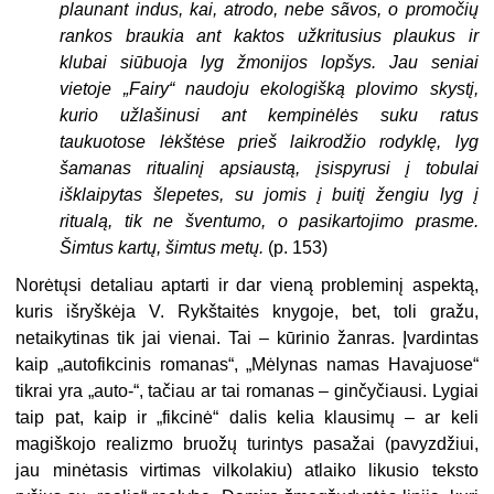
plaunant indus, kai, atrodo, nebe sãvos, o promočių
rankos braukia ant kaktos užkritusius plaukus ir
klubai siūbuoja lyg žmonijos lopšys. Jau seniai
vietoje „Fairy“ naudoju ekologišką plovimo skystį,
kurio užlašinusi ant kempinėlės suku ratus
taukuotose lėkštėse prieš laikrodžio rodyklę, lyg
šamanas ritualinį apsiaustą, įsispyrusi į tobulai
išklaipytas šlepetes, su jomis į buitį žengiu lyg į
ritualą, tik ne šventumo, o pasikartojimo prasme.
Šimtus kartų, šimtus metų.
(p. 153)
Norėtųsi detaliau aptarti ir dar vieną probleminį aspektą,
kuris išryškėja V. Rykštaitės knygoje, bet, toli gražu,
netaikytinas tik jai vienai. Tai – kūrinio žanras. Įvardintas
kaip „autofikcinis romanas“, „Mėlynas namas Havajuose“
tikrai yra „auto-“, tačiau ar tai romanas – ginčyčiausi. Lygiai
taip pat, kaip ir „fikcinė“ dalis kelia klausimų – ar keli
magiškojo realizmo bruožų turintys pasažai (pavyzdžiui,
jau minėtasis virtimas vilkolakiu) atlaiko likusio teksto