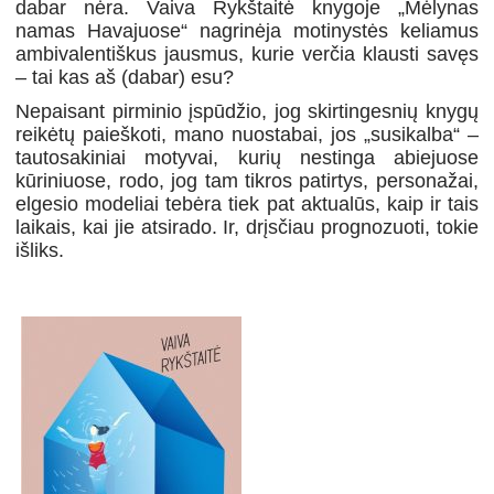
dabar nėra. Vaiva Rykštaitė knygoje „Mėlynas
namas Havajuose“ nagrinėja motinystės keliamus
ambivalentiškus jausmus, kurie verčia klausti savęs
– tai kas aš (dabar) esu?
Nepaisant pirminio įspūdžio, jog skirtingesnių knygų
reikėtų paieškoti, mano nuostabai, jos „susikalba“ –
tautosakiniai motyvai, kurių nestinga abiejuose
kūriniuose, rodo, jog tam tikros patirtys, personažai,
elgesio modeliai tebėra tiek pat aktualūs, kaip ir tais
laikais, kai jie atsirado. Ir, drįsčiau prognozuoti, tokie
išliks.