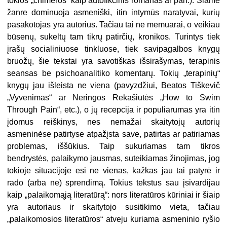
tokios „chimeros“ kaip autofikcinis romanas ar pan.). Šiame
žanre dominuoja asmeniški, itin intymūs naratyvai, kurių
pasakotojas yra autorius. Tačiau tai ne memuarai, o veikiau
būsenų, sukeltų tam tikrų patirčių, kronikos. Turintys tiek
įrašų socialiniuose tinkluose, tiek savipagalbos knygų
bruožų, šie tekstai yra savotiškas išsirašymas, terapinis
seansas be psichoanalitiko komentarų. Tokių „terapinių“
knygų jau išleista ne viena (pavyzdžiui, Beatos Tiškevič
„Vyvenimas“ ar Neringos Rekašiūtės „How to Swim
Through Pain“, etc.), o jų recepcija ir populiarumas yra itin
įdomus reiškinys, nes nemažai skaitytojų autorių
asmeninėse patirtyse atpažįsta save, patirtas ar patiriamas
problemas, iššūkius. Taip sukuriamas tam tikros
bendrystės, palaikymo jausmas, suteikiamas žinojimas, jog
tokioje situacijoje esi ne vienas, kažkas jau tai patyrė ir
rado (arba ne) sprendimą. Tokius tekstus sau įsivardijau
kaip „palaikomąją literatūrą“: nors literatūros kūriniai ir šiaip
yra autoriaus ir skaitytojo susitikimo vieta, tačiau
„palaikomosios literatūros“ atveju kuriama asmeninio ryšio