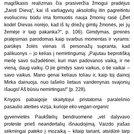
magiškasis realizmas čia prasiveržia žmogui pradėjus
„žaisti Dievą“, kai iš varliagyvių aksolotlių itin pagreitintu
evoliuciniu būdu ima formuotis nauja žmonių rasė („Bet
kodėl Dievas norėjo, kad iš tų driežų gimtų žmonės, jei jų
žemėje ir taip pakanka?“, p. 106). Gimdymas, giminės
pratęsimas parodomas kaip svarbus momentas ir vyrams:
parūkęs žolės vienas iš personažų supranta, kad
palikuonys – jo kelias į nemirtingumą: „Pajutau beprotišką
meilę savo sužadėtinei, kuri man padovanos vaiką, ir ne
vieną, daug vaikų. O jie gimdys savo vaikus, o tie vaikai –
savo vaikus. Mano genai keliaus toliau ir, kaip toj dainoj
Mirka dainuoja, nuo lašelio lietaus vandenynas svajonių
išaugs! Aš būsiu nemirtingas!“ (p. 228).
Knygos pabaigoje skaitytojui pristatoma paralelinio
pasaulio ateities vizija, kurioje
eko-vegan-organic
gyvenvietės Paukštelių bendruomenė „vėl dalyvavo
proteste prieš neandertalių išnaudojimą. Vaizdo įrašas
sėkmingai pateko į mozaiką – kitaip tariant, atsidūrė tarp