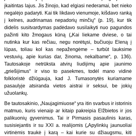
įkaitintas lajus. Jis žinojo, kad elgiasi nederamai, bet nieko
negalėjo padaryti. Kai tik likdavo vienumoje, kišdavo ranką
į kelnes, audrinamas nepadorių minčių“ (p. 19), kur tik
didelis susitvardymas padėdavo susilaikyti nuo pagundos
pažinti kito žmogaus kūną („Kai liekame dviese, o tai
nutinka kur kas rečiau, negu norėtųsi, bučiuoju Eleną į
lūpas, toliau kol kas nepažengėme – turbūt lauksime
vestuvių, apie kurias dar, žinoma, nekalbame“, p. 136).
Tautosakoje netrūksta atvirų liudijimų apie jaunimo
„griešijimus“ ir viso to pasekmes, todėl mano vidinė
folkloristė džiūgauja, kad J. Tumasonytės kuriamame
pasaulyje atsiranda vietos aistrai ir seksui, be jokių
užuolankų.
Be tautosakinio, „Naujagimiuose“ yra itin svarbus ir istorinis
matmuo, kuris vienaip ar kitaip pakreipia Elžbietos ir jos
palikuonių gyvenimus. Tai ir Pirmasis pasaulinis karas,
susisiejantis ir su XXI a. realijomis („Apylinkių jaunuoliai
virtinėmis traukė į karą – kai kurie su džiaugsmu, kiti