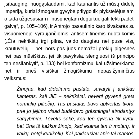
įsibauginę, nuogąstaudami, kad kaunantis už mūsų didelę
imperiją, kuriai žmogaus gyvybė prilygo tik plykstelėjusiam,
o tada užgesusiam ir nuspriegtam degtukui, gali tekti padėti
galvą“, p. 105–106), ir Antrojo pasaulinio karo išvakarės su
visuomenėje vyraujančiomis antisemitinėmis nuotaikomis
(„Čia nekrikštų irgi pilna, valdo daugiau nei pusę visų
krautuvėlių – bet, nors pas juos nemažai prekių pigesnės
nei pas mūsiškius, jei tik pavyksta, stengiuosi iš principo
ten nesilankyti“, p. 133) bei konformizmu, kai užsimerkiama
net ir prieš visiškai žmogiškumu nepasižyminčius
veiksmus:
Žinojau, kad dideliame pastate, suvaryti į ankštas
kameras, kali JIE – nekrikštai, neverti gyventi greta
normalių piliečių. Tas pastatas buvo aptvertas tvora,
prie jo įėjimo visad budėdavo grėsmingai atrodantys
sargybiniai. Tėvelis sakė, kad ten gyvena tik vyrai,
bet Ona iš kažkur žinojo, kad esama ten ir moterų, ir
vaikų, netgi kūdikėlių. Kai paklausiau apie tai mamos,