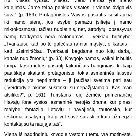
Kur viskas vyksta. Viskas. Mano namas yra mano
kalėjimas. Jame telpa penkios visatos ir vienas dvigalvis
šuva“ (p. 189). Protagonistės Vaivos pasaulis susitraukia
iki namo sienų, jos esybė pamažu įsilieja į namo
mikrokosmosą, tačiau nuolatinis, net, atrodytų, obsesyvus
namų tvarkymas nėra malonumas – veikiau būtinybė:
„Tvarkausi, kad po to galėčiau ramiai mąstyti, o kartais –
kad užsimirščiau. Tvarkausi bėgdama nuo kitų darbų,
kartais nuo žmonių“ (p. 33). Knygoje namas, vaikai ir buitis
tampa tarsi moters pasaulį laikančiais banginiais. Ir, kaip
paaiškėja skaitant, protagonistei tokia asmeninės laisvės
redukcija yra nepriimtina – ji jaučiasi svetima pati sau
(„Veidrodyje akimis susitinku su nepažįstamąja. Kas man
atsitiko?“, p. 161). Turistams rojų žemėje primenančių
Havajų fone vystosi asmeninė herojės drama, kur pinasi
realybė, fantazija, lietuvių ir havajiečių tautosaka, kur
ieškoma atsakymų, kaip vėl save surasti ir kaip užmegzti
kontaktą su ta naująja „aš“.
Viena iš pagrindinių knygoje vystomų temų yra motinystė.