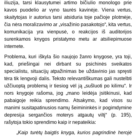
iliuzija, tarsi klausytumei artimo bičiulio monologo prie
kavos puodelio ar vyno taurės kavinėje. Viena vertus,
skaitytojas ir autorius tarsi atsiduria toje pačioje plotmėje,
čia nėra moralizavimo ar „visažinio pasakotojo“, kita vertus,
komunikacija yra vienpusė, o reakcijos iš auditorijos
surenkamos knygos pristatymo metu ar atsiliepimuose
internete.
Problema, kuri iškyla šio naujojo žanro knygose, yra toji,
kad, priešingai nei dirbant su psichinės sveikatos
specialistu, situacijų atpažinimas be uždavinio jas spręsti
tėra tik lengvoji dalis. Teksto relevantiškumas gali nustelbti
užčiuoptą problemą ir tiesiog vėl ją „sušluoti po kilimu“. Ir
nors knygoje rašoma, jog „mano leidėja įsitikinusi, kad
pabaigoje reikia sprendimo. Atsakymo, kad visos su
manimi susitapatinusios namų šeimininkės ir pogimdymine
depresija sergančios moterys atgautų viltį“ (p. 195),
rašytoja tokio sprendimo kaip ir nepateikia:
„
Kaip turėtų baigtis knyga, kurios pagrindinė herojė