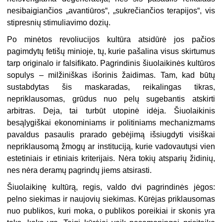
nesibaigiančios „avantiūros“, „sukrečiančios terapijos“, vis
stipresnių stimuliavimo dozių.
Po minėtos revoliucijos kultūra atsidūrė jos pačios
pagimdytų fetišų minioje, tų, kurie pašalina visus skirtumus
tarp originalo ir falsifikato. Pagrindinis šiuolaikinės kultūros
sopulys – milžiniškas išorinis žaidimas. Tam, kad būtų
sustabdytas šis maskaradas, reikalingas tikras,
nepriklausomas, grūdus nuo pelų sugebantis atskirti
arbitras. Deja, tai turbūt utopinė idėja. Šiuolaikinis
besąlygiškai ekonominiams ir politiniams mechanizmams
pavaldus pasaulis prarado gebėjimą išsiugdyti visiškai
nepriklausomą žmogų ar instituciją, kurie vadovautųsi vien
estetiniais ir etiniais kriterijais. Nėra tokių atsparių židinių,
nes nėra deramų pagrindų jiems atsirasti.
Šiuolaikinę kultūrą, regis, valdo dvi pagrindinės jėgos:
pelno siekimas ir naujovių siekimas. Kūrėjas priklausomas
nuo publikos, kuri moka, o publikos poreikiai ir skonis yra