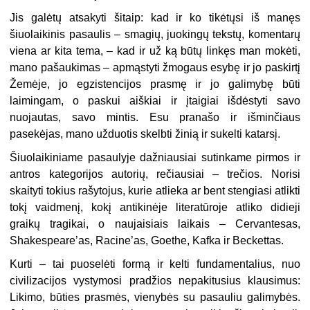
Jis galėtų atsakyti šitaip: kad ir ko tikėtųsi iš manęs
šiuolaikinis pasaulis – smagių, juokingų tekstų, komentarų
viena ar kita tema, – kad ir už ką būtų linkęs man mokėti,
mano pašaukimas – apmąstyti žmogaus esybę ir jo paskirtį
Žemėje, jo egzistencijos prasmę ir jo galimybę būti
laimingam, o paskui aiškiai ir įtaigiai išdėstyti savo
nuojautas, savo mintis. Esu pranašo ir išminčiaus
pasekėjas, mano užduotis skelbti žinią ir sukelti katarsį.
Šiuolaikiniame pasaulyje dažniausiai sutinkame pirmos ir
antros kategorijos autorių, rečiausiai – trečios. Norisi
skaityti tokius rašytojus, kurie atlieka ar bent stengiasi atlikti
tokį vaidmenį, kokį antikinėje literatūroje atliko didieji
graikų tragikai, o naujaisiais laikais – Cervantesas,
Shakespeare’as, Racine’as, Goethe, Kafka ir Beckettas.
Kurti – tai puoselėti formą ir kelti fundamentalius, nuo
civilizacijos vystymosi pradžios nepakitusius klausimus:
Likimo, būties prasmės, vienybės su pasauliu galimybės.