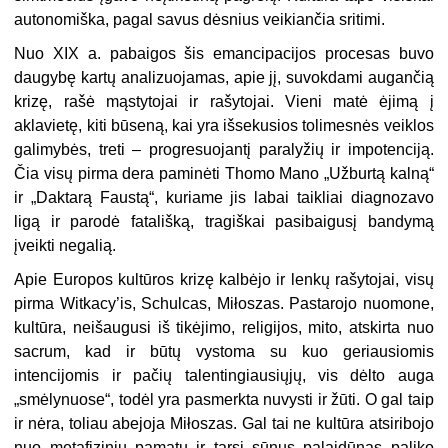
autonomiška, pagal savus dėsnius veikiančia sritimi.
Nuo XIX a. pabaigos šis emancipacijos procesas buvo
daugybę kartų analizuojamas, apie jį, suvokdami augančią
krizę, rašė mąstytojai ir rašytojai. Vieni matė ėjimą į
aklavietę, kiti būseną, kai yra išsekusios tolimesnės veiklos
galimybės, treti – progresuojantį paralyžių ir impotenciją.
Čia visų pirma dera paminėti Thomo Mano „Užburtą kalną“
ir „Daktarą Faustą“, kuriame jis labai taikliai diagnozavo
ligą ir parodė fatališką, tragiškai pasibaigusį bandymą
įveikti negalią.
Apie Europos kultūros krizę kalbėjo ir lenkų rašytojai, visų
pirma Witkacy’is, Schulcas, Miłoszas. Pastarojo nuomone,
kultūra, neišaugusi iš tikėjimo, religijos, mito, atskirta nuo
sacrum, kad ir būtų vystoma su kuo geriausiomis
intencijomis ir pačių talentingiausiųjų, vis dėlto auga
„smėlynuose“, todėl yra pasmerkta nuvysti ir žūti. O gal taip
ir nėra, toliau abejoja Miłoszas. Gal tai ne kultūra atsiribojo
nuo metafizinių pamatų ir tarsi sūnus palaidūnas paliko