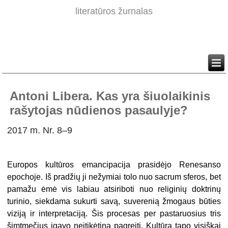
literatūros žurnalas
Antoni Libera. Kas yra šiuolaikinis
rašytojas nūdienos pasaulyje?
2017 m. Nr. 8–9
Europos kultūros emancipacija prasidėjo Renesanso
epochoje. Iš pradžių ji nežymiai tolo nuo sacrum sferos, bet
pamažu ėmė vis labiau atsiriboti nuo religinių doktrinų
turinio, siekdama sukurti savą, suverenią žmogaus būties
viziją ir interpretaciją. Šis procesas per pastaruosius tris
šimtmečius įgavo neįtikėtiną pagreitį. Kultūra tapo visiškai