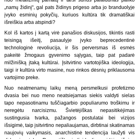
„namų židinį“, gal pats židinys prigeso arba jo branduolyje
įvyko esminių pokyčių, kuriuos kultūra tik dramatiškai
išreiškia arba atspindi?
Kol iš kartos į kartą virė panašios diskusijos, tikintis rasti
teisingą išeitį, pasaulyje įvyko beprecedentinė
technologinė revoliucija, ir šis perversmas iš esmės
pakeitė žmogaus gyvenimo sąlygas, taip pat padarė
milžinišką įtaką kultūrai. Įsitvirtino vartotojiška ideologija,
taigi ir kultūra virto masine, nuo rinkos dėsnių priklausoma
vartojimo preke.
Nuo neatmenamų laikų meną persmelkusi profetizmo
dvasia bei nuo meno neatsiejamas siekis valdyti sielas
tapo nepasotinamu tuščiagarbio populiarumo troškimu ir
neregėtu narcisizmu. Švietėjiškas nepasitikėjimas
sustingusia tvarka, pažangos postulatai bei vizijos
išsigimė, taip įsitvirtino nepaliaujamas, dirbtinai skatinamas
naujovių vaikymasis, anarchistinė tendencija laužyti vis