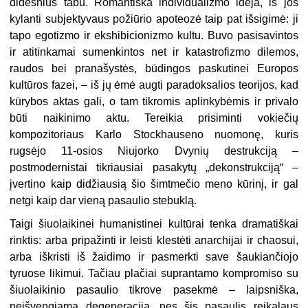
didesnius tabu. Romantiška individualizmo idėja, iš jos
kylanti subjektyvaus požiūrio apoteozė taip pat išsigimė: ji
tapo egotizmo ir ekshibicionizmo kultu. Buvo pasisavintos
ir atitinkamai sumenkintos net ir katastrofizmo dilemos,
raudos bei pranašystės, būdingos paskutinei Europos
kultūros fazei, – iš jų ėmė augti paradoksalios teorijos, kad
kūrybos aktas gali, o tam tikromis aplinkybėmis ir privalo
būti naikinimo aktu. Tereikia prisiminti vokiečių
kompozitoriaus Karlo Stockhauseno nuomonę, kuris
rugsėjo 11-osios Niujorko Dvynių destrukciją –
postmodernistai tikriausiai pasakytų „dekonstrukciją“ –
įvertino kaip didžiausią šio šimtmečio meno kūrinį, ir gal
netgi kaip dar vieną pasaulio stebuklą.
Taigi šiuolaikinei humanistinei kultūrai tenka dramatiškai
rinktis: arba pripažinti ir leisti klestėti anarchijai ir chaosui,
arba iškristi iš žaidimo ir pasmerkti save šaukiančiojo
tyruose likimui. Tačiau plačiai suprantamo kompromiso su
šiuolaikinio pasaulio tikrove pasekmė – laipsniška,
neišvengiama degeneracija, nes šis pasaulis reikalaus