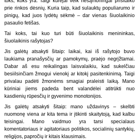
toks, koks yra. Taigi kūrėjai veik nesąmoningai prisitaiko
prie rinkos dėsnių. Kuria taip, kad sulauktų populiarumo ir
pinigų, kad juos lydėtų sėkmė – dar vienas šiuolaikinio
pasaulio fetišas.
Tai koks, tai kuo turi būti šiuolaikinis menininkas,
šiuolaikinis rašytojas?
Jis galėtų atsakyti šitaip: laikai, kai iš rašytojo buvo
laukiama pranašysčių ar pamokymų, praėjo negrįžtamai.
Dabar aš esu reikalingas laisvalaikiu, kad sukelčiau
besiilsinčiam žmogui vienokį ar kitokį pasitenkinimą. Taigi
privalau padėti žmonėms smagiai praleisti laiką. Mano
kūriniai jiems padeda bent valandėlei atitrūkti nuo
kasdienių rūpesčių ir gyvenimo monotonijos.
Jis galėtų atsakyti šitaip: mano uždavinys – skelbti
nuomonę viena ar kita tema ir įtikinti skaitytoją, kad kalbu
teisingai. Mano vaidmuo yra tarsi specialaus
komentatoriaus ir agitatoriaus politikos, socialinių santykių,
religijos, papročių ir kitais klausimais.