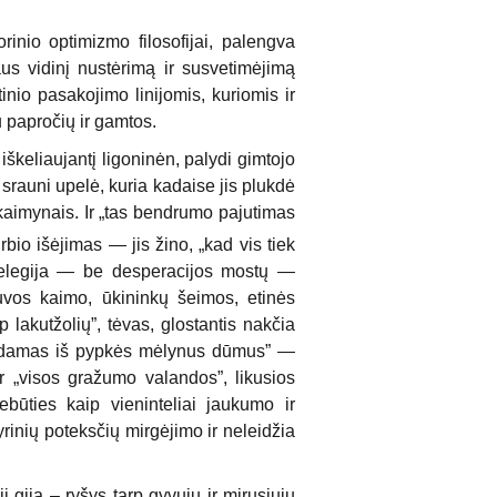
rinio optimizmo filosofijai, palengva
us vidinį nustėrimą ir susvetimėjimą
inio pasakojimo linijomis, kuriomis ir
 papročių ir gamtos.
iškeliaujantį ligoninėn, palydi gimtojo
srauni upelė, kuria kadaise jis plukdė
kaimynais. Ir „tas bendrumo pajutimas
rbio išėjimas — jis žino, „kad vis tiek
mo elegija — be desperacijos mostų —
uvos kaimo, ūkininkų šeimos, etinės
 lakutžolių”, tėvas, glostantis nakčia
leisdamas iš pypkės mėlynus dūmus” —
r „visos gražumo valandos”, likusios
ebūties kaip vieninteliai jaukumo ir
yrinių poteksčių mirgėjimo ir neleidžia
ija – ryšys tarp gyvųjų ir mirusiųjų