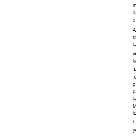
m
d
e
A
t
k
v
k
J
„
p
p
k
M
k
/
į