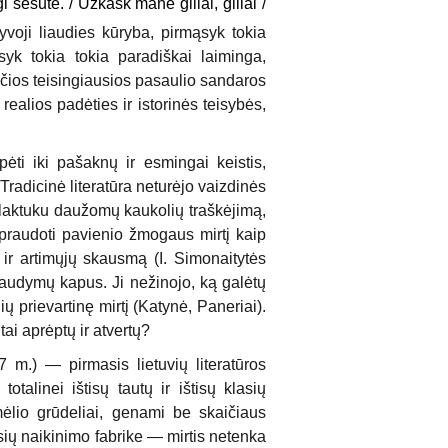
i sesute. / Užkask mane giliai, giliai /
yvoji liaudies kūryba, pirmąsyk tokia
ąsyk tokia tokia paradiškai laiminga,
 pačios teisingiausios pasaulio sandaros
realios padėties ir istorinės teisybės,
rpėti iki pašaknų ir esmingai keistis,
Tradicinė literatūra neturėjo vaizdinės
laktuku daužomų kaukolių traškėjimą,
apraudoti pavienio žmogaus mirtį kaip
ir artimųjų skausmą (I. Simonaitytės
ušaudymų kapus. Ji nežinojo, ką galėtų
 prievartinę mirtį (Katynė, Paneriai).
ai aprėptų ir atvertų?
 m.) — pirmasis lietuvių literatūros
talinei ištisų tautų ir ištisų klasių
smėlio grūdeliai, genami be skaičiaus
sių naikinimo fabrike — mirtis netenka