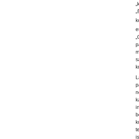
„
„
k
e
„
p
m
s
k
L
p
n
k
i
b
k
t
i