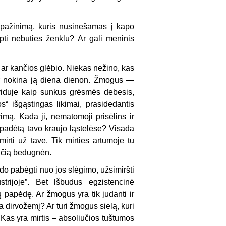
s pažinimą, kuris nusinešamas į kapo
ti nebūties ženklu? Ar gali meninis
s ar kančios glėbio. Niekas nežino, kas
 ir nokina ją diena dienon. Žmogus —
 viduje kaip sunkus grėsmės debesis,
“ išgąstingas likimai, prasidedantis
mą. Kada ji, nematomoji prisėlins ir
i padėtą tavo kraujo ląstelėse? Visada
mirti už tave. Tik mirties artumoje tu
nčią bedugnėn.
ndo pabėgti nuo jos slėgimo, užsimiršti
trijoje”. Bet lšbudus egzistencinė
 papėdę. Ar žmogus yra tik judanti ir
ia dirvožemį? Ar turi žmogus sielą, kuri
 Kas yra mirtis – absoliučios tuštumos