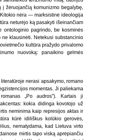
gų į žėruojančią komunizmo begalybę,
. Kitokio nėra — marksistinė ideologija
atūra neturėjo ką pasakyti išeinančiam
e ontologinio pagrindo, be kosminės
o ne klausinėti. Netekusi substancinio
 Sovietmečio kultūra pražydo privalomo
gtinumo nuovoką: panaikino gelmės
o literatūroje nerasi apsakymo, romano
egzistencijos momentas. Ji paliekama
 romanas „Po audros”). Kartais ji
akcentas: kokia didinga kovotojo už
rtis neminima kaip represijos aktas ir
ratūra kūrė idiliškus kolūkio gerovės,
ėlius, nematydama, kad Lietuva virto
ų dainose mirtis tapo viską aprėpiančiu