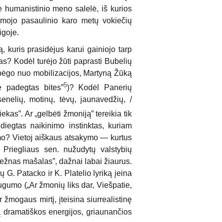
nė humanistinio meno salelė, iš kurios
irmojo pasaulinio karo metų vokiečių
igoje.
, kuris prasidėjus karui gainiojo tarp
s? Kodėl turėjo žūti paprasti Bubelių
 bėgo nuo mobilizacijos, Martyną Žūką
5
ė padegtas bites”
)? Kodėl Panerių
enelių, motinų, tėvų, jaunavedžių, /
ekas”. Ar „gelbėti žmoniją” tereikia tik
diegtas naikinimo instinktas, kuriam
ndimo? Vietoj aiškaus atsakymo — kurtus
s Priegliaus sen. nužudytų valstybių
ežnas mašalas”, dažnai labai žiaurus.
ų G. Patacko ir K. Platelio lyriką įeina
augumo („Ar žmonių liks dar, Viešpatie,
r žmogaus mirtį, įteisina siurrealistinę
iną dramatiškos energijos, griaunančios