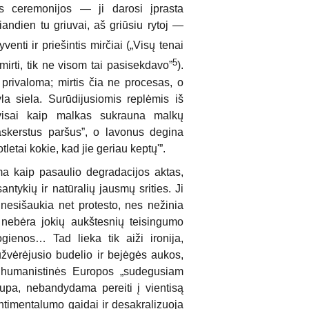
os ceremonijos — ji darosi įprasta
iandien tu griuvai, aš griūsiu rytoj —
enti ir priešintis mirčiai („Visų tenai
5
irti, tik ne visom tai pasisekdavo”
).
 privaloma; mirtis čia ne procesas, o
la siela. Surūdijusiomis replėmis iš
s visai kaip malkas sukrauna malkų
skerstus paršus”, o lavonus degina
letai kokie, kad jie geriau keptų'”.
a kaip pasaulio degradacijos aktas,
ntykių ir natūralių jausmų srities. Ji
nesišaukia net protesto, nes nežinia
e nebėra jokių aukštesnių teisingumo
gienos… Tad lieka tik aiži ironija,
užvėrėjusio budelio ir bejėgės aukos,
uso humanistinės Europos „sudegusiam
 trupa, nebandydama pereiti į vientisą
sentimentalumo gaidai ir desakralizuoja