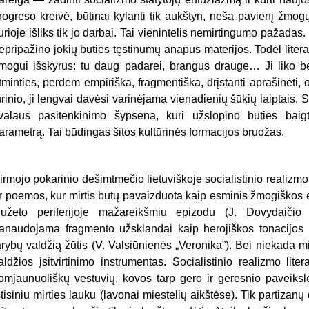
rogreso kreivė, būtinai kylanti tik aukštyn, neša pavienį žmo
urioje išliks tik jo darbai. Tai vienintelis nemirtingumo pažadas
epripažino jokių būties tęstinumų anapus materijos. Todėl liter
mogui išskyrus: tu daug padarei, brangus drauge… Ji liko b
tminties, perdėm empiriška, fragmentiška, drįstanti aprašinėti, 
urinio, ji lengvai davėsi varinėjama vienadienių šūkių laiptais.
valaus pasitenkinimo šypsena, kuri užslopino būties bai
arametrą. Tai būdingas šitos kultūrinės formacijos bruožas.
irmojo pokarinio dešimtmečio lietuviškoje socialistinio realizm
r poemos, kur mirtis būtų pavaizduota kaip esminis žmogiškos 
iužeto periferijoje mažareikšmiu epizodu (J. Dovydaičio
anaudojama fragmento užsklandai kaip herojiškos tonacijos 
arybų valdžią žūtis (V. Valsiūnienės „Veronika”). Bei niekada mi
aldžios įsitvirtinimo instrumentas. Socialistinio realizmo lite
omjaunuoliškų vestuvių, kovos tarp gero ir geresnio paveiksl
štisiniu mirties lauku (lavonai miestelių aikštėse). Tik partizan