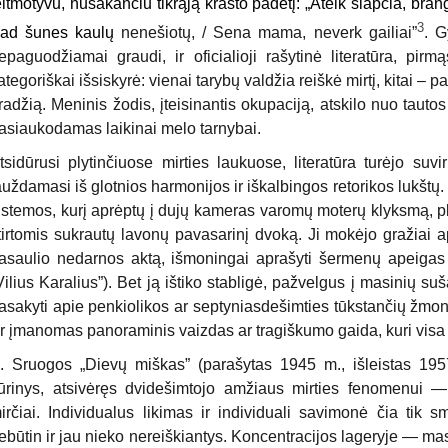
eitmotyvu, nusakančiu tikrąją krašto padėtį: „Ateik slapčia, brang
3
ad šunes kaulų
nenešiotų, / Sena mama, neverk gailiai”
. G
epaguodžiamai graudi, ir oficialioji rašytinė literatūra, pirm
ategoriškai išsiskyrė: vienai tarybų valdžia reiškė mirtį, kitai –
radžią. Meninis žodis, įteisinantis okupaciją, atskilo nuo tautos 
asiaukodamas laikinai melo tarnybai.
tsidūrusi plytinčiuose mirties laukuose, literatūra turėjo suvi
auždamasi iš glotnios harmonijos ir iškalbingos retorikos lukštų. 
istemos, kurį aprėptų į dujų kameras varomų moterų klyksmą, p
tirtomis sukrautų lavonų pavasarinį dvoką. Ji mokėjo gražiai 
asaulio nedarnos aktą, išmoningai aprašyti šermenų apeigas 
Vilius Karalius”). Bet ją ištiko stabligė, pažvelgus į masinių s
asakyti apie penkiolikos ar septyniasdešimties tūkstančių žmonių
r įmanomas panoraminis vaizdas ar tragiškumo gaida, kuri visa t
. Sruogos „Dievų miškas” (parašytas 1945 m., išleistas 1957
ūrinys, atsivėręs dvidešimtojo amžiaus mirties fenomenui — to
irčiai. Individualus likimas ir individuali savimonė čia tik 
ebūtin ir jau nieko nereiškiantys. Koncentracijos lageryje — ma