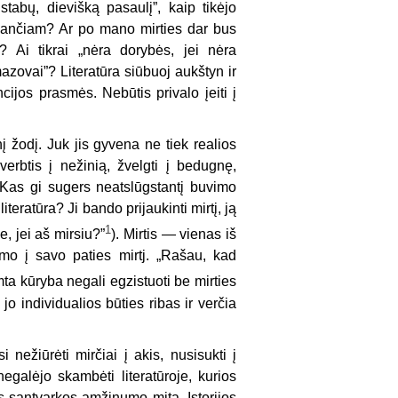
įstabų, dievišką pasaulį”, kaip tikėjo
inančiam? Ar po mano mirties dar bus
 Ai tikrai „nėra dorybės, jei nėra
zovai”? Literatūra siūbuoj aukštyn ir
jos prasmės. Nebūtis privalo įeiti į
į žodį. Juk jis gyvena ne tiek realios
verbtis į nežinią, žvelgti į bedugnę,
i. Kas gi sugers neatslūgstantį buvimo
eratūra? Ji bando prijaukinti mirtį, ją
1
, jei aš mirsiu?”
). Mirtis — vienas iš
jimo į savo paties mirtj. „Rašau, kad
ta kūryba negali egzistuoti be mirties
o individualios būties ribas ir verčia
 nežiūrėti mirčiai į akis, nusisukti į
galėjo skambėti literatūroje, kurios
os santvarkos amžinumo mitą. Istorijos