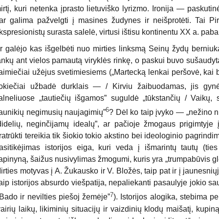
irtį, kuri netenka įprasto lietuviško lyrizmo. Ironija — paskuti
ar galima pažvelgti į masines žudynes ir neišprotėti. Tai P
kspresionistų surasta salelė, virtusi ištisu kontinentu XX a. paba
r galėjo kas išgelbėti nuo mirties linksmą Seinų žydų berniuką
ankų an
t
vielos pamautą viryklės rinkę, o
paskui buvo sušaudyta
aimiečiai užėjus svetimiesiems („Martecką lenkai peršovė, kai
okiečiai užbadė durklais — / Kirviu žaibuodamas, jis gyn
alneliuose „tautiečių išgamos” suguldė „tūkstančių / Vaikų, s
6
aunikių negimusių naujagimių”
? Dėl ko taip įvyko — „nežino ni
didelių, neginčijamų idealų”, ar pačioje žmogaus prigimtyje į
ratrūkti tereikia tik šiokio tokio akstino bei ideologinio pagri
asitikėjimas istorijos eiga, kuri veda į išmarintų tautų (tie
apinyną, šaižus nusivylimas žmogumi, kuris yra „trumpabūvis gl
irties motyvas į A. Žukausko ir V. Bložės, taip pat ir į jaunesniųj
aip istorijos absurdo viešpatija, nepaliekanti pasaulyje jokio s
7
 Bado ir nevilties piešoj žemėje”
). Istorijos alogika, stebima pe
vairių laikų, likiminių situacijų ir vaizdinių klodų maišatį, kup