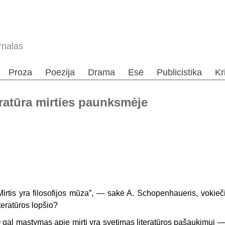
rnalas
Proza
Poezija
Drama
Esė
Publicistika
Kr
eratūra mirties paunksmėje
Mirtis yra filosofijos mūza”, — sakė A. Schopenhaueris, vokieči
iteratūros lopšio?
 gal mąstymas apie mirtį yra svetimas literatūros pašaukimui —