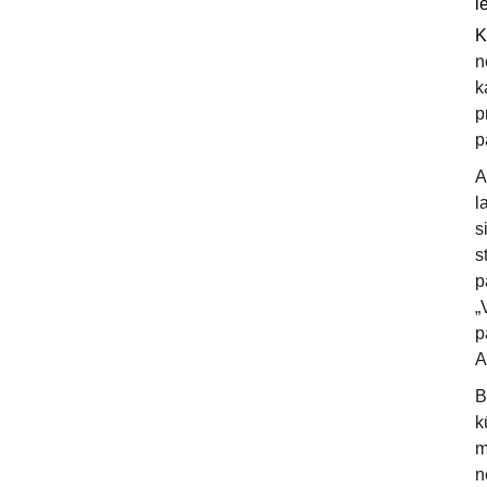
l
K
n
k
p
p
A
l
s
s
p
„
p
A
B
k
m
n