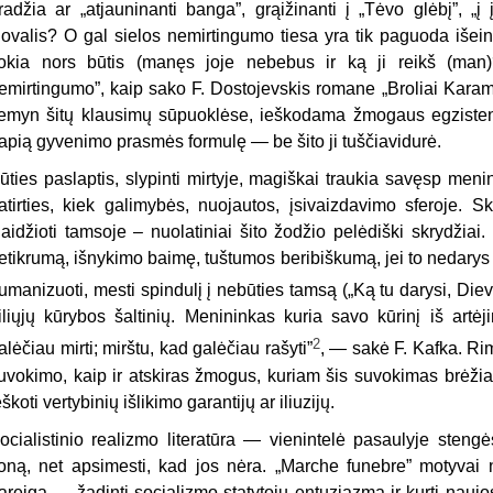
radžia ar „atjauninanti banga”, grąižinanti į „Tėvo glėbį”, „į 
ovalis? O gal sielos nemirtingumo tiesa yra tik paguoda iše
okia nors būtis (manęs joje nebebus ir ką ji reikš (man)?
emirtingumo”, kaip sako F. Dostojevskis romane „Broliai Karama
emyn šitų klausimų sūpuoklėse, ieškodama žmogaus egzistenci
rapią gyvenimo prasmės formulę — be šito ji tuščiavidurė.
ūties paslaptis, slypinti mirtyje, magiškai traukia savęsp menin
atirties, kiek galimybės, nuojautos, įsivaizdavimo sferoje. Sk
laidžioti tamsoje – nuolatiniai šito žodžio pelėdiški skrydžia
etikrumą, išnykimo baimę, tuštumos beribiškumą, jei to nedarys lit
umanizuoti, mesti spindulį į nebūties tamsą („Ką tu darysi, Dieve
iliųjų kūrybos šaltinių. Menininkas kuria savo kūrinį iš artė
2
alėčiau mirti; mirštu, kad galėčiau rašyti”
, — sakė F. Kafka. Rim
uvokimo, kaip ir atskiras žmogus, kuriam šis suvokimas brėžia j
eškoti vertybinių išlikimo garantijų ar iliuzijų.
ocialistinio realizmo literatūra — vienintelė pasaulyje stengėsi
oną, net apsimesti, kad jos nėra. „Marche funebre” motyvai ne
areiga — žadinti socializmo statytojų entuziazmą ir kurti nauj