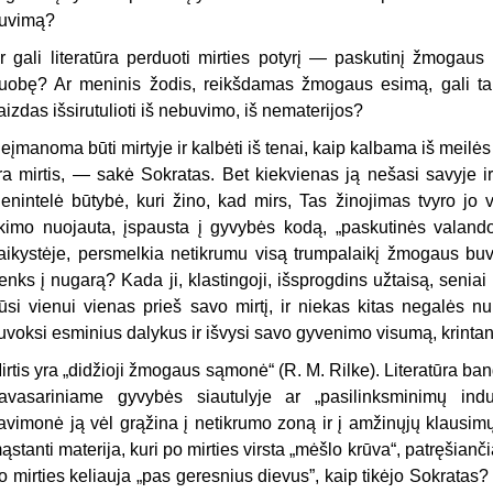
uvimą?
r gali literatūra perduoti mirties potyrį — paskutinį žmogau
uobę? Ar meninis žodis, reikšdamas žmogaus esimą, gali tap
aizdas išsirutulioti iš nebuvimo, iš nematerijos?
eįmanoma būti mirtyje ir kalbėti iš tenai, kaip kalbama iš meilė
ra mirtis, — sakė Sokratas. Bet kiekvienas ją nešasi savyje
ienintelė būtybė, kuri žino, kad mirs, Tas žinojimas tvyro jo
ikimo nuojauta, įspausta į gyvybės kodą, „paskutinės valandos
aikystėje, persmelkia netikrumu visą trumpalaikį žmogaus buvi
renks į nugarą? Kada ji, klastingoji, išsprogdins užtaisą, senia
ūsi vienui vienas prieš savo mirtį, ir niekas kitas negalės nu
uvoksi esminius dalykus ir išvysi savo gyvenimo visumą, krinta
irtis yra „didžioji žmogaus sąmonė“ (R. M. Rilke). Literatūra ba
avasariniame gyvybės siautulyje ar „pasilinksminimų indus
avimonė ją vėl grąžina į netikrumo zoną ir į amžinųjų klausimų
ąstanti materija, kuri po mirties virsta „mėšlo krūva“, patręšianč
o mirties keliauja „pas geresnius dievus”, kaip tikėjo Sokratas?