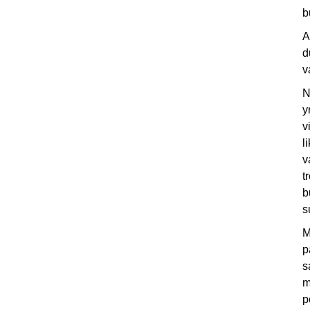
b
A
d
v
N
y
v
l
v
t
b
s
M
p
s
m
p