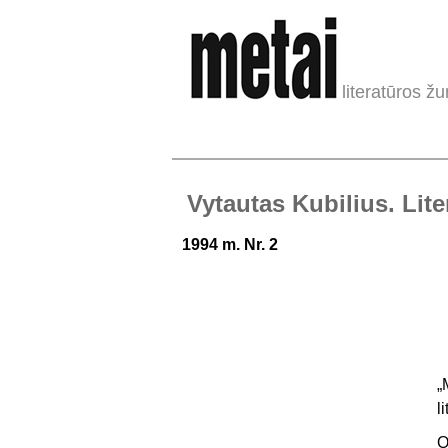
literatūros žu
Vytautas Kubilius. Lit
1994 m. Nr. 2
„
l
O