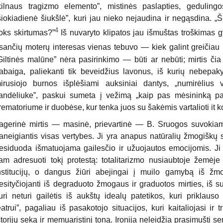
kilnaus tragizmo elemento”, mistinės paslapties, geduling
šiokiadienė šiukšlė”, kuri jau nieko nejaudina ir negąsdina. „Š
4
oks skirtumas?”
Iš nuvaryto klipatos jau išmuštas troškimas gyv
sančių moterų interesas vienas tebuvo — kiek galint greičiau m
Giltinės malūne” nėra pasirinkimo — būti ar nebūti; mirtis čia
abaiga, paliekanti tik beveidžius lavonus, iš kurių nebepaky
irusiojo burnos išplėšiami auksiniai dantys, „numirėliu
andėliuke”, paskui sumeta į vežimą „kaip pas mėsininką pa
rematoriume ir duobėse, kur tenka juos su šakėmis vartalioti it kot
agerinė mirtis — masinė, prievartinė — B. Sruogos suvokiam
aneigiantis visas vertybes. Ji yra anapus natūralių žmogiškų sa
esiduoda išmatuojama gailesčio ir užuojautos emocijomis. Ji 
am adresuoti tokį protestą: totalitarizmo nusiaubtoje žemėj
nstitucijų, o dangus žiūri abejingai į muilo gamybą iš žmo
esityčiojanti iš degraduoto žmogaus ir graduotos mirties, iš s
uri neturi gailėtis iš aukštų idealų patetikos, kuri prikla
eatrui”, pagaliau iš pasakotojo situacijos, kuri kaitaliojasi ir
storijų seką ir memuaristinį toną. Ironija neleidžia prasimušti 