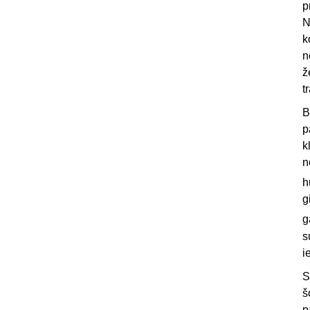
p
N
k
n
ž
t
B
p
k
n
h
g
g
s
i
S
š
p