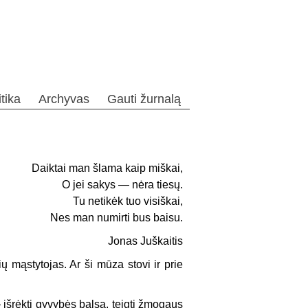
itika
Archyvas
Gauti žurnalą
Daiktai man šlama kaip miškai,
O jei sakys — nėra tiesų.
Tu netikėk tuo visiškai,
Nes man numirti bus baisu.
Jonas Juškaitis
ų mąstytojas. Ar ši mūza stovi ir prie
 išrėkti gyvybės balsą, teigti žmogaus