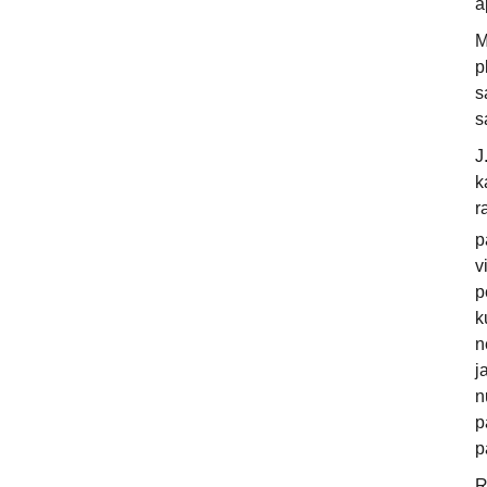
a
M
p
s
s
J
k
r
p
v
p
k
n
j
n
p
p
R