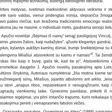
priorinį mąstymo teziškumą, budingą ideologinei literatūrai.
irties motyvas, svetimas marksistinei aktyvaus veiksmo ir sto
lėtė savo valdas, vienur pridengtas ironija, slepiančia žmoga
avo paties mirčiai, kuri braižoma tradicinėmis emocingo realist
akoma jau ne masinė, o individuali mirtis, gaubiama senojo lietu
. Apučio novelėje „Išėjimas iš namų“ senąjį pasiligojusį Vinculį, 
aimo „pievos žalios, kaip nudažytos”, ąžuole klegantys gandrai, 
ąstus, kylantys aukštyn kaminų dūmai, trumpi šnektelėjimai su 
8
alengvina Milašiui atsisveikinti su kaimu ir namais”
. Tai žemdi
iskas liks kaip ir buvę, gaila tik, kad be jo”. Atsisveikini
ersmelkiai daugelio J. Apučio novelių pasakojimą apie Liet
ultūros išnykimą. Autoriaus numylėtiniai „žila motina kieme tarp
eužmiegantį sūnų, Milašius, jojantis atbulomis ant arklio, „
au stovi „anapus ribos, nepasiekiami ir nesugrąžinami, kaip i
ugriautų vienkiemių laike. Gyvenimo pavidalai, prikelti iš n
alaimos regėjimai, yra pilni irstančio trapumo, kuris reikalauja l
asakojimui pereiti į vienaprasmės fabulos vėžes.
. Granausko apysakos „Gyvenimas po klevu” (1988) jungiamoji g