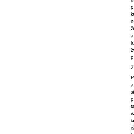
p
k
n
ž
a
t
ž
p
2
P
a
s
p
t
v
k
i