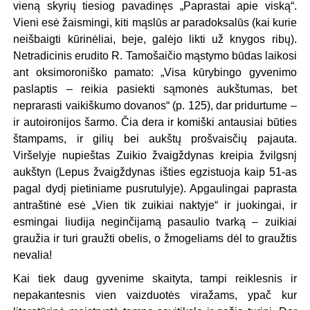
vieną skyrių tiesiog pavadinęs „Paprastai apie viską“.
Vieni esė žaismingi, kiti mąslūs ar paradoksalūs (kai kurie
neišbaigti kūrinėliai, beje, galėjo likti už knygos ribų).
Netradicinis erudito R. Tamošaičio mąstymo būdas laikosi
ant oksimoroniško pamato: „Visa kūrybingo gyvenimo
paslaptis – reikia pasiekti sąmonės aukštumas, bet
neprarasti vaikiškumo dovanos“ (p. 125), dar pridurtume –
ir autoironijos šarmo. Čia dera ir komiški antausiai būties
štampams, ir gilių bei aukštų prošvaisčių pajauta.
Viršelyje nupieštas Zuikio žvaigždynas kreipia žvilgsnį
aukštyn (Lepus žvaigždynas išties egzistuoja kaip 51-as
pagal dydį pietiniame pusrutulyje). Apgaulingai paprasta
antraštinė esė „Vien tik zuikiai naktyje“ ir juokingai, ir
esmingai liudija neginčijamą pasaulio tvarką – zuikiai
graužia ir turi graužti obelis, o žmogeliams dėl to graužtis
nevalia!
Kai tiek daug gyvenime skaityta, tampi reiklesnis ir
nepakantesnis vien vaizduotės viražams, ypač kur