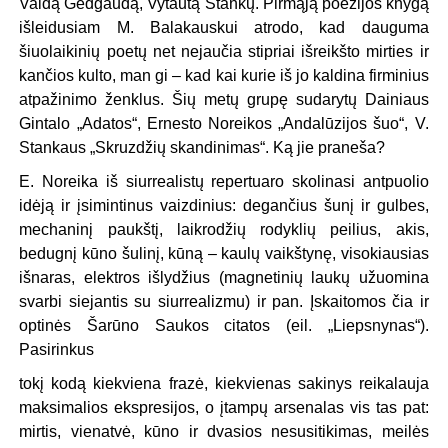
Valdą Gedgaudą, Vytautą Stankų. Pirmąją poezijos knygą
išleidusiam M. Balakauskui atrodo, kad dauguma
šiuolaikinių poetų net nejaučia stipriai išreikšto mirties ir
kančios kulto, man gi – kad kai kurie iš jo kaldina firminius
atpažinimo ženklus. Šių metų grupę sudarytų Dainiaus
Gintalo „Adatos“, Ernesto Noreikos „Andalūzijos šuo“, V.
Stankaus „Skruzdžių skandinimas“. Ką jie praneša?
E. Noreika iš siurrealistų repertuaro skolinasi antpuolio
idėją ir įsimintinus vaizdinius: degančius šunį ir gulbes,
mechaninį paukštį, laikrodžių rodyklių peilius, akis,
bedugnį kūno šulinį, kūną – kaulų vaikštynę, visokiausias
išnaras, elektros išlydžius (magnetinių laukų užuomina
svarbi siejantis su siurrealizmu) ir pan. Įskaitomos čia ir
optinės Šarūno Saukos citatos (eil. „Liepsnynas“).
Pasirinkus
tokį kodą kiekviena frazė, kiekvienas sakinys reikalauja
maksimalios ekspresijos, o įtampų arsenalas vis tas pat:
mirtis, vienatvė, kūno ir dvasios nesusitikimas, meilės