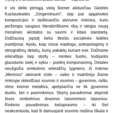
Ir vis dėlto pirmąją vietą šiemet atiduočiau Giedrės
Kazlauskaitės „Singerstraum“, taip pat apgalvotos
kompozicijos ir stulbinančio atvirumo rinkiniui, kuris
peržengia saugaus literatūriškumo ribą ir steigia naują
moralinės akistatos su savimi ir kitais standartą.
Didžiausią įspūdį kelia tikslūs socialinės būklės
įvardijimai. Apstu, kaip nūnai madinga, antropologinių ir
etnografinių detalių, kurių pakaktų kuriant esė. Dažname
eilėraštyje tarp strofų – minties šuolis, liudijantis
glaustumo siekį ir sykiu – poetinį komponavimą. Detalės
neužgožia simbolinio eilėraščių lygmens, iš rinkinio
„Meninos“ ateinanti siūlo – vaiko ir matrilinija šiame
rinkinyje skleidžiasi siuvinio ir siuvimo – gyvenimo, rašto,
ritmo kūrimo metafora, aprėpiančia ne tik gyvenimo
duotis, bet ir pasirinkimus. Skyrių pavadinimai atspindi
šiuos simbolinius dvasinio laisvinimosi tarpsnius.
Rinkinio pavadinimas keliaprasmis – iki šiol
neakcentuota, kad ši dainuojanti siuvimo mašina iškala ir