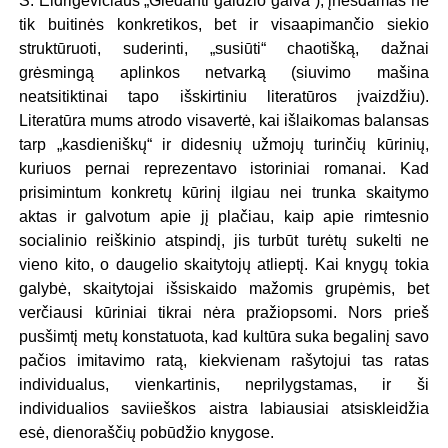
S. Eidrigevičiaus „Giedanti gaidžio galva“), įnešdamas ne
tik buitinės konkretikos, bet ir visaapimančio siekio
struktūruoti, suderinti, „susiūti“ chaotišką, dažnai
grėsmingą aplinkos netvarką (siuvimo mašina
neatsitiktinai tapo išskirtiniu literatūros įvaizdžiu).
Literatūra mums atrodo visavertė, kai išlaikomas balansas
tarp „kasdieniškų“ ir didesnių užmojų turinčių kūrinių,
kuriuos pernai reprezentavo istoriniai romanai. Kad
prisimintum konkretų kūrinį ilgiau nei trunka skaitymo
aktas ir galvotum apie jį plačiau, kaip apie rimtesnio
socialinio reiškinio atspindį, jis turbūt turėtų sukelti ne
vieno kito, o daugelio skaitytojų atlieptį. Kai knygų tokia
galybė, skaitytojai išsiskaido mažomis grupėmis, bet
verčiausi kūriniai tikrai nėra pražiopsomi. Nors prieš
pusšimtį metų konstatuota, kad kultūra suka begalinį savo
pačios imitavimo ratą, kiekvienam rašytojui tas ratas
individualus, vienkartinis, neprilygstamas, ir ši
individualios saviieškos aistra labiausiai atsiskleidžia
esė, dienoraščių pobūdžio knygose.