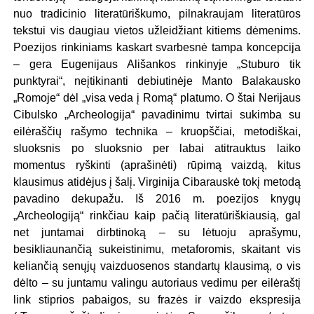
nuo tradicinio literatūriškumo, pilnakraujam literatūros
tekstui vis daugiau vietos užleidžiant kitiems dėmenims.
Poezijos rinkiniams kaskart svarbesnė tampa koncepcija
– gera Eugenijaus Ališankos rinkinyje „Stuburo tik
punktyrai“, neįtikinanti debiutinėje Manto Balakausko
„Romoje“ dėl „visa veda į Romą“ platumo. O štai Nerijaus
Cibulsko „Archeologija“ pavadinimu tvirtai sukimba su
eilėraščių rašymo technika – kruopščiai, metodiškai,
sluoksnis po sluoksnio per labai atitrauktus laiko
momentus ryškinti (aprašinėti) rūpimą vaizdą, kitus
klausimus atidėjus į šalį. Virginija Cibarauskė tokį metodą
pavadino dekupažu. Iš 2016 m. poezijos knygų
„Archeologiją“ rinkčiau kaip pačią literatūriškiausią, gal
net juntamai dirbtinoką – su lėtuoju aprašymu,
besikliaunančią sukeistinimu, metaforomis, skaitant vis
keliančią senųjų vaizduosenos standartų klausimą, o vis
dėlto – su juntamu valingu autoriaus vedimu per eilėraštį
link stiprios pabaigos, su frazės ir vaizdo ekspresija