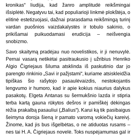
kronikas“ liudija, kad žanro amplitudė reikšmingai
išsiplėtė. Negatyvu tai, kad populiarioji linkmė plokštėja, o
elitinė estetizuojasi, dažnai prarasdama reikšmingą turinį
vardan puošnios vaizdakalystės ir tobulo sakinio, o
prikišamai puikuodamasi erudicija – neišvengia
snobizmo.
Savo skaitymą pradėjau nuo novelistikos, ir ji nenuvylė.
Pernai vasarą netikėtai pasitraukusio į užribius Henriko
Algio Čigriejaus šiluma atsklinda iš paskutinio dar jo
parengto rinkinio „Savi ir pažįstami“, kuriame atsiskleidžia
tipiškas šio rašytojo pasaulėvaizdis, nestokojantis
lengvumo ir humoro, kad ir apie kokius niaurius dalykus
pasakotų. Elgeta Antanas su šermukšnio lazda ir stipria
terba kartą gauna rūkytos dešros ir pamiškėj dėkingas
rėžia prakalbą pasauliui („Balius“). Karui ką tik pasibaigus
šeimyna doroja šieną ir pamato varomą vokiečių kareivį.
Žinome, kad jis bus išgelbėtas, o ne atiduotas rusams –
nes tai H. A. Čigriejaus novelė. Toks nuspėjamumas gal ir