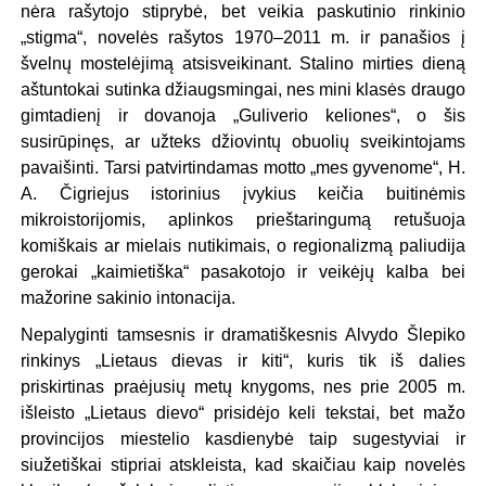
nėra rašytojo stiprybė, bet veikia paskutinio rinkinio
„stigma“, novelės rašytos 1970–2011 m. ir panašios į
švelnų mostelėjimą atsisveikinant. Stalino mirties dieną
aštuntokai sutinka džiaugsmingai, nes mini klasės draugo
gimtadienį ir dovanoja „Guliverio keliones“, o šis
susirūpinęs, ar užteks džiovintų obuolių sveikintojams
pavaišinti. Tarsi patvirtindamas motto „mes gyvenome“, H.
A. Čigriejus istorinius įvykius keičia buitinėmis
mikroistorijomis, aplinkos prieštaringumą retušuoja
komiškais ar mielais nutikimais, o regionalizmą paliudija
gerokai „kaimietiška“ pasakotojo ir veikėjų kalba bei
mažorine sakinio intonacija.
Nepalyginti tamsesnis ir dramatiškesnis Alvydo Šlepiko
rinkinys „Lietaus dievas ir kiti“, kuris tik iš dalies
priskirtinas praėjusių metų knygoms, nes prie 2005 m.
išleisto „Lietaus dievo“ prisidėjo keli tekstai, bet mažo
provincijos miestelio kasdienybė taip sugestyviai ir
siužetiškai stipriai atskleista, kad skaičiau kaip novelės