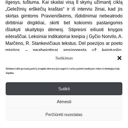
ilgesys, tuštuma. Kai skaitai visą II skyrių užimantį ciklą
„Geležinių erškėčių kraštas“ ir iš interviu žinai, kad jis
skirtas gimtoms Pravieniškėms, išdidinimai nebeatrodo
dirbtiniai dirgikliai, skirti bet kokiomis pastangomis
išlaikyti skaitytojo dėmesį. Stipresni eiliuoti knygos
eilėraščiai. Leksiniai indikatoriai kreipia į Gyčio Norvilo, A.
Marčėno, R. Stankevičiaus tekstus. Dėl poezijos ar poeto
misijos – neabejotinai apsispręsta už keistuolio,
dvasregio statusą, nes tik nuo tokių ginamasi įžeminant
Sutikimas
(„nors visus mus užkas, jus palaidos giliai, o aš būsiu
Siekdami teikti geriausią patirtį, įrenginio informacijai saugoti ir (arba) pasiekti naudojame tokias technologijas kaip
įžemintas“, eil. „220“). Forsuotas dramatizmas išlieka
slapukus.
visame rinkinyje, kai kada – net manieringai: „kraujas
išverčia kailį išlindęs iš venų fregatomis“, tačiau knygos
Sutikti
redaktoriaus Kęstučio Navako stilistinis įspaudas čia – tik
galimas sutapimas.
Atmesti
Įtakų vertėtų ieškoti tarp D. Gintalo „Adatų“ ir jo verstų
Peržiūrėti nuostatas
Lautreamontÿo, Henri Micheau poezijos. Ryškiausias D.
Gintalo poezijos bruožas – sąmonę purtantis ištaros