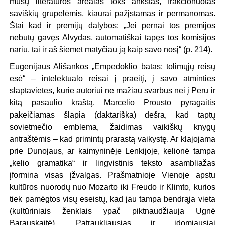
mūsų literatūros arealas toks ankštas, frakcionuotas
saviškių grupelėmis, kiaurai pažįstamas ir permanomas.
Štai kad ir premijų dalybos: „Jei pernai tos premijos
nebūtų gavęs Alvydas, automatiškai tapęs tos komisijos
nariu, tai ir aš šiemet matyčiau ją kaip savo nosį“ (p. 214).
Eugenijaus Ališankos „Empedoklio batas: tolimųjų reisų
esė“ – intelektualo reisai į praeitį, į savo atminties
slaptavietes, kurie autoriui ne mažiau svarbūs nei į Peru ir
kitą pasaulio kraštą. Marcelio Prousto pyragaitis
pakeičiamas šlapia (daktariška) dešra, kad taptų
sovietmečio emblema, žaidimas vaikiškų knygų
antraštėmis – kad primintų prarastą vaikystę. Ar klajojama
prie Dunojaus, ar kaimyninėje Lenkijoje, kelionė tampa
„kelio gramatika“ ir lingvistinis teksto asambliažas
įformina visas įžvalgas. Prašmatnioje Vienoje apstu
kultūros nuorodų nuo Mozarto iki Freudo ir Klimto, kurios
tiek pamėgtos visų eseistų, kad jau tampa bendrąja vieta
(kultūriniais ženklais ypač piktnaudžiauja Ugnė
Barauskaitė). Patraukliausias ir įdomiausiai