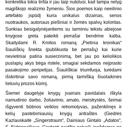
konkretika tokia tiršta ir jau taip nutolusi, kad tampa nelyg
magiškojo realizmo žymeniu. Šios poemos kaip neeilinio
artefakto įspūdį kuria unikalus dizainas, senos
nuotraukos, autoriaus piešiniai ir žemės spalvų koloritas.
Sunkiau besigalynėjantiems su tarminiu tekstu abiejose
knygose greta pateikti perrašai bendrine kalba.
Skaitydami R. Kmitos romaną „Pietinia kronikas“
šiauliškių šnekta (publikuota be perrašų) kai kurie
nevietiniai patiria susierzinimą, bet jau po keliolikos
puslapių akys bėga ristele, smagiai sekdamos neįprasto
pasakojimo peripetijas. Šiauliškiai triumfuoja, turėdami
išskirtinai savo romaną, pirmą tarmišką šiuolaikinės
lietuvių prozos kūrinį.
Šiemet daugelyje knygų įvairiais pavidalais iškyla
namudinio darbo, žoliavimo, amato, meistrystės, šeimai
išgyventi būtinos veiklos retromotyvas, paženklinęs ir
kelių pastebimiausių knygų antraštes (Giedrės
Kazlauskaitė „Singerstraum“, Dainiaus Gintalo „Adatos“,