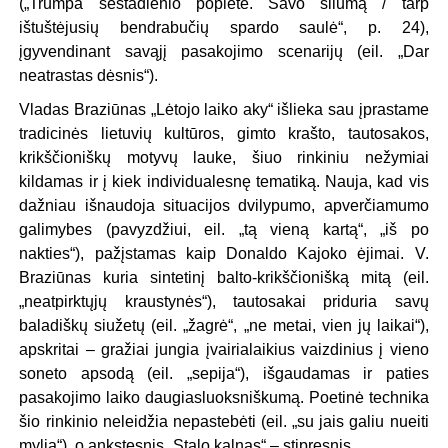
(„Trumpa šeštadienio popietė. Savo šilumą / tarp
ištuštėjusių bendrabučių spardo saulė“, p. 24),
įgyvendinant savąjį pasakojimo scenarijų (eil. „Dar
neatrastas dėsnis“).
Vladas Braziūnas „Lėtojo laiko aky“ išlieka sau įprastame
tradicinės lietuvių kultūros, gimto krašto, tautosakos,
krikščioniškų motyvų lauke, šiuo rinkiniu nežymiai
kildamas ir į kiek individualesnę tematiką. Nauja, kad vis
dažniau išnaudoja situacijos dvilypumo, apverčiamumo
galimybes (pavyzdžiui, eil. „tą vieną kartą“, „iš po
nakties“), pažįstamas kaip Donaldo Kajoko ėjimai. V.
Braziūnas kuria sintetinį balto-krikščionišką mitą (eil.
„neatpirktųjų kraustynės“), tautosakai priduria savų
baladiškų siužetų (eil. „žagrė“, „ne metai, vien jų laikai“),
apskritai – gražiai jungia įvairialaikius vaizdinius į vieno
soneto apsodą (eil. „sepija“), išgaudamas ir paties
pasakojimo laiko daugiasluoksniškumą. Poetinė technika
šio rinkinio neleidžia nepastebėti (eil. „su jais galiu nueiti
mylią“), o ankstesnis „Stalo kalnas“ – stipresnis.