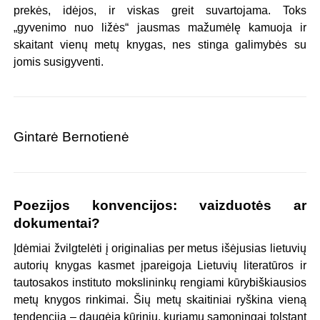
prekės, idėjos, ir viskas greit suvartojama. Toks
„gyvenimo nuo ližės“ jausmas mažumėlę kamuoja ir
skaitant vienų metų knygas, nes stinga galimybės su
jomis susigyventi.
Gintarė Bernotienė
Poezijos konvencijos: vaizduotės ar
dokumentai?
Įdėmiai žvilgtelėti į originalias per metus išėjusias lietuvių
autorių knygas kasmet įpareigoja Lietuvių literatūros ir
tautosakos instituto mokslininkų rengiami kūrybiškiausios
metų knygos rinkimai. Šių metų skaitiniai ryškina vieną
tendenciją – daugėja kūrinių, kuriamų sąmoningai tolstant