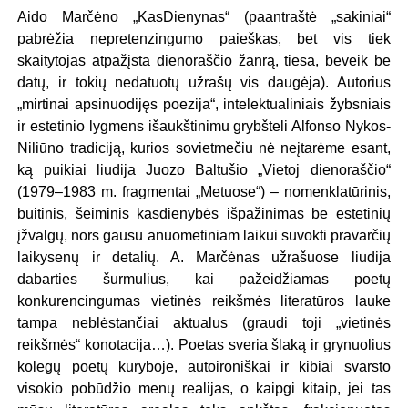
Aido Marčėno „KasDienynas“ (paantraštė „sakiniai“
pabrėžia nepretenzingumo paieškas, bet vis tiek
skaitytojas atpažįsta dienoraščio žanrą, tiesa, beveik be
datų, ir tokių nedatuotų užrašų vis daugėja). Autorius
„mirtinai apsinuodijęs poezija“, intelektualiniais žybsniais
ir estetinio lygmens išaukštinimu grybšteli Alfonso Nykos-
Niliūno tradiciją, kurios sovietmečiu nė neįtarėme esant,
ką puikiai liudija Juozo Baltušio „Vietoj dienoraščio“
(1979–1983 m. fragmentai „Metuose“) – nomenklatūrinis,
buitinis, šeiminis kasdienybės išpažinimas be estetinių
įžvalgų, nors gausu anuometiniam laikui suvokti pravarčių
laikysenų ir detalių. A. Marčėnas užrašuose liudija
dabarties šurmulius, kai pažeidžiamas poetų
konkurencingumas vietinės reikšmės literatūros lauke
tampa neblėstančiai aktualus (graudi toji „vietinės
reikšmės“ konotacija…). Poetas sveria šlaką ir grynuolius
kolegų poetų kūryboje, autoironiškai ir kibiai svarsto
visokio pobūdžio menų realijas, o kaipgi kitaip, jei tas