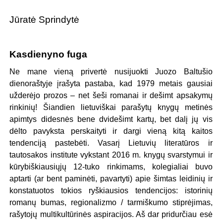
Jūratė Sprindytė
Kasdienyno fuga
Ne mane vieną privertė nusijuokti Juozo Baltušio
dienoraštyje įrašyta pastaba, kad 1979 metais gausiai
užderėjo prozos – net šeši romanai ir dešimt apsakymų
rinkinių! Šiandien lietuviškai parašytų knygų metinės
apimtys didesnės bene dvidešimt kartų, bet dalį jų vis
dėlto pavyksta perskaityti ir dargi vieną kitą kaitos
tendenciją pastebėti. Vasarį Lietuvių literatūros ir
tautosakos institute vykstant 2016 m. knygų svarstymui ir
kūrybiškiausiųjų 12-tuko rinkimams, kolegialiai buvo
aptarti (ar bent paminėti, pavartyti) apie šimtas leidinių ir
konstatuotos tokios ryškiausios tendencijos: istorinių
romanų bumas, regionalizmo / tarmiškumo stiprėjimas,
rašytojų multikultūrinės aspiracijos. Aš dar pridurčiau esė