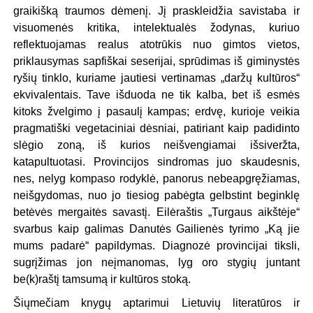
graikišką traumos dėmenį. Jį praskleidžia savistaba ir
visuomenės kritika, intelektualės žodynas, kuriuo
reflektuojamas realus atotrūkis nuo gimtos vietos,
priklausymas sapfiškai seserijai, sprūdimas iš giminystės
ryšių tinklo, kuriame jautiesi vertinamas „daržų kultūros“
ekvivalentais. Tave išduoda ne tik kalba, bet iš esmės
kitoks žvelgimo į pasaulį kampas; erdvę, kurioje veikia
pragmatiški vegetaciniai dėsniai, patiriant kaip padidinto
slėgio zoną, iš kurios neišvengiamai išsiveržta,
katapultuotasi. Provincijos sindromas juo skaudesnis,
nes, nelyg kompaso rodyklė, panorus nebeapgręžiamas,
neišgydomas, nuo jo tiesiog pabėgta gelbstint beginklę
betėvės mergaitės savastį. Eilėraštis „Turgaus aikštėje“
svarbus kaip galimas Danutės Gailienės tyrimo „Ką jie
mums padarė“ papildymas. Diagnozė provincijai tiksli,
sugrįžimas jon neįmanomas, lyg oro stygių juntant
be(k)raštį tamsumą ir kultūros stoką.
Šiųmečiam knygų aptarimui Lietuvių literatūros ir