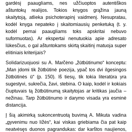
gardėsį paaugliams, nes užčiuoptos autentiškos
aštuntokų realijos. Tokios knygos grąžina jauną
skaitytoją, atlieka psichoterapinį vaidmenį. Nesupratau,
kodėl knyga nepateko į skaitomiausių penketuką (t. y.
kodėl pernai paaugliams toks apskritai nebuvo
suformuotas). Ar ekspertai nenutuokia apie adresato
lūkesčius, o gal aštuntokams skirtą skaitinį matuoja super
elitiniais kriterijais?
Solidarizuojuosi su A. Marčėno „žūtbūtinumo“ konceptu:
„Man įdomi tik žūtbūtinė poezija, ypač tos dvi ilgesingos
žūtbūtinės ū“ (p. 150). Iš tiesų, tik tokia literatūra yra
sugestyvi, sukrečia, žavi, stebina. O kaip, kodėl ir kokiais
čiuptuvais tą žūtbūtinumą skaitytojas ar kritikas jaučia –
nežinau. Tarp žūtbūtinumo ir darymo visada yra esminė
distancija.
Į šią akimirką sukoncentruotą buvimą A. Mikuta vadina
„gyvenimu nuo ližės“, kai viskas griebiama čia pat kaip
neatvėsęs duonos pagrandukas: dar karštos naujienos,