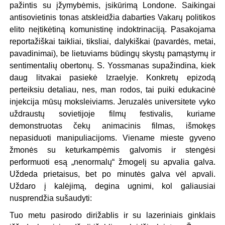
pažintis su įžymybėmis, įsikūrimą Londone. Saikingai
antisovietinis tonas atskleidžia dabarties Vakarų politikos
elito neįtikėtiną komunistinę indoktrinaciją. Pasakojama
reportažiškai taikliai, tiksliai, dalykiškai (pavardės, metai,
pavadinimai), be lietuviams būdingų skystų pamąstymų ir
sentimentalių obertonų. S. Yossmanas supažindina, kiek
daug litvakai pasiekė Izraelyje. Konkretų epizodą
perteiksiu detaliau, nes, man rodos, tai puiki edukacinė
injekcija mūsų moksleiviams. Jeruzalės universitete vyko
uždraustų sovietijoje filmų festivalis, kuriame
demonstruotas čekų animacinis filmas, išmokęs
nepasiduoti manipuliacijoms. Viename mieste gyveno
žmonės su keturkampėmis galvomis ir stengėsi
performuoti esą „nenormalų“ žmogelį su apvalia galva.
Uždeda prietaisus, bet po minutės galva vėl apvali.
Uždaro į kalėjimą, degina ugnimi, kol galiausiai
nusprendžia sušaudyti:
Tuo metu pasirodo dirižablis ir su lazeriniais ginklais