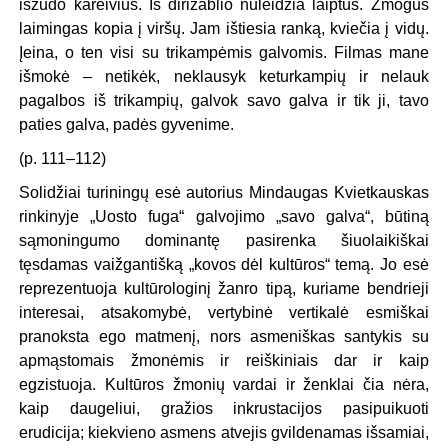
išžudo kareivius. Iš dirižablio nuleidžia laiptus. Žmogus
laimingas kopia į viršų. Jam ištiesia ranką, kviečia į vidų.
Įeina, o ten visi su trikampėmis galvomis. Filmas mane
išmokė – netikėk, neklausyk keturkampių ir nelauk
pagalbos iš trikampių, galvok savo galva ir tik ji, tavo
paties galva, padės gyvenime.
(p. 111–112)
Solidžiai turiningų esė autorius Mindaugas Kvietkauskas
rinkinyje „Uosto fuga“ galvojimo „savo galva“, būtiną
sąmoningumo dominantę pasirenka šiuolaikiškai
tęsdamas vaižgantišką „kovos dėl kultūros“ temą. Jo esė
reprezentuoja kultūrologinį žanro tipą, kuriame bendrieji
interesai, atsakomybė, vertybinė vertikalė esmiškai
pranoksta ego matmenį, nors asmeniškas santykis su
apmąstomais žmonėmis ir reiškiniais dar ir kaip
egzistuoja. Kultūros žmonių vardai ir ženklai čia nėra,
kaip daugeliui, gražios inkrustacijos pasipuikuoti
erudicija; kiekvieno asmens atvejis gvildenamas išsamiai,