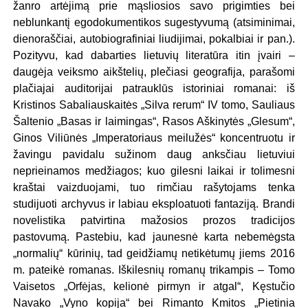
žanro artėjimą prie mąsliosios savo prigimties bei
neblunkantį egodokumentikos sugestyvumą (atsiminimai,
dienoraščiai, autobiografiniai liudijimai, pokalbiai ir pan.).
Pozityvu, kad dabarties lietuvių literatūra itin įvairi –
daugėja veiksmo aikštelių, plečiasi geografija, parašomi
plačiajai auditorijai patrauklūs istoriniai romanai: iš
Kristinos Sabaliauskaitės „Silva rerum“ IV tomo, Sauliaus
Šaltenio „Basas ir laimingas“, Rasos Aškinytės „Glesum“,
Ginos Viliūnės „Imperatoriaus meilužės“ koncentruotu ir
žavingu pavidalu sužinom daug anksčiau lietuviui
neprieinamos medžiagos; kuo gilesni laikai ir tolimesni
kraštai vaizduojami, tuo rimčiau rašytojams tenka
studijuoti archyvus ir labiau eksploatuoti fantaziją. Brandi
novelistika patvirtina mažosios prozos tradicijos
pastovumą. Pastebiu, kad jaunesnė karta nebemėgsta
„normalių“ kūrinių, tad geidžiamų netikėtumų jiems 2016
m. pateikė romanas. Iškilesnių romanų trikampis – Tomo
Vaisetos „Orfėjas, kelionė pirmyn ir atgal“, Kęstučio
Navako „Vyno kopija“ bei Rimanto Kmitos „Pietinia