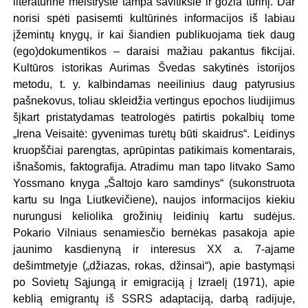
literatūrinė meistrystė tampa savitiksle ir gožia turinį. Dar
norisi spėti pasisemti kultūrinės informacijos iš labiau
įžemintų knygų, ir kai šiandien publikuojama tiek daug
(ego)dokumentikos – daraisi mažiau pakantus fikcijai.
Kultūros istorikas Aurimas Švedas sakytinės istorijos
metodu, t. y. kalbindamas neeilinius daug patyrusius
pašnekovus, toliau skleidžia vertingus epochos liudijimus
šįkart pristatydamas teatrologės patirtis pokalbių tome
„Irena Veisaitė: gyvenimas turėtų būti skaidrus“. Leidinys
kruopščiai parengtas, aprūpintas patikimais komentarais,
išnašomis, faktografija. Atradimu man tapo litvako Samo
Yossmano knyga „Šaltojo karo samdinys“ (sukonstruota
kartu su Inga Liutkevičiene), naujos informacijos kiekiu
nurungusi keliolika grožinių leidinių kartu sudėjus.
Pokario Vilniaus senamiesčio bernėkas pasakoja apie
jaunimo kasdienyną ir interesus XX a. 7-ajame
dešimtmetyje („džiazas, rokas, džinsai“), apie bastymąsi
po Sovietų Sąjungą ir emigraciją į Izraelį (1971), apie
keblią emigrantų iš SSRS adaptaciją, darbą radijuje,