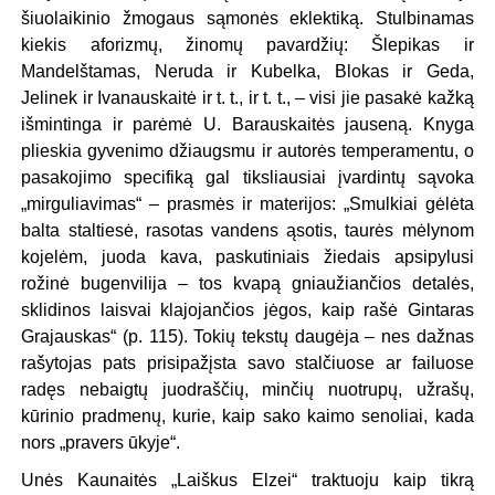
šiuolaikinio žmogaus sąmonės eklektiką. Stulbinamas
kiekis aforizmų, žinomų pavardžių: Šlepikas ir
Mandelštamas, Neruda ir Kubelka, Blokas ir Geda,
Jelinek ir Ivanauskaitė ir t. t., ir t. t., – visi jie pasakė kažką
išmintinga ir parėmė U. Barauskaitės jauseną. Knyga
plieskia gyvenimo džiaugsmu ir autorės temperamentu, o
pasakojimo specifiką gal tiksliausiai įvardintų sąvoka
„mirguliavimas“ – prasmės ir materijos: „Smulkiai gėlėta
balta staltiesė, rasotas vandens ąsotis, taurės mėlynom
kojelėm, juoda kava, paskutiniais žiedais apsipylusi
rožinė bugenvilija – tos kvapą gniaužiančios detalės,
sklidinos laisvai klajojančios jėgos, kaip rašė Gintaras
Grajauskas“ (p. 115). Tokių tekstų daugėja – nes dažnas
rašytojas pats prisipažįsta savo stalčiuose ar failuose
radęs nebaigtų juodraščių, minčių nuotrupų, užrašų,
kūrinio pradmenų, kurie, kaip sako kaimo senoliai, kada
nors „pravers ūkyje“.
Unės Kaunaitės „Laiškus Elzei“ traktuoju kaip tikrą