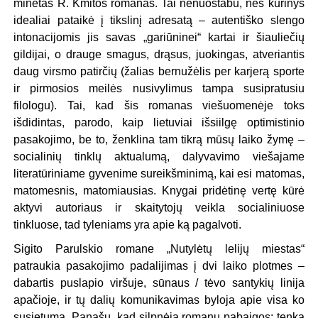
minėtas R. Kmitos romanas. Tai nenuostabu, nes kūrinys
idealiai pataikė į tikslinį adresatą – autentiško slengo
intonacijomis jis savas „gariūninei“ kartai ir šiauliečių
gildijai, o drauge smagus, drąsus, juokingas, atveriantis
daug virsmo patirčių (žalias bernužėlis per karjerą sporte
ir pirmosios meilės nusivylimus tampa susipratusiu
filologu). Tai, kad šis romanas viešuomenėje toks
išdidintas, parodo, kaip lietuviai išsiilgę optimistinio
pasakojimo, be to, ženklina tam tikrą mūsų laiko žymę –
socialinių tinklų aktualumą, dalyvavimo viešajame
literatūriniame gyvenime sureikšminimą, kai esi matomas,
matomesnis, matomiausias. Knygai pridėtinę vertę kūrė
aktyvi autoriaus ir skaitytojų veikla socialiniuose
tinkluose, tad tyleniams yra apie ką pagalvoti.
Sigito Parulskio romane „Nutylėtų lelijų miestas“
patraukia pasakojimo padalijimas į dvi laiko plotmes –
dabartis puslapio viršuje, sūnaus / tėvo santykių linija
apačioje, ir tų dalių komunikavimas byloja apie visa ko
susietumą. Panašu, kad silpnėja romanų pabaigos; tenka