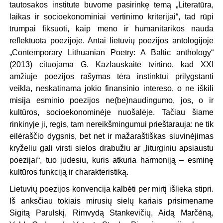
tautosakos institute buvome pasirinkę temą „Literatūra,
laikas ir socioekonominiai vertinimo kriterijai“, tad rūpi
trumpai fiksuoti, kaip meno ir humanitarikos nauda
reflektuota poezijoje. Antai lietuvių poezijos antologijoje
„Contemporary Lithuanian Poetry: A Baltic anthology“
(2013) cituojama G. Kazlauskaitė tvirtino, kad XXI
amžiuje poezijos rašymas tėra instinktui prilygstanti
veikla, neskatinama jokio finansinio intereso, o ne iškili
misija esminio poezijos ne(be)naudingumo, jos, o ir
kultūros, socioekonominėje nuošalėje. Tačiau šiame
rinkinyje ji, regis, tam nereikšmingumui prieštarauja: ne tik
eilėraščio dygsnis, bet net ir mažaraštiškas siuvinėjimas
kryželiu gali virsti sielos drabužiu ar „liturginiu apsiaustu
poezijai“, tuo judesiu, kuris atkuria harmoniją – esminę
kultūros funkciją ir charakteristiką.
Lietuvių poezijos konvencija kalbėti per mirtį išlieka stipri.
Iš anksčiau tokiais mirusių sielų kariais prisimename
Sigitą Parulskį, Rimvydą Stankevičių, Aidą Marčėną,