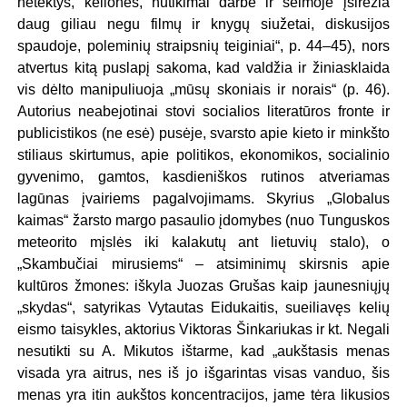
netektys, kelionės, nutikimai darbe ir šeimoje įsirėžia
daug giliau negu filmų ir knygų siužetai, diskusijos
spaudoje, poleminių straipsnių teiginiai“, p. 44–45), nors
atvertus kitą puslapį sakoma, kad valdžia ir žiniasklaida
vis dėlto manipuliuoja „mūsų skoniais ir norais“ (p. 46).
Autorius neabejotinai stovi socialios literatūros fronte ir
publicistikos (ne esė) pusėje, svarsto apie kieto ir minkšto
stiliaus skirtumus, apie politikos, ekonomikos, socialinio
gyvenimo, gamtos, kasdieniškos rutinos atveriamas
lagūnas įvairiems pagalvojimams. Skyrius „Globalus
kaimas“ žarsto margo pasaulio įdomybes (nuo Tunguskos
meteorito mįslės iki kalakutų ant lietuvių stalo), o
„Skambučiai mirusiems“ – atsiminimų skirsnis apie
kultūros žmones: iškyla Juozas Grušas kaip jaunesniųjų
„skydas“, satyrikas Vytautas Eidukaitis, sueiliavęs kelių
eismo taisykles, aktorius Viktoras Šinkariukas ir kt. Negali
nesutikti su A. Mikutos ištarme, kad „aukštasis menas
visada yra aitrus, nes iš jo išgarintas visas vanduo, šis
menas yra itin aukštos koncentracijos, jame tėra likusios