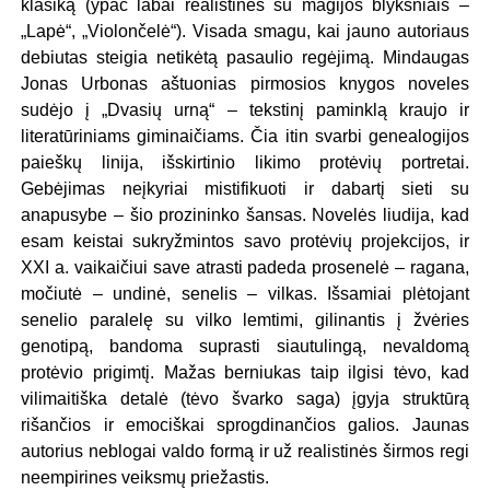
klasiką (ypač labai realistines su magijos blyksniais –
„Lapė“, „Violončelė“). Visada smagu, kai jauno autoriaus
debiutas steigia netikėtą pasaulio regėjimą. Mindaugas
Jonas Urbonas aštuonias pirmosios knygos noveles
sudėjo į „Dvasių urną“ – tekstinį paminklą kraujo ir
literatūriniams giminaičiams. Čia itin svarbi genealogijos
paieškų linija, išskirtinio likimo protėvių portretai.
Gebėjimas neįkyriai mistifikuoti ir dabartį sieti su
anapusybe – šio prozininko šansas. Novelės liudija, kad
esam keistai sukryžmintos savo protėvių projekcijos, ir
XXI a. vaikaičiui save atrasti padeda prosenelė – ragana,
močiutė – undinė, senelis – vilkas. Išsamiai plėtojant
senelio paralelę su vilko lemtimi, gilinantis į žvėries
genotipą, bandoma suprasti siautulingą, nevaldomą
protėvio prigimtį. Mažas berniukas taip ilgisi tėvo, kad
vilimaitiška detalė (tėvo švarko saga) įgyja struktūrą
rišančios ir emociškai sprogdinančios galios. Jaunas
autorius neblogai valdo formą ir už realistinės širmos regi
neempirines veiksmų priežastis.