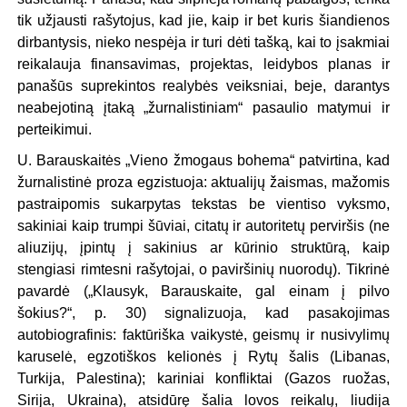
tik užjausti rašytojus, kad jie, kaip ir bet kuris šiandienos
dirbantysis, nieko nespėja ir turi dėti tašką, kai to įsakmiai
reikalauja finansavimas, projektas, leidybos planas ir
panašūs suprekintos realybės veiksniai, beje, darantys
neabejotiną įtaką „žurnalistiniam“ pasaulio matymui ir
perteikimui.
U. Barauskaitės „Vieno žmogaus bohema“ patvirtina, kad
žurnalistinė proza egzistuoja: aktualijų žaismas, mažomis
pastraipomis sukarpytas tekstas be vientiso vyksmo,
sakiniai kaip trumpi šūviai, citatų ir autoritetų perviršis (ne
aliuzijų, įpintų į sakinius ar kūrinio struktūrą, kaip
stengiasi rimtesni rašytojai, o paviršinių nuorodų). Tikrinė
pavardė („Klausyk, Barauskaite, gal einam į pilvo
šokius?“, p. 30) signalizuoja, kad pasakojimas
autobiografinis: faktūriška vaikystė, geismų ir nusivylimų
karuselė, egzotiškos kelionės į Rytų šalis (Libanas,
Turkija, Palestina); kariniai konfliktai (Gazos ruožas,
Sirija, Ukraina), atsidūrę šalia lovos reikalų, liudija