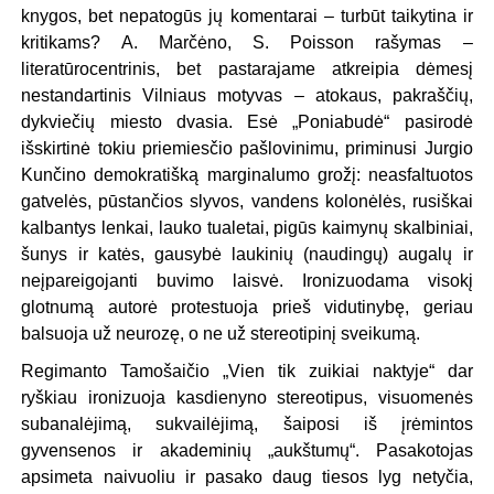
knygos, bet nepatogūs jų komentarai – turbūt taikytina ir
kritikams? A. Marčėno, S. Poisson rašymas –
literatūrocentrinis, bet pastarajame atkreipia dėmesį
nestandartinis Vilniaus motyvas – atokaus, pakraščių,
dykviečių miesto dvasia. Esė „Poniabudė“ pasirodė
išskirtinė tokiu priemiesčio pašlovinimu, priminusi Jurgio
Kunčino demokratišką marginalumo grožį: neasfaltuotos
gatvelės, pūstančios slyvos, vandens kolonėlės, rusiškai
kalbantys lenkai, lauko tualetai, pigūs kaimynų skalbiniai,
šunys ir katės, gausybė laukinių (naudingų) augalų ir
neįpareigojanti buvimo laisvė. Ironizuodama visokį
glotnumą autorė protestuoja prieš vidutinybę, geriau
balsuoja už neurozę, o ne už stereotipinį sveikumą.
Regimanto Tamošaičio „Vien tik zuikiai naktyje“ dar
ryškiau ironizuoja kasdienyno stereotipus, visuomenės
subanalėjimą, sukvailėjimą, šaiposi iš įrėmintos
gyvensenos ir akademinių „aukštumų“. Pasakotojas
apsimeta naivuoliu ir pasako daug tiesos lyg netyčia,