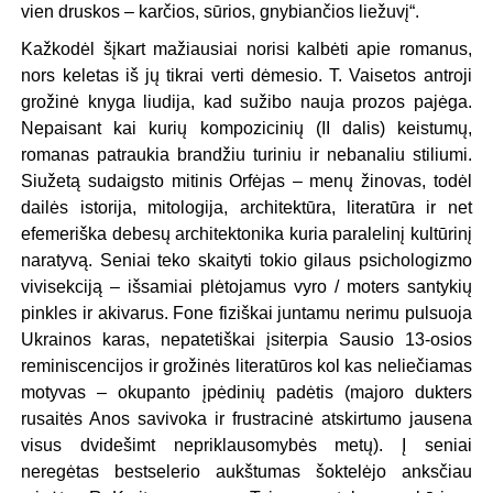
vien druskos – karčios, sūrios, gnybiančios liežuvį“.
Kažkodėl šįkart mažiausiai norisi kalbėti apie romanus,
nors keletas iš jų tikrai verti dėmesio. T. Vaisetos antroji
grožinė knyga liudija, kad sužibo nauja prozos pajėga.
Nepaisant kai kurių kompozicinių (II dalis) keistumų,
romanas patraukia brandžiu turiniu ir nebanaliu stiliumi.
Siužetą sudaigsto mitinis Orfėjas – menų žinovas, todėl
dailės istorija, mitologija, architektūra, literatūra ir net
efemeriška debesų architektonika kuria paralelinį kultūrinį
naratyvą. Seniai teko skaityti tokio gilaus psichologizmo
vivisekciją – išsamiai plėtojamus vyro / moters santykių
pinkles ir akivarus. Fone fiziškai juntamu nerimu pulsuoja
Ukrainos karas, nepatetiškai įsiterpia Sausio 13-osios
reminiscencijos ir grožinės literatūros kol kas neliečiamas
motyvas – okupanto įpėdinių padėtis (majoro dukters
rusaitės Anos savivoka ir frustracinė atskirtumo jausena
visus dvidešimt nepriklausomybės metų). Į seniai
neregėtas bestselerio aukštumas šoktelėjo anksčiau