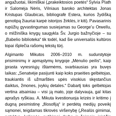
angažuotai, likimiškai („prakeiktosios poetės“ Sylvia Plath
ir Salomėja Nėris, Vilniaus baroko architektas Jonas
Kristupas Glaubicas, bibliografė Estera, kurios žydišką
genotipą žiauriai karpė istorijos žirklės, ir kiti). Pavasarinis
rupūžių gyvastingumas susiejamas su George’u Orwellu,
o milžiniška knygų saugykla Šv. Jurgio bažnyčioje – su
„Babelio biblioteka“ tik todėl, kad šie universalūs kultūros
topai išplečia rašomų tekstų tūrį.
Algimanto Mikutos 2006–2010 m. sudurstytoje
prisiminimų ir apmąstymų knygoje „Mėnulio peilis“, kaip
įprasta vyresniųjų ištarmėms, svarbiausias yra buvęs
laikas: „Senatvėje pasijunti kaip koks praeities gelbėtojas,
traukiantis iš užmaršties upės visokius skęstančius
daiktus, žmones, įvykių detales.“ Dabartį toks gelbėtojas
vertina atsainiau – visi ją mato, joje dalyvauja, gal kitas
aprašys ryškiau. A. Mikuta kvestionuoja krizės ir kritimo į
dugną pesimistinę „filosofiją“ ir perdėtą medijų poveikį
sąmonei, teigdamas tikrovės viršenybę („Realūs gimimai,