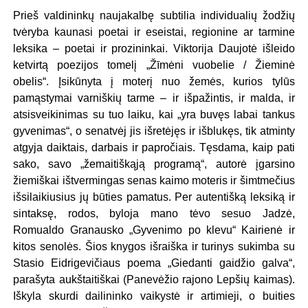
Prieš valdininkų naujakalbę subtilia individualių žodžių
tvėryba kaunasi poetai ir eseistai, regionine ar tarmine
leksika – poetai ir prozininkai. Viktorija Daujotė išleido
ketvirtą poezijos tomelį „Žīmėni vuobelie / Žieminė
obelis“. Įsikūnyta į moterį nuo žemės, kurios tylūs
pamąstymai varniškių tarme – ir išpažintis, ir malda, ir
atsisveikinimas su tuo laiku, kai „yra buvęs labai tankus
gyvenimas“, o senatvėj jis išretėjęs ir išblukęs, tik atminty
atgyja daiktais, darbais ir papročiais. Tęsdama, kaip pati
sako, savo „žemaitiškąją programą“, autorė įgarsino
žiemiškai ištvermingas senas kaimo moteris ir šimtmečius
išsilaikiusius jų būties pamatus. Per autentišką leksiką ir
sintaksę, rodos, byloja mano tėvo sesuo Jadzė,
Romualdo Granausko „Gyvenimo po klevu“ Kairienė ir
kitos senolės. Šios knygos išraiška ir turinys sukimba su
Stasio Eidrigevičiaus poema „Giedanti gaidžio galva“,
parašyta aukštaitiškai (Panevėžio rajono Lepšių kaimas).
Iškyla skurdi dailininko vaikystė ir artimieji, o buities