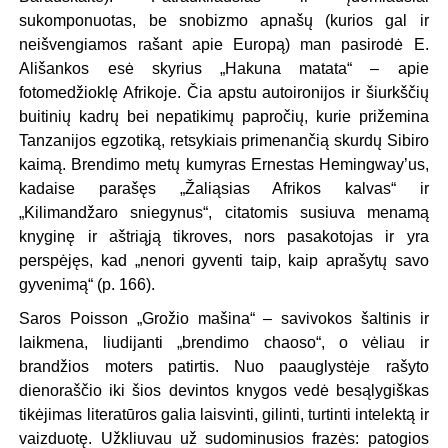
sukomponuotas, be snobizmo apnašų (kurios gal ir
neišvengiamos rašant apie Europą) man pasirodė E.
Ališankos esė skyrius „Hakuna matata“ – apie
fotomedžioklę Afrikoje. Čia apstu autoironijos ir šiurkščių
buitinių kadrų bei nepatikimų papročių, kurie prižemina
Tanzanijos egzotiką, retsykiais primenančią skurdų Sibiro
kaimą. Brendimo metų kumyras Ernestas Hemingway’us,
kadaise parašęs „Žaliąsias Afrikos kalvas“ ir
„Kilimandžaro sniegynus“, citatomis susiuva menamą
knyginę ir aštriąją tikroves, nors pasakotojas ir yra
perspėjęs, kad „nenori gyventi taip, kaip aprašytų savo
gyvenimą“ (p. 166).
Saros Poisson „Grožio mašina“ – savivokos šaltinis ir
laikmena, liudijanti „brendimo chaoso“, o vėliau ir
brandžios moters patirtis. Nuo paauglystėje rašyto
dienoraščio iki šios devintos knygos vedė besąlygiškas
tikėjimas literatūros galia laisvinti, gilinti, turtinti intelektą ir
vaizduotę. Užkliuvau už sudominusios frazės: patogios