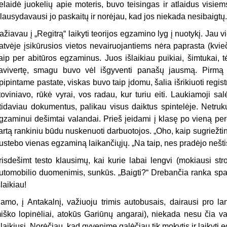
elaidė juokelių apie moteris, buvo teisingas ir atlaidus visiem
lausydavausi jo paskaitų ir norėjau, kad jos niekada nesibaigtų.
ažiavau į „Regitrą“ laikyti teorijos egzamino lyg į nuotykį. Jau v
atvėje įsikūrusios vietos nevairuojantiems nėra paprasta (kvieč
aip per abitūros egzaminus. Juos išlaikiau puikiai, šimtukai, 
avivertę, smagu buvo vėl išgyventi panašų jausmą. Pirmą 
pipintame pastate, viskas buvo taip įdomu, šalia išrikiuoti regist
toviniavo, rūkė vyrai, vos radau, kur turiu eiti. Laukiamoji s
tidaviau dokumentus, palikau visus daiktus spintelėje. Netruk
gzaminui dešimtai valandai. Prieš įeidami į klasę po vieną pe
artą rankiniu būdu nuskenuoti darbuotojos. „Oho, kaip sugriežtin
ustebo vienas egzaminą laikančiųjų. „Na taip, nes pradėjo nešti
risdešimt testo klausimų, kai kurie labai lengvi (mokiausi strop
utomobilio duomenimis, sunkūs. „Baigti?“ Drebančia ranka spau
šlaikiau!
amo, į Antakalnį, važiuoju trimis autobusais, dairausi pro la
iško lopinėliai, atokūs Gariūnų angarai), niekada nesu čia va
šlaikiusi. Norėčiau, kad gyvenime galėčiau tik mokytis ir laikyti