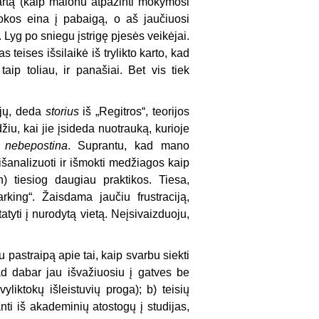
artą (kaip malonu atpažinti mokymosi
okos eina į pabaigą, o aš jaučiuosi
. Lyg po sniegu įstrigę pjesės veikėjai.
teises išsilaikė iš trylikto karto, kad
ip toliau, ir panašiai. Bet vis tiek
ijų, deda
storius
iš „Regitros“, teorijos
žiu, kai jie įsideda nuotrauką, kurioje
a
nebepostina
. Suprantu, kad mano
analizuoti ir išmokti medžiagos kaip
n) tiesiog daugiau praktikos. Tiesa,
rking“. Žaisdama jaučiu frustraciją,
tyti į nurodytą vietą. Neįsivaizduoju,
 pastraipą apie tai, kaip svarbu siekti
ad dabar jau išvažiuosiu į gatves be
yliktokų išleistuvių proga); b) teisių
nti iš akademinių atostogų į studijas,