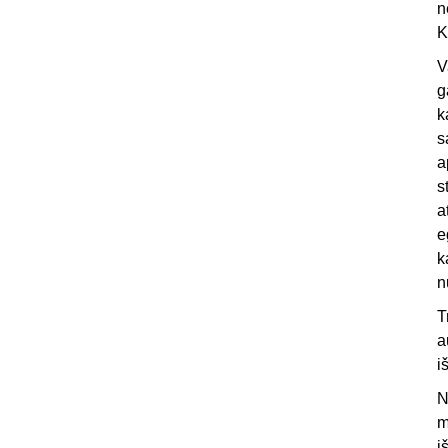
n
K
V
g
k
s
a
s
a
e
k
n
T
a
i
N
m
i