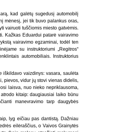
ndarą, kad galėtų sugedusį automobilį
tinį mėnesį, jei tik buvo palankus oras,
 vairuoti tuščiomis miesto gatvėmis.
uoti. Kažkas Eduardui patarė vairavimo
ykstą vairavimo egzaminai, todėl ten
inėjame su instruktoriumi „Regitros“
lintais automobiliais. Instruktorius
 iškildavo vaizdinys: vasara, saulėta
, pievos, vidur jų stovi vienas didelis,
osi laisva, nuo nieko nepriklausoma,
 atrodo kitaip: daugiausiai laiko būnu
enčianti manevravimo tarp daugybės
ip, lyg eičiau pas dantistą. Dažniau
drės eilėraščius, o Vaivos Grainytės