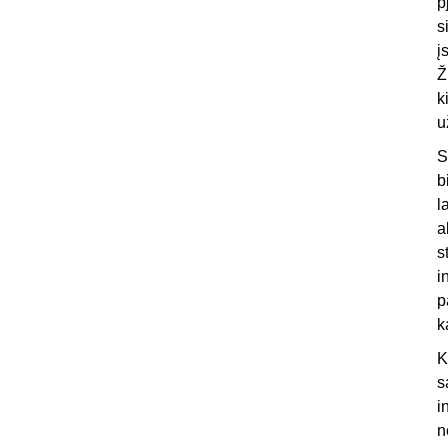
p
s
į
Ž
k
u
S
b
l
a
s
i
p
k
K
s
i
n