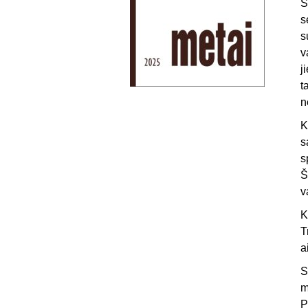
Š
s
s
v
j
t
n
K
s
s
Š
v
K
T
a
S
m
P