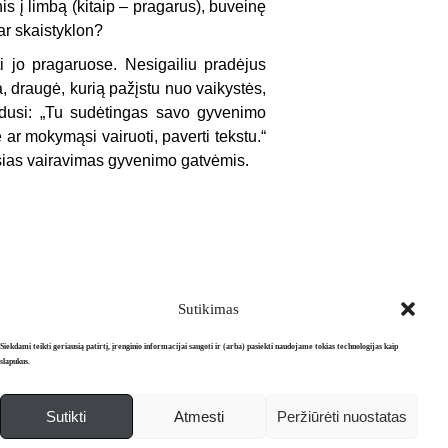
s į limbą (kitaip – pragarus), buveinę
ar skaistyklon?
ti jo pragaruose. Nesigailiu pradėjus
a, draugė, kurią pažįstu nuo vaikystės,
rdusi: „Tu sudėtingas savo gyvenimo
ar mokymąsi vairuoti, paverti tekstu.“
ausias vairavimas gyvenimo gatvėmis.
Sutikimas
Siekdami teikti geriausią patirtį, įrenginio informacijai saugoti ir (arba) pasiekti naudojame tokias technologijas kaip
slapukus.
Sutikti
Atmesti
Peržiūrėti nuostatas