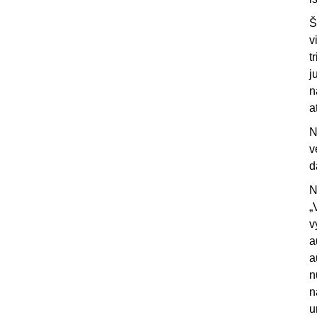
Š
v
t
j
n
a
N
v
d
N
„
v
a
a
n
n
u