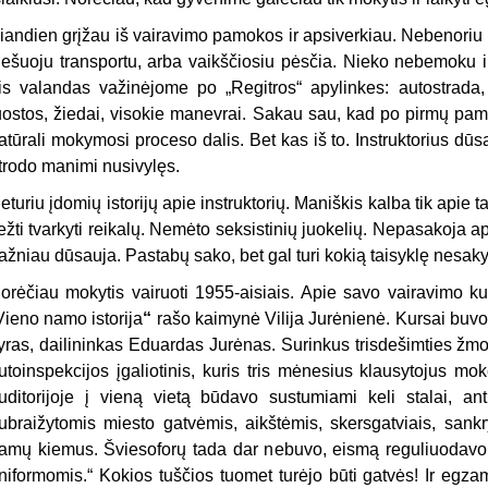
iandien grįžau iš vairavimo pamokos ir apsiverkiau. Nebenoriu v
iešuoju transportu, arba vaikščiosiu pėsčia. Nieko nebemoku
ris valandas važinėjome po „Regitros“ apylinkes: autostrada, d
uostos, žiedai, visokie manevrai. Sakau sau, kad po pirmų pam
atūrali mokymosi proceso dalis. Bet kas iš to. Instruktorius dūs
trodo manimi nusivylęs.
eturiu įdomių istorijų apie instruktorių. Maniškis kalba tik apie 
ežti tvarkyti reikalų. Nemėto seksistinių juokelių. Nepasakoja ap
ažniau dūsauja. Pastabų sako, bet gal turi kokią taisyklę nesaky
orėčiau mokytis vairuoti 1955-aisiais. Apie savo vairavimo ku
Vieno namo istorija
“
rašo kaimynė Vilija Jurėnienė. Kursai buvo s
yras, dailininkas Eduardas Jurėnas. Surinkus trisdešimties žmo
utoinspekcijos įgaliotinis, kuris tris mėnesius klausytojus mo
uditorijoje į vieną vietą būdavo sustumiami keli stalai, an
ubraižytomis miesto gatvėmis, aikštėmis, skersgatviais, sank
amų kiemus. Šviesoforų tada dar nebuvo, eismą reguliuodavo au
niformomis.“ Kokios tuščios tuomet turėjo būti gatvės! Ir egzam