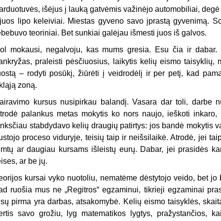
arduotuvės, išėjus į lauką gatvėmis važinėjo automobiliai, degė 
 juos lipo keleiviai. Miestas gyveno savo įprastą gyvenimą. Sc
ebebuvo teoriniai. Bet sunkiai galėjau išmesti juos iš galvos.
ol mokausi, negalvoju, kas mums gresia. Esu čia ir dabar. S
ankryžas, praleisti pėsčiuosius, laikytis kelių eismo taisyklių, m
uostą – rodyti posūkį, žiūrėti į veidrodėlį ir per petį, kad pam
kląją zoną.
airavimo kursus nusipirkau balandį. Vasara dar toli, darbe 
trodė palankus metas mokytis ko nors naujo, ieškoti inkaro, ku
nksčiau stabdydavo kelių draugių patirtys: jos bandė mokytis vai
ustojo proceso viduryje, teisių taip ir neišsilaikė. Atrodė, jei ta
imtų ar daugiau kursams išleistų eurų. Dabar, jei prasidės ka
eises, ar be jų.
eorijos kursai vyko nuotoliu, nematėme dėstytojo veido, bet jo
ad ruošia mus ne „Regitros“ egzaminui, tikrieji egzaminai pra
isų pirma yra darbas, atsakomybė. Kelių eismo taisyklės, skai
ertis savo grožiu, lyg matematikos lygtys, pražystančios, ka