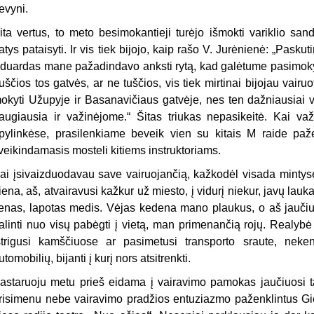
evyni.
ita vertus, to meto besimokantieji turėjo išmokti variklio sa
atys pataisyti. Ir vis tiek bijojo, kaip rašo V. Jurėnienė: „Pasku
duardas mane pažadindavo anksti rytą, kad galėtume pasimokyti
uščios tos gatvės, ar ne tuščios, vis tiek mirtinai bijojau vair
okyti Užupyje ir Basanavičiaus gatvėje, nes ten dažniausiai v
augiausia ir važinėjome.“ Šitas triukas nepasikeitė. Kai važ
pylinkėse, prasilenkiame beveik vien su kitais M raide paženk
veikindamasis mosteli kitiems instruktoriams.
ai įsivaizduodavau save vairuojančią, kažkodėl visada mintyse
iena, aš, atvairavusi kažkur už miesto, į vidurį niekur, javų laukai
enas, lapotas medis. Vėjas kedena mano plaukus, o aš jaučiu
alinti nuo visų pabėgti į vietą, man primenančią rojų. Realybė
strigusi kamščiuose ar pasimetusi transporto sraute, nek
utomobilių, bijanti į kurį nors atsitrenkti.
astaruoju metu prieš eidama į vairavimo pamokas jaučiuosi ta
risimenu nebe vairavimo pradžios entuziazmo paženklintus Gie