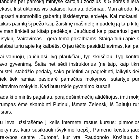
iandien per pamoką mintyse kartojau žodžius iš Giedrės eilėraš
ekasi. Instruktorius vis pataiso: kairiau, dešiniau. Man atrodo, k
uprasti automobilio gabaritų išsidėstymą erdvėje. Kai mokausi
aikas paimtų šį pežo kaip žaislinę mašinėlę ir padėtų ją tarp kitų
ie man linkteli ar kitaip padėkoja. Jaučiuosi kaip padariusi ger
aisyklių. Vairavimas – gera tema pokalbiams. Staiga turiu apie ką
elabai turiu apie ką kalbėtis. O jau tėčio pasididžiavimas, kai p
ai vairuoju, jaučiuosi, lyg plaukčiau, lyg skrisčiau. Lyg kontro
avo gyvenimą. Šalia net sėdi instruktorius (ne taip, kaip ti
pusteli stabdžio pedalą, sako prilėtinti ar pagreitinti, laikytis
iek tiek ramiau pasidarė pamačius mokymosi sutartyje pu
airavimo mokykla. Kad būtų tokie gyvenimo kursai!
ada kilo mintis pagaliau, porą dešimtmečių atidėliojus, imti moky
rumpas ėmė skambinti Putinui, išmetė Zelenskį iš Baltųjų rū
isiais.
u Ieva užsirašėme į kelis internete rastus kursus: pirmosios 
okymus, kaip susikrauti išvykimo krepšį. Pamenu keistus jausm
rekybos centre „Europa“, kur yra Raudonojo Kryžiaus bū