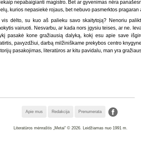
iekaip nepabaigianti magistro. Bet ar gyvenimas nėra panašesni
ielų, kurios nepasiekė rojaus, bet nebuvo pasmerktos pragaran 
r vis dėlto, su kuo aš palieku savo skaitytoją? Nenoriu palik
okytis vairuoti. Nesvarbu, ar kada nors įgysiu teises, ar ne. Iev
ykį pasakė kone gražiausią dalyką, kokį esu apie save išgi
atirtis, pavyzdžiui, darbą milžiniškame prekybos centro knygyne 
storijų pasakojimas, literatūros ar kitu pavidalu, man yra graži
Apie mus
Redakcija
Prenumerata
Literatūros mėnraštis „Metai“ © 2026. Leidžiamas nuo 1991 m.