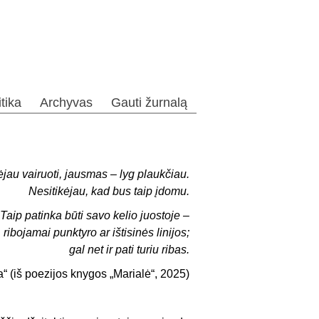
itika
Archyvas
Gauti žurnalą
jau vairuoti, jausmas – lyg plaukčiau.
Nesitikėjau, kad bus taip įdomu.
Taip patinka būti savo kelio juostoje –
ribojamai punktyro ar ištisinės linijos;
gal net ir pati turiu ribas.
“ (iš poezijos knygos „Marialė“, 2025)