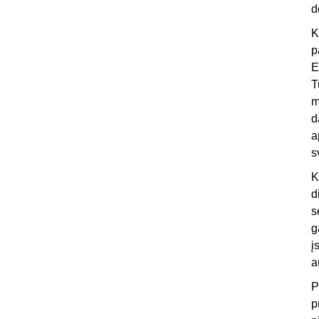
d
K
p
E
T
m
d
a
s
K
d
s
g
į
a
P
p