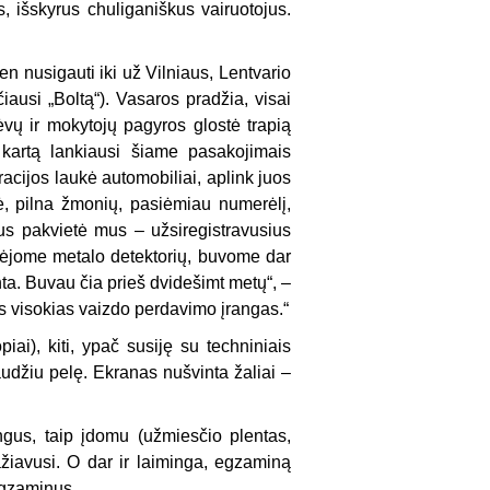
s, išskyrus chuliganiškus vairuotojus.
ien nusigauti iki už Vilniaus, Lentvario
iausi „Boltą“). Vasaros pradžia, visai
tėvų ir mokytojų pagyros glostė trapią
kartą lankiausi šiame pasakojimais
racijos laukė automobiliai, aplink juos
alė, pilna žmonių, pasiėmiau numerėlį,
us pakvietė mus – užsiregistravusius
rėjome metalo detektorių, buvome dar
ta. Buvau čia prieš dvidešimt metų“, –
s visokias vaizdo perdavimo įrangas.“
iai), kiti, ypač susiję su techniniais
džiu pelę. Ekranas nušvinta žaliai –
ngus, taip įdomu (užmiesčio plentas,
žiavusi. O dar ir laiminga, egzaminą
 egzaminus.