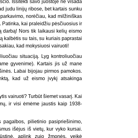
čio. Išsitekti savo juostoje ne visada
ad judu linijų ribose, bet kartais sunku
 parkavimo, norėčiau, kad milžiniškas
. Patinka, kai praleidžiu pėsčiuosius ir
ą darbą! Nors tik laikausi kelių eismo
 kalbėtis su tais, su kuriais paprastai
asakiau, kad mokysiuosi vairuoti!
liuočiau situaciją. Lyg kontroliuočiau
krame gyvenime). Kartais jis už mane
 dešinės. Labai bijojau pirmos pamokos.
nktą, kad už eismo įvykį atsakinga
tis vairuoti? Turbūt šiemet vasarį. Kai
mų, ir visi ėmėme jaustis kaip 1938-
pagalbos, pilietinio pasipriešinimo,
us išėjus iš vietų, kur vyko kursai.
stinė, aplink zujo žmonės, veikė