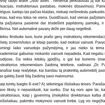
jesę radijo teatre
„
Nuo ašies
“
. Neseniai perklausiau ją dar k
ituacijas, instruktoriaus pastabas, mokinės dūsavimus). Pam
strigusi, kartoju tas pačias klaidas, niekaip neišmokstu parkuotis
inau, kad esu tokia ne viena. Guodžiausi, kad vienas pažįstamas 
ita pažįstama pasiėmė dar trisdešimt papildomų pamokų, ir ta
žknisa. Net automatinė pavarų dėžė per daug negelbsti.
tebiu feisbuke tuos, kurie prašo gerų instruktorių rekomendac
ilietų
screenshotus
ar kitaip parodo, kad mokosi vairuoti. Pavyd
aimingi laiko vairuotojo pažymėjimą, ir jau nieko ta tem
kademiniai gabumai mokantis vairuoti nepadeda. Kad negaliu iš
tudijose, čia reikia kitokių įgūdžių, o gal kai kuriems (ma
nstruktorius rekomendavo žaidimą telefone, vadinasi „Dr. Pa
anašiai kaip realybėje, kai bandau tą prakeiktą automobilį pasta
as galėtų žaisti šitą žaidimą savo malonumui.
aip turėtų baigtis ši esė? A) sėkmingai išsilaikau teises. Parašau
avo tikslų ir nepasiduoti, kai sunku. Dar ką nors apie tai, k
nstruktoriaus, kaip į gyvenimą (mokyklos direktoriaus kalba dv
eišsilaikau, pakimbu mokymosi vairuoti limbe. Lyg vis negrįžta