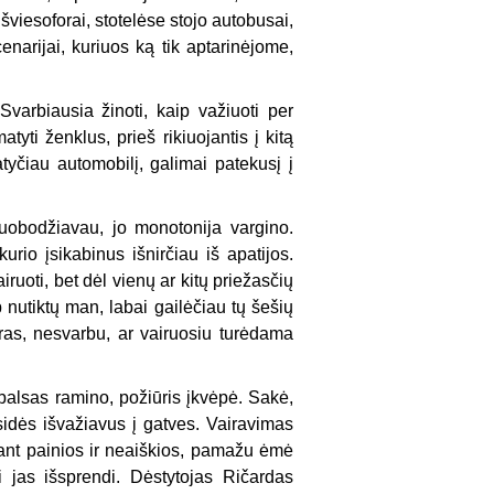
šviesoforai, stotelėse stojo autobusai,
enarijai, kuriuos ką tik aptarinėjome,
varbiausia žinoti, kaip važiuoti per
atyti ženklus, prieš rikiuojantis į kitą
atyčiau automobilį, galimai patekusį į
nuobodžiavau, jo monotonija vargino.
rio įsikabinus išnirčiau iš apatijos.
ruoti, bet dėl vienų ar kitų priežasčių
ip nutiktų man, labai gailėčiau tų šešių
ras, nesvarbu, ar vairuosiu turėdama
 balsas ramino, požiūris įkvėpė. Sakė,
sidės išvažiavus į gatves. Vairavimas
tant painios ir neaiškios, pamažu ėmė
i jas išsprendi. Dėstytojas Ričardas