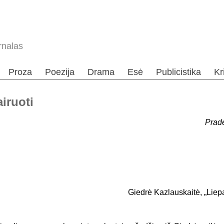
rnalas
Proza
Poezija
Drama
Esė
Publicistika
Kr
iruoti
Pradė
Giedrė Kazlauskaitė, „Liepa