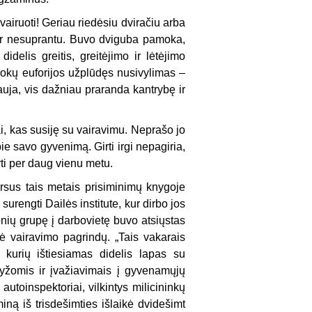
airuoti! Geriau riedėsiu dviračiu arba
 ir nesuprantu. Buvo dviguba pamoka,
idelis greitis, greitėjimo ir lėtėjimo
okų euforijos užplūdęs nusivylimas –
auja, vis dažniau praranda kantrybę ir
tai, kas susiję su vairavimu. Neprašo jo
ie savo gyvenimą. Girti irgi nepagiria,
ti per daug vienu metu.
rsus tais metais prisiminimų knygoje
urengti Dailės institute, kur dirbo jos
nių grupę į darbovietę buvo atsiųstas
kė vairavimo pagrindų. „Tais vakarais
t kurių ištiesiamas didelis lapas su
ryžomis ir įvažiavimais į gyvenamųjų
toinspektoriai, vilkintys milicininkų
iną iš trisdešimties išlaikė dvidešimt