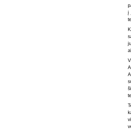
p
į
t
K
s
j
a
V
A
A
s
š
t
T
k
v
v