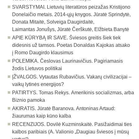
SVARSTYMAI.
Lietuvių literatūros peizažas Kristijono
Donelaičio metais. 2014-ųjų knygos. Jūratė Sprindytė,
Donata Mitaitė, Solveiga Daugirdaitė,
Laimantas Jonušys, Jūratė Čerškutė, Elžbieta Banytė
APIE KŪRYBĄ IR SAVE.
Šviesos greitis šiek tiek
didesnis už tamsos. Poetas Donaldas Kajokas atsako
į Romo Daugirdo klausimus
POLEMIKA.
Česlovas Laurinavičius. Pagiriamasis
žodis Lietuvos politikai
ĮŽVALGOS. Vytautas Rubavičius. Vakarų civilizacijai –
vaikų lytinės energijos?
PATIRTYS.
Tomas Rekys. Amerikinis socializmas, arba
Biznio pamoka
AKIRATIS.
Jūratė Baranova. Antoninas Artaud:
žiaurumas kaip kūno kalba
RECENZIJOS.
Dovilė Kuzminskaitė. Pasižaidimai ties
kalbos paribiais (A. Valionio „Daugiau šviesos į mūsų