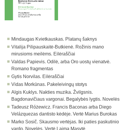
Mindaugas Kvietkauskas. Platanų šaknys
Vitalija Pilipauskaitė-Butkienė. Rožinis mano
mirusioms meilėms. Eilėraščiai
Valdas Papievis. Odilė, arba Oro uostų vienatvė.
Romano fragmentas
Gytis Norvilas. Eilėraščiai
Vidas Morkūnas. Pakeleivingų stotys
Algis Kuklys. Nakties muzika. Žvilgsnis.
Bagdonavičiaus vargonai. Begalybės lygtis. Novelės
Tadeusz Różewicz. Francis Baconas arba Diego
Velázquezas dantisto kėdėje. Vertė Marius Burokas
Marko Sosič. Skausmo vertėjas. Iki paties paskutinio
vardo. Novelės. Vertė Laima Masytė