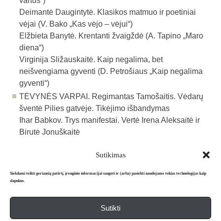
vartus“)
Deimantė Daugintytė. Klasikos matmuo ir poetiniai
vėjai (V. Bako „Kas vėjo – vėjui“)
Elžbieta Banytė. Krentanti žvaigždė (A. Tapino „Maro
diena“)
Virginija Sližauskaitė. Kaip negalima, bet
neišvengiama gyventi (D. Petrošiaus „Kaip negalima
gyventi“)
TĖVYNĖS VARPAI.
Regimantas Tamošaitis. Vėdarų
šventė Pilies gatvėje. Tikėjimo išbandymas
Ihar Babkov. Trys manifestai. Vertė Irena Aleksaitė ir
Birutė Jonuškaitė
Sutikimas
Atgal į archyvą
Siekdami teikti geriausią patirtį, įrenginio informacijai saugoti ir (arba) pasiekti naudojame tokias technologijas kaip
slapukus.
Sutikti
Apie mus
Redakcija
Prenumerata