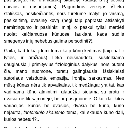
naivios ir nuspėjamos). Pagrindinis veikėjas išlieka
statiškas, nesikeičiantis, nors turėtume matyti jo virsmą,
pasikeitimą, dvasinę kovą (negi taip paprasta atsisakyti
nemirtingumo ir pasirinkti mirtį, o paskui tyliai merdėti
nuolat keičiamuose kūnuose, laukiant, kada sudils
smegenys ir jų nebebus galima persodinti?).
Gaila, kad tokia įdomi tema kaip kūnų keitimas (taip pat ir
lyties, ir amžiaus) lieka neišnaudota, susitelkiama
daugiausia į primityvius fiziologinius dalykus, nors būtent
čia, mano nuomone, turėtų galingiausiai išsiskleisti
autoriaus vaizduotė, empatija, ironija, sarkazmas. Nes
mūsų kūnas nėra tik apvalkalas, tik medžiaga; yra tai, kas
vadinama kūno atmintimi, glaudžiai siejama su protu ir
dvasia ne tik sąmonėje, bet ir pasąmonėje. O kur dar kitos
variacijos: kūnas be dvasios, dvasia be kūno, kūno
nejautra,
fantominio skausmo
tema, kai skauda kūno dalį,
kurios nebeturi?..