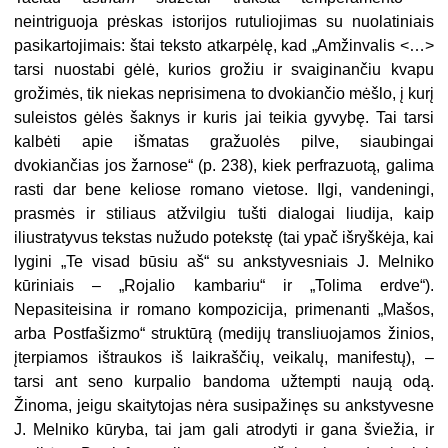
neintriguoja prėskas istorijos rutuliojimas su nuolatiniais
pasikartojimais: štai teksto atkarpėlę, kad „Amžinvalis <…>
tarsi nuostabi gėlė, kurios grožiu ir svaiginančiu kvapu
grožimės, tik niekas neprisimena to dvokiančio mėšlo, į kurį
suleistos gėlės šaknys ir kuris jai teikia gyvybę. Tai tarsi
kalbėti apie išmatas gražuolės pilve, siaubingai
dvokiančias jos žarnose“ (p. 238), kiek perfrazuotą, galima
rasti dar bene keliose romano vietose. Ilgi, vandeningi,
prasmės ir stiliaus atžvilgiu tušti dialogai liudija, kaip
iliustratyvus tekstas nužudo potekstę (tai ypač išryškėja, kai
lygini „Te visad būsiu aš“ su ankstyvesniais J. Melniko
kūriniais – „Rojalio kambariu“ ir „Tolima erdve“).
Nepasiteisina ir romano kompozicija, primenanti „Mašos,
arba Postfašizmo“ struktūrą (medijų transliuojamos žinios,
įterpiamos ištraukos iš laikraščių, veikalų, manifestų), –
tarsi ant seno kurpalio bandoma užtempti naują odą.
Žinoma, jeigu skaitytojas nėra susipažinęs su ankstyvesne
J. Melniko kūryba, tai jam gali atrodyti ir gana šviežia, ir