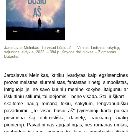
Jaroslavas Melnikas. Te visad būsiu aš. – Vilnius: Lietuvos rašytojų
sąjungos leidykla, 2022. – 384 p. Knygos dailininkas – Zigmantas
Butautis.
Jaroslavas Melnikas, kritikų įvardytas kaip egzistencinės
prozos meistras, siurrealistas, fantastas ir netgi simbolistas,
intriguoja jei ne savo kūrinių menine kokybe, įtaigumu ar
išskirtiniu stiliumi, tai idėjomis – bene visada. Štai ir šįkart –
skaitome naują romaną tokiu, sakytum, lengvabūdišku
pavadinimu „Te visad būsiu aš“ (vyresnioji karta puikiai
prisimena šią optimistišką dainelę, traukiamą žvalių
pionierių). Pavadinimas apgaulingas, nes romanas rimtas,
nuobodus ir ilgas, negana to, taip ir negebantis įtikinti