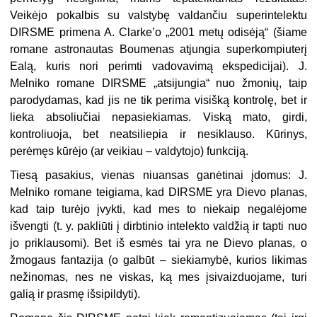
Veikėjo pokalbis su valstybę valdančiu superintelektu
DIRSME primena A. Clarke’o „2001 metų odisėją“ (šiame
romane astronautas Boumenas atjungia superkompiuterį
Ealą, kuris nori perimti vadovavimą ekspedicijai). J.
Melniko romane DIRSME „atsijungia“ nuo žmonių, taip
parodydamas, kad jis ne tik perima visišką kontrolę, bet ir
lieka absoliučiai nepasiekiamas. Viską mato, girdi,
kontroliuoja, bet neatsiliepia ir nesiklauso. Kūrinys,
perėmęs kūrėjo (ar veikiau – valdytojo) funkciją.
Tiesą pasakius, vienas niuansas ganėtinai įdomus: J.
Melniko romane teigiama, kad DIRSME yra Dievo planas,
kad taip turėjo įvykti, kad mes to niekaip negalėjome
išvengti (t. y. pakliūti į dirbtinio intelekto valdžią ir tapti nuo
jo priklausomi). Bet iš esmės tai yra ne Dievo planas, o
žmogaus fantazija (o galbūt – siekiamybė, kurios likimas
nežinomas, nes ne viskas, ką mes įsivaizduojame, turi
galią ir prasmę išsipildyti).