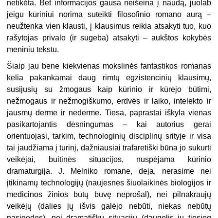
netikėta. Bet informacijos gausa neišeina į naudą, juolab
jeigu kūriniui norima suteikti filosofinio romano aurą –
neužtenka vien klausti, į klausimus reikia atsakyti tuo, kuo
rašytojas privalo (ir sugeba) atsakyti – aukštos kokybės
meniniu tekstu.
Šiaip jau bene kiekvienas mokslinės fantastikos romanas
kelia pakankamai daug rimtų egzistencinių klausimų,
susijusių su žmogaus kaip kūrinio ir kūrėjo būtimi,
nežmogaus ir nežmogiškumo, erdvės ir laiko, intelekto ir
jausmų derme ir nederme. Tiesa, paprastai iškyla vienas
pasikartojantis dėsningumas – kai autorius gerai
orientuojasi, tarkim, technologinių disciplinų srityje ir visa
tai įaudžiama į turinį, dažniausiai trafaretiški būna jo sukurti
veikėjai, buitinės situacijos, nuspėjama kūrinio
dramaturgija. J. Melniko romane, deja, nerasime nei
įtikinamų technologijų (naujesnės šiuolaikinės biologijos ir
medicinos žinios būtų buvę neprošal), nei pilnakraujų
veikėjų (dalies jų išvis galėjo nebūti, niekas nebūtų
pasigedęs), nei dramatiškų situacijų (daugelis jų tiesiog