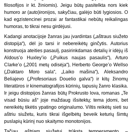
filosofijos ir kt. žiniomis). Jeigu būtų pasitelkta nors kiek
humoro ar (auto)ironijos, sakyčiau, galėjo būti lygiosios. O
kad egzistencinei prozai ar fantastikai nebūtų reikalingas
humoras, to tikrai nesu girdėjusi.
Kadangi anotacijoje žanras jau įvardintas („aštraus siužeto
distopija“), dėl jo tarsi ir nebereikėtų ginčytis. Autorius
konstruoja ateities pasaulį, pasirinkdamas detalių ir idėjų iš
Aldous’o Huxley’io („Puikus naujas pasaulis“), Arturo
Clarke’o („2001 metų odisėja“), Herberto George’o Wellso
(„Daktaro Moro sala“, „Laiko mašina“), Aleksandro
Beliajevo („Profesoriaus Douelio galva“) ir kitų žinomų
literatūros ir kinematografijos kūrinių, tapusių žanro klasika.
Ir jeigu distopijos žanras būtų Prokrusto lova, romanas „Te
visad būsiu aš“ joje maždaug išsitektų; tema įdomi, bet
nereikėtų tikėtis ypatingo originalumo. Viltis reikėtų sieti su
aštriu siužetu, kuris tikrai išgelbėtų beveik keturių šimtų
puslapių kūrinį nuo skaitymo monotonijos.
Tačiau
aštriam
siužetui trūksta temperamento –