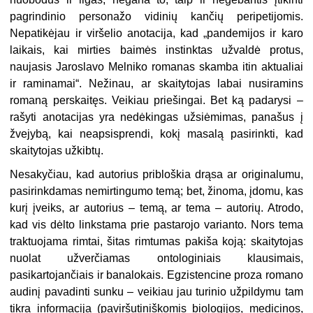
pagrindinio personažo vidinių kančių peripetijomis.
Nepatikėjau ir viršelio anotacija, kad „pandemijos ir karo
laikais, kai mirties baimės instinktas užvaldė protus,
naujasis Jaroslavo Melniko romanas skamba itin aktualiai
ir raminamai“. Nežinau, ar skaitytojas labai nusiramins
romaną perskaitęs. Veikiau priešingai. Bet ką padarysi –
rašyti anotacijas yra nedėkingas užsiėmimas, panašus į
žvejybą, kai neapsisprendi, kokį masalą pasirinkti, kad
skaitytojas užkibtų.
Nesakyčiau, kad autorius pribloškia drąsa ar originalumu,
pasirinkdamas nemirtingumo temą; bet, žinoma, įdomu, kas
kurį įveiks, ar autorius – temą, ar tema – autorių. Atrodo,
kad vis dėlto linkstama prie pastarojo varianto. Nors tema
traktuojama rimtai, šitas rimtumas pakiša koją: skaitytojas
nuolat užverčiamas ontologiniais klausimais,
pasikartojančiais ir banalokais. Egzistencine proza romano
audinį pavadinti sunku – veikiau jau turinio užpildymu tam
tikra informacija (paviršutiniškomis biologijos, medicinos,