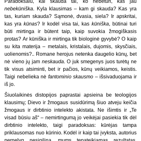
Paradoksalu, kai skauda tai, ko nebeturi, kas jau
nebekūniška
. Kyla klausimas – kam gi skauda? Kas yra
tas, kuriam skauda? Sąmonė, dvasia, siela? Ir apskritai,
kas yra
kūnas
? Ir kodėl visa tai, kas
kūniška
, būtinai turi
būti mirtinga ir būtent taip, kaip suvokia žmogiškasis
protas? Ar kūniška ir mirtinga tik biologinė gyvybė? O kaip
su kita materija – metalais, kristalais, dujomis, skysčiais,
uolienomis?.. Romane herojus netenka daugelio kūnų, bet
nė vieno jų jam
neskauda
. O juk smegenys juos turėtų ne
tik visus atsiminti, bet ir pačios, kūnų veikiamos, keistis.
Taigi nebelieka nė
fantominio skausmo
– išsivaduojama ir
iš jo.
Šiuolaikinės distopijos paprastai apsieina be teologijos
klausimų; Dievo ir žmogaus susidūrimą šiuo atveju keičia
žmogaus ir dirbtinio intelekto akistata. Ne išimtis ir „Te
visad būsiu aš“ – nemirtingumą jo veikėjai pasiekia tik dėl
dirbtinio intelekto, taigi paradoksas: kūrėjas tampa
priklausomas nuo kūrinio. Kodėl ir kaip tai įvyksta, autorius
pernelyg nesigilina, mums tepateikiamas rezultatas.