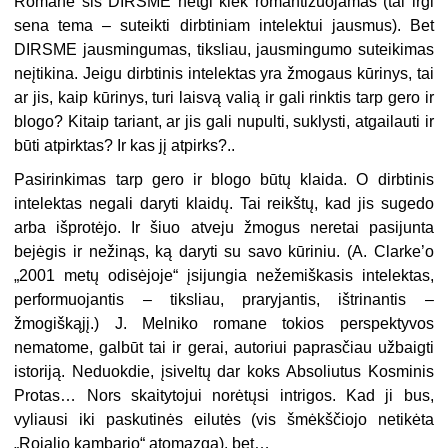
Romane šis DIRSME netgi kiek romantizuojamas (tai irgi
sena tema – suteikti dirbtiniam intelektui jausmus). Bet
DIRSME jausmingumas, tiksliau, jausmingumo suteikimas
neįtikina. Jeigu dirbtinis intelektas yra žmogaus kūrinys, tai
ar jis, kaip kūrinys, turi laisvą valią ir gali rinktis tarp gero ir
blogo? Kitaip tariant, ar jis gali nupulti, suklysti, atgailauti ir
būti atpirktas? Ir kas jį atpirks?..
Pasirinkimas tarp gero ir blogo būtų klaida. O dirbtinis
intelektas negali daryti klaidų. Tai reikštų, kad jis sugedo
arba išprotėjo. Ir šiuo atveju žmogus neretai pasijunta
bejėgis ir nežinąs, ką daryti su savo kūriniu. (A. Clarke’o
„2001 metų odisėjoje“ įsijungia nežemiškasis intelektas,
performuojantis – tiksliau, praryjantis, ištrinantis –
žmogiškąjį.) J. Melniko romane tokios perspektyvos
nematome, galbūt tai ir gerai, autoriui paprasčiau užbaigti
istoriją. Neduokdie, įsiveltų dar koks Absoliutus Kosminis
Protas… Nors skaitytojui norėtųsi intrigos. Kad ji bus,
vyliausi iki paskutinės eilutės (vis šmėkščiojo netikėta
„Rojalio kambario“ atomazga), bet…