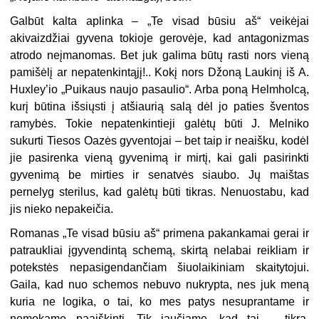
Galbūt kalta aplinka – „Te visad būsiu aš“ veikėjai
akivaizdžiai gyvena tokioje gerovėje, kad antagonizmas
atrodo neįmanomas. Bet juk galima būtų rasti nors vieną
pamišėlį ar nepatenkintąjį!.. Kokį nors Džoną Laukinį iš A.
Huxley’io „Puikaus naujo pasaulio“. Arba poną Helmholcą,
kurį būtina išsiųsti į atšiaurią salą dėl jo paties šventos
ramybės. Tokie nepatenkintieji galėtų būti J. Melniko
sukurti Tiesos Oazės gyventojai – bet taip ir neaišku, kodėl
jie pasirenka vieną gyvenimą ir mirtį, kai gali pasirinkti
gyvenimą be mirties ir senatvės siaubo. Jų maištas
pernelyg sterilus, kad galėtų būti tikras. Nenuostabu, kad
jis nieko nepakeičia.
Romanas „Te visad būsiu aš“ primena pakankamai gerai ir
patraukliai įgyvendintą schemą, skirtą nelabai reikliam ir
potekstės nepasigendančiam šiuolaikiniam skaitytojui.
Gaila, kad nuo schemos nebuvo nukrypta, nes juk meną
kuria ne logika, o tai, ko mes patys nesuprantame ir
nemokame paaiškinti. Tik jaučiame, kad tai – tikra,