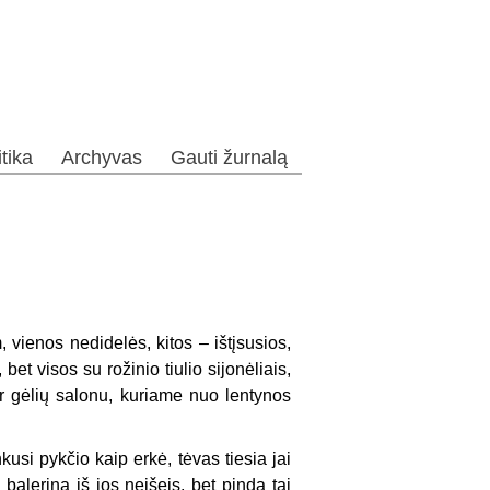
itika
Archyvas
Gauti žurnalą
vienos nedidelės, kitos – ištįsusios,
, bet visos su rožinio tiulio sijonėliais,
r gėlių salonu, kuriame nuo lentynos
usi pykčio kaip erkė, tėvas tiesia jai
 balerina iš jos neišeis, bet pinda tai