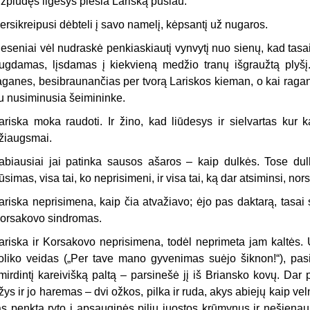
žplūdęs ilgesys plėšia Lariską pusiau.
ersikreipusi dėbteli į savo namelį, kėpsantį už nugaros.
eseniai vėl nudraskė penkiaskiautį vynvytį nuo sienų, kad tasa
ugdamas, lįsdamas į kiekvieną medžio tranų išgraužtą plyšį
aganes, besibraunančias per tvorą Lariskos kieman, o kai raga
u nusiminusia šeimininke.
ariska moka raudoti. Ir žino, kad liūdesys ir sielvartas kur 
žiaugsmai.
abiausiai jai patinka sausos ašaros – kaip dulkės. Tose dul
ūsimas, visa tai, ko neprisimeni, ir visa tai, ką dar atsiminsi, nor
ariska neprisimena, kaip čia atvažiavo; ėjo pas daktarą, tasai
orsakovo sindromas.
ariska ir Korsakovo neprisimena, todėl neprimeta jam kaltės. 
oliko veidas („Per tave mano gyvenimas suėjo šiknon!“), pasi
mirdintį kareivišką paltą – parsinešė jį iš Briansko kovų. Dar 
žys ir jo haremas – dvi ožkos, pilka ir ruda, akys abiejų kaip ve
as penktą ryto į apsauginės pilių juostos krūmynus ir nešienauj