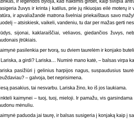
abrikas, ir legendos byloja, kad naktimis girdėt, kaip švilpia antra
asigeria žuvys ir krinta į katilus, prie jų rikiuojas eilė moterų ir 
atūra, ir apvaliažandė matrona švelniai priekaištaus savo mažy
uodelį – atsiskiesk, vaikeli, vandeniu, tu dar per mažas gerti nes
ūdys, sijonai, kaklaraiščiai, vėliavos, giedančios žuvys, ne
audonais įtrūkiais.
aimynė pasilenkia per tvorą, su dviem taurelėm ir konjako buteli
 Lariska, a girdi? Lariska… Numirė mano katė, – balsas virpa ka
ariska pasižiūri į gelinius harpijos nagus, suspaudusius taurė
euždaviau? – galvoja, bet neprisimena.
iesą pasakius, tai nesvarbu. Lariska žino, ko iš jos laukiama.
inkteli kaimynei – tuoj, tuoj, mieloji. Ir pamažu, vis garsindam
audonu mėnuliu.
aimynė paduoda jai taurę, ir balsas susigeria į konjaką kaip į s