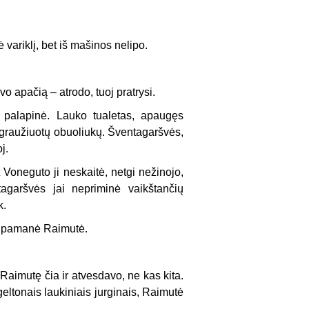
variklį, bet iš mašinos nelipo.
vo apačią – atrodo, tuoj pratrysi.
ip palapinė. Lauko tualetas, apaugęs
irmgraužiuotų obuoliukų. Šventagaršvės,
j.
 Voneguto ji neskaitė, netgi nežinojo,
agaršvės jai nepriminė vaikštančių
k.
 – pamanė Raimutė.
Raimutę čia ir atvesdavo, ne kas kita.
geltonais laukiniais jurginais, Raimutė