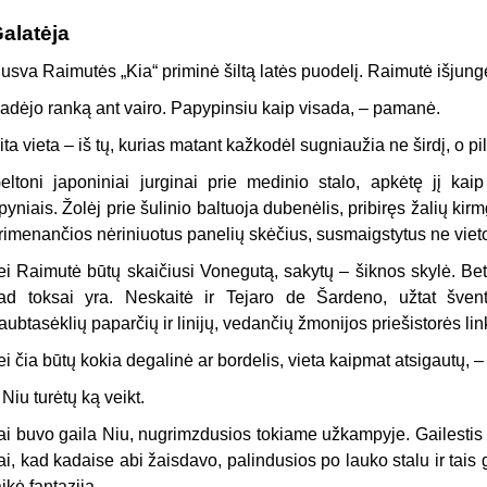
alatėja
usva Raimutės „Kia“ priminė šiltą latės puodelį. Raimutė išjungė 
adėjo ranką ant vairo. Papypinsiu kaip visada, – pamanė.
ita vieta – iš tų, kurias matant kažkodėl sugniaužia ne širdį, o pil
eltoni japoniniai jurginai prie medinio stalo, apkėtę jį ka
pyniais. Žolėj prie šulinio baltuoja dubenėlis, pribiręs žalių k
rimenančios nėriniuotus panelių skėčius, susmaigstytus ne vieto
ei Raimutė būtų skaičiusi Vonegutą, sakytų – šiknos skylė. Bet
ad toksai yra. Neskaitė ir Tejaro de Šardeno, užtat švent
aubtasėklių paparčių ir linijų, vedančių žmonijos priešistorės lin
ei čia būtų kokia degalinė ar bordelis, vieta kaipmat atsigautų,
r Niu turėtų ką veikt.
ai buvo gaila Niu, nugrimzdusios tokiame užkampyje. Gailestis 
ai, kad kadaise abi žaisdavo, palindusios po lauko stalu ir tais 
aikė fantazija.