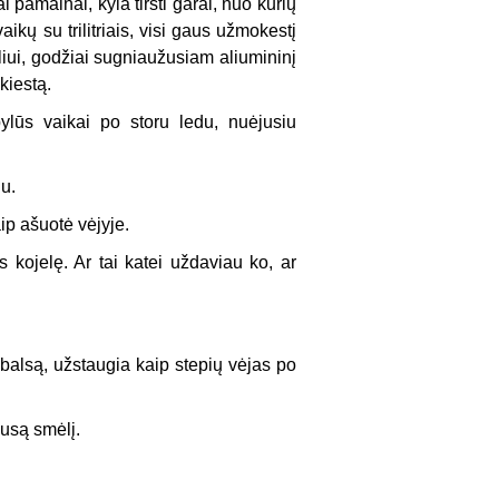
i pamainai, kyla tiršti garai, nuo kurių
vaikų su trilitriais, visi gaus užmokestį
liui, godžiai sugniaužusiam aliumininį
kiestą.
bylūs vaikai po storu ledu, nuėjusiu
u.
ip ašuotė vėjyje.
s kojelę. Ar tai katei uždaviau ko, ar
a balsą, užstaugia kaip stepių vėjas po
ausą smėlį.