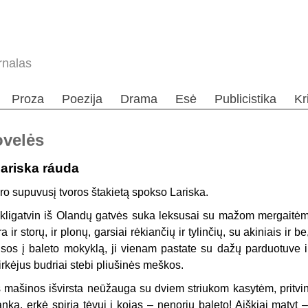
rnalas
Proza
Poezija
Drama
Esė
Publicistika
Kr
ovelės
ariska ráuda
ro supuvusį tvoros štakietą spokso Lariska.
kligatvin iš Olandų gatvės suka leksusai su mažom mergaitėm, 
ra ir storų, ir plonų, garsiai rėkiančių ir tylinčių, su akiniais ir be
isos į baleto mokyklą, ji vienam pastate su dažų parduotuve i
irkėjus budriai stebi pliušinės meškos.
š mašinos išvirsta neūžauga su dviem striukom kasytėm, pritvink
anką, erkė spiria tėvui į kojas – nenoriu baleto! Aiškiai matyt –