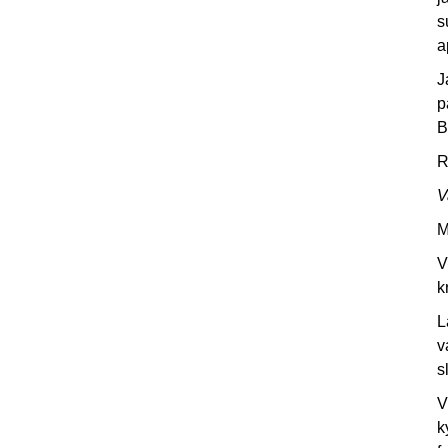
s
a
J
p
B
R
V
M
V
k
L
v
s
V
k