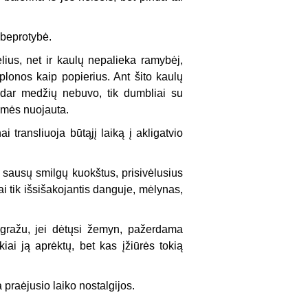
 beprotybė.
ius, net ir kaulų nepalieka ramybėj,
 plonos kaip popierius. Ant šito kaulų
 dar medžių nebuvo, tik dumbliai su
laimės nuojauta.
i transliuoja būtąjį laiką į akligatvio
 sausų smilgų kuokštus, prisivėlusius
ai tik išsišakojantis danguje, mėlynas,
ų gražu, jei dėtųsi žemyn, pažerdama
iai ją aprėktų, bet kas įžiūrės tokią
 praėjusio laiko nostalgijos.