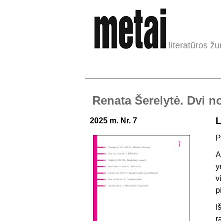
literatūros žu
Renata Šerelytė. Dvi n
L
2025 m. Nr. 7
P
A
y
v
p
I
r