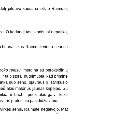
delį pildavo sausą smėlį, o Raimutė,
smą. O kadangi tas skonis jai nepatiko,
ichoanalitikas Raimutei vieno seanso
oko reelsų
: mergina su peroksidinių
ir taip storai nugrimuota, kad priminė
nka nuo seno, bjauraus ir ištvirkusio
prieš akis malonus jaunas kirpėjas. Su
kia, ir bac! – prieš akis gaivi, kukli
as – iš profesinio pasididžiavimo.
ištvirkęs senis, Raimutė negalvojo. Mat