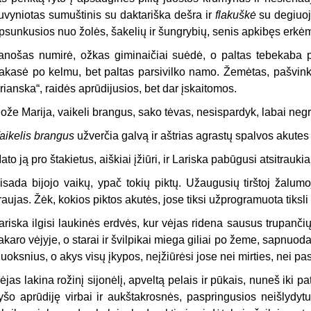
uvyniotas sumuštinis su daktariška dešra ir
flakuškė
su degiuoj
psunkusios nuo žolės, šakelių ir šungrybių, senis apkibęs erkėm,
anošas numirė, ožkas giminaičiai suėdė, o paltas tebekaba p
akasė po kelmu, bet paltas parsivilko namo. Žemėtas, pašvink
rianska“, raidės aprūdijusios, bet dar įskaitomos.
ože Marija, vaikeli brangus, sako tėvas, nesispardyk, labai neg
aikelis brangus
užverčia galvą ir aštrias agrastų spalvos akutes 
ato ją pro štakietus, aiškiai įžiūri, ir Lariska pabūgusi atsitraukia
isada bijojo vaikų, ypač tokių piktų. Užaugusių tirštoj žalumo
raujas. Žėk, kokios piktos akutės, jose tiksi užprogramuota tiksli 
ariska ilgisi laukinės erdvės, kur vėjas ridena sausus trupančių
akaro vėjyje, o starai ir švilpikai miega giliai po žeme, sapnuod
luoksnius, o akys visų įkypos, neįžiūrėsi jose nei mirties, nei p
ėjas lakina rožinį sijonėlį, apveltą pelais ir pūkais, nuneš iki 
yšo aprūdiję virbai ir aukštakrosnės, paspringusios neišlydytu