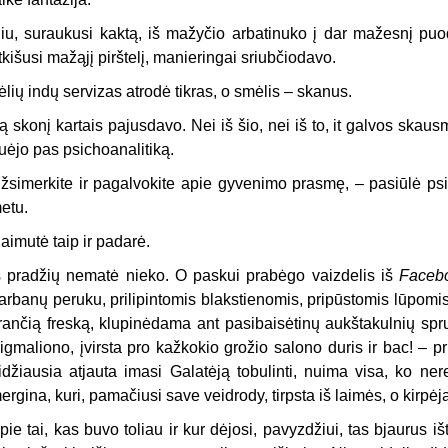
iu, suraukusi kaktą, iš mažyčio arbatinuko į dar mažesnį puo
tkišusi mažąjį pirštelį, manieringai sriubčiodavo.
ėlių indų servizas atrodė tikras, o smėlis – skanus.
ą skonį kartais pajusdavo. Nei iš šio, nei iš to, it galvos skau
uėjo pas psichoanalitiką.
žsimerkite ir pagalvokite apie gyvenimo prasmę, – pasiūlė ps
etu.
aimutė taip ir padarė.
š pradžių nematė nieko. O paskui prabėgo vaizdelis iš
Facebo
arbanų peruku, prilipintomis blakstienomis, pripūstomis lūpomis 
rančią freską, klupinėdama ant pasibaisėtinų aukštakulnių spru
igmaliono, įvirsta pro kažkokio grožio salono duris ir bac! – 
idžiausia atjauta imasi Galatėją tobulinti, nuima visa, ko nerei
ergina, kuri, pamačiusi save veidrody, tirpsta iš laimės, o kirpėj
pie tai, kas buvo toliau ir kur dėjosi, pavyzdžiui, tas bjaurus 