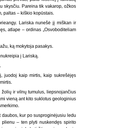
u skysčiu. Pareina tik vakarop, ožkos
 paltas – kiškio kopūstais.
rieangy. Lariska nunešė jį miškan ir
ęs, atlape – ordinas „Osvoboditeliam
ražu, ką mokytoja pasakys.
nukreipia į Lariską.
.
j, juodoj kaip mirtis, kaip sukrešėjęs
mirtis.
 žolių ir vilnų tumulus, liepsnojančius
ami vieną ant kito suklotus geologinius
asmerkimo.
pat daubos, kur po susproginėjusiu ledu
 plienu – ten plyti nuskendęs spirito