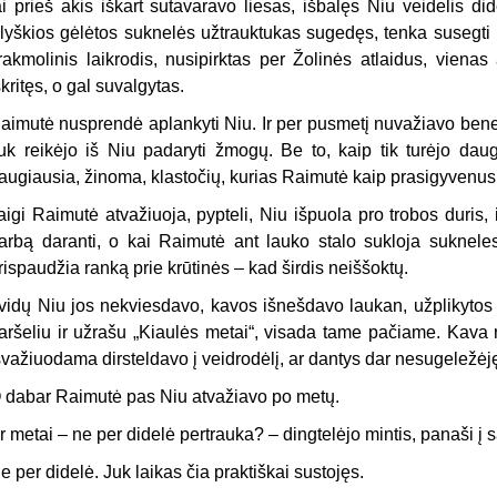
ai prieš akis iškart sutavaravo liesas, išbalęs Niu veidelis did
lyškios gėlėtos suknelės užtrauktukas sugedęs, tenka susegti p
rakmolinis laikrodis, nusipirktas per Žolinės atlaidus, vienas
škritęs, o gal suvalgytas.
aimutė nusprendė aplankyti Niu. Ir per pusmetį nuvažiavo bene
uk reikėjo iš Niu padaryti žmogų. Be to, kaip tik turėjo daug
augiausia, žinoma, klastočių, kurias Raimutė kaip prasigyvenusi 
aigi Raimutė atvažiuoja, pypteli, Niu išpuola pro trobos duris
arbą daranti, o kai Raimutė ant lauko stalo sukloja sukneles
rispaudžia ranką prie krūtinės – kad širdis neiššoktų.
 vidų Niu jos nekviesdavo, kavos išnešdavo laukan, užplikyto
aršeliu ir užrašu „Kiaulės metai“, visada tame pačiame. Kava 
švažiuodama dirsteldavo į veidrodėlį, ar dantys dar nesugeležėj
 dabar Raimutė pas Niu atvažiavo po metų.
r metai – ne per didelė pertrauka? – dingtelėjo mintis, panaši į s
e per didelė. Juk laikas čia praktiškai sustojęs.