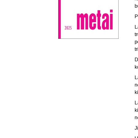
b
P
L
t
p
t
D
k
L
n
k
L
k
n
J