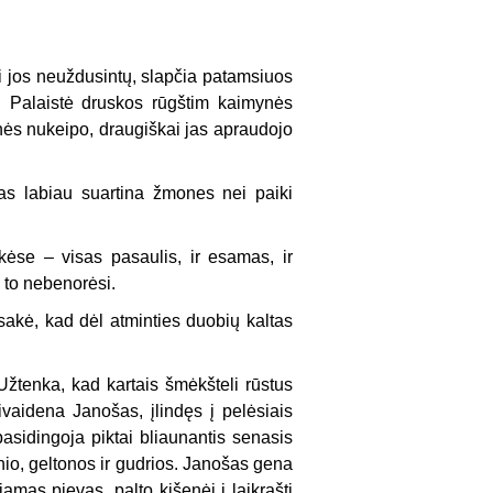
i jos neuždusintų, slapčia patamsiuos
. Palaistė druskos rūgštim kaimynės
nės nukeipo, draugiškai jas apraudojo
kas labiau suartina žmones nei paiki
kėse – visas pasaulis, ir esamas, ir
s to nebenorėsi.
 sakė, kad dėl atminties duobių kaltas
Užtenka, kad kartais šmėkšteli rūstus
vaidena Janošas, įlindęs į pelėsiais
pasidingoja piktai bliaunantis senasis
lnio, geltonos ir gudrios. Janošas gena
amas pievas, palto kišenėj į laikraštį