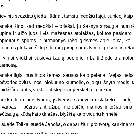
us.
ievinis strazdas gieda liūdnai, tamsių medžių lajoj, sunkioj kaip
ariska žino, kad medžiai – priešai, jų šaknys smaugia numirėl
rupina ir aižo juos į vis mažesnes atplaišas, kol tos pasidaro
opieriaus sporos ir pirmuonys rašo giesmes apie laiką, kai
rilobitais plūkavo šiltoj silūrinėj jūroj ir oras tvinko grėsme ir ne
irviniai vijokliai susiuva kaulų popierių ir balti žiedų gramofona
osmosą.
ariska ilgisi nualintos žemės, sausos kaip pelenai. Vėjas neša
ešvarios avių vilnos, niekur nė krūmelio, o jeigu išnyra medis, t
ibirkščiuojantis, virsta ant stepės ir perskelia ją pusiau.
ariska tūno prie tvoros, įsitvėrusi supuvusio štakieto – būt
irvarpas ir pūzrus ant džipų, mergaičių mamos ir tėčiai smark
eūžaugą, kūdą kaip driežas, blyškią kaip vidurių kirmėlė.
i suėdė Toliką, suėdė Janošą, o dabar žiūri pro tvorą, kankinama