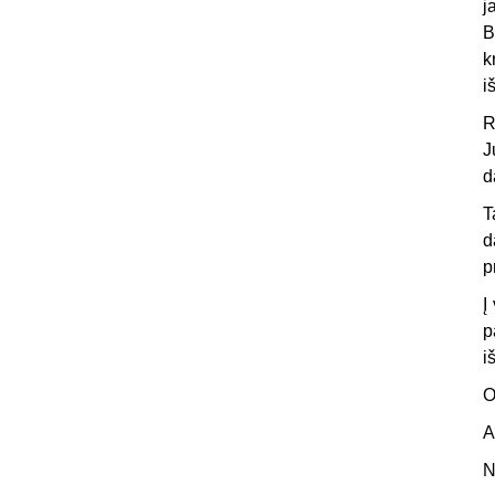
j
B
k
i
R
J
d
T
d
p
Į
p
i
O
A
N