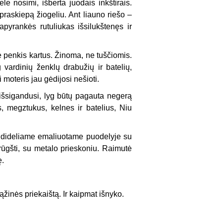
ele nosimi, išberta juodais inkštirais.
raskiepą žiogeliu. Ant liauno riešo –
 apyrankės rutuliukas išsilukštenęs ir
 penkis kartus. Žinoma, ne tuščiomis.
 vardinių ženklų drabužių ir batelių,
moteris jau gėdijosi nešioti.
, išsigandusi, lyg būtų pagauta negerą
, megztukus, kelnes ir batelius, Niu
s dideliame emaliuotame puodelyje su
rūgšti, su metalo prieskoniu. Raimutė
ę.
ąžinės priekaištą. Ir kaipmat išnyko.