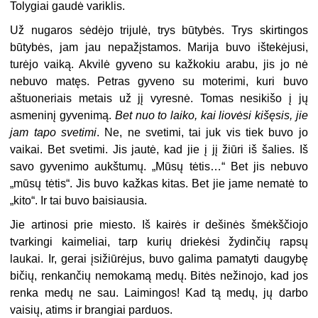
Tolygiai gaudė variklis.
Už nugaros sėdėjo trijulė, trys būtybės. Trys skirtingos
būtybės, jam jau nepažįstamos. Marija buvo ištekėjusi,
turėjo vaiką. Akvilė gyveno su kažkokiu arabu, jis jo nė
nebuvo matęs. Petras gyveno su moterimi, kuri buvo
aštuoneriais metais už jį vyresnė. Tomas nesikišo į jų
asmeninį gyvenimą.
Bet nuo to laiko, kai liovėsi kišęsis, jie
jam tapo svetimi
. Ne, ne svetimi, tai juk vis tiek buvo jo
vaikai. Bet svetimi. Jis jautė, kad jie į jį žiūri iš šalies. Iš
savo gyvenimo aukštumų. „Mūsų tėtis…“ Bet jis nebuvo
„mūsų tėtis“. Jis buvo kažkas kitas. Bet jie jame nematė to
„kito“. Ir tai buvo baisiausia.
Jie artinosi prie miesto. Iš kairės ir dešinės šmėkščiojo
tvarkingi kaimeliai, tarp kurių driekėsi žydinčių rapsų
laukai. Ir, gerai įsižiūrėjus, buvo galima pamatyti daugybę
bičių, renkančių nemokamą medų. Bitės nežinojo, kad jos
renka medų ne sau. Laimingos! Kad tą medų, jų darbo
vaisių, atims ir brangiai parduos.