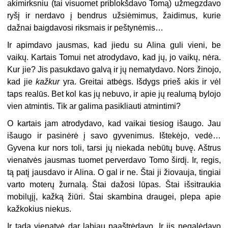
akimirksniu (tai visuomet priblokšdavo Tomą) užmegzdavo
ryšį ir nerdavo į bendrus užsiėmimus, žaidimus, kurie
dažnai baigdavosi riksmais ir peštynėmis…
Ir apimdavo jausmas, kad jiedu su Alina guli vieni, be
vaikų. Kartais Tomui net atrodydavo, kad jų, jo vaikų, nėra.
Kur jie? Jis pasukdavo galvą ir jų nematydavo. Nors žinojo,
kad jie
kažkur
yra. Greitai atbėgs. Išdygs prieš akis ir vėl
taps realūs. Bet kol kas jų nebuvo, ir apie jų realumą bylojo
vien atmintis. Tik ar galima pasikliauti atmintimi?
O kartais jam atrodydavo, kad vaikai tiesiog išaugo. Jau
išaugo ir pasinėrė į savo gyvenimus. Ištekėjo, vedė…
Gyvena kur nors toli, tarsi jų niekada nebūtų buvę. Aštrus
vienatvės jausmas tuomet perverdavo Tomo širdį. Ir, regis,
tą patį jausdavo ir Alina. O gal ir ne. Štai ji žiovauja, tingiai
varto moterų žurnalą. Štai dažosi lūpas. Štai išsitraukia
mobilųjį, kažką žiūri. Štai skambina draugei, plepa apie
kažkokius niekus.
Ir tada vienatvė dar labiau paaštrėdavo. Ir jis negalėdavo