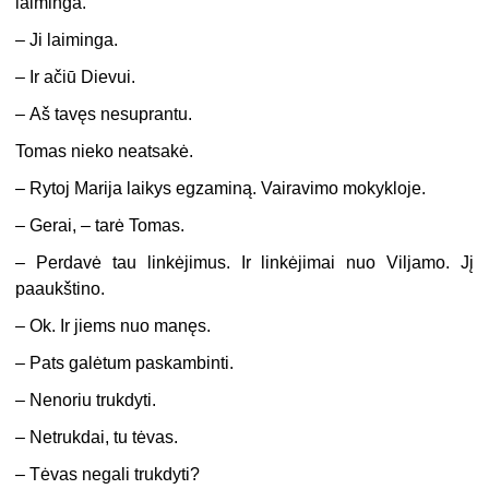
laiminga.
–
Ji laiminga.
–
Ir ačiū Dievui.
–
Aš tavęs nesuprantu.
Tomas nieko neatsakė.
–
Rytoj Marija laikys egzaminą. Vairavimo mokykloje.
–
Gerai, – tarė Tomas.
–
Perdavė tau linkėjimus. Ir linkėjimai nuo Viljamo. Jį
paaukštino.
–
Ok. Ir jiems nuo manęs.
–
Pats galėtum paskambinti.
–
Nenoriu trukdyti.
–
Netrukdai, tu tėvas.
–
Tėvas negali trukdyti?