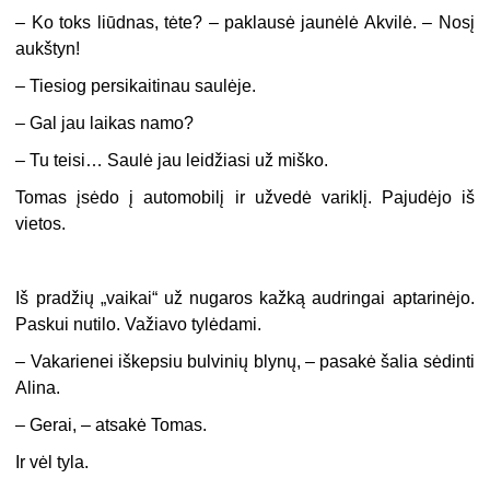
–
Ko toks liūdnas, tėte? – paklausė jaunėlė Akvilė. – Nosį
aukštyn!
–
Tiesiog persikaitinau saulėje.
–
Gal jau laikas namo?
–
Tu teisi… Saulė jau leidžiasi už miško.
Tomas įsėdo į automobilį ir užvedė variklį. Pajudėjo iš
vietos.
Iš pradžių „vaikai“ už nugaros kažką audringai aptarinėjo.
Paskui nutilo. Važiavo tylėdami.
–
Vakarienei iškepsiu bulvinių blynų, – pasakė šalia sėdinti
Alina.
–
Gerai, – atsakė Tomas.
Ir vėl tyla.