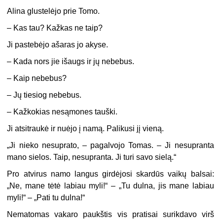
Alina glustelėjo prie Tomo.
–
Kas tau? Kažkas ne taip?
Ji pastebėjo ašaras jo akyse.
–
Kada nors jie išaugs ir jų nebebus.
–
Kaip nebebus?
–
Jų tiesiog nebebus.
–
Kažkokias nesąmones tauški.
Ji atsitraukė ir nuėjo į namą. Palikusi jį vieną.
„
Ji nieko nesuprato, – pagalvojo Tomas. – Ji nesupranta
mano sielos. Taip, nesupranta. Ji turi savo sielą.“
Pro atvirus namo langus girdėjosi skardūs vaikų balsai:
„Ne, mane tėtė labiau myli!“ – „Tu dulna, jis mane labiau
myli!“ – „Pati tu dulna!“
Nematomas vakaro paukštis vis pratisai surikdavo virš