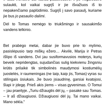
sulaukti, kol vaikai sugrįš ir jie išvažiuos iš to
nepakenčiamo paplūdimio. Sugrįš į savo pasaulį, kuriame
jie bus
jo pasaulio dalimi
.
Dėl to Tomas nemėgo to triukšmingo ir sausakimšo
vandens telkinio.
Bet prabėgo metai, dabar jie buvo prie to mylimo,
pasislėpusio tarp miškų ežero… Akvilė, Marija ir Petras
išlipo iš vandens. Dvi jau susiformavusios moterys, kurių
beveik nepridengtas, sujudančias sulig kiekvienu žingsniu
krūtis prilaikė tik simbolinės maudymosi kostiumėlių
juostelės, ir raumeningas (ne taip, kaip jis, Tomas) vyras su
stilingais ūsiukais. Jie buvo įsiaudrinę, garsiai kvatojosi,
šlapi ir įdegę. Prieš akis jiems – visas gyvenimas. O Tomui
– jau praeityje. „Turiu džiaugtis dėl jų, – pasakė sau Tomas.
– Ir aš džiaugiuosi. Džiaugiuosi dėl jų. Tai mano vaikai.
Mano sėkla.“