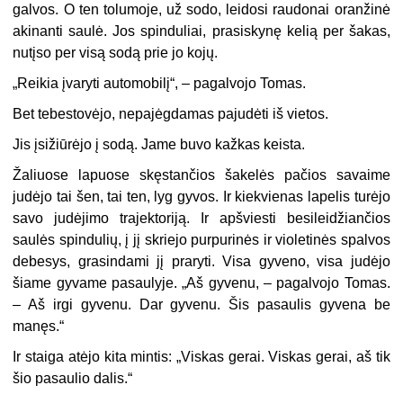
galvos. O ten tolumoje, už sodo, leidosi raudonai oranžinė
akinanti saulė. Jos spinduliai, prasiskynę kelią per šakas,
nutįso per visą sodą prie jo kojų.
„
Reikia įvaryti automobilį“, – pagalvojo Tomas.
Bet tebestovėjo, nepajėgdamas pajudėti iš vietos.
Jis įsižiūrėjo į sodą. Jame buvo kažkas keista.
Žaliuose lapuose skęstančios šakelės pačios savaime
judėjo tai šen, tai ten, lyg gyvos. Ir kiekvienas lapelis turėjo
savo judėjimo trajektoriją. Ir apšviesti besileidžiančios
saulės spindulių, į jį skriejo purpurinės ir violetinės spalvos
debesys, grasindami jį praryti. Visa gyveno, visa judėjo
šiame gyvame pasaulyje. „Aš gyvenu, – pagalvojo Tomas.
– Aš irgi gyvenu. Dar gyvenu. Šis pasaulis gyvena be
manęs.“
Ir staiga atėjo kita mintis: „Viskas gerai. Viskas gerai, aš tik
šio pasaulio dalis.“