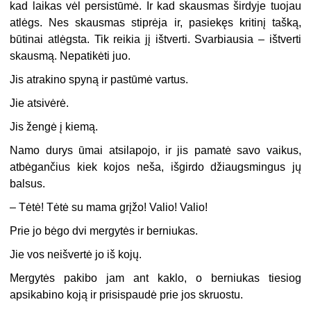
kad laikas vėl persistūmė. Ir kad skausmas širdyje tuojau
atlėgs. Nes skausmas stiprėja ir, pasiekęs kritinį tašką,
būtinai atlėgsta. Tik reikia jį ištverti. Svarbiausia – ištverti
skausmą. Nepatikėti juo.
Jis atrakino spyną ir pastūmė vartus.
Jie atsivėrė.
Jis žengė į kiemą.
Namo durys ūmai atsilapojo, ir jis pamatė savo vaikus,
atbėgančius kiek kojos neša, išgirdo džiaugsmingus jų
balsus.
–
Tėtė! Tėtė su mama grįžo! Valio! Valio!
Prie jo bėgo dvi mergytės ir berniukas.
Jie vos neišvertė jo iš kojų.
Mergytės pakibo jam ant kaklo, o berniukas tiesiog
apsikabino koją ir prisispaudė prie jos skruostu.