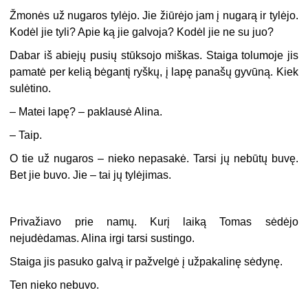
Žmonės už nugaros tylėjo. Jie žiūrėjo jam į nugarą ir tylėjo.
Kodėl jie tyli? Apie ką jie galvoja? Kodėl jie ne su juo?
Dabar iš abiejų pusių stūksojo miškas. Staiga tolumoje jis
pamatė per kelią bėgantį ryškų, į lapę panašų gyvūną. Kiek
sulėtino.
–
Matei lapę? – paklausė Alina.
–
Taip.
O tie už nugaros – nieko nepasakė. Tarsi jų nebūtų buvę.
Bet jie buvo. Jie – tai jų tylėjimas.
Privažiavo prie namų. Kurį laiką Tomas sėdėjo
nejudėdamas. Alina irgi tarsi sustingo.
Staiga jis pasuko galvą ir pažvelgė į užpakalinę sėdynę.
Ten nieko nebuvo.