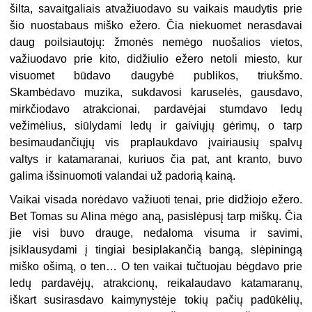
šilta, savaitgaliais atvažiuodavo su vaikais maudytis prie
šio nuostabaus miško ežero. Čia niekuomet nerasdavai
daug poilsiautojų: žmonės nemėgo nuošalios vietos,
važiuodavo prie kito, didžiulio ežero netoli miesto, kur
visuomet būdavo daugybė publikos, triukšmo.
Skambėdavo muzika, sukdavosi karuselės, gausdavo,
mirkčiodavo atrakcionai, pardavėjai stumdavo ledų
vežimėlius, siūlydami ledų ir gaiviųjų gėrimų, o tarp
besimaudančiųjų vis praplaukdavo įvairiausių spalvų
valtys ir katamaranai, kuriuos čia pat, ant kranto, buvo
galima išsinuomoti valandai už padorią kainą.
Vaikai visada norėdavo važiuoti tenai, prie didžiojo ežero.
Bet Tomas su Alina mėgo aną, pasislėpusį tarp miškų. Čia
jie visi buvo drauge, nedaloma visuma ir savimi,
įsiklausydami į tingiai besiplakančią bangą, slėpiningą
miško ošimą, o ten… O ten vaikai tučtuojau bėgdavo prie
ledų pardavėjų, atrakcionų, reikalaudavo katamaranų,
iškart susirasdavo kaimynystėje tokių pačių padūkėlių,