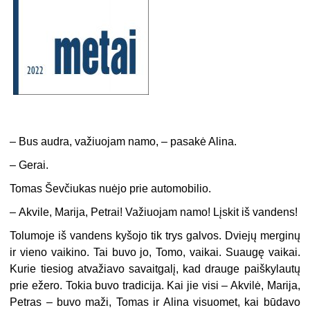
–
Bus audra, važiuojam namo, – pasakė Alina.
–
Gerai.
Tomas Ševčiukas nuėjo prie automobilio.
–
Akvile, Marija, Petrai! Važiuojam namo! Lįskit iš vandens!
Tolumoje iš vandens kyšojo tik trys galvos. Dviejų merginų
ir vieno vaikino. Tai buvo jo, Tomo, vaikai. Suaugę vaikai.
Kurie tiesiog atvažiavo savaitgalį, kad drauge paiškylautų
prie ežero. Tokia buvo tradicija. Kai jie visi – Akvilė, Marija,
Petras – buvo maži, Tomas ir Alina visuomet, kai būdavo