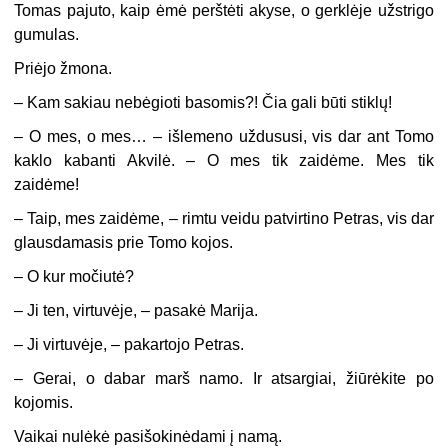
Tomas pajuto, kaip ėmė perštėti akyse, o gerklėje užstrigo
gumulas.
Priėjo žmona.
–
Kam sakiau nebėgioti basomis?! Čia gali būti stiklų!
–
O mes, o mes… – išlemeno uždususi, vis dar ant Tomo
kaklo kabanti Akvilė. – O mes tik zaidėme. Mes tik
zaidėme!
–
Taip, mes zaidėme, – rimtu veidu patvirtino Petras, vis dar
glausdamasis prie Tomo kojos.
–
O kur močiutė?
–
Ji ten, virtuvėje, – pasakė Marija.
–
Ji virtuvėje, – pakartojo Petras.
–
Gerai, o dabar marš namo. Ir atsargiai, žiūrėkite po
kojomis.
Vaikai nulėkė pasišokinėdami į namą.