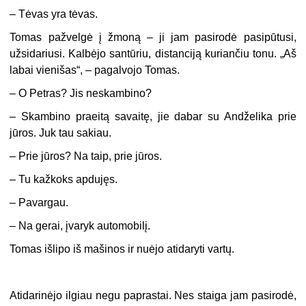
–
Tėvas yra tėvas.
Tomas pažvelgė į žmoną – ji jam pasirodė pasipūtusi,
užsidariusi. Kalbėjo santūriu, distanciją kuriančiu tonu. „Aš
labai vienišas“, – pagalvojo Tomas.
–
O Petras? Jis neskambino?
–
Skambino praeitą savaitę, jie dabar su Andželika prie
jūros. Juk tau sakiau.
–
Prie jūros? Na taip, prie jūros.
–
Tu kažkoks apdujęs.
–
Pavargau.
–
Na gerai, įvaryk automobilį.
Tomas išlipo iš mašinos ir nuėjo atidaryti vartų.
Atidarinėjo ilgiau negu paprastai. Nes staiga jam pasirodė,