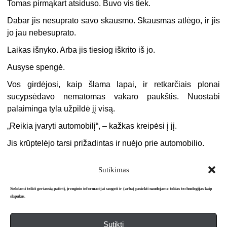
Tomas pirmąkart atsiduso. Buvo vis tiek.
Dabar jis nesuprato savo skausmo. Skausmas atlėgo, ir jis
jo jau nebesuprato.
Laikas išnyko. Arba jis tiesiog iškrito iš jo.
Ausyse spengė.
Vos girdėjosi, kaip šlama lapai, ir retkarčiais plonai
sucypsėdavo nematomas vakaro paukštis. Nuostabi
palaiminga tyla užpildė jį visą.
„
Reikia įvaryti automobilį“, – kažkas kreipėsi į jį.
Jis krūptelėjo tarsi prižadintas ir nuėjo prie automobilio.
Sutikimas
Siekdami teikti geriausią patirtį, įrenginio informacijai saugoti ir (arba) pasiekti naudojame tokias technologijas kaip
slapukus.
Sutikti