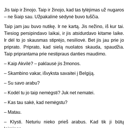
Jis taip ir žinojo. Taip ir žinojo, kad tas tylėjimas už nugaros
– ne šiaip sau. Užpakalinė sėdynė buvo tuščia.
Taip jam jau buvo nutikę. Ir ne kartą. Jis nežino, iš kur tai.
Tiesiog persipindavo laikai, ir jis atsidurdavo kitame laike.
Ir dėl to jo skausmas stiprėjo, nesiliovė. Bet jis jau prie jo
priprato. Priprato, kad sielą nuolatos skauda, spaudžia.
Taip priprantama prie nestipraus danties maudimo.
–
Kaip Akvilė? – paklausė jis žmonos.
–
Skambino vakar, išvyksta savaitei į Belgiją.
–
Su savo arabu?
–
Kodėl tu jo taip nemėgsti? Juk net nematei.
–
Kas tau sakė, kad nemėgstu?
–
Matau.
–
Klysti. Neturiu nieko prieš arabus. Kad tik ji būtų