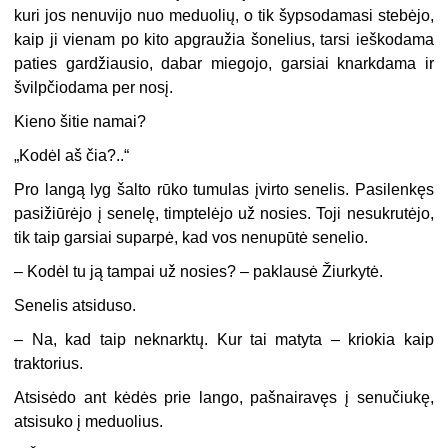
kuri jos nenuvijo nuo meduolių, o tik šypsodamasi stebėjo,
kaip ji vienam po kito apgraužia šonelius, tarsi ieškodama
paties gardžiausio, dabar miegojo, garsiai knarkdama ir
švilpčiodama per nosį.
Kieno šitie namai?
„
Kodėl aš čia?..“
Pro langą lyg šalto rūko tumulas įvirto senelis. Pasilenkęs
pasižiūrėjo į senelę, timptelėjo už nosies. Toji nesukrutėjo,
tik taip garsiai suparpė, kad vos nenupūtė senelio.
–
Kodėl tu ją tampai už nosies? – paklausė Žiurkytė.
Senelis atsiduso.
–
Na, kad taip neknarktų. Kur tai matyta – kriokia kaip
traktorius.
Atsisėdo ant kėdės prie lango, pašnairavęs į senučiukę,
atsisuko į meduolius.