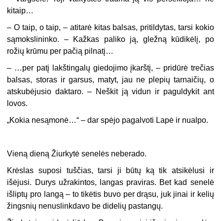
kitaip…
–
O taip, o taip, – atitarė kitas balsas, pritildytas, tarsi kokio
sąmokslininko. – Kažkas paliko ją, gležną kūdikėlį, po
rožių krūmu per pačią pilnatį…
–
…per patį lakštingalų giedojimo įkarštį, – pridūrė trečias
balsas, storas ir garsus, matyt, jau ne plepių tarnaičių, o
atskubėjusio daktaro. – Neškit ją vidun ir paguldykit ant
lovos.
„
Kokia nesąmonė…“ – dar spėjo pagalvoti Lapė ir nualpo.
Vieną dieną Žiurkytė senelės neberado.
Krėslas suposi tuščias, tarsi ji būtų ką tik atsikėlusi ir
išėjusi. Durys užrakintos, langas praviras. Bet kad senelė
išliptų pro langą – to tikėtis buvo per drąsu, juk jinai ir kelių
žingsnių nenuslinkdavo be didelių pastangų.