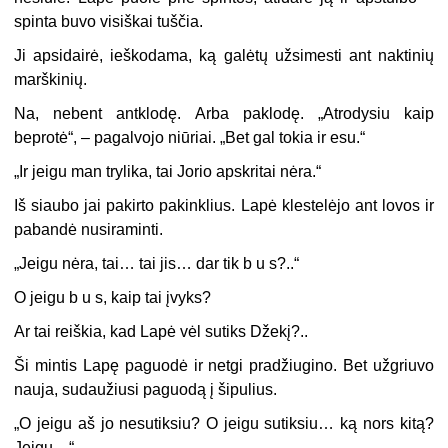
spinta buvo visiškai tuščia.
Ji apsidairė, ieškodama, ką galėtų užsimesti ant naktinių
marškinių.
Na, nebent antklodę. Arba paklodę. „Atrodysiu kaip
beprotė“, – pagalvojo niūriai. „Bet gal tokia ir esu.“
„
Ir jeigu man trylika, tai Jorio apskritai nėra.“
Iš siaubo jai pakirto pakinklius. Lapė klestelėjo ant lovos ir
pabandė nusiraminti.
„
Jeigu nėra, tai… tai jis… dar tik b u s?..“
O jeigu b u s, kaip tai įvyks?
Ar tai reiškia, kad Lapė vėl sutiks Džekį?..
Ši mintis Lapę paguodė ir netgi pradžiugino. Bet užgriuvo
nauja, sudaužiusi paguodą į šipulius.
„
O jeigu aš jo nesutiksiu? O jeigu sutiksiu… ką nors kitą?
Jeigu…“