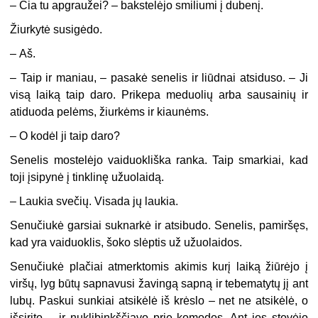
–
Čia tu apgraužei? – bakstelėjo smiliumi į dubenį.
Žiurkytė susigėdo.
–
Aš.
–
Taip ir maniau, – pasakė senelis ir liūdnai atsiduso. – Ji
visą laiką taip daro. Prikepa meduolių arba sausainių ir
atiduoda pelėms, žiurkėms ir kiaunėms.
–
O kodėl ji taip daro?
Senelis mostelėjo vaiduokliška ranka. Taip smarkiai, kad
toji įsipynė į tinklinę užuolaidą.
–
Laukia svečių. Visada jų laukia.
Senučiukė garsiai suknarkė ir atsibudo. Senelis, pamiršęs,
kad yra vaiduoklis, šoko slėptis už užuolaidos.
Senučiukė plačiai atmerktomis akimis kurį laiką žiūrėjo į
viršų, lyg būtų sapnavusi žavingą sapną ir tebematytų jį ant
lubų. Paskui sunkiai atsikėlė iš krėslo – net ne atsikėlė, o
išsirito – ir nuklibinkščiavo prie komodos. Ant jos stovėjo