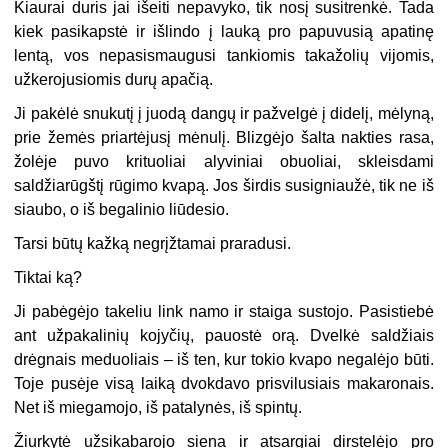
Kiaurai duris jai išeiti nepavyko, tik nosį susitrenkė. Tada
kiek pasikapstė ir išlindo į lauką pro papuvusią apatinę
lentą, vos nepasismaugusi tankiomis takažolių vijomis,
užkerojusiomis durų apačią.
Ji pakėlė snukutį į juodą dangų ir pažvelgė į didelį, mėlyną,
prie žemės priartėjusį mėnulį. Blizgėjo šalta nakties rasa,
žolėje puvo krituoliai alyviniai obuoliai, skleisdami
saldžiarūgštį rūgimo kvapą. Jos širdis susigniaužė, tik ne iš
siaubo, o iš begalinio liūdesio.
Tarsi būtų kažką negrįžtamai praradusi.
Tiktai ką?
Ji pabėgėjo takeliu link namo ir staiga sustojo. Pasistiebė
ant užpakalinių kojyčių, pauostė orą. Dvelkė saldžiais
drėgnais meduoliais – iš ten, kur tokio kvapo negalėjo būti.
Toje pusėje visą laiką dvokdavo prisvilusiais makaronais.
Net iš miegamojo, iš patalynės, iš spintų.
Žiurkytė užsikabarojo siena ir atsargiai dirstelėjo pro