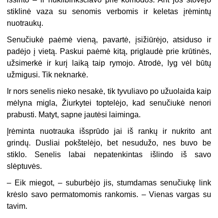
stiklinė vaza su senomis verbomis ir keletas įrėmintų
nuotraukų.
Senučiukė paėmė vieną, pavartė, įsižiūrėjo, atsiduso ir
padėjo į vietą. Paskui paėmė kitą, priglaudė prie krūtinės,
užsimerkė ir kurį laiką taip rymojo. Atrodė, lyg vėl būtų
užmigusi. Tik neknarkė.
Ir nors senelis nieko nesakė, tik tyvuliavo po užuolaida kaip
mėlyna migla, Žiurkytei toptelėjo, kad senučiukė nenori
prabusti. Matyt, sapne jautėsi laiminga.
Įrėminta nuotrauka išsprūdo jai iš rankų ir nukrito ant
grindų. Dusliai pokštelėjo, bet nesudužo, nes buvo be
stiklo. Senelis labai nepatenkintas išlindo iš savo
slėptuvės.
–
Eik miegot, – suburbėjo jis, stumdamas senučiukę link
krėslo savo permatomomis rankomis. – Vienas vargas su
tavim.