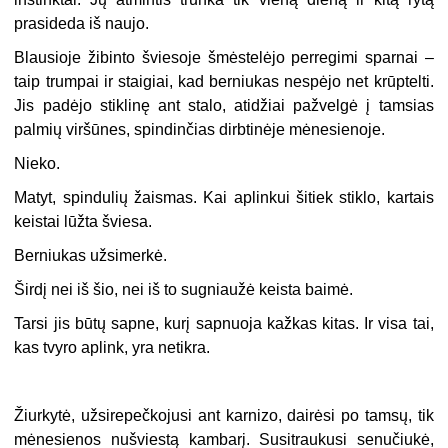
prasideda iš naujo.
Blausioje žibinto šviesoje šmėstelėjo perregimi sparnai –
taip trumpai ir staigiai, kad berniukas nespėjo net krūptelti.
Jis padėjo stiklinę ant stalo, atidžiai pažvelgė į tamsias
palmių viršūnes, spindinčias dirbtinėje mėnesienoje.
Nieko.
Matyt, spindulių žaismas. Kai aplinkui šitiek stiklo, kartais
keistai lūžta šviesa.
Berniukas užsimerkė.
Širdį nei iš šio, nei iš to sugniaužė keista baimė.
Tarsi jis būtų sapne, kurį sapnuoja kažkas kitas. Ir visa tai,
kas tvyro aplink, yra netikra.
Žiurkytė, užsirepečkojusi ant karnizo, dairėsi po tamsų, tik
mėnesienos nušviestą kambarį. Susitraukusi senučiukė,