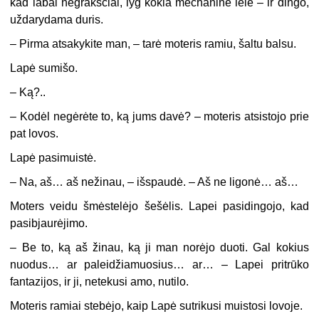
kad labai negrakščiai, lyg kokia mechaninė lėlė – ir dingo,
uždarydama duris.
–
Pirma atsakykite man, – tarė moteris ramiu, šaltu balsu.
Lapė sumišo.
–
Ką?..
–
Kodėl negėrėte to, ką jums davė? – moteris atsistojo prie
pat lovos.
Lapė pasimuistė.
–
Na, aš… aš nežinau, – išspaudė. – Aš ne ligonė… aš…
Moters veidu šmėstelėjo šešėlis. Lapei pasidingojo, kad
pasibjaurėjimo.
–
Be to, ką aš žinau, ką ji man norėjo duoti. Gal kokius
nuodus… ar paleidžiamuosius… ar… – Lapei pritrūko
fantazijos, ir ji, netekusi amo, nutilo.
Moteris ramiai stebėjo, kaip Lapė sutrikusi muistosi lovoje.