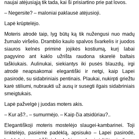
naujai atėjusiąją tik tada, kai ši prisiartino prie pat lovos.
–
Negersite? – maloniai paklausė atėjusioji.
Lapė krūptelėjo.
Moteris atrodė taip, lyg būtų ką tik nužengusi nuo madų
žurnalo viršelio. Dramblio kaulo spalvos švarkelis ir juodos
siauros kelnės priminė jojikės kostiumą, kurį labai
pagyvino ant kaklo užrišta raudona skarelė baltais
taškiukais. Aulinukai, siekiantys iki pusės blauzdų, irgi
atrodė neapsakomai elegantiški ir netgi, kaip Lapei
pasirodė, su sidabriniais pentinais. Plaukai, nukirpti griežtu
karė stiliumi, nubraukti už ausų ir susegti ilgais sidabriniais
smeigtukais.
Lapė pažvelgė į juodas moters akis.
–
Kur aš?.. – sumurmėjo. – Kaip čia atsidūriau?..
Elegantiškoji moteris mostelėjo slaugei-kambarinei. Toji
linktelėjo, pasiėmė padėklą, apsisuko – Lapei pasirodė,