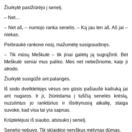
Žiurkytė pasižiūrėjo į senelį.
–
Net…
–
Net aš, – numojo ranka senelis. – Ką jau ten aš. Aš jai –
niekas.
Perbraukė rankove nosį, mažumėlę susigraudinęs.
–
Tik mūsų Meškutė – tik jinai galėtų ją sugrąžinti. Bet
Meškutė seniai mus paliko. Mes net nebežinome, kaip ji
atrodo.
Žiurkytė susigūžė ant palangės.
Iš sodo dvelktelėjęs vėsus oro gūsis pašiaušė kailiuką jai
ant nugaros. Ir ji, žiūrėdama į tuščią senelės krėslą,
nuzulintus jo ranktūrius ir išsitrynusią atkaltę, staiga
suvokė, kad visa tai yra sapnas.
Krūptelėjusi iš siaubo, atsisuko į senelį.
Senelio nebuvo. Tik sklaidėsi neryškus mėlynas dūmas.