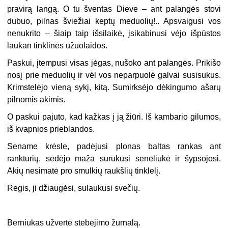
pravirą langą. O tu šventas Dieve – ant palangės stovi
dubuo, pilnas šviežiai keptų meduolių!.. Apsvaigusi vos
nenukrito – šiaip taip išsilaikė, įsikabinusi vėjo išpūstos
laukan tinklinės užuolaidos.
Paskui, įtempusi visas jėgas, nušoko ant palangės. Prikišo
nosį prie meduolių ir vėl vos neparpuolė galvai susisukus.
Krimstelėjo vieną sykį, kitą. Sumirksėjo dėkingumo ašarų
pilnomis akimis.
O paskui pajuto, kad kažkas į ją žiūri. Iš kambario gilumos,
iš kvapnios prieblandos.
Sename krėsle, padėjusi plonas baltas rankas ant
ranktūrių, sėdėjo maža surukusi seneliukė ir šypsojosi.
Akių nesimatė pro smulkių raukšlių tinklelį.
Regis, ji džiaugėsi, sulaukusi svečių.
Berniukas užvertė stebėjimo žurnalą.