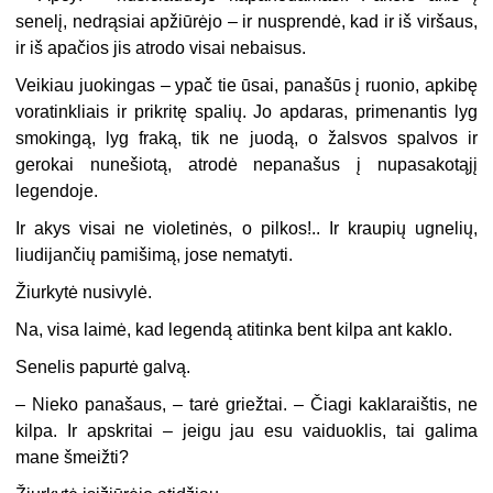
senelį, nedrąsiai apžiūrėjo – ir nusprendė, kad ir iš viršaus,
ir iš apačios jis atrodo visai nebaisus.
Veikiau juokingas – ypač tie ūsai, panašūs į ruonio, apkibę
voratinkliais ir prikritę spalių. Jo apdaras, primenantis lyg
smokingą, lyg fraką, tik ne juodą, o žalsvos spalvos ir
gerokai nunešiotą, atrodė nepanašus į nupasakotąjį
legendoje.
Ir akys visai ne violetinės, o pilkos!.. Ir kraupių ugnelių,
liudijančių pamišimą, jose nematyti.
Žiurkytė nusivylė.
Na, visa laimė, kad legendą atitinka bent kilpa ant kaklo.
Senelis papurtė galvą.
–
Nieko panašaus, – tarė griežtai. – Čiagi kaklaraištis, ne
kilpa. Ir apskritai – jeigu jau esu vaiduoklis, tai galima
mane šmeižti?