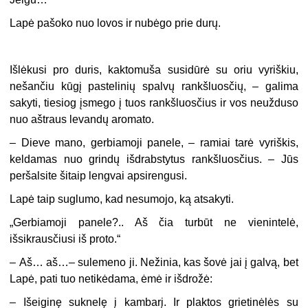
Lapė pašoko nuo lovos ir nubėgo prie durų.
Išlėkusi pro duris, kaktomuša susidūrė su oriu vyriškiu,
nešančiu kūgį pastelinių spalvų rankšluosčių, – galima
sakyti, tiesiog įsmego į tuos rankšluosčius ir vos neužduso
nuo aštraus levandų aromato.
–
Dieve mano, gerbiamoji panele, – ramiai tarė vyriškis,
keldamas nuo grindų išdrabstytus rankšluosčius. – Jūs
peršalsite šitaip lengvai apsirengusi.
Lapė taip suglumo, kad nesumojo, ką atsakyti.
„
Gerbiamoji panele?.. Aš čia turbūt ne vienintelė,
išsikrausčiusi iš proto.“
–
Aš… aš…– sulemeno ji. Nežinia, kas šovė jai į galvą, bet
Lapė, pati tuo netikėdama, ėmė ir išdrožė:
–
Išeiginę suknelę į kambarį. Ir plaktos grietinėlės su