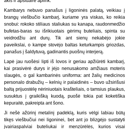
akis ir apsidairė aplink.
Kambarys nebuvo panašus į ligoninės palatą, veikiau į
brangų viešbučio kambarį, kuriame yra viskas, ko reikia
snobui: rokoko stiliaus staliukas su kanapa, raudonmedžio
bufetas-baras su išrikiuotais gėrimų buteliais, spinta su
veidrodžiu ant durų. Tik ant sienų nekabėjo jokie
paveikslai, o kampe stovėjo baltas keturkampis griozdas,
panašus į šaldytuvą, gadinantis puošnų interjerą.
Lapė jau ruošėsi lipti iš lovos ir geriau apžiūrėti kambarį,
kai prasivėrė durys ir įėjo nenusakomo amžiaus moteris
slaugės, o gal kambarinės uniforma: ant žalių medicinos
personalo drabužių – kelnių ir palaidinės – buvo užsirišusi
baltą prijuostėlę nėriniuotais krašteliais, o tamsius plaukus,
susuktus į graikišką kuodą, puošė tokia pat koketiška
kepuraitė, pakreipta ant šono.
Ji nešė ažūrinį metalinį padėklą, kuris vėlgi labiau būtų
tikęs viešbučiui nei ligoninei, bet ant jo blizgėjo sustatyti
įvairiaspalviai buteliukai ir menzūrėlės, kurios visai