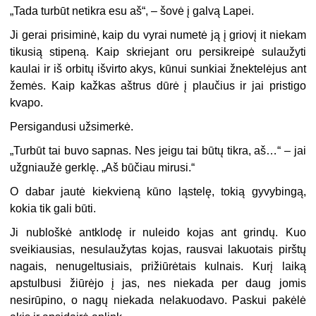
„
Tada turbūt netikra esu aš“, – šovė į galvą Lapei.
Ji gerai prisiminė, kaip du vyrai numetė ją į griovį it niekam
tikusią stipeną. Kaip skriejant oru persikreipė sulaužyti
kaulai ir iš orbitų išvirto akys, kūnui sunkiai žnektelėjus ant
žemės. Kaip kažkas aštrus dūrė į plaučius ir jai pristigo
kvapo.
Persigandusi užsimerkė.
„
Turbūt tai buvo sapnas. Nes jeigu tai būtų tikra, aš…“ – jai
užgniaužė gerklę. „Aš būčiau mirusi.“
O dabar jautė kiekvieną kūno ląstelę, tokią gyvybingą,
kokia tik gali būti.
Ji nubloškė antklodę ir nuleido kojas ant grindų. Kuo
sveikiausias, nesulaužytas kojas, rausvai lakuotais pirštų
nagais, nenugeltusiais, prižiūrėtais kulnais. Kurį laiką
apstulbusi žiūrėjo į jas, nes niekada per daug jomis
nesirūpino, o nagų niekada nelakuodavo. Paskui pakėlė