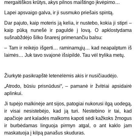
mergaitiškos krūtys, akys pilnos maištingo įkvėpimo…
Lapei apsvaigo galva, ir ji susmuko priešais spintą.
Dar pajuto, kaip moteris ją kelia, ir nustebo, kokia ji stipri –
kaip pūką nunešė ir paguldė į lovą. O apklostydama
sušnabždėjo šilko šnaresį primenančiu balsu:
–
Tam ir reikėjo išgerti… raminamųjų… kad neapalptum iš
laimės… Juk tavo svajonė išsipildė. Tau vėl trylika metų.
Žiurkytė pasikrapštė letenėlėmis akis ir nusičiaudėjo.
„
Atrodo, būsiu prisnūdusi“, – pamanė ir žvitriai apsidairė
aplinkui.
Ji tupėjo malkinėje ant sijos, patogiai nukorusi ilgą uodegą,
ir visai nesistebėjo, kad ją turi. Nestebino ir tai, kad
apačioje ant kaladės malkoms kapoti sėdi kažkoks žmogus
ir burbėdamas linguoja pirmyn atgal, o ant kaklo jam
maskatuoja į kilpą panašus skuduras.