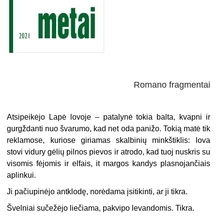
Romano fragmentai
Atsipeikėjo Lapė lovoje – patalynė tokia balta, kvapni ir
gurgždanti nuo švarumo, kad net oda panižo. Tokią matė tik
reklamose, kuriose giriamas skalbinių minkštiklis: lova
stovi vidury gėlių pilnos pievos ir atrodo, kad tuoj nuskris su
visomis fėjomis ir elfais, it margos kandys plasnojančiais
aplinkui.
Ji pačiupinėjo antklodę, norėdama įsitikinti, ar ji tikra.
Švelniai sučežėjo liečiama, pakvipo levandomis. Tikra.