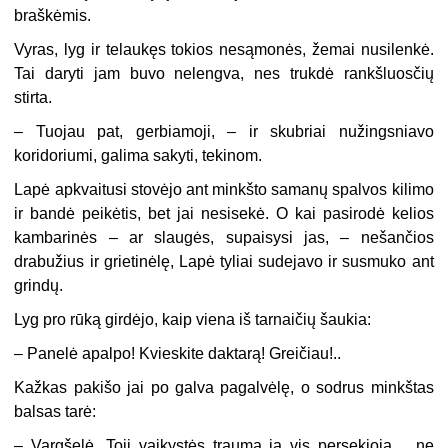
braškėmis.
Vyras, lyg ir telaukęs tokios nesąmonės, žemai nusilenkė.
Tai daryti jam buvo nelengva, nes trukdė rankšluosčių
stirta.
–
Tuojau pat, gerbiamoji, – ir skubriai nužingsniavo
koridoriumi, galima sakyti, tekinom.
Lapė apkvaitusi stovėjo ant minkšto samanų spalvos kilimo
ir bandė peikėtis, bet jai nesisekė. O kai pasirodė kelios
kambarinės – ar slaugės, supaisysi jas, – nešančios
drabužius ir grietinėlę, Lapė tyliai sudejavo ir susmuko ant
grindų.
Lyg pro rūką girdėjo, kaip viena iš tarnaičių šaukia:
–
Panelė apalpo! Kvieskite daktarą! Greičiau!..
Kažkas pakišo jai po galva pagalvėlę, o sodrus minkštas
balsas tarė:
–
Vargšelė. Toji vaikystės trauma ją vis persekioja… ne