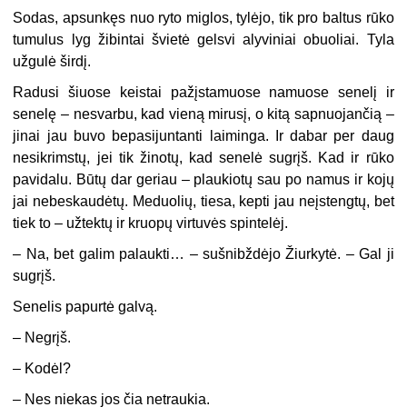
Sodas, apsunkęs nuo ryto miglos, tylėjo, tik pro baltus rūko
tumulus lyg žibintai švietė gelsvi alyviniai obuoliai. Tyla
užgulė širdį.
Radusi šiuose keistai pažįstamuose namuose senelį ir
senelę – nesvarbu, kad vieną mirusį, o kitą sapnuojančią –
jinai jau buvo bepasijuntanti laiminga. Ir dabar per daug
nesikrimstų, jei tik žinotų, kad senelė sugrįš. Kad ir rūko
pavidalu. Būtų dar geriau – plaukiotų sau po namus ir kojų
jai nebeskaudėtų. Meduolių, tiesa, kepti jau neįstengtų, bet
tiek to – užtektų ir kruopų virtuvės spintelėj.
–
Na, bet galim palaukti… – sušnibždėjo Žiurkytė. – Gal ji
sugrįš.
Senelis papurtė galvą.
–
Negrįš.
–
Kodėl?
–
Nes niekas jos čia netraukia.