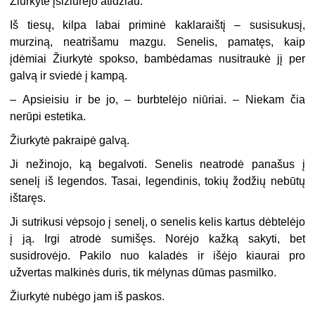
Žiurkytė įsižiūrėjo atidžiau.
Iš tiesų, kilpa labai priminė kaklaraištį – susisukusį,
murziną, neatrišamu mazgu. Senelis, pamatęs, kaip
įdėmiai Žiurkytė spokso, bambėdamas nusitraukė jį per
galvą ir sviedė į kampą.
–
Apsieisiu ir be jo, – burbtelėjo niūriai. – Niekam čia
nerūpi estetika.
Žiurkytė pakraipė galvą.
Ji nežinojo, ką begalvoti. Senelis neatrodė panašus į
senelį iš legendos. Tasai, legendinis, tokių žodžių nebūtų
ištaręs.
Ji sutrikusi vėpsojo į senelį, o senelis kelis kartus dėbtelėjo
į ją. Irgi atrodė sumišęs. Norėjo kažką sakyti, bet
susidrovėjo. Pakilo nuo kaladės ir išėjo kiaurai pro
užvertas malkinės duris, tik mėlynas dūmas pasmilko.
Žiurkytė nubėgo jam iš paskos.