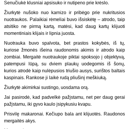
Senučiukė klusniai apsisuko ir nutipeno prie krėslo.
Žiurkytė nušoko nuo karnizo ir pribėgo prie nukritusios
nuotraukos. Palaikiai rėmeliai buvo išsiskėtę – atrodo, taip
atsitiko ne pirmą kartą, matėsi, kad daug kartų klijuoti
momentiniais klijais ir lipnia juosta.
Nuotrauka buvo spalvota, bet prastos kokybės, iš tų,
kuriose žmonės išeina raudonomis akimis ir atrodo kaip
zombiai. Mergaitė nuotraukoje piktai spoksojo į objektyvą,
patempusi lūpą, su dviem plaukų uodegomis iš šonų,
kurios atrodė kaip nulėpusios triušio ausys, surištos baltais
kaspinais. Rankose ji laikė rudą pliušinį meškiuką.
Žiurkytė akimirkai sustingo, uosdama orą.
Jai pasirodė, kad padvelkė pažįstamu, net per daug gerai
pažįstamu, iki gyvo kaulo įsipykusiu kvapu.
Prisvilę makaronai. Kečiupo bala ant klijuotės. Raudonos
mergaitės akys.