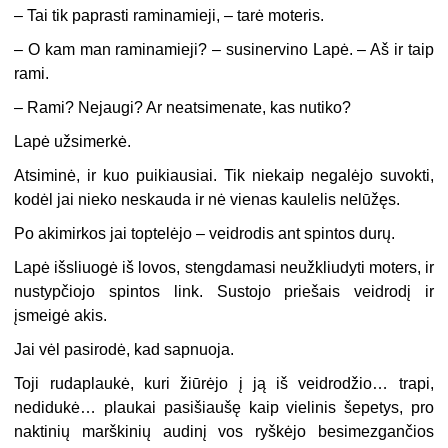
–
Tai tik paprasti raminamieji, – tarė moteris.
–
O kam man raminamieji? – susinervino Lapė. – Aš ir taip
rami.
–
Rami? Nejaugi? Ar neatsimenate, kas nutiko?
Lapė užsimerkė.
Atsiminė, ir kuo puikiausiai. Tik niekaip negalėjo suvokti,
kodėl jai nieko neskauda ir nė vienas kaulelis nelūžęs.
Po akimirkos jai toptelėjo – veidrodis ant spintos durų.
Lapė išsliuogė iš lovos, stengdamasi neužkliudyti moters, ir
nustypčiojo spintos link. Sustojo priešais veidrodį ir
įsmeigė akis.
Jai vėl pasirodė, kad sapnuoja.
Toji rudaplaukė, kuri žiūrėjo į ją iš veidrodžio… trapi,
nedidukė… plaukai pasišiaušę kaip vielinis šepetys, pro
naktinių marškinių audinį vos ryškėjo besimezgančios