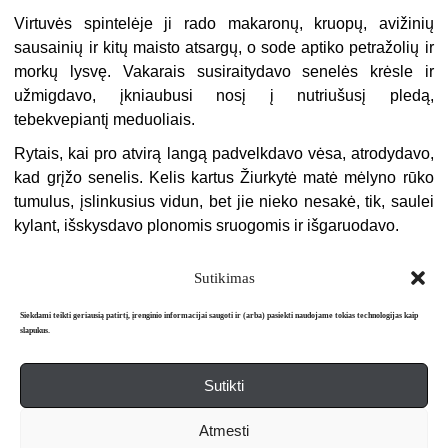
Virtuvės spintelėje ji rado makaronų, kruopų, avižinių
sausainių ir kitų maisto atsargų, o sode aptiko petražolių ir
morkų lysvę. Vakarais susiraitydavo senelės krėsle ir
užmigdavo, įkniaubusi nosį į nutriušusį pledą,
tebekvepiantį meduoliais.
Rytais, kai pro atvirą langą padvelkdavo vėsa, atrodydavo,
kad grįžo senelis. Kelis kartus Žiurkytė matė mėlyno rūko
tumulus, įslinkusius vidun, bet jie nieko nesakė, tik, saulei
kylant, išskysdavo plonomis sruogomis ir išgaruodavo.
Sutikimas
Siekdami teikti geriausią patirtį, įrenginio informacijai saugoti ir (arba) pasiekti naudojame tokias technologijas kaip
slapukus.
Sutikti
Apie mus
Redakcija
Prenumerata
Atmesti