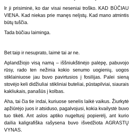
Ir ji prisiminė, ko dar visai neseniai troško. KAD BŪČIAU
VIENA. Kad niekas prie manęs nelįstų. Kad mano atmintis
būtų tuščia.
Tada būčiau laiminga.
Bet taip ir nesuprato, laimė tai ar ne.
Aplandžiojo visą namą – iššniukštinėjo palėpę, pabuvojo
rūsy, rado ten nežinia kokio senumo uogienių, uogos
stiklainiuose jau buvo pavirtusios į fosilijas. Palei sieną
stovėjo keli didžiuliai stikliniai buteliai, pūstapilviai, siaurais
kakliukais, panašūs į kolbas.
Aha, tai čia tie indai, kuriuose senelis laikė vaikus. Žiurkytė
apžiūrėjo juos ir atsiduso, pagalvojusi, kokia kvailystė buvo
tuo tikėti. Ant aslos aptiko nugeltusį popierėlį, ant kurio
dailia kaligrafiška rašysena buvo išvedžiota AGRASTŲ
VYNAS.