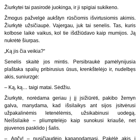
Žiurkytei tai pasirodė juokinga, ir ji spigiai sukikeno.
Žmogus pažvelgė aukštyn rūsčiomis išvirtusiomis akimis.
Žiurkytė užsičiaupė. Vajergau, juk tai senelis. Tas, kuris
kolbose laikė vaikus, kol tie išdžiūdavo kaip mumijos. Ją
nukrėtė šiurpas.
„
Ką jis čia veikia?“
Senelis skaitė jos mintis. Persibraukė pamėlynijusia
plaštaka spalių pribirusius ūsus, krenkštelėjo ir, nudelbęs
akis, suniurzgė:
–
Ką, ką… taigi matai. Sėdžiu.
Žiurkytė, norėdama geriau į jį įsižiūrėti, pakibo žemyn
galva, manydama, kad išsilaikys ant sijos įsitvėrusi
užpakalinėmis letenėlėmis, užsikabinusi uodegą.
Neišsilaikė – pliumptelėjo kaip sunokusi kriaušė, net
pjuvenos pasklido į šalis.
–
Apčy! – nusičiaudėjo kapanodamasi. Pakėlė akis į