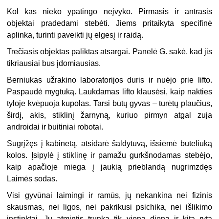
Kol kas nieko ypatingo neįvyko. Pirmasis ir antrasis
objektai pradedami stebėti. Jiems pritaikyta specifinė
aplinka, turinti paveikti jų elgesį ir raidą.
Trečiasis objektas paliktas atsargai. Panelė G. sakė, kad jis
tikriausiai bus įdomiausias.
Berniukas užrakino laboratorijos duris ir nuėjo prie lifto.
Paspaudė mygtuką. Laukdamas lifto klausėsi, kaip nakties
tyloje kvėpuoja kupolas. Tarsi būtų gyvas – turėtų plaučius,
širdį, akis, stiklinį žarnyną, kuriuo pirmyn atgal zuja
androidai ir buitiniai robotai.
Sugrįžęs į kabinetą, atsidarė šaldytuvą, išsiėmė buteliuką
kolos. Įsipylė į stiklinę ir pamažu gurkšnodamas stebėjo,
kaip apačioje miega į jaukią prieblandą nugrimzdęs
Laimės sodas.
Visi gyvūnai laimingi ir ramūs, jų nekankina nei fizinis
skausmas, nei ligos, nei pakrikusi psichika, nei išlikimo
instinktai. Jų atmintis trunka tik vieną dieną ir kitą rytą