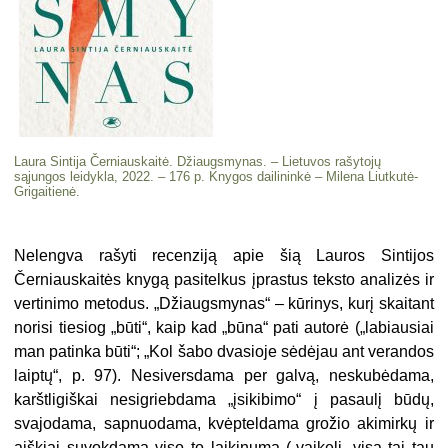
Laura Sintija Černiauskaitė. Džiaugsmynas. – Lietuvos rašytojų
sąjungos leidykla, 2022. – 176 p. Knygos dailininkė – Milena Liutkutė-
Grigaitienė.
Nelengva rašyti recenziją apie šią Lauros Sintijos
Černiauskaitės knygą pasitelkus įprastus teksto analizės ir
vertinimo metodus. „Džiaugsmynas“ – kūrinys, kurį skaitant
norisi tiesiog „būti“, kaip kad „būna“ pati autorė („labiausiai
man patinka būti“; „Kol šabo dvasioje sėdėjau ant verandos
laiptų“, p. 97). Nesiversdama per galvą, neskubėdama,
karštligiškai nesigriebdama „įsikibimo“ į pasaulį būdų,
svajodama, sapnuodama, kvėpteldama grožio akimirkų ir
aiškiai suvokdama viso to laikinumą („vaikeli, visa tai tau