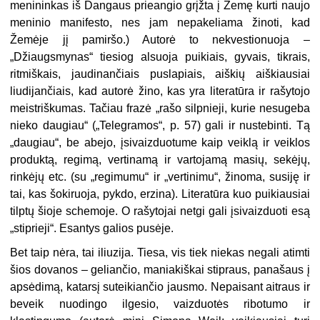
menininkas iš Dangaus prieangio grįžta į Žemę kurti naujo
meninio manifesto, nes jam nepakeliama žinoti, kad
Žemėje jį pamiršo.) Autorė to nekvestionuoja –
„Džiaugsmynas“ tiesiog alsuoja puikiais, gyvais, tikrais,
ritmiškais, jaudinančiais puslapiais, aiškių aiškiausiai
liudijančiais, kad autorė žino, kas yra literatūra ir rašytojo
meistriškumas. Tačiau frazė „rašo silpnieji, kurie nesugeba
nieko daugiau“ („Telegramos“, p. 57) gali ir nustebinti. Tą
„daugiau“, be abejo, įsivaizduotume kaip veiklą ir veiklos
produktą, regimą, vertinamą ir vartojamą masių, sekėjų,
rinkėjų etc. (su „regimumu“ ir „vertinimu“, žinoma, susiję ir
tai, kas šokiruoja, pykdo, erzina). Literatūra kuo puikiausiai
tilptų šioje schemoje. O rašytojai netgi gali įsivaizduoti esą
„stiprieji“. Esantys galios pusėje.
Bet taip nėra, tai iliuzija. Tiesa, vis tiek niekas negali atimti
šios dovanos – geliančio, maniakiškai stipraus, panašaus į
apsėdimą, katarsį suteikiančio jausmo. Nepaisant aitraus ir
beveik nuodingo ilgesio, vaizduotės ribotumo ir