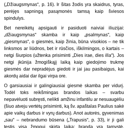
(„Džiaugsmynas“, p. 16). Ir šitas žodis yra skaidrus, tyras,
perėjęs sapningą pasąmonės tamsą kaip šviesos
spindulys.
Bet nereikėtų apsigauti ir pasiduoti naiviai iliuzijai:
„džiaugsmynas“ skamba ir kaip „psalmynas“, kaip
„giesmynas“, o giesmės, kaip žinia, būna visokios – ne tik
linksmos ar liūdnos, bet ir rūsčios, iškilmingos, o kartais –
netgi šiurpios (užtenka prisiminti „Dies irae, dies illa“). Jos
netgi įkūnija žmogiškąjį laiką kaip giedojimo trukmę
giesmės dar nepradėjus giedoti ir jai jau pasibaigus, kai
akordų aidai dar ilgai virpa ore.
O garsiausiai ir galingiausiai giesmė skamba per vidurį.
Todėl toks reikšmingas brandos laikas – svarbu
nepavėluoti subręsti, nelikti amžinu infantilu ar nesuaugėliu
(šiuo atveju vertėtų prisiminti, ką šv. apaštalas Paulius sakė
apie vaikų darbus ir vyrų darbus). Anot autorės, gyvenimas
„sau“ – nebrandumo būsena („Trapusis“, p. 33), ir ji gali
tęstis visą žmogui skirtą laiką; branda yra tarnystė,