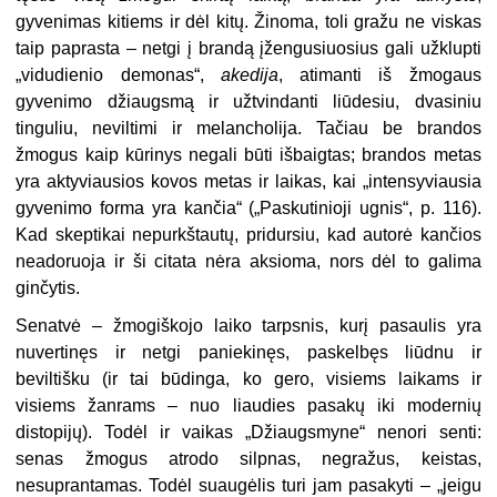
gyvenimas kitiems ir dėl kitų. Žinoma, toli gražu ne viskas
taip paprasta – netgi į brandą įžengusiuosius gali užklupti
„vidudienio demonas“,
akedija
,
atimanti iš žmogaus
gyvenimo džiaugsmą ir užtvindanti liūdesiu, dvasiniu
tinguliu, neviltimi ir melancholija. Tačiau be brandos
žmogus kaip kūrinys negali būti išbaigtas; brandos metas
yra aktyviausios kovos metas ir laikas, kai „intensyviausia
gyvenimo forma yra kančia“ („Paskutinioji ugnis“, p. 116).
Kad skeptikai nepurkštautų, pridursiu, kad autorė kančios
neadoruoja ir ši citata nėra aksioma, nors dėl to galima
ginčytis.
Senatvė – žmogiškojo laiko tarpsnis, kurį pasaulis yra
nuvertinęs ir netgi paniekinęs, paskelbęs liūdnu ir
beviltišku (ir tai būdinga, ko gero, visiems laikams ir
visiems žanrams – nuo liaudies pasakų iki modernių
distopijų). Todėl ir vaikas „Džiaugsmyne“ nenori senti:
senas žmogus atrodo silpnas, negražus, keistas,
nesuprantamas. Todėl suaugėlis turi jam pasakyti – „jeigu