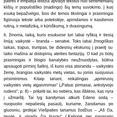
patirtis ir empatija leidžia apvalyti tekstus nuo sentimentalių
klišių ir populistiško (madingo) šių temų suvokimo. Į kurį
esuką
bepažvelgsi, šios dvi temos tikslingai ir prasmingai
figūruoja tekste arba potekstėje, apimdamos ir kasdienos
rutiną, ir metafiziką, ir kūniškumą, ir dvasingumą.
Ir, žinoma, laiką, kuris
esukuose
turi labai ryškią ir tiesią
liniją: vaikystė – branda – senatvė. Toks labai
žmogiškas
laikas, trapus, trumpas, be didesnių ekskursų į praeitį su
laiko mašina ar distopinių ateities fantazijų. O kad jis būtų
prasmingas ir blogio banalybės neužnuodytas, būtina
apsaugoti pirminį šaltinį, iš kurio visa atsiranda – vaikystės
žemę, brangias vaikystės metų vietas, su jomis susijusius
prisiminimus. Kitaip tariant, reikalingas „apmirusių
vaikystės vietų atgaivinimas“ („Patsai pirmasai, ankstyvojo
rudens“, p. 8) – prikelti tai, ko nebėra, kas išblėso, kas nyra
į užmarštį. Tai lyg bandymas atkurti Edeno sodą –
nuopuolio nepaliestą pasaulį, kuriame, žaisdamas po
gluosniu, girdėjai Viešpaties tariamus žodžius – „Aš čia,
tavyje, ir visada čia buvau“ („Kelionė per pavasario