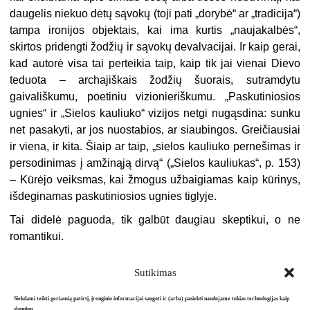
daugelis niekuo dėtų sąvokų (toji pati „dorybė“ ar „tradicija“)
tampa ironijos objektais, kai ima kurtis „naujakalbės“,
skirtos pridengti žodžių ir sąvokų devalvacijai. Ir kaip gerai,
kad autorė visa tai perteikia taip, kaip tik jai vienai Dievo
teduota – archajiškais žodžių šuorais, sutramdytu
gaivališkumu, poetiniu vizionieriškumu. „Paskutiniosios
ugnies“ ir „Sielos kauliuko“ vizijos netgi nugąsdina: sunku
net pasakyti, ar jos nuostabios, ar siaubingos. Greičiausiai
ir viena, ir kita. Šiaip ar taip, „sielos kauliuko pernešimas ir
persodinimas į amžinąją dirvą“ („Sielos kauliukas“, p. 153)
– Kūrėjo veiksmas, kai žmogus užbaigiamas kaip kūrinys,
išdeginamas paskutiniosios ugnies tiglyje.
Tai didelė paguoda, tik galbūt daugiau skeptikui, o ne
romantikui.
Sutikimas
Siekdami teikti geriausią patirtį, įrenginio informacijai saugoti ir (arba) pasiekti naudojame tokias technologijas kaip
slapukus.