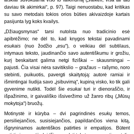
daviau tik akimirkai“, p. 97). Taigi nenuostabu, kad kritikas
su savo metodais tokios orios būties akivaizdoje kartais
pasijunta lyg koks kvailys.
„
Džiaugsmynas“ tarsi nutolsta nuo tradicinio esė
apibrėžimo; ne dėl to, kad knygos tekstai pavadinami
esukais
(nuo žodžio „esu“), o veikiau dėl subtilaus,
intymaus teksto, jaudinančio savo autentiškumu ir grožiu,
kurį beskaitant galima netgi fiziškai – skausmingai –
pajusti. Čia visai nėra savitikslio –
gražaus
– rašymo, noro
stebinti, puikuotis, pavergti skaitytoją: autorė ramiai ir
išmintingai liudija savo „įsibuvimą“, kupiną visko, ko tik gali
gyvenime nutikti. Todėl šie
esukai
turi ir dienoraščio, ir
išpažinimo, ir gaivališko išsiveržimo už žanro ribų („Mūsų
mokytoja“) bruožų.
Motinystė ir kūryba – dvi pagrindinės
esukų
temos,
persiliejančios, susisiejančios, papildančios viena kitą,
išgryninamos autentiškos patirties ir empatijos. Būtent