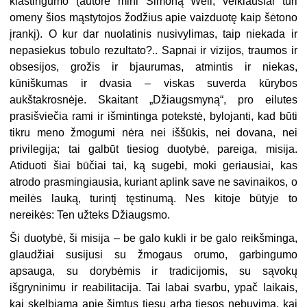
klastingumo (autorė mini Simoną Weil; veikiausiai turi
omeny šios mąstytojos žodžius apie vaizduotę kaip šėtono
įrankį). O kur dar nuolatinis nusivylimas, taip niekada ir
nepasiekus tobulo rezultato?.. Sapnai ir vizijos, traumos ir
obsesijos, grožis ir bjaurumas, atmintis ir niekas,
kūniškumas ir dvasia – viskas suverda kūrybos
aukštakrosnėje. Skaitant „Džiaugsmyną“, pro eilutes
prasišviečia rami ir išmintinga potekstė, bylojanti, kad būti
tikru meno žmogumi nėra nei iššūkis, nei dovana, nei
privilegija; tai galbūt tiesiog duotybė, pareiga, misija.
Atiduoti šiai būčiai tai, ką sugebi, moki geriausiai, kas
atrodo prasmingiausia, kuriant aplink save ne savinaikos, o
meilės lauką, turintį tęstinumą. Nes kitoje būtyje to
nereikės: Ten užteks Džiaugsmo.
Ši duotybė, ši misija – be galo kukli ir be galo reikšminga,
glaudžiai susijusi su žmogaus orumo, garbingumo
apsauga, su dorybėmis ir tradicijomis, su sąvokų
išgryninimu ir reabilitacija. Tai labai svarbu, ypač laikais,
kai skelbiama apie šimtus tiesų arba tiesos nebuvimą, kai