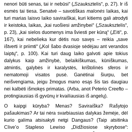
nenori būti senas, tai ir nebūsi“ („Szauksztelis“, p. 27). Ir iš
esmės tai tiesa. Senatvė – savotiškas
malonės
laikas, kai
turi marias laisvo laiko saviraiškai, kuri kitiems gali atrodyti
ir keistoka, laikas, „kai ruošiesi amžinybei“ („Szauksztelis“,
p. 23), „kai sielos duomenys ima šviesti per kūną“ („Eiti“, p.
167), kai nebelieka kur dėtis nuo savęs – reikia „save
ištverti ir priimti“ („Kol šabo dvasioje sėdėjau ant verandos
laiptų“, p. 100). Kai turi daug laiko galvoti apie tokius
dalykus kaip amžinybė, belaikiškumas, kūniškumas,
atmintis, galybės ir karalystės, krištolinės sferos ir
nematomoji visatos pusė. Ganėtinai šiurpu, bet
neišvengiama, jeigu žmogus mano esąs šis tas daugiau
nei kalbėti išmokęs primatas. (Arba, anot Peterio Creefto –
protingiausias iš gyvūnų ir kvailiausias iš angelų).
O kaipgi kūryba? Menas? Saviraiška? Rašytojo
pašaukimas? Ar tai nėra svarbiausias dalykas žemėje, dėl
kurio galima atsisakyti netgi Dangaus? (Taip atsitinka
Clive’o Stapleso Lewiso „Didžiosiose skyrybose“: