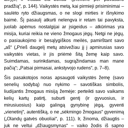
pradžią“, p. 144). Vaikystės metą, kai pirmieji prisiminimai –
saulėto ryto džiaugsmas, o ne slogi mirties ir išnykimo
baimė. Šį pasaulį atkurti nelengva ir retam tai pavyksta,
juolab apėmus nostalgijai ar įsigeidus – atkūrimas yra
misija, kuriai reikia ne vieno žmogaus jėgų. Netgi ne jėgų,
o pasiaukojimo ir besąlygiškos meilės, pamirštant savo
„aš“ („Prieš daugelį metų atsivežiau jį į apmirusias savo
vaikystės vietas, ir jis priėmė šitą žemę kaip savo.
Suimdamas, surinkdamas, sugrąžindamas man mane
pačią“; „Patsai pirmasai, ankstyvojo rudens“, p. 7–8).
Šis pasakotojos noras apsaugoti vaikystės žemę (savo
senelių sodybą) nuo nykimo – savotiškas simbolis,
liudijantis žmogaus misiją žemėje: perteikti savo vaikams
kelių kartų patirtį, suburti gentį (ir gyvuosius, ir
mirusiuosius) kaip galingą gynybinę jėgą, gyventi
„vienetinį“, autentišką, o ne „sėkmingo žmogaus“ gyvenimą
(„Olandų gatvės obuoliai“, p. 111). Ir, žinoma, džiaugtis –
juk ne veltui „džiaugsmynas“ – vaiko žodis iš sapno