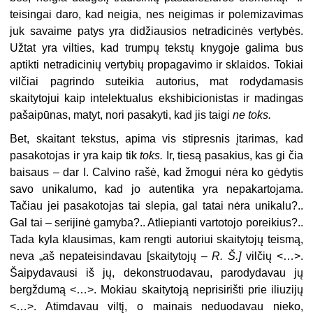
teisingai daro, kad neigia, nes neigimas ir polemizavimas
juk savaime patys yra didžiau­sios netradicinės vertybės.
Užtat yra vilties, kad trumpų tekstų knygoje ga­lima bus
aptikti netradicinių vertybių propagavimo ir sklaidos. Tokiai
vilčiai pagrindo suteikia autorius, mat rody­damasis
skaitytojui kaip intelektualus ekshibicionistas ir madingas
pašaipū­nas, matyt, nori pasakyti, kad jis taigi
ne toks.
Bet, skaitant tekstus, apima vis stipresnis įtarimas, kad
pasakotojas ir yra kaip tik
toks.
Ir, tiesą pasakius, kas gi čia
baisaus – dar I. Calvino rašė, kad žmogui nėra ko gėdytis
savo uni­kalumo, kad jo autentika yra nepakar­tojama.
Tačiau jei pasakotojas tai sle­pia, gal tatai nėra unikalu?..
Gal tai – serijinė gamyba?.. Atliepianti vartoto­jo poreikius?..
Tada kyla klausimas, kam rengti autoriui skaitytojų teismą,
neva „aš nepateisindavau [skaitytojų –
R. Š.]
vilčių <…>.
Šaipydavausi iš jų, dekonstruodavau, parodydavau jų
bergždumą <…>. Mokiau skaitytoją neprisirišti prie iliuzijų
<…>. Atimdavau viltį, o mainais neduodavau nieko,