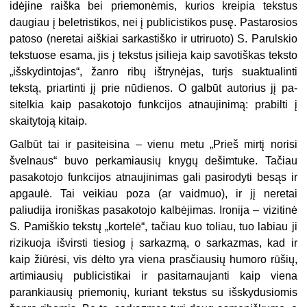
idėjine raiška bei priemonėmis, kurios kreipia tekstus
daugiau į beletristikos, nei į publicistikos pusę. Pastarosios
patoso (neretai aiškiai sarkastiško ir utriruoto) S. Parulskio
tekstuose esama, jis į tekstus įsilieja kaip savotiškas teksto
„išskydintojas“, žanro ribų ištrynėjas, turįs suaktualinti
tekstą, priartinti jį prie nūdienos. O galbūt autorius jį pa­
sitelkia kaip pasakotojo funkcijos at­naujinimą: prabilti į
skaitytoją kitaip.
Galbūt tai ir pasiteisina – vienu metu „Prieš mirtį norisi
švelnaus“ buvo perkamiausių knygų dešimtuke. Tačiau
pasakotojo funkcijos atnaujinimas gali pasirodyti besąs ir
apgaulė. Tai veikiau poza (ar vaidmuo), ir jį ne­retai
paliudija ironiškas pasakotojo kalbėjimas. Ironija – vizitinė
S. Pa­miškio tekstų „kortelė“, tačiau kuo to­liau, tuo labiau ji
rizikuoja išvirsti tiesiog į sarkazmą, o sarkazmas, kad ir
kaip žiūrėsi, vis dėlto yra viena pras­čiausių humoro rūšių,
artimiausių pub­licistikai ir pasitarnaujanti kaip viena
parankiausių priemonių, kuriant teks­tus su išskydusiomis