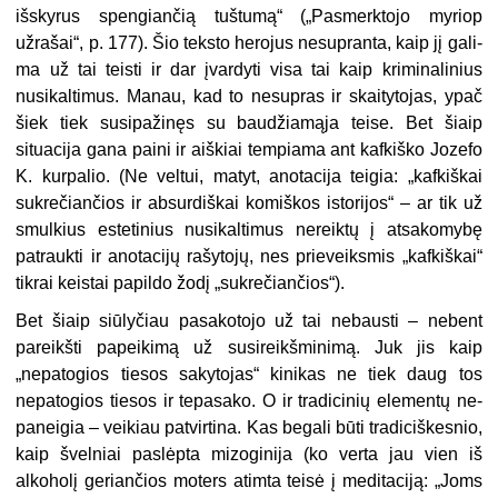
išskyrus spengiančią tuštumą“ („Pa­smerktojo myriop
užrašai“, p. 177). Šio teksto herojus nesupranta, kaip jį gali­
ma už tai teisti ir dar įvardyti visa tai kaip kriminalinius
nusikaltimus. Ma­nau, kad to nesupras ir skaitytojas, ypač
šiek tiek susipažinęs su baudžia­mąja teise. Bet šiaip
situacija gana paini ir aiškiai tempiama ant kafkiško Jozefo
K. kurpalio. (Ne veltui, matyt, anotacija teigia: „kafkiškai
sukrečian­čios ir absurdiškai komiškos istorijos“ – ar tik už
smulkius estetinius nusikal­timus nereiktų į atsakomybę
patrauk­ti ir anotacijų rašytojų, nes prieveiks­mis „kafkiškai“
tikrai keistai papildo žodį „sukrečiančios“).
Bet šiaip siūlyčiau pasakotojo už tai nebausti – nebent
pareikšti papei­kimą už susireikšminimą. Juk jis kaip
„nepatogios tiesos sakytojas“ kinikas ne tiek daug tos
nepatogios tiesos ir tepasako. O ir tradicinių elementų ne­
paneigia – veikiau patvirtina. Kas be­gali būti tradiciškesnio,
kaip švelniai paslėpta mizoginija (ko verta jau vien iš
alkoholį geriančios moters atimta tei­sė į meditaciją: „Joms