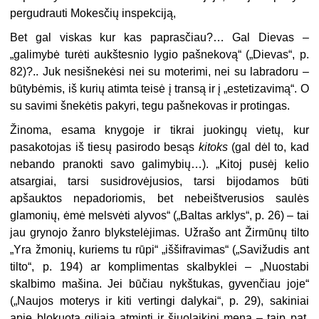
pergudrauti Mokesčių inspekciją,
Bet gal viskas kur kas paprasčiau?… Gal Dievas –
„galimybė turėti aukštesnio lygio pašnekovą“ („Dievas“, p.
82)?.. Juk nesišnekėsi nei su moterimi, nei su labradoru –
būtybėmis, iš kurių atimta teisė į transą ir į „estetizavimą“. O
su savimi šnekėtis pakyri, tegu pašnekovas ir protingas.
Žinoma, esama knygoje ir tikrai juokingų vietų, kur
pasakotojas iš tie­sų pasirodo besąs
kitoks
(gal dėl to, kad
nebando pranokti savo galimybių…). „Kitoj pusėj kelio
atsargiai, tarsi susidrovėjusios, tarsi bijodamos būti
apšauktos nepadoriomis, bet nebeiš­tverusios saulės
glamonių, ėmė melsvėti alyvos“ („Baltas arklys“, p. 26) – tai
jau grynojo žanro blykstelėjimas. Už­rašo ant Žirmūnų tilto
„Yra žmonių, kuriems tu rūpi“ „iššifravimas“ („Savi­žudis ant
tilto“, p. 194) ar komplimen­tas skalbyklei – „Nuostabi
skalbimo mašina. Jei būčiau nykštukas, gyven­čiau joje“
(„Naujos moterys ir kiti vertingi dalykai“, p. 29), sakiniai
apie blokuotą giliąją atmintį ir šiuolaikinį meną – taip pat.