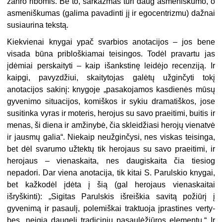
žanro ribomis. Be to, sarkazmas turi daug asmeniškumo, o
asmeniškumas (galima pavadinti jį ir egocentrizmu) dažnai
susiaurina tekstą.
Kiekvienai knygai ypač svarbios anotacijos – jos bene
visada būna pri­bloškiamai teisingos. Todėl pravartu jas
įdėmiai perskaityti – kaip išanks­tinę leidėjo recenziją. Ir
kaipgi, pavyz­džiui, skaitytojas galėtų užginčyti tokį
anotacijos sakinį: knygoje „pasakoja­mos kasdienės mūsų
gyvenimo situaci­jos, komiškos ir sykiu dramatiškos, jose
susitinka vyras ir moteris, herojus su savo praeitimi, buitis ir
menas, ši diena ir amžinybė, čia skleidžiasi hero­jų vienatvė
ir jausmų galia“. Niekaip neužginčysi, nes viskas teisinga,
bet dėl svarumo užtektų tik herojaus su savo praeitimi, ir
herojaus – viena­skaita, nes daugiskaita čia tiesiog
nepadori. Dar viena anotacija, tik kitai S. Parulskio knygai,
bet kažkodėl įdėta į šią (gal herojaus vienaskaitai
išryškinti): „Sigitas Parulskis išreiškia savitą požiūrį į
gyvenimą ir pasaulį, polemiškai traktuoja įprastines verty­
bes, neigia daugelį tradicinių pasau­lėžiūros elementų.“ Ir