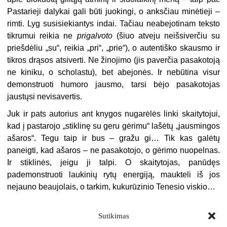
Pastarieji dalykai gali būti juokingi, o anksčiau minėtieji –
rimti. Lyg susisiekiantys indai. Tačiau neabejotinam teksto
tikrumui reikia ne
prigalvoto
(šiuo atveju neišsiverčiu su
priešdėliu „su“, reikia „pri“, „prie“), o autentiško skausmo ir
tikros drąsos atsiverti. Ne žinojimo (jis paverčia pasakotoją
ne kiniku, o scholastu), bet abejonės. Ir nebūtina visur
demon­struoti humoro jausmo, tarsi bėjo pa­sakotojas
jaustųsi nevisavertis.
Juk ir pats autorius ant knygos nugarėlės linki skaitytojui,
kad į pastarojo „stiklinę su geru gėrimu“ lašėtų „jausmingos
ašaros“. Tegu taip ir bus – gražu gi… Tik kas galėtų
paneigti, kad ašaros – ne pasakotojo, o gėrimo nuopelnas.
Ir stiklinės, jeigu ji talpi. O skaitytojas, panūdęs
pademonstruoti laukinių rytų energiją, maukteli iš jos
nejauno beaujolais, o tarkim, kukurū­zinio Tenesio viskio…
Sutikimas