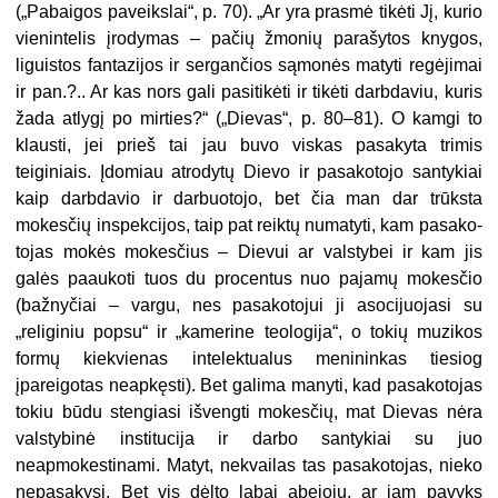
(„Pabaigos paveikslai“, p. 70). „Ar yra prasmė tikėti Jį, kurio
vienin­telis įrodymas – pačių žmonių parašy­tos knygos,
liguistos fantazijos ir ser­gančios sąmonės matyti regėjimai
ir pan.?.. Ar kas nors gali pasitikėti ir tikėti darbdaviu, kuris
žada atlygį po mirties?“ („Dievas“, p. 80–81). O kamgi to
klausti, jei prieš tai jau buvo viskas pasakyta trimis
teiginiais. Įdomiau atrodytų Dievo ir pasakotojo santykiai
kaip darbdavio ir darbuotojo, bet čia man dar trūksta
mokesčių inspekcijos, taip pat reiktų numatyti, kam pasako­
tojas mokės mokesčius – Dievui ar vals­tybei ir kam jis
galės paaukoti tuos du procentus nuo pajamų mokesčio
(bažnyčiai – vargu, nes pasakotojui ji aso­cijuojasi su
„religiniu popsu“ ir „kamerine teologija“, o tokių muzikos
formų kiekvienas intelektualus menininkas tiesiog
įpareigotas neapkęsti). Bet galima manyti, kad pasakotojas
tokiu būdu stengiasi išvengti mokesčių, mat Dievas nėra
valstybinė institucija ir darbo santykiai su juo
neapmokestinami. Matyt, nekvailas tas pasakotojas, nieko
nepasakysi. Bet vis dėlto labai abejoju, ar jam pavyks