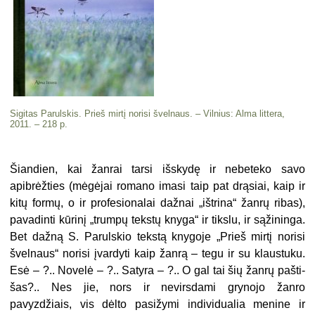
Sigitas Parulskis. Prieš mirtį norisi švelnaus. – Vilnius: Alma littera,
2011. – 218 p.
Šiandien, kai žanrai tarsi išskydę ir nebeteko savo
apibrėžties (mėgėjai romano imasi taip pat drąsiai, kaip ir
kitų formų, o ir profesionalai dažnai „ištrina“ žanrų ribas),
pavadinti kūrinį „trumpų tekstų knyga“ ir tikslu, ir sąžininga.
Bet dažną S. Parulskio teks­tą knygoje „Prieš mirtį norisi
švel­naus“ norisi įvardyti kaip žanrą – tegu ir su klaustuku.
Esė – ?.. Novelė – ?.. Satyra – ?.. O gal tai šių žanrų pašti­
šas?.. Nes jie, nors ir nevirsdami gry­nojo žanro
pavyzdžiais, vis dėlto pasi­žymi individualia menine ir