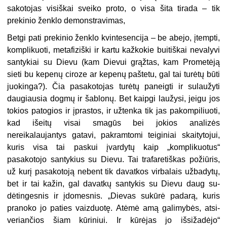
sakotojas visiškai sveiko proto, o visa šita tirada – tik
prekinio ženklo de­monstravimas,
Betgi pati prekinio ženklo kvint­esencija – be abejo, įtempti,
kompli­kuoti, metafiziški ir kartu kažkokie buitiškai nevalyvi
santykiai su Dievu (kam Dievui grąžtas, kam Prometėją
sieti bu kepenų ciroze ar kepenų pašte­tu, gal tai turėtų būti
juokinga?). Čia pasakotojas turėtų paneigti ir sulau­žyti
daugiausia dogmų ir šablonų. Bet kaipgi laužysi, jeigu jos
tokios pato­gios ir įprastos, ir užtenka tik jas pakompiliuoti,
kad išeitų visai smagūs bei jokios analizės
nereikalaujantys gatavi, pakramtomi teiginiai skaityto­jui,
kuris visa tai paskui įvardytų kaip „komplikuotus“
pasakotojo santykius su Dievu. Tai trafaretiškas požiūris,
už kurį pasakotoją nebent tik davatkos virbalais užbadytų,
bet ir tai kažin, gal davatkų santykis su Dievu daug su­
dėtingesnis ir įdomesnis. „Dievas su­kūrė padarą, kuris
pranoko jo paties vaizduotę. Atėmė amą galimybės, atsi­
veriančios šiam kūriniui. Ir kūrėjas jo išsižadėjo“