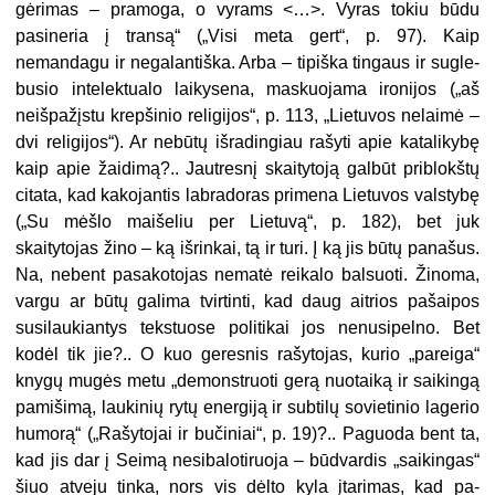
gėrimas – pra­moga, o vyrams <…>. Vyras tokiu būdu
pasineria į transą“ („Visi meta gert“, p. 97). Kaip
nemandagu ir negalantiška. Arba – tipiška tingaus ir sugle­
busio intelektualo laikysena, maskuoja­ma ironijos („aš
neišpažįstu krepšinio religijos“, p. 113, „Lietuvos nelaimė –
dvi religijos“). Ar nebūtų išradingiau rašyti apie katalikybę
kaip apie žai­dimą?.. Jautresnį skaitytoją galbūt priblokštų
citata, kad kakojantis labra­doras primena Lietuvos valstybę
(„Su mėšlo maišeliu per Lietuvą“, p. 182), bet juk
skaitytojas žino – ką išrinkai, tą ir turi. Į ką jis būtų panašus.
Na, nebent pasakotojas nematė reikalo balsuoti. Žinoma,
vargu ar būtų galima tvirtinti, kad daug aitrios pašaipos
susilaukiantys tekstuose politikai jos nenusipelno. Bet
kodėl tik jie?.. O kuo geresnis rašytojas, kurio „pareiga“
kny­gų mugės metu „demonstruoti gerą nuotaiką ir saikingą
pamišimą, lauki­nių rytų energiją ir subtilų sovietinio lagerio
humorą“ („Rašytojai ir buči­niai“, p. 19)?.. Paguoda bent ta,
kad jis dar į Seimą nesibalotiruoja – būd­vardis „saikingas“
šiuo atveju tinka, nors vis dėlto kyla įtarimas, kad pa­