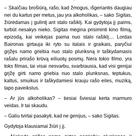
–
Skaičiau brošiūrą, rašo, kad žmogus, išgeriantis daugiau
nei du kartus per metus, jau yra alkoholikas, – sako Sigitas,
žiūrėdamas į gulintį ant stalo rašiklį. Kai gydytoja jį paims,
turbūt nesakys nieko. Sigitas mėgina prisiminti kino filmą,
epizodą, kai veikėjas paima nuo stalo rašiklį… Lordas
Baironas girtauja iki ryto su italais ir graikais, paryčiui
grįžęs namo griebia nuo stalo plunksną ir taškydamasis
rašalu prirašo krūvą eiliuotų posmų. Nėra tokio filmo, yra
toks filmas, tai visai nesvarbu, svarbiausia, kad visi genijai
grįžę girti namo griebia nuo stalo plunksnas, teptukus,
kaltus, smuikus ir taškydamiesi krauju rašo eiles, muziką,
tapo paveikslus.
–
Ar jūs alkoholikas? – tiesiai šviesiai kerta marmuro
veidas. Ir tai skaudu.
–
Galiu tvirtai pasakyti, kad ne genijus, – sako Sigitas.
Gydytoja klausiamai žiūri į jį.