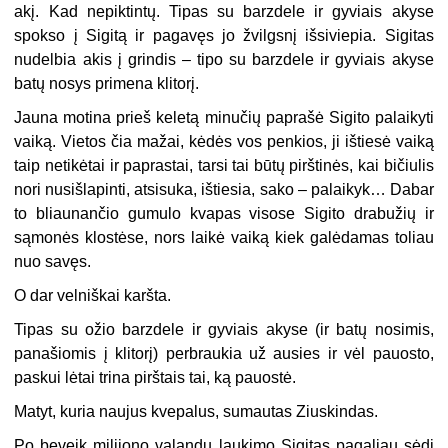
akį. Kad nepiktintų. Tipas su barzdele ir gyviais akyse
spokso į Sigitą ir pagavęs jo žvilgsnį išsiviepia. Sigitas
nudelbia akis į grindis – tipo su barzdele ir gyviais akyse
batų nosys primena klitorį.
Jauna motina prieš keletą minučių paprašė Sigito palaikyti
vaiką. Vietos čia mažai, kėdės vos penkios, ji ištiesė vaiką
taip netikėtai ir paprastai, tarsi tai būtų pirštinės, kai bičiulis
nori nusišlapinti, atsisuka, ištiesia, sako – palaikyk… Dabar
to bliaunančio gumulo kvapas visose Sigito drabužių ir
sąmonės klostėse, nors laikė vaiką kiek galėdamas toliau
nuo savęs.
O dar velniškai karšta.
Tipas su ožio barzdele ir gyviais akyse (ir batų nosimis,
panašiomis į klitorį) perbraukia už ausies ir vėl pauosto,
paskui lėtai trina pirštais tai, ką pauostė.
Matyt, kuria naujus kvepalus, sumautas Ziuskindas.
Po beveik milijono valandų laukimo Sigitas pagaliau sėdi