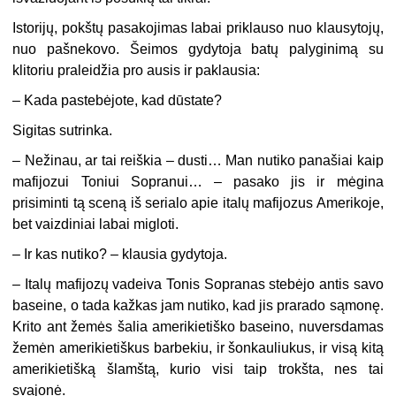
Istorijų, pokštų pasakojimas labai priklauso nuo klausytojų,
nuo pašnekovo. Šeimos gydytoja batų palyginimą su
klitoriu praleidžia pro ausis ir paklausia:
–
Kada pastebėjote, kad dūstate?
Sigitas sutrinka.
–
Nežinau, ar tai reiškia – dusti… Man nutiko panašiai kaip
mafijozui Toniui Sopranui… – pasako jis ir mėgina
prisiminti tą sceną iš serialo apie italų mafijozus Amerikoje,
bet vaizdiniai labai migloti.
–
Ir kas nutiko? – klausia gydytoja.
–
Italų mafijozų vadeiva Tonis Sopranas stebėjo antis savo
baseine, o tada kažkas jam nutiko, kad jis prarado sąmonę.
Krito ant žemės šalia amerikietiško baseino, nuversdamas
žemėn amerikietiškus barbekiu, ir šonkauliukus, ir visą kitą
amerikietišką šlamštą, kurio visi taip trokšta, nes tai
svajonė.