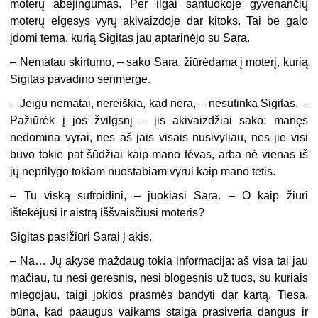
moterų abejingumas. Per ilgai santuokoje gyvenančių
moterų elgesys vyrų akivaizdoje dar kitoks. Tai be galo
įdomi tema, kurią Sigitas jau aptarinėjo su Sara.
–
Nematau skirtumo, – sako Sara, žiūrėdama į moterį, kurią
Sigitas pavadino senmerge.
–
Jeigu nematai, nereiškia, kad nėra, – nesutinka Sigitas. –
Pažiūrėk į jos žvilgsnį – jis akivaizdžiai sako: manęs
nedomina vyrai, nes aš jais visais nusivyliau, nes jie visi
buvo tokie pat šūdžiai kaip mano tėvas, arba nė vienas iš
jų neprilygo tokiam nuostabiam vyrui kaip mano tėtis.
–
Tu viską sufroidini, – juokiasi Sara. – O kaip žiūri
ištekėjusi ir aistrą iššvaisčiusi moteris?
Sigitas pasižiūri Sarai į akis.
–
Na… Jų akyse maždaug tokia informacija: aš visa tai jau
mačiau, tu nesi geresnis, nesi blogesnis už tuos, su kuriais
miegojau, taigi jokios prasmės bandyti dar kartą. Tiesa,
būna, kad paaugus vaikams staiga prasiveria dangus ir