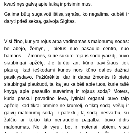
kvaršinęs galvą apie laiką ir prisiminimus.
Galima būtų sugalvoti ištisą sąrašą, ko negalima kalbėti ir
daryti prieš seksą, galvoja Sigitas.
Visi žino, kur yra rojus arba vadinamasis malonumų sodas:
be abejo, žemyn, į pietus nuo pasaulio centro, nuo
bambos… Žmonės, kurie sukūrė rojaus sodo įvaizdį, buvo
siaubingai apžėlę. Jie turėjo ant kūno paviršiaus tiek
plaukų, kad ieškodami kurios nors kūno dalies dažnai
pasiklysdavo. Pažiūrėkite, dar ir dabar žmonės iš pietų
siaubingai plaukuoti, tai ką jau kalbėti apie tuos, kurie rašė
knygą apie pasaulio sutvėrimą ir rojaus sodą? Moters,
kurią paskui pavadino Ieva, lytiniai organai buvo taip
apžėlę, kad tikrai priminė ne krūmelį, o tikrą sodą, vešlų ir
gaivų malonumų sodą. Ir patekti į tą sodą, nesvarbu, su
žalčio ar kokio kito nenaudėlio pagalba, buvo didis
malonumas. Ne tik vyrui, bet ir moteriai, abiem, visai