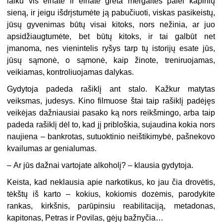
laiku vis einate ir einate greta mergaitės palei kapinių
sieną, ir jeigu išdrįstumėte ją pabučiuoti, viskas pasikeistų,
jūsų gyvenimas būtų visai kitoks, nors nežinia, ar juo
apsidžiaugtumėte, bet būtų kitoks, ir tai galbūt net
įmanoma, nes vienintelis ryšys tarp tų istorijų esate jūs,
jūsų sąmonė, o sąmonė, kaip žinote, treniruojamas,
veikiamas, kontroliuojamas dalykas.
Gydytoja padeda rašiklį ant stalo. Kažkur matytas
veiksmas, judesys. Kino filmuose štai taip rašiklį padėjęs
veikėjas dažniausiai pasako ką nors reikšmingo, arba taip
padeda rašiklį dėl to, kad jį pribloškia, sujaudina kokia nors
naujiena – bankrotas, sutuoktinio neištikimybė, pašnekovo
kvailumas ar genialumas.
–
Ar jūs dažnai vartojate alkoholį? – klausia gydytoja.
Keista, kad neklausia apie narkotikus, ko jau čia drovėtis,
tėkštų iš karto – kokius, kokiomis dozėmis, parodykite
rankas, kirkšnis, parūpinsiu reabilitaciją, metadonas,
kapitonas, Petras ir Povilas, gėjų bažnyčia…