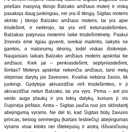
priešais masyvią tikrojo Balzako amžiaus moterį ir viską
pasakoja daug juokingiau, nei yra iš tikrųjų. Sigitas moteris
skirsto į tikrojo Balzako amžiaus moteris, tai yra apie
trisdešimt, ir netikrojo, tai yra virš keturiasdešimties.
Balzakas patyrusia moterimi laikė trisdešimtmetę. Paskui
žmonės ėmė ilgiau gyventi, sveikai maitintis, laikytis ne
gamtos, o malonumų dėsnių, todėl viskas išsikreipė.
Naujaisiais laikais Balzako amžiaus moteris apskritai be
amžiaus. Kiek jai – penkiasdešimt, septyniasdešimt,
šimtas? Moterys apskritai nekenčia amžiaus, tarsi metų
slėpimas darytų jas žavesnes. Kvailiai nebūna žavūs, tik
juokingi. Gydytojai akivaizdžiai virš trisdešimties, ir ji
akivaizdžiai neturi Balzako, tai yra vyro. Pirma – ant jos
veido auga plaukų ir yra tokių dalykų, kuriuos ji vis
čiupinėja pirštais. Antra – Sigitas jaučia nuo jos sklindantį
abejingumą vyrams. Ne dėl to, kad Sigitas būtų žavusis
princas, tiesiog senmergių (kartais lesbiečių) abejingumas
vyrams visai kitoks nei ištekėjusių ir aistrą iššvaisčiusių