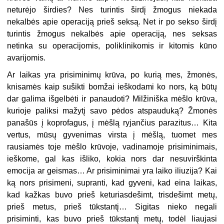
neturėjo širdies? Nes turintis širdį žmogus niekada
nekalbės apie operaciją prieš seksą. Net ir po sekso širdį
turintis žmogus nekalbės apie operaciją, nes seksas
netinka su operacijomis, poliklinikomis ir kitomis kūno
avarijomis.
Ar laikas yra prisiminimų krūva, po kurią mes, žmonės,
knisamės kaip sušikti bomžai ieškodami ko nors, ką būtų
dar galima išgelbėti ir panaudoti? Milžiniška mėšlo krūva,
kurioje paliksi mažytį savo pėdos atspauduką? Žmonės
panašūs į koprofagus, į mėšlą ryjančius parazitus… Kita
vertus, mūsų gyvenimas virsta į mėšlą, tuomet mes
rausiamės toje mėšlo krūvoje, vadinamoje prisiminimais,
ieškome, gal kas išliko, kokia nors dar nesuvirškinta
emocija ar geismas… Ar prisiminimai yra laiko iliuzija? Kai
ką nors prisimeni, supranti, kad gyveni, kad eina laikas,
kad kažkas buvo prieš keturiasdešimt, trisdešimt metų,
prieš metus, prieš tūkstantį… Sigitas nieko negali
prisiminti, kas buvo prieš tūkstantį metų, todėl liaujasi