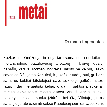
Romano fragmentas
Kažkas ten šmėžuoja, boluoja tarp samanotų, nuo laiko ir
melancholijos pažaliavusių antkapių ir kreivų kryžių,
panašu, kad tai Romeo Montekis, laksto be kelnių, ieško
savosios Džuljetos Kapuleti, ir ji kažkur turėtų būti, guli ant
samanų, kukliai kilstelėjusi savo suknelę, galbūt matosi
rausvi, dar mergaitiški keliai, o gal ir gaktos plaukeliai,
mirties akivaizdoje Erotas darosi vis įžūlesnis, sunku
pasakyti, tiksliau, sunku įžiūrėti, bet čia, Vilniuje, jiems
šalta, jie įpratę užsiimti seksu Kapulečių šeimos kape, kuris