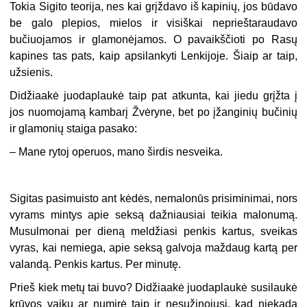
Tokia Sigito teorija, nes kai grįždavo iš kapinių, jos būdavo
be galo plepios, mielos ir visiškai neprieštaraudavo
bučiuojamos ir glamonėjamos. O pavaikščioti po Rasų
kapines tas pats, kaip apsilankyti Lenkijoje. Šiaip ar taip,
užsienis.
Didžiaakė juodaplaukė taip pat atkunta, kai jiedu grįžta į
jos nuomojamą kambarį Žvėryne, bet po įžanginių bučinių
ir glamonių staiga pasako:
–
Mane rytoj operuos, mano širdis nesveika.
Sigitas pasimuisto ant kėdės, nemalonūs prisiminimai, nors
vyrams mintys apie seksą dažniausiai teikia malonumą.
Musulmonai per dieną meldžiasi penkis kartus, sveikas
vyras, kai nemiega, apie seksą galvoja maždaug kartą per
valandą. Penkis kartus. Per minutę.
Prieš kiek metų tai buvo? Didžiaakė juodaplaukė susilaukė
krūvos vaikų ar numirė taip ir nesužinojusi, kad niekada