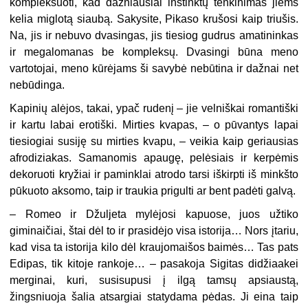
kompleksuoti, kad dažniausiai instinktų tenkinimas jiems
kelia miglotą siaubą. Sakysite, Pikaso krušosi kaip triušis.
Na, jis ir nebuvo dvasingas, jis tiesiog gudrus amatininkas
ir megalomanas be kompleksų. Dvasingi būna meno
vartotojai, meno kūrėjams ši savybė nebūtina ir dažnai net
nebūdinga.
Kapinių alėjos, takai, ypač rudenį – jie velniškai romantiški
ir kartu labai erotiški. Mirties kvapas, – o pūvantys lapai
tiesiogiai susiję su mirties kvapu, – veikia kaip geriausias
afrodiziakas. Samanomis apaugę, pelėsiais ir kerpėmis
dekoruoti kryžiai ir paminklai atrodo tarsi iškirpti iš minkšto
pūkuoto aksomo, taip ir traukia prigulti ar bent padėti galvą.
–
Romeo ir Džuljeta mylėjosi kapuose, juos užtiko
giminaičiai, štai dėl to ir prasidėjo visa istorija… Nors įtariu,
kad visa ta istorija kilo dėl kraujomaišos baimės… Tas pats
Edipas, tik kitoje rankoje… – pasakoja Sigitas didžiaakei
merginai, kuri, susisupusi į ilgą tamsų apsiaustą,
žingsniuoja šalia atsargiai statydama pėdas. Ji eina taip