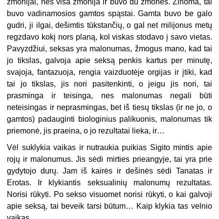
žmonijai, nes visa žmonija ir buvo du žmonės. Žinoma, tai
buvo vadinamosios gamtos spąstai. Gamta buvo be galo
gudri, ji ilgai, dešimtis tūkstančių, o gal net milijonus metų
regzdavo kokį nors planą, kol viskas stodavo į savo vietas.
Pavyzdžiui, seksas yra malonumas, žmogus mano, kad tai
jo tikslas, galvoja apie seksą penkis kartus per minutę,
svajoja, fantazuoja, rengia vaizduotėje orgijas ir įtiki, kad
tai jo tikslas, jis nori pasitenkinti, o jeigu jis nori, tai
prasminga ir teisinga, nes malonumas negali būti
neteisingas ir neprasmingas, bet iš tiesų tikslas (ir ne jo, o
gamtos) padauginti biologinius palikuonis, malonumas tik
priemonė, jis praeina, o jo rezultatai lieka, ir…
Vėl suklykia vaikas ir nutraukia puikias Sigito mintis apie
rojų ir malonumus. Jis sėdi mirties prieangyje, tai yra prie
gydytojo durų. Jam iš kairės ir dešinės sėdi Tanatas ir
Erotas. Ir klykiantis seksualinių malonumų rezultatas.
Norisi rūkyti. Po sekso visuomet norisi rūkyti, o kai galvoji
apie seksą, tai beveik tarsi būtum… Kaip klykia tas velnio
vaikas.