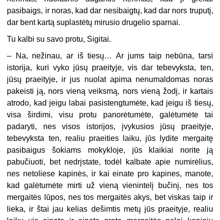
pasibaigs, ir noras, kad dar nesibaigtų, kad dar nors truputį,
dar bent kartą suplastėtų mirusio drugelio sparnai.
Tu kalbi su savo protu, Sigitai.
–
Na, nežinau, ar iš tiesų… Ar jums taip nebūna, tarsi
istorija, kuri vyko jūsų praeityje, vis dar tebevyksta, ten,
jūsų praeityje, ir jus nuolat apima nenumaldomas noras
pakeisti ją, nors vieną veiksmą, nors vieną žodį, ir kartais
atrodo, kad jeigu labai pasistengtumėte, kad jeigu iš tiesų,
visa širdimi, visu protu panorėtumėte, galėtumėte tai
padaryti, nes visos istorijos, įvykusios jūsų praeityje,
tebevyksta ten, realiu praeities laiku, jūs lydite mergaitę
pasibaigus šokiams mokykloje, jūs klaikiai norite ją
pabučiuoti, bet nedrįstate, todėl kalbate apie numirėlius,
nes netoliese kapinės, ir kai einate pro kapines, manote,
kad galėtumėte mirti už vieną vienintelį bučinį, nes tos
mergaitės lūpos, nes tos mergaitės akys, bet viskas taip ir
lieka, ir štai jau kelias dešimtis metų jūs praeityje, realiu