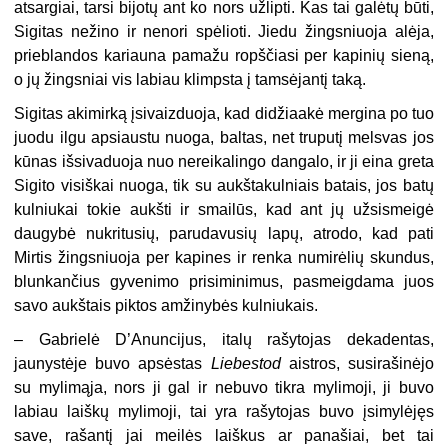
atsargiai, tarsi bijotų ant ko nors užlipti. Kas tai galėtų būti,
Sigitas nežino ir nenori spėlioti. Jiedu žingsniuoja alėja,
prieblandos kariauna pamažu ropščiasi per kapinių sieną,
o jų žingsniai vis labiau klimpsta į tamsėjantį taką.
Sigitas akimirką įsivaizduoja, kad didžiaakė mergina po tuo
juodu ilgu apsiaustu nuoga, baltas, net truputį melsvas jos
kūnas išsivaduoja nuo nereikalingo dangalo, ir ji eina greta
Sigito visiškai nuoga, tik su aukštakulniais batais, jos batų
kulniukai tokie aukšti ir smailūs, kad ant jų užsismeigė
daugybė nukritusių, parudavusių lapų, atrodo, kad pati
Mirtis žingsniuoja per kapines ir renka numirėlių skundus,
blunkančius gyvenimo prisiminimus, pasmeigdama juos
savo aukštais piktos amžinybės kulniukais.
–
Gabrielė D’Anuncijus, italų rašytojas dekadentas,
jaunystėje buvo apsėstas
Liebestod
aistros, susirašinėjo
su mylimąja, nors ji gal ir nebuvo tikra mylimoji, ji buvo
labiau laiškų mylimoji, tai yra rašytojas buvo įsimylėjęs
save, rašantį jai meilės laiškus ar panašiai, bet tai