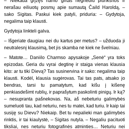
–
Niekada grįžęs namo girtas negriebiu plunksnos ir
nerašau eiliuotų posmų apie sumautą Čaild Haroldą, –
sako Sigitas. Paskui kiek patyli, priduria: – Gydytoja,
negalima taip klausti.
Gydytoja linkteli galva.
–
Išgeriate daugiau nei du kartus per metus? – užduoda ji
neutralesnį klausimą, bet jis skamba nė kiek ne švelniau.
–
Matote… Daniilo Charmso apysakoje „Senė“ yra toks
epizodas. Geria du vyrai degtinę ir staiga vienas klausia
kito: ar tu tiki Dievą? Tas susinervina ir sako: negalima taip
klausti. Kodėl, klausia sugėrovas. Tai tas pats, atsako jo
bendras, tarsi tu pamatytum, kad kišu į kišenę
penkiasdešimt rublių, ir paprašytum paskolinti pinigų. Ir ką?
– nesupranta pašnekovas. Na, aš nebeturiu galimybės
sumeluoti tau, kad neturiu, nes tu matei, kad turiu. Ir kaip tai
susiję su Dievu? Niekaip. Bet tu nepalieki man galimybės
rinktis, ir tai kiaulystė, – Sigitas nutyla. – Negaliu pacituoti
tiksliai, nes neturiu fotografinės atminties… Neturiu nei