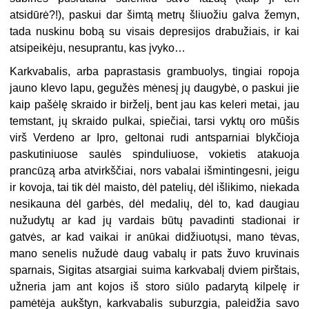
atsidūrė?!), paskui dar šimtą metrų šliuožiu galva žemyn,
tada nuskinu bobą su visais depresijos drabužiais, ir kai
atsipeikėju, nesuprantu, kas įvyko…
Karkvabalis, arba paprastasis grambuolys, tingiai ropoja
jauno klevo lapu, gegužės mėnesį jų daugybė, o paskui jie
kaip pašėlę skraido ir birželį, bent jau kas keleri metai, jau
temstant, jų skraido pulkai, spiečiai, tarsi vyktų oro mūšis
virš Verdeno ar Ipro, geltonai rudi antsparniai blykčioja
paskutiniuose saulės spinduliuose, vokietis atakuoja
prancūzą arba atvirkščiai, nors vabalai išmintingesni, jeigu
ir kovoja, tai tik dėl maisto, dėl patelių, dėl išlikimo, niekada
nesikauna dėl garbės, dėl medalių, dėl to, kad daugiau
nužudytų ar kad jų vardais būtų pavadinti stadionai ir
gatvės, ar kad vaikai ir anūkai didžiuotųsi, mano tėvas,
mano senelis nužudė daug vabalų ir pats žuvo kruvinais
sparnais, Sigitas atsargiai suima karkvabalį dviem pirštais,
užneria jam ant kojos iš storo siūlo padarytą kilpelę ir
pamėtėja aukštyn, karkvabalis suburzgia, paleidžia savo