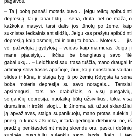
pagalvoti.
–
Ta į bobą panaši moteris buvo… jeigu reiktų apibūdinti
depresiją, tai ji labai tiktų, – sena, drūta, bet ne maža, o
kažkokia masyvi, tarsi dalis jos tūnotų po žeme, kaip
suknistas ledkalnis ant slidžių. Jeigu kas prašytų apibūdinti
depresiją kaip asmenį, tai ir būtų ta boba… Moteris… – jis
vėl pažvelgia į gydytoją – veidas kaip marmuras. Jeigu ji
mane pjaustytų… likčiau be brangiausių savo filė
gabaliukų… – Leidžiuosi sau, trasa tuščia, mano draugai ir
artimieji stovi trasos apačioje, žiūri, kaip nuostabiai valdau
slides ir kūną, ir staiga lyg iš po žemių išdygsta ta sena
boba moteris depresija su savo noragais… Tamsiai
apsirengusi, tarsi ne drabužiais, o visų pusgalvių,
sergančių depresija, nuotaiką būtų užsivilkusi, tokia visa
drumzlina ir troški, slogi… Ir, žinoma, aš, užuot sklandžiai
ją apvažiavęs, staiga supanikuoju, mano protas nulekia į
priekį, o kūnas atsilieka, ir tada gėdingai drebiuosi, ne, iš
pradžių penkiasdešimt metrų skrendu oru, paskui dešiniu
subinės pusrutuliu sulenkiu savo lazdą (kaip ji ten