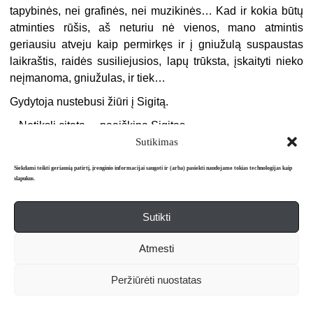
tapybinės, nei grafinės, nei muzikinės… Kad ir kokia būtų
atminties rūšis, aš neturiu nė vienos, mano atmintis
geriausiu atveju kaip permirkęs ir į gniužulą suspaustas
laikraštis, raidės susiliejusios, lapų trūksta, įskaityti nieko
neįmanoma, gniužulas, ir tiek…
Gydytoja nustebusi žiūri į Sigitą.
–
Netiksli citata, – paaiškina Sigitas.
Sutikimas
Tiesą sakant, su gydytojais Sigitas dažniausiai stengiasi
juokauti, kaip ir daugelis žmonių, arba kalba šiurkščiai tik
Siekdami teikti geriausią patirtį, įrenginio informacijai saugoti ir (arba) pasiekti naudojame tokias technologijas kaip
slapukus.
todėl, kad jaučia baltiems chalatams silpnybę. Kitaip
tariant, baimę. Balti chalatai buvo sugalvoti nusižiūrėjus į
angelus. Arba atvirkščiai, nelabai svarbu, kas nuo ko
Sutikti
nusižiūrėjo. O ten, kur angelai, ir anas pasaulis čia pat.
Atmesti
Sparnu pasiekiamas.
Jis nežiūri į gydytoją, tai yra negali žiūrėti jai į akis, nes jo
Peržiūrėti nuostatas
akys labai silpnos. Jeigu tik pažiūri kitam žmogui į akis, iš
karto ima mirkčioti ir ašaroti. Atsiranda asilų, kurie sako,