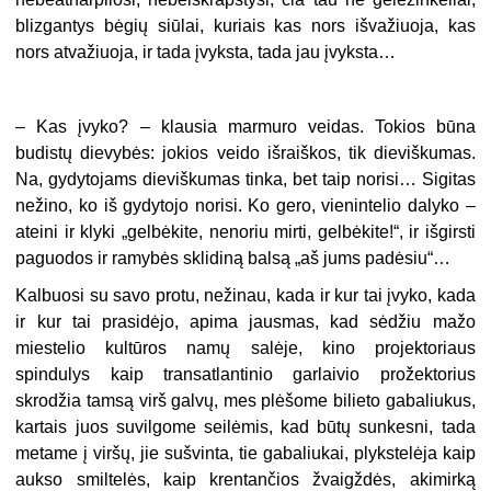
blizgantys bėgių siūlai, kuriais kas nors išvažiuoja, kas
nors atvažiuoja, ir tada įvyksta, tada jau įvyksta…
–
Kas įvyko? – klausia marmuro veidas. Tokios būna
budistų dievybės: jokios veido išraiškos, tik dieviškumas.
Na, gydytojams dieviškumas tinka, bet taip norisi… Sigitas
nežino, ko iš gydytojo norisi. Ko gero, vienintelio dalyko –
ateini ir klyki „gelbėkite, nenoriu mirti, gelbėkite!“, ir išgirsti
paguodos ir ramybės sklidiną balsą „aš jums padėsiu“…
Kalbuosi su savo protu, nežinau, kada ir kur tai įvyko, kada
ir kur tai prasidėjo, apima jausmas, kad sėdžiu mažo
miestelio kultūros namų salėje, kino projektoriaus
spindulys kaip transatlantinio garlaivio prožektorius
skrodžia tamsą virš galvų, mes plėšome bilieto gabaliukus,
kartais juos suvilgome seilėmis, kad būtų sunkesni, tada
metame į viršų, jie sušvinta, tie gabaliukai, plykstelėja kaip
aukso smiltelės, kaip krentančios žvaigždės, akimirką