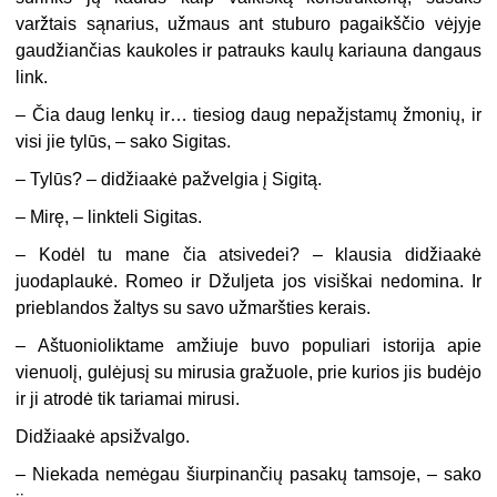
varžtais sąnarius, užmaus ant stuburo pagaikščio vėjyje
gaudžiančias kaukoles ir patrauks kaulų kariauna dangaus
link.
–
Čia daug lenkų ir… tiesiog daug nepažįstamų žmonių, ir
visi jie tylūs, – sako Sigitas.
–
Tylūs? – didžiaakė pažvelgia į Sigitą.
–
Mirę, – linkteli Sigitas.
–
Kodėl tu mane čia atsivedei? – klausia didžiaakė
juodaplaukė. Romeo ir Džuljeta jos visiškai nedomina. Ir
prieblandos žaltys su savo užmaršties kerais.
–
Aštuonioliktame amžiuje buvo populiari istorija apie
vienuolį, gulėjusį su mirusia gražuole, prie kurios jis budėjo
ir ji atrodė tik tariamai mirusi.
Didžiaakė apsižvalgo.
–
Niekada nemėgau šiurpinančių pasakų tamsoje, – sako