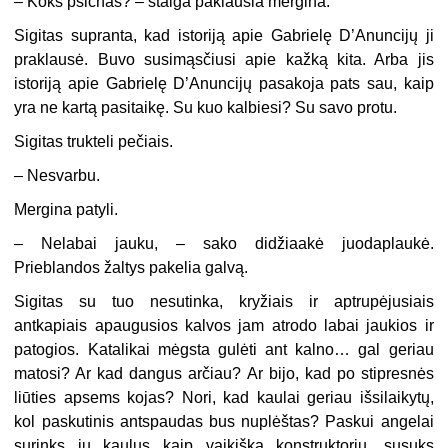
–
Koks psichas? – staiga paklausia mergina.
Sigitas supranta, kad istoriją apie Gabrielę D’Anuncijų ji
praklausė. Buvo susimąsčiusi apie kažką kita. Arba jis
istoriją apie Gabrielę D’Anuncijų pasakoja pats sau, kaip
yra ne kartą pasitaikę. Su kuo kalbiesi? Su savo protu.
Sigitas trukteli pečiais.
–
Nesvarbu.
Mergina patyli.
–
Nelabai jauku, – sako didžiaakė juodaplaukė.
Prieblandos žaltys pakelia galvą.
Sigitas su tuo nesutinka, kryžiais ir aptrupėjusiais
antkapiais apaugusios kalvos jam atrodo labai jaukios ir
patogios. Katalikai mėgsta gulėti ant kalno… gal geriau
matosi? Ar kad dangus arčiau? Ar bijo, kad po stipresnės
liūties apsems kojas? Nori, kad kaulai geriau išsilaikytų,
kol paskutinis antspaudas bus nuplėštas? Paskui angelai
surinks jų kaulus kaip vaikišką konstruktorių, susuks