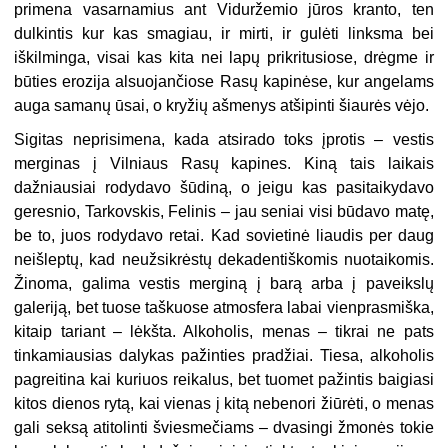
primena vasarnamius ant Viduržemio jūros kranto, ten
dulkintis kur kas smagiau, ir mirti, ir gulėti linksma bei
iškilminga, visai kas kita nei lapų prikritusiose, drėgme ir
būties erozija alsuojančiose Rasų kapinėse, kur angelams
auga samanų ūsai, o kryžių ašmenys atšipinti šiaurės vėjo.
Sigitas neprisimena, kada atsirado toks įprotis – vestis
merginas į Vilniaus Rasų kapines. Kiną tais laikais
dažniausiai rodydavo šūdiną, o jeigu kas pasitaikydavo
geresnio, Tarkovskis, Felinis – jau seniai visi būdavo matę,
be to, juos rodydavo retai. Kad sovietinė liaudis per daug
neišleptų, kad neužsikrėstų dekadentiškomis nuotaikomis.
Žinoma, galima vestis merginą į barą arba į paveikslų
galeriją, bet tuose taškuose atmosfera labai vienprasmiška,
kitaip tariant – lėkšta. Alkoholis, menas – tikrai ne pats
tinkamiausias dalykas pažinties pradžiai. Tiesa, alkoholis
pagreitina kai kuriuos reikalus, bet tuomet pažintis baigiasi
kitos dienos rytą, kai vienas į kitą nebenori žiūrėti, o menas
gali seksą atitolinti šviesmečiams – dvasingi žmonės tokie