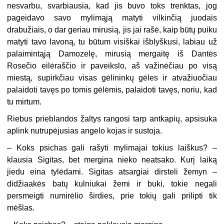
nesvarbu, svarbiausia, kad jis buvo toks trenktas, jog
pageidavo savo mylimąją matyti vilkinčią juodais
drabužiais, o dar geriau mirusią, jis jai rašė, kaip būtų puiku
matyti tavo lavoną, tu būtum visiškai išblyškusi, labiau už
palaimintąją Damozelę, mirusią mergaitę iš Dantės
Rosečio eilėraščio ir paveikslo, aš važinėčiau po visą
miestą, supirkčiau visas gėlininkų gėles ir atvažiuočiau
palaidoti tavęs po tomis gėlėmis, palaidoti tavęs, noriu, kad
tu mirtum.
Riebus prieblandos žaltys rangosi tarp antkapių, apsisuka
aplink nutrupėjusias angelo kojas ir sustoja.
–
Koks psichas gali rašyti mylimajai tokius laiškus? –
klausia Sigitas, bet mergina nieko neatsako. Kurį laiką
jiedu eina tylėdami. Sigitas atsargiai dirsteli žemyn –
didžiaakės batų kulniukai žemi ir buki, tokie negali
persmeigti numirėlio širdies, prie tokių gali prilipti tik
mėšlas.