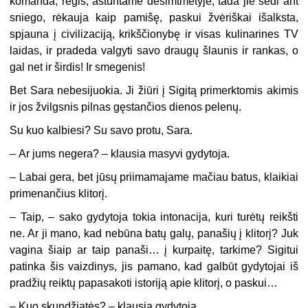
komanda, regis, aštuntame dešimtmetyje, tada jie sėdi ant
sniego, rėkauja kaip pamišę, paskui žvėriškai išalksta,
spjauna į civilizaciją, krikščionybę ir visas kulinarines TV
laidas, ir pradeda valgyti savo draugų šlaunis ir rankas, o
gal net ir širdis! Ir smegenis!
Bet Sara nebesijuokia. Ji žiūri į Sigitą primerktomis akimis
ir jos žvilgsnis pilnas gęstančios dienos pelenų.
Su kuo kalbiesi? Su savo protu, Sara.
–
Ar jums negera? – klausia masyvi gydytoja.
–
Labai gera, bet jūsų priimamajame mačiau batus, klaikiai
primenančius klitorį.
–
Taip, – sako gydytoja tokia intonacija, kuri turėtų reikšti
ne. Ar ji mano, kad nebūna batų galų, panašių į klitorį? Juk
vagina šiaip ar taip panaši… į kurpaitę, tarkime? Sigitui
patinka šis vaizdinys, jis pamano, kad galbūt gydytojai iš
pradžių reiktų papasakoti istoriją apie klitorį, o paskui…
–
Kuo skundžiatės? – klausia gydytoja.