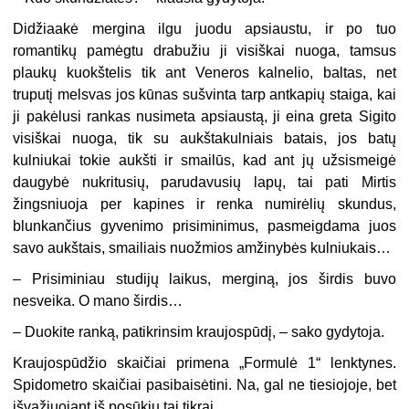
Didžiaakė mergina ilgu juodu apsiaustu, ir po tuo
romantikų pamėgtu drabužiu ji visiškai nuoga, tamsus
plaukų kuokštelis tik ant Veneros kalnelio, baltas, net
truputį melsvas jos kūnas sušvinta tarp antkapių staiga, kai
ji pakėlusi rankas nusimeta apsiaustą, ji eina greta Sigito
visiškai nuoga, tik su aukštakulniais batais, jos batų
kulniukai tokie aukšti ir smailūs, kad ant jų užsismeigė
daugybė nukritusių, parudavusių lapų, tai pati Mirtis
žingsniuoja per kapines ir renka numirėlių skundus,
blunkančius gyvenimo prisiminimus, pasmeigdama juos
savo aukštais, smailiais nuožmios amžinybės kulniukais…
–
Prisiminiau studijų laikus, merginą, jos širdis buvo
nesveika. O mano širdis…
–
Duokite ranką, patikrinsim kraujospūdį, – sako gydytoja.
Kraujospūdžio skaičiai primena „Formulė 1“ lenktynes.
Spidometro skaičiai pasibaisėtini. Na, gal ne tiesiojoje, bet
išvažiuojant iš posūkių tai tikrai.