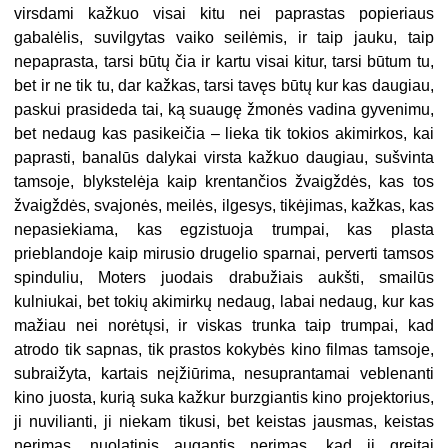
virsdami kažkuo visai kitu nei paprastas popieriaus
gabalėlis, suvilgytas vaiko seilėmis, ir taip jauku, taip
nepaprasta, tarsi būtų čia ir kartu visai kitur, tarsi būtum tu,
bet ir ne tik tu, dar kažkas, tarsi tavęs būtų kur kas daugiau,
paskui prasideda tai, ką suaugę žmonės vadina gyvenimu,
bet nedaug kas pasikeičia – lieka tik tokios akimirkos, kai
paprasti, banalūs dalykai virsta kažkuo daugiau, sušvinta
tamsoje, blykstelėja kaip krentančios žvaigždės, kas tos
žvaigždės, svajonės, meilės, ilgesys, tikėjimas, kažkas, kas
nepasiekiama, kas egzistuoja trumpai, kas plasta
prieblandoje kaip mirusio drugelio sparnai, perverti tamsos
spinduliu, Moters juodais drabužiais aukšti, smailūs
kulniukai, bet tokių akimirkų nedaug, labai nedaug, kur kas
mažiau nei norėtųsi, ir viskas trunka taip trumpai, kad
atrodo tik sapnas, tik prastos kokybės kino filmas tamsoje,
subraižyta, kartais neįžiūrima, nesuprantamai veblenanti
kino juosta, kurią suka kažkur burzgiantis kino projektorius,
ji nuvilianti, ji niekam tikusi, bet keistas jausmas, keistas
nerimas, nuolatinis augantis nerimas, kad ji greitai