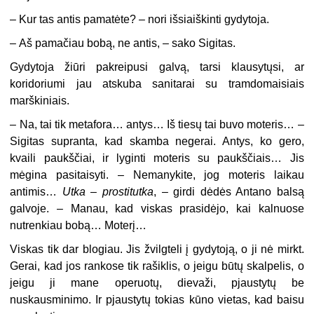
–
Kur tas antis pamatėte? – nori išsiaiškinti gydytoja.
–
Aš pamačiau bobą, ne antis, – sako Sigitas.
Gydytoja žiūri pakreipusi galvą, tarsi klausytųsi, ar
koridoriumi jau atskuba sanitarai su tramdomaisiais
marškiniais.
–
Na, tai tik metafora… antys… Iš tiesų tai buvo moteris… –
Sigitas supranta, kad skamba negerai. Antys, ko gero,
kvaili paukščiai, ir lyginti moteris su paukščiais… Jis
mėgina pasitaisyti. – Nemanykite, jog moteris laikau
antimis…
Utka – prostitutka
, – girdi dėdės Antano balsą
galvoje. – Manau, kad viskas prasidėjo, kai kalnuose
nutrenkiau bobą… Moterį…
Viskas tik dar blogiau. Jis žvilgteli į gydytoją, o ji nė mirkt.
Gerai, kad jos rankose tik rašiklis, o jeigu būtų skalpelis, o
jeigu ji mane operuotų, dievaži, pjaustytų be
nuskausminimo. Ir pjaustytų tokias kūno vietas, kad baisu