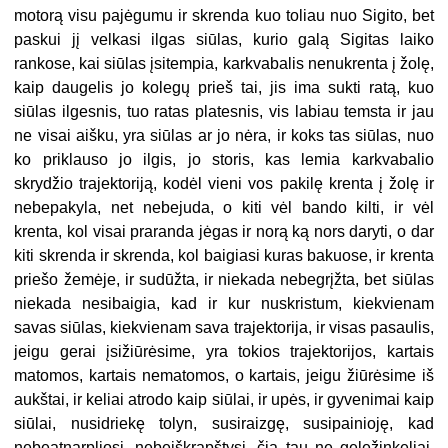
motorą visu pajėgumu ir skrenda kuo toliau nuo Sigito, bet
paskui jį velkasi ilgas siūlas, kurio galą Sigitas laiko
rankose, kai siūlas įsitempia, karkvabalis nenukrenta į žolę,
kaip daugelis jo kolegų prieš tai, jis ima sukti ratą, kuo
siūlas ilgesnis, tuo ratas platesnis, vis labiau temsta ir jau
ne visai aišku, yra siūlas ar jo nėra, ir koks tas siūlas, nuo
ko priklauso jo ilgis, jo storis, kas lemia karkvabalio
skrydžio trajektoriją, kodėl vieni vos pakilę krenta į žolę ir
nebepakyla, net nebejuda, o kiti vėl bando kilti, ir vėl
krenta, kol visai praranda jėgas ir norą ką nors daryti, o dar
kiti skrenda ir skrenda, kol baigiasi kuras bakuose, ir krenta
priešo žemėje, ir sudūžta, ir niekada nebegrįžta, bet siūlas
niekada nesibaigia, kad ir kur nuskristum, kiekvienam
savas siūlas, kiekvienam sava trajektorija, ir visas pasaulis,
jeigu gerai įsižiūrėsime, yra tokios trajektorijos, kartais
matomos, kartais nematomos, o kartais, jeigu žiūrėsime iš
aukštai, ir keliai atrodo kaip siūlai, ir upės, ir gyvenimai kaip
siūlai, nusidriekę tolyn, susiraizgę, susipainioję, kad
nebeatnarpliosi, nebeiškrapštysi, čia tau ne geležinkeliai,