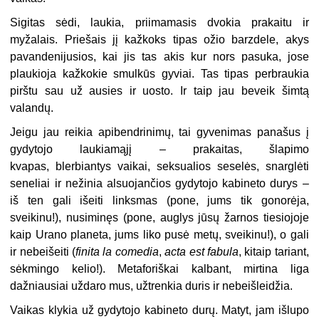
Sigitas sėdi, laukia, priimamasis dvokia prakaitu ir
myžalais. Priešais jį kažkoks tipas ožio barzdele, akys
pavandenijusios, kai jis tas akis kur nors pasuka, jose
plaukioja kažkokie smulkūs gyviai. Tas tipas perbraukia
pirštu sau už ausies ir uosto. Ir taip jau beveik šimtą
valandų.
Jeigu jau reikia apibendrinimų, tai gyvenimas panašus į
gydytojo laukiamąjį – prakaitas, šlapimo
kvapas, blerbiantys vaikai, seksualios seselės, snarglėti
seneliai ir nežinia alsuojančios gydytojo kabineto durys –
iš ten gali išeiti linksmas (pone, jums tik gonorėja,
sveikinu!), nusiminęs (pone, auglys jūsų žarnos tiesiojoje
kaip Urano planeta, jums liko pusė metų, sveikinu!), o gali
ir nebeišeiti (
finita la comedia
,
acta est fabula
, kitaip tariant,
sėkmingo kelio!). Metaforiškai kalbant, mirtina liga
dažniausiai uždaro mus, užtrenkia duris ir nebeišleidžia.
Vaikas klykia už gydytojo kabineto durų. Matyt, jam išlupo