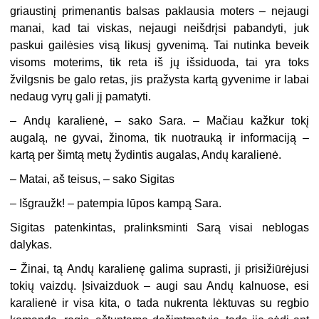
griaustinį primenantis balsas paklausia moters – nejaugi
manai, kad tai viskas, nejaugi neišdrįsi pabandyti, juk
paskui gailėsies visą likusį gyvenimą. Tai nutinka beveik
visoms moterims, tik reta iš jų išsiduoda, tai yra toks
žvilgsnis be galo retas, jis pražysta kartą gyvenime ir labai
nedaug vyrų gali jį pamatyti.
–
Andų karalienė, – sako Sara. – Mačiau kažkur tokį
augalą, ne gyvai, žinoma, tik nuotrauką ir informaciją –
kartą per šimtą metų žydintis augalas, Andų karalienė.
–
Matai, aš teisus, – sako Sigitas
–
Išgraužk! – patempia lūpos kampą Sara.
Sigitas patenkintas, pralinksminti Sarą visai neblogas
dalykas.
–
Žinai, tą Andų karalienę galima suprasti, ji prisižiūrėjusi
tokių vaizdų. Įsivaizduok – augi sau Andų kalnuose, esi
karalienė ir visa kita, o tada nukrenta lėktuvas su regbio