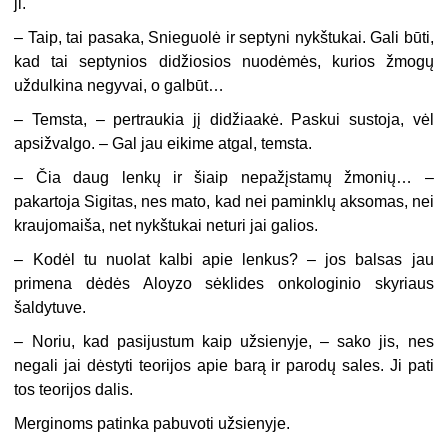
ji.
–
Taip, tai pasaka, Snieguolė ir septyni nykštukai. Gali būti,
kad tai septynios didžiosios nuodėmės, kurios žmogų
uždulkina negyvai, o galbūt…
–
Temsta, – pertraukia jį didžiaakė. Paskui sustoja, vėl
apsižvalgo. – Gal jau eikime atgal, temsta.
–
Čia daug lenkų ir šiaip nepažįstamų žmonių… –
pakartoja Sigitas, nes mato, kad nei paminklų aksomas, nei
kraujomaiša, net nykštukai neturi jai galios.
–
Kodėl tu nuolat kalbi apie lenkus? – jos balsas jau
primena dėdės Aloyzo sėklides onkologinio skyriaus
šaldytuve.
–
Noriu, kad pasijustum kaip užsienyje, – sako jis, nes
negali jai dėstyti teorijos apie barą ir parodų sales. Ji pati
tos teorijos dalis.
Merginoms patinka pabuvoti užsienyje.