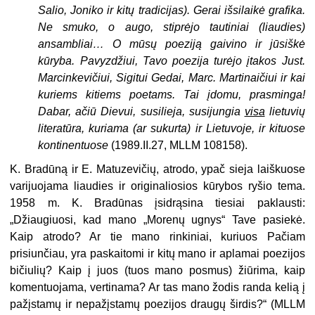
Salio, Joniko ir kitų tradicijas). Gerai išsilaikė grafika.
Ne smuko, o augo, stiprėjo tautiniai (liaudies)
ansambliai… O mūsų poeziją gaivino ir jūsiškė
kūryba. Pavyzdžiui, Tavo poezija turėjo įtakos Just.
Marcinkevičiui, Sigitui Gedai, Marc. Martinaičiui ir kai
kuriems kitiems poetams. Tai įdomu, prasminga!
Dabar, ačiū Dievui, susilieja, susijungia
visa
lietuvių
literatūra, kuriama (ar sukurta) ir Lietuvoje, ir kituose
kontinentuose
(1989.II.27, MLLM 108158).
K. Bradūną ir E. Matuzevičių, atrodo, ypač sieja laiškuose
varijuojama liaudies ir originaliosios kūrybos ryšio tema.
1958 m. K. Bradūnas įsidrąsina tiesiai paklausti:
„Džiaugiuosi, kad mano „Morenų ugnys“ Tave pasiekė.
Kaip atrodo? Ar tie mano rinkiniai, kuriuos Pačiam
prisiunčiau, yra paskaitomi ir kitų mano ir aplamai poezijos
bičiulių? Kaip į juos (tuos mano posmus) žiūrima, kaip
komentuojama, vertinama? Ar tas mano žodis randa kelią į
pažįstamų ir nepažįstamų poezijos draugų širdis?“ (MLLM