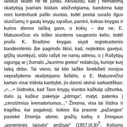
laiškus skaito ne tik juodu. Akivaizdu, kad į nematomą
skaitytoją įvairiais būdais atsižvelgiama, bandoma kaip
nors kontroliuoti pašto siuntas, todėl poetai surašo ilgus
siunčiamų ir gautų knygų sąrašus, pamini, kokias knygas ir
kurios dienos laišką gavo, o kokių – dar ne. E.
Matuzevičius vis ieško siuntoms saugesnio kelio, todėl
prašo K. Bradūno knygas siųsti registruotomis
banderolėmis (be pagrindo tikisi, kad, neįteiktos gavėjui,
grįžtų siuntėjui), siūlo rašyti ne namų adresu, o į Rašytojų
sąjungą ar į žurnalo „Jaunimo gretos“ redakciją, kurioje kurį
laiką dirbo. Tai vieno, tai kito laiške šmėkšteli ironijos
neprašytiems skaitytojams šešėlis, o E. Matuzevičiui
kartais visai trūksta kantrybė, jis darosi atvirai sarkastiškas:
„<…> liūdnoka, kad Tavo knygų siuntos kažkaip užtrunka,
dalis jų kažkur pakelyje „įstringa“, matyt, patenka į
„cenzūrinius krematoriumus…“ Žinoma, visa tai liūdna ir
tragiška, kai pagalvoji, kokios šia prasme „pažangos“
pasiekė žmonija atomo, gražių kalbų ir žmogaus
7
„asmeninės laisvės“ amžiuje“ (1957.IX.8)
. Kelioms