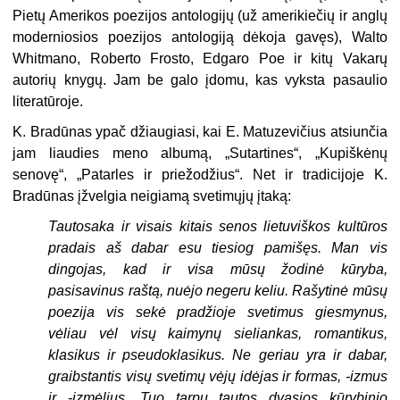
Pietų Amerikos poezijos antologijų (už amerikiečių ir anglų
moderniosios poezijos antologiją dėkoja gavęs), Walto
Whitmano, Roberto Frosto, Edgaro Poe ir kitų Vakarų
autorių knygų. Jam be galo įdomu, kas vyksta pasaulio
literatūroje.
K. Bradūnas ypač džiaugiasi, kai E. Matuzevičius atsiunčia
jam liaudies meno albumą, „Sutartines“, „Kupiškėnų
senovę“, „Patarles ir priežodžius“. Net ir tradicijoje K.
Bradūnas įžvelgia neigiamą svetimųjų įtaką:
Tautosaka ir visais kitais senos lietuviškos kultūros
pradais aš dabar esu tiesiog pamišęs. Man vis
dingojas, kad ir visa mūsų žodinė kūryba,
pasisavinus raštą, nuėjo negeru keliu. Rašytinė mūsų
poezija vis sekė pradžioje svetimus giesmynus,
vėliau vėl visų kaimynų sieliankas, romantikus,
klasikus ir pseudoklasikus. Ne geriau yra ir dabar,
graibstantis visų svetimų vėjų idėjas ir formas, -izmus
ir -izmėlius.
Tuo tarpu tautos dvasios kūrybinio