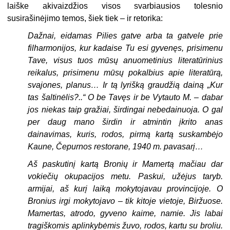
laiške akivaizdžios visos svarbiausios tolesnio
susirašinėjimo temos, šiek tiek – ir retorika:
Dažnai, eidamas Pilies gatve arba ta gatvele prie
filharmonijos, kur kadaise Tu esi gyvenęs, prisimenu
Tave, visus tuos mūsų anuometinius literatūrinius
reikalus, prisimenu mūsų pokalbius apie literatūrą,
svajones, planus… Ir tą lyrišką graudžią dainą „Kur
tas šaltinėlis?..“ O be Tavęs ir be Vytauto M. – dabar
jos niekas taip gražiai, širdingai nebedainuoja. O gal
per daug mano širdin ir atmintin įkrito anas
dainavimas, kuris, rodos, pirmą kartą suskambėjo
Kaune, Čepurnos restorane, 1940 m. pavasarį…
Aš paskutinį kartą Bronių ir Mamertą mačiau dar
vokiečių okupacijos metu. Paskui, užėjus taryb.
armijai, aš kurį laiką mokytojavau provincijoje. O
Bronius irgi mokytojavo – tik kitoje vietoje, Biržuose.
Mamertas, atrodo, gyveno kaime, namie. Jis labai
tragiškomis aplinkybėmis žuvo, rodos, kartu su broliu.