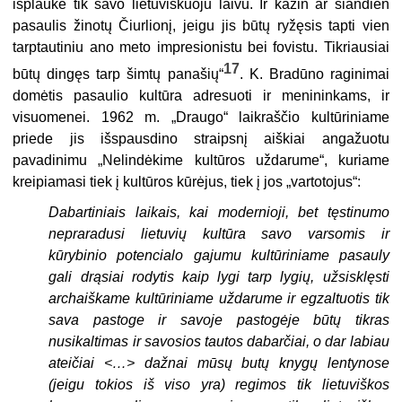
išplaukė tik savo lietuviškuoju laivu. Ir kažin ar šiandien
pasaulis žinotų Čiurlionį, jeigu jis būtų ryžęsis tapti vien
tarptautiniu ano meto impresionistu bei fovistu. Tikriausiai
17
būtų dingęs tarp šimtų panašių“
. K. Bradūno raginimai
domėtis pasaulio kultūra adresuoti ir menininkams, ir
visuomenei. 1962 m. „Draugo“ laikraščio kultūriniame
priede jis išspausdino straipsnį aiškiai angažuotu
pavadinimu „Nelindėkime kultūros uždarume“, kuriame
kreipiamasi tiek į kultūros kūrėjus, tiek į jos „vartotojus“:
Dabartiniais laikais, kai modernioji, bet tęstinumo
nepraradusi lietuvių kultūra savo varsomis ir
kūrybinio potencialo gajumu kultūriniame pasauly
gali drąsiai rodytis kaip lygi tarp lygių, užsisklęsti
archaiškame kultūriniame uždarume ir egzaltuotis tik
sava pastoge ir savoje pastogėje būtų tikras
nusikaltimas ir savosios tautos dabarčiai, o dar labiau
ateičiai <…> dažnai mūsų butų knygų lentynose
(jeigu tokios iš viso yra) regimos tik lietuviškos