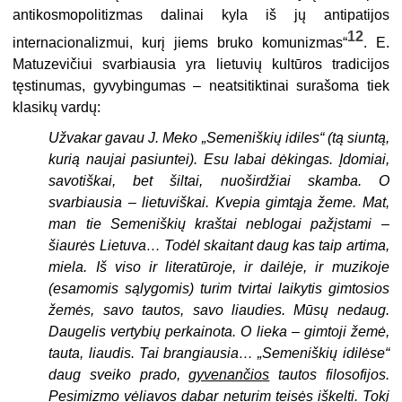
antikosmopolitizmas dalinai kyla iš jų antipatijos
12
internacionalizmui, kurį jiems bruko komunizmas“
. E.
Matuzevičiui svarbiausia yra lietuvių kultūros tradicijos
tęstinumas, gyvybingumas – neatsitiktinai surašoma tiek
klasikų vardų:
Užvakar gavau J. Meko „Semeniškių idiles“ (tą siuntą,
kurią naujai pasiuntei). Esu labai dėkingas. Įdomiai,
savotiškai, bet šiltai, nuoširdžiai skamba. O
svarbiausia – lietuviškai. Kvepia gimtąja žeme. Mat,
man tie Semeniškių kraštai neblogai pažįstami –
šiaurės Lietuva… Todėl skaitant daug kas taip artima,
miela. Iš viso ir literatūroje, ir dailėje, ir muzikoje
(esamomis sąlygomis) turim tvirtai laikytis gimtosios
žemės, savo tautos, savo liaudies. Mūsų nedaug.
Daugelis vertybių perkainota. O lieka – gimtoji žemė,
tauta, liaudis. Tai brangiausia… „Semeniškių idilėse“
daug sveiko prado,
gyvenančio
s
tautos filosofijos.
Pesimizmo vėliavos dabar neturim teisės iškelti. Tokį