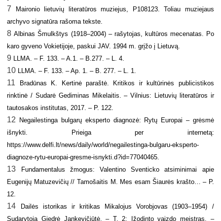
7
Maironio lietuvių literatūros muziejus, P108123. Toliau muziejaus
archyvo signatūra rašoma tekste.
8
Albinas Šmulkštys (1918–2004) – rašytojas, kultūros mecenatas. Po
karo gyveno Vokietijoje, paskui JAV. 1994 m. grįžo į Lietuvą.
9
LLMA. – F. 133. – A.1. – B.277. – L. 4.
10
LLMA. – F. 133. – Ap. 1. – B. 277. – L. 1.
11
Bradūnas K
. Kertinė paraštė. Kritikos ir kultūrinės publicistikos
rinktinė / Sudarė Gediminas Mikelaitis. – Vilnius: Lietuvių literatūros ir
tautosakos institutas, 2017. – P. 122.
12
Negailestinga bulgarų eksperto diagnozė: Rytų Europai – grėsmė
išnykti. Prieiga per internetą:
https://www.delfi.lt/news/daily/world/negailestinga-bulgaru-eksperto-
diagnoze-rytu-europai-gresme-isnykti.d?id=77040465.
13
Fundamentalus žmogus: Valentino Sventicko atsiminimai apie
Eugenijų Matuzevičių //
Tamošaitis M
. Mes esam Šiaurės krašto… – P.
12.
14
Dailės istorikas ir kritikas Mikalojus Vorobjovas (1903–1954) /
Sudarytoja Giedrė Jankevičiūtė. – T. 2: Įžodinto vaizdo meistras. –