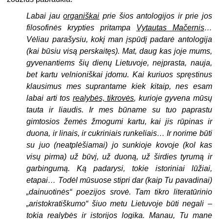
Labai jau
organiškai
prie šios antologijos ir prie jos
filosofinės krypties pritampa
Vytautas Mačernis
…
Vėliau parašysiu, kokį man įspūdį padarė antologija
(kai būsiu visą perskaitęs). Mat, daug kas joje mums,
gyvenantiems šių dienų Lietuvoje, neįprasta, nauja,
bet kartu velnioniškai įdomu. Kai kuriuos spręstinus
klausimus mes suprantame kiek kitaip, nes esam
labai arti tos
realybės, tikrovės
, kurioje gyvena mūsų
tauta ir liaudis. Ir mes būname su tuo paprastu
gimtosios žemės žmogumi kartu, kai jis rūpinas ir
duona, ir linais, ir cukriniais runkeliais… Ir norime būti
su juo (neatplėšiamai) jo sunkioje kovoje (kol kas
visų pirma) už būvį, už duoną, už širdies tyrumą ir
garbingumą. Ką padarysi, tokie istoriniai lūžiai,
etapai… Todėl mūsuose stipri dar (kaip Tu pavadinai)
„dainuotinės“ poezijos srovė. Tam tikro literatūrinio
„aristokratiškumo“ šiuo metu Lietuvoje būti negali –
tokia realybės ir istorijos logika. Manau, Tu mane