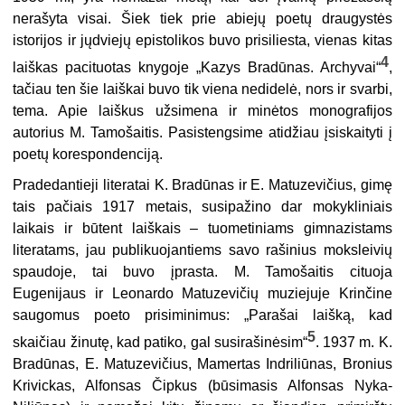
nerašyta visai. Šiek tiek prie abiejų poetų draugystės
istorijos ir jųdviejų epistolikos buvo prisiliesta, vienas kitas
4
laiškas pacituotas knygoje „Kazys Bradūnas. Archyvai“
,
tačiau ten šie laiškai buvo tik viena nedidelė, nors ir svarbi,
tema. Apie laiškus užsimena ir minėtos monografijos
autorius M. Tamošaitis. Pasistengsime atidžiau įsiskaityti į
poetų korespondenciją.
Pradedantieji literatai K. Bradūnas ir E. Matuzevičius, gimę
tais pačiais 1917 metais, susipažino dar mokykliniais
laikais ir būtent laiškais – tuometiniams gimnazistams
literatams, jau publikuojantiems savo rašinius moksleivių
spaudoje, tai buvo įprasta. M. Tamošaitis cituoja
Eugenijaus ir Leonardo Matuzevičių muziejuje Krinčine
saugomus poeto prisiminimus: „Parašai laišką, kad
5
skaičiau žinutę, kad patiko, gal susirašinėsim“
. 1937 m. K.
Bradūnas, E. Matuzevičius, Mamertas Indriliūnas, Bronius
Krivickas, Alfonsas Čipkus (būsimasis Alfonsas Nyka-