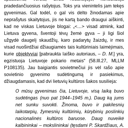
pradedančiuosius rašytojus. Toks yra vienintelis jam tekęs
gyvenimas. Gal todėl, o gal vis dėlto žinodamas apie
neprašytus skaitytojus, jis ne kartą bando draugui aiškinti,
kad ne viskas Lietuvoje blogai: „<…> visad atmink, kad
Lietuva gyvena, šventoji tėvų žemė gyva – ji ligi šiol
užgydė daugelį skaudžių, karo padarytų žaizdų, ir mes
visad nuoširdžiai džiaugiamės tais kultūriniais laimėjimais,
kurie
objektyviai
[pabraukta laiško autoriaus, –
D. M
.] yra,
egzistuoja Lietuvoje pokario metais“ (58.III.27, MLLM
P108135). Jau baigiantis sovietmečiui jis vėl rašo apie
sovietinio gyvenimo sudėtingumą ir pasiekimus,
džiaugdamasis, kad dvi lietuvių kultūros šakos susilieja:
O mūsų gyvenimas čia, Lietuvoje, visą laiką buvo
sudėtingas (nuo pat 1944–1945 m.). Daug ką jums
net sunku suvokti. Žinoma, buvo ir pakilesnių
laikotarpių, žymesnių kultūrinių, kūrybinių poslinkių
nacionalinės kultūros baruose. Daug nuveikė
kalbininkai – mokslininkai (tęsdami P. Skardžiaus, A.