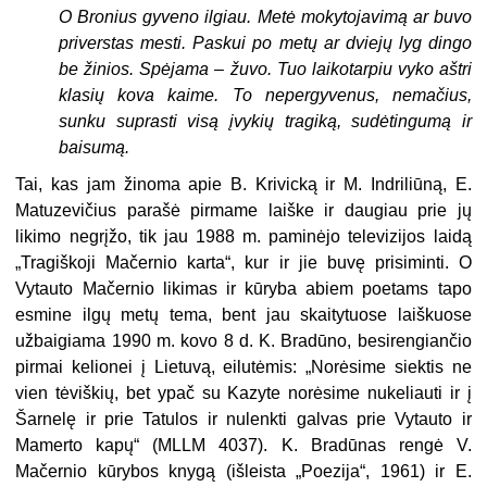
O Bronius gyveno ilgiau. Metė mokytojavimą ar buvo
priverstas mesti. Paskui po metų ar dviejų lyg dingo
be žinios. Spėjama – žuvo. Tuo laikotarpiu vyko aštri
klasių kova kaime. To nepergyvenus, nemačius,
sunku suprasti visą įvykių tragiką, sudėtingumą ir
baisumą.
Tai, kas jam žinoma apie B. Krivicką ir M. Indriliūną, E.
Matuzevičius parašė pirmame laiške ir daugiau prie jų
likimo negrįžo, tik jau 1988 m. paminėjo televizijos laidą
„Tragiškoji Mačernio karta“, kur ir jie buvę prisiminti. O
Vytauto Mačernio likimas ir kūryba abiem poetams tapo
esmine ilgų metų tema, bent jau skaitytuose laiškuose
užbaigiama 1990 m. kovo 8 d. K. Bradūno, besirengiančio
pirmai kelionei į Lietuvą, eilutėmis: „Norėsime siektis ne
vien tėviškių, bet ypač su Kazyte norėsime nukeliauti ir į
Šarnelę ir prie Tatulos ir nulenkti galvas prie Vytauto ir
Mamerto kapų“ (MLLM 4037). K. Bradūnas rengė V.
Mačernio kūrybos knygą (išleista „Poezija“, 1961) ir E.