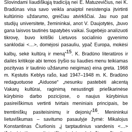
Šlovindami liaudiškąją tradiciją nei E. Matuzevičius, nei K.
Bradūnas visa savo veikla anaiptol nesistengia įtvirtinti
kultūrinio uždarumo, greičiau atvirkščiai. Jau nuo pat
studijų universitete, žemininkai, anot V. Daujotytės, „buvo
gana laisvos tautinės tapatybės vaikai. Sugebėjo analizuoti
tikrovę, buvo kritiški Lietuvos socialinio gyvenimo
sanklodai <…>, domėjosi pasauliu, ypač Europa, mokėsi
15
kalbų, sekė kultūrą ir meną“
. K. Bradūno literatūros ir
dailės kritikoje abi temos (ryšio su liaudies menu teikiamas
pozityvas ir tautinio uždarumo neigimas) eina greta. 1968
m. Kęstutis Keblys rašo, kad 1947–1948 m. K. Bradūno
redaguotuose „Aiduose“ „nesunku pastebėti akcentą
Vakarų kultūrai, raginimą nesustingti prieškarinėse
kūrybinio darbo pozicijose, o naujus kūrybinius
pasireiškimus vertinti tvirtais meniniais principais, be
16
tremtiniškų pasiteisinimų ir dejonių“
. Menininkui
lietuviškumas – savitumo pasaulyje žymė: Mikalojus
Konstantinas Čiurlionis „į tarptautinius vandenis <…>