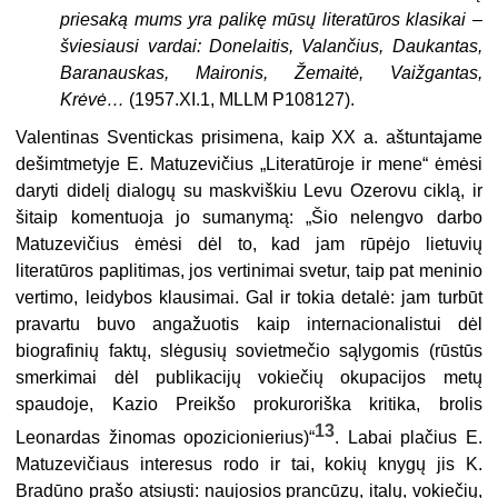
priesaką mums yra palikę mūsų literatūros klasikai –
šviesiausi vardai: Donelaitis, Valančius, Daukantas,
Baranauskas, Maironis, Žemaitė, Vaižgantas,
Krėvė…
(1957.XI.1, MLLM P108127).
Valentinas Sventickas prisimena, kaip XX a. aštuntajame
dešimtmetyje E. Matuzevičius „Literatūroje ir mene“ ėmėsi
daryti didelį dialogų su maskviškiu Levu Ozerovu ciklą, ir
šitaip komentuoja jo sumanymą: „Šio nelengvo darbo
Matuzevičius ėmėsi dėl to, kad jam rūpėjo lietuvių
literatūros paplitimas, jos vertinimai svetur, taip pat meninio
vertimo, leidybos klausimai. Gal ir tokia detalė: jam turbūt
pravartu buvo angažuotis kaip internacionalistui dėl
biografinių faktų, slėgusių sovietmečio sąlygomis (rūstūs
smerkimai dėl publikacijų vokiečių okupacijos metų
spaudoje, Kazio Preikšo prokuroriška kritika, brolis
13
Leonardas žinomas opozicionierius)“
. Labai plačius E.
Matuzevičiaus interesus rodo ir tai, kokių knygų jis K.
Bradūno prašo atsiųsti: naujosios prancūzų, italų, vokiečių,