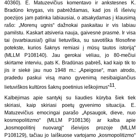
40360). E. Matuzevičius komentavo ir ankstesnes K.
Bradūno knygas, vis pabrėždamas, kad jos iš išeivių
poezijos jam patinka labiausiai, o atsakydamas į klausimą
rašo: „Morenų ugnis“ dažnokai paskaitau ir vis labiau
pamilstu. Kaskart atsiveria nauja, gaivesnė prasmė. Ir visa
tai (svarbiausia!) giliai lietuviška, su savotiška filosofine
potekste, kurios šaknys remiasi į mūsų tautos istoriją“
(MLLM P108140). Jau gerokai vėliau, jo 80-mečiui
skirtame interviu, pats K. Bradūnas pabrėš, kad kaip tik to
jis ir siekė jau nuo 1948 m.: „Apeigose“, man atrodo,
pradedu paskui visą mano gyvenimą nesibaigiančius
11
lietuviškos kultūros šaknų poetinius ieškojimus“
.
Kalbėjimas apie santykį su liaudies kūryba šiek tiek
skiriasi, kaip skiriasi poetų gyvenimo situacija. E.
Matuzevičius emocingai parašo „Apsaugok, dieve, nuo
kosmopolitizmo“ (MLLM P108136) ar kalba apie
„kosmopolitinį nuovargį“ išeivijos prozoje (MLLM
P108129), tačiau jo laiškuose vartojamo „kosmopolitizmo“