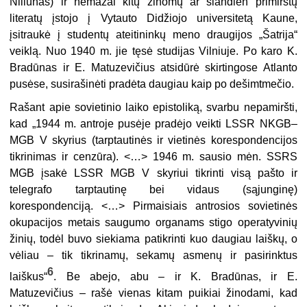
Niliūnas) ir nemažai kitų žinomų ar šiandien primirštų
literatų įstojo į Vytauto Didžiojo universitetą Kaune,
įsitraukė į studentų ateitininkų meno draugijos „Šatrija“
veiklą. Nuo 1940 m. jie tęsė studijas Vilniuje. Po karo K.
Bradūnas ir E. Matuzevičius atsidūrė skirtingose Atlanto
pusėse, susirašinėti pradėta daugiau kaip po dešimtmečio.
Rašant apie sovietinio laiko epistoliką, svarbu nepamiršti,
kad „1944 m. antroje pusėje pradėjo veikti LSSR NKGB–
MGB V skyrius (tarptautinės ir vietinės korespondencijos
tikrinimas ir cenzūra). <…> 1946 m. sausio mėn. SSRS
MGB įsakė LSSR MGB V skyriui tikrinti visą pašto ir
telegrafo tarptautinę bei vidaus (sąjunginę)
korespondenciją. <…> Pirmaisiais antrosios sovietinės
okupacijos metais saugumo organams stigo operatyvinių
žinių, todėl buvo siekiama patikrinti kuo daugiau laiškų, o
vėliau – tik tikrinamų, sekamų asmenų ir pasirinktus
6
laiškus“
. Be abejo, abu – ir
K. Bradūnas, ir E.
Matuzevičius ­– rašė vienas kitam puikiai žinodami, kad