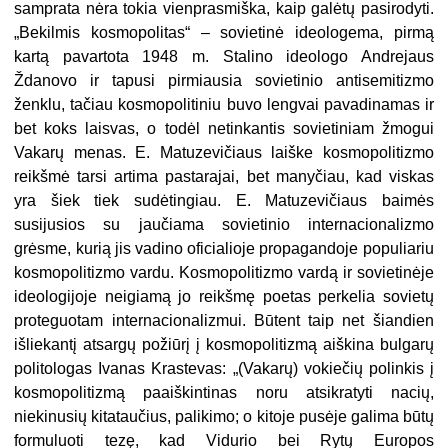
samprata nėra tokia vienprasmiška, kaip galėtų pasirodyti.
„Bekilmis kosmopolitas“ – sovietinė ideologema, pirmą
kartą pavartota 1948 m. Stalino ideologo Andrejaus
Ždanovo ir tapusi pirmiausia sovietinio antisemitizmo
ženklu, tačiau kosmopolitiniu buvo lengvai pavadinamas ir
bet koks laisvas, o todėl netinkantis sovietiniam žmogui
Vakarų menas. E. Matuzevičiaus laiške kosmopolitizmo
reikšmė tarsi artima pastarajai, bet manyčiau, kad viskas
yra šiek tiek sudėtingiau. E. Matuzevičiaus baimės
susijusios su jaučiama sovietinio internacionalizmo
grėsme, kurią jis vadino oficialioje propagandoje populiariu
kosmopolitizmo vardu. Kosmopolitizmo vardą ir sovietinėje
ideologijoje neigiamą jo reikšmę poetas perkelia sovietų
proteguotam internacionalizmui. Būtent taip net šiandien
išliekantį atsargų požiūrį į kosmopolitizmą aiškina bulgarų
politologas Ivanas Krastevas: „(Vakarų) vokiečių polinkis į
kosmopolitizmą paaiškintinas noru atsikratyti nacių,
niekinusių kitataučius, palikimo; o kitoje pusėje galima būtų
formuluoti tezę, kad Vidurio bei Rytų Europos