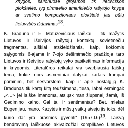
knygos, salionuose grojamos tik lietuviškos
plokštelės, lyg pirmaeilio amerikiečio rašytojo knyga
ar svetimo kompozitoriaus plokštelė jau būtų
18
lietuvybės išdavimas
.
K. Bradūno ir E. Matuzevičiaus laiškai – tik mažytis
Lietuvos ir išeivijos rašytojų kontaktų sovietmečiu
fragmentas, aiškiai atskleidžiantis, kaip, kokiomis
sąlygomis 6-ajame ir 7-ojo dešimtmečio pradžioje tarp
Lietuvos ir išeivijos rašytojų vyko pasikeitimas informacija
ir knygomis. Literatūros reikalai yra svarbiausia laiškų
tema, kokie nors asmeniniai dalykai kartais trumpai
paminimi, bet nesvarstomi, kaip ir apie nostalgiją K.
Bradūnas tik kartą kitą teužsimena, tiesa, labai esmingai:
„<…> jei laiške įmanoma, atsiųsk man žiupsnelį žemių iš
Gedimino kalno. Gal tai ir sentimentas? Bet, mielas
Eugenijau, mano, Kazytės ir mūsų vaikų atveju jis toks, dėl
19
kurio dar yra prasmės gyventi“ (1957.I.6)
. Laisvą
bendravimą laiškuose akivaizdžiai komplikavo Lietuvos