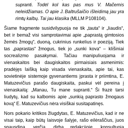
supranti. Todėl kol kas pas mus V. Mačernis
neleidžiamas. O apie J. Baltrušaičio išleidimą jau yra
rimtų kalbų. Tai jau klasika
(MLLM P108104).
Šiame fragmente susidvilypuoja ne tik „tauta“ ir „liaudis“,
bet ir bemaž visi samprotavimai apie „paprastą gimtosios
žemės žmogų“, duoną, cukrinius runkelius ir poeziją. Tiek
tas „paprastas“ žmogus, tiek jo „sunki kova“ – klišiniai
socrealizmo pasakymai. Tačiau manipuliuojama ir
vienaskaitos bei daugiskaitos pirmaisiais asmenimis:
pradėjęs laišką kaip visada vienaskaita, apie tai, kas
sovietinėje sistemoje gyvenantiems įprasta ir priimtina, E.
Matuzevičius parašo daugiskaita, paskui vėl pereina į
vienaskaitą: „Manau, Tu mane supranti.“ Ši frazė tarsi
liudytų, kad su kalbomis apie „sunkią paprasto žmogaus
kovą“ E. Matuzevičius nėra visiškai susitapatinęs.
Nors pokario kritikos žlugdytas, E. Matuzevičius, kad ir ne
visai taip, kaip būtų laisvoje šalyje, rašo eilėraščius, juos
spausdina, verčia, dirba redakcijoje, konsultuoja