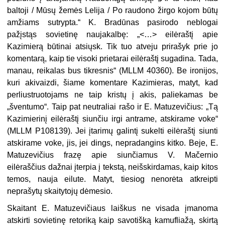
baltoji / Mūsų žemės Lelija / Po raudono žirgo kojom būtų
amžiams sutrypta.“ K. Bradūnas pasirodo neblogai
pažįstąs sovietinę naujakalbę: „<…> eilėraštį apie
Kazimierą būtinai atsiųsk. Tik tuo atveju prirašyk prie jo
komentarą, kaip tie visoki prietarai eilėraštį sugadina. Tada,
manau, reikalas bus tikresnis“ (MLLM 40360). Be ironijos,
kuri akivaizdi, šiame komentare Kazimieras, matyt, kad
perliustruotojams ne taip kristų į akis, paliekamas be
„šventumo“. Taip pat neutraliai rašo ir E. Matuzevičius: „Tą
Kazimierinį eilėraštį siunčiu irgi antrame, atskirame voke“
(MLLM P108139). Jei įtarimų galintį sukelti eilėraštį siunti
atskirame voke, jis, jei dings, nepradangins kitko. Beje, E.
Matuzevičius frazę apie siunčiamus V. Mačernio
eilėraščius dažnai įterpia į tekstą, neišskirdamas, kaip kitos
temos, nauja eilute. Matyt, tiesiog nenorėta atkreipti
neprašytų skaitytojų dėmesio.
Skaitant E. Matuzevičiaus laiškus ne visada įmanoma
atskirti sovietinę retoriką kaip savotišką kamufliažą, skirtą