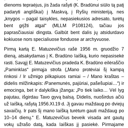
dienoms tepraėjus, jis žada rašyti (K. Bradūnui siūlo tą patį
padaryti angliškai) į Maskvą, į Ryšių ministeriją, nes
„knygos – pagal taisykles, nepasiekusios adresato, turėtų
bent grįžti atgal“ (MLLM P108124), tačiau jos
paprasčiausiai dingsta. Galbūt bent dalis jų atsidurdavo
kokiuose nors specialiuose fonduose ar archyvuose.
Pirmą kartą E. Matuzevičius rašė 1956 m. gruodžio 7
dieną, atsakydamas į K. Bradūno laišką, kurio nepasisekė
rasti. Savąjį E. Matuzevičius pradeda K. Bradūno eilėraščio
„Paminklas“ pirmąja strofa („Mano protėviai šį kampą
rinkosi / Ir užmigo pilkapiuos ramiai – / Mano kraštas –
didelis milžinkapis: /Panemunės, pajūriai, pašešupiai…“) ir
emocinga, bet ir dalykiška įžanga: „Po tiek laiko… Vėl lyg
pajutau, išgirdau Tavo gyvą balsą. Didelis, nuoširdus ačiū
už laišką, rašytą 1956.XI.19 d. Jį gavau maždaug po dviejų
savaičių. Ir pats šį mano laišką turėtum gauti maždaug po
10–14 dienų.“ E. Matuzevičius beveik visada ant gautų
vokų užrašo datą, kada laiškas jį pasiekė. Pirmajame