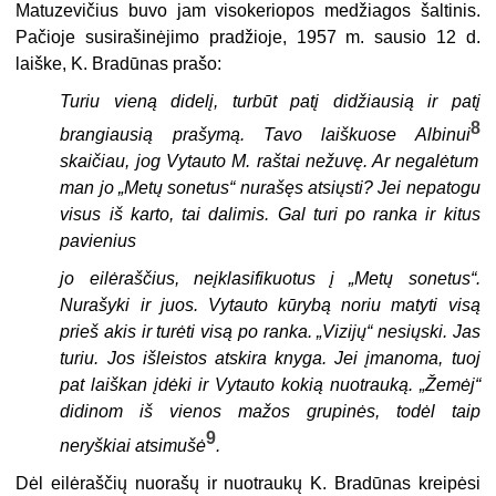
Matuzevičius buvo jam visokeriopos medžiagos šaltinis.
Pačioje susirašinėjimo pradžioje, 1957 m. sausio 12 d.
laiške, K. Bradūnas prašo:
Turiu vieną didelį, turbūt patį didžiausią ir patį
8
brangiausią prašymą. Tavo laiškuose Albinui
skaičiau, jog Vytauto M. raštai nežuvę. Ar negalėtum
man jo „Metų sonetus“ nurašęs atsiųsti? Jei nepatogu
visus iš karto, tai dalimis. Gal turi po ranka ir kitus
pavienius
jo eilėraščius, neįklasifikuotus į „Metų sonetus“.
Nurašyki ir juos. Vytauto kūrybą noriu matyti visą
prieš akis ir turėti visą po ranka. „Vizijų“ nesiųski. Jas
turiu. Jos išleistos atskira knyga. Jei įmanoma, tuoj
pat laiškan įdėki ir Vytauto kokią nuotrauką. „Žemėj“
didinom iš vienos mažos grupinės, todėl taip
9
neryškiai atsimušė
.
Dėl eilėraščių nuorašų ir nuotraukų K. Bradūnas kreipėsi