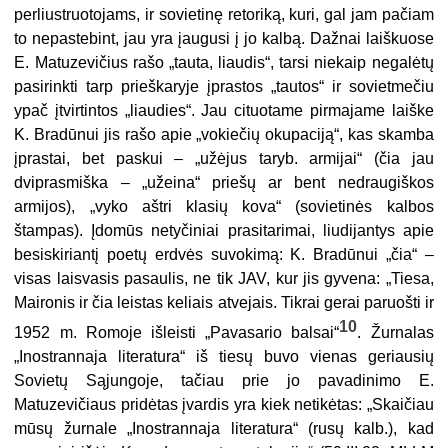
perliustruotojams, ir sovietinę retoriką, kuri, gal jam pačiam
to nepastebint, jau yra įaugusi į jo kalbą. Dažnai laiškuose
E. Matuzevičius rašo „tauta, liaudis“, tarsi niekaip negalėtų
pasirinkti tarp prieškaryje įprastos „tautos“ ir sovietmečiu
ypač įtvirtintos „liaudies“. Jau cituotame pirmajame laiške
K. Bradūnui jis rašo apie „vokiečių okupaciją“, kas skamba
įprastai, bet paskui – „užėjus taryb. armijai“ (čia jau
dviprasmiška – „užeina“ priešų ar bent nedraugiškos
armijos), „vyko aštri klasių kova“ (sovietinės kalbos
štampas). Įdomūs netyčiniai prasitarimai, liudijantys apie
besiskiriantį poetų erdvės suvokimą: K. Bradūnui „čia“ –
visas laisvasis pasaulis, ne tik JAV, kur jis gyvena: „Tiesa,
Maironis ir čia leistas keliais atvejais. Tikrai gerai paruošti ir
10
1952 m. Romoje išleisti „Pavasario balsai“
. Žurnalas
„Inostrannaja literatura“ iš tiesų buvo vienas geriausių
Sovietų Sąjungoje, tačiau prie jo pavadinimo E.
Matuzevičiaus pridėtas įvardis yra kiek netikėtas: „Skaičiau
mūsų žurnale „Inostrannaja literatura“ (rusų kalb.), kad