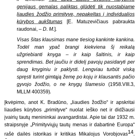
genijaus gemalas paliktas glūdėti tik nuostabiame
liaudies žodžio primityve, nepakeltas į individualios
kūrybos aukštumas
[E. Matuzevičiaus pabraukta
raudonai, –
D. M.
]
.
Visas šitas klausimas mane tiesiog kankinte kankina.
Todėl man ypač brangi kiekviena šį reikalą
užgriebianti knyga – ir kaip šaltinis, ir kaip
sprendimas. Bet jaučiu ir didelį pavojų pasidaryti per
daug knyginiu ir paklysti. Lengviau turbūt viską
spręsti turint gimtąją žemę po kojų ir klausantis pačio
gyvojo žodžio, o ne knygų šlamesio
(1958.VIII.3,
MLLM 400359)
.
Įkvėpimo, anot K. Bradūno, „liaudies žodžio“ ir apskritai
liaudies kūrybos „primityve“ nuolat ieško net ir didžiausi
įvairių tautų menininkai avangardistai. Apie tai dar 1932 m.
straipsnyje „Primityviųjų tautų menas ir dabartinė Europa“
14
rašė dailės istorikas ir kritikas Mikalojus Vorobjovas
.