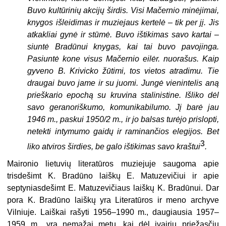
Buvo kultūrinių akcijų širdis. Visi Mačernio minėjimai,
knygos išleidimas ir muziejaus kertelė – tik per jį. Jis
atkakliai gynė ir stūmė. Buvo ištikimas savo kartai –
siuntė Bradūnui knygas, kai tai buvo pavojinga.
Pasiuntė kone visus Mačernio eilėr. nuorašus. Kaip
gyveno B. Krivicko žūtimi, tos vietos atradimu. Tie
draugai buvo jame ir su juomi. Jungė vienintelis aną
prieškario epochą su kruvina stalinistine. Išliko dėl
savo geranoriškumo, komunikabilumo. Jį barė jau
1946 m., paskui 1950/2 m., ir jo balsas turėjo prislopti,
netekti intymumo gaidų ir raminančios elegijos. Bet
3
liko atviros širdies, be galo ištikimas savo kraštui
.
Maironio lietuvių literatūros muziejuje saugoma apie
trisdešimt K. Bradūno laiškų E. Matuzevičiui ir apie
septyniasdešimt E. Matuzevičiaus laiškų K. Bradūnui. Dar
pora K. Bradūno laiškų yra Literatūros ir meno archyve
Vilniuje. Laiškai rašyti 1956–1990 m., daugiausia 1957–
1959 m., yra nemažai metų, kai dėl įvairių priežasčių