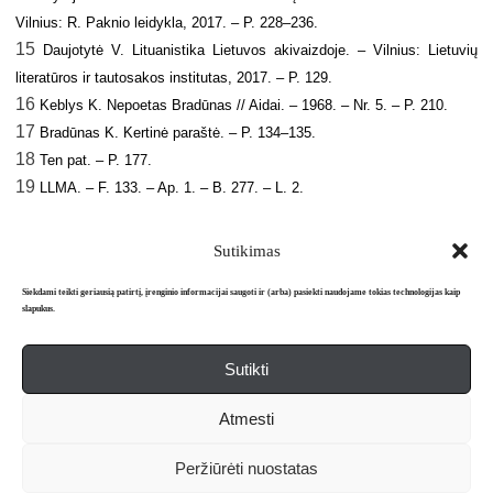
Vilnius: R. Paknio leidykla, 2017. – P. 228–236.
15
Daujotytė V
. Lituanistika Lietuvos akivaizdoje. – Vilnius: Lietuvių
literatūros ir tautosakos institutas, 2017. – P. 129.
16
Keblys K
. Nepoetas Bradūnas // Aidai. – 1968. – Nr. 5. – P. 210.
17
Bradūnas K
. Kertinė paraštė. – P. 134–135.
18
Ten pat. – P. 177.
19
LLMA. – F. 133. – Ap. 1. – B. 277. – L. 2.
Sutikimas
Siekdami teikti geriausią patirtį, įrenginio informacijai saugoti ir (arba) pasiekti naudojame tokias technologijas kaip
slapukus.
Sutikti
Apie mus
Redakcija
Prenumerata
Atmesti
Literatūros mėnraštis „Metai“ © 2026. Leidžiamas nuo 1991 m.
Peržiūrėti nuostatas