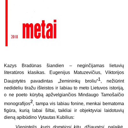
Kazys Bradūnas šiandien – neginčijamas lietuvių
literatūros klasikas. Eugenijus Matuzevičius, Viktorijos
1
Daujotytės pavadintas „žemininkų broliu“
, nežiūrint
nedideliu tiražu išleistos ir labiau to meto Lietuvos istoriją,
o ne poeto kūrybą apžvelgiančios Mindaugo Tamošaičio
2
monografijos
, tampa vis labiau fonine, menkai bematoma
figūra, kurią labai šiltai, taikliai ir objektyviai laidotuvių
dieną apibūdino Vytautas Kubilius:
Vienintelis, kuris domėjosi kitu, džiaugėsi, palaikė.