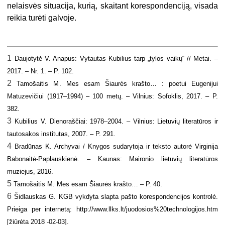
nelaisvės situacija, kurią, skaitant korespondenciją, visada
reikia turėti galvoje.
1
Daujotytė V.
Anapus: Vytautas Kubilius tarp „tylos vaikų“ // Metai. –
2017. – Nr. 1. – P. 102.
2
Tamošaitis M
. Mes esam Šiaurės krašto… : poetui Eugenijui
Matuzevičiui (1917–1994) – 100 metų. – Vilnius: Sofoklis, 2017. – P.
382.
3
Kubilius V
. Dienoraščiai: 1978–2004. – Vilnius: Lietuvių literatūros ir
tautosakos institutas, 2007. – P. 291.
4
Bradūnas K
. Archyvai / Knygos sudarytoja ir teksto autorė Virginija
Babonaitė-Paplauskienė. – Kaunas: Maironio lietuvių literatūros
muziejus, 2016.
5
Tamošaitis M
. Mes esam Šiaurės krašto… – P. 40.
6
Šidlauskas G.
KGB vykdyta slapta pašto korespondencijos kontrolė.
Prieiga per internetą: http://www.llks.lt/juodosios%20technologijos.htm
[žiūrėta 2018 -02-03].