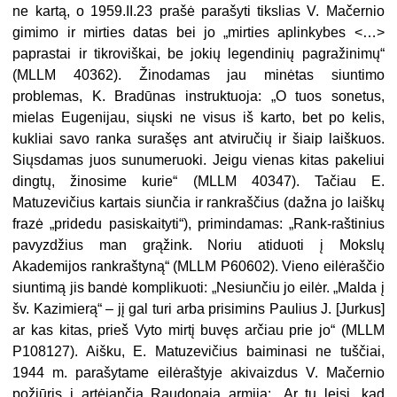
ne kartą, o 1959.II.23 prašė parašyti tikslias V. Mačernio
gimimo ir mirties datas bei jo „mirties aplinkybes <…>
paprastai ir tikroviškai, be jokių legendinių pagražinimų“
(MLLM 40362). Žinodamas jau minėtas siuntimo
problemas, K. Bradūnas instruktuoja: „O tuos sonetus,
mielas Eugenijau, siųski ne visus iš karto, bet po kelis,
kukliai savo ranka surašęs ant atviručių ir šiaip laiškuos.
Siųsdamas juos sunumeruoki. Jeigu vienas kitas pakeliui
dingtų, žinosime kurie“ (MLLM 40347). Tačiau E.
Matuzevičius kartais siunčia ir rankraščius (dažna jo laiškų
frazė „pridedu pasiskaityti“), primindamas: „Rank-raštinius
pavyzdžius man grąžink. Noriu atiduoti į Mokslų
Akademijos rankraštyną“ (MLLM P60602). Vieno eilėraščio
siuntimą jis bandė komplikuoti: „Nesiunčiu jo eilėr. „Malda į
šv. Kazimierą“ – jį gal turi arba prisimins Paulius J. [Jurkus]
ar kas kitas, prieš Vyto mirtį buvęs arčiau prie jo“ (MLLM
P108127). Aišku, E. Matuzevičius baiminasi ne tuščiai,
1944 m. parašytame eilėraštyje akivaizdus V. Mačernio
požiūris į artėjančią Raudonąją armiją: „Ar tu leisi, kad