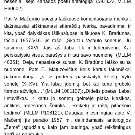
neseniai išėjo Kanados poetų antologija“ (59.III.22, MLLM
P60602).
Pati V. Mačernio poezija laiškuose komentuojama menkai,
dažniausiai aiškinamasi eilėraščių tvarka, pavadinimai ir
kita, ypač dalykiškas išlikusiuose laiškuose K. Bradūnas,
tačiau 1957.VI.6. jis rašo: „Skaitau Vytauto sonetus. Jų
susirinko XXVI. Jais aš dabar tik ir tebegyvenu. Kai
perskaitysiu visus, parašysiu ir tau savo nuomonę“ (MLLM
40351). Deja, nepasisekė surasti K. Bradūno laiško su ta
nuomone. Pats E. Matuzevičius kelis kartus lakoniškai
pakomentuoja: „<…> pridedu pasiskaityti keletą Vyto
sonetų (X–XV). Yra labai įdomių, bet kai kurie gruboki
formos atžvilgiu…“ (MLLM 1081107); „Didelis poetas. Labai
lietuviškas. Ir kartu jo sonetų gelmėje plaka klasikos,
antikos, renesanso išmintis… Reikėtų jo raštų pilnesnio
leidimo“ (MLLM P108121). Daugiau ir esmingiau apie V.
Mačernį jis parašo 1957 m., dalindamasis antologijos
„Žemė“ įspūdžiais, kaip jam būdinga, ypač reikšmingus
žodžius pabraukia: