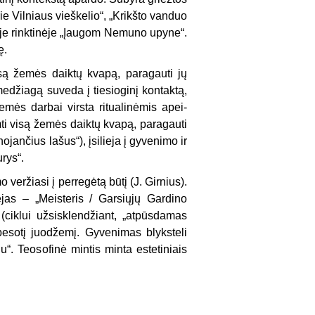
ie Vil­niaus vieškelio“, „Krikšto vanduo
toje rinkti­nėje „Įaugom Nemuno upyne“.
ę.
są žemės daiktų kvapą, paragauti jų
medžiagą suveda į tie­sioginį kontaktą,
mės darbai virsta ritualinėmis apei­
ti visą žemės daiktų kvapą, paragauti
nojančius la­šus“), įsilieja į gyvenimo ir
urys“.
er­žiasi į perregėtą būtį (J. Girnius).
jas – „Meisteris / Garsiųjų Gardino
 (ciklui užsisklendžiant, „atpūs­damas
 besotį juodžemį. Gyvenimas blyksteli
“. Teosofinė mintis minta estetiniais