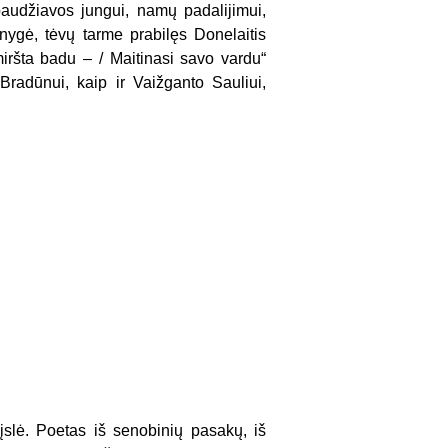
baudžiavos jungui, namų padalijimui,
nygė, tėvų tarme prabilęs Donelai­tis
miršta ba­du – / Maitinasi savo vardu“
 Bradūnui, kaip ir Vaiž­ganto Sauliui,
:
slė. Poetas iš senobinių pasakų, iš