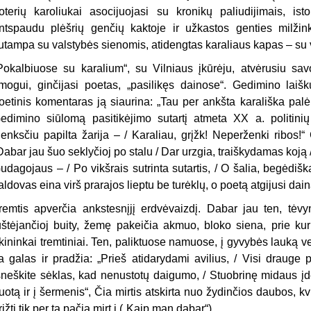
oterių karoliukai asoci­juojasi su kronikų paliudijimais, ist
ntspaudu plėšrių genčių kaktoje ir užkastos genties milži
utampa su valsty­bės sienomis, atidengtas karaliaus kapas – su 
Pokalbiuose su karalium“, su Vil­niaus įkūrėju, atvėrusiu sav
mogui, ginčijasi poetas, „pasilikęs dainose“. Gedimino laiškų
oetinis komentaras ją siaurina: „Tau per ankšta karališka pa­lėp
edimino siūlomą pasitikėjimo su­tartį atmeta XX a. politinių
lenksčiu papilta žarija – / Karaliau, grįžk! Ne­perženki ribos!“
Dabar jau šuo sek­lyčioj po stalu / Dar urzgia, traišky­damas koją 
udagojaus – / Po vikšrais sutrinta sutartis, / O šalia, begėdiška
aldovas eina virš prarajos lieptu be turėklų, o poetą atgijusi dain
remtis apverčia ankstesnįjį erdvėvaizdį. Dabar jau ten, tėv
uštėjančioj buity, žemę pakeičia akmuo, bloko sie­na, prie kuri
kininkai tremtiniai. Ten, paliktuose namuose, į gyvybės lauką v
a galas ir pradžia: „Prieš atidarydami avilius, / Visi drauge
šneškite sėk­las, kad nenustotų daigumo, / Stuob­rinę midaus įdėkit
uotą ir į šermenis“, Čia mirtis atskirta nuo žydinčios dau­bos, k
rįžti tik per tą pačią mirt į („Kaip man dabar“).