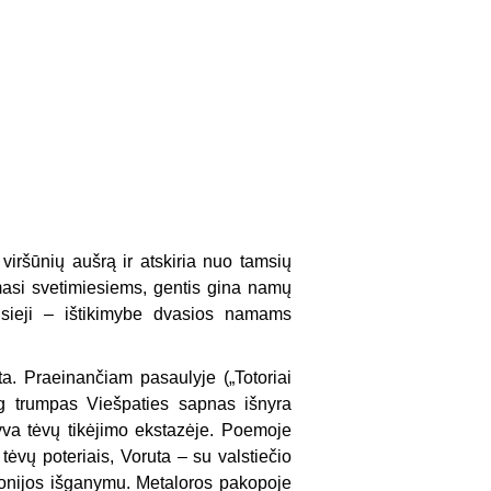
 viršūnių aušrą ir atskiria nuo tamsių
damasi svetimiesiems, gentis gina namų
usieji – ištikimybe dvasios na­mams
. Praeinan­čiam pasaulyje („Totoriai
yg trumpas Viešpaties sapnas išnyra
gyva tė­vų tikėjimo ekstazėje. Poemoje
tėvų poteriais, Voruta – su valstiečio
monijos išganymu. Metaloros pakopoje