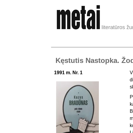
literatūros žu
Kęstutis Nastopka. Žo
1991 m. Nr. 1
V
d
s
P
k
B
m
k
L