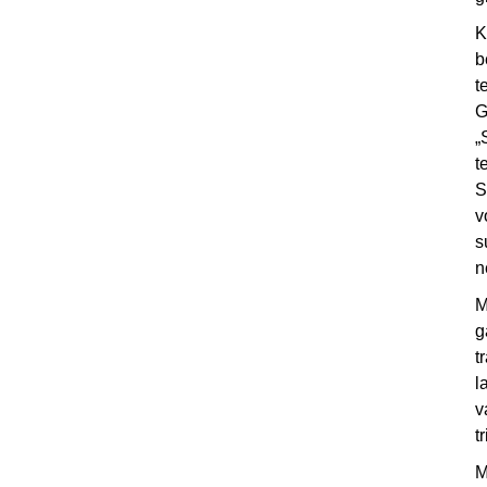
K
b
t
G
„
t
S
v
s
n
M
g
t
l
v
t
M