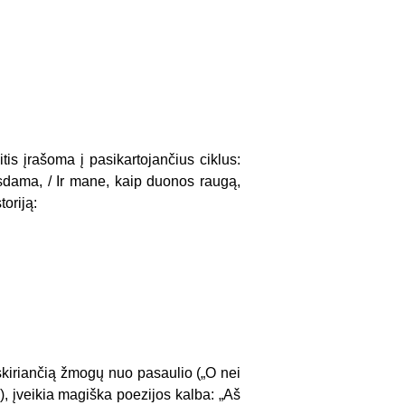
tis įrašoma į pasikartojančius ciklus:
iesdama, / Ir mane, kaip duonos raugą,
oriją:
skiriančią žmogų nuo pasaulio („O nei
, įveikia magiška po­ezijos kalba: „Aš