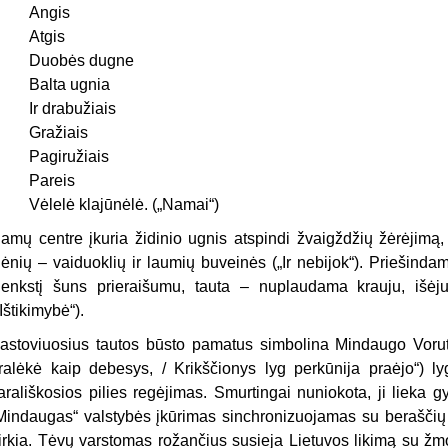
Angis
Atgis
Duobės dugne
Balta ugnia
Ir drabužiais
Gražiais
Pagiružiais
Pareis
Vėlelė klajūnėlė. („Namai“)
amų centre įkuria židinio ugnis at­spindi žvaigždžių žėrėjimą,
lėnių – vaiduoklių ir laumių buveinės („Ir ne­bijok“). Priešin
lenkstį šuns prie­raišumu, tauta – nuplaudama krauju, išėj
„Ištikimybė“).
astoviuosius tautos būsto pamatus simbolina Mindaugo Voruta
ralėkė kaip debesys, / Krikščionys lyg perkūnija praėjo“) l
arališkosios pilies regėjimas. Smurtingai nuniokota, ji lieka 
Min­daugas“ valstybės įkūrimas sinchroni­zuojamas su beraščių 
irkia. Tėvų varstomas rožančius susieja Lietuvos likimą su ž