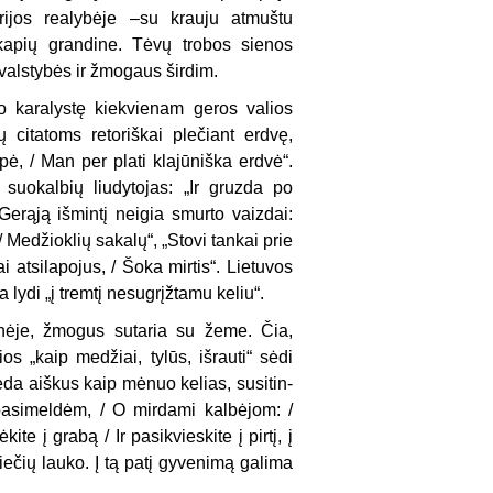
o­rijos realybėje –su krauju atmuštu
nkapių grandine. Tėvų trobos sienos
valstybės ir žmogaus šir­dim.
o karalys­tę kiekvienam geros valios
 citatoms retoriškai plečiant erdvę,
ė, / Man per plati klajūniška erd­vė“.
 suokalbių liudytojas: „Ir gruzda po
 Gerąją išmintį neigia smurto vaizdai:
/ Medžioklių sakalų“, „Stovi tankai prie
i atsilapojus, / Šoka mirtis“. Lietuvos
a lydi „į tremtį nesugrįžtamu keliu“.
ynėje, žmo­gus sutaria su žeme. Čia,
os „kaip medžiai, tylūs, išrauti“ sėdi
eda aiškus kaip mėnuo kelias, susitin­
 pasimeldėm, / O mirdami kalbėjom: /
e į grabą / Ir pasi­kvieskite į pirtį, į
viečių lauko. Į tą patį gyvenimą galima