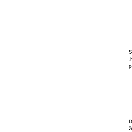
S
„
p
D
ž