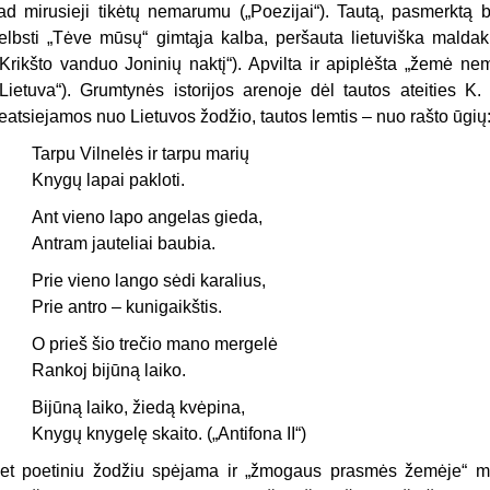
ad mirusieji tikėtų nemarumu („Poezijai“). Tautą, pasmerktą 
elbsti „Tėve mūsų“ gimtąja kalba, peršauta lietuviška mal­dak
„Krikšto vanduo Joninių naktį“). Apvilta ir apiplėšta „žemė ne
„Lietu­va“). Grumtynės istorijos arenoje dėl tautos ateities K.
eatsiejamos nuo Lietu­vos žodžio, tautos lemtis – nuo rašto ūgių
Tarpu Vilnelės ir tarpu marių
Knygų lapai pakloti.
Ant vieno lapo angelas gieda,
Antram jauteliai baubia.
Prie vieno lango sėdi karalius,
Prie antro – kunigaikštis.
O prieš šio trečio mano mergelė
Rankoj bijūną laiko.
Bijūną laiko, žiedą kvėpina,
Knygų knygelę skaito. („Antifona II“)
et poetiniu žodžiu spėjama ir „žmo­gaus prasmės žemėje“ mį