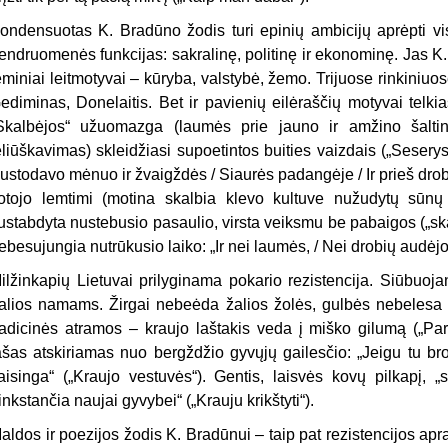
ondensuotas K. Bradūno žodis turi epinių ambicijų aprėpti vis
endruo­menės funkcijas: sakralinę, politinę ir ekonominę. Jas K
eminiai leitmoty­vai – kūryba, valstybė, žemo. Trijuose rinkiniuos
ediminas, Donelaitis. Bet ir pavienių eilėraščių motyvai telkia
Skalbėjos“ užuomazga (laumės prie jauno ir amžino šaltin
eliūškavimas) sklei­džiasi supoetintos buities vaizdais („Se­serys 
ustodavo mėnuo ir žvaigždės / Siaurės padangėje / Ir prieš drobi
otojo lemtimi (motina skalbia kle­vo kultuve nužudytų sūnų
ustabdyta nustebusio pasaulio, virsta veiksmu be pabaigos („skal
ebesujungia nutrū­kusio laiko: „Ir nei laumės, / Nei drobių audėjo
ilžinkapių Lietuvai prilyginama po­kario rezistencija. Siūbuoj
alios namams. Žirgai nebeėda žalios žolės, gulbės nebelesa
radicinės atramos – kraujo laštakis veda į miško gilumą („Par
ašas atskiriamas nuo bergždžio gyvųjų gailesčio: „Jeigu tu broli
aisinga“ („Kraujo vestuvės“). Gentis, laisvės ko­vų pilkapį, „
rinkstančia naujai gyvy­bei“ („Krauju krikštyti“).
aldos ir poezijos žodis K. Bradūnui – taip pat rezistencijos apr