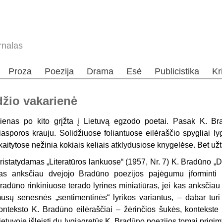
rnalas
Proza
Poezija
Drama
Esė
Publicistika
Kr
džio vakarienė
ienas po kito grįžta į Lietuvą egzodo poetai. Pasak K. Bra
iasporos krauju. So­lidžiuose foliantuose eilėraščio spyg­liai l
kaitytose nežinia kokiais ke­liais atklydusiose knygelėse. Bet už
ristatydamas „Literatūros lankuose“ (1957, Nr. 7) K. Bradūno „
as anks­čiau dvejojo Bradūno poezijos pajėgu­mu įforminti
radūno rinkiniuose terado lyrines miniatiūras, jei kas anksčia
ūsų senesnės „sentimentinės“ lyrikos variantus, – dabar turi 
onteksto K. Bra­dūno eilėraščiai – žėrinčios šukės, kontekste – 
ietuvoje išleisti du lygiagre­tūs K. Bradūno poezijos tomai prigim