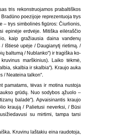
as tris re­konstruojamos prabaltiškos
. Bradūno poezijoje reprezentuoja trys
e – trys simbolinės figūros: Čiurlionis,
si epinėje erdvėje. Mitiška eilėraščio
io, kaip gražiau­sia daina vandenų
/ Ištiesė upėje / Daugianytį rie­timą. /
ų baltumą / Nublanko“) ir tragiška ko­
 kruvinus marškinius). Laiko tėkmė,
bia, skalbia ir skal­bia“). Kraujo auka
s / Neateina talkon“.
ant pama­tams, tėvas ir motina nustoja
 aukso grūdų. Nuo so­dybos ąžuolo –
tizanų baladė“). Apvaisinantis kraujo
o krau­ją / Palietusi neverksi, / Būsi
susižiedavusi su mirtimi, tampa tarsi
aiška. Kruvinu laštakiu eina raudotoja,