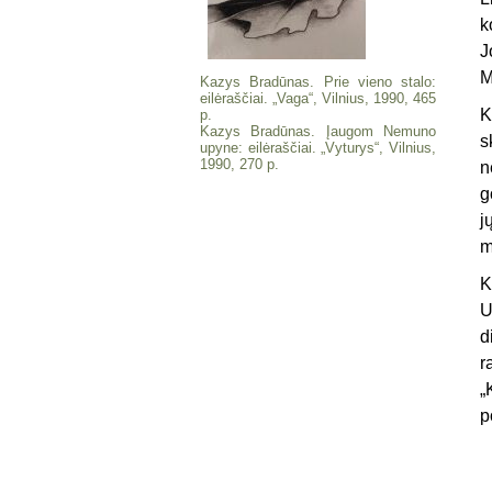
k
J
M
Kazys Bradūnas. Prie vieno stalo:
eilėraščiai. „Vaga“, Vilnius, 1990, 465
K
p.
Kazys Bradūnas. Įaugom Nemuno
s
upyne: eilėraščiai. „Vyturys“, Vilnius,
1990, 270 p.
n
g
j
m
K
U
d
r
„
p