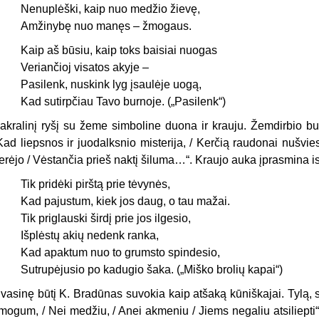
Nenuplėški, kaip nuo medžio žievę,
Amžinybę nuo manęs – žmogaus.
Kaip aš būsiu, kaip toks baisiai nuogas
Veriančioj visatos akyje –
Pasilenk, nuskink lyg
įsaulėje
uogą,
Kad sutirpčiau Tavo burnoje. („Pasilenk“)
akralinį ryšį su žeme simboline duo­na ir krauju. Žemdirbio bui
Kad liepsnos ir juodalksnio misterija, / Kerčią rau­donai nušv
erėjo / Vėstančia prieš naktį šiluma…“. Kraujo auka įprasmina ist
Tik pridėki pirštą prie tėvynės,
Kad pajustum, kiek jos daug, o tau mažai.
Tik priglauski širdį prie jos ilgesio,
Išplėstų akių nedenk ranka,
Kad apaktum nuo to grumsto spindesio,
Sutrupėjusio po kadugio šaka. („Miško brolių kapai“)
vasinę būtį K. Bradūnas suvokia kaip atšaką kūniškajai. Tylą, 
mogum, / Nei medžiu, / Anei akmeniu / Jiems negaliu atsiliepti“)