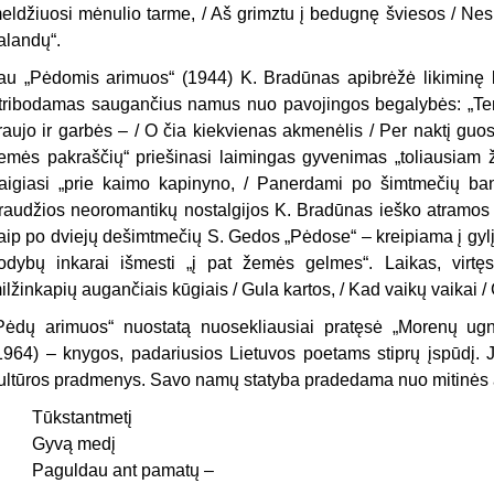
eldžiuosi mėnulio tarme, / Aš grimztu į bedugnę švie­sos / Nes
alandų“.
au „Pėdomis arimuos“ (1944) K. Bra­dūnas apibrėžė likiminę l
tribodamas saugančius namus nuo pavojingos be­galybės: „Ten 
raujo ir garbės – / O čia kiekvienas akmenėlis / Per naktį guosis 
emės pakraščių“ priešinasi lai­mingas gyvenimas „toliausiam ž
aigiasi „prie kaimo kapinyno, / Panerdami po šimtmečių bang
raudžios neoromantikų nostalgijos K. Bradūnas ieško atramos 
aip po dviejų dešimtmečių S. Gedos „Pėdose“ – kreipiama į gyl
odybų inka­rai išmesti „į pat žemės gelmes“. Lai­kas, virtęs
ilžinkapių augančiais kūgiais / Gula kartos, / Kad vaikų vaikai 
Pėdų arimuos“ nuostatą nuosekliau­siai pratęsė „Morenų ugn
1964) – knygos, padariusios Lietuvos poetams stiprų įspūdį. J
ultūros pradmenys. Savo na­mų statyba pradedama nuo mitinės a
Tūkstantmetį
Gyvą medį
Paguldau ant pamatų –