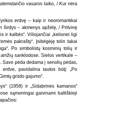
utemstančio vasaros laiko, / Kur nėra
yrikos erdvę – kaip ir neoromantikai
širdys – akmenys apžė­lę, / Pritvinę
ir kalbės“. Viliojančiai „kelionei ligi
emės pakrašty“. Įsibėgėję tolin takai
a“. Po simbolistų kos­minių tolių ir
amžių sanklodose. Sielos vertikalė –
į. Savo pėda dedama į senolių pėdas,
 erdve, pavidalina tautos bū­tį: „Po
/ Gimtų grūdo gajumo“.
ys“ (1958) ir „Sidabrinės kamanos“
ose sąmoningai gaivinami bal­tiškieji
pa­čios: