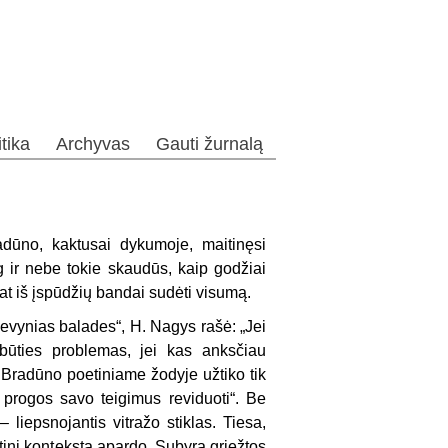
itika
Archyvas
Gauti žurnalą
dūno, kaktusai dy­kumoje, maitinęsi
yg ir nebe tokie skaudūs, kaip godžiai
tat iš įspūdžių bandai sudėti visumą.
Devynias balades“, H. Nagys rašė: „Jei
 būties problemas, jei kas anksčiau
u Bradūno poetiniame žodyje užtiko tik
progos savo tei­gimus reviduoti“. Be
liepsnojantis vitražo stik­las. Tiesa,
­tinį kontekstą apardo. Subyra griežtos