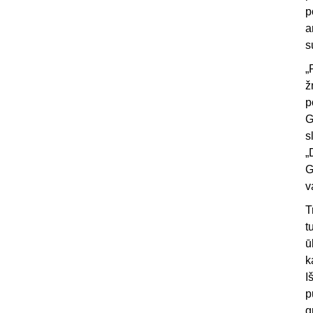
p
a
s
„
ž
p
G
s
„
G
v
T
t
ū
k
I
p
g