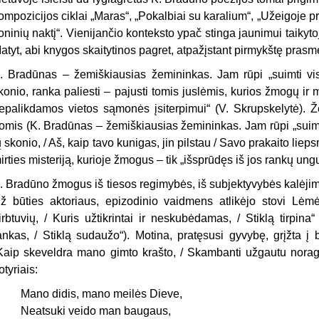
ompozicijos ciklai „Maras“, „Pokal­biai su karalium“, „Užeigoje pr
o­ninių naktį“. Vienijančio konteksto ypač stinga jaunimui taiky
atyt, abi knygos skaitytinos pagret, atpažįs­tant pirmykštę prasm
. Bradūnas – žemiškiausias žemi­ninkas. Jam rūpi „suimti vi
konio, ranka paliesti – pajusti tomis juslėmis, kurios žmogų ir 
epalikdamos vietos sąmonės įsiterpimui“ (V. Skrupskelytė). Že
omis (K. Bradūnas – žemiškiausias žemi­ninkas. Jam rūpi „suim
ų skonio, / Aš, kaip tavo kunigas, jin pils­tau / Savo prakaito lieps
irties misteriją, kurioje žmogus – tik „iš­sprūdęs iš jos rankų ung
. Bradūno žmogus iš tiesos regi­mybės, iš subjektyvybės kalėjimo v
ž būties aktoriaus, epizodinio vaidmens atlikėjo stovi Lėmė
irbtuvių, / Kuris užtikrintai ir neskubėdamas, / Stiklą tirpina“
ankas, / Stiklą sudaužo“). Mo­tina, pratęsusi gyvybę, grįžta į
Kaip skeveldra mano gimto krašto, / Skam­banti užgautu noragu
otyriais:
Mano didis, mano meilės Dieve,
Neatsuki veido man baugaus,