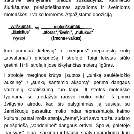
stebime šeimyninės triados suskaidymą. Kaimiečio
šiurkštumas priešpriešinamas apvalioms ir švelnioms
moteriškės ir vaiko formoms. Atpažįstame opoziciją
kuri primena „keleivių“ ir „merginos“ (nepaliestų krūtų
„apvalumai“) priešpriešą I strofoje. Taigi tekstas siūlo
gretinti I ir III strofą ir jose iškylančias moterų figūras.
I strofoje merginos krūtys, įsuptos į „tuniką saulėleidžio
auksinę“ ir „sunkų santėmio aksomą“, perima dangaus
vaizdinių karališkumą, tuo tarpu III strofos mote­riškė
lyginama su „nedažytu rausvo molio indu“. Iš pirmo
žvilgsnio atrodo, kad šis paly­ginimas ją susieja su
žemiškuoju pasauliu: molio indas reprezentuoja kaimo
kultūrą, patsai molis atstoja „žemę“, kuri savo ruožtu sudaro
priešpriešą „vandeninei“ dangaus erdvei. Spalvų paletėje
„rausvas“ įeina į saikingų ir blausių spalvų paradigmą, kuri