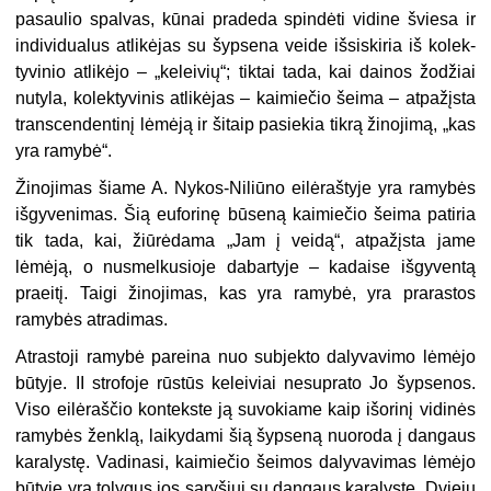
pasaulio spalvas, kūnai pra­deda spindėti vidine šviesa ir
individualus atlikėjas su šypsena veide išsiskiria iš kolek­
tyvinio atlikėjo – „keleivių“; tiktai tada, kai dainos žodžiai
nutyla, kolektyvinis atlikėjas – kaimiečio šeima – atpažįsta
transcendentinį lėmėją ir šitaip pasiekia tikrą žinojimą, „kas
yra ramybė“.
Žinojimas šiame A. Nykos-Niliūno eilėraštyje yra ramybės
išgyvenimas. Šią euforinę būseną kaimiečio šeima patiria
tik tada, kai, žiūrėdama „Jam į veidą“, atpažįsta jame
lėmėją, o nusmelkusioje dabartyje – kadaise išgyventą
praeitį. Taigi žinojimas, kas yra ramybė, yra prarastos
ramybės atradimas.
Atrastoji ramybė pareina nuo subjekto dalyvavimo lėmėjo
būtyje. II strofoje rūstūs keleiviai nesuprato Jo šypsenos.
Viso eilėraščio kontekste ją suvokiame kaip išorinį vi­dinės
ramybės ženklą, laikydami šią šypseną nuoroda į dangaus
karalystę. Vadinasi, kaimiečio šeimos dalyvavimas lėmėjo
būtyje yra tolygus jos sąryšiui su dangaus kara­lyste. Dviejų