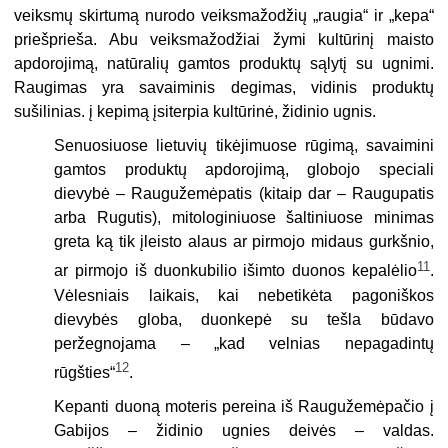
veiksmų skirtumą nurodo veiksmažodžių „raugia“ ir „ke­pa“
priešprieša. Abu veiksmažodžiai žymi kultūrinį maisto
apdorojimą, natūralių gamtos produktų sąlytį su ugnimi.
Raugimas yra savaiminis degimas, vidinis produktų
sušilinias. į kepimą įsiterpia kultūrinė, židinio ugnis.
Senuosiuose lietuvių tikėjimuose rūgimą, savaimini
gamtos produktų apdorojimą, globojo speciali
dievybė – Raugužemėpatis (kitaip dar – Raugupatis
arba Rugutis), mitologiniuose šaltiniuo­se minimas
greta ką tik įleisto alaus ar pirmojo midaus gurkšnio,
11
ar pirmojo iš duonkubilio išimto duonos kepalėlio
.
Vėlesniais laikais, kai nebetikėta pagoniškos
dievybės globa, duonkepė su teš­la būdavo
peržegnojama – „kad velnias nepagadintų
12
rūgšties“
.
Kepanti duoną moteris pereina iš Raugužemėpačio į
Gabijos – židinio ugnies deivės – valdas.