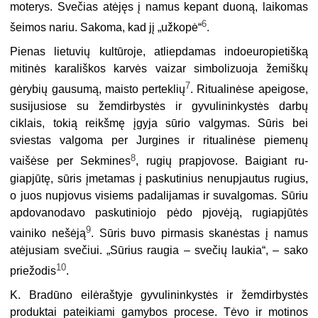
moterys. Svečias atėjęs į namus kepant duoną, laikomas
6
šeimos nariu. Sakoma, kad jį „užkopė“
.
Pienas lietuvių kultūroje, atliepdamas indoeuropietišką
mitinės karališkos karvės vaizar simbolizuoja žemiškų
7
gėrybių gausumą, maisto perteklių
. Ritualinėse apeigose,
susijusiose su žemdirbystės ir gyvulininkystės darbų
ciklais, tokią reikšmę įgyja sūrio valgymas. Sūris bei
sviestas valgoma per Jurgines ir ritualinėse piemenų
8
vaišėse per Sekmines
, rugių prapjovose. Baigiant ru­
giapjūtę, sūris įmetamas į paskutinius nenupjautus rugius,
o juos nupjovus visiems padalijamas ir suvalgomas. Sūriu
apdovanodavo paskutiniojo pėdo pjovėją, rugiapjūtės
9
vainiko nešėją
. Sūris bu­vo pirmasis skanėstas į namus
atėjusiam svečiui. „Sūrius raugia – svečių laukia“, – sako
10
priežodis
.
K. Bradūno eilėraštyje gyvulininkystės ir žemdirbystės
produktai pateikiami gamybos procese. Tėvo ir motinos