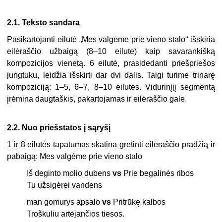
2.1. Teksto sandara
Pasikartojanti eilutė „Mes valgėme prie vieno stalo“ išskiria
eilėraščio užbaigą (8–10 eilutė) kaip savarankišką
kompozicijos vienetą. 6 eilutė, prasidedanti priešpriešos
jungtuku, leidžia išskirti dar dvi dalis. Taigi turime trinarę
kompoziciją: 1–5, 6–7, 8–10 ei­lutės. Vidurinįjį segmentą
įrėmina daugtaškis, pakartojamas ir eilėraščio gale.
2.2.
Nuo priešstatos į sąryšį
1 ir 8 eilutės tapatumas skatina gretinti eilėraščio pradžią ir
pabaigą: Mes valgėme prie vieno stalo
Iš deginto molio dubens
vs
Prie begalinės ribos
Tu užsigėrei vandens
man gomurys apsalo
vs
Pritrūkę kalbos
Troškuliu artėjančios tiesos.