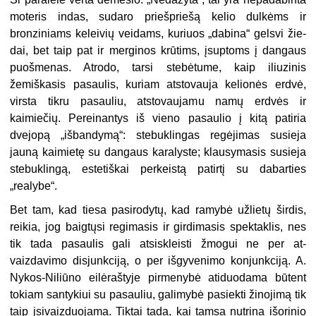
moteris indas, sudaro priešpriešą kelio dulkėms ir
bronziniams keleivių veidams, kuriuos „dabina“ gelsvi žie­
dai, bet taip pat ir merginos krūtims, įsuptoms į dangaus
puošmenas. Atrodo, tarsi stebėtume, kaip iliuzinis
žemiškasis pasaulis, kuriam atstovauja kelionės erdvė,
virsta tikru pasauliu, atstovaujamu namų erdvės ir
kaimiečių. Pereinantys iš vieno pasaulio į kitą patiria
dvejopą „išbandymą“: stebuklingas regėjimas susieja
jauną kaimietę su dan­gaus karalyste; klausymasis susieja
stebuklingą, estetiškai perkeistą patirtį su dabarties
„realybe“.
Bet tam, kad tiesa pasirodytų, kad ramybė užlietų širdis,
reikia, jog baigtųsi regi­masis ir girdimasis spektaklis, nes
tik tada pasaulis gali atsiskleisti žmogui ne per at­
vaizdavimo disjunkciją, o per išgyvenimo konjunkciją. A.
Nykos-Niliūno eilėraštyje pir­menybė atiduodama būtent
tokiam santykiui su pasauliu, galimybė pasiekti žinojimą tik
taip įsivaizduojama. Tiktai tada, kai tamsa nutrina išorinio