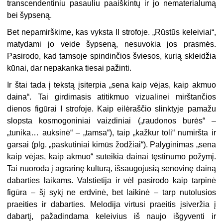
transcendentiniu pasauliu paaiš­kintų ir jo nematerialumą
bei šypseną.
Bet nepamirškime, kas vyksta II strofoje. „Rūstūs keleiviai“,
matydami
jo
veide šypseną, nesuvokia jos prasmės.
Pasirodo, kad tamsoje spindinčios šviesos, kurią skleidžia
kūnai, dar nepakanka tiesai pažinti.
Ir štai tada į tekstą įsiterpia „sena kaip vėjas, kaip akmuo
daina“. Tai girdimasis ati­tikmuo vizualinei mirštančios
dienos figūrai I strofoje. Kaip eilėraščio slinktyje pamažu
slopsta kosmogoniniai vaizdiniai („raudonos burės“ –
„tunika… auksinė“ – „tamsa“), taip „kažkur toli“ numiršta ir
garsai (plg. „paskutiniai kimūs žodžiai“). Palyginimas „sena
kaip vėjas, kaip akmuo“ suteikia dainai tęstinumo požymį.
Tai nuoroda į agrarinę kultūrą, iš­saugojusią senovinę dainą
dabarties laikams. Valstietija ir vėl pasirodo kaip tarpinė
figū­ra – šį sykį ne erdvinė, bet laikinė – tarp nutolusios
praeities ir dabarties. Melodija virtusi praeitis įsiveržia į
dabartį, pažadindama keleivius iš naujo išgyventi ir