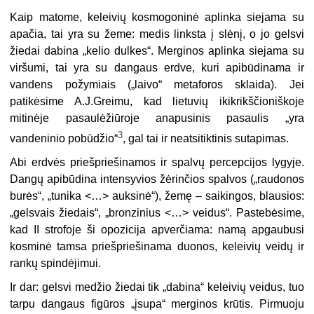
Kaip matome, keleivių kosmogoninė aplinka siejama su
apačia, tai yra
s
u žeme: medis linksta į slėnį, o jo gelsvi
žiedai dabina „kelio dulkes“. Merginos aplinka siejama su
viršumi, tai yra su dangaus erdve, kuri apibūdinama ir
vandens požymiais („laivo“ metaforos sklaida). Jei
patikėsime A.J.Greimu, kad lietuvių ikikrikščioniškoje
mitinėje pasaulėžiūroje anapusinis pasaulis „yra
3
vandeninio pobūdžio“
, gal tai ir neatsitiktinis sutapimas.
Abi erdvės priešpriešinamos ir spalvų percepcijos lygyje.
Dangų apibūdina inten­syvios žėrinčios spalvos („raudonos
burės“, „tunika <…> auksinė“), žemę – saikingos, blausios:
„gelsvais žiedais“, „bronzinius <…> veidus“. Pastebėsime,
kad II strofoje ši opozicija apverčiama: namą apgaubusi
kosminė tamsa priešpriešinama duonos, kelei­vių veidų ir
rankų spindėjimui.
Ir dar: gelsvi medžio žiedai tik „dabina“ keleivių veidus, tuo
tarpu dangaus figūros „įsupa“ merginos krūtis. Pirmuoju