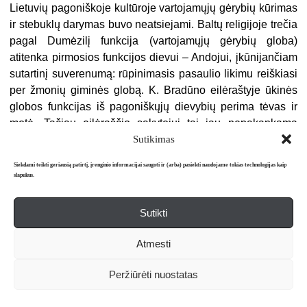
Lietuvių pagoniškoje kultūroje vartojamųjų gėrybių kūrimas
ir stebuklų darymas buvo neatsiejami. Baltų religijoje trečia
pagal Dumėzilį funkcija (vartojamųjų gėrybių globa)
atitenka pirmosios funkcijos dievui – Andojui, įkūnijančiam
sutartinį suverenumą: rūpinimasis pasaulio likimu reiškiasi
per žmonių giminės globą. K. Bradūno eilėraštyje ūkinės
globos funkcijas iš pagoniškųjų dievybių perima tėvas ir
motė. Tačiau eilėraščio sakytojui tai jau nepakankama
Sutikimas
atrama. Jis nori, kad žemiškąją ugnį nušviestų
transcendentinė šviesa, kurią „matytų ir aklieji“, kad namų
Siekdami teikti geriausią patirtį, įrenginio informacijai saugoti ir (arba) pasiekti naudojame tokias technologijas kaip
daiktų gyvastingumą patvirtintų žodis – „Stalo lentos tegu
slapukus.
kalba“, kitaip tariant, siekiama, kad imanentinio pasaulio
vertybes, kurias globojo „žemiškosios“ pagoniškos
Sutikti
dievybės, pripažintų gerąją naujieną žadantis svečias iš
17
transcendentinio pasaulio
.
Atmesti
Ryšys tarp dviejų pasaulių, kaip ir anksčiau aptartuose
Peržiūrėti nuostatas
tekstuose, grindžiamas iš­gyvenimo konjunkcija. I strofoje
nei pamuštų kojų skaudėjimas, nei kelionės alkis nėra