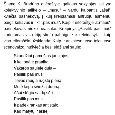
Šiame K. Bradūno eilėraštyje įgaliotas sakytojas, tai yra
kolektyvinio atlikėjo – „mūsų“ – vardu kalbantis „ašai“,
kviečia pašnekovą, į kurį kreipiamasi antruoju asmeniu,
baigti keliavus ir likti „pas mus“. Kaip ir eilėraštyje „Emaus“,
pašnekovas nieko neatsa­ko. Kreipinys „Pasilik pas mus“
kartojamas visų trijų strofų pabaigoje ir ketvirtąsyk – kaip
viso eilėraščio užsklanda. Kaip ir ankstesniuose tekstuose
scenovaizdį nušviečia besi­leidžianti saulė:
Skaudžiai pamuštos jau kojos,
Ir kelionėje praalkai,
Vakarop saulelė gula –
Pasilik pas mus.
Tėvas raugia rūgštų pieną,
Motė kepa šviežią duoną,
Ašai slėgiu saldų sūrį –
Pasilik pas mus.
Ir padėk rankas ant stalo,
Kad matytų ir aklieji,