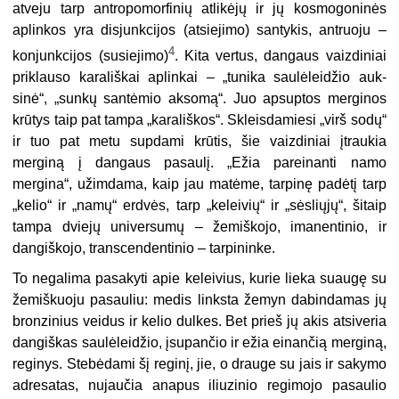
atveju tarp antropomorfinių atlikėjų ir jų kosmogo­ninės
aplinkos yra disjunkcijos (atsiejimo) santykis, antruoju –
4
konjunkcijos (susiejimo)
. Kita vertus, dangaus vaizdiniai
priklauso karališkai aplinkai – „tunika saulėleidžio auk­
sinė“, „sunkų santėmio aksomą“. Juo apsuptos merginos
krūtys taip pat tampa „kara­liškos“. Skleisdamiesi „virš sodų“
ir tuo pat metu supdami krūtis, šie vaizdiniai įtraukia
merginą į dangaus pasaulį. „Ežia pareinanti namo
mergina“, užimdama, kaip jau matėme, tarpinę padėtį tarp
„kelio“ ir „namų“ erdvės, tarp „keleivių“ ir „sėsliųjų“, šitaip
tampa dviejų universumų – žemiškojo, imanentinio, ir
dangiškojo, transcendentinio – tar­pininke.
To negalima pasakyti apie keleivius, kurie lieka suaugę su
žemiškuoju pasauliu: medis linksta žemyn dabindamas jų
bronzinius veidus ir kelio dulkes. Bet prieš jų akis atsiveria
dangiškas saulėleidžio, įsupančio ir ežia einančią merginą,
reginys. Stebėdami šį reginį, jie, o drauge su jais ir sakymo
adresatas, nujaučia anapus iliuzinio regimojo pasaulio