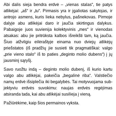
Abi dalis sieja bendra erdvė – „vienas stalas“, tie patys
atlikėjai: „aš“ ir „tu“. Pirma­sis yra ir įgaliotas sakytojas, ir
antrojo asmens, kuris lieka nebylus, pašnekovas. Pirmoje
dalyje abu atlikėjai daro ir jaučia skirtingus dalykus.
Pabaigoje juos suvienija kolektyvi­nis „mes“ ir vienodas
atsakas: abu jie pritrūksta kalbos išreikšti tam, ką jaučia.
Šiuo atžvilgiu eilėraštyje einama nuo dviejų atlikėjų
priešstatos (iš pradžių jie susieti tik prag­matiškai: valgo
„prie vieno stalo“ iš to paties „deginto molio dubens“) į jų
jausminį sąryšį.
Savo ruožtu indą – deginto molio dubenį, iš kurio kartu
valgo abu atlikėjai, pakeičia „begalinė riba“. Valstiečio
namų erdvė išsiplečia iki begalybės. Tai motyvuojama sub­
jektyviu erdvės suvokimu: naujas erdvės regėjimas
atsiranda tada, kai abu atlikėjai susi­lieja į vieną.
Pažiūrėkime, kaip šios permainos vyksta.