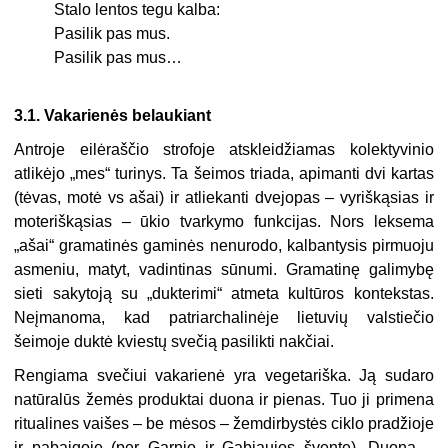
Stalo lentos tegu kalba:
Pasilik pas mus.
Pasilik pas mus…
3.1. Vakarienės belaukiant
Antroje eilėraščio strofoje atskleidžiamas kolektyvinio
atlikėjo „mes“ turinys. Ta šeimos triada, apimanti dvi kartas
(tėvas, motė vs ašai) ir atliekanti dvejopas – vy­riškąsias ir
moteriškąsias – ūkio tvarkymo funkcijas. Nors leksema
„ašai“ gramatinės ga­minės nenurodo, kalbantysis pirmuoju
asmeniu, matyt, vadintinas sūnumi. Gramatinę galimybę
sieti sakytoją su „dukterimi“ atmeta kultūros kontekstas.
Neįmanoma, kad pa­triarchalinėje lietuvių valstiečio
šeimoje duktė kviestų svečią pasilikti nakčiai.
Rengiama svečiui vakarienė yra vegetariška. Ją sudaro
natūralūs žemės produktai duona ir pienas. Tuo ji primena
ritualines vaišes – be mėsos – žemdirbystės ciklo pradžioje
ir pabaigoje (per Garnio ir Gabjaujos šventę). Duoną –