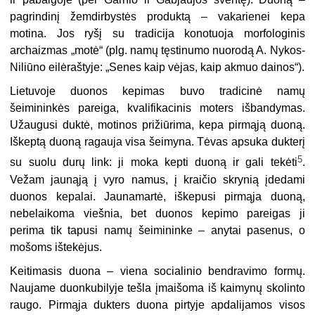
pagrindinį žemdir­bystės produktą – vakarienei kepa
motina. Jos ryšį su tradicija konotuoja morfologinis
archaizmas „motė“ (plg. namų tęstinumo nuorodą A. Nykos-
Niliūno eilėraštyje: „Senes kaip vėjas, kaip akmuo dainos“).
Lietuvoje duonos kepimas buvo tradicinė namų
šeimininkės pareiga, kvalifikacinis moters išbandymas.
Užaugusi duktė, motinos prižiūrima, kepa pirmąją duoną.
Iškeptą duoną ragauja visa šeimyna. Tėvas apsuka dukterį
5
su suolu durų link: ji moka kepti duoną ir gali tekėti
.
Vežam jaunąją į vyro namus,
į
kraičio skrynią įdedami
duonos kepalai. Jaunamartė, iškepusi pirmąja duoną,
nebelaikoma viešnia, bet duonos kepimo pareigas ji
perima tik tapusi namų šeimininke – anytai pasenus, o
mošoms ištekėjus.
Keitimasis duona – viena socialinio bendravimo formų.
Naujame duonkubilyje tešla įmaišoma iš kaimynų skolinto
raugo. Pirmąja dukters duona pirtyje apdalijamos visos