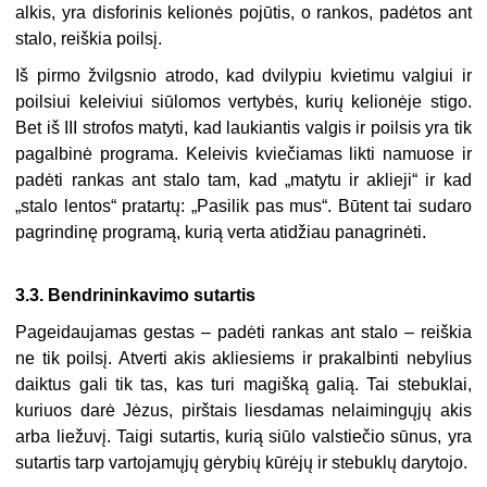
alkis, yra disforinis kelionės pojūtis, o rankos, padėtos ant
stalo, reiškia poilsį.
Iš pirmo žvilgsnio atrodo, kad dvilypiu kvietimu valgiui ir
poilsiui keleiviui siūlomos vertybės, kurių kelionėje stigo.
Bet iš III strofos matyti, kad laukiantis valgis ir poilsis yra tik
pagalbinė programa. Keleivis kviečiamas likti namuose ir
padėti rankas ant stalo tam, kad „matytu ir aklieji“ ir kad
„stalo lentos“ pratartų: „Pasilik pas mus“. Būtent tai sudaro
pagrindinę programą, kurią verta atidžiau panagrinėti.
3.3.
Bendrininkavimo sutartis
Pageidaujamas gestas – padėti rankas ant stalo – reiškia
ne tik poilsį. Atverti akis akliesiems ir prakalbinti nebylius
daiktus gali tik tas, kas turi magišką galią. Tai stebuk­lai,
kuriuos darė Jėzus, pirštais liesdamas nelaimingųjų akis
arba liežuvį. Taigi sutartis, kurią siūlo valstiečio sūnus, yra
sutartis tarp vartojamųjų gėrybių kūrėjų ir stebuklų dary­tojo.