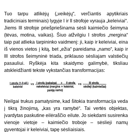
Tuo tarpu atlikėjų („veikėjų“, verčiantis apytikriais
tradiciniais terminais) lygyje I ir II strofoje vyrauja „keleiviai“.
Jiems III strofoje priešpriešinama sėsli kaimiečio šeimyna
(tėvas, motina, vaikas). Šiuo atžvilgiu I strofos „mergina“
taip pat atlieka tarpininko vaid­menį: ji, kaip ir keleiviai, eina
iš vienos vietos į kitą, bet „ežia“ pareidama „namo“, kaip ir
III strofos šeimyninė triada, priklauso sėsliajam valstiečių
pasauliui. Ryškėja kita skaidy­mo galimybė, tiksliau
atskleidžianti tekste vykstančias transformacijas:
Neilgai trukus pamatysime, kad šitokia transformacija veda
į tikrą žinojimą, „kas yra ramybė“. Tai vertės objektas,
įvardytas paskutine eilėraščio eilute. Jo siekdami susi­renka
vienoje vietoje – kaimiečio troboje – sėslieji namų
gyventojai ir keleiviai, tapę sėsliaisiais.