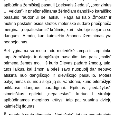
api­būdina žemiškąjį pasaulį („gelsvais žiedais“, „bronzinius
… veidus“) ir priešpriešinama žėrinčiam dangiško karališko
pasaulio raudoniui bei auksui. Pagaliau kaip „žmona“ ir
motina paskutiniosios strofos moteriškė sudaro priešpriešą
merginai „nepaliestomis“ krūtimis, kuri I strofoje siejama su
dangumi. Atrodo, kad kaimiečio žmonos įžeminimas yra
neabejotinas.
Bet lyginama su molio indu moteriškė tampa ir tarpininke
tarp žemiškojo ir dangiš­kojo pasaulio: tas pats „molis“
primena žemės molį, iš kurio Dievas padarė žmogų, taigi
tuos laikus, kai žmonija prieš savo nuopuolį dar nebuvo
atskirta nuo dangiškojo ir die­viškojo pasaulio. Moters
palyginimas su indu sieja ją su vandeniu, kuris eilėraštyje
pri­klauso dangaus paradigmai. Epitetas „nedažytas“,
simetriškas epitetui „nepaliestas“, kuriuo I strofoje
apib
ūdinamos
merginos krūtys, taip pat suartina dviejų
kaimiečių figū­ras.
Ši paralelė verta dėmesio. „Nedažyta“, tai yra nepadabinta