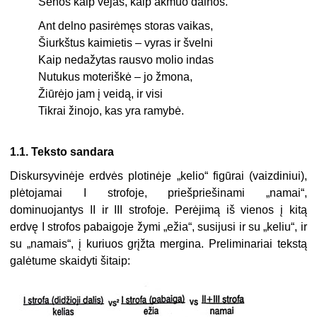
Senos kaip vėjas, kaip akmuo dainos.
Ant delno pasirėmęs storas vaikas,
Šiurkštus kaimietis – vyras ir švelni
Kaip nedažytas rausvo molio indas
Nutukus moteriškė – jo žmona,
Žiūrėjo jam į veidą, ir visi
Tikrai žinojo, kas yra ramybė.
1.1.
Teksto sandara
Diskursyvinėje erdvės plotinėje „kelio“ figūrai (vaizdiniui),
plėtojamai I strofoje, priešpriešinami „namai“,
dominuojantys II ir III strofoje. Perėjimą iš vienos į kitą
erdvę I strofos pabaigoje žymi „ežia“, susijusi ir su „keliu“, ir
su „namais“, į kuriuos grįžta mergi­na. Preliminariai tekstą
galėtume skaidyti šitaip: