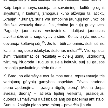
Kaip tarpinis narys, susiejantis savaiminę ir kultūrinę ugnį,
skystumą ir kietumą (žmogaus kū­no atžvilgiu tai atitiktų
„kraują“ ir „kūną“), sūris yra simbolinė jaunųjų konjunkcijos
išraiška vestuvių rituale. Jis įrėmina jaunųjų guldytuves.
Paguldę jaunuosius vestuvininkai dalijasi jaunosios
atvežtu džiovintu suguldytuvių sūriu. Keltuvių rytą nuotaka
15
dovanoja keltuvių sūrį
. Jis turi būti „plieninis, šešmetinis,
16
kaltinis, rugiuose išlaikytas šešerius metus“
. Visi epitetai
žymi transformacijos rezultatą – dviejų ugnių užgrūdintą
tvirtumą. Nuoroda į rugius susieja keltuvių sūrį su gausos
izotopija pas­kutiniojo pėdo rituale.
K. Bradūno eilėraštyje trys šeimos nariai reprezentuoja tris
vartojamų gėrybių ga­mybos aspektus. Tėvas pradeda
pieno apdorojimą – „raugia rūgštų pieną“. Motina „ke­pa
šviežią duoną“ – atlieka tęstinį veiksmą, prasidėjusį
duonos užmaišymu ir užsibaig­siantį jos padėjimu ant stalo.
Sūnus užbaigia pieno perdirbimą – paverčia jį sūriu.