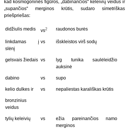
kad kosmogoninės fi­gūros, „dabinančios“ keleivių veidus ir
„supančios“ merginos krūtis, sudaro simetriškas
priešpriešas:
didžiulis medis
raudonos burės
2
vs
linkdamas į
vs
išskleistos virš sodų
slėnį
gelsvais žiedais
vs
lyg tunika saulėleidžio
auksinė
dabino
vs
supo
kelio dulkes ir
vs
nepaliestas karališkas krūtis
bronzinius
veidus
tylių keleivių
vs
ežia pareinančios namo
merginos