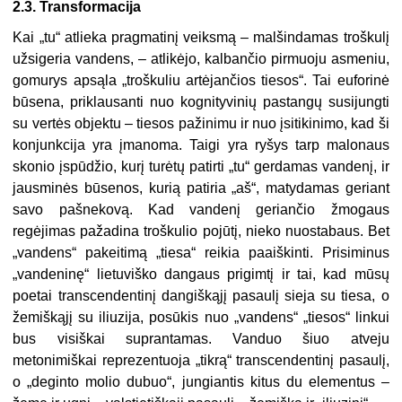
2.3.
Transformacija
Kai „tu“ atlieka pragmatinį veiksmą – malšindamas troškulį
užsigeria vandens, – at­likėjo, kalbančio pirmuoju asmeniu,
gomurys apsąla „troškuliu artėjančios tiesos“. Tai euforinė
būsena, priklausanti nuo kognityvinių pastangų susijungti
su vertės objektu – tiesos pažinimu ir nuo įsitikinimo, kad ši
konjunkcija yra įmanoma. Taigi yra ryšys tarp malonaus
skonio įspūdžio, kurį turėtų patirti „tu“ gerdamas vandenį, ir
jausminės būse­nos, kurią patiria „aš“, matydamas geriant
savo pašnekovą. Kad vandenį geriančio žmogaus
regėjimas pažadina troškulio pojūtį, nieko nuostabaus. Bet
„vandens“ pakei­timą „tiesa“ reikia paaiškinti. Prisiminus
„vandeninę“ lietuviško dangaus prigimtį ir tai, kad mūsų
poetai transcendentinį dangiškąjį pasaulį sieja su tiesa, o
žemiškąjį su iliuzija, posūkis nuo „vandens“ „tiesos“ linkui
bus visiškai suprantamas. Vanduo šiuo atveju
metonimiškai reprezentuoja „tikrą“ transcendentinį pasaulį,
o „deginto molio dubuo“, jungiantis kitus du elementus –