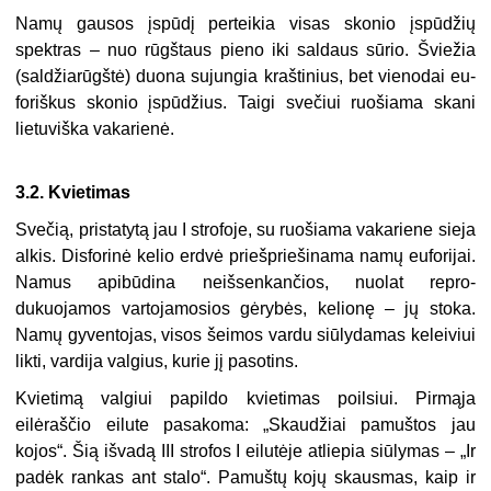
Namų gausos įspūdį perteikia visas skonio įspūdžių
spektras – nuo rūgštaus pie­no iki saldaus sūrio. Šviežia
(saldžiarūgštė) duona sujungia kraštinius, bet vienodai eu­
foriškus skonio įspūdžius. Taigi svečiui ruošiama skani
lietuviška vakarienė.
3.2. Kvietimas
Svečią, pristatytą jau I strofoje, su ruošiama vakariene sieja
alkis. Disforinė kelio erdvė priešpriešinama namų euforijai.
Namus apibūdina neišsenkančios, nuolat repro­
dukuojamos vartojamosios gėrybės, kelionę – jų stoka.
Namų gyventojas, visos šeimos vardu siūlydamas keleiviui
likti, vardija valgius, kurie jį pasotins.
Kvietimą valgiui papildo kvietimas poilsiui. Pirmąja
eilėraščio eilute pasakoma: „Skaudžiai pamuštos jau
kojos“. Šią išvadą III strofos I eilutėje atliepia siūlymas – „Ir
padėk rankas ant stalo“. Pamuštų kojų skausmas, kaip ir