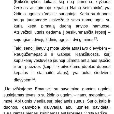
(Krikščionybės laikais šią ribą primena kryžiaus
ženklas ant pirmojo kepalo.) Namų šeimininkė yra
židinio ugnies kūrėja ir saugotoja. Kartu su duonos
raugu jaunamartė atsiveža ir savo namų ugnj, su
kuria kepa pirmąją duoną anytos namuose.
Atsivežtoji ugnis dedama į besikūrenančią krosnį –
13
sujungiant dviejų židinių ugnis ir dvi gimines
.
Taigi senoji lietuvių motė ūkyje atnašavo dievybėm –
Raugužemėpačiui ir Gabijai. Rankšluos­tis, kurį
kupiškėnų vestuvėse jaunoji užmeta ant alaus ąsočio
ir ant prieždos (kaip ir kraitvežiams įduotas duonos
kepalas ir statinaitė alaus), yra auka šiodviem
14
dievybėm
.
„
Lietuviškajame Emause“ su savaimine gamtos ugnimi
susiejamas tėvas, o su židi­nio ugnimi – namų metonimu –
motė. Abi ugnis vienija sūrį slegiantis sūnus. Sūrio, kaip ir
duonos, gamyboje dalyvauja abu ugnies pavidalai:
suraugintas pienas, kaitinamas ant krosnies, virsta varške.