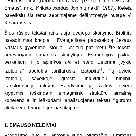
(„Emaus“, rink. „Donelaičio kapas“ (1970) ir „Lietuviškasis
Emaus“, rink. „Krikšto vanduo Joninių naktį“, 1987). Keletą
pa­veikslų šia tema septintajame dešimtmetyje nutapė V.
Kisarauskas.
Šios rūšies tekstai reikalauja dvejopo skaitymo. Biblinis
pavadinimas kreipia į Evangelijose papasakotą Jėzaus
Kristaus gyvenimo istoriją. Bet tuo pat metu šie tekstai
adresuojami dabarties skaitytojui, Evangelijos įvykiai
perkeliami į jo aplinkos
hic et nunc
. „Istorinę įvykių
1
izotopiją“ apglobia „antlaikiška izotopija“
. Tų dviejų
izotopijų sąveikoje gimsta individuali biblinių
transformacijų reikšmė. Bandysime ją išskleisti dviem
kryptimis: ryškindami sintagminių struktūrų tematinę
koherenciją ir ieškodami analizuojamų tekstų figūroms
atitikmenų Evangelijos pasakojime.
1. EMAUSO KELEIVIAI
Pradėsime nuo A. Nykos-Niliūno eilėraščio „Emmaus