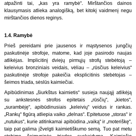
atpažinti tai, „kas yra ramybė“. Mirštančios dainos
klausymasis atlieka analogišką, bet kitokį vaidmenį ne­gu
mirštančios dienos reginys.
1.4. Ramybė
Prieš pereidami prie jausenos ir mąstysenos jungčių
paskutinėje strofoje, matome, kad joje pasirodo naujas
atlikėjas. Implicitinį dviejų pirmųjų strofų stebėtoją –
keleivius bronziniais veidais, vėliau – „rūsčius keleivius“
paskutinėje strofoje pakeičia eksplicitinis stebėtojas –
šeimos triada, sėslūs kaimiečiai.
Apibūdinimas „šiurkštus kaimietis“ susieja naująjį atlikėją
su ankstesnės strofos epitetais „rūsčių“, „kietos“,
„surambėję“, apibūdinusiais „keleivių“ veidus ir rankas.
„Rankų“ figūrą atliepia vaiko „delnas“. Epitetuose „storas“ ir
„nutukus“, kurie atitinkamai apibūdina „vaiką“ ir „moteriškę“,
taip pat galima įžvelgti kaimietiškumo semą. Tuo pat metu