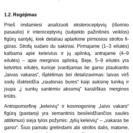
1.2.
Regėjimas
Prieš imdamiesi analizuoti eksteroceptyvių (išorinio
pasaulio) ir interoceptyvių (subjekto pažintinės veiklos)
figūrų santykį, kiek detaliau aptarkime pirmosios strofos fi­
gūras. Strofą sudaro du sakiniai. Pirmajame (1–3 eilutės)
kalbama apie keleivius ir jų ap­linką, antrajame (4–9
eilutės) – apie merginos aplinką. Beje, 5–9 eilutės yra
ketvirtos ei­lutės, kurioje įvardijamas be garso plaukiantis
„laivas vakaras”, išplėtimas bei detalizavi­mas: laivas virš
sodų išskleidžia „raudonas bures“ kaip auksinę tuniką ir
įsupa „į sunkų santėmio aksomą” karališkas merginos
krūtis.
Antropomorfinę „keleivių“ ir kosmogoninę „laivo vakaro“
figūrą (pastaroji yra se­mantinis besileidžiančios saulės
atitikmuo) sieja tylos požymis: „tylių keleivių“ – „vaka­ras be
garso“. Šiuo pamatu gretindami abi strofos dalis, matome,