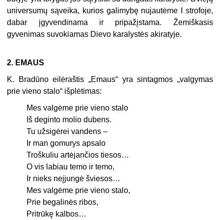
universumų sąveika, kurios galimybę nujautėme I strofoje,
dabar įgyvendi­nama ir pripažįstama. Žemiškasis
gyvenimas suvokiamas Dievo karalystės akiratyje.
2. EMAUS
K. Bradūno eilėraštis „Emaus“ yra sintagmos „valgymas
prie vieno stalo“ išplėti­mas:
Mes valgėme prie vieno stalo
Iš deginto molio dubens.
Tu užsigėrei vandens –
Ir man gomurys apsalo
Troškuliu artėjančios tiesos…
O vis labiau temo ir temo,
Ir nieks neįjungė šviesos…
Mes valgėme prie vieno stalo,
Prie begalinės ribos,
Pritrūkę kalbos…