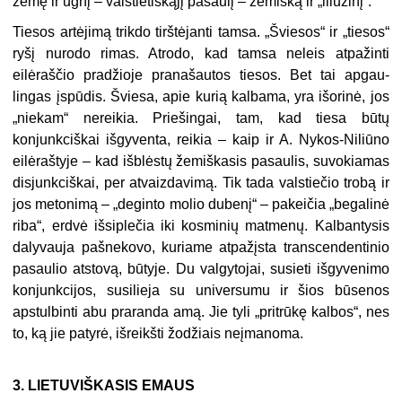
žemę ir ugnį – valstietiškąjį pasaulį – žemišką ir „iliuzinį“.
Tiesos artėjimą trikdo tirštėjanti tamsa. „Šviesos“ ir „tiesos“
ryšį nurodo rimas. At­rodo, kad tamsa neleis atpažinti
eilėraščio pradžioje pranašautos tiesos. Bet tai apgau­
lingas įspūdis. Šviesa, apie kurią kalbama, yra išorinė, jos
„niekam“ nereikia. Priešingai, tam, kad tiesa būtų
konjunkciškai išgyventa, reikia – kaip ir A. Nykos-Niliūno
eilėraštyje – kad išblėstų žemiškasis pasaulis, suvokiamas
disjunkciškai, per atvaizdavimą. Tik tada valstiečio trobą ir
jos metonimą – „deginto molio dubenį“ – pakeičia „begalinė
riba“, erdvė išsiplečia iki kosminių matmenų. Kalbantysis
dalyvauja pašnekovo, kuriame at­pažįsta transcendentinio
pasaulio atstovą, būtyje. Du valgytojai, susieti išgyvenimo
kon­junkcijos, susilieja su universumu ir šios būsenos
apstulbinti abu praranda amą. Jie tyli „pritrūkę kalbos“, nes
to, ką jie patyrė, išreikšti žodžiais neįmanoma.
3. LIETUVIŠKASIS EMAUS