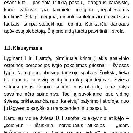
esant kitą – paslėptą ir tikrą pasaulį, dangaus karalystę,
kurio valdovė yra kai­mietė mergina „nepaliestomis
krūtimis“. Šitaip mergina, einanti saulėleidžio nutviekstais
laukais, tampa stebuklingu reginiu, ištinkančiu dangaus
apšviestą stebėtoją. Šią prie­laidą turėtų patvirtinti II strofa.
1.3. Klausymasis
Lyginant I ir II strofą, pirmiausia krinta į akis spalvinio
estetinės percepcijos lygio pakeitimas gilesniu – šviesos
lygiu. Namą apgaubusioje tamsoje spalvos išnyksta, lieka
tik duonos, keleivių veidų ir rankų spindėjimas. Šviesa
sklinda ne iš išorinio šaltinio, o iš objektų, kurie patys
savaime nėra spindintys. Tad ją suvokiame kaip vidinę
šviesą, pri­klausančią nuo „keleivių“ patyrimo I strofoje, nuo
jų išgyvento sąryšio su transcendenti­niu pasauliu.
Kartu su vidine šviesa iš I strofos kolektyvinio atlikėjo –
„keleivių“ – išsiskiria indivi­dualus atlikėjas – „
j
isai“.
Pažymimas centras („
j
isai sėdėjo vidury“) ir periferija