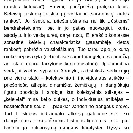
(„rūstūs keleiviai“). Erdvinę priešpriešą pratęsia kitos.
Keleivių rūstumą reiškia jų veidai ir „su­rambėję kietos
rankos“. Jo šypsena priešpriešinama ne tik „rūstiems“
bendrakelei­viams, bet ir jo paties nuovargiui, kuris,
atrodytų, ir jo veidą turėtų daryti rūstų. Eilėraščio kontekste
somatinė keleivių charakteristika („surambėję kietos
rankos“) pabrėžia valstietiškumą. Tuo tarpu apie
j
o kūną
nieko nepasakyta (nebent, sekdami Evangelija, spindinčią
ant stalo duoną laikytume kūno metafora). Jį apibūdina
veidą nušvietusi šypsena. Atrodytų, kad statiška sėdinčiųjų
prie vieno stalo – kolektyvinio ir in­dividualaus atlikėjo –
priešprieša atliepia dinamišką žemiškųjų ir dangiškųjų
figūrų opo­ziciją I strofoje, kur kolektyvinis atlikėjas –
„keleiviai“ mina kelio dulkes, o individualus atlikėjas –
besileidžianti saulė – „plaukia“ vandenine dangaus erdve.
Tad II strofos indivi­dualų atlikėją galėtume sieti su
dangiškomis ir karališkomis I strofos figūromis, ir tai pa­
tvirtintu jo priklausymą dangaus karalystei. Ryšys su