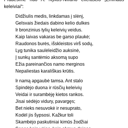
keleiviai“:
Didžiulis medis, linkdamas į slėnį,
Gelsvais žiedais dabino kelio dulkes
Ir bronzinius tylių keleivių veidus.
Kaip laivas vakaras be garso plaukė;
Raudonos burės, išskleistos virš sodų,
Lyg tunika saulėleidžio auksinė,
Į sunkų santėmio aksomą supo
Ežia pareinančios namo merginos
Nepaliestas karališkas krūtis.
Ir namą apgaubė tamsa. Ant stalo
Spindėjo duona ir rūsčių keleivių
Veidai ir surambėję kietos rankos.
Jisai sėdėjo vidury, pavargęs;
Bet nieks nesuvokė ir nesuprato,
Kodėl jis šypsosi. Kažkur toli
Skambėjo paskutiniai kimūs žodžiai