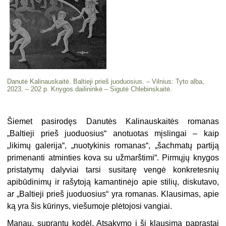
Danutė Kalinauskaitė. Baltieji prieš juoduosius. – Vilnius: Tyto alba,
2023. – 202 p. Knygos dailininkė – Sigutė Chlebinskaitė.
Šiemet pasirodęs Danutės Kalinauskaitės romanas
„Baltieji prieš juoduosius“ anotuotas mįslingai – kaip
„likimų galerija“, „nuotykinis romanas“, „šachmatų partiją
primenanti atminties kova su užmarštimi
“
. Pirmųjų knygos
pristatymų dalyviai tarsi susitarę vengė konkretesnių
apibūdinimų ir rašytoją kamantinėjo apie stilių, diskutavo,
ar „Baltieji prieš juoduosius“ yra romanas. Klausimas, apie
ką yra šis kūrinys, viešumoje plėtojosi vangiai.
Manau, suprantu kodėl. Atsakymo į šį klausimą paprastai