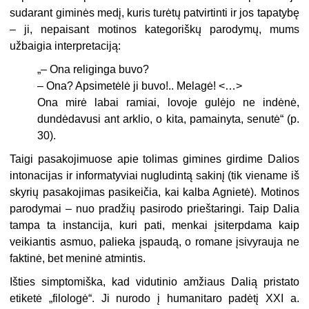
sudarant giminės medį, kuris turėtų patvirtinti ir jos tapatybę
– ji, nepaisant motinos kategoriškų parodymų, mums
užbaigia interpretaciją:
„–
Ona religinga buvo?
–
Ona? Apsimet
ėlė ji buvo!.. Melagė! <…>
Ona mirė labai ramiai, lovoje gulėjo ne indėnė,
dundėdavusi ant arklio, o kita, pamainyta, senutė“ (p.
30).
Taigi pasakojimuose apie tolimas gimines girdime Dalios
intonacijas ir informatyviai nugludintą sakinį (tik viename iš
skyrių pasakojimas pasikeičia, kai kalba Agnietė). Motinos
parodymai – nuo pradžių pasirodo prieštaringi. Taip Dalia
tampa ta instancija, kuri pati, menkai įsiterpdama kaip
veikiantis asmuo, palieka įspaudą, o romane įsivyrauja ne
faktinė, bet meninė atmintis.
Išties simptomiška, kad vidutinio amžiaus Dalią pristato
etiketė „filolog
ė“
. Ji nurodo į humanitaro padėtį XXI a.