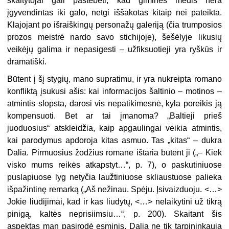
skaitytojai gali pastebėti, kad giminės medis nėra
įgyvendintas iki galo, netgi iššakotas kitaip nei pateikta.
Klajojant po išraiškingų personažų galeriją (čia trumposios
prozos meistrė nardo savo stichijoje), šešėlyje likusių
veikėjų galima ir nepasigesti – užfiksuotieji yra ryškūs ir
dramatiški.
Būtent į šį stygių, mano supratimu, ir yra nukreipta romano
konfliktą įsukusi ašis: kai informacijos šaltinio – motinos –
atmintis slopsta, darosi vis nepatikimesnė, kyla poreikis ją
kompensuoti. Bet ar tai įmanoma? „Baltieji prieš
juoduosius“ atskleidžia, kaip apgaulingai veikia atmintis,
kai parodymus apdoroja kitas asmuo. Tas „kitas“ – dukra
Dalia. Pirmuosius žodžius romane ištaria būtent ji („– Kiek
visko mums reikės atkapstyt…“, p. 7), o paskutiniuose
puslapiuose lyg netyčia laužtiniuose skliaustuose palieka
išpažintinę remarką („Aš nežinau. Spėju. Įsivaizduoju. <…>
Jokie liudijimai, kad ir kas liudytų, <…> nelaikytini už tikrą
pinigą, kaltės neprisiimsiu…“, p. 200). Skaitant šis
aspektas man pasirodė esminis. Dalia ne tik tarpininkauja