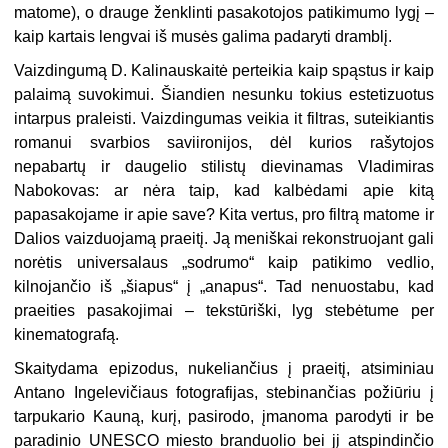
matome), o drauge ženklinti pasakotojos patikimumo lygį –
kaip kartais lengvai iš musės galima padaryti dramblį.
Vaizdingumą D. Kalinauskaitė perteikia kaip spąstus ir kaip
palaimą suvokimui. Šiandien nesunku tokius estetizuotus
intarpus praleisti. Vaizdingumas veikia it filtras, suteikiantis
romanui svarbios saviironijos, dėl kurios rašytojos
nepabartų ir daugelio stilistų dievinamas Vladimiras
Nabokovas: ar nėra taip, kad kalbėdami apie kitą
papasakojame ir apie save? Kita vertus, pro filtrą matome ir
Dalios vaizduojamą praeitį. Ją meniškai rekonstruojant gali
norėtis universalaus „sodrumo“ kaip patikimo vedlio,
kilnojančio iš „šiapus“ į „anapus
“
. Tad nenuostabu, kad
praeities pasakojimai – tekstūriški, lyg stebėtume per
kinematografą.
Skaitydama epizodus, nukeliančius į praeitį, atsiminiau
Antano Ingelevičiaus fotografijas, stebinančias požiūriu į
tarpukario Kauną, kurį, pasirodo, įmanoma parodyti ir be
paradinio UNESCO miesto branduolio bei jį atspindinčio