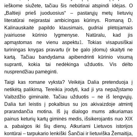
ieškome siužete, tačiau šis nebūtinai atspindi idėjas. O
„Baltieji prieš juoduosius“ – pastarųjų metų lietuvių
literatūrai neįprastai ambicingas kūrinys. Romaną D.
Kalinauskaitė papildo klausimais, gudriai plėtojamais
įvairiuose kūrinio lygmenyse. Natūralu, kad jis
apmąstomas ne vienu aspektu
1
. Tokias visapusiškai
turiningas knygas pravartu (ir be galo įdomu) skaityti ne
kartą. Tačiau bandydama apibendrinti kūrinio visumą
supranti, kokia tai nedėkinga užduotis. Vis dėlto
nusprendžiau pamėginti.
Taigi kas romane vyksta? Veikėja Dalia pretenduoja į
netikėtą palikimą. Tereikia įrodyti, kad ji yra nepažįstamo
Vaibzdžio giminaitė. Tačiau užduotis – ne iš lengvųjų.
Dalia turi leistis į pokalbius su jos akivaizdoje atmintį
prarandančia motina. Iš jų dialogo mums atkuriamas
painus keturių kartų giminės medis, išsikerojantis nuo XIX
a. pabaigos iki šių dienų. Atkuriami Lietuvos istorijos
kontūrai – tarpukario lenkiški Šančiai ir lietuviška Žemaitija,