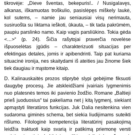
tikrovėje: „Dieve šventas, bekepuris!.. / Nusigalavęs,
alkanas, iškamuotas troškulio, pasislėpęs miškely laukė,
kol sutems, – namie jau seniausiai visų nerimauta,
susiruošta su liktarna ieškoti, ūkauta, – tik tada pakrūmėm,
paupiu parslinko namo. Kaip vagis parsliūkino. Tokia gėda
<…>
“
(p. 24). Šičia rašytojai praverčia novelėse
išpuoselėtas įgūdis – charakterizuoti situacijas per
efektingas detales, jomis ir apibendrinti. Taip pat kuriama
situacinė ironija, nes skaitydami iš ateities jau žinome šiek
tiek daugiau ir mąstome kitaip.
D. Kalinauskaitės prozos stiprybė slypi gebėjime fiksuoti
daugybę procesų. Jie atskleidžiami įvairiais lygmenimis
nuo platesnės temos iki pavienio žodžio. Romane „Baltieji
prieš juoduosius“ tai pakeliama net į kitą lygmenį, siekiant
apmąstyti literatūros funkcijas. Juk Dalia nesitenkina vien
sudaroma giminės schema, bet siekia liudijimams suteikti
rišlumo. Filologinė kompetencija literatūrinį pasakojimą
leidžia traktuoti kaip svarią ir patikimą priemonę versti