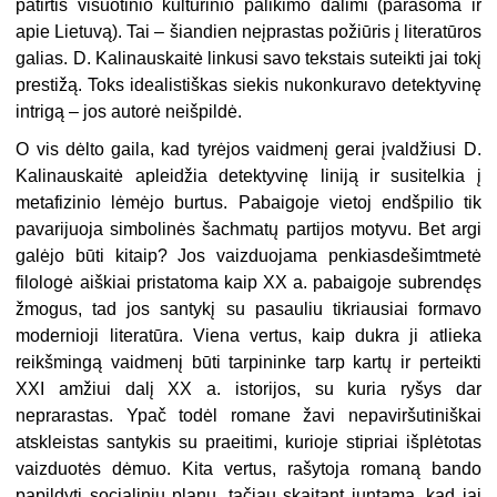
patirtis visuotinio kultūrinio palikimo dalimi (parašoma ir
apie Lietuvą). Tai – šiandien neįprastas požiūris į literatūros
galias. D. Kalinauskaitė linkusi savo tekstais suteikti jai tokį
prestižą. Toks idealistiškas siekis nukonkuravo detektyvinę
intrigą – jos autorė neišpildė.
O vis dėlto gaila, kad tyrėjos vaidmenį gerai įvaldžiusi D.
Kalinauskaitė apleidžia detektyvinę liniją ir susitelkia į
metafizinio lėmėjo burtus. Pabaigoje vietoj endšpilio tik
pavarijuoja simbolinės šachmatų partijos motyvu. Bet argi
galėjo būti kitaip? Jos vaizduojama penkiasdešimtmetė
filologė aiškiai pristatoma kaip XX a. pabaigoje subrendęs
žmogus, tad jos santykį su pasauliu tikriausiai formavo
modernioji literatūra. Viena vertus, kaip dukra ji atlieka
reikšmingą vaidmenį būti tarpininke tarp kartų ir perteikti
XXI amžiui dalį XX a. istorijos, su kuria ryšys dar
neprarastas. Ypač todėl romane žavi nepaviršutiniškai
atskleistas santykis su praeitimi, kurioje stipriai išplėtotas
vaizduotės dėmuo. Kita vertus, rašytoja romaną bando
papildyti socialiniu planu, tačiau skaitant juntama, kad jai