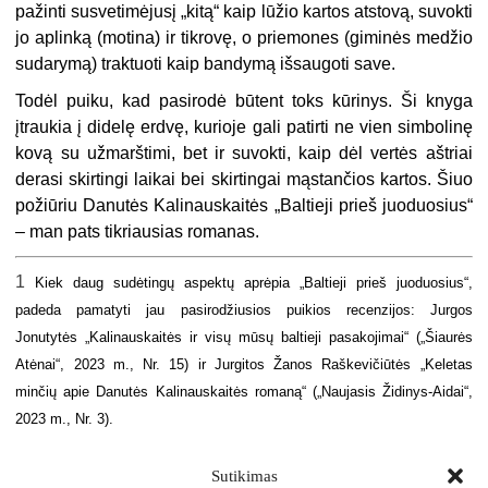
pažinti susvetimėjusį „kitą“ kaip lūžio kartos atstovą, suvokti
jo aplinką (motina) ir tikrovę, o priemones (giminės medžio
sudarymą) traktuoti kaip bandymą išsaugoti save.
Todėl puiku, kad pasirodė būtent toks kūrinys. Ši knyga
įtraukia į didelę erdvę, kurioje gali patirti ne vien simbolinę
kovą su užmarštimi, bet ir suvokti, kaip dėl vertės aštriai
derasi skirtingi laikai bei skirtingai mąstančios kartos. Šiuo
požiūriu Danutės Kalinauskaitės „Baltieji prieš juoduosius“
– man pats tikriausias romanas.
1
Kiek daug sudėtingų aspektų aprėpia „Baltieji prieš juoduosius“,
padeda pamatyti jau pasirodžiusios puikios recenzijos: Jurgos
Jonutytės „Kalinauskaitės ir visų mūsų baltieji pasakojimai“ („Šiaurės
Atėnai“, 2023 m., Nr. 15) ir Jurgitos Žanos Raškevičiūtės „Keletas
minčių apie Danutės Kalinauskaitės romaną“ („Naujasis Židinys-Aidai“,
2023 m., Nr. 3).
Sutikimas