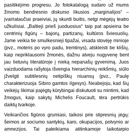
pasitikėjimo progresu. Jo fotokatalogą sudaro už mums
žinomo bendresnio diskurso likusios „marginalijos“ –
įvairiataučiai praeiviai, jų skurdi buitis, netgi mėgėjų teatro
užkulisiai. „Baltieji prieš juoduosius“ taip pat apsieina be
centrinių figūrų – bajorų, partizanų, kultūros šviesuolių.
Jame veikia tie smulkesnieji tipažai, visada stovėję minioje
(pvz., moteris po vyro padu, tremtinys), atskleisti be klišių,
kaip nepriklausomi žmonės, dažnu atveju nugyvenę bent
jau lietuvių literatūroje į nieką nepanašų gyvenimą. Juos
vaizduodama rašytoja išvengia hierarchinių reikšmių, siūlo
įžvelgti subtilesnių netipiškų niuansų (pvz., Paulę
charakterizuoja Sibiro gamtos ilgesys). Neabejoju, kad šių
veikėjų likimai pajėgtų kūrybingai diskutuoti su mintimi, kad
žmogus, kaip sakytų Michelis Foucault, tėra pertrūkis
daiktų tvarkoje.
Veikiančios figūros grumiasi, taikosi prie stipresnių jėgų:
šeimos ar sociumo santykių, karo, okupacijos, potvynio ar
amnezijos. Tai pateikiama atitinkamoje laikotarpio