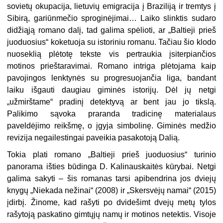
sovietų okupacija, lietuvių emigracija į Braziliją ir tremtys į
Sibirą, gariūnmečio sproginėjimai… Laiko slinktis sudaro
didžiąją romano dalį, tad galima spėlioti, ar „Baltieji prieš
juoduosius“ koketuoja su istoriniu romanu. Tačiau šio klodo
nuoseklią plėtotę tekste vis pertraukia įsiterpiančios
motinos prieštaravimai. Romano intriga plėtojama kaip
pavojingos lenktynės su progresuojančia liga, bandant
laiku išgauti daugiau giminės istorijų. Dėl jų netgi
„užmirštame“ pradinį detektyvą ar bent jau jo tikslą.
Palikimo sąvoka praranda tradicinę materialaus
paveldėjimo reikšmę, o įgyja simbolinę. Giminės medžio
revizija negailestingai paveikia pasakotoją Dalią.
Tokia plati romano „Baltieji prieš juoduosius“ turinio
panorama išties būdinga D. Kalinauskaitės kūrybai. Netgi
galima sakyti – šis romanas tarsi apibendrina jos dviejų
knygų „Niekada nežinai“ (2008) ir „Skersvėjų namai
“
(2015)
įdirbį. Žinome, kad rašyti po dvidešimt dvejų metų tylos
rašytoją paskatino gimtųjų namų ir motinos netektis. Visoje