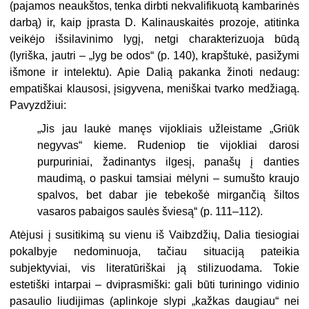
(pajamos neaukštos, tenka dirbti nekvalifikuotą kambarinės
darbą) ir, kaip įprasta D. Kalinauskaitės prozoje, atitinka
veikėjo išsilavinimo lygį, netgi charakterizuoja būdą
(lyriška, jautri – „lyg be odos“ (p. 140), krapštukė, pasižymi
išmone ir intelektu). Apie Dalią pakanka žinoti nedaug:
empatiškai klausosi, įsigyvena, meniškai tvarko medžiagą.
Pavyzdžiui:
„Jis jau laukė manęs vijokliais užleistame „Griūk
negyvas“ kieme. Rudeniop tie vijokliai darosi
purpuriniai, žadinantys ilgesį, panašų į danties
maudimą, o paskui tamsiai mėlyni – sumušto kraujo
spalvos, bet dabar jie tebekošė mirgančią šiltos
vasaros pabaigos saulės šviesą“ (p. 111–112).
Atėjusi į susitikimą su vienu iš Vaibzdžių, Dalia tiesiogiai
pokalbyje nedominuoja, tačiau situaciją pateikia
subjektyviai, vis literatūriškai ją stilizuodama. Tokie
estetiški intarpai – dviprasmiški: gali būti turiningo vidinio
pasaulio liudijimas (aplinkoje slypi „kažkas daugiau“ nei