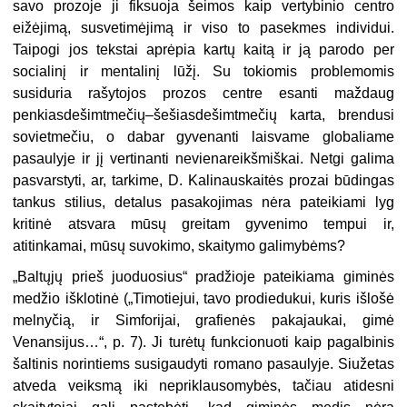
savo prozoje ji fiksuoja šeimos kaip vertybinio centro
eižėjimą, susvetimėjimą ir viso to pasekmes individui.
Taipogi jos tekstai aprėpia kartų kaitą ir ją parodo per
socialinį ir mentalinį lūžį. Su tokiomis problemomis
susiduria rašytojos prozos centre esanti maždaug
penkiasdešimtmečių–šešiasdešimtmečių karta, brendusi
sovietmečiu, o dabar gyvenanti laisvame globaliame
pasaulyje ir jį vertinanti nevienareikšmiškai. Netgi galima
pasvarstyti, ar, tarkime, D. Kalinauskaitės prozai būdingas
tankus stilius, detalus pasakojimas nėra pateikiami lyg
kritinė atsvara mūsų greitam gyvenimo tempui ir,
atitinkamai, mūsų suvokimo, skaitymo galimybėms?
„
Baltųjų prieš juoduosius“ pradžioje pateikiama giminės
medžio išklotinė („Timotiejui, tavo prodiedukui, kuris išlošė
melnyčią, ir Simforijai, grafienės pakajaukai, gimė
Venansijus…“, p. 7). Ji turėtų funkcionuoti kaip pagalbinis
šaltinis norintiems susigaudyti romano pasaulyje. Siužetas
atveda veiksmą iki nepriklausomybės, tačiau atidesni