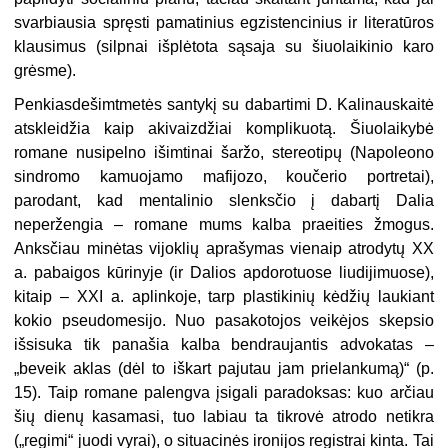
svarbiausia spręsti pamatinius egzistencinius ir literatūros
klausimus (silpnai išplėtota sąsaja su šiuolaikinio karo
grėsme).
Penkiasdešimtmetės santykį su dabartimi D. Kalinauskaitė
atskleidžia kaip akivaizdžiai komplikuotą. Šiuolaikybė
romane nusipelno išimtinai šaržo, stereotipų (Napoleono
sindromo kamuojamo mafijozo,
koučerio
portretai),
parodant, kad mentalinio slenksčio į dabartį Dalia
neperžengia – romane mums kalba praeities žmogus.
Anksčiau minėtas vijoklių aprašymas vienaip atrodytų XX
a. pabaigos kūrinyje (ir Dalios apdorotuose liudijimuose),
kitaip – XXI a. aplinkoje, tarp plastikinių kėdžių laukiant
kokio pseudomesijo. Nuo pasakotojos veikėjos skepsio
išsisuka tik panašia kalba bendraujantis advokatas –
„beveik aklas (dėl to iškart pajutau jam prielankumą)“ (p.
15). Taip romane palengva įsigali paradoksas: kuo arčiau
šių dienų kasamasi, tuo labiau ta tikrovė atrodo netikra
(„regimi“ juodi vyrai), o situacinės ironijos registrai kinta. Tai