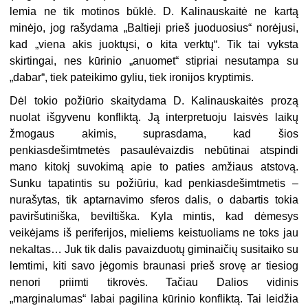
lemia ne tik motinos būklė. D. Kalinauskaitė ne kartą
minėjo, jog rašydama „Baltieji prieš juoduosius“ norėjusi,
kad „viena akis juoktųsi, o kita verkt
ų“
. Tik tai vyksta
skirtingai, nes kūrinio „anuomet“ stipriai nesutampa su
„dabar
“
, tiek pateikimo gyliu, tiek ironijos kryptimis.
Dėl tokio požiūrio skaitydama D. Kalinauskaitės prozą
nuolat išgyvenu konfliktą. Ją interpretuoju laisvės laikų
žmogaus akimis, suprasdama, kad šios
penkiasdešimtmetės pasaulėvaizdis nebūtinai atspindi
mano kitokį suvokimą apie to paties amžiaus atstovą.
Sunku tapatintis su požiūriu, kad penkiasdešimtmetis –
nurašytas
,
tik aptarnavimo sferos dalis, o dabartis tokia
paviršutiniška, beviltiška. Kyla mintis, kad dėmesys
veikėjams iš periferijos, mieliems keistuoliams ne toks jau
nekaltas… Juk tik dalis pavaizduotų giminaičių susitaiko su
lemtimi, kiti savo jėgomis braunasi prieš srovę ar tiesiog
nenori priimti tikrovės. Tačiau Dalios vidinis
„marginalumas“ labai pagilina kūrinio konfliktą. Tai leidžia