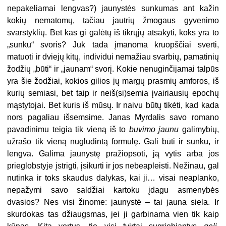
nepakeliamai lengvas?) jaunystės sunkumas ant kažin
kokių nematomų, tačiau jautrių žmogaus gyvenimo
svarstyklių. Bet kas gi galėtų iš tikrųjų atsakyti, koks yra to
„sunku“ svoris? Juk tada įmanoma kruopščiai sverti,
matuoti ir dviejų kitų, individui nemažiau svarbių, pamatinių
žodžių „būti“ ir „jaunam“ svorį. Kokie nenuginčijamai talpūs
yra šie žodžiai, kokios gilios jų margų prasmių amforos, iš
kurių semiasi, bet taip ir neiš(si)semia įvairiausių epochų
mąstytojai. Bet kuris iš mūsų. Ir naivu būtų tikėti, kad kada
nors pagaliau išsemsime. Janas Myrdalis savo romano
pavadinimu teigia tik vieną iš to
buvimo jaunu
galimybių,
užrašo tik vieną nugludintą formulę. Gali būti ir sunku, ir
lengva. Galima jaunystę pražiopsoti, ją vytis arba jos
prieglobstyje įstrigti, įsikurti ir jos nebeapleisti. Nežinau, gal
nutinka ir toks skaudus dalykas, kai ji… visai neaplanko,
nepažymi savo saldžiai kartoku įdagu asmenybės
dvasios? Nes visi žinome: jaunystė – tai jauna siela. Ir
skurdokas tas džiaugsmas, jei ji garbinama vien tik kaip