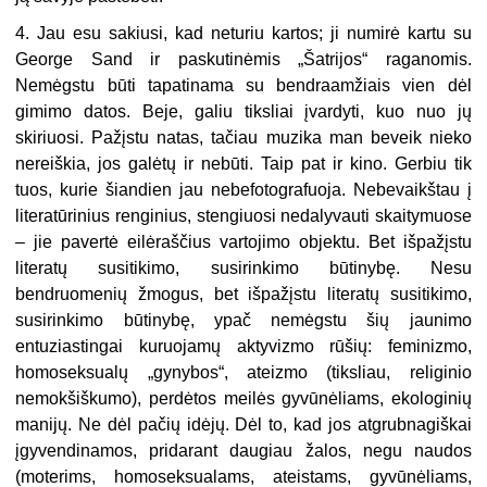
4. Jau esu sakiusi, kad neturiu kartos; ji numirė kartu su
George Sand ir paskutinėmis „Šatrijos“ raganomis.
Nemėgstu būti tapatinama su bendraamžiais vien dėl
gimimo datos. Beje, galiu tiksliai įvardyti, kuo nuo jų
skiriuosi. Pažįstu natas, tačiau muzika man beveik nieko
nereiškia, jos galėtų ir nebūti. Taip pat ir kino. Gerbiu tik
tuos, kurie šiandien jau nebefotografuoja. Nebevaikštau į
literatūrinius renginius, stengiuosi nedalyvauti skaitymuose
– jie pavertė eilėraščius vartojimo objektu. Bet išpažįstu
literatų susitikimo, susirinkimo būtinybę. Nesu
bendruomenių žmogus, bet išpažįstu literatų susitikimo,
susirinkimo būtinybę, ypač nemėgstu šių jaunimo
entuziastingai kuruojamų aktyvizmo rūšių: feminizmo,
homoseksualų „gynybos“, ateizmo (tiksliau, religinio
nemokšiškumo), perdėtos meilės gyvūnėliams, ekologinių
manijų. Ne dėl pačių idėjų. Dėl to, kad jos atgrubnagiškai
įgyvendinamos, pridarant daugiau žalos, negu naudos
(moterims, homoseksualams, ateistams, gyvūnėliams,