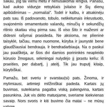
sakau, jog tai vienu metu ir nenusakomai lengva. Panašu,
kad aukso viduryje retsykiais įsitaiso ir šių dienų
apibūdinimas – „normaliai“. Todėl ir kalbu, ir atsakinėju
pats sau. Iš padovanoto, tobulo, netikėtumais inkrustuoto,
svajonėmis ornamentuoto valandų, minučių ir sekundžių
ritinio skaitau visų pirma sau. Iš viso šito ir mažesni ar
didesni rašymai prasideda. Ne aksioma, ne plieninė
taisyklė, tačiau, mano nuomone, kūryba ir jaunystė bene
glaudžiausiai bendrauja. Ir bendradarbiauja. Na o paskui
jau paaiškėja, ar šios dvi darnios porininkės neapleido
kūrusio žmogaus, sėkmingai nulydėjo jį įprastu keliu: iš
praeities, per dabartį, į ateitį. Tik jau truputį kitaip,
kūrybiškai.
Pamažu, bet sveriu ir svarstau(si) pats. Žinoma, ir
mylimiausi, artimieji milžiniškai padeda. Kartais jų
buvimas, suteikiama pagalba viską palengvina, kartais
pasunkina. Juk vis dėlto matuojame, sveriame kiekvienas
savaip. Nors svoris ir kiti buvimo
čia
matai – ne mūsų
valioje.