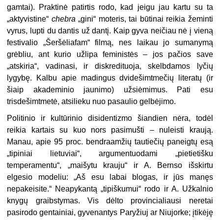
gamtai). Praktinė patirtis rodo, kad jeigu jau kartu su ta
„aktyvistine“
chebra
„gini“ moteris, tai būtinai reikia žeminti
vyrus, lupti du dantis už dantį. Kaip gyva neičiau nė į vieną
festivalio „Šeršėliafam“ filmą, nes laikau jo sumanymą
grėbliu, ant kurio užlipa feministės – jos pačios save
„atskiria“, vadinasi, ir diskredituoja, skelbdamos lyčių
lygybę. Kalbu apie madingus dvidešimtmečių literatų (ir
šiaip akademinio jaunimo) užsiėmimus. Pati esu
trisdešimtmetė, atsilieku nuo pasaulio gelbėjimo.
Politinio ir kultūrinio disidentizmo šiandien nėra, todėl
reikia kartais su kuo nors pasimušti – nuleisti kraują.
Manau, apie 95 proc. bendraamžių tautiečių paneigtų esą
„tipiniai lietuviai“, argumentuodami „pietietišku
temperamentu“, „maišytu krauju“ ir A. Bernso išskirtu
elgesio modeliu: „Aš esu labai blogas, ir jūs manęs
nepakeisite.“ Neapykantą „tipiškumui“ rodo ir A. Užkalnio
knygų graibstymas. Vis dėlto provincialiausi neretai
pasirodo gentainiai, gyvenantys Paryžiuj ar Niujorke; įtikėję