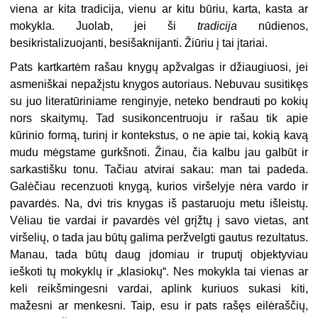
viena ar kita tradicija, vienu ar kitu būriu, karta, kasta ar
mokykla. Juolab, jei ši
tradicija
nūdienos,
besikristalizuojanti, besišaknijanti. Žiūriu į tai įtariai.
Pats kartkartėm rašau knygų apžvalgas ir džiaugiuosi, jei
asmeniškai nepažįstu knygos autoriaus. Nebuvau susitikęs
su juo literatūriniame renginyje, neteko bendrauti po kokių
nors skaitymų. Tad susikoncentruoju ir rašau tik apie
kūrinio formą, turinį ir kontekstus, o ne apie tai, kokią kavą
mudu mėgstame gurkšnoti. Žinau, čia kalbu jau galbūt ir
sarkastišku tonu. Tačiau atvirai sakau: man tai padeda.
Galėčiau recenzuoti knygą, kurios viršelyje nėra vardo ir
pavardės. Na, dvi tris knygas iš pastaruoju metu išleistų.
Vėliau tie vardai ir pavardės vėl grįžtų į savo vietas, ant
viršelių, o tada jau būtų galima peržvelgti gautus rezultatus.
Manau, tada būtų daug įdomiau ir truputį objektyviau
ieškoti tų mokyklų ir „klasiokų“. Nes mokykla tai vienas ar
keli reikšmingesni vardai, aplink kuriuos sukasi kiti,
mažesni ar menkesni. Taip, esu ir pats rašęs eilėraščių,