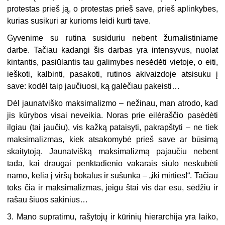
protestas prieš ją, o protestas prieš save, prieš aplinkybes,
kurias susikuri ar kurioms leidi kurti tave.
Gyvenime su rutina susiduriu nebent žurnalistiniame
darbe. Tačiau kadangi šis darbas yra intensyvus, nuolat
kintantis, pasiūlantis tau galimybes nesėdėti vietoje, o eiti,
ieškoti, kalbinti, pasakoti, rutinos akivaizdoje atsisuku į
save: kodėl taip jaučiuosi, ką galėčiau pakeisti…
Dėl jaunatviško maksimalizmo – nežinau, man atrodo, kad
jis kūrybos visai neveikia. Noras prie eilėraščio pasėdėti
ilgiau (tai jaučiu), vis kažką pataisyti, pakrapštyti – ne tiek
maksimalizmas, kiek atsakomybė prieš save ar būsimą
skaitytoją. Jaunatvišką maksimalizmą pajaučiu nebent
tada, kai draugai penktadienio vakarais siūlo neskubėti
namo, kelia į viršų bokalus ir sušunka – „iki mirties!“. Tačiau
toks čia ir maksimalizmas, jeigu štai vis dar esu, sėdžiu ir
rašau šiuos sakinius…
3. Mano supratimu, rašytojų ir kūrinių hierarchija yra laiko,