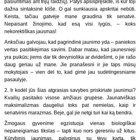
pasiuntimas ant trijų raidžių). Patys apsispręskite, iš kur toji
dažna sintaksinė klišė. O gal sunkiausia apskritai nebūti.
Keista, tačiau gatvėje mane graudina tik senatvė.
Nepaisant žinojimo, kad esą visi lygūs, – koks
nekorektiškas jausmas!
Anksčiau galvojau, kad pagrindinė jaunimo yda – paniekos
vertas pasitikėjimas savimi. Dabar matau, kad jaunesnieji
yra puikūs; jiems dar tik devyniolika ar dvidešimt, o jie rašo
daug geriau už mane. Jie pranašesni ir jie taps mūsų
mokytojais – vien dėl to, kad gimė jau sudėtingesniame
pasaulyje.
2. Ir kodėl jūs šias atgrasias savybes priskiriate jaunimui?
Kvailių pasitaiko visose amžiaus grupėse. Jaunatviškas
maksimalizmas daugeliui toks pat nemielas, kaip ir
senatvinis marazmas. Beje, gal jie netgi turi kai ką bendra.
Žmogaus gyvenime egzistuoja vienas biologiškai
nepaneigiamas tikslas – tapti kuo nors geresniu už kitus.
Kūrybinis jaunimas, palyginus su tėvų karta, tik