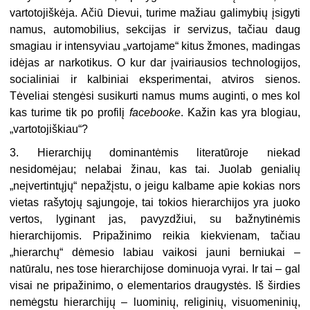
vartotojiškėja. Ačiū Dievui, turime mažiau galimybių įsigyti
namus, automobilius, sekcijas ir servizus, tačiau daug
smagiau ir intensyviau „vartojame“ kitus žmones, madingas
idėjas ar narkotikus. O kur dar įvairiausios technologijos,
socialiniai ir kalbiniai eksperimentai, atviros sienos.
Tėveliai stengėsi susikurti namus mums auginti, o mes kol
kas turime tik po profilį
facebooke
. Kažin kas yra blogiau,
„vartotojiškiau“?
3. Hierarchijų dominantėmis literatūroje niekad
nesidomėjau; nelabai žinau, kas tai. Juolab genialių
„neįvertintųjų“ nepažįstu, o jeigu kalbame apie kokias nors
vietas rašytojų sąjungoje, tai tokios hierarchijos yra juoko
vertos, lyginant jas, pavyzdžiui, su bažnytinėmis
hierarchijomis. Pripažinimo reikia kiekvienam, tačiau
„hierarchų“ dėmesio labiau vaikosi jauni berniukai –
natūralu, nes tose hierarchijose dominuoja vyrai. Ir tai – gal
visai ne pripažinimo, o elementarios draugystės. Iš širdies
nemėgstu hierarchijų – luominių, religinių, visuomeninių,