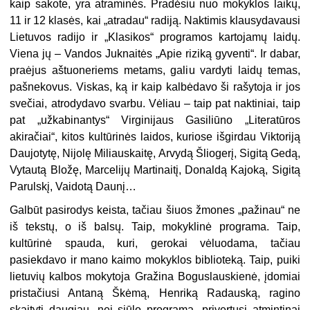
kaip sakote, yra atraminės. Pradėsiu nuo mokyklos laikų,
11 ir 12 klasės, kai „atradau“ radiją. Naktimis klausydavausi
Lietuvos radijo ir „Klasikos“ programos kartojamų laidų.
Viena jų – Vandos Juknaitės „Apie riziką gyventi“. Ir dabar,
praėjus aštuoneriems metams, galiu vardyti laidų temas,
pašnekovus. Viskas, ką ir kaip kalbėdavo ši rašytoja ir jos
svečiai, atrodydavo svarbu. Vėliau – taip pat naktiniai, taip
pat „užkabinantys“ Virginijaus Gasiliūno „Literatūros
akiračiai“, kitos kultūrinės laidos, kuriose išgirdau Viktoriją
Daujotytę, Nijolę Miliauskaitę, Arvydą Šliogerį, Sigitą Gedą,
Vytautą Bložę, Marcelijų Martinaitį, Donaldą Kajoką, Sigitą
Parulskį, Vaidotą Daunį…
Galbūt pasirodys keista, tačiau šiuos žmones „pažinau“ ne
iš tekstų, o iš balsų. Taip, mokyklinė programa. Taip,
kultūrinė spauda, kuri, gerokai vėluodama, tačiau
pasiekdavo ir mano kaimo mokyklos biblioteką. Taip, puiki
lietuvių kalbos mokytoja Gražina Boguslauskienė, įdomiai
pristačiusi Antaną Škėmą, Henriką Radauską, ragino
skaityti daugiau, nei siūlo programa, privertusi atmintinai