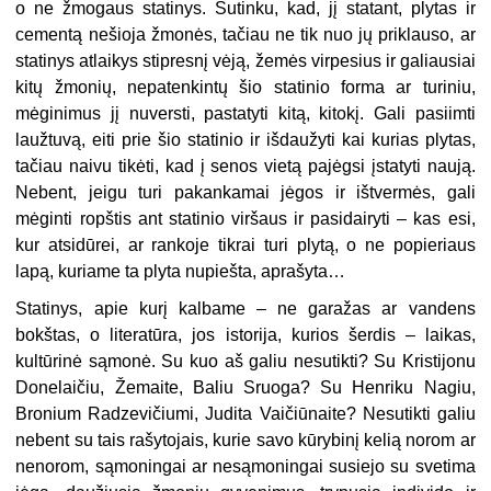
o ne žmogaus statinys. Sutinku, kad, jį statant, plytas ir
cementą nešioja žmonės, tačiau ne tik nuo jų priklauso, ar
statinys atlaikys stipresnį vėją, žemės virpesius ir galiausiai
kitų žmonių, nepatenkintų šio statinio forma ar turiniu,
mėginimus jį nuversti, pastatyti kitą, kitokį. Gali pasiimti
laužtuvą, eiti prie šio statinio ir išdaužyti kai kurias plytas,
tačiau naivu tikėti, kad į senos vietą pajėgsi įstatyti naują.
Nebent, jeigu turi pakankamai jėgos ir ištvermės, gali
mėginti ropštis ant statinio viršaus ir pasidairyti – kas esi,
kur atsidūrei, ar rankoje tikrai turi plytą, o ne popieriaus
lapą, kuriame ta plyta nupiešta, aprašyta…
Statinys, apie kurį kalbame – ne garažas ar vandens
bokštas, o literatūra, jos istorija, kurios šerdis – laikas,
kultūrinė sąmonė. Su kuo aš galiu nesutikti? Su Kristijonu
Donelaičiu, Žemaite, Baliu Sruoga? Su Henriku Nagiu,
Bronium Radzevičiumi, Judita Vaičiūnaite? Nesutikti galiu
nebent su tais rašytojais, kurie savo kūrybinį kelią norom ar
nenorom, sąmoningai ar nesąmoningai susiejo su svetima