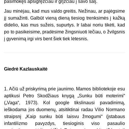
pasimokęs apsigręžčiau ir grįžčiau į savo šalį.
Jau minėjau, kad mus valdo greitis. Nežinau, ar pajėgsime
jį sumažinti. Galbūt vieną dieną tiesiog trenksimės į kažką
didelio, kas mus sužeis, supurtys. Ir labai noriu tikėti, kad
po to pasikeisime, pradėsime žingsniuoti lėčiau, o žvilgsnis
į gyvenimą irgi virs bent šiek tiek lėtesnis.
Giedrė Kazlauskaitė
1. Ačiū už priskyrimą prie jaunimo. Mamos bibliotekoje esu
aptikusi Petro Skodžiaus knygą „Sunku būti moterimi“
(„Vaga“, 1973). Kol google tikslinausi pavadinimą,
ieškodama jos duomenų, atsitiktinai radau Vilio Normano
straipsnį „Kaip sunku būti laisvu žmogumi“ (įstabaus
infantilizmo pavyzdys, tiesioginis viso pasaulio