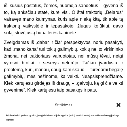
išlikusius pastatus, žemes, nuomoja sandėlius – gyvena iš
to, ką anksčiau statė, kūrė visi. O štai traktorių „Belarus“
vairavęs mano kaimynas, kuris apie nieką kitą, tik apie tą
traktorių vaikystėje ir tepasakojo, žlugus kolūkiui, gavo
sofą, stovėjusią buhalterės kabinete.
Žvelgdamas iš „dabar ir čia“ perspektyvos, noriu pasakyti,
kad „mano karta“ turi tokių galimybių, kokių nei to viršininko
žmona, nei traktoriaus vairuotojas, nei mūsų tėvai, netgi
vyresni broliai ir seserys neturėjo. Tačiau įvardysiu ir
problemą, kuri, manau, daug kam skaudi – turėdami begalę
galimybių, mes nežinome, ką veikti. Neapsisprendžiame.
Kiek kartų esu girdėjęs iš draugų – „galvoju, ką gi čia veikti
gyvenime“. Kiek kartų esu taip pasakęs ir pats.
Sutikimas
Siekdami teikti geriausią patirtį, įrenginio informacijai saugoti ir (arba) pasiekti naudojame tokias technologijas kaip
slapukus.