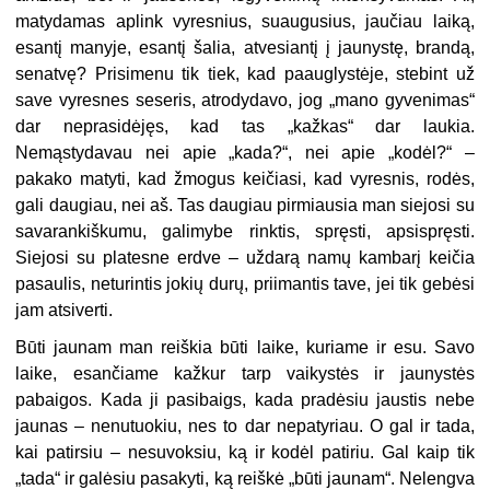
matydamas aplink vyresnius, suaugusius, jaučiau laiką,
esantį manyje, esantį šalia, atvesiantį į jaunystę, brandą,
senatvę? Prisimenu tik tiek, kad paauglystėje, stebint už
save vyresnes seseris, atrodydavo, jog „mano gyvenimas“
dar neprasidėjęs, kad tas „kažkas“ dar laukia.
Nemąstydavau nei apie „kada?“, nei apie „kodėl?“ –
pakako matyti, kad žmogus keičiasi, kad vyresnis, rodės,
gali daugiau, nei aš. Tas daugiau pirmiausia man siejosi su
savarankiškumu, galimybe rinktis, spręsti, apsispręsti.
Siejosi su platesne erdve – uždarą namų kambarį keičia
pasaulis, neturintis jokių durų, priimantis tave, jei tik gebėsi
jam atsiverti.
Būti jaunam man reiškia būti laike, kuriame ir esu. Savo
laike, esančiame kažkur tarp vaikystės ir jaunystės
pabaigos. Kada ji pasibaigs, kada pradėsiu jaustis nebe
jaunas – nenutuokiu, nes to dar nepatyriau. O gal ir tada,
kai patirsiu – nesuvoksiu, ką ir kodėl patiriu. Gal kaip tik
„tada“ ir galėsiu pasakyti, ką reiškė „būti jaunam“. Nelengva