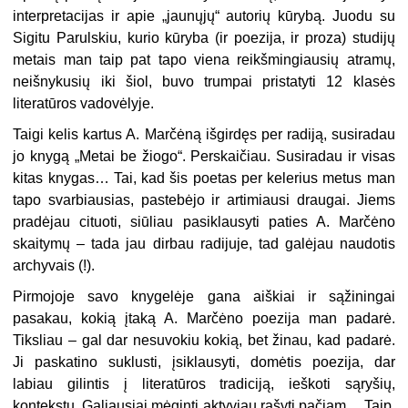
interpretacijas ir apie „jaunųjų“ autorių kūrybą. Juodu su
Sigitu Parulskiu, kurio kūryba (ir poezija, ir proza) studijų
metais man taip pat tapo viena reikšmingiausių atramų,
neišnykusių iki šiol, buvo trumpai pristatyti 12 klasės
literatūros vadovėlyje.
Taigi kelis kartus A. Marčėną išgirdęs per radiją, susiradau
jo knygą „Metai be žiogo“. Perskaičiau. Susiradau ir visas
kitas knygas… Tai, kad šis poetas per kelerius metus man
tapo svarbiausias, pastebėjo ir artimiausi draugai. Jiems
pradėjau cituoti, siūliau pasiklausyti paties A. Marčėno
skaitymų – tada jau dirbau radijuje, tad galėjau naudotis
archyvais (!).
Pirmojoje savo knygelėje gana aiškiai ir sąžiningai
pasakau, kokią įtaką A. Marčėno poezija man padarė.
Tiksliau – gal dar nesuvokiu kokią, bet žinau, kad padarė.
Ji paskatino suklusti, įsiklausyti, domėtis poezija, dar
labiau gilintis į literatūros tradiciją, ieškoti sąryšių,
kontekstų. Galiausiai mėginti aktyviau rašyti pačiam… Taip,