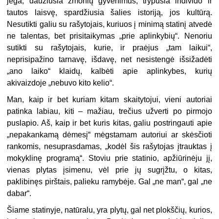
jėga, daužiusia žmonių gyvenimus, trypusia individo ir
tautos laisvę, spardžiusia šalies istoriją, jos kultūrą.
Nesutikti galiu su rašytojais, kuriuos į minimą statinį atvedė
ne talentas, bet prisitaikymas „prie aplinkybių“. Nenoriu
sutikti su rašytojais, kurie, ir praėjus „tam laikui“,
neprisipažino tarnavę, išdavę, net nesistengė išsižadėti
„ano laiko“ klaidų, kalbėti apie aplinkybes, kurių
akivaizdoje „nebuvo kito kelio“.
Man, kaip ir bet kuriam kitam skaitytojui, vieni autoriai
patinka labiau, kiti – mažiau, trečius užverti po pirmojo
puslapio. Aš, kaip ir bet kuris kitas, galiu postringauti apie
„nepakankamą dėmesį“ mėgstamam autoriui ar skėsčioti
rankomis, nesuprasdamas, „kodėl šis rašytojas įtrauktas į
mokyklinę programą“. Stoviu prie statinio, apžiūrinėju jį,
vienas plytas įsimenu, vėl prie jų sugrįžtu, o kitas,
paklibinęs pirštais, palieku ramybėje. Gal „ne man“, gal „ne
dabar“.
Šiame statinyje, natūralu, yra plytų, gal net plokščių, kurios,