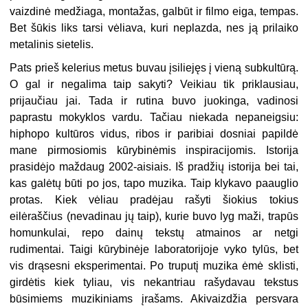
vaizdinė medžiaga, montažas, galbūt ir filmo eiga, tempas.
Bet šūkis liks tarsi vėliava, kuri neplazda, nes ją prilaiko
metalinis sietelis.
Pats prieš kelerius metus buvau įsiliejęs į vieną subkultūrą.
O gal ir negalima taip sakyti? Veikiau tik priklausiau,
prijaučiau jai. Tada ir rutina buvo juokinga, vadinosi
paprastu mokyklos vardu. Tačiau niekada nepaneigsiu:
hiphopo kultūros vidus, ribos ir paribiai dosniai papildė
mane pirmosiomis kūrybinėmis inspiracijomis. Istorija
prasidėjo maždaug 2002-aisiais. Iš pradžių istorija bei tai,
kas galėtų būti po jos, tapo muzika. Taip klykavo paauglio
protas. Kiek vėliau pradėjau rašyti šiokius tokius
eilėraščius (nevadinau jų taip), kurie buvo lyg maži, trapūs
homunkulai, repo dainų tekstų atmainos ar netgi
rudimentai. Taigi kūrybinėje laboratorijoje vyko tylūs, bet
vis drąsesni eksperimentai. Po truputį muzika ėmė sklisti,
girdėtis kiek tyliau, vis nekantriau rašydavau tekstus
būsimiems muzikiniams įrašams. Akivaizdžia persvara