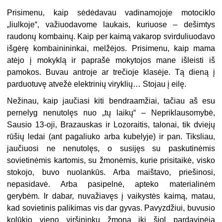
Prisimenu, kaip sėdėdavau vadinamojoje motociklo
„liulkoje“, važiuodavome laukais, kuriuose – dešimtys
raudonų kombainų. Kaip per kaimą vakarop svirduliuodavo
išgėrę kombainininkai, melžėjos. Prisimenu, kaip mama
atėjo į mokyklą ir paprašė mokytojos mane išleisti iš
pamokos. Buvau antroje ar trečioje klasėje. Tą dieną į
parduotuvę atvežė elektrinių viryklių… Stojau į eilę.
Nežinau, kaip jaučiasi kiti bendraamžiai, tačiau aš esu
pernelyg nenutolęs nuo „tų laikų“ – Nepriklausomybė,
Sausio 13-oji, Brazauskas ir Lozoraitis, talonai, tik dviejų
rūšių ledai (ant pagaliuko arba kubelyje) ir pan. Tiksliau,
jaučiuosi ne nenutolęs, o susijęs su paskutinėmis
sovietinėmis kartomis, su žmonėmis, kurie prisitaikė, visko
stokojo, buvo nuolankūs. Arba maištavo, priešinosi,
nepasidavė. Arba pasipelnė, apteko materialinėm
gerybėm. Ir dabar, nuvažiavęs į vaikystės kaimą, matau,
kad sovietinis palikimas vis dar gyvas. Pavyzdžiui, buvusio
kolūkio vieno viršininkų žmona iki šiol pardavinėja