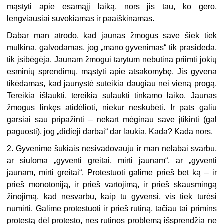
mąstyti apie esamąjį laiką, nors jis tau, ko gero,
lengviausiai suvokiamas ir paaiškinamas.
Dabar man atrodo, kad jaunas žmogus save šiek tiek
mulkina, galvodamas, jog „mano gyvenimas“ tik prasideda,
tik įsibėgėja. Jaunam žmogui tarytum nebūtina priimti jokių
esminių sprendimų, mąstyti apie atsakomybę. Jis gyvena
tikėdamas, kad jaunystė suteikia daugiau nei vieną progą.
Tereikia išlaukti, tereikia sulaukti tinkamo laiko. Jaunas
žmogus linkęs atidėlioti, niekur neskubėti. Ir pats galiu
garsiai sau pripažinti – nekart mėginau save įtikinti (gal
paguosti), jog „didieji darbai“ dar laukia. Kada? Kada nors.
2. Gyvenime šūkiais nesivadovauju ir man nelabai svarbu,
ar siūloma „gyventi greitai, mirti jaunam“, ar „gyventi
jaunam, mirti greitai“. Protestuoti galime prieš bet ką – ir
prieš monotoniją, ir prieš vartojimą, ir prieš skausmingą
žinojimą, kad nesvarbu, kaip tu gyvensi, vis tiek turėsi
numirti. Galime protestuoti ir prieš rutiną, tačiau tai primins
protestą dėl protesto, nes rutinos problemą išsprendžia ne