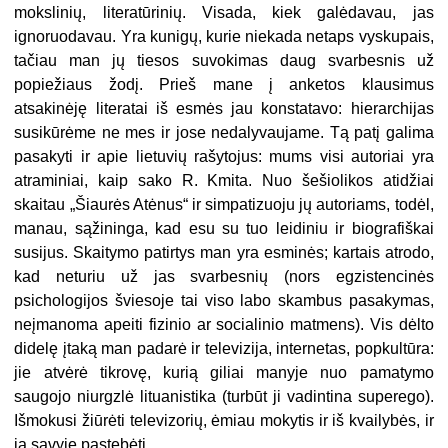
mokslinių, literatūrinių. Visada, kiek galėdavau, jas
ignoruodavau. Yra kunigų, kurie niekada netaps vyskupais,
tačiau man jų tiesos suvokimas daug svarbesnis už
popiežiaus žodį. Prieš mane į anketos klausimus
atsakinėję literatai iš esmės jau konstatavo: hierarchijas
susikūrėme ne mes ir jose nedalyvaujame. Tą patį galima
pasakyti ir apie lietuvių rašytojus: mums visi autoriai yra
atraminiai, kaip sako R. Kmita. Nuo šešiolikos atidžiai
skaitau „Šiaurės Atėnus“ ir simpatizuoju jų autoriams, todėl,
manau, sąžininga, kad esu su tuo leidiniu ir biografiškai
susijus. Skaitymo patirtys man yra esminės; kartais atrodo,
kad neturiu už jas svarbesnių (nors egzistencinės
psichologijos šviesoje tai viso labo skambus pasakymas,
neįmanoma apeiti fizinio ar socialinio matmens). Vis dėlto
didelę įtaką man padarė ir televizija, internetas, popkultūra:
jie atvėrė tikrovę, kurią giliai manyje nuo pamatymo
saugojo niurgzlė lituanistika (turbūt ji vadintina superego).
Išmokusi žiūrėti televizorių, ėmiau mokytis ir iš kvailybės, ir
ją savyje pastebėti.