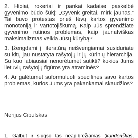
2. Hipiai, rokeriai ir pankai kadaise paskelbė
gyvenimo būdo šūkį: „Gyvenk greitai, mirk jaunas.“
Tai buvo protestas prieš tėvų kartos gyvenimo
monotoniją ir vartotojiškumą. Kaip Jūs sprendžiate
gyvenimo rutinos problemas, kaip jaunatviškas
maksimalizmas veikia Jūsų kūrybą?
3. Įžengdami į literatūrą neišvengiamai susiduriate
su kitų jau nustatyta rašytojų ir jų kūrinių hierarchija.
Su kuo labiausiai nenorėtumėt sutikti? kokios Jums
lietuvių rašytojų figūros yra atraminės?
4. Ar galėtumėt suformuluoti specifines savo kartos
problemas, kurios Jums yra pakankamai skaudžios?
Nerijus Cibulskas
1. Galbūt ir slūgso tas neapibrėžiamas (
kunderiškas
,