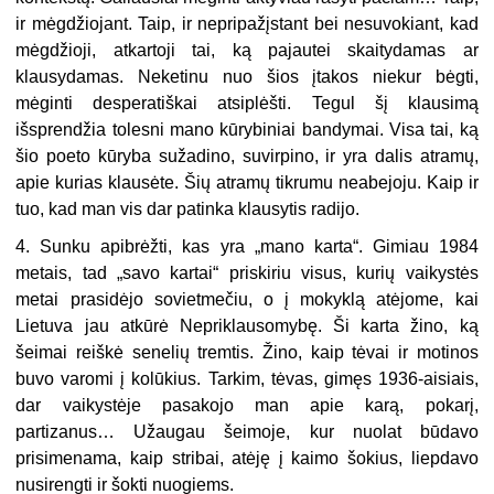
ir mėgdžiojant. Taip, ir nepripažįstant bei nesuvokiant, kad
mėgdžioji, atkartoji tai, ką pajautei skaitydamas ar
klausydamas. Neketinu nuo šios įtakos niekur bėgti,
mėginti desperatiškai atsiplėšti. Tegul šį klausimą
išsprendžia tolesni mano kūrybiniai bandymai. Visa tai, ką
šio poeto kūryba sužadino, suvirpino, ir yra dalis atramų,
apie kurias klausėte. Šių atramų tikrumu neabejoju. Kaip ir
tuo, kad man vis dar patinka klausytis radijo.
4. Sunku apibrėžti, kas yra „mano karta“. Gimiau 1984
metais, tad „savo kartai“ priskiriu visus, kurių vaikystės
metai prasidėjo sovietmečiu, o į mokyklą atėjome, kai
Lietuva jau atkūrė Nepriklausomybę. Ši karta žino, ką
šeimai reiškė senelių tremtis. Žino, kaip tėvai ir motinos
buvo varomi į kolūkius. Tarkim, tėvas, gimęs 1936-aisiais,
dar vaikystėje pasakojo man apie karą, pokarį,
partizanus… Užaugau šeimoje, kur nuolat būdavo
prisimenama, kaip stribai, atėję į kaimo šokius, liepdavo
nusirengti ir šokti nuogiems.