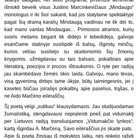
išmokti beveik visus Justino Marcinkevičiaus „Mindaugo“
monologus ir iki šiol sakanti, kad jos statytame spektaklyje
pagal šią dramą karalių Mindaugą vaidinau ne tik dėl to,
kad mano vardas Mindaugas… Pirmosios atramos, kurių
svoris metams bėgant tik didėjo ir tebedidėja, galvoje
esančiame statinyje susilipdė iš balsų, išgirstų minčių,
kurios vėliau susiliejo su skaitomomis šių žmonių
knygomis. užmigdavau su tais balsais, pokalbiais apie
literatūrą, poezijos ir prozos ištraukomis. O ryte per radiją
jau skambėdavo žemės ūkio laida. Galvoju, mano tėvas,
visą gyvenimą dirbęs tame ūkyje, būtų laimingesnis, jei į
kasetes būčiau įsirašęs pokalbių apie pasėlius, trąšas, o
ne Aido Marčėno eilėraščių.
Šį poetą vėlgi „sutikau“ klausydamasis. Jau studijuodamas
žurnalistiką, stengdavausi nepraleisti prieš pat vidurnaktį
per Lietuvos radiją transliuojamos „Vidurnakčio lyrikos“.
kartą išgirdau A. Marčėną. Savo eilėraščius jis skaitė pats.
Apie šį poetą žinojau iš mokyklos laikų, nes reikėjo rašyti