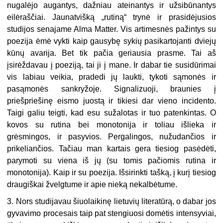
nugalėjo augantys, dažniau ateinantys ir užsibūnantys
eilėraščiai. Jaunatvišką „rutiną“ trynė ir prasidėjusios
studijos senajame Alma Matter. Vis artimesnės pažintys su
poezija ėmė vykti kaip gausybę sykių pasikartojanti dviejų
kūnų avarija. Bet tik pačia geriausia prasme. Tai aš
įsirėždavau į poeziją, tai ji į mane. Ir dabar tie susidūrimai
vis labiau veikia, pradedi jų laukti, tykoti sąmonės ir
pasąmonės sankryžoje. Signalizuoji, braunies į
priešpriešinę eismo juostą ir tikiesi dar vieno incidento.
Taigi galiu teigti, kad esu sužalotas ir tuo patenkintas. O
kovos su rutina bei monotonija ir toliau išlieka ir
grėsmingos, ir pasyvios. Pergalingos, nužudančios ir
prikeliančios. Tačiau man kartais gera tiesiog pasėdėti,
parymoti su viena iš jų (su tomis pačiomis rutina ir
monotonija). Kaip ir su poezija. Išsirinkti tašką, į kurį tiesiog
draugiškai žvelgtume ir apie nieką nekalbėtume.
3. Nors studijavau šiuolaikinę lietuvių literatūrą, o dabar jos
gyvavimo procesais taip pat stengiuosi domėtis intensyviai,