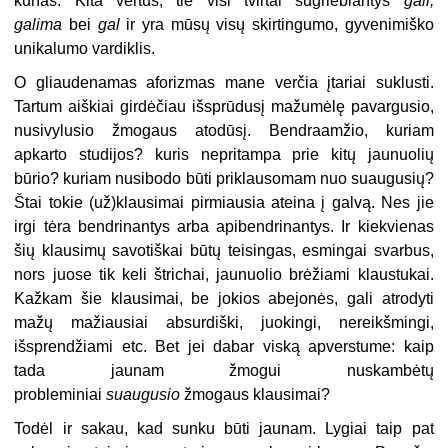
kūnas. Kita vertus, tie visi tvirtai sugriebiantys
gali,
galima
bei
gal
ir yra mūsų visų skirtingumo, gyvenimiško
unikalumo vardiklis.
O gliaudenamas aforizmas mane verčia įtariai suklusti.
Tartum aiškiai girdėčiau išsprūdusį mažumėlę pavargusio,
nusivylusio žmogaus atodūsį. Bendraamžio, kuriam
apkarto studijos? kuris nepritampa prie kitų jaunuolių
būrio? kuriam nusibodo būti priklausomam nuo suaugusių?
Štai tokie (už)klausimai pirmiausia ateina į galvą. Nes jie
irgi tėra bendrinantys arba apibendrinantys. Ir kiekvienas
šių klausimų savotiškai būtų teisingas, esmingai svarbus,
nors juose tik keli štrichai, jaunuolio brėžiami klaustukai.
Kažkam šie klausimai, be jokios abejonės, gali atrodyti
mažų mažiausiai absurdiški, juokingi, nereikšmingi,
išsprendžiami etc. Bet jei dabar viską apverstume: kaip
tada jaunam žmogui nuskambėtų
probleminiai
suaugusio
žmogaus klausimai?
Todėl ir sakau, kad sunku būti jaunam. Lygiai taip pat