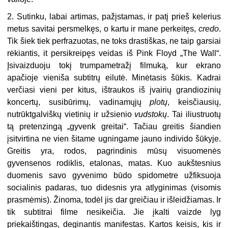
2. Sutinku, labai artimas, pažįstamas, ir patį prieš kelerius
metus savitai persmelkęs, o kartu ir mane perkeitęs,
credo
.
Tik šiek tiek perfrazuotas, ne toks drastiškas, ne taip garsiai
rėkiantis, it persikreipęs veidas iš Pink Floyd „The Wall“.
Įsivaizduoju tokį trumpametražį filmuką, kur ekrano
apačioje vieniša subtitrų eilutė. Minėtasis šūkis. Kadrai
verčiasi vieni per kitus, ištraukos iš įvairių grandiozinių
koncertų, susibūrimų, vadinamųjų
plotų
, keisčiausių,
nutrūktgalviškų vietinių ir užsienio
vudstokų
. Tai iliustruotų
tą pretenzingą „gyvenk greitai“. Tačiau greitis šiandien
įsitvirtina ne vien šitame ugningame jauno individo šūkyje.
Greitis yra, rodos, pagrindinis mūsų visuomenės
gyvensenos rodiklis, etalonas, matas. Kuo aukštesnius
duomenis savo gyvenimo būdo spidometre užfiksuoja
socialinis padaras, tuo didesnis yra atlyginimas (visomis
prasmėmis). Žinoma, todėl jis dar greičiau ir išleidžiamas. Ir
tik subtitrai filme nesikeičia. Jie įkalti vaizde lyg
priekaištingas, deginantis manifestas. Kartos keisis, kis ir