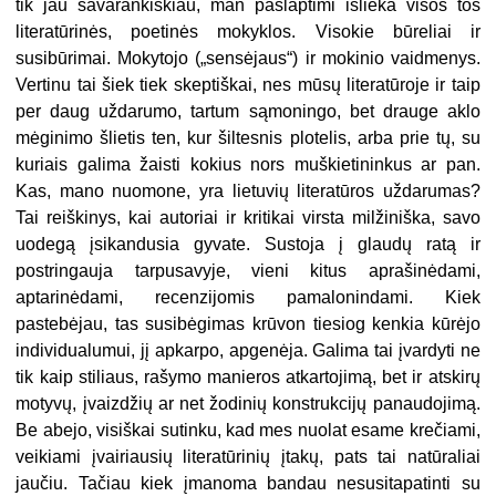
tik jau savarankiškiau, man paslaptimi išlieka visos tos
literatūrinės, poetinės mokyklos. Visokie būreliai ir
susibūrimai. Mokytojo („sensėjaus“) ir mokinio vaidmenys.
Vertinu tai šiek tiek skeptiškai, nes mūsų literatūroje ir taip
per daug uždarumo, tartum sąmoningo, bet drauge aklo
mėginimo šlietis ten, kur šiltesnis plotelis, arba prie tų, su
kuriais galima žaisti kokius nors muškietininkus ar pan.
Kas, mano nuomone, yra lietuvių literatūros uždarumas?
Tai reiškinys, kai autoriai ir kritikai virsta milžiniška, savo
uodegą įsikandusia gyvate. Sustoja į glaudų ratą ir
postringauja tarpusavyje, vieni kitus aprašinėdami,
aptarinėdami, recenzijomis pamalonindami. Kiek
pastebėjau, tas susibėgimas krūvon tiesiog kenkia kūrėjo
individualumui, jį apkarpo, apgenėja. Galima tai įvardyti ne
tik kaip stiliaus, rašymo manieros atkartojimą, bet ir atskirų
motyvų, įvaizdžių ar net žodinių konstrukcijų panaudojimą.
Be abejo, visiškai sutinku, kad mes nuolat esame krečiami,
veikiami įvairiausių literatūrinių įtakų, pats tai natūraliai
jaučiu. Tačiau kiek įmanoma bandau nesusitapatinti su