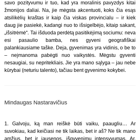
savo pozityvumu ir tuo, kad yra moralinis pavyzdys kitai
žmonijos daliai. Na, jie mėgsta akcentuoti, koks čia esąs
atsilikėlių kraštas ir kaip čia viskas provincialu – ir kiek
daug jie pasiekė, kadangi nuo to išsigelbėjo, kitaip sakant,
„išsitrėmė“. Tai išduoda perdėtą pasitikėjimą sociumu: neva
esi pasaulio bamba, nes gyveni geografiškai
palankiausiame taške. Deja, gyvenimas yra vidinis, o be to
– neįmanoma pabėgti nuo vaikystės. Mėgstu gyventi
nesaugiai, su nepritekliais. Jie yra mano sąlyga – jau nebe
kūrybai (neturiu talento), tačiau bent gyvenimo kokybei.
Mindaugas Nastaravičius
1. Galvoju, ką man reiškė būti vaiku, paaugliu… Ar
suvokiau, kad keičiasi ne tik laikas, bet ir aš? Ne tik mano
amžius, bet ir jausenos, išgyvenimų intensyvumas. Ar,