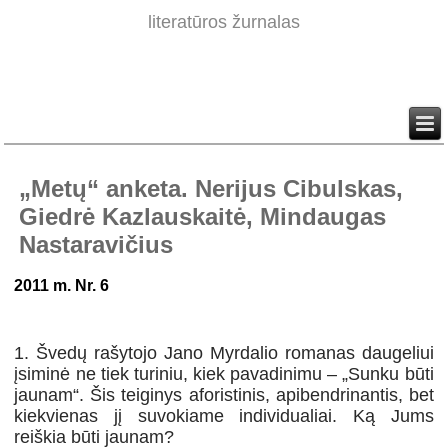
literatūros žurnalas
„Metų“ anketa. Nerijus Cibulskas,
Giedrė Kazlauskaitė, Mindaugas
Nastaravičius
2011 m. Nr. 6
1. Švedų rašytojo Jano Myrdalio romanas daugeliui
įsiminė ne tiek turiniu, kiek pavadinimu – „Sunku būti
jaunam“. Šis teiginys aforistinis, apibendrinantis, bet
kiekvienas jį suvokiame individualiai. Ką Jums
reiškia būti jaunam?