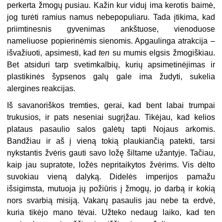
perkerta žmogų pusiau. Kažin kur viduj ima kerotis baimė,
jog turėti ramius namus nebepopuliaru. Tada įtikima, kad
priimtinesnis gyvenimas ankštuose, vienoduose
nameliuose popierinėmis sienomis. Apgaulinga atrakcija –
išvažiuoti, apsimesti, kad
ten
su mumis elgsis žmogiškiau.
Bet atsiduri tarp svetimkalbių, kurių apsimetinėjimas ir
plastikinės šypsenos galų gale ima žudyti, sukelia
alergines reakcijas.
Iš savanoriškos tremties, gerai, kad bent labai trumpai
trukusios, ir pats neseniai sugrįžau. Tikėjau, kad kelios
plataus pasaulio salos galėtų tapti Nojaus arkomis.
Bandžiau ir aš į vieną tokią plaukiančią patekti, tarsi
nykstantis žvėris gauti savo ložę šiltame užantyje. Tačiau,
kaip jau supratote, ložės nepritaikytos žvėrims. Vis dėlto
suvokiau vieną dalyką. Didelės imperijos pamažu
išsigimsta, mutuoja jų požiūris į žmogų, jo darbą ir kokią
nors svarbią misiją. Vakarų pasaulis jau nebe ta erdvė,
kuria tikėjo mano tėvai. Užteko nedaug laiko, kad ten