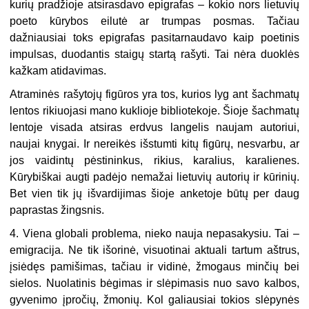
kurių pradžioje atsirasdavo epigrafas – kokio nors lietuvių
poeto kūrybos eilutė ar trumpas posmas. Tačiau
dažniausiai toks epigrafas pasitarnaudavo kaip poetinis
impulsas, duodantis staigų startą rašyti. Tai nėra duoklės
kažkam atidavimas.
Atraminės rašytojų figūros yra tos, kurios lyg ant šachmatų
lentos rikiuojasi mano kuklioje bibliotekoje. Šioje šachmatų
lentoje visada atsiras erdvus langelis naujam autoriui,
naujai knygai. Ir nereikės išstumti kitų figūrų, nesvarbu, ar
jos vaidintų pėstininkus, rikius, karalius, karalienes.
Kūrybiškai augti padėjo nemažai lietuvių autorių ir kūrinių.
Bet vien tik jų išvardijimas šioje anketoje būtų per daug
paprastas žingsnis.
4. Viena globali problema, nieko nauja nepasakysiu. Tai –
emigracija. Ne tik išorinė, visuotinai aktuali tartum aštrus,
įsiėdęs pamišimas, tačiau ir vidinė, žmogaus minčių bei
sielos. Nuolatinis bėgimas ir slėpimasis nuo savo kalbos,
gyvenimo įpročių, žmonių. Kol galiausiai tokios slėpynės