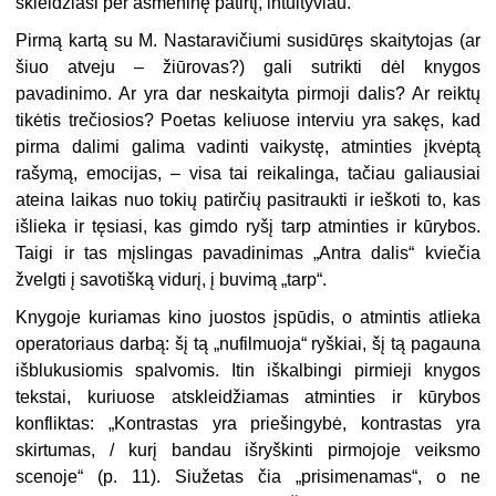
skleidžiasi per asmeninę patirtį, intuityviau.
Pirmą kartą su M. Nastaravičiumi susidūręs skaitytojas (ar
šiuo atveju – žiūrovas?) gali sutrikti dėl knygos
pavadinimo. Ar yra dar neskaityta pirmoji dalis? Ar reiktų
tikėtis trečiosios? Poetas keliuose interviu yra sakęs, kad
pirma dalimi galima vadinti vaikystę, atminties įkvėptą
rašymą, emocijas, – visa tai reikalinga, tačiau galiausiai
ateina laikas nuo tokių patirčių pasitraukti ir ieškoti to, kas
išlieka ir tęsiasi, kas gimdo ryšį tarp atminties ir kūrybos.
Taigi ir tas mįslingas pavadinimas „Antra dalis“ kviečia
žvelgti į savotišką vidurį, į buvimą „tarp“.
Knygoje kuriamas kino juostos įspūdis, o atmintis atlieka
operatoriaus darbą: šį tą „nufilmuoja“ ryškiai, šį tą pagauna
išblukusiomis spalvomis. Itin iškalbingi pirmieji knygos
tekstai, kuriuose atskleidžiamas atminties ir kūrybos
konfliktas: „Kontrastas yra priešingybė, kontrastas yra
skirtumas, / kurį bandau išryškinti pirmojoje veiksmo
scenoje“ (p. 11). Siužetas čia „prisimenamas“, o ne