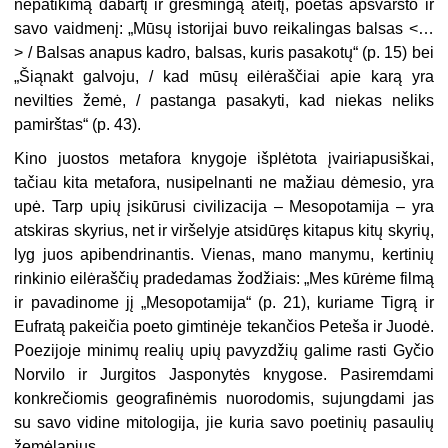
nepatikimą dabartį ir grėsmingą ateitį, poetas apsvarsto ir
savo vaidmenį: „Mūsų istorijai buvo reikalingas balsas <…
> / Balsas anapus kadro, balsas, kuris pasakotų“ (p. 15) bei
„Šiąnakt galvoju, / kad mūsų eilėraščiai apie karą yra
nevilties žemė, / pastanga pasakyti, kad niekas neliks
pamirštas“ (p. 43).
Kino juostos metafora knygoje išplėtota įvairiapusiškai,
tačiau kita metafora, nusipelnanti ne mažiau dėmesio, yra
upė. Tarp upių įsikūrusi civilizacija – Mesopotamija – yra
atskiras skyrius, net ir viršelyje atsidūręs kitapus kitų skyrių,
lyg juos apibendrinantis. Vienas, mano manymu, kertinių
rinkinio eilėraščių pradedamas žodžiais: „Mes kūrėme filmą
ir pavadinome jį „Mesopotamija“ (p. 21), kuriame Tigrą ir
Eufratą pakeičia poeto gimtinėje tekančios Peteša ir Juodė.
Poezijoje minimų realių upių pavyzdžių galime rasti Gyčio
Norvilo ir Jurgitos Jasponytės knygose. Pasiremdami
konkrečiomis geografinėmis nuorodomis, sujungdami jas
su savo vidine mitologija, jie kuria savo poetinių pasaulių
žemėlapius.