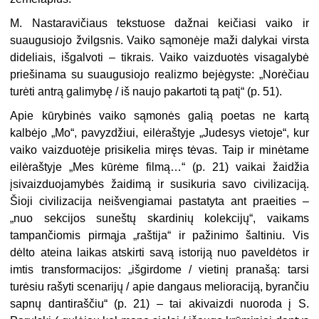
M. Nastaravičiaus tekstuose dažnai keičiasi vaiko ir
suaugusiojo žvilgsnis. Vaiko sąmonėje maži dalykai virsta
dideliais, išgalvoti – tikrais. Vaiko vaizduotės visagalybė
priešinama su suaugusiojo realizmo bejėgyste: „Norėčiau
turėti antrą galimybę / iš naujo pakartoti tą patį“ (p. 51).
Apie kūrybinės vaiko sąmonės galią poetas ne kartą
kalbėjo „Mo“, pavyzdžiui, eilėraštyje „Judesys vietoje“, kur
vaiko vaizduotėje prisikelia miręs tėvas. Taip ir minėtame
eilėraštyje „Mes kūrėme filmą…“ (p. 21) vaikai žaidžia
įsivaizduojamybės žaidimą ir susikuria savo civilizaciją.
Šioji civilizacija neišvengiamai pastatyta ant praeities –
„nuo sekcijos suneštų skardinių kolekcijų“, vaikams
tampančiomis pirmąja „raštija“ ir pažinimo šaltiniu. Vis
dėlto ateina laikas atskirti savą istoriją nuo paveldėtos ir
imtis transformacijos: „išgirdome / vietinį pranašą: tarsi
turėsiu rašyti scenarijų / apie dangaus melioraciją, byrančiu
sapnų dantiraščiu“ (p. 21) – tai akivaizdi nuoroda į S.