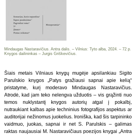
Mindaugas Nastaravičius. Antra dalis. – Vilnius: Tyto alba, 2024. – 72 p.
Knygos dailininkas – Jurgis Griškevičius.
Šiais metais Vilniaus knygų mugėje apsilankiau Sigito
Parulskio knygos „Patys gražiausi sapnai apie kelią“
pristatyme, kurį moderavo Mindaugas Nastaravičius.
Atrodė, kad jam teko nelengva užduotis – vis grąžinti nuo
temos nuklystantį knygos autorių atgal į pokalbį,
nutraukiant kalbas apie techninius fotografijos aspektus ar
auditorijai nežinomus juokelius. Ironiška, kad šis tarpininko
vaidmuo, juokas, sapnai ir net S. Parulskis – galimas
raktas naujausiai M. Nastaravičiaus poezijos knygai „Antra