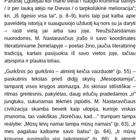
Parulskį („gulėjau kol mano sielai / išaugo krūminiai dantys
/ ir per lauką atėjo ne Dievas / o tarpkolūkinė melioracija“;
kn. „Iš ilgesio visa tai“, p. 8–9), kuris taip pat kalba apie
paveldėtą istoriją ir suaugusiojo užduotį ką nors su ja daryti
– rasti vietą jai arba sau joje. Neužsižaisdamas
nuorodomis, M. Nastaravičius įrašo ir savo koordinates
literatūriniame žemėlapyje – poetas žino, jaučia literatūrinę
tradiciją, kartais pasijuokia iš savo vietos joje, tačiau
atsispiria ir plaukia toliau.
„Gurkšnis po gurkšnio – atmintį keičia vaizduotė“ (p. 55) –
paskutinis tekstas prieš didįjį skyrių „Mesopotamija“,
tampantį visos knygos atomazga. Jis skiriasi stilistiškai –
ritmas greitesnis, pakylėtas, daug eilučių pradedamos „ir“
jungtuku, sukuriamas tėkmės įspūdis. M. Nastaravičiaus
civilizacija skamba beveik kaip utopija, kurioje viskas
įmanoma, tas vaikiškas „Norėčiau, kad…“ trumpam tampa
realybe: „Mūsų tėvų namai tampa mūsų namais“ (p. 63), „Ir
mes pagaliau kalbame savo balsu“ (p. 64), „Ir mūsų
kūnuose susimaišo visi laikotarpiai“ (p. 66), „Ir atmintį