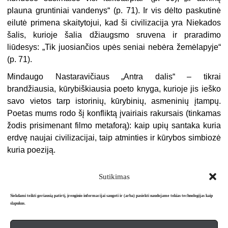
plauna gruntiniai vandenys“ (p. 71). Ir vis dėlto paskutinė
eilutė primena skaitytojui, kad ši civilizacija yra Niekados
šalis, kurioje šalia džiaugsmo sruvena ir praradimo
liūdesys: „Tik juosiančios upės seniai nebėra žemėlapyje“
(p. 71).
Mindaugo Nastaravičiaus „Antra dalis“ – tikrai
brandžiausia, kūrybiškiausia poeto knyga, kurioje jis ieško
savo vietos tarp istorinių, kūrybinių, asmeninių įtampų.
Poetas mums rodo šį konfliktą įvairiais rakursais (tinkamas
žodis prisimenant filmo metaforą): kaip upių santaka kuria
erdvę naujai civilizacijai, taip atminties ir kūrybos simbiozė
kuria poeziją.
Sutikimas
Siekdami teikti geriausią patirtį, įrenginio informacijai saugoti ir (arba) pasiekti naudojame tokias technologijas kaip
slapukus.