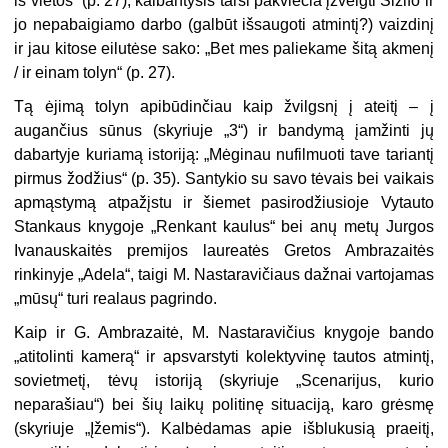
iš vietos“ (p. 27), kalbantysis tarsi pakviečia įžvelgti Sizifo ir
jo nepabaigiamo darbo (galbūt išsaugoti atmintį?) vaizdinį
ir jau kitose eilutėse sako: „Bet mes paliekame šitą akmenį
/ ir einam tolyn“ (p. 27).
Tą ėjimą tolyn apibūdinčiau kaip žvilgsnį į ateitį – į
augančius sūnus (skyriuje „3“) ir bandymą įamžinti jų
dabartyje kuriamą istoriją: „Mėginau nufilmuoti tave tariantį
pirmus žodžius“ (p. 35). Santykio su savo tėvais bei vaikais
apmąstymą atpažįstu ir šiemet pasirodžiusioje Vytauto
Stankaus knygoje „Renkant kaulus“ bei anų metų Jurgos
Ivanauskaitės premijos laureatės Gretos Ambrazaitės
rinkinyje „Adela“, taigi M. Nastaravičiaus dažnai vartojamas
„mūsų“ turi realaus pagrindo.
Kaip ir G. Ambrazaitė, M. Nastaravičius knygoje bando
„atitolinti kamerą“ ir apsvarstyti kolektyvinę tautos atmintį,
sovietmetį, tėvų istoriją (skyriuje „Scenarijus, kurio
neparašiau“) bei šių laikų politinę situaciją, karo grėsmę
(skyriuje „Įžemis“). Kalbėdamas apie išblukusią praeitį,