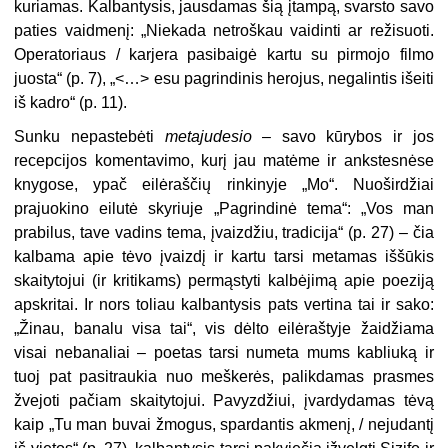
kuriamas. Kalbantysis, jausdamas šią įtampą, svarsto savo
paties vaidmenį: „Niekada netroškau vaidinti ar režisuoti.
Operatoriaus / karjera pasibaigė kartu su pirmojo filmo
juosta“ (p. 7), „<…> esu pagrindinis herojus, negalintis išeiti
iš kadro“ (p. 11).
Sunku nepastebėti
metajudesio
– savo kūrybos ir jos
recepcijos komentavimo, kurį jau matėme ir ankstesnėse
knygose, ypač eilėraščių rinkinyje „Mo“. Nuoširdžiai
prajuokino eilutė skyriuje „Pagrindinė tema“: „Vos man
prabilus, tave vadins tema, įvaizdžiu, tradicija“ (p. 27) – čia
kalbama apie tėvo įvaizdį ir kartu tarsi metamas iššūkis
skaitytojui (ir kritikams) permąstyti kalbėjimą apie poeziją
apskritai. Ir nors toliau kalbantysis pats vertina tai ir sako:
„Žinau, banalu visa tai“, vis dėlto eilėraštyje žaidžiama
visai nebanaliai – poetas tarsi numeta mums kabliuką ir
tuoj pat pasitraukia nuo meškerės, palikdamas prasmes
žvejoti pačiam skaitytojui. Pavyzdžiui, įvardydamas tėvą
kaip „Tu man buvai žmogus, spardantis akmenį, / nejudantį