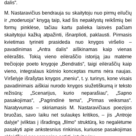
dalis“.
M. Nastaravičius bendrauja su skaitytoju nuo pirmų eilučių
ir „moderuoja“ knygą taip, kad šis nepaklystų reikšmių bei
formų pinklėse, tačiau kartu palieka laisvės pačiam
skaitytojui kažką atpažinti, išnarplioti, paklausti. Pirmasis
kvietimas tyrinėti prasideda nuo knygos viršelio –
pavadinimas „Antra dalis“ aiškinamas kaip vienas
eilėraštis. Tokią vieno eilėraščio istoriją jau matėme
trečiojoje poeto knygoje „Bendratis“, taigi eilėraščių kaip
vieno, integralaus kūrinio konceptas mums nėra naujas.
Viršelyje išrašytas knygos „meniu“, t. y. turinys, kone visais
pavadinimais aiškiai nurodo knygos siužetiškumą ir teksto
režisūrą: „Scenarijus, kurio neparašiau“, „Sapno
pasakojimas“, „Pagrindinė tema“, „Pirmas veiksmas“.
Naratyvumas – skiriamasis M. Nastaravičiaus poezijos
bruožas, savo laiku net sulaukęs kritikos, – jis „Antroje
dalyje“ įvilktas į išradingą „filmo“ struktūrą, ko negalėtume
pasakyti apie ankstesnius rinkinius, kuriuose pasakojimas