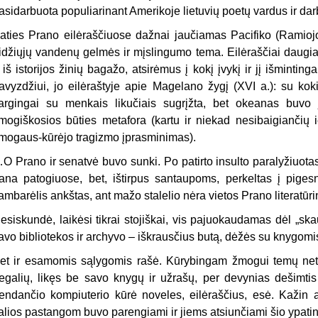
asidarbuota populiarinant Amerikoje lietuvių poetų vardus ir dar
aties Prano eilėraščiuose dažnai jaučiamas Pacifiko (Ramio
idžiųjų vandenų gelmės ir mįslingumo tema. Eilėraščiai daugi
 iš istorijos žinių bagažo, atsirėmus į kokį įvykį ir jį išminting
avyzdžiui, jo eilėraštyje apie Magelano žygį (XVI a.): su kokiu
argingai su menkais likučiais sugrįžta, bet okeanas buvo jų
mogiškosios būties metafora (kartu ir niekad nesibaigiančių i
mogaus-kūrėjo tragizmo įprasminimas).
O Prano ir senatvė buvo sunki. Po patirto insulto paralyžiuot
ana patogiuose, bet, ištirpus santaupoms, perkeltas į pigesn
ambarėlis ankštas, ant mažo stalelio nėra vietos Prano literatūr
esiskundė, laikėsi tikrai stojiškai, vis pajuokaudamas dėl „skau
avo bibliotekos ir archyvo – iškrausčius butą, dėžės su knygomi
et ir esamomis sąlygomis rašė. Kūrybingam žmogui temų net
egalių, likęs be savo knygų ir užrašų, per devynias dešimti
endančio kompiuterio kūrė noveles, eilėraščius, esė. Kažin 
alios pastangom buvo parengiami ir jiems atsiunčiami šio ypatin