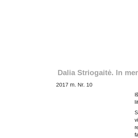
Dalia Striogaitė. In me
2017 m. Nr. 10
I
l
S
v
r
f