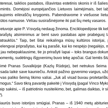
nteresai, taiklios pastabos, išlavintas estetinis skonis ir iš šal
šmintis. Domėjosi europėjančios Lietuvos laimėjimais, bet labi
aujomis eilėraščių knygomis. Pabendravome ir viešuose lietuv
ūtos namuose. Vėliau susirašinėjome iki pat šių metų vasaros.
ietuvoje apie P. Visvydą nedaug žinoma. Enciklopedijose tik ke
arašytų atsiminimus ar bent savo pastabas apie prabėgusį la
atrauklūs.“ Taip, bet šitai reikalinga mūsų kultūros istorijai, 
elengvai priprašytas, kai ką parašė, kai ko nespėjo (negalėjo,
r jau nebepaklausime, tie jo prirašyti lapai – toks brangus doku
omentų, sudėtingų išgyvenimų buvo tekę apsčiai. Gal lemtis šita
G
imė Pranas Suvalkijoje (Kazlų Rūdoje), bet netrukus šeima 
isada laikė save kauniečiu. Anksti pažino gyvenimo vargus, užd
ėvas paliko šeimą likimo valiai. „Juk aš visad buvau proletariš
mogus.“ Savo tikrą pavardę pakeitė į Visvydą (pagal Vinco Myko
aip sakėsi, – iš patriotinio nusiteikimo, bet, galimas daiktas, ir
?).
iaurūs buvo istorijos smūgiai. Pranas – iš 1940 metų abiturien