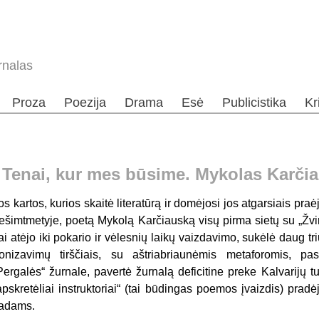
rnalas
Proza
Poezija
Drama
Esė
Publicistika
Kr
. Tenai, kur mes būsime. Mykolas Karči
os kartos, kurios skaitė literatūrą ir domėjosi jos atgarsiais p
ešimtmetyje, poetą Mykolą Karčiauską visų pirma sietų su „Žv
ai atėjo iki pokario ir vėlesnių laikų vaizdavimo, sukėlė daug t
ronizavimų tirščiais, su aštriabriaunėmis metaforomis, pa
Pergalės“ žurnale, pavertė žurnalą deficitine preke Kalvarijų t
apskretėliai instruktoriai“ (tai būdingas poemos įvaizdis) pradė
adams.