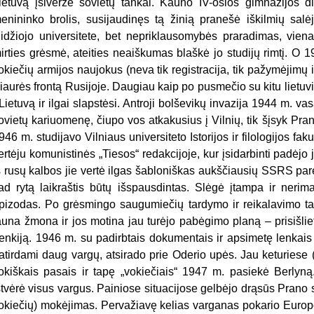
ietuvą įsiveržė sovietų tankai. Kauno IV-osios gimnazijos dir
enininko brolis, susijaudinęs tą žinią pranešė iškilmių salė
idžiojo universitete, bet nepriklausomybės praradimas, viena 
irties grėsmė, ateities neaiškumas blaškė jo studijų rimtį. O 19
okiečių armijos naujokus (neva tik registracija, tik pažymėjimų iš
iaurės frontą Rusijoje. Daugiau kaip po pusmečio su kitu lietuvi
 Lietuvą ir ilgai slapstėsi. Antroji bolševikų invazija 1944 m. v
ovietų kariuomenę, čiupo vos atkakusius į Vilnių, tik šįsyk Pran
946 m. studijavo Vilniaus universiteto Istorijos ir filologijos fakul
ertėju komunistinės „Tiesos“ redakcijoje, kur įsidarbinti padėjo
š rusų kalbos jie vertė ilgas šabloniškas aukščiausių SSRS par
ad rytą laikraštis būtų išspausdintas. Slėgė įtampa ir nerima
pizodas. Po grėsmingo saugumiečių tardymo ir reikalavimo tap
auna žmona ir jos motina jau turėjo pabėgimo planą – prisišlieti
enkiją. 1946 m. su padirbtais dokumentais ir apsimetę lenkais 
atirdami daug vargų, atsirado prie Oderio upės. Jau keturiese (
okiškais pasais ir tapę „vokiečiais“ 1947 m. pasiekė Berlyną
štvėrė visus vargus. Painiose situacijose gelbėjo drąsūs Prano 
okiečių) mokėjimas. Pervažiavę kelias varganas pokario Europo