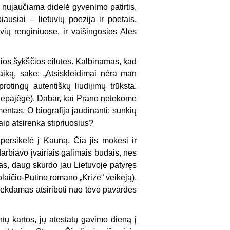
ies nujaučiama didelė gyvenimo patirtis,
ausiai – lietuvių poezija ir poetais,
ių renginiuose, ir vaišingosios Alės
lios šykščios eilutės. Kalbinamas, kad
iką, sakė: „Atsiskleidimai nėra man
protingų autentiškų liudijimų trūksta.
 nepajėgė). Dabar, kai Prano netekome
mentas. O biografija jaudinanti: sunkių
ip atsirenka stipriuosius?
persikėlė į Kauną. Čia jis mokėsi ir
arbiavo įvairiais galimais būdais, nes
kas, daug skurdo jau Lietuvoje patyręs
laičio-Putino romano „Krizė“ veikėją),
 siekdamas atsiriboti nuo tėvo pavardės
tų kartos, jų atestatų gavimo dieną į