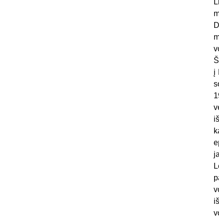
L
m
D
m
v
Š
į
s
1
v
i
k
e
j
L
p
v
i
v