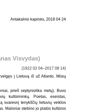
Antakalnio kapinės, 2018 04 24
ranas Visvydas)
(1922 02 04–2017 08 14)
 žvelgęs į Lietuvą iš už Atlanto. Mūsų
niai, prieš septyniolika metų). Buvo
ių kultūrininkų. Poetas, eseistas,
 svaresnį tenykščių lietuvių veiklos
s. Maloniai stebino jo platūs kultūros