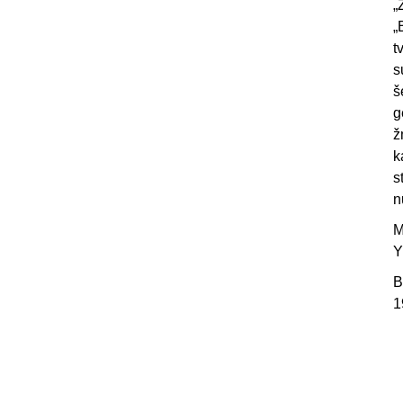
„
„
t
s
š
g
ž
k
s
n
M
Y
B
1