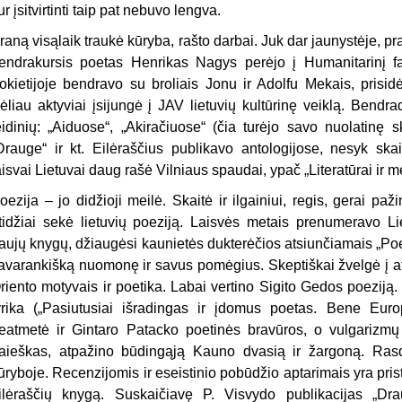
ur įsitvirtinti taip pat nebuvo lengva.
raną visąlaik traukė kūryba, rašto darbai. Juk dar jaunystėje, prad
endrakursis poetas Henrikas Nagys perėjo į Humanitarinį f
okietijoje bendravo su broliais Jonu ir Adolfu Mekais, prisidėj
ėliau aktyviai įsijungė į JAV lietuvių kultūrinę veiklą. Bendr
eidinių: „Aiduose“, „Akiračiuose“ (čia turėjo savo nuolatinę sk
Drauge“ ir kt. Eilėraščius publikavo antologijose, nesyk skai
aisvai Lietuvai daug rašė Vilniaus spaudai, ypač „Literatūrai ir m
oezija – jo didžioji meilė. Skaitė ir ilgainiui, regis, gerai pa
tidžiai sekė lietuvių poeziją. Laisvės metais prenumeravo Lie
aujų knygų, džiaugėsi kaunietės dukterėčios atsiunčiamais „Po
avarankišką nuomonę ir savus pomėgius. Skeptiškai žvelgė į at
riento motyvais ir poetika. Labai vertino Sigito Gedos poeziją
yrika („Pasiutusiai išradingas ir įdomus poetas. Bene Europ
eatmetė ir Gintaro Patacko poetinės bravūros, o vulgarizm
aieškas, atpažino būdingąją Kauno dvasią ir žargoną. Rasd
ūryboje. Recenzijomis ir eseistinio pobūdžio aptarimais yra pris
ilėraščių knygą. Suskaičiavę P. Visvydo publikacijas „Dra