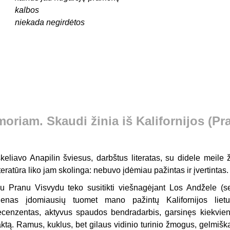
kalbos
niekada negirdėtos
moriam. Skaudi žinia iš Kalifornijos (P
škeliavo Anapilin šviesus, darbštus literatas, su didele meile
iteratūra liko jam skolinga: nebuvo įdėmiau pažintas ir įvertintas.
u Pranu Visvydu teko susitikti viešnagėjant Los Andžele (se
ienas įdomiausių tuomet mano pažintų Kalifornijos lietuv
ecenzentas, aktyvus spaudos bendradarbis, garsinęs kiekvieną
aktą. Ramus, kuklus, bet gilaus vidinio turinio žmogus, gelmiška