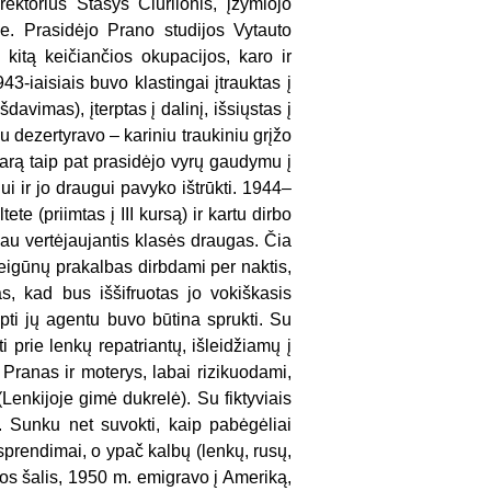
ektorius Stasys Čiurlionis, įžymiojo
je. Prasidėjo Prano studijos Vytauto
kitą keičiančios okupacijos, karo ir
43-iaisiais buvo klastingai įtrauktas į
davimas), įterptas į dalinį, išsiųstas į
u dezertyravo – kariniu traukiniu grįžo
asarą taip pat prasidėjo vyrų gaudymu į
ui ir jo draugui pavyko ištrūkti. 1944–
tete (priimtas į III kursą) ir kartu dirbo
 jau vertėjaujantis klasės draugas. Čia
eigūnų prakalbas dirbdami per naktis,
s, kad bus iššifruotas jo vokiškasis
ti jų agentu buvo būtina sprukti. Su
 prie lenkų repatriantų, išleidžiamų į
Pranas ir moterys, labai rizikuodami,
Lenkijoje gimė dukrelė). Su fiktyviais
. Sunku net suvokti, kaip pabėgėliai
sprendimai, o ypač kalbų (lenkų, rusų,
s šalis, 1950 m. emigravo į Ameriką,