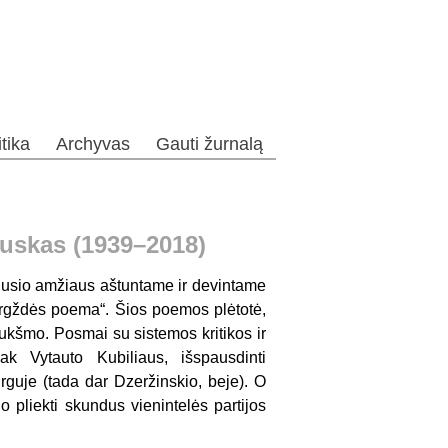
itika
Archyvas
Gauti žurnalą
auskas (1939–2018)
raėjusio amžiaus aštuntame ir devintame
irgždės poema“. Šios poemos plėtotė,
riukšmo. Posmai su sistemos kritikos ir
sak Vytauto Kubiliaus, išspausdinti
urguje (tada dar Dzeržinskio, beje). O
jo pliekti skundus vienintelės partijos