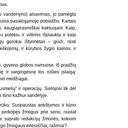
bus.
jo vandenyno) alsavimas, jo pamėgta
ausia pasakojamojo pobūdžio. Kartais
ai, daugiaprasmiškai traktuojant. Kaip,
 polėkiu ir viltimis išplaukta ir kaip
 gerokai ištyrinėtas – graži, rūsti
eškojimų, ir kūrybos žygio kainos, ir
as, gyveno globos namuose. Iš pradžių
ę ir vargingesnę tos rūšies įstaigą:
inei medžiagai.
smelių“ ir operacijų. Sielojosi tik dėl
s tūno kažkur sandėlyje.
rūko. Suspaustas ankštumos ir kūno
s perkopęs žmogus prie seno, nuolat
ar suprato redakcijų žmonės, kokiom
go žmogaus eilėraščiai, rašiniai?