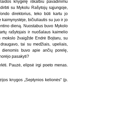
vilaidos knygelę iškalbiu pavadinimu
 dirbti su Mykolu Rašytojų sąjungoje,
fondo direktorius, teko būti kartu jo
aimynystėje, bičiuliautis su juo ir jo
alentino dieną. Nuostabus buvo Mykolo
artų rašytojais ir nuošalaus kaimelio
s mokslo žvaigžde Endrė Bojtaru, su
draugavo, tai su medžiais, upeliais,
is dienomis buvo apie ančių porelę,
norėjo pasakyti?
ylėti. Pauzė, elipsė irgi poeto menas.
ijos knygos „Septynios kelionės“ (p.