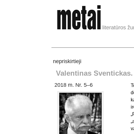
literatūros žu
nepriskirtieji
Valentinas Sventickas
2018 m. Nr. 5–6
T
d
k
i
„
„
v