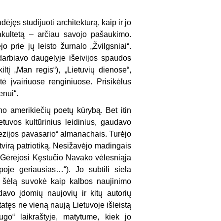
ėjęs studijuoti architektūrą, kaip ir jo
akultetą – arčiau savojo pašaukimo.
o prie jų leisto žurnalo „Žvilgsniai“.
adarbiavo daugelyje išeivijos spaudos
iltį „Man regis“), „Lietuvių dienose“,
tė įvairiuose renginiuose. Prisikėlus
enui“.
žino amerikiečių poetų kūrybą. Bet itin
tuvos kultūrinius leidinius, gaudavo
ezijos pavasario“ almanachais. Turėjo
virą patriotiką. Nesižavėjo madingais
. Gėrėjosi Kęstučio Navako vėlesniąja
oje geriausias…“). Jo subtili siela
ų šėlą suvokė kaip kalbos naujinimo
avo įdomių naujovių ir kitų autorių
tatęs ne vieną naują Lietuvoje išleistą
ugo“ laikraštyje, matytume, kiek jo