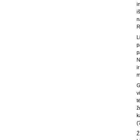
i
i
n
R
L
p
p
N
i
m
v
t
ž
k
(
Ž