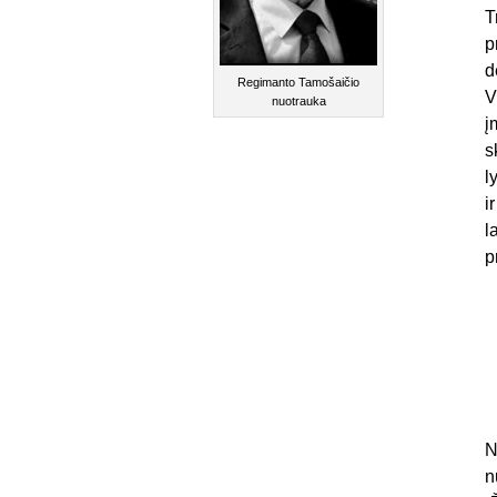
T
p
d
Regimanto Tamošaičio
V
nuotrauka
į
s
l
i
l
p
N
n