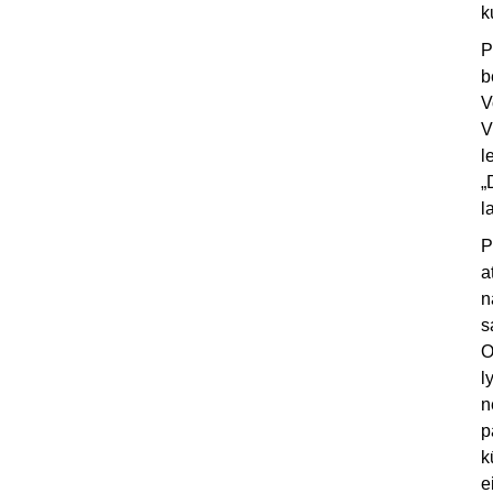
k
P
b
V
V
l
„
l
P
a
n
s
O
l
n
p
k
e