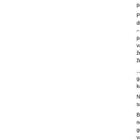
p
P
d
–
p
v
ž
ž
…
g
k
N
s
B
n
g
v