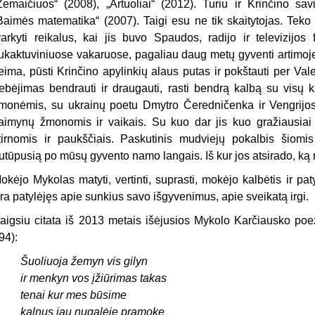
Žemaičiuos“ (2008), „Artuoliai“ (2012). Turiu ir Krinčino sa
Baimės matematika“ (2007). Taigi esu ne tik skaitytojas. Teko
varkyti reikalus, kai jis buvo Spaudos, radijo ir televizijos 
ukaktuviniuose vakaruose, pagaliau daug metų gyventi artimoje k
eima, pūsti Krinčino apylinkių alaus putas ir pokštauti per V
ebėjimas bendrauti ir draugauti, rasti bendrą kalbą su visų k
monėmis, su ukrainų poetu Dmytro Čeredničenka ir Vengrijo
aimynų žmonomis ir vaikais. Su kuo dar jis kuo gražiausiai 
tirnomis ir paukščiais. Paskutinis mudviejų pokalbis šiom
utūpusią po mūsų gyvento namo langais. Iš kur jos atsirado, ką 
okėjo Mykolas matyti, vertinti, suprasti, mokėjo kalbėtis ir pat
ra patylėjęs apie sunkius savo išgyvenimus, apie sveikatą irgi.
aigsiu citata iš 2013 metais išėjusios Mykolo Karčiausko poez
94):
Šuoliuoja žemyn vis gilyn
ir menkyn vos įžiūrimas takas
tenai kur mes būsime
kalnus jau nugalėję pramokę