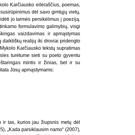
kolo Karčiausko eilėraščius, poemas,
 susirūpinimus dėl savo gimtųjų vietų,
idėti jo tarmės persikėlimus į poeziją.
 tinkamo formulavimo galimybių, visgi
aiškingas vaizdavimas ir apmąstymas
daiktiškų realijų iki droviai pridengto
s. Mykolo Karčiausko tekstų supratimas
įsles turėtume sieti su poeto gyventu
štaringas mintis ir žinias, bet ir su
o citata Jūsų apmąstymams:
 ir tas, kurios jau žiupsnis metų dėl
05), „Kada parsiklausim namo“ (2007),