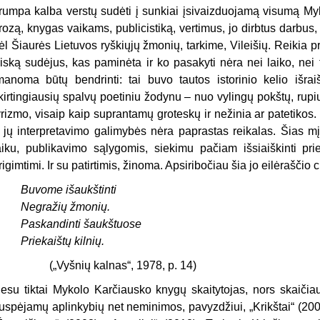
rumpa kalba verstų sudėti į sunkiai įsivaizduojamą visumą My
rozą, knygas vaikams, publicistiką, vertimus, jo dirbtus darbus,
ėl Šiaurės Lietuvos ryškiųjų žmonių, tarkime, Vileišių. Reikia pr
iską sudėjus, kas paminėta ir ko pasakyti nėra nei laiko, nei
manoma būtų bendrinti: tai buvo tautos istorinio kelio išr
kirtingiausių spalvų poetiniu žodynu – nuo vylingų pokštų, rupių 
yrizmo, visaip kaip suprantamų groteskų ir nežinia ar patetiko
r jų interpretavimo galimybės nėra paprastas reikalas. Šias m
aiku, publikavimo sąlygomis, siekimu pačiam išsiaiškinti prie
rigimtimi. Ir su patirtimis, žinoma. Apsiribočiau šia jo eilėrašči
Buvome išaukštinti
Negražių žmonių.
Paskandinti šaukštuose
Priekaištų kilnių.
(„Vyšnių kalnas“, 1978, p. 14)
esu tiktai Mykolo Karčiausko knygų skaitytojas, nors skaičiau
uspėjamų aplinkybių net neminimos, pavyzdžiui, „Krikštai“ (20