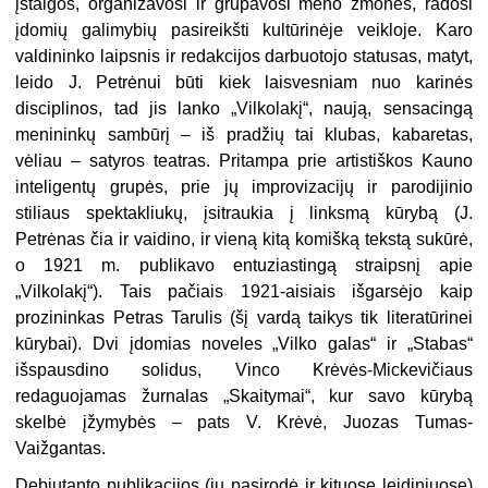
įstaigos, organizavosi ir grupavosi meno žmonės, radosi
įdomių galimybių pasireikšti kultūrinėje veikloje. Karo
valdininko laipsnis ir redakcijos darbuotojo statusas, matyt,
leido J. Petrėnui būti kiek laisvesniam nuo karinės
disciplinos, tad jis lanko „Vilkolakį“, naują, sensacingą
menininkų sambūrį – iš pradžių tai klubas, kabaretas,
vėliau – satyros teatras. Pritampa prie artistiškos Kauno
inteligentų grupės, prie jų improvizacijų ir parodijinio
stiliaus spektakliukų, įsitraukia į linksmą kūrybą (J.
Petrėnas čia ir vaidino, ir vieną kitą komišką tekstą sukūrė,
o 1921 m. publikavo entuziastingą straipsnį apie
„Vilkolakį“). Tais pačiais 1921-aisiais išgarsėjo kaip
prozininkas Petras Tarulis (šį vardą taikys tik literatūrinei
kūrybai). Dvi įdomias noveles „Vilko galas“ ir „Stabas“
išspausdino solidus, Vinco Krėvės-Mickevičiaus
redaguojamas žurnalas „Skaitymai“, kur savo kūrybą
skelbė įžymybės – pats V. Krėvė, Juozas Tumas-
Vaižgantas.
Debiutanto publikacijos (jų pasirodė ir kituose leidiniuose)