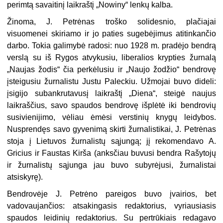
perimtą savaitinį laikraštį „Nowiny“ lenkų kalba.
Žinoma, J. Petrėnas troško solidesnio, plačiajai
visuomenei skiriamo ir jo paties sugebėjimus atitinkančio
darbo. Tokia galimybė radosi: nuo 1928 m. pradėjo bendrą
verslą su iš Rygos atvykusiu, liberalios krypties žurnalą
„Naujas žodis“ čia perkėlusiu ir „Naujo žodžio“ bendrovę
įsteigusiu žurnalistu Justu Paleckiu. Užmojai buvo dideli:
įsigijo subankrutavusį laikraštį „Diena“, steigė naujus
laikraščius, savo spaudos bendrovę išplėtė iki bendrovių
susivienijimo, vėliau ėmėsi verstinių knygų leidybos.
Nusprendęs savo gyvenimą skirti žurnalistikai, J. Petrėnas
stoja į Lietuvos žurnalistų sąjungą; jį rekomendavo A.
Gricius ir Faustas Kirša (anksčiau buvusi bendra Rašytojų
ir žurnalistų sąjunga jau buvo subyrėjusi, žurnalistai
atsiskyrę).
Bendrovėje J. Petrėno pareigos buvo įvairios, bet
vadovaujančios: atsakingasis redaktorius, vyriausiasis
spaudos leidinių redaktorius. Su pertrūkiais redagavo