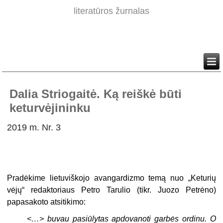
literatūros žurnalas
Dalia Striogaitė. Ką reiškė būti
keturvėjininku
2019 m. Nr. 3
Pradėkime lietuviškojo avangardizmo temą nuo „Keturių
vėjų“ redaktoriaus Petro Tarulio (tikr. Juozo Petrėno)
papasakoto atsitikimo:
<…> buvau pasiūlytas apdovanoti garbės ordinu. O