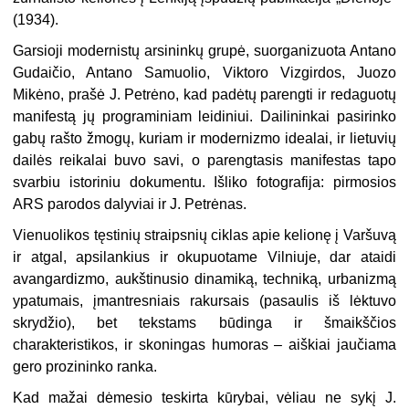
(1934).
Garsioji modernistų arsininkų grupė, suorganizuota Antano
Gudaičio, Antano Samuolio, Viktoro Vizgirdos, Juozo
Mikėno, prašė J. Petrėno, kad padėtų parengti ir redaguotų
manifestą jų programiniam leidiniui. Dailininkai pasirinko
gabų rašto žmogų, kuriam ir modernizmo idealai, ir lietuvių
dailės reikalai buvo savi, o parengtasis manifestas tapo
svarbiu istoriniu dokumentu. Išliko fotografija: pirmosios
ARS parodos dalyviai ir J. Petrėnas.
Vienuolikos tęstinių straipsnių ciklas apie kelionę į Varšuvą
ir atgal, apsilankius ir okupuotame Vilniuje, dar ataidi
avangardizmo, aukštinusio dinamiką, techniką, urbanizmą
ypatumais, įmantresniais rakursais (pasaulis iš lėktuvo
skrydžio), bet tekstams būdinga ir šmaikščios
charakteristikos, ir skoningas humoras – aiškiai jaučiama
gero prozininko ranka.
Kad mažai dėmesio teskirta kūrybai, vėliau ne sykį J.