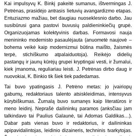
Kai impulsyvų K. Binkį pakeitė sumanus, ištvermingas J.
Petrėnas, prasidėjo antrasis lietuvių avangardizmo etapas.
Entuziazmo mažiau, bet daugiau nuoseklesnio darbo. Jau
susibūrusi gana pastovi buvusių paldieninkiečių grupė.
Organizuojamas kolektyvinis darbas. Formavosi nauja
menininko modernisto pasaulėjauta (anuometė naujovė –
bohema veikė kaip modernizmui būtina maišto, žaismės
terpė, stichiškumo atpalaiduotoja). Reikėjo didelių
pastangų ir jaunų kūrėjų grupei kryptingai vesti, ir žurnalui,
kiek įmanoma, reguliariau leisti. J. Petrėnas dirbo daug ir
nuovokiai, K. Binkio tik šiek tiek padedamas.
Tai buvo ypatingasis J. Petrėno metas: jo įvairiopų
gabumų, redaktoriaus talento atsiskleidimas, intensyvus
kūrybiškumas. Žurnalą buvo sumanęs kaip literatūros ir
meno leidinį. Neprašė dailininkų paramos (anksčiau jam
talkindavo tai Paulius Galaunė, tai Adomas Galdikas…).
Dabar pats vienas buvo ir redaktorius, ir dailininkas
apipavidalintojas, leidinio dizaineris, techninis tvarkytojas.