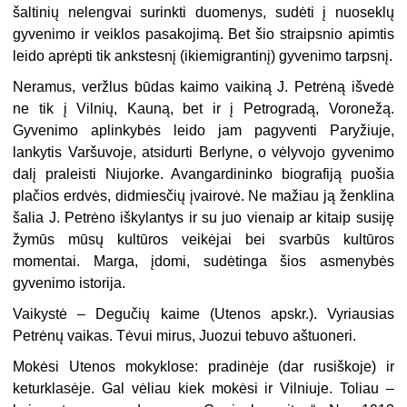
šaltinių nelengvai surinkti duomenys, sudėti į nuoseklų
gyvenimo ir veiklos pasakojimą. Bet šio straipsnio apimtis
leido aprėpti tik ankstesnį (ikiemigrantinį) gyvenimo tarpsnį.
Neramus, veržlus būdas kaimo vaikiną J. Petrėną išvedė
ne tik į Vilnių, Kauną, bet ir į Petrogradą, Voronežą.
Gyvenimo aplinkybės leido jam pagyventi Paryžiuje,
lankytis Varšuvoje, atsidurti Berlyne, o vėlyvojo gyvenimo
dalį praleisti Niujorke. Avangardininko biografiją puošia
plačios erdvės, didmiesčių įvairovė. Ne mažiau ją ženklina
šalia J. Petrėno iškylantys ir su juo vienaip ar kitaip susiję
žymūs mūsų kultūros veikėjai bei svarbūs kultūros
momentai. Marga, įdomi, sudėtinga šios asmenybės
gyvenimo istorija.
Vaikystė – Degučių kaime (Utenos apskr.). Vyriausias
Petrėnų vaikas. Tėvui mirus, Juozui tebuvo aštuoneri.
Mokėsi Utenos mokyklose: pradinėje (dar rusiškoje) ir
keturklasėje. Gal vėliau kiek mokėsi ir Vilniuje. Toliau –