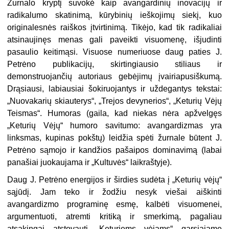
Žurnalo kryptį suvokė kaip avangardinių inovacijų ir
radikalumo skatinimą, kūrybinių ieškojimų siekį, kuo
originalesnės raiškos įtvirtinimą. Tikėjo, kad tik radikaliai
atsinaujinęs menas gali paveikti visuomenę, išjudinti
pasaulio keitimąsi. Visuose numeriuose daug paties J.
Petrėno publikacijų, skirtingiausio stiliaus ir
demonstruojančių autoriaus gebėjimų įvairiapusiškumą.
Drąsiausi, labiausiai šokiruojantys ir uždegantys tekstai:
„Nuovakarių skiauterys“, „Trejos devynerios“, „Keturių Vėjų
Teismas“. Humoras (gaila, kad niekas nėra apžvelgęs
„Keturių Vėjų“ humoro savitumo: avangardizmas yra
linksmas, kupinas pokštų) leidžia spėti žurnale būtent J.
Petrėno sąmojo ir kandžios pašaipos dominavimą (labai
panašiai juokaujama ir „Kultuvės“ laikraštyje).
Daug J. Petrėno energijos ir širdies sudėta į „Keturių vėjų“
sąjūdį. Jam teko ir žodžiu nesyk viešai aiškinti
avangardizmo programinę esmę, kalbėti visuomenei,
argumentuoti, atremti kritiką ir smerkimą, pagaliau
atsakingai atstovauti „Keturiems vėjams“ garsiajame