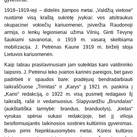
1918–1919-ieji – didelės įtampos metai. „Valdžią vietose“
nustūmė visą kraštą sukrėtę įvykiai: vos atsitraukus
okupacinei vokiečių kariuomenei, įsiveržia Raudonoji
armija, o lenkų legionieriai užima Vilnių. Ginti Tėvynę
šaukiami savanoriai, o 1919 m. vasarą skelbiama
mobilizacija. J. Petrėnas Kaune 1919 m. birželį stoja
Lietuvos kariuomenėn.
Kaip labiau prasilavinusiam jam suteiktas karo valdininko
laipsnis. J. Petrėnui teko įvairios karinės pareigos, bet gavo
padirbėti ir spaudos bare: pradėjusį bendradarbiauti
laikraščiuose „Trimitas“ ir „Karys“ jį 1921 m. paskiria į
„Kario“ redakciją, o 1922 m. visą pusmetį redagavo šį
laikraštį, rašė ir vedamuosius. Slapyvardžiu „Brundalas“
(aukštaitiška tarmybė: brandus, branduolys), „kietas“
vyrukas spėriai sukasi redakcijoje, bet jį vilioja
besiformuojantis laikinosios sostinės kultūrinis gyvenimas.
Buvo pirmi Nepriklausomybės metai. Kūrėsi kultūros