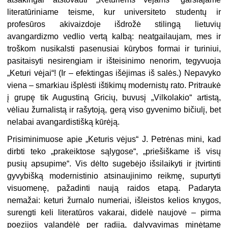
literatūriniame teisme, kur universiteto studentų ir
profesūros akivaizdoje išdrožė stilingą lietuvių
avangardizmo vedlio vertą kalbą: neatgailaujam, mes ir
troškom nusikalsti pasenusiai kūrybos formai ir turiniui,
pasitaisyti nesirengiam ir išteisinimo nenorim, tegyvuoja
„Keturi vėjai“! (Ir – efektingas išėjimas iš salės.) Nepavyko
viena – smarkiau išplėsti ištikimų modernistų rato. Pritraukė
į grupę tik Augustiną Gricių, buvusį „Vilkolakio“ artistą,
vėliau žurnalistą ir rašytoją, gerą viso gyvenimo bičiulį, bet
nelabai avangardistišką kūrėją.
Prisiminimuose apie „Keturis vėjus“ J. Petrėnas mini, kad
dirbti teko „prakeiktose sąlygose“, „priešiškame iš visų
pusių apsupime“. Vis dėlto sugebėjo išsilaikyti ir įtvirtinti
gyvybišką modernistinio atsinaujinimo reikmę, supurtyti
visuomenę, pažadinti naują raidos etapą. Padaryta
nemažai: keturi žurnalo numeriai, išleistos kelios knygos,
surengti keli literatūros vakarai, didelė naujovė – pirma
poezijos valandėlė per radiją, dalyvavimas minėtame