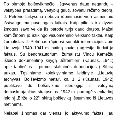
Po pirmojo bolševikmečio, išgyvenus daug negandų –
valstybės praradimą, vertybių griūtį, sovietų režimo terorą,
J. Petrėno laikysena nebuvo rūpinimasis vien asmeniniu
išsisaugojimu pavojingais laikais. Kaip pilietis ir aktyvus
žmogus savo veikla jis parodė turįs daug drąsos. Mažai
kam žinomi jo rizikingo visuomeninio veiksmo faktai. Kaip
žurnalistas J. Petrėnas rūpinosi surinkti informacijos apie
Lietuvoje 1940–1941 m. patirtą sovietų agresiją, liudyti ją
faktais. Su bendraautoriumi žurnalistu Vincu Kemežiu
išleido dokumentinę knygą „Ištremtieji“ (Kaunas, 1941)
apie tautiečius – pirmos stalininės deportacijos į Sibirą
aukas. Tęstiniame kolektyviniame leidinyje „Lietuvių
archyvas. Bolševizmo metai“, kn. 1, 2 (Kaunas, 1942)
publikavo du bolševizmo ideologiją ir valdymą
demaskuojančius straipsnius. 1942 m. parengė vienkartinį
leidinį „Birželio 22“, skirtą bolševikų išstūmimo iš Lietuvos
metinėms.
Nelabai žinomas dar vienas jo aktyvumo faktas: jau