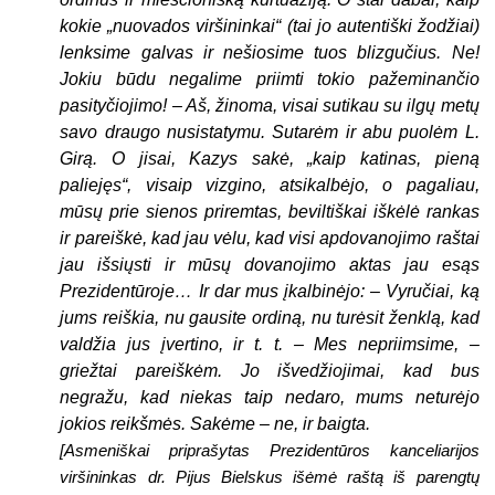
kokie „nuovados viršininkai“ (tai jo autentiški žodžiai)
lenksime galvas ir nešiosime tuos blizgučius. Ne!
Jokiu būdu negalime priimti tokio pažeminančio
pasityčiojimo! – Aš, žinoma, visai sutikau su ilgų metų
savo draugo nusistatymu. Sutarėm ir abu puolėm L.
Girą. O jisai, Kazys sakė, „kaip katinas, pieną
paliejęs“, visaip vizgino, atsikalbėjo, o pagaliau,
mūsų prie sienos priremtas, beviltiškai iškėlė rankas
ir pareiškė, kad jau vėlu, kad visi apdovanojimo raštai
jau išsiųsti ir mūsų dovanojimo aktas jau esąs
Prezidentūroje… Ir dar mus įkalbinėjo: – Vyručiai, ką
jums reiškia, nu gausite ordiną, nu turėsit ženklą, kad
valdžia jus įvertino, ir t. t. – Mes nepriimsime, –
griežtai pareiškėm. Jo išvedžiojimai, kad bus
negražu, kad niekas taip nedaro, mums neturėjo
jokios reikšmės. Sakėme – ne, ir baigta.
[Asmeniškai priprašytas Prezidentūros kanceliarijos
viršininkas dr. Pijus Bielskus išėmė raštą iš parengtų