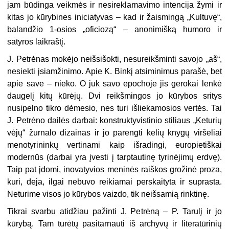
jam būdinga veikmės ir nesireklamavimo intencija žymi ir
kitas jo kūrybines iniciatyvas – kad ir žaismingą „Kultuvę“,
balandžio 1-osios „oficiozą“ – anonimišką humoro ir
satyros laikraštį.
J. Petrėnas mokėjo neišsišokti, nesureikšminti savojo „aš“,
nesiekti įsiamžinimo. Apie K. Binkį atsiminimus parašė, bet
apie save – nieko. O juk savo epochoje jis gerokai lenkė
daugelį kitų kūrėjų. Dvi reikšmingos jo kūrybos sritys
nusipelno tikro dėmesio, nes turi išliekamosios vertės. Tai
J. Petrėno dailės darbai: konstruktyvistinio stiliaus „Keturių
vėjų“ žurnalo dizainas ir jo parengti kelių knygų viršeliai
menotyrininkų vertinami kaip išradingi, europietiškai
modernūs (darbai yra įvesti į tarptautinę tyrinėjimų erdvę).
Taip pat įdomi, inovatyvios meninės raiškos grožinė proza,
kuri, deja, ilgai nebuvo reikiamai perskaityta ir suprasta.
Neturime visos jo kūrybos vaizdo, tik neišsamią rinktinę.
Tikrai svarbu atidžiau pažinti J. Petrėną – P. Tarulį ir jo
kūrybą. Tam turėtų pasitarnauti iš archyvų ir literatūrinių