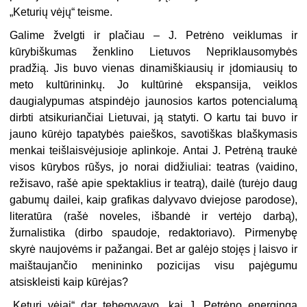
„Keturių vėjų“ teisme.
Galime žvelgti ir plačiau – J. Petrėno veiklumas ir
kūrybiškumas ženklino Lietuvos Nepriklausomybės
pradžią. Jis buvo vienas dinamiškiausių ir įdomiausių to
meto kultūrininkų. Jo kultūrinė ekspansija, veiklos
daugialypumas atspindėjo jaunosios kartos potencialumą
dirbti atsikuriančiai Lietuvai, ją statyti. O kartu tai buvo ir
jauno kūrėjo tapatybės paieškos, savotiškas blaškymasis
menkai teišlaisvėjusioje aplinkoje. Antai J. Petrėną traukė
visos kūrybos rūšys, jo norai didžiuliai: teatras (vaidino,
režisavo, rašė apie spektaklius ir teatrą), dailė (turėjo daug
gabumų dailei, kaip grafikas dalyvavo dviejose parodose),
literatūra (rašė noveles, išbandė ir vertėjo darbą),
žurnalistika (dirbo spaudoje, redaktoriavo). Pirmenybę
skyrė naujovėms ir pažangai. Bet ar galėjo stojęs į laisvo ir
maištaujančio menininko pozicijas visu pajėgumu
atsiskleisti kaip kūrėjas?
„Keturi vėjai“ dar tebegyvavo, kai J. Petrėno energinga