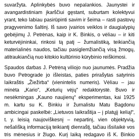
suvaržyta. Aplinkybės buvo nepalankios. Jaunystei ir
avangardistiniam įkarščiui gęstant, suburtam kolektyvui
yrant, teko labiau pasirūpinti savim ir šeima – rasti pastovų
pragyvenimo šaltinį. Iš savo įvairios veiklos ir daugialypių
gebėjimų J. Petrėnas, kaip ir K. Binkis, o vėliau – ir kiti
keturvėjininkai, rinkosi tą patį – žurnalistiką, teikiančią
materialinės naudos, tačiau pasiglemžiančią visą žmogų,
atitraukiančią nuo kitokio kultūrinio kūrybinio reiškimosi.
Spaudos darbas J. Petrėną viliojo nuo jaunumės. Pradžia
buvo Petrograde jo išleistas, paties prirašytas satyrinis
laikraštis „Žiežirba“ (vienintelis numeris). Vėliau – jau
minėta „Kario“, „Keturių vėjų“ redaktorystė. Buvo ir
nesėkmingas „Kauno naujienų“ eksperimentas, kai 1925
m. kartu su K. Binkiu ir žurnalistu Matu Bagdonu
ambicingai paskelbė: „Lietuvos laikraštija – į platųjį kelią!“,
t. y. leisią naujoviškesnį – nepartinį, vien objektyvią,
nešališką informaciją teikiantį dienraštį, tačiau išsilaikė vos
tris mėnesius ir žlugo. Kurį laiką redagavo iš K. Binkio