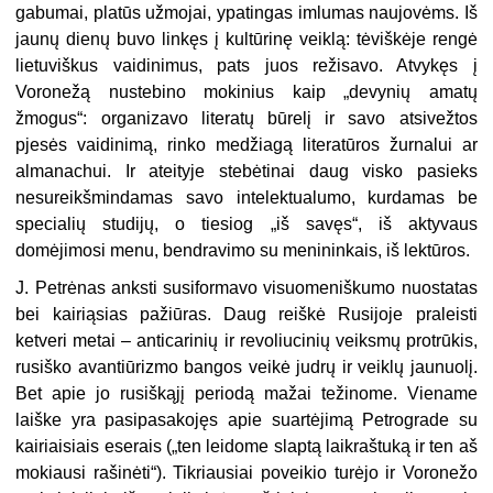
gabumai, platūs užmojai, ypatingas imlumas naujovėms. Iš
jaunų dienų buvo linkęs į kultūrinę veiklą: tėviškėje rengė
lietuviškus vaidinimus, pats juos režisavo. Atvykęs į
Voronežą nustebino mokinius kaip „devynių amatų
žmogus“: organizavo literatų būrelį ir savo atsivežtos
pjesės vaidinimą, rinko medžiagą literatūros žurnalui ar
almanachui. Ir ateityje stebėtinai daug visko pasieks
nesureikšmindamas savo intelektualumo, kurdamas be
specialių studijų, o tiesiog „iš savęs“, iš aktyvaus
domėjimosi menu, bendravimo su menininkais, iš lektūros.
J. Petrėnas anksti susiformavo visuomeniškumo nuostatas
bei kairiąsias pažiūras. Daug reiškė Rusijoje praleisti
ketveri metai – anticarinių ir revoliucinių veiksmų protrūkis,
rusiško avantiūrizmo bangos veikė judrų ir veiklų jaunuolį.
Bet apie jo rusiškąjį periodą mažai težinome. Viename
laiške yra pasipasakojęs apie suartėjimą Petrograde su
kairiaisiais eserais („ten leidome slaptą laikraštuką ir ten aš
mokiausi rašinėti“). Tikriausiai poveikio turėjo ir Voronežo