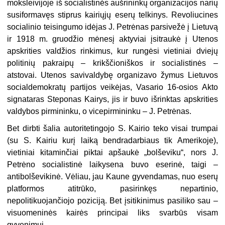
moksleivijoje iš socialistinės aušrininkų organizacijos narių
susiformavęs stiprus kairiųjų eserų telkinys. Revoliucines
socialinio teisingumo idėjas J. Petrėnas parsivežė į Lietuvą
ir 1918 m. gruodžio mėnesį aktyviai įsitraukė į Utenos
apskrities valdžios rinkimus, kur rungėsi vietiniai dviejų
politinių pakraipų – krikščioniškos ir socialistinės –
atstovai. Utenos savivaldybę organizavo žymus Lietuvos
socialdemokratų partijos veikėjas, Vasario 16-osios Akto
signataras Steponas Kairys, jis ir buvo išrinktas apskrities
valdybos pirmininku, o vicepirmininku – J. Petrėnas.
Bet dirbti šalia autoritetingojo S. Kairio teko visai trumpai
(su S. Kairiu kurį laiką bendradarbiaus tik Amerikoje),
vietiniai kitaminčiai piktai apšaukė „bolševiku“, nors J.
Petrėno socialistinė laikysena buvo eserinė, taigi –
antibolševikinė. Vėliau, jau Kaune gyvendamas, nuo eserų
platformos atitrūko, pasirinkęs nepartinio,
nepolitikuojančiojo poziciją. Bet įsitikinimus pasiliko sau –
visuomeninės kairės principai liks svarbūs visam
gyvenimui.