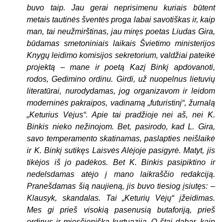
buvo taip. Jau gerai neprisimenu kuriais būtent
metais tautinės šventės proga labai savotiškas ir, kaip
man, tai neužmirštinas, jau miręs poetas Liudas Gira,
būdamas smetoniniais laikais Švietimo ministerijos
Knygų leidimo komisijos sekretorium, valdžiai pateikė
projektą – mane ir poetą Kazį Binkį apdovanoti,
rodos, Gedimino ordinu. Girdi, už nuopelnus lietuvių
literatūrai, nurodydamas, jog organizavom ir leidom
moderninės pakraipos, vadinamą „futuristinį“, žurnalą
„Keturius Vėjus“. Apie tai pradžioje nei aš, nei K.
Binkis nieko nežinojom. Bet, pasirodo, kad L. Gira,
savo temperamento skatinamas, paslapties neišlaikė
ir K. Binkį sutikęs Laisvės Alėjoje pasigyrė. Matyt, jis
tikėjos iš jo padėkos. Bet K. Binkis pasipiktino ir
nedelsdamas atėjo į mano laikraščio redakciją.
Pranešdamas šią naujieną, jis buvo tiesiog įsiutęs: –
Klausyk, skandalas. Tai „Keturių Vėjų“ įžeidimas.
Mes gi prieš visokią pasenusią butaforiją, prieš
ordinus ir miesčionišką kurtuaziją. O štai dabar, kaip