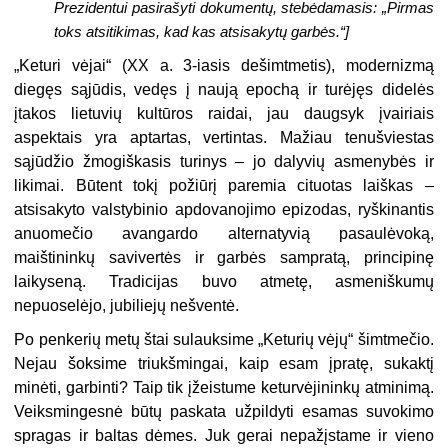
Prezidentui pasirašyti dokumentų, stebėdamasis: „Pirmas
toks atsitikimas, kad kas atsisakytų garbės.“]
„Keturi vėjai“ (XX a. 3-iasis dešimtmetis), modernizmą
diegęs sąjūdis, vedęs į naują epochą ir turėjęs didelės
įtakos lietuvių kultūros raidai, jau daugsyk įvairiais
aspektais yra aptartas, vertintas. Mažiau tenušviestas
sąjūdžio žmogiškasis turinys – jo dalyvių asmenybės ir
likimai. Būtent tokį požiūrį paremia cituotas laiškas –
atsisakyto valstybinio apdovanojimo epizodas, ryškinantis
anuomečio avangardo alternatyvią pasaulėvoką,
maištininkų savivertės ir garbės sampratą, principinę
laikyseną. Tradicijas buvo atmetę, asmeniškumų
nepuoselėjo, jubiliejų nešventė.
Po penkerių metų štai sulauksime „Keturių vėjų“ šimtmečio.
Nejau šoksime triukšmingai, kaip esam įpratę, sukaktį
minėti, garbinti? Taip tik įžeistume keturvėjininkų atminimą.
Veiksmingesnė būtų paskata užpildyti esamas suvokimo
spragas ir baltas dėmes. Juk gerai nepažįstame ir vieno