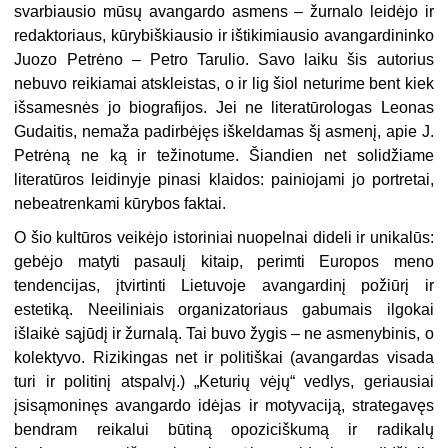
svarbiausio mūsų avangardo asmens – žurnalo leidėjo ir
redaktoriaus, kūrybiškiausio ir ištikimiausio avangardininko
Juozo Petrėno – Petro Tarulio. Savo laiku šis autorius
nebuvo reikiamai atskleistas, o ir lig šiol neturime bent kiek
išsamesnės jo biografijos. Jei ne literatūrologas Leonas
Gudaitis, nemaža padirbėjęs iškeldamas šį asmenį, apie J.
Petrėną ne ką ir težinotume. Šiandien net solidžiame
literatūros leidinyje pinasi klaidos: painiojami jo portretai,
nebeatrenkami kūrybos faktai.
O šio kultūros veikėjo istoriniai nuopelnai dideli ir unikalūs:
gebėjo matyti pasaulį kitaip, perimti Europos meno
tendencijas, įtvirtinti Lietuvoje avangardinį požiūrį ir
estetiką. Neeiliniais organizatoriaus gabumais ilgokai
išlaikė sąjūdį ir žurnalą. Tai buvo žygis – ne asmenybinis, o
kolektyvo. Rizikingas net ir politiškai (avangardas visada
turi ir politinį atspalvį.) „Keturių vėjų“ vedlys, geriausiai
įsisąmoninęs avangardo idėjas ir motyvaciją, strategavęs
bendram reikalui būtiną opoziciškumą ir radikalų