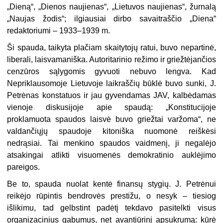
„Dieną“, „Dienos naujienas“, „Lietuvos naujienas“, žurnalą
„Naujas žodis“; ilgiausiai dirbo savaitraščio „Diena“
redaktoriumi – 1933–1939 m.
Ši spauda, taikyta plačiam skaitytojų ratui, buvo nepartinė,
liberali, laisvamaniška. Autoritarinio režimo ir griežtėjančios
cenzūros sąlygomis gyvuoti nebuvo lengva. Kad
Nepriklausomoje Lietuvoje laikraščių būklė buvo sunki, J.
Petrėnas konstatuos ir jau gyvendamas JAV, kalbėdamas
vienoje diskusijoje apie spaudą: „Konstitucijoje
proklamuota spaudos laisvė buvo griežtai varžoma“, ne
valdančiųjų spaudoje kitoniška nuomonė reiškėsi
nedrąsiai. Tai menkino spaudos vaidmenį, ji negalėjo
atsakingai atlikti visuomenės demokratinio auklėjimo
pareigos.
Be to, spauda nuolat kentė finansų stygių. J. Petrėnui
reikėjo rūpintis bendrovės prestižu, o nesyk – tiesiog
išlikimu, tad gelbstint padėtį tekdavo pasitelkti visus
organizacinius gabumus, net avantiūrinį apsukrumą: kūrė