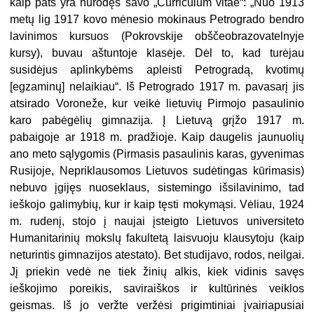
kaip pats yra nurodęs savo „Curriculum vitae“: „Nuo 1913
metų lig 1917 kovo mėnesio mokinaus Petrogrado bendro
lavinimos kursuos (Pokrovskije obščeobrazovatelnyje
kursy), buvau aštuntoje klasėje. Dėl to, kad turėjau
susidėjus aplinkybėms apleisti Petrogradą, kvotimų
[egzaminų] nelaikiau“. Iš Petrogrado 1917 m. pavasarį jis
atsirado Voroneže, kur veikė lietuvių Pirmojo pasaulinio
karo pabėgėlių gimnazija. Į Lietuvą grįžo 1917 m.
pabaigoje ar 1918 m. pradžioje. Kaip daugelis jaunuolių
ano meto sąlygomis (Pirmasis pasaulinis karas, gyvenimas
Rusijoje, Nepriklausomos Lietuvos sudėtingas kūrimasis)
nebuvo įgijęs nuoseklaus, sistemingo išsilavinimo, tad
ieškojo galimybių, kur ir kaip tęsti mokymąsi. Vėliau, 1924
m. rudenį, stojo į naujai įsteigto Lietuvos universiteto
Humanitarinių mokslų fakultetą laisvuoju klausytoju (kaip
neturintis gimnazijos atestato). Bet studijavo, rodos, neilgai.
Jį priekin vedė ne tiek žinių alkis, kiek vidinis savęs
ieškojimo poreikis, saviraiškos ir kultūrinės veiklos
geismas. Iš jo veržte veržėsi prigimtiniai įvairiapusiai