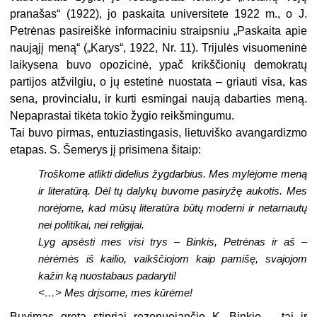
pranašas“ (1922), jo paskaita universitete 1922 m., o J.
Petrėnas pasireiškė informaciniu straipsniu „Paskaita apie
naująjį meną“ („Karys“, 1922, Nr. 11). Trijulės visuomeninė
laikysena buvo opozicinė, ypač krikščionių demokratų
partijos atžvilgiu, o jų estetinė nuostata – griauti visa, kas
sena, provincialu, ir kurti esmingai naują dabarties meną.
Nepaprastai tikėta tokio žygio reikšmingumu.
Tai buvo pirmas, entuziastingasis, lietuviško avangardizmo
etapas. S. Šemerys jį prisimena šitaip:
Troškome atlikti didelius žygdarbius. Mes mylėjome meną
ir literatūrą. Dėl tų dalykų buvome pasiryžę aukotis. Mes
norėjome, kad mūsų literatūra būtų moderni ir netarnautų
nei politikai, nei religijai.
Lyg apsėsti mes visi trys – Binkis, Petrėnas ir aš –
nėrėmės iš kailio, vaikščiojom kaip pamišę, svajojom
kažin ką nuostabaus padaryti!
<…> Mes drįsome, mes kūrėme!
Buvimas greta stipriai rezonuojančio K. Binkio – tai ir