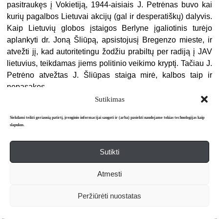
pasitraukęs į Vokietiją, 1944-aisiais J. Petrėnas buvo kai
kurių pagalbos Lietuvai akcijų (gal ir desperatiškų) dalyvis.
Kaip Lietuvių globos įstaigos Berlyne įgaliotinis turėjo
aplankyti dr. Joną Šliūpą, apsistojusį Bregenzo mieste, ir
atvežti jį, kad autoritetingu žodžiu prabiltų per radiją į JAV
lietuvius, teikdamas jiems politinio veikimo kryptį. Tačiau J.
Petrėno atvežtas J. Šliūpas staiga mirė, kalbos taip ir
nepasakęs.
Sutikimas
J. Petrėno gyvenimas tęsėsi, bet jau perkirstas pusiau.
Grįžti Lietuvon, kur liko dalis jo šeimos, buvo neįmanoma.
Siekdami teikti geriausią patirtį, įrenginio informacijai saugoti ir (arba) pasiekti naudojame tokias technologijas kaip
slapukus.
Tolesnis gyvenimo kelias – karo pabėgėlio Vokietijoje,
imigranto Amerikoje. O bandymas apžvelgti šį etapą jau
būtų kitas ir kitoks pasakojimas.
Sutikti
Atmesti
Peržiūrėti nuostatas