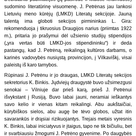
sudomino literatūrinę visuomenę. J. Petrėnas jau lankosi
Lietuvių meno kūrėjų (LMKD) Literatų sekcijoje. Jauną
talentą ima globoti sekcijos pirmininkas L. Gira:
rekomenduoja į tikruosius Draugijos narius (priimtas 1922
m.), pritaria jo prašymui dėl užsienio studijų stipendijos
(„yra vertas būti LMKD-jos stipendininku“) ir deda
pastangų, kad J. Petrėną, reikalingą kultūros darbams, o
karinės vadovybės nusiųstą provincijon, į Vilkaviškį, visai
paleistų iš karo tarnybos.
Rūpinasi J. Petrėnu ir jo draugas, LMKD Literatų sekcijos
sekretorius K. Binkis. Jųdviejų draugystė buvo užsimezgusi
senokai – Vilniuje dar prieš karą, prieš J. Petrėnui
išvykstant į Rusiją. Buvo labai jauni, neramiai ieškantys
savo kelio ir vienas kitam reikalingi. Abu aukštaičiai,
kūrybiškos sielos, abu augę be tėvo globos, užtat itin
savarankūs ir drąsiai rizikuojantys. Trejais metais vyresnis
K. Binkis, labai iniciatyvus ir įtaigus, tapo ne tik bičiuliu, bet
ir svarbiausiu žmogumi J. Petrėno gyvenime. Po daugybės