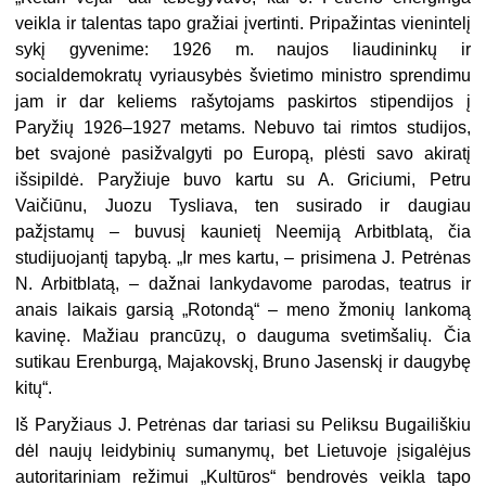
veikla ir talentas tapo gražiai įvertinti. Pripažintas vienintelį
sykį gyvenime: 1926 m. naujos liaudininkų ir
socialdemokratų vyriausybės švietimo ministro sprendimu
jam ir dar keliems rašytojams paskirtos stipendijos į
Paryžių 1926–1927 metams. Nebuvo tai rimtos studijos,
bet svajonė pasižvalgyti po Europą, plėsti savo akiratį
išsipildė. Paryžiuje buvo kartu su A. Griciumi, Petru
Vaičiūnu, Juozu Tysliava, ten susirado ir daugiau
pažįstamų – buvusį kaunietį Neemiją Arbitblatą, čia
studijuojantį tapybą. „Ir mes kartu, – prisimena J. Petrėnas
N. Arbitblatą, – dažnai lankydavome parodas, teatrus ir
anais laikais garsią „Rotondą“ – meno žmonių lankomą
kavinę. Mažiau prancūzų, o dauguma svetimšalių. Čia
sutikau Erenburgą, Majakovskį, Bruno Jasenskį ir daugybę
kitų“.
Iš Paryžiaus J. Petrėnas dar tariasi su Peliksu Bugailiškiu
dėl naujų leidybinių sumanymų, bet Lietuvoje įsigalėjus
autoritariniam režimui „Kultūros“ bendrovės veikla tapo