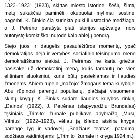
1323–1923“ (1923), skirtas miesto istorinei šešių šimtų
metų sukakčiai paminėti, okupuotai mylimai sostinei
pagerbti. K. Binkio čia surinkta puiki iliustracinė medžiaga,
o J. Petrėno parašyta plati istorijos apžvalga, nors
autorystę korektiškai nurodė kaip abiejų bendrą.
Siejo juos ir daugelis pasaulėžiūros momentų, ypač
demokratijos idėja ir vertybės, socialinio teisingumo, meno
demokratiškumo siekiai. J. Petrėnas ne kartą griežtai
pasisakė už demokratinį meną, kuris tarnautų ne vien
elitiniam sluoksniui, kuris būtų pasiekiamas ir liaudies
žmonėms. Abiem rūpėjo „mažojo“ žmogaus tema kūryboje.
Abu rūpinosi parengti populiarių, plačiajai visuomenei
skirtų knygų: K. Binkis sudarė liaudies kūrybos rinkinį
„Dainos“ (1922), J. Petrėnas (slapyvardžiu Brundalas)
tęsiniais „Trimito“ žurnale publikavo apybraižą „Mūsų
Vilnius“ (1922–1923), vėliau ją išleido atskira knyga;
parengė lyg ir vadovėlį „Sodžiaus teatras: patarimai
sodžiaus vaidintojams“ („Trimito“ žurnale ir knyga 1924 m.).