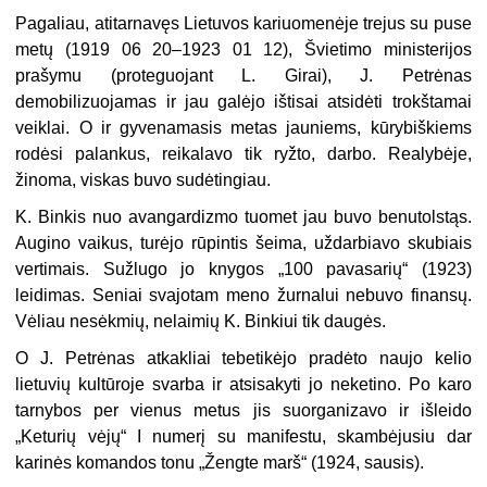
Pagaliau, atitarnavęs Lietuvos kariuomenėje trejus su puse
metų (1919 06 20–1923 01 12), Švietimo ministerijos
prašymu (proteguojant L. Girai), J. Petrėnas
demobilizuojamas ir jau galėjo ištisai atsidėti trokštamai
veiklai. O ir gyvenamasis metas jauniems, kūrybiškiems
rodėsi palankus, reikalavo tik ryžto, darbo. Realybėje,
žinoma, viskas buvo sudėtingiau.
K. Binkis nuo avangardizmo tuomet jau buvo benutolstąs.
Augino vaikus, turėjo rūpintis šeima, uždarbiavo skubiais
vertimais. Sužlugo jo knygos „100 pavasarių“ (1923)
leidimas. Seniai svajotam meno žurnalui nebuvo finansų.
Vėliau nesėkmių, nelaimių K. Binkiui tik daugės.
O J. Petrėnas atkakliai tebetikėjo pradėto naujo kelio
lietuvių kultūroje svarba ir atsisakyti jo neketino. Po karo
tarnybos per vienus metus jis suorganizavo ir išleido
„Keturių vėjų“ I numerį su manifestu, skambėjusiu dar
karinės komandos tonu „Žengte marš“ (1924, sausis).