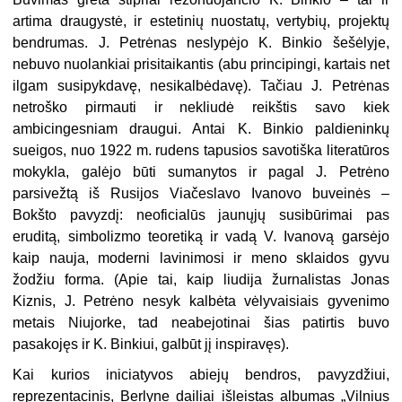
artima draugystė, ir estetinių nuostatų, vertybių, projektų
bendrumas. J. Petrėnas neslypėjo K. Binkio šešėlyje,
nebuvo nuolankiai prisitaikantis (abu principingi, kartais net
ilgam susipykdavę, nesikalbėdavę). Tačiau J. Petrėnas
netroško pirmauti ir nekliudė reikštis savo kiek
ambicingesniam draugui. Antai K. Binkio paldieninkų
sueigos, nuo 1922 m. rudens tapusios savotiška literatūros
mokykla, galėjo būti sumanytos ir pagal J. Petrėno
parsivežtą iš Rusijos Viačeslavo Ivanovo buveinės –
Bokšto pavyzdį: neoficialūs jaunųjų susibūrimai pas
eruditą, simbolizmo teoretiką ir vadą V. Ivanovą garsėjo
kaip nauja, moderni lavinimosi ir meno sklaidos gyvu
žodžiu forma. (Apie tai, kaip liudija žurnalistas Jonas
Kiznis, J. Petrėno nesyk kalbėta vėlyvaisiais gyvenimo
metais Niujorke, tad neabejotinai šias patirtis buvo
pasakojęs ir K. Binkiui, galbūt jį inspiravęs).
Kai kurios iniciatyvos abiejų bendros, pavyzdžiui,
reprezentacinis, Berlyne dailiai išleistas albumas „Vilnius