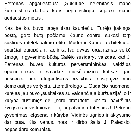
Petrėnas apgailestaus: „Sukliudė nelemtasis mano
žurnalistinis darbas, kuris negailestingai sujaukė mano
geriausius metus“.
Kas be ko, buvo tapęs tikru kauniečiu. Turėjo įtakingą
postą, gerą butą pačiame Kauno centre, sukosi tarp
sostinės intelektualinio elito. Moderni Kauno architektūra,
sparčiai europėjanti aplinka lyg gyvas organizmas veikė
žmogų ir gyvenimo būdą. Galėjo susidaryti vaizdas, kad J.
Petrėnas, buvęs kultūros perversmininkas, valdžios
opozicininkas ir smarkus miesčionizmo kritikas, jau
prisitaikė prie elegantiškos realybės, nusigręžė nuo
demokratijos vertybių. Literatūrologo L. Gudaičio nuomone,
kūrėjas jau buvo „susitaikęs su valdančiąja buržuazija“, o ir
kūrybą nustūmęs dėl „noro praturtėti“. Bet tai paviršinis
žvilgsnis ir vertinimas – jų nepatvirtina tolesnis J. Petrėno
gyvenimas, elgsena ir kūryba. Vidinės ugnies ir aktyvumo
dar būta. Kita vertus, nors ir dirbo šalia J. Paleckio,
nepasidarė komunistu.