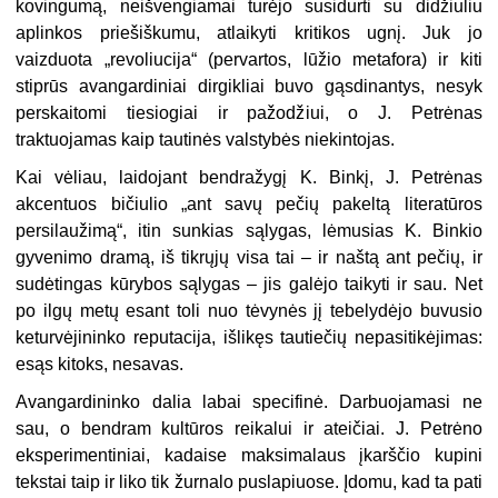
kovingumą, neišvengiamai turėjo susidurti su didžiuliu
aplinkos priešiškumu, atlaikyti kritikos ugnį. Juk jo
vaizduota „revoliucija“ (pervartos, lūžio metafora) ir kiti
stiprūs avangardiniai dirgikliai buvo gąsdinantys, nesyk
perskaitomi tiesiogiai ir pažodžiui, o J. Petrėnas
traktuojamas kaip tautinės valstybės niekintojas.
Kai vėliau, laidojant bendražygį K. Binkį, J. Petrėnas
akcentuos bičiulio „ant savų pečių pakeltą literatūros
persilaužimą“, itin sunkias sąlygas, lėmusias K. Binkio
gyvenimo dramą, iš tikrųjų visa tai – ir naštą ant pečių, ir
sudėtingas kūrybos sąlygas – jis galėjo taikyti ir sau. Net
po ilgų metų esant toli nuo tėvynės jį tebelydėjo buvusio
keturvėjininko reputacija, išlikęs tautiečių nepasitikėjimas:
esąs kitoks, nesavas.
Avangardininko dalia labai specifinė. Darbuojamasi ne
sau, o bendram kultūros reikalui ir ateičiai. J. Petrėno
eksperimentiniai, kadaise maksimalaus įkarščio kupini
tekstai taip ir liko tik žurnalo puslapiuose. Įdomu, kad ta pati