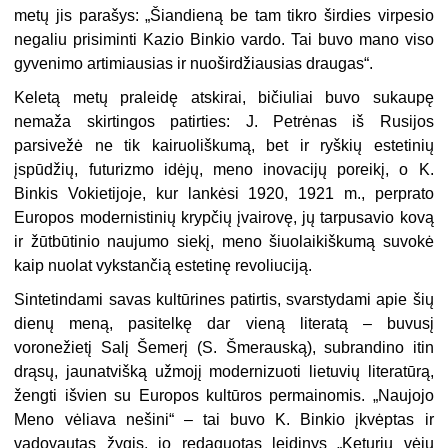
metų jis parašys: „Šiandieną be tam tikro širdies virpesio
negaliu prisiminti Kazio Binkio vardo. Tai buvo mano viso
gyvenimo artimiausias ir nuoširdžiausias draugas“.
Keletą metų praleidę atskirai, bičiuliai buvo sukaupę
nemaža skirtingos patirties: J. Petrėnas iš Rusijos
parsivežė ne tik kairuoliškumą, bet ir ryškių estetinių
įspūdžių, futurizmo idėjų, meno inovacijų poreikį, o K.
Binkis Vokietijoje, kur lankėsi 1920, 1921 m., perprato
Europos modernistinių krypčių įvairovę, jų tarpusavio kovą
ir žūtbūtinio naujumo siekį, meno šiuolaikiškumą suvokė
kaip nuolat vykstančią estetinę revoliuciją.
Sintetindami savas kultūrines patirtis, svarstydami apie šių
dienų meną, pasitelkę dar vieną literatą – buvusį
voronežietį Salį Šemerį (S. Šmerauską), subrandino itin
drąsų, jaunatvišką užmojį modernizuoti lietuvių literatūrą,
žengti išvien su Europos kultūros permainomis. „Naujojo
Meno vėliava nešini“ – tai buvo K. Binkio įkvėptas ir
vadovautas žygis, jo redaguotas leidinys „Keturių vėjų