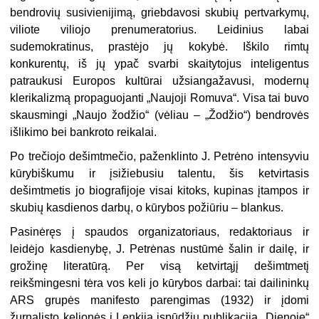
bendrovių susivienijimą, griebdavosi skubių pertvarkymų,
viliote viliojo prenumeratorius. Leidinius labai
sudemokratinus, prastėjo jų kokybė. Iškilo rimtų
konkurentų, iš jų ypač svarbi skaitytojus inteligentus
patraukusi Europos kultūrai užsiangažavusi, modernų
klerikalizmą propaguojanti „Naujoji Romuva“. Visa tai buvo
skausmingi „Naujo žodžio“ (vėliau – „Žodžio“) bendrovės
išlikimo bei bankroto reikalai.
Po trečiojo dešimtmečio, paženklinto J. Petrėno intensyviu
kūrybiškumu ir įsižiebusiu talentu, šis ketvirtasis
dešimtmetis jo biografijoje visai kitoks, kupinas įtampos ir
skubių kasdienos darbų, o kūrybos požiūriu – blankus.
Pasinėręs į spaudos organizatoriaus, redaktoriaus ir
leidėjo kasdienybę, J. Petrėnas nustūmė šalin ir dailę, ir
grožinę literatūrą. Per visą ketvirtąjį dešimtmetį
reikšmingesni tėra vos keli jo kūrybos darbai: tai dailininkų
ARS grupės manifesto parengimas (1932) ir įdomi
žurnalisto kelionės į Lenkiją įspūdžių publikacija „Dienoje“