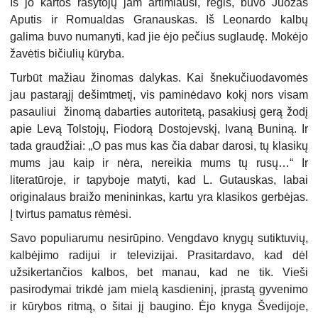
Iš jo kartos rašytojų jam artimiausi, regis, buvo Juozas
Aputis ir Romualdas Granauskas. Iš Leonardo kalbų
galima buvo numanyti, kad jie ėjo pečius suglaudę. Mokėjo
žavėtis bičiulių kūryba.
Turbūt mažiau žinomas dalykas. Kai šnekučiuodavomės
jau pastarąjį dešimtmetį, vis paminėdavo kokį nors visam
pasauliui žinomą dabarties autoritetą, pasakiusį gerą žodį
apie Levą Tolstojų, Fiodorą Dostojevskį, Ivaną Buniną. Ir
tada graudžiai: „O pas mus kas čia dabar darosi, tų klasikų
mums jau kaip ir nėra, nereikia mums tų rusų…“ Ir
literatūroje, ir tapyboje matyti, kad L. Gutauskas, labai
originalaus braižo menininkas, kartu yra klasikos gerbėjas.
Į tvirtus pamatus rėmėsi.
Savo populiarumu nesirūpino. Vengdavo knygų sutiktuvių,
kalbėjimo radijui ir televizijai. Prasitardavo, kad dėl
užsikertančios kalbos, bet manau, kad ne tik. Vieši
pasirodymai trikdė jam mielą kasdieninį, įprastą gyvenimo
ir kūrybos ritmą, o šitai jį baugino. Ėjo knyga Švedijoje,