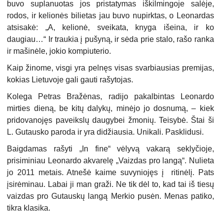
buvo suplanuotas jos pristatymas iškilmingoje salėje,
rodos, ir kelionės bilietas jau buvo nupirktas, o Leonardas
atsisakė: „A, kelionė, sveikata, knyga išeina, ir ko
daugiau…“ Ir traukia į pušyną, ir sėda prie stalo, rašo ranka
ir mašinėle, jokio kompiuterio.
Kaip žinome, visgi yra pelnęs visas svarbiausias premijas,
kokias Lietuvoje gali gauti rašytojas.
Kolega Petras Bražėnas, radijo pakalbintas Leonardo
mirties dieną, be kitų dalykų, minėjo jo dosnumą, – kiek
pridovanojęs paveikslų daugybei žmonių. Teisybė. Štai ši
L. Gutausko paroda ir yra didžiausia. Unikali. Pasklidusi.
Baigdamas rašyti „In fine“ vėlyvą vakarą seklyčioje,
prisiminiau Leonardo akvarelę „Vaizdas pro langą“. Nulieta
jo 2011 metais. Atnešė kaime suvyniojęs į ritinėlį. Pats
įsirėminau. Labai ji man graži. Ne tik dėl to, kad tai iš tiesų
vaizdas pro Gutauskų langą Merkio pusėn. Menas patiko,
tikra klasika.