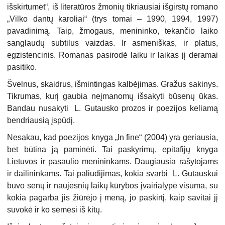
išskirtumėt“, iš literatūros žmonių tikriausiai išgirstų romano
„Vilko dantų karoliai“ (trys tomai – 1990, 1994, 1997)
pavadinimą. Taip, žmogaus, menininko, tekančio laiko
sanglaudų subtilus vaizdas. Ir asmeniškas, ir platus,
egzistencinis. Romanas pasirodė laiku ir laikas jį deramai
pasitiko.
Švelnus, skaidrus, išmintingas kalbėjimas. Gražus sakinys.
Tikrumas, kurį gaubia neįmanomų išsakyti būsenų ūkas.
Bandau nusakyti L. Gutausko prozos ir poezijos keliamą
bendriausią įspūdį.
Nesakau, kad poezijos knyga „In fine“ (2004) yra geriausia,
bet būtina ją paminėti. Tai paskyrimų, epitafijų knyga
Lietuvos ir pasaulio menininkams. Daugiausia rašytojams
ir dailininkams. Tai paliudijimas, kokia svarbi L. Gutauskui
buvo senų ir naujesnių laikų kūrybos įvairialypė visuma, su
kokia pagarba jis žiūrėjo į meną, jo paskirtį, kaip savitai jį
suvokė ir ko sėmėsi iš kitų.