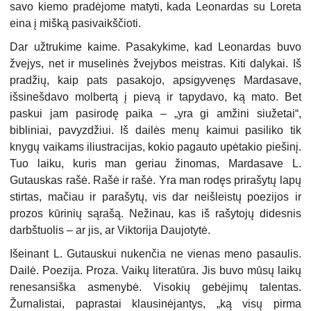
savo kiemo pradėjome matyti, kada Leonardas su Loreta
eina į mišką pasivaikščioti.
Dar užtrukime kaime. Pasakykime, kad Leonardas buvo
žvejys, net ir muselinės žvejybos meistras. Kiti dalykai. Iš
pradžių, kaip pats pasakojo, apsigyvenęs Mardasave,
išsinešdavo molbertą į pievą ir tapydavo, ką mato. Bet
paskui jam pasirodę paika – „yra gi amžini siužetai“,
bibliniai, pavyzdžiui. Iš dailės menų kaimui pasiliko tik
knygų vaikams iliustracijas, kokio pagauto upėtakio piešinį.
Tuo laiku, kuris man geriau žinomas, Mardasave L.
Gutauskas rašė. Rašė ir rašė. Yra man rodęs prirašytų lapų
stirtas, mačiau ir parašytų, vis dar neišleistų poezijos ir
prozos kūrinių sąrašą. Nežinau, kas iš rašytojų didesnis
darbštuolis – ar jis, ar Viktorija Daujotytė.
Išeinant L. Gutauskui nukenčia ne vienas meno pasaulis.
Dailė. Poezija. Proza. Vaikų literatūra. Jis buvo mūsų laikų
renesansiška asmenybė. Visokių gebėjimų talentas.
Žurnalistai, paprastai klausinėjantys, „ką visų pirma