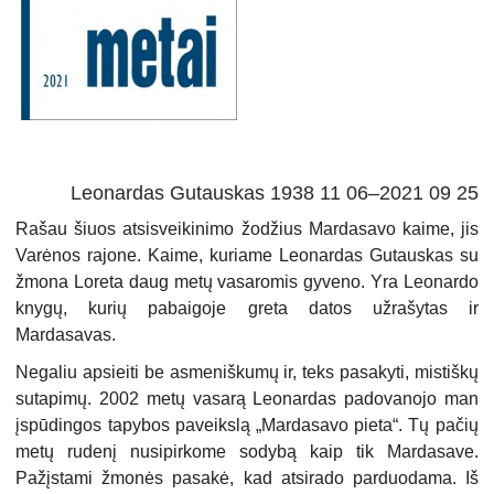
Leonardas Gutauskas 1938 11 06–2021 09 25
Rašau šiuos atsisveikinimo žodžius Mardasavo kaime, jis
Varėnos rajone. Kaime, kuriame Leonardas Gutauskas su
žmona Loreta daug metų vasaromis gyveno. Yra Leonardo
knygų, kurių pabaigoje greta datos užrašytas ir
Mardasavas.
Negaliu apsieiti be asmeniškumų ir, teks pasakyti, mistiškų
sutapimų. 2002 metų vasarą Leonardas padovanojo man
įspūdingos tapybos paveikslą „Mardasavo pieta“. Tų pačių
metų rudenį nusipirkome sodybą kaip tik Mardasave.
Pažįstami žmonės pasakė, kad atsirado parduodama. Iš