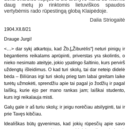
daug metų jo rinktomis lietuviškos spaudos
vertybėmis rado rūpestingą globą Klaipėdoje.
Dalia Striogaitė
1904.XII.8/21
Drauge Jurgi!
<…> dar sykį atkartoju, kad Žb.[„Žiburėlis“] neturi pinigų ir
bėgantiems reikalams aprūpinti, priverstas yra skolintis, o
nieko nesimato ateityje, jokio ypatingo šaltinio, kurs pervirš
uždengtų išleidimus. O kad turi skolų, tai dar neteip didelė
bėda – Biliūnas irgi turi skolų prieg tam labai greitam laike
turėtų užmokėti, sprendžiu apie tai pagal jo žodžių ir pagal
laiškų, kurie ėjo per mano rankas jam; laiškai studento,
kurs irgi reikalauja misti.
Galų gale ir aš turiu skolų; ir jeigu norėčiau atsilyginti, tai ir
prie Tavęs kibčiau.
Ideališkas būtų gyvenimas, kad jokių rūpesčių apie savo