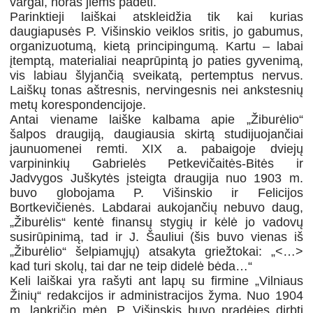
vargai, noras jiems padėti.
Parinktieji laiškai atskleidžia tik kai kurias
daugiapusės P. Višinskio veiklos sritis, jo gabumus,
organizuotumą, kietą principingumą. Kartu – labai
įtemptą, materialiai neaprūpintą jo paties gyvenimą,
vis labiau šlyjančią sveikatą, pertemptus nervus.
Laiškų tonas aštresnis, nervingesnis nei ankstesnių
metų korespondencijoje.
Antai viename laiške kalbama apie „Žiburėlio“
šalpos draugiją, daugiausia skirtą studijuojančiai
jaunuomenei remti. XIX a. pabaigoje dviejų
varpininkių Gabrielės Petkevičaitės-Bitės ir
Jadvygos Juškytės įsteigta draugija nuo 1903 m.
buvo globojama P. Višinskio ir Felicijos
Bortkevičienės. Labdarai aukojančių nebuvo daug,
„Žiburėlis“ kentė finansų stygių ir kėlė jo vadovų
susirūpinimą, tad ir J. Šauliui (šis buvo vienas iš
„Žiburėlio“ šelpiamųjų) atsakyta griežtokai: „<…>
kad turi skolų, tai dar ne teip didelė bėda…“
Keli laiškai yra rašyti ant lapų su firmine „Vilniaus
Žinių“ redakcijos ir administracijos žyma. Nuo 1904
m. lapkričio mėn. P. Višinskis buvo pradėjęs dirbti