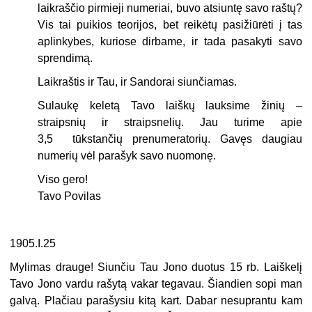
laikraščio pirmieji numeriai, buvo atsiuntę savo raštų?
Vis tai puikios teorijos, bet reikėtų pasižiūrėti į tas
aplinkybes, kuriose dirbame, ir tada pasakyti savo
sprendimą.
Laikraštis ir Tau, ir Sandorai siunčiamas.
Sulaukę keletą Tavo laiškų lauksime žinių –
straipsnių ir straipsnelių. Jau turime apie
3,5 tūkstančių prenumeratorių. Gavęs daugiau
numerių vėl parašyk savo nuomonę.
Viso gero!
Tavo Povilas
1905.I.25
Mylimas drauge! Siunčiu Tau Jono duotus 15 rb. Laiškelį
Tavo Jono vardu rašytą vakar tegavau. Šiandien sopi man
galvą. Plačiau parašysiu kitą kart. Dabar nesuprantu kam