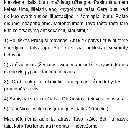
kiekviena dalis būtų maždaug užbaigta. Pasirūpintumėm
keletą šimtų išleisti vienoj knygoj visą raštą. Gerai būtų kad
tik kuo svarbiausios iliustracijos ir žemlapiai būtų. Rašto
didumo neapribojame. Malonėtumėm Tavo rašte rasti tarp
kito ko atsakymą ant sekančių klausimų:
1) Politiškas Prūsų surėdymas. Ant kiek patys lietuviai tame
surėdyme dalyvauja. Ant kiek yra politiškai susipratę
lietuviai.
2) Apšvietimas (žemasis, vidutinis ir aukštesnysis); kurios
iš mokyklų ypač ištautina lietuvius.
3) Darbininkų ir ūkininkų padėjimas. Žemdirbystės ir
pramonės stovis.
4) Santykiai su vokiečiais ir Didžiosios Lietuvos lietuviais.
5) Tautiškos institucijos (draugijos, laikraščiai etc.).
Malonėtumėme apie tai atrasti Tavo rašte. Bet Tu rašyk
taip, kaip Tau lengviau ir geriau – nevaržome.