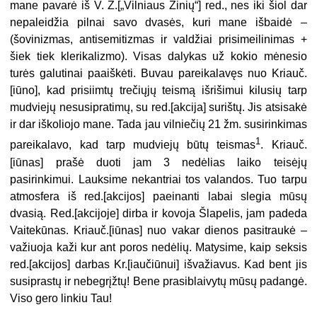
mane pavarė iš V. Ž.[„Vilniaus Žinių“] red., nes iki šiol dar
nepaleidžia pilnai savo dvasės, kuri mane išbaidė –
(šovinizmas, antisemitizmas ir valdžiai prisimeilinimas +
šiek tiek klerikalizmo). Visas dalykas už kokio mėnesio
turės galutinai paaiškėti. Buvau pareikalavęs nuo Kriauč.
[iūno], kad prisiimtų trečiųjų teismą išrišimui kilusių tarp
mudviejų nesusipratimų, su red.[akcija] surištų. Jis atsisakė
ir dar iškoliojo mane. Tada jau vilniečių 21 žm. susirinkimas
1
pareikalavo, kad tarp mudviejų būtų teismas
. Kriauč.
[iūnas] prašė duoti jam 3 nedėlias laiko teisėjų
pasirinkimui. Lauksime nekantriai tos valandos. Tuo tarpu
atmosfera iš red.[akcijos] paeinanti labai slegia mūsų
dvasią. Red.[akcijoje] dirba ir kovoja Šlapelis, jam padeda
Vaitekūnas. Kriauč.[iūnas] nuo vakar dienos pasitraukė –
važiuoja kaži kur ant poros nedėlių. Matysime, kaip seksis
red.[akcijos] darbas Kr.[iaučiūnui] išvažiavus. Kad bent jis
susiprastų ir nebegrįžtų! Bene prasiblaivytų mūsų padangė.
Viso gero linkiu Tau!