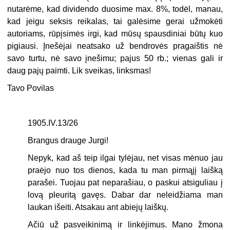
nutarėme, kad dividendo duosime max. 8%, todėl, manau,
kad jeigu seksis reikalas, tai galėsime gerai užmokėti
autoriams, rūpįsimės irgi, kad mūsų spausdiniai būtų kuo
pigiausi. Įnešėjai neatsako už bendrovės pragaištis nė
savo turtu, nė savo įnešimu; pajus 50 rb.; vienas gali ir
daug pajų paimti. Lik sveikas, linksmas!
Tavo Povilas
1905.IV.13/26
Brangus drauge Jurgi!
Nepyk, kad aš teip ilgai tylėjau, net visas mėnuo jau
praėjo nuo tos dienos, kada tu man pirmąjį laišką
parašei. Tuojau pat neparašiau, o paskui atsiguliau į
lovą pleuritą gavęs. Dabar dar neleidžiama man
laukan išeiti. Atsakau ant abiejų laiškų.
Ačiū už pasveikinimą ir linkėjimus. Mano žmona