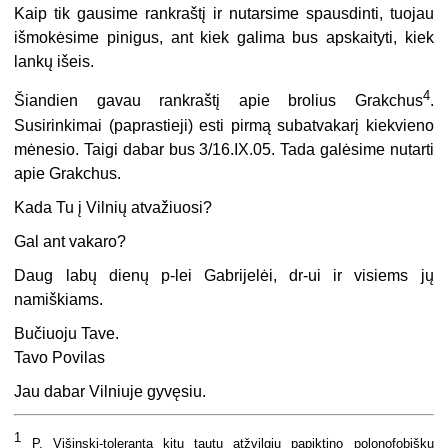
Kaip tik gausime rankraštį ir nutarsime spausdinti, tuojau
išmokėsime pinigus, ant kiek galima bus apskaityti, kiek
lankų išeis.
4
Šiandien gavau rankraštį apie brolius Grakchus
.
Susirinkimai (paprastieji) esti pirmą subatvakarį kiekvieno
mėnesio. Taigi dabar bus 3/16.IX.05. Tada galėsime nutarti
apie Grakchus.
Kada Tu į Vilnių atvažiuosi?
Gal ant vakaro?
Daug labų dienų p-lei Gabrijelėi, dr-ui ir visiems jų
namiškiams.
Bučiuoju Tave.
Tavo Povilas
Jau dabar Vilniuje gyvęsiu.
1
P. Višinskį-tolerantą kitų tautų atžvilgiu papiktino polonofobiškų