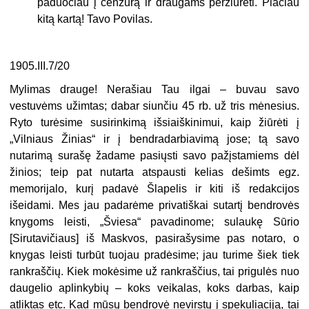
paduočiau į cenzūrą ir draugams peržiūrėti. Plačiau
kitą kartą! Tavo Povilas.
1905.III.7/20
Mylimas drauge! Nerašiau Tau ilgai – buvau savo
vestuvėms užimtas; dabar siunčiu 45 rb. už tris mėnesius.
Ryto turėsime susirinkimą išsiaiškinimui, kaip žiūrėti į
„Vilniaus Žinias“ ir į bendradarbiavimą jose; tą savo
nutarimą surašę žadame pasiųsti savo pažįstamiems dėl
žinios; teip pat nutarta atspausti kelias dešimts egz.
memorijalo, kurį padavė Šlapelis ir kiti iš redakcijos
išeidami. Mes jau padarėme privatiškai sutartį bendrovės
knygoms leisti, „Šviesa“ pavadinome; sulaukę Sūrio
[Sirutavičiaus] iš Maskvos, pasirašysime pas notaro, o
knygas leisti turbūt tuojau pradėsime; jau turime šiek tiek
rankraščių. Kiek mokėsime už rankraščius, tai prigulės nuo
daugelio aplinkybių – koks veikalas, koks darbas, kaip
atliktas etc. Kad mūsų bendrovė nevirstų į spekuliaciją, tai