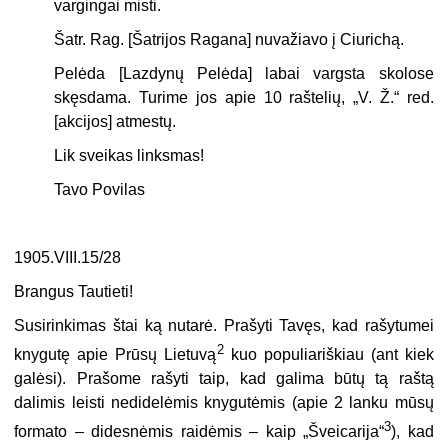
vargingai misti.
Šatr. Rag. [Šatrijos Ragana] nuvažiavo į Ciurichą.
Pelėda [Lazdynų Pelėda] labai vargsta skolose
skęsdama. Turime jos apie 10 raštelių, „V. Ž.“ red.
[akcijos] atmestų.
Lik sveikas linksmas!
Tavo Povilas
1905.VIII.15/28
Brangus Tautieti!
Susirinkimas štai ką nutarė. Prašyti Tavęs, kad rašytumei
2
knygutę apie Prūsų Lietuvą
kuo populiariškiau (ant kiek
galėsi). Prašome rašyti taip, kad galima būtų tą raštą
dalimis leisti nedidelėmis knygutėmis (apie 2 lanku mūsų
3
formato – didesnėmis raidėmis – kaip „Šveicarija“
), kad