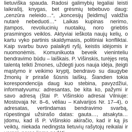
lietuviška spauda. Radosi galimybių legaliai leisti
laikraštį, knygas, bet grėsmių tebebuvo daug:
„cenzūra neleido…“, „koncesijų [leidimų] valdžia
nutarė nebeduoti…“ Laikas kupinas nerimo,
įtampos, revoliucinių nuotaikų, noro griebtis
prasmingos veiklos. Aktyviai ieškota naujų kelių, o
kartu vyko partinis skaldymasis, politiniai konfliktai.
Kaip svarbu buvo palaikyti ryšį, keistis idėjomis ir
nuomonėmis. Komunikuota beveik vieninteliu
bendravimo būdu – laiškais. P. Višinskis, turėjęs retą
talentą telkti žmones, uždegti juos nauja idėja, įteigti
mąstymo ir veikimo kryptį, bendravo su daugybe
žmonių ir prirašė šūsnis laiškų. Šiandien tokia
korespondencija daug kuo stebina, pavyzdžiui,
informatyvumu: adresantas, be kita ko, pažymi ir
savo adresą (štai P. Višinskio adresai Vilniuje:
Mostovaja Nr. 8–6, vėliau – Kalvarijos Nr. 17–4), o
adresatas, vertindamas bendravimo svarbą,
rūpestingai užsirašo datas: gauta…, atsakyta…
Įdomu, kad iš P. Višinskio akiračio, kad ir ką jis
veiktų, niekada nedingsta lietuvių rašytojų reikalai ir