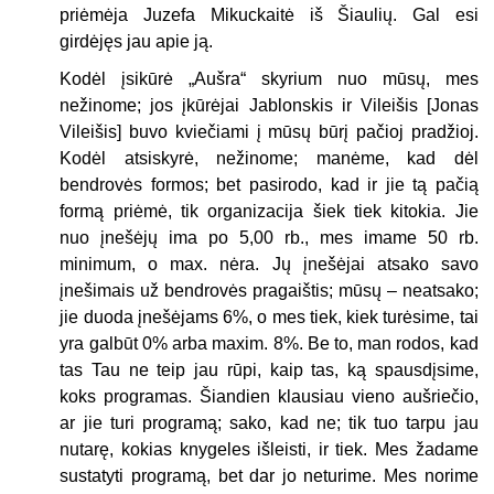
priėmėja Juzefa Mikuckaitė iš Šiaulių. Gal esi
girdėjęs jau apie ją.
Kodėl įsikūrė „Aušra“ skyrium nuo mūsų, mes
nežinome; jos įkūrėjai Jablonskis ir Vileišis [Jonas
Vileišis] buvo kviečiami į mūsų būrį pačioj pradžioj.
Kodėl atsiskyrė, nežinome; manėme, kad dėl
bendrovės formos; bet pasirodo, kad ir jie tą pačią
formą priėmė, tik organizacija šiek tiek kitokia. Jie
nuo įnešėjų ima po 5,00 rb., mes imame 50 rb.
minimum, o max. nėra. Jų įnešėjai atsako savo
įnešimais už bendrovės pragaištis; mūsų – neatsako;
jie duoda įnešėjams 6%, o mes tiek, kiek turėsime, tai
yra galbūt 0% arba maxim. 8%. Be to, man rodos, kad
tas Tau ne teip jau rūpi, kaip tas, ką spausdįsime,
koks programas. Šiandien klausiau vieno aušriečio,
ar jie turi programą; sako, kad ne; tik tuo tarpu jau
nutarę, kokias knygeles išleisti, ir tiek. Mes žadame
sustatyti programą, bet dar jo neturime. Mes norime