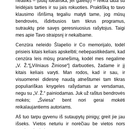
neatliks – (būtų ideališka, jei galėtų!) – reikia tada su
leidėjais tarties ir su jais rokuoties. Praktišką to tavo
klausimo išrišimą tegaliu matyti tame, jog mūsų
bendrovės, išdirbusios tam tikrus programus,
sutrauktų prie savęs geresniuosius rašytojus. Taigi
mes apie Tavo straipsnį ir nekalbame.
Cenzūra neleido Šlapelio ir Co memorijalo, todėl
prisieis kitais keliais apskelbti; nebepasitikėdami, kad
cenzūra leis mūsų pranešimą, kodėl mes negalime
„V. Ž.“[„Vilniaus Žiniose“] darbuoties, žadame ir jį
kitais keliais varyti. Man rodos, kad ir sau, ir
visuomenei didesnę naudą atneštumei tam tikras
populiariškas knygeles rašydamas ar versdamas,
negu su „V. Ž.“ painiodamas. Juk už raštus bendrovės
mokės; „Šviesa“ bent nori gerai mokėti
reikalaujantiems autoriams.
Aš tuo tarpu gyvenu iš sutaupytų pinigų; greit jie jau
išseks. Vietos neturiu ir norėčiau be vietos nors