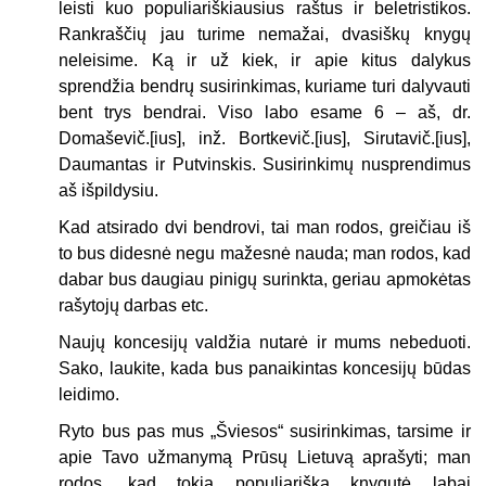
leisti kuo populiariškiausius raštus ir beletristikos.
Rankraščių jau turime nemažai, dvasiškų knygų
neleisime. Ką ir už kiek, ir apie kitus dalykus
sprendžia bendrų susirinkimas, kuriame turi dalyvauti
bent trys bendrai. Viso labo esame 6 – aš, dr.
Domaševič.[ius], inž. Bortkevič.[ius], Sirutavič.[ius],
Daumantas ir Putvinskis. Susirinkimų nusprendimus
aš išpildysiu.
Kad atsirado dvi bendrovi, tai man rodos, greičiau iš
to bus didesnė negu mažesnė nauda; man rodos, kad
dabar bus daugiau pinigų surinkta, geriau apmokėtas
rašytojų darbas etc.
Naujų koncesijų valdžia nutarė ir mums nebeduoti.
Sako, laukite, kada bus panaikintas koncesijų būdas
leidimo.
Ryto bus pas mus „Šviesos“ susirinkimas, tarsime ir
apie Tavo užmanymą Prūsų Lietuvą aprašyti; man
rodos, kad tokia populiariška knygutė labai