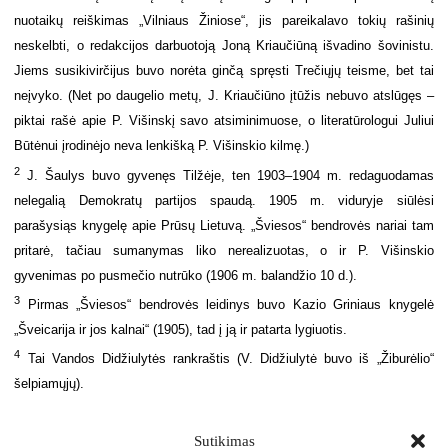
nuotaikų reiškimas „Vilniaus Žiniose“, jis pareikalavo tokių rašinių
neskelbti, o redakcijos darbuotoją Joną Kriaučiūną išvadino šovinistu.
Jiems susikivirčijus buvo norėta ginčą spręsti Trečiųjų teisme, bet tai
neįvyko. (Net po daugelio metų, J. Kriaučiūno įtūžis nebuvo atslūgęs –
piktai rašė apie P. Višinskį savo atsiminimuose, o literatūrologui Juliui
Būtėnui įrodinėjo neva lenkišką P. Višinskio kilmę.)
2
J. Šaulys buvo gyvenęs Tilžėje, ten 1903–1904 m. redaguodamas
nelegalią Demokratų partijos spaudą. 1905 m. viduryje siūlėsi
parašysiąs knygelę apie Prūsų Lietuvą. „Šviesos“ bendrovės nariai tam
pritarė, tačiau sumanymas liko nerealizuotas, o ir P. Višinskio
gyvenimas po pusmečio nutrūko (1906 m. balandžio 10 d.).
3
Pirmas „Šviesos“ bendrovės leidinys buvo Kazio Griniaus knygelė
„Šveicarija ir jos kalnai“ (1905), tad į ją ir patarta lygiuotis.
4
Tai Vandos Didžiulytės rankraštis (V. Didžiulytė buvo iš „Žiburėlio“
šelpiamųjų).
Sutikimas