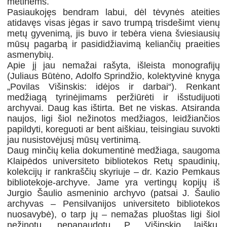
metinėms.
Pasiaukojęs bendram labui, dėl tėvynės ateities
atidavęs visas jėgas ir savo trumpą trisdešimt vienų
metų gyvenimą, jis buvo ir tebėra viena šviesiausių
mūsų pagarbą ir pasididžiavimą keliančių praeities
asmenybių.
Apie jį jau nemažai rašyta, išleista monografijų
(Juliaus Būtėno, Adolfo Sprindžio, kolektyvinė knyga
„Povilas Višinskis: idėjos ir darbai“). Renkant
medžiagą tyrinėjimams peržiūrėti ir išstudijuoti
archyvai. Daug kas ištirta. Bet ne viskas. Atsiranda
naujos, ligi šiol nežinotos medžiagos, leidžiančios
papildyti, koreguoti ar bent aiškiau, teisingiau suvokti
jau nusistovėjusį mūsų vertinimą.
Daug minčių kelia dokumentinė medžiaga, saugoma
Klaipėdos universiteto bibliotekos Retų spaudinių,
kolekcijų ir rankraščių skyriuje – dr. Kazio Pemkaus
bibliotekoje-archyve. Jame yra vertingų kopijų iš
Jurgio Šaulio asmeninio archyvo (patsai J. Šaulio
archyvas – Pensilvanijos universiteto bibliotekos
nuosavybė), o tarp jų – nemažas pluoštas ligi šiol
nežinotų, nepanaudotų P. Višinskio laiškų.