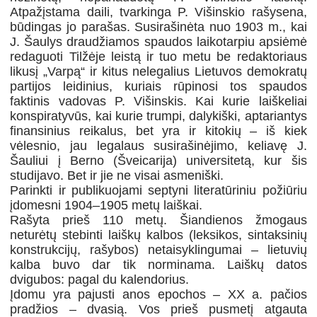
Atpažįstama daili, tvarkinga P. Višinskio rašysena,
būdingas jo parašas. Susirašinėta nuo 1903 m., kai
J. Šaulys draudžiamos spaudos laikotarpiu apsiėmė
redaguoti Tilžėje leistą ir tuo metu be redaktoriaus
likusį „Varpą“ ir kitus nelegalius Lietuvos demokratų
partijos leidinius, kuriais rūpinosi tos spaudos
faktinis vadovas P. Višinskis. Kai kurie laiškeliai
konspiratyvūs, kai kurie trumpi, dalykiški, aptariantys
finansinius reikalus, bet yra ir kitokių – iš kiek
vėlesnio, jau legalaus susirašinėjimo, keliavę J.
Šauliui į Berno (Šveicarija) universitetą, kur šis
studijavo. Bet ir jie ne visai asmeniški.
Parinkti ir publikuojami septyni literatūriniu požiūriu
įdomesni 1904–1905 metų laiškai.
Rašyta prieš 110 metų. Šiandienos žmogaus
neturėtų stebinti laiškų kalbos (leksikos, sintaksinių
konstrukcijų, rašybos) netaisyklingumai – lietuvių
kalba buvo dar tik norminama. Laiškų datos
dvigubos: pagal du kalendorius.
Įdomu yra pajusti anos epochos – XX a. pačios
pradžios – dvasią. Vos prieš pusmetį atgauta