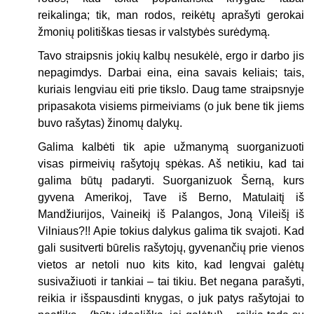
reikalinga; tik, man rodos, reikėtų aprašyti gerokai
žmonių politiškas tiesas ir valstybės surėdymą.
Tavo straipsnis jokių kalbų nesukėlė, ergo ir darbo jis
nepagimdys. Darbai eina, eina savais keliais; tais,
kuriais lengviau eiti prie tikslo. Daug tame straipsnyje
pripasakota visiems pirmeiviams (o juk bene tik jiems
buvo rašytas) žinomų dalykų.
Galima kalbėti tik apie užmanymą suorganizuoti
visas pirmeivių rašytojų spėkas. Aš netikiu, kad tai
galima būtų padaryti. Suorganizuok Šerną, kurs
gyvena Amerikoj, Tave iš Berno, Matulaitį iš
Mandžiurijos, Vaineikį iš Palangos, Joną Vileišį iš
Vilniaus?!! Apie tokius dalykus galima tik svajoti. Kad
gali susitverti būrelis rašytojų, gyvenančių prie vienos
vietos ar netoli nuo kits kito, kad lengvai galėtų
susivažiuoti ir tankiai – tai tikiu. Bet negana parašyti,
reikia ir išspausdinti knygas, o juk patys rašytojai to