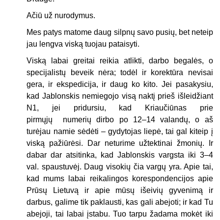
Ačiū už nurodymus.
Mes patys matome daug silpnų savo pusių, bet neteip
jau lengva viską tuojau pataisyti.
Viską labai greitai reikia atlikti, darbo begalės, o
specijalistų beveik nėra; todėl ir korektūra nevisai
gera, ir ekspedicija, ir daug ko kito. Jei pasakysiu,
kad Jablonskis nemiegojo visą naktį prieš išleidžiant
N1, jei pridursiu, kad Kriaučiūnas prie
pirmųjų numerių dirbo po 12–14 valandų, o aš
turėjau namie sėdėti – gydytojas liepė, tai gal kiteip į
viską pažiūrėsi. Dar neturime užtektinai žmonių. Ir
dabar dar atsitinka, kad Jablonskis vargsta iki 3–4
val. spaustuvėj. Daug visokių čia vargų yra. Apie tai,
kad mums labai reikalingos korespondencijos apie
Prūsų Lietuvą ir apie mūsų išeivių gyvenimą ir
darbus, galime tik paklausti, kas gali abejoti; ir kad Tu
abejoji, tai labai įstabu. Tuo tarpu žadama mokėt iki