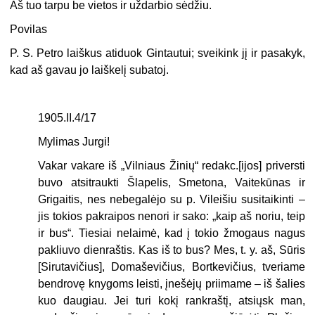
Aš tuo tarpu be vietos ir uždarbio sėdžiu.
Povilas
P. S. Petro laiškus atiduok Gintautui; sveikink jį ir pasakyk,
kad aš gavau jo laiškelį subatoj.
1905.II.4/17
Mylimas Jurgi!
Vakar vakare iš „Vilniaus Žinių“ redakc.[ijos] priversti
buvo atsitraukti Šlapelis, Smetona, Vaitekūnas ir
Grigaitis, nes nebegalėjo su p. Vileišiu susitaikinti –
jis tokios pakraipos nenori ir sako: „kaip aš noriu, teip
ir bus“. Tiesiai nelaimė, kad į tokio žmogaus nagus
pakliuvo dienraštis. Kas iš to bus? Mes, t. y. aš, Sūris
[Sirutavičius], Domaševičius, Bortkevičius, tveriame
bendrovę knygoms leisti, įnešėjų priimame – iš šalies
kuo daugiau. Jei turi kokį rankraštį, atsiųsk man,