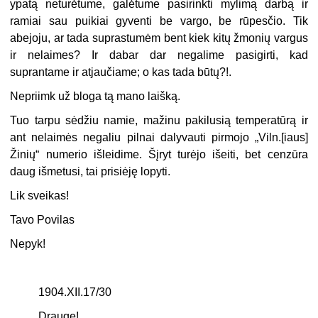
ypatą neturėtume, galėtume pasirinkti mylimą darbą ir
ramiai sau puikiai gyventi be vargo, be rūpesčio. Tik
abejoju, ar tada suprastumėm bent kiek kitų žmonių vargus
ir nelaimes? Ir dabar dar negalime pasigirti, kad
suprantame ir atjaučiame; o kas tada būtų?!.
Nepriimk už bloga tą mano laišką.
Tuo tarpu sėdžiu namie, mažinu pakilusią temperatūrą ir
ant nelaimės negaliu pilnai dalyvauti pirmojo „Viln.[iaus]
Žinių“ numerio išleidime. Šįryt turėjo išeiti, bet cenzūra
daug išmetusi, tai prisiėję lopyti.
Lik sveikas!
Tavo Povilas
Nepyk!
1904.XII.17/30
Drauge!