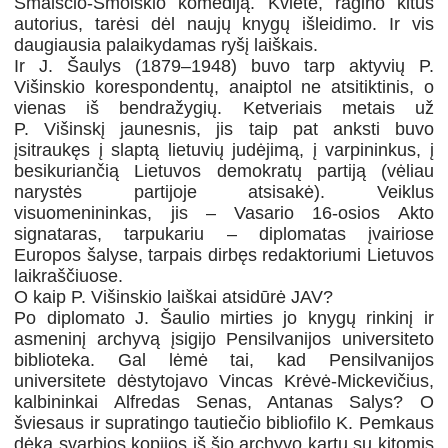
Smalsčio-Smolskio komediją. Kvietė, ragino kitus
autorius, tarėsi dėl naujų knygų išleidimo. Ir vis
daugiausia palaikydamas ryšį laiškais.
Ir J. Šaulys (1879–1948) buvo tarp aktyvių P.
Višinskio korespondentų, anaiptol ne atsitiktinis, o
vienas iš bendražygių. Ketveriais metais už
P. Višinskį jaunesnis, jis taip pat anksti buvo
įsitraukęs į slaptą lietuvių judėjimą, į varpininkus, į
besikuriančią Lietuvos demokratų partiją (vėliau
narystės partijoje atsisakė). Veiklus
visuomenininkas, jis – Vasario 16-osios Akto
signataras, tarpukariu – diplomatas įvairiose
Europos šalyse, tarpais dirbęs redaktoriumi Lietuvos
laikraščiuose.
O kaip P. Višinskio laiškai atsidūrė JAV?
Po diplomato J. Šaulio mirties jo knygų rinkinį ir
asmeninį archyvą įsigijo Pensilvanijos universiteto
biblioteka. Gal lėmė tai, kad Pensilvanijos
universitete dėstytojavo Vincas Krėvė-Mickevičius,
kalbininkai Alfredas Senas, Antanas Salys? O
šviesaus ir supratingo tautiečio bibliofilo K. Pemkaus
dėka svarbios kopijos iš šio archyvo kartu su kitomis