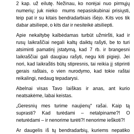
2 kap. už eilutę. Nežinau, ko norėjai nuo pirmųjų
numerių; juk nieko mums nepasiskubinai prisiųsti,
teip pat ir su kitais bendradarbiais išėjo. Kits vos tik
dabar atsiliepė, o kits dar ir nesiteikė atsiliepti.
Apie nekaltybę kalbėdamas turbūt užmiršti, kad ir
rusų laikraščiai negali kaltų daiktų rašyti, be to turi
atsiminti pamatinį įstatymą, kad 7 rb. ir brangesni
laikraščiai gali daugiau rašyti, negu kiti pigieji. Jei
nori, kad laikraštis būtų stipresnis, tai reikia jį stiprinti
gerais raštais, o vien nurodymo, kad tokie raštai
reikalingi, nedaug tepadarysi.
Abelnai visas Tavo laiškas ir anas, ant kurio
neatsakėme, labai keistas.
„Geresnių mes turime naujienų“ rašai. Kaip tą
suprasti? Kad turėdami – netalpiname?! O
neturėdami – ir nenorime turėti?! nenorime ieškoti?!
Ar daugelis iš tų bendradarbių, kuriems nepatiko