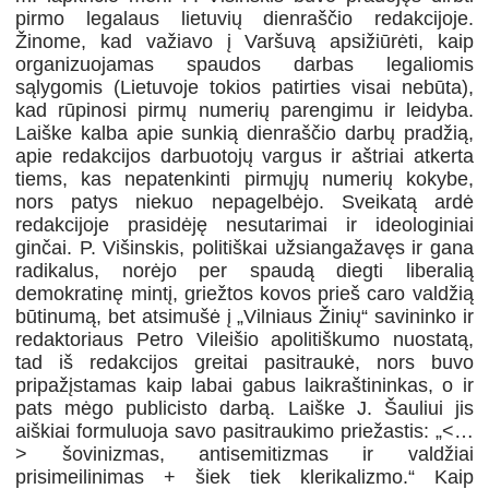
pirmo legalaus lietuvių dienraščio redakcijoje.
Žinome, kad važiavo į Varšuvą apsižiūrėti, kaip
organizuojamas spaudos darbas legaliomis
sąlygomis (Lietuvoje tokios patirties visai nebūta),
kad rūpinosi pirmų numerių parengimu ir leidyba.
Laiške kalba apie sunkią dienraščio darbų pradžią,
apie redakcijos darbuotojų vargus ir aštriai atkerta
tiems, kas nepatenkinti pirmųjų numerių kokybe,
nors patys niekuo nepagelbėjo. Sveikatą ardė
redakcijoje prasidėję nesutarimai ir ideologiniai
ginčai. P. Višinskis, politiškai užsiangažavęs ir gana
radikalus, norėjo per spaudą diegti liberalią
demokratinę mintį, griežtos kovos prieš caro valdžią
būtinumą, bet atsimušė į „Vilniaus Žinių“ savininko ir
redaktoriaus Petro Vileišio apolitiškumo nuostatą,
tad iš redakcijos greitai pasitraukė, nors buvo
pripažįstamas kaip labai gabus laikraštininkas, o ir
pats mėgo publicisto darbą. Laiške J. Šauliui jis
aiškiai formuluoja savo pasitraukimo priežastis: „<…
> šovinizmas, antisemitizmas ir valdžiai
prisimeilinimas + šiek tiek klerikalizmo.“ Kaip