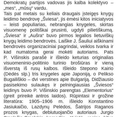
Demokratų partijos vadovas jis kalba kolektyvo –
„mes“, „mūsų“ vardu.
Tais pat metais su keliais draugais įsteigęs knygų
leidimo bendrovę „Šviesa“, jis ėmėsi kitos iniciatyvos
– leisti populiarias, nebrangias knygeles, skirtas
visuomenę politiškai prusinti, ugdyti pilietiškumą.
„Šviesa“ ir „Aušra“ buvo pirmos legalios lietuviškų
knygų leidimo bendrovės. Laiške J. Šauliui aiškinami
bendrovės organizaciniai pagrindai, veiklos tvarka ir
kad numatoma gerai mokėti autoriams. Pats
P. Višinskis parašė ir išleido keturias originalias
visuomeninio-politinio turinio brošiūras ir vieną
išverstą iš rusų kalbos. Išleido Stepono Kairio
(Dėdės slp.) tris knygeles apie Japoniją, o Pelikso
Bugailiškio – dvi verstines apie Bulgariją. Didžiausio
pasisekimo sulaukęs ir pelningiausias „Šviesos“
leidinys buvo P. Višinskio parengtas „Elementorius“
(greit prireikė antros laidos). Rūpintasi ir grožine
literatūra: 1905–1906 m. išleido Konstantino
Jasiukaičio, Lazdynų Pelėdos, Šatrijos Raganos
prozos knygas, debiutuojančio autoriaus Jurgio