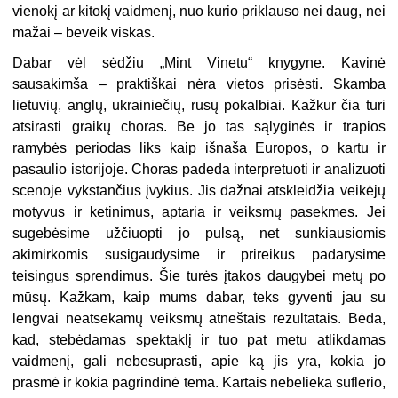
vienokį ar kitokį vaidmenį, nuo kurio priklauso nei daug, nei
mažai – beveik viskas.
Dabar vėl sėdžiu „Mint Vinetu“ knygyne. Kavinė
sausakimša – praktiškai nėra vietos prisėsti. Skamba
lietuvių, anglų, ukrainiečių, rusų pokalbiai. Kažkur čia turi
atsirasti graikų choras. Be jo tas sąlyginės ir trapios
ramybės periodas liks kaip išnaša Europos, o kartu ir
pasaulio istorijoje. Choras padeda
interpretuoti ir analizuoti
scenoje vykstančius įvykius. Jis dažnai atskleidžia veikėjų
motyvus ir ketinimus, aptaria ir veiksmų pasekmes. Jei
sugebėsime užčiuopti jo pulsą, net sunkiausiomis
akimirkomis susigaudysime ir prireikus padarysime
teisingus sprendimus. Šie turės įtakos daugybei metų po
mūsų. Kažkam, kaip mums dabar, teks gyventi jau su
lengvai neatsekamų veiksmų atneštais rezultatais. Bėda,
kad, stebėdamas spektaklį ir tuo pat metu atlikdamas
vaidmenį, gali nebesuprasti, apie ką jis yra, kokia jo
prasmė ir kokia pagrindinė tema. Kartais nebelieka suflerio,