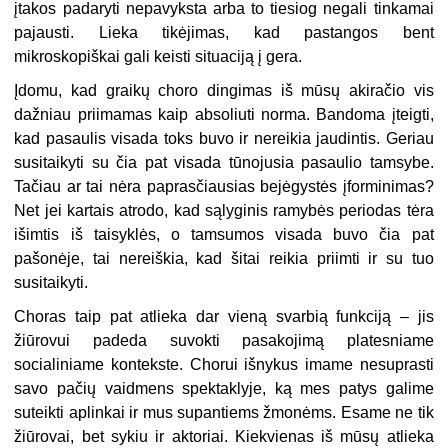
įtakos padaryti nepavyksta arba to tiesiog negali tinkamai
pajausti. Lieka tikėjimas, kad pastangos bent
mikroskopiškai gali keisti situaciją į gera.
Įdomu, kad graikų choro dingimas iš mūsų akiračio vis
dažniau priimamas kaip absoliuti norma. Bandoma įteigti,
kad pasaulis visada toks buvo ir nereikia jaudintis. Geriau
susitaikyti su čia pat visada tūnojusia pasaulio tamsybe.
Tačiau ar tai nėra paprasčiausias bejėgystės įforminimas?
Net jei kartais atrodo, kad sąlyginis ramybės periodas tėra
išimtis iš taisyklės, o tamsumos visada buvo čia pat
pašonėje, tai nereiškia, kad šitai reikia priimti ir su tuo
susitaikyti.
Choras taip pat atlieka dar vieną svarbią funkciją – jis
žiūrovui padeda suvokti pasakojimą platesniame
socialiniame kontekste. Chorui išnykus imame nesuprasti
savo pačių vaidmens spektaklyje, ką mes patys galime
suteikti aplinkai ir mus supantiems žmonėms. Esame ne tik
žiūrovai, bet sykiu ir aktoriai. Kiekvienas iš mūsų atlieka