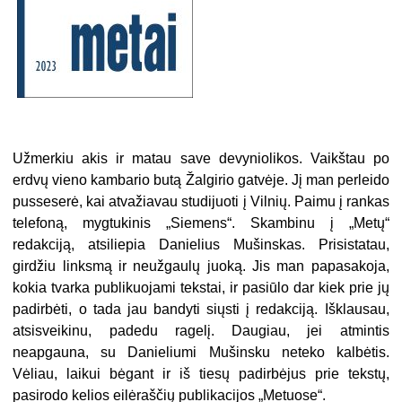
Užmerkiu akis ir matau save devyniolikos. Vaikštau po
erdvų vieno kambario butą Žalgirio gatvėje. Jį man perleido
pusseserė, kai atvažiavau studijuoti į Vilnių. Paimu į rankas
telefoną, mygtukinis „Siemens“. Skambinu į „Metų“
redakciją, atsiliepia Danielius Mušinskas. Prisistatau,
girdžiu linksmą ir neužgaulų juoką. Jis man papasakoja,
kokia tvarka publikuojami tekstai, ir pasiūlo dar kiek prie jų
padirbėti, o tada jau bandyti siųsti į redakciją. Išklausau,
atsisveikinu, padedu ragelį. Daugiau, jei atmintis
neapgauna, su Danieliumi Mušinsku neteko kalbėtis.
Vėliau, laikui bėgant ir iš tiesų padirbėjus prie tekstų,
pasirodo kelios eilėraščių publikacijos „Metuose“.