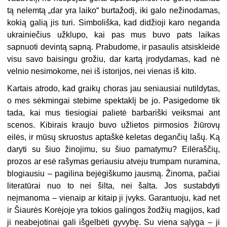
tą nelemtą „dar yra laiko“ burtažodį, iki galo nežinodamas,
kokią galią jis turi. Simboliška, kad didžioji karo neganda
ukrainiečius užklupo, kai pas mus buvo pats laikas
sapnuoti devintą sapną. Prabudome, ir pasaulis atsiskleidė
visu savo baisingu grožiu, dar kartą įrodydamas, kad nė
velnio nesimokome, nei iš istorijos, nei vienas iš kito.
Kartais atrodo, kad graikų choras jau seniausiai nutildytas,
o mes sėkmingai stebime spektaklį be jo. Pasigedome tik
tada, kai mus tiesiogiai palietė barbariški veiksmai ant
scenos. Kibirais kraujo buvo užlietos pirmosios žiūrovų
eilės, ir mūsų skruostus aptaškė keletas degančių lašų. Ką
daryti su šiuo žinojimu, su šiuo pamatymu? Eilėraščių,
prozos ar esė rašymas geriausiu atveju trumpam nuramina,
blogiausiu – pagilina bejėgiškumo jausmą. Žinoma, pačiai
literatūrai nuo to nei šilta, nei šalta. Jos sustabdyti
neįmanoma – vienaip ar kitaip ji įvyks. Garantuoju, kad net
ir Šiaurės Korėjoje yra tokios galingos žodžių magijos, kad
ji neabejotinai gali išgelbėti gyvybę. Su viena sąlyga – ji