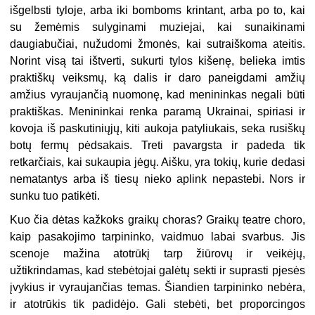
išgelbsti tyloje, arba iki bomboms krintant, arba po to, kai
su žemėmis sulyginami muziejai, kai sunaikinami
daugiabučiai, nužudomi žmonės, kai sutraiškoma ateitis.
Norint visą tai ištverti, sukurti tylos kišenę, belieka imtis
praktiškų veiksmų, ką dalis ir daro paneigdami amžių
amžius vyraujančią nuomonę, kad menininkas negali būti
praktiškas. Menininkai renka paramą Ukrainai, spiriasi ir
kovoja iš paskutiniųjų, kiti aukoja patyliukais, seka rusiškų
botų
fermų pėdsakais. Treti pavargsta ir padeda tik
retkarčiais, kai sukaupia jėgų. Aišku, yra tokių, kurie dedasi
nematantys arba iš tiesų nieko aplink nepastebi. Nors ir
sunku tuo patikėti.
Kuo čia dėtas kažkoks graikų choras?
Graikų teatre choro,
kaip pasakojimo tarpininko, vaidmuo labai svarbus. Jis
scenoje mažina atotrūkį tarp žiūrovų ir veikėjų,
užtikrindamas, kad stebėtojai galėtų sekti ir suprasti pjesės
įvykius ir vyraujančias temas. Šiandien tarpininko nebėra,
ir atotrūkis tik padidėjo. Gali stebėti, bet proporcingos