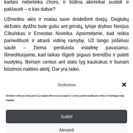
kartais nebelieka choro, ir būtina akimirkai sustoti ir
paklausti – o kas dabar?
Užmerkiu akis ir matau save dvidešimt dvejų. Degtukų
dėžutės dydžio bute guliu ant grindų, tyloje drybso Nerijus
Cibulskas ir Ernestas Noreika. Apsimetame, kad reikia
pamedituoti ir atrasti vidinę ramybę. Už lango įsišėlusi
saulė – žiema perduoda estafetę pavasariui.
Išmedituojame, kad laikas išgerti pigaus brendžio ir patirti
nuotykių. Beriam centus ant stalo lyg kauliukus ir buriam
būsimos nakties ateitį. Dar yra laiko.
Sutikimas
Siekdami teikti geriausią patirtį, įrenginio informacijai saugoti ir (arba) pasiekti naudojame tokias technologijas kaip
slapukus.
Sutikti
Apie mus
Redakcija
Prenumerata
Atmesti