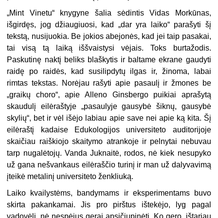
„
Mint Vinetu“ knygyne šalia sėdintis Vidas Morkūnas,
išgirdęs, jog džiaugiuosi, kad „dar yra laiko“ parašyti šį
tekstą, nusijuokia. Be jokios abejonės, kad jei taip pasakai,
tai visą tą laiką iššvaistysi vėjais. Toks burtažodis.
Paskutinę naktį beliks blaškytis ir baltame ekrane gaudyti
raidę po raidės, kad susilipdytų ilgas ir, žinoma, labai
rimtas tekstas. Norėjau rašyti apie pasaulį ir žmones be
„graikų choro“, apie Alleno Ginsbergo puikiai aprašytą
skaudulį eilėraštyje „pasaulyje gausybė šiknų, gausybė
skylių“, bet ir vėl išėjo labiau apie save nei apie ką kita. Šį
eilėraštį kadaise Edukologijos universiteto auditorijoje
skaičiau raiškiojo skaitymo atrankoje ir pelnytai nebuvau
tarp nugalėtojų. Vanda Juknaitė, rodos, nė kiek nesupyko
už gana nešvankaus eilėraščio turinį ir man už dalyvavimą
įteikė metalinį universiteto ženkliuką.
Laiko kvailystėms, bandymams ir eksperimentams buvo
skirta pakankamai. Jis pro pirštus ištekėjo, lyg pagal
vadovėlį, nė nespėjus gerai apsičiupinėti. Ko gero, ištariau