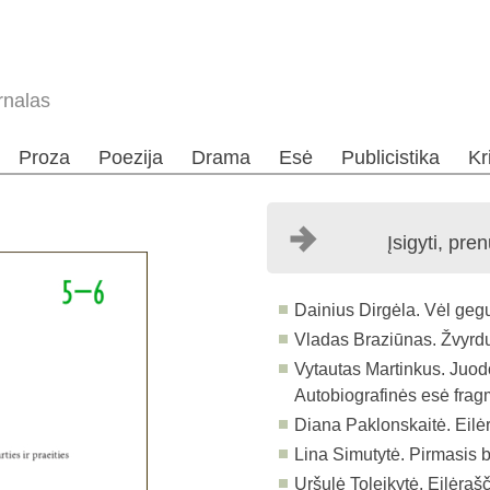
rnalas
Proza
Poezija
Drama
Esė
Publicistika
Kr
Įsigyti, pre
Dainius Dirgėla. Vėl geg
Vladas Braziūnas. Žvyrdu
Vytautas Martinkus. Juodo
Autobiografinės esė fra
Diana Paklonskaitė. Eilė
Lina Simutytė. Pirmasis
Uršulė Toleikytė. Eilėrašč