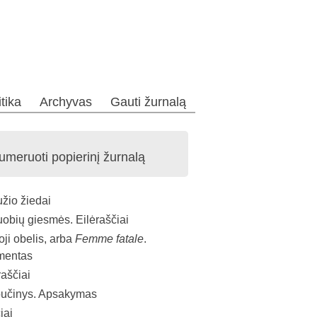
itika
Archyvas
Gauti žurnalą
numeruoti popierinį žurnalą
užio žiedai
obių giesmės. Eilėraščiai
ji obelis, arba
Femme fatale
.
gmentas
raščiai
 bučinys. Apsakymas
iai