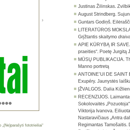
Justinas Žilinskas. Zvil
August Strindberg. Sujun
Guntars Godiņš. Eilėrašč
LITERATŪROS MOKSLAS
Grįžtantis skaitymo
draiv
APIE KŪRYBĄ IR SAVE
praeities“. Poetę Jurgit
MŪSŲ PUBLIKACIJA.
T
Manno portretą
ANTOINE’UI DE SAINT
Exupéry. Jaunystės laišk
ĮŽVALGOS.
Dalia Kižlie
RECENZIJOS.
Laimantas
Sokolovaitės „Pozuotoja“
Viktorija Ivanova. Eiliuot
Nastaravičiaus „Antra dal
Regimantas Tamošaitis. D
„(Ne)parašyti fototrieiliai“