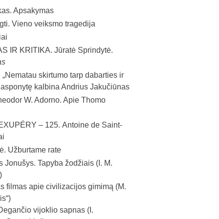
bikas. Apsakymas
gti. Vieno veiksmo tragedija
iai
 IR KRITIKA.
Jūratė Sprindytė.
as
.
„Nematau skirtumo tarp dabarties ir
ą Jasponytę kalbina Andrius Jakučiūnas
heodor W. Adorno. Apie Thomo
 EXUPÉRY – 125.
Antoine de Saint-
ai
nė. Užburtame rate
 Jonušys. Tapyba žodžiais (I. M.
)
as filmas apie civilizacijos gimimą (M.
is“)
egančio vijoklio sapnas (I.