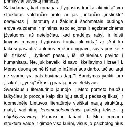
primityviai suvoktą mimezę.
Sakydamas, kad romanas „Lygiosios trunka akimirką“ yra
struktūras valdančio proto ar jas juntančio „instinkto“
perėjimas
į literatūrą su žaidimui šachmatais būdinga
erdve vaizdams ir mintims, asociacijoms ir egzistencinėms
įžvalgoms, aš neteigčiau, kad pradėjęs rašyti ir leisti
knygas romanų „Lygiosios trunka akimirką“ ar „Ant ko
laikosi pasaulis“ autorius ėmė ir emigravo, suvis persikėlė
iš „fizikos“ į „lyrikos“ pasaulį, iš inžinieriaus pavirto į
humanitarą. Ne, juk beveik iki savo iškeliavimo į Izraelį I.
Meras duoną pelnė iš radijo inžinieriaus darbo, tačiau argi
ne svarbu yra pats buvimas „tarp“? Bandymas įveikti tarp
„fizikų“ ir „lyrikų“ iškastą prarają buvo efektyvus.
Svarbiausiu literatūrinio jaunojo I. Mero portreto bruožu
laikyčiau jo prozoje kaip tiksliųjų studijų pėdsaką likusį ir
tuometinėje Lietuvos literatūroje visiškai naują struktūrų,
matyt, vadintinų
fenomenologinėmis
, paiešką tekste, jų
objektyvizavimą
. Paprasčiau tariant, I. Mero romano
struktūra valdė ir gimdė visą kūrinį, visus jo psichologinius