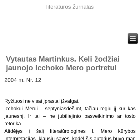
literatūros žurnalas
Vytautas Martinkus. Keli žodžiai
jaunojo Icchoko Mero portretui
2004 m. Nr. 12
Ryžtuosi ne visai įprastai įžvalgai.
Icchokui Merui – septyniasdešimt, tačiau regiu jį kur kas
jaunesnį. Ir tai – ne jubiliejinio pasveikinimo ar tosto
retorika.
Atidėjęs į šalį literatūrologines I. Mero kūrybos
interpretacijas, klausiu savęs, kodėl šis autorius buvo man