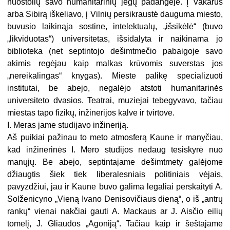
nuostolių savo humanitarinių jėgų padangėje. Į Vakarus
arba Sibirą iškeliavo, į Vilnių persikraustė dauguma miesto,
buvusio laikinąja sostine, intelektualų, „išsikėlė“ (buvo
„likviduotas“) universitetas, išsidalyta ir naikinama jo
biblioteka (net septintojo dešimtmečio pabaigoje savo
akimis regėjau kaip malkas krūvomis suverstas jos
„nereikalingas“ knygas). Mieste palikę specializuoti
institutai, be abejo, negalėjo atstoti humanitarinės
universiteto dvasios. Teatrai, muziejai tebegyvavo, tačiau
miestas tapo fizikų, inžinerijos kalve ir tvirtove.
I. Meras jame studijavo inžineriją.
Aš puikiai pažinau to meto atmosferą Kaune ir manyčiau,
kad inžinerinės I. Mero studijos nedaug tesiskyrė nuo
manųjų. Be abejo, septintajame dešimtmety galėjome
džiaugtis šiek tiek liberalesniais politiniais vėjais,
pavyzdžiui, jau ir Kaune buvo galima legaliai perskaityti A.
Solženicyno „Vieną Ivano Denisovičiaus dieną“, o iš „antrų
rankų“ vienai nakčiai gauti A. Mackaus ar J. Aisčio eilių
tomelį, J. Gliaudos „Agoniją“. Tačiau kaip ir šeštajame