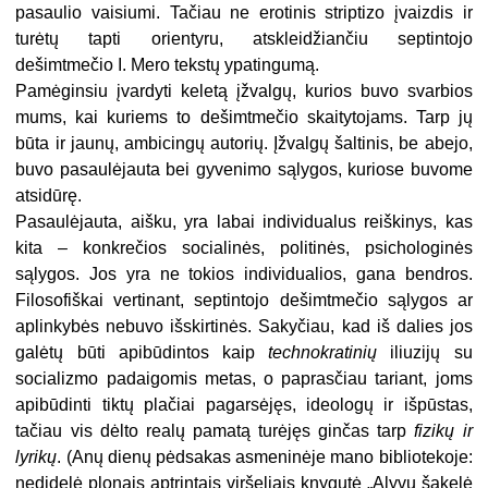
pasaulio vaisiumi. Tačiau ne erotinis striptizo įvaizdis ir
turėtų tapti orientyru, atskleidžiančiu septintojo
dešimtmečio I. Mero tekstų ypatingumą.
Pamėginsiu įvardyti keletą įžvalgų, kurios buvo svarbios
mums, kai kuriems to dešimtmečio skaitytojams. Tarp jų
būta ir jaunų, ambicingų autorių. Įžvalgų šaltinis, be abejo,
buvo pasaulėjauta bei gyvenimo sąlygos, kuriose buvome
atsidūrę.
Pasaulėjauta, aišku, yra labai individualus reiškinys, kas
kita – konkrečios socialinės, politinės, psichologinės
sąlygos. Jos yra ne tokios individualios, gana bendros.
Filosofiškai vertinant, septintojo dešimtmečio sąlygos ar
aplinkybės nebuvo išskirtinės. Sakyčiau, kad iš dalies jos
galėtų būti apibūdintos kaip
technokratinių
iliuzijų su
socializmo padaigomis metas, o paprasčiau tariant, joms
apibūdinti tiktų plačiai pagarsėjęs, ideologų ir išpūstas,
tačiau vis dėlto realų pamatą turėjęs ginčas tarp
fizikų ir
lyrikų
. (Anų dienų pėdsakas asmeninėje mano bibliotekoje:
nedidelė plonais aptrintais viršeliais knygutė „Alyvų šakelė