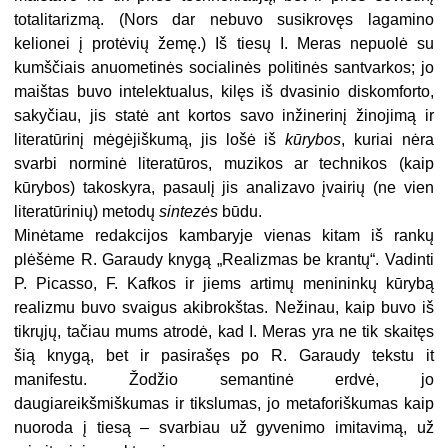
totalitarizmą. (Nors dar nebuvo susikrovęs lagamino
kelionei į protėvių žemę.) Iš tiesų I. Meras nepuolė su
kumščiais anuometinės socialinės politinės santvarkos; jo
maištas buvo intelektualus, kilęs iš dvasinio diskomforto,
sakyčiau, jis statė ant kortos savo inžinerinį žinojimą ir
literatūrinį mėgėjiškumą, jis lošė iš
kūrybos
, kuriai nėra
svarbi norminė literatūros, muzikos ar technikos (kaip
kūrybos) takoskyra, pasaulį jis analizavo įvairių (ne vien
literatūrinių) metodų
sintezės
būdu.
Minėtame redakcijos kambaryje vienas kitam iš rankų
plėšėme R. Garaudy knygą „Realizmas be krantų“. Vadinti
P. Picasso, F. Kafkos ir jiems artimų menininkų kūrybą
realizmu buvo svaigus akibrokštas. Nežinau, kaip buvo iš
tikrųjų, tačiau mums atrodė, kad I. Meras yra ne tik skaitęs
šią knygą, bet ir pasirašęs po R. Garaudy tekstu it
manifestu. Žodžio semantinė erdvė, jo
daugiareikšmiškumas ir tikslumas, jo metaforiškumas kaip
nuoroda į tiesą – svarbiau už gyvenimo imitavimą, už