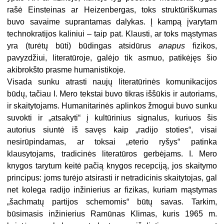
rašė Einsteinas ar Heizenbergas, toks struktūriškumas
buvo savaime suprantamas dalykas. Į kampą įvarytam
technokratijos kaliniui – taip pat. Klausti, ar toks mąstymas
yra (turėtų būti) būdingas atsidūrus
anapus
fizikos,
pavyzdžiui, literatūroje, galėjo tik asmuo, patikėjęs šio
akibrokšto prasme humanistikoje.
Visada sunku atrasti naujų literatūrinės komunikacijos
būdų, tačiau I. Mero tekstai buvo tikras iššūkis ir autoriams,
ir skaitytojams. Humanitarinės aplinkos žmogui buvo sunku
suvokti ir „atsakyti“ į kultūrinius signalus, kuriuos šis
autorius siuntė iš savęs kaip „radijo stoties“, visai
nesirūpindamas, ar toksai „eterio ryšys“ patinka
klausytojams, tradicinės literatūros gerbėjams. I. Mero
knygos tarytum keitė pačią knygos recepciją, jos skaitymo
principus: joms turėjo atsirasti ir netradicinis skaitytojas, gal
net kolega radijo inžinierius ar fizikas, kuriam mąstymas
„šachmatų partijos schemomis“ būtų savas. Tarkim,
būsimasis inžinierius Ramūnas Klimas, kuris 1965 m.