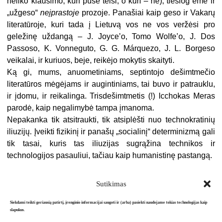
neliko klausimo, kuri pusė teisi, o kuri – ne), tiesiog ėmė ir
„užgeso“
neįprastoje
prozoje. Panašiai kaip geso ir Vakarų
literatūroje, kuri tada į Lietuvą vos ne vos veržėsi pro
geležinę uždangą – J. Joyce’o, Tomo Wolfe’o, J. Dos
Passoso, K. Vonneguto, G. G. Márquezo, J. L. Borgeso
veikalai, ir kuriuos, beje, reikėjo mokytis skaityti.
Ką gi, mums, anuometiniams, septintojo dešimtmečio
literatūros mėgėjams ir augintiniams, tai buvo ir patrauklu,
ir įdomu, ir reikalinga. Trisdešimtmetis (!) Icchokas Meras
parodė, kaip negalimybė tampa įmanoma.
Nepakanka tik atsitraukti, tik atsiplėšti nuo technokratinių
iliuzijų. Įveikti fizikinį ir panašų „socialinį“ determinizmą gali
tik tasai, kuris tas iliuzijas sugrąžina technikos ir
technologijos pasauliui, tačiau kaip humanistinę pastangą.
Sutikimas
Siekdami teikti geriausią patirtį, įrenginio informacijai saugoti ir (arba) pasiekti naudojame tokias technologijas kaip
slapukus.