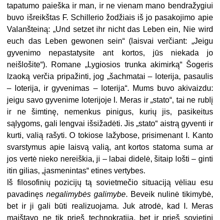
tapatumo paieška ir man, ir ne vienam mano bendražygiui
buvo išreikštas F. Schillerio žodžiais iš jo pasakojimo apie
Valanšteiną: „Und setzet ihr nicht das Leben ein, Nie wird
euch das Leben gewonen sein“ (laisvai verčiant: „Jeigu
gyvenimo nepastatysite ant kortos, jūs niekada jo
neišlošite“). Romane „Lygiosios trunka akimirką“ Šogeris
Izaoką verčia pripažinti, jog „šachmatai – loterija, pasaulis
– loterija, ir gyvenimas – loterija“. Mums buvo akivaizdu:
jeigu savo gyvenime loterijoje I. Meras ir „stato“, tai ne rublį
ir ne šimtinę, nemenkus pinigus, kurių jis, pasikeitus
sąlygoms, gali lengvai išsižadėti. Jis „stato“ aistrą gyventi ir
kurti, valią rašyti. O tokiose lažybose, prisimenant I. Kanto
svarstymus apie laisvą valią, ant kortos statoma suma ar
jos vertė nieko nereiškia, ji – labai didelė, šitaip lošti – ginti
itin gilias, „įasmenintas“ etines vertybes.
Iš filosofinių pozicijų tą sovietmečio situaciją vėliau esu
pavadinęs
negalimybės galimybe
. Beveik nulinė tikimybė,
bet ir ji gali būti realizuojama. Juk atrodė, kad I. Meras
maištavo ne tik prieš technokratiją, bet ir prieš sovietinį