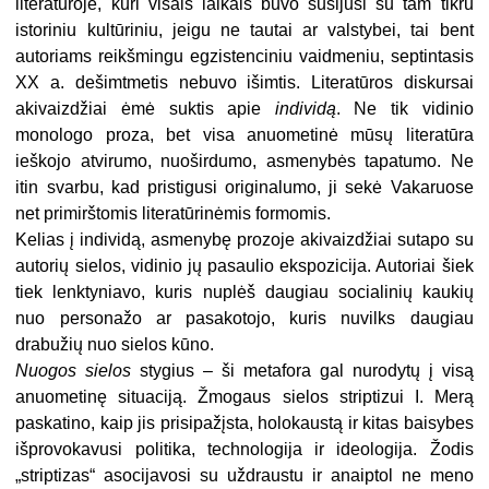
literatūroje, kuri visais laikais buvo susijusi su tam tikru
istoriniu kultūriniu, jeigu ne tautai ar valstybei, tai bent
autoriams reikšmingu egzistenciniu vaidmeniu, septintasis
XX a. dešimtmetis nebuvo išimtis. Literatūros diskursai
akivaizdžiai ėmė suktis apie
individą
. Ne tik vidinio
monologo proza, bet visa anuometinė mūsų literatūra
ieškojo atvirumo, nuoširdumo, asmenybės tapatumo. Ne
itin svarbu, kad pristigusi originalumo, ji sekė Vakaruose
net primirštomis literatūrinėmis formomis.
Kelias į individą, asmenybę prozoje akivaizdžiai sutapo su
autorių sielos, vidinio jų pasaulio ekspozicija. Autoriai šiek
tiek lenktyniavo, kuris nuplėš daugiau socialinių kaukių
nuo personažo ar pasakotojo, kuris nuvilks daugiau
drabužių nuo sielos kūno.
Nuogos sielos
stygius – ši metafora gal nurodytų į visą
anuometinę situaciją. Žmogaus sielos striptizui I. Merą
paskatino, kaip jis prisipažįsta, holokaustą ir kitas baisybes
išprovokavusi politika, technologija ir ideologija. Žodis
„striptizas“ asocijavosi su uždraustu ir anaiptol ne meno