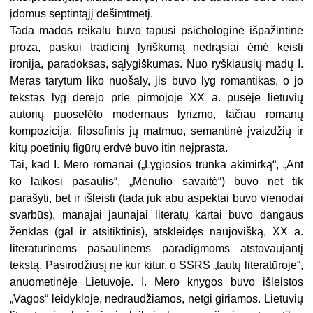
įdomus septintąjį dešimtmetį.
Tada mados reikalu buvo tapusi psichologinė išpažintinė
proza, paskui tradicinį lyriškumą nedrąsiai ėmė keisti
ironija, paradoksas, sąlygiškumas. Nuo ryškiausių madų I.
Meras tarytum liko nuošaly, jis buvo lyg romantikas, o jo
tekstas lyg derėjo prie pirmojoje XX a. pusėje lietuvių
autorių puoselėto modernaus lyrizmo, tačiau romanų
kompozicija, filosofinis jų matmuo, semantinė įvaizdžių ir
kitų poetinių figūrų erdvė buvo itin neįprasta.
Tai, kad I. Mero romanai („Lygiosios trunka akimirką“, „Ant
ko laikosi pasaulis“, „Mėnulio savaitė“) buvo net tik
parašyti, bet ir išleisti (tada juk abu aspektai buvo vienodai
svarbūs), manajai jaunajai literatų kartai buvo dangaus
ženklas (gal ir atsitiktinis), atskleidęs naujovišką, XX a.
literatūrinėms pasaulinėms paradigmoms atstovaujantį
tekstą. Pasirodžiusį ne kur kitur, o SSRS „tautų literatūroje“,
anuometinėje Lietuvoje. I. Mero knygos buvo išleistos
„Vagos“ leidykloje, nedraudžiamos, netgi giriamos. Lietuvių