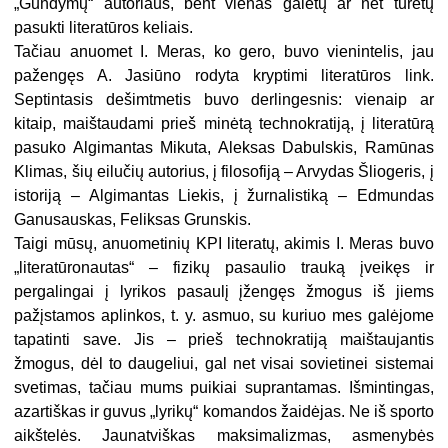
„Gundymų“ autoriaus, bent vienas galėtų ar net turėtų
pasukti literatūros keliais.
Tačiau anuomet I. Meras, ko gero, buvo vienintelis, jau
pažengęs A. Jasiūno rodyta kryptimi literatūros link.
Septintasis dešimtmetis buvo derlingesnis: vienaip ar
kitaip, maištaudami prieš minėtą technokratiją, į literatūrą
pasuko Algimantas Mikuta, Aleksas Dabulskis, Ramūnas
Klimas, šių eilučių autorius, į filosofiją – Arvydas Šliogeris, į
istoriją – Algimantas Liekis, į žurnalistiką – Edmundas
Ganusauskas, Feliksas Grunskis.
Taigi mūsų, anuometinių KPI literatų, akimis I. Meras buvo
„literatūronautas“ – fizikų pasaulio trauką įveikęs ir
pergalingai į lyrikos pasaulį įžengęs žmogus iš jiems
pažįstamos aplinkos, t. y. asmuo, su kuriuo mes galėjome
tapatinti save. Jis – prieš technokratiją maištaujantis
žmogus, dėl to daugeliui, gal net visai sovietinei sistemai
svetimas, tačiau mums puikiai suprantamas. Išmintingas,
azartiškas ir guvus „lyrikų“ komandos žaidėjas. Ne iš sporto
aikštelės. Jaunatviškas maksimalizmas, asmenybės