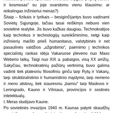
ir kosmosas“ su joje svarstomu vienu klausimu: ar
reikalingas inžinieriui menas?)
Šitaip – fizikais ir lyrikais – besiginčijantys buvo vadinami
Sovietų Sąjungoje, tačiau tasai reiškinys nebuvo vien
sovietinė realybė. Jis buvo kažkas daugiau. Technokratijos
kaip technikos ir technologijų sureikšminimo, netgi kaip
inžinierių maišto
prieš humanitarus, valstybinės ir net
pasaulinės valdžios „užgrobimo“, paėmimo į technikos
specialistų rankas idėja Vakaruose pleveno nuo Maxo
Weberio laikų. Taigi nuo XIX a. pabaigos, visą XX amžių.
Sakyčiau, technokratinių pažiūrų vertinimą buvo galima
vadinti tiek platesniu filosofiniu ginču tarp Rytų ir Vakarų,
tarp struktūralistinio ir humanistinio mąstymo, tarp
nemeno
ir
meno
atstovų, tiek siauresniu „barniu“ tarp Maskvos ir
Leningrado, Kauno ir Vilniaus, provincijos ir sostinės
intelektualų.
I. Meras studijavo Kaune.
Po sovietinės invazijos 1940 m. Kaunas patyrė skaudžių