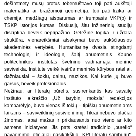
dešimtmety mūsų protus tebemuštravo toji pati aukštoji
matematika ar braižomoji geometrija, toji pati fizika ar
chemija, medžiagų atsparumas ar trumpasis VKP(b) ir
TSKP istorijos kursas. Diskusijų šitų inžinerinių studijų
disciplina beveik nepripažino. Geležinė logika ir uždara
struktūra, vienareikšmiai atsakymai buvo aukščiausios
akademinės vertybės. Humanitarinę dvasią stingdantį
technologinį ir ideologinį šaltį anuometinis Kauno
politechnikos institutas švelnino vadinamąja menine
saviveikla. Institute veikė įvairūs meninės kūrybos rateliai,
dažniausiai – šokių, dainų, muzikos. Kai kurie jų buvo
garsūs, beveik profesionalūs.
Nežinau, ar literatų būrelis, susirenkantis kas savaitę
instituto laikraščio „Už tarybinį mokslą“ redakcijos
kambarėlyje, buvo vienas iš tokių – tipiškų anuometiniams
laikams – saviveiklinių susivienijimų. Tikrai nebuvo plačiai
žinomas, labai mažas ir priklausantis nuo vieno ar kito
asmens iniciatyvos. Jis pats kratėsi tradicinio „būrelio“
pavadinimo, oficialiai pasikrikštijo „KPI literatų sambūriu“.