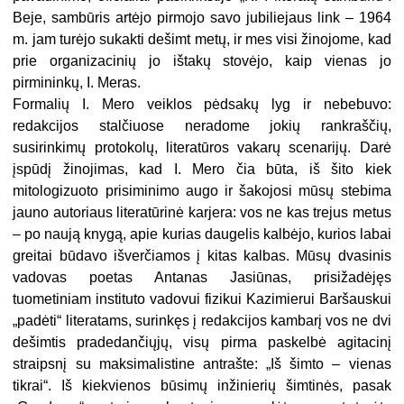
Beje, sambūris artėjo pirmojo savo jubiliejaus link – 1964
m. jam turėjo sukakti dešimt metų, ir mes visi žinojome, kad
prie organizacinių jo ištakų stovėjo, kaip vienas jo
pirmininkų, I. Meras.
Formalių I. Mero veiklos pėdsakų lyg ir nebebuvo:
redakcijos stalčiuose neradome jokių rankraščių,
susirinkimų protokolų, literatūros vakarų scenarijų. Darė
įspūdį žinojimas, kad I. Mero čia būta, iš šito kiek
mitologizuoto prisiminimo augo ir šakojosi mūsų stebima
jauno autoriaus literatūrinė karjera: vos ne kas trejus metus
– po naują knygą, apie kurias daugelis kalbėjo, kurios labai
greitai būdavo išverčiamos į kitas kalbas. Mūsų dvasinis
vadovas poetas Antanas Jasiūnas, prisižadėjęs
tuometiniam instituto vadovui fizikui Kazimierui Baršauskui
„padėti“ literatams, surinkęs į redakcijos kambarį vos ne dvi
dešimtis pradedančiųjų, visų pirma paskelbė agitacinį
straipsnį su maksimalistine antrašte: „Iš šimto – vienas
tikrai“. Iš kiekvienos būsimų inžinierių šimtinės, pasak