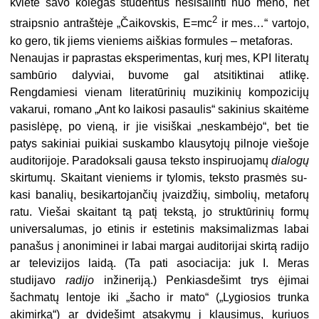
kvietė savo kolegas studentus nesišalinti nuo meno, net
2
straipsnio antraštėje „Čaikovskis, E=mc
ir mes…“ vartojo,
ko gero, tik jiems vieniems aiškias formules – metaforas.
Nenaujas ir paprastas eksperimentas, kurį mes, KPI literatų
sambūrio dalyviai, buvome gal atsitiktinai atlikę.
Rengdamiesi vienam literatūrinių muzikinių kompozicijų
vakarui, romano „Ant ko laikosi pasaulis“ sakinius skaitėme
pasislėpę, po vieną, ir jie visiškai „neskambėjo“, bet tie
patys sakiniai puikiai suskambo klausytojų pilnoje viešoje
auditorijoje. Paradoksali gausa teksto inspiruojamų
dialogų
skirtumų. Skaitant vieniems ir tylomis, teksto prasmės su-
kasi banalių, besikartojančių įvaizdžių, simbolių, metaforų
ratu. Viešai skaitant tą patį tekstą, jo struktūrinių formų
universalumas, jo etinis ir estetinis maksimalizmas labai
panašus į anoniminei ir labai margai auditorijai skirtą radijo
ar televizijos laidą. (Ta pati asociacija: juk I. Meras
studijavo
radijo
inžineriją.) Penkiasdešimt trys ėjimai
šachmatų lentoje iki „šacho ir mato“ („Lygiosios trunka
akimirką“) ar dvidešimt atsakymų į klausimus, kuriuos