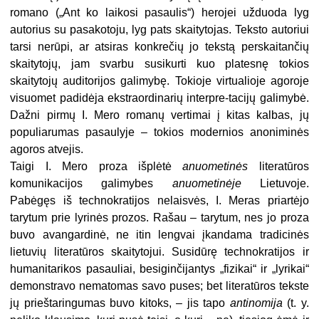
romano („Ant ko laikosi pasaulis“) herojei užduoda lyg
autorius su pasakotoju, lyg pats skaitytojas. Teksto autoriui
tarsi nerūpi, ar atsiras konkrečių jo tekstą perskaitančių
skaitytojų, jam svarbu susikurti kuo platesnę tokios
skaitytojų auditorijos galimybę. Tokioje virtualioje agoroje
visuomet padidėja ekstraordinarių interpre-tacijų galimybė.
Dažni pirmų I. Mero romanų vertimai į kitas kalbas, jų
populiarumas pasaulyje – tokios modernios anoniminės
agoros atvejis.
Taigi I. Mero proza išplėtė
anuometinės
literatūros
komunikacijos galimybes
anuometinėje
Lietuvoje.
Pabėgęs iš technokratijos nelaisvės, I. Meras priartėjo
tarytum prie lyrinės prozos. Rašau – tarytum, nes jo proza
buvo avangardinė, ne itin lengvai įkandama tradicinės
lietuvių literatūros skaitytojui. Susidūrę technokratijos ir
humanitarikos pasauliai, besiginčijantys „fizikai“ ir „lyrikai“
demonstravo nematomas savo puses; bet literatūros tekste
jų prieštaringumas buvo kitoks, – jis tapo
antinomija
(t. y.