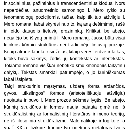
ir socialinius, pažintinius ir transcendentinius klodus. Nors
neperdėčiau anuometinio sąmoningo I. Mero ryšio su
fenomenologų pozicijomis, tačiau kaip tik tuo atžvilgiu I.
Mero romanai labai skyrėsi nuo to, ką aną dešimtmetį rašė
ir leido daugelis lietuvių prozininkų. Kritikai, be abejo,
negalėjo be išlygų priimti I. Mero romanų. Juose būta visai
kitokios kūrinio struktūros nei tradicinėje lietuvių prozoje.
Kitaip atrodė fabula ir siužetas, kitaip vėrėsi erdvė ir laikas,
kitoks buvo sakinys, žodis, jų kontekstas ar intertekstas.
Tokiame romane visiškai nebeliko smulkmenomis laikytinų
dalykų. Tekstas smarkiai patrumpėjo, o jo kūriniškumas
labai išsiplėtė.
Taigi struktūrinis mąstymas, uždarą formą ardančios,
gyvos, „tikslingos“ formos (aristoteliškuoju atžvilgiu)
nuojauta ir buvo I. Mero prozos sėkmės lygtis. Be abejo,
kūrinių struktūros ir formos nauja pajauta gimė ne iš
struktūralistinių ar formalistinių literatūros ir meno teorijų,
ne iš filosofinio struktūralizmo. Matematikoje ir logikoje, o
ypač XX a. fizikoje, kurioje lyg poetines metaforas lygtis