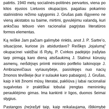
patirtis. 1940 metų socialinės-politinės pervartos, viena po
kitos ėjusios Lietuvos oku­pacijos. pagaliau pokarinio
stalinistinio režimo sąlygomis J. Grušas pats išgyveno ne
vieną akistatos su baime, mirtimi, gyvulėjimu valandą, kuri
anksčiau tebuvo vien racionaliai pagrįstas literatūros
formos elementas.
Ką reiškė Jam pačiam galimybė rinktis, anot J. P. Sartre’o,
situacijose, kuriose jis atsidurdavo? Reiškęs „lojalumą“
okupacinei valdžiai iš Rytų, P. Cvirkos padėjėjo įrašytas
tarp pirmąją karo dieną atsišaukimą J. Stalinui kūrusių
asmenų, neišdrįsęs priimti ministro portfelio laikinojoje J.
Ambrazevičiaus vyriausybėje, pasislėpęs nuo nacių
žmonos tėviškėje (kur ir sulaukė karo pabaigos). J. Grušas,
kaip ir kiti žinomi mūsų literatai, pa­kliūva į labai racionaliai
sugalvotas ir praktiškai tobulai įrengtas menininkų
perauklėjimo girnas. Ima kankinti ir ligos, duonos šeimai
stygius.
Pastangos
(ne)rašyti
taip, kaip reikalaujama, ištikimybė