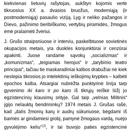
kiekvienas lietuvių rašytojas, aukštyn kojomis vertė
tikruosius XX a. dvasios bruožus, moder­niąją (ir
postmoderniąją) pasaulio viziją. Lyg ir neliko pažangos ir
Dievo, pažinimo beribiškumo, vertybių piramidės, žmogus
ėmė pralaimėti žvėriui.
J. Grušo straipsniuose ir interviu, paskelbtuose sovietinės
okupacijos metais, yra duoklės konjunktūrai ir cenzūrai
apakinti. Juose randame sąvokų „socializmas“ ir
„komunizmas“, „teigiamas herojus“ ir „tarybinio teatro
principai“, tačiau tie maskaradiniai kalbos drabužiai nė kiek
neslepia tikrosios jo intelektinių ieškojimų krypties – kalbėti
epochos kalba. Atsar­giai nubrėžta punktyrinė linija tarp
gyvenimo
iki karo
ir
po karo
iš tikrųjų reiškė lūžį jo
egzistencinių klausimų srityje. Gal taip „velnias Miltinis“
įgijo nelauktų bendrininkų? 1974 metais J. Grušas rašė,
kad „dalis žmonių karų ir audrų sūku­riuose, bėgdami iš
baimės ar gindamiesi grobį, pamynė žmogaus vardą, nuėjo
16
gyvulėjimo keliu“
, ir tai buvojo paties egzistencinė