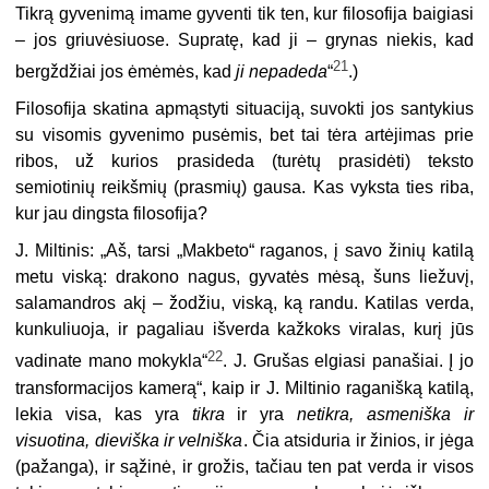
Tikrą gyvenimą imame gyventi tik ten, kur filosofija baigiasi
– jos griuvėsiuose. Supratę, kad ji – grynas niekis, kad
21
bergž­džiai jos ėmėmės, kad
ji nepadeda
“
.)
Filosofija skatina apmąstyti situaciją, suvokti jos santykius
su visomis gyvenimo pusėmis, bet tai tėra artėjimas prie
ribos, už kurios prasideda (turėtų prasidėti) teksto
semiotinių reikšmių (prasmių) gausa. Kas vyks­ta ties riba,
kur jau dingsta filosofija?
J. Miltinis: „Aš, tarsi „Makbeto“ raganos, į savo žinių katilą
metu viską: drakono nagus, gyvatės mėsą, šuns liežuvį,
salamandros akį – žodžiu, viską, ką randu. Katilas verda,
kunkuliuoja, ir pagaliau išverda kažkoks viralas, kurį jūs
22
vadinate mano mokykla“
. J. Grušas elgiasi panašiai. Į jo
transformacijos kamerą“, kaip ir J. Miltinio raganišką katilą,
lekia visa, kas yra
tikra
ir yra
netikra, asmeniška ir
visuotina, dieviška ir vel­niška
. Čia atsiduria ir žinios, ir jėga
(pažanga), ir sąžinė, ir grožis, tačiau ten pat verda ir visos