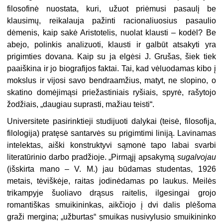
filosofinė nuostata, kuri, užuot priėmusi pasaulį be
klausimų, reikalauja pažinti racionaliuosius pasaulio
dėmenis, kaip sakė Aristotelis, nuolat klausti – kodėl? Be
abejo, polinkis analizuoti, klausti ir galbūt atsakyti yra
prigimties dovana. Kaip su ja elgėsi J. Grušas, šiek tiek
paaiškina ir jo biografijos faktai. Tai, kad vėluodamas kibo į
mokslus ir vijosi savo bendraamžius, matyt, ne slopino, o
skatino domėjimąsi priežas­tiniais ryšiais, spyrė, rašytojo
žodžiais, „daugiau suprasti, mažiau teisti“.
Universitete pasirinktieji studijuoti dalykai (teisė, filosofija,
filologija) pratęsė santarvės su prigimtimi liniją. Lavinamas
intelektas, aiški konst­ruktyvi sąmonė tapo labai svarbi
literatūrinio darbo pradžioje. „Pirmąjį apsakymą
sugalvojau
(išskirta mano – V. M.) jau būdamas studentas, 1926
metais, tėviškėje, raitas jodinėdamas po laukus. Meilės
trikampyje šuoliavo drąsus raitelis, ilgesingai grojo
romantiškas smuikininkas, aikčio­jo į dvi dalis plėšoma
graži mergina; „užburtas“ smuikas nusivylusio smuikininko