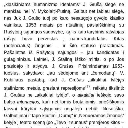
„klasikiniams humanizmo idealams“ J. Grušą slėgė ne
menkiau nei V. Mykolaitį-Putiną. Galbūt net labiau slėgė,
nes Juk J. Grušo tuoj po karo nesaugojo gyvojo klasiko
vainikas. 1953 metais po ritualinių pasiaiškinimų su
Rašytojų sąjungos vadovybe, ką jis kaip tarybinis rašytojas
rašąs, buvo pervestas į narius-kandidatus. Kitas
(potencialus) žingsnis – ir šito statuso praradi­mas.
Pašalintas iš Rašytojų sąjungos – jau kandidatas į
gulagininkus. Laimei, J. Staliną ištiko mirtis, o po Jos
prasidėjo ir atlydys. J. Grušas. Prisimindamas 1953-
iuosius. sakydavo: „jau sėdėjome ant „čemodanų“, V.
Kubiliaus pastabą, kad J. Grušas „atkakliai tylėjęs
17
stalinizmo metais, gresiant represijoms“
, reikėtų tikslinti:
J. Grušas ne „atkakliai tylėjo“, o
atkakliai
ieškojo savo
balso
intonacijos,
kuri net tomis brutaliomis, prie­šiškomis
laisvai kūrybai sąlygomis negalėjo nebūti filosofiška.
Galbūt jinai ir tapo kliūtimi „Dūmų“ ir „Nenuoramos žmonos“
kelyje į teatro sceną (po „Tėvo ir sūnaus“ premjeros kitos –