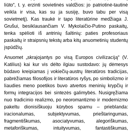
liūto“, t. y. erzinti sovietinės valdžios: jo patriotinė-tautinė
veikla ir visa, kas su ja susiję, buvo tabu per visą
sovietmetį). Kas traukė ir tapo literatūrine medžiaga J.
Grušui, besi­klausančiam V. Mykolaičio-Putino paskaitų,
tenka spėlioti iš antrinių šal­tinių: paties profesoriaus
paskaitų ir straipsnių tekstų arba kitų anuome­tinių studentų
įspūdžių.
Anuomet „skrajojantys po visą Europos civilizaciją“ (V.
Katilius) kai kur vis dėlto ilgiau sustodavo: jų dėmesys
būdavo kreipiamas į vokiečių-austrų literatūros tradicijas,
pabrėžiamas filosofijos ir literatūros ryšys, po simbolizmo ir
liaudies meno poetikos buvo atvertos meninių krypčių ir
formų integracijos bei sintezės galimybės. Nusigręžiama
nuo tradicinio realizmo, po neoromantizmo ir modernizmo
pakeltu dionisiškuoju kūrybos sparnu – prieblanda:
iracionalumas, subjektyvumas, prieštaringumas,
fragmentiškumas, asociatyvumas, alegoriškumas,
metaforiškumas, intui­tyvumas, fantastiškumas,