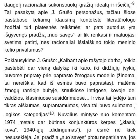
9
daugelį racionaliai sukonstruotų gražių idealų ir išeičių“
.
Tai pasakyta apie J. Grušo personažus, tačiau šiose
pastabose keliamų klausimų kontekste litera­tūrologo
žodžiai turi platesnės reikšmės: ar pats autorius yra
išgyvenęs pradžią „nuo savęs“, ar tik renkasi ir matuojasi
svetimą patirtį, nes raciona­liai išsiaiškino tokio meninio
kelio privalumus?
Paklausykime J. Grušo: „Kalbant apie rašytojo darbą, reikia
pastebėti dar vieną dalyką: iki karo, iki didžiųjų įvykių
buvome pripratę prie papras­to žmogaus modelio (žinoma,
tai nereiškia, kad iš esmės buvo papras­tas), matėme
žmogų ramioje buityje, smulkiose intrigose, kovoje dėl
valdžios, klasiniuose susidūrimuose… Ir visa tai lydėjo tam
tikras aišku­mas, suprantamumas, visa tai buvo suimama į
10
logikos kategorijas“
. Nuvalius mintyse nuo komentaro
1974 metais dar būtinas konjunktūros kerpes („klasių
kova“, 1940-ųjų „didingumas“), jo esmė nė kiek
nesuseklėja. Jei pradžia „nuo savęs“ protu nepatiriama, jos