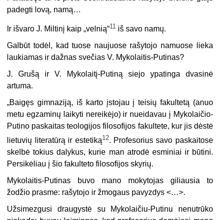
padegti lovą, namą…
11
Ir išvaro J. Miltinį kaip „velnią“
iš savo namų.
Galbūt todėl, kad tuose naujuose rašytojo namuose lieka
laukiamas ir dažnas svečias V. Mykolaitis-Putinas?
J. Grušą ir V. Mykolaitį-Putiną siejo ypatinga dvasinė
artuma.
„Baigęs gimnaziją, iš karto įstojau į teisių fakultetą (anuo
metu egzaminų laikyti nereikėjo) ir nueidavau į Mykolaičio-
Putino paskaitas teologi­jos filosofijos fakultete, kur jis dėstė
12
lietuvių literatūrą ir estetiką
. Pro­fesorius savo paskaitose
skelbė tokius dalykus, kurie man atrodė esminiai ir būtini.
Persikėliau į šio fakulteto filosofijos skyrių.
Mykolaitis-Putinas buvo mano mokytojas giliausia to
žodžio prasme: rašytojo ir žmogaus pavyzdys <…>.
Užsimezgusi draugystė su Mykolaičiu-Putinu nenutrūko