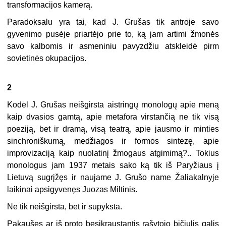
transformacijos kamerą.
Paradoksalu yra tai, kad J. Grušas tik antroje savo
gyvenimo pusėje pri­artėjo prie to, ką jam artimi žmonės
savo kalbomis ir asmeniniu pavyzdžiu atskleidė pirm
sovietinės okupacijos.
2
Kodėl J. Grušas neišgirsta aistringų monologų apie meną
kaip dva­sios gamtą, apie metafora virstančią ne tik visą
poeziją, bet ir dramą, visą teatrą, apie jausmo ir minties
sinchroniškumą, medžiagos ir formos sintezę, apie
improvizaciją kaip nuolatinį žmogaus atgimimą?.. Tokius
monologus jam 1937 metais sako ką tik iš Paryžiaus į
Lietuvą sugrįžęs ir naujame J. Grušo name Žaliakalnyje
laikinai apsigyvenęs Juozas Miltinis.
Ne tik neišgirsta, bet ir supyksta.
Pakaušęs ar iš proto besikraustantis rašytojo bičiulis galįs