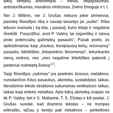
tokių vertybių antinomijos – melas, bejėgiškumas,
antiistoriškumas, moralinis nihilizmas, žvėris žmoguje ir t. t.
Nei J. Miltinis, nei J. Grušas nebuvo jokie pirmeiviai,
pasiekę filosofi­jos ribą ir savaip tariantys jai „sudie“. Riba
tebuvo nuoroda į ką kita, į pasaulį, kurio kitaip ir negalima
išreikšti. Pavyzdžiui, anot P. Valėry, tai organiškų ir laisvų
proto potencialių galimybių pasaulis“, Pasak poeto, jis
apibūdinamas kaip „traukos, trumpiausių kelių, rezonansų“
pasaulis, kibirkšties „fotopoetinis fenomenas“, tetrunkantis
vieną
mirksnį
, nes „mes negalime kibirkšties pakeisti į
23
pastoviai nukreiptą šviesą“
.
Taigi filosofijos „nykimas“ yra poetinės šviesos, metaforos,
nurodančios Kitus pasaulius, akimirka, sustabdytas laikas,
literatūrinio teksto struk­tūros sukuriamas
vertikalusis
laikas
,
laikas kaip erdvės metafora. Apie tokią akimirką svajojo ne
tik P. Valėry, bet ir S. Mallarmė, T. S. Eliotas ir kiti poetai. J.
Grušas suvokė, kad draminis tekstas – ne trumpas
eilėraštis, tačiau ji kerėjo pati metaforos – perkeltinės