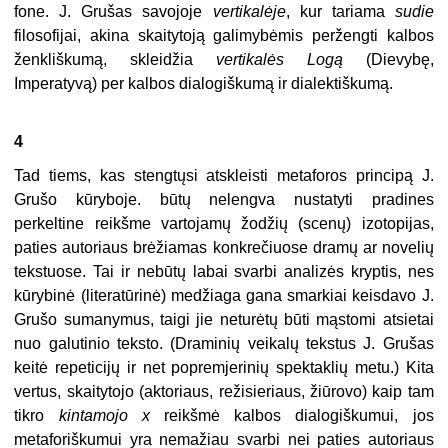
fone. J. Grušas savojoje
vertikalėje
, kur tariama
sudie
filosofijai, akina skaitytoją gali­mybėmis peržengti kalbos
ženkliškumą, skleidžia
vertikalės
Logą
(Dievy­bę,
Imperatyvą) per kalbos dialogiškumą ir dialektiškumą.
4
Tad tiems, kas stengtųsi atskleisti metaforos principą J.
Grušo kūry­boje. būtų nelengva nustatyti pradines
perkeltine reikšme vartojamų žodžių (scenų) izotopijas,
paties autoriaus brėžiamas konkrečiuose dramų ar novelių
tekstuose. Tai ir nebūtų labai svarbi analizės kryptis, nes
kūry­binė (literatūrinė) medžiaga gana smarkiai keisdavo J.
Grušo sumany­mus, taigi jie neturėtų būti mąstomi atsietai
nuo galutinio teksto. (Draminių veikalų tekstus J. Grušas
keitė repeticijų ir net popremjerinių spektaklių metu.) Kita
vertus, skaitytojo (aktoriaus, režisieriaus, žiūrovo) kaip tam
tikro
kintamojo x
reikšmė kalbos dialogiškumui, jos
metaforiškumui yra nemažiau svarbi nei paties autoriaus