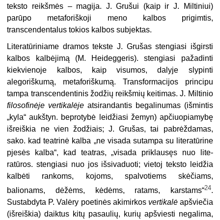
teksto reikšmės – magija. J. Grušui (kaip ir J. Miltiniui)
parūpo metaforiškoji meno kalbos prigimtis,
transcendentalus tokios kalbos subjektas.
Literatūriniame dramos tekste J. Grušas stengiasi išgirsti
kalbos kalbėjimą (M. Heideggeris). stengiasi pažadinti
kiekvienoje kalbos, kaip visumos, dalyje slypinti
alegoriškumą, metaforiškumą. Transformacijos principu
tampa transcendentinis žodžių reikšmių keitimas. J. Miltinio
filosofinėje
vertikalėje
atsirandantis begalinumas (išmintis
„kyla“ aukš­tyn. beprotybė leidžiasi žemyn) apčiuopiamybę
išreiškia ne vien žodžiais; J. Grušas, tai pabrėždamas,
sako. kad teatrinė kalba „ne visada sutampa su literatūrine
pjesės kalba“, kad teatras, „visada priklausęs nuo lite­
ratūros. stengiasi nuo jos išsivaduoti; vietoj teksto leidžia
kalbėti rankoms, kojoms, spalvotiems skėčiams,
24
balionams, dėžėms, kėdėms, ratams, karstams“
.
Sustabdyta P. Valėry poetinės akimirkos
vertikalė
apšviečia
(išreiškia) daiktus kitų pasaulių, kurių apšviesti negalima,