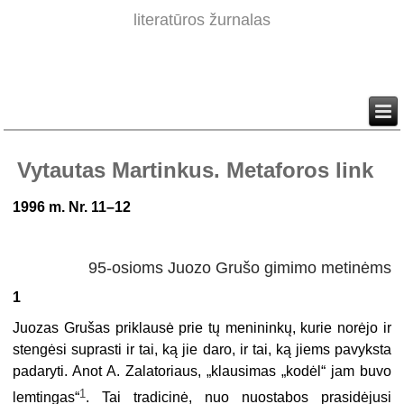
literatūros žurnalas
Vytautas Martinkus. Metaforos link
1996 m. Nr. 11–12
95-osioms Juozo Grušo gimimo metinėms
1
Juozas Grušas priklausė prie tų menininkų, kurie norėjo ir
stengėsi suprasti ir tai, ką jie daro, ir tai, ką jiems pavyksta
padaryti. Anot A. Za­latoriaus, „klausimas „kodėl“ jam buvo
1
lemtingas“
. Tai tradicinė, nuo nuostabos prasidėjusi