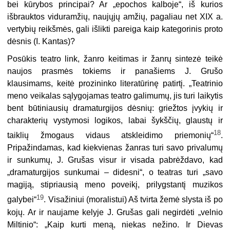
bei kūrybos principai? Ar „epochos kalboje“, iš kurios
išbrauktos viduramžių, nau­jųjų amžių, pagaliau net XIX a.
vertybių reikšmės, gali išlikti pareiga kaip kategorinis proto
dėsnis (I. Kantas)?
Posūkis teatro link, žanro keitimas ir žanrų sintezė teikė
naujos pras­mės tokiems ir panašiems J. Grušo
klausimams, keitė prozininko lite­ratūrinę patirtį. „Teatrinio
meno veikalas sąlygojamas teatro galimumų, jis turi laikytis
bent būtiniausių dramaturgijos dėsnių: griežtos įvykių ir
charakterių vystymosi logikos, labai šykščių, glaustų ir
18
taiklių žmogaus vidaus atskleidimo priemonių“
.
Pripažindamas, kad kiekvienas žanras turi savo privalumų
ir sunkumų, J. Grušas visur ir visada pabrėždavo, kad
„dramaturgijos sunkumai – didesni“, o teatras turi „savo
magiją, stipriausią meno poveikį, prilygstantį muzikos
19
galybei“
. Visažiniui (moralistui) Aš tvir­ta žemė slysta iš po
kojų. Ar ir naujame kelyje J. Grušas gali negirdėti „vel­nio
Miltinio“: „Kaip kurti meną, niekas nežino. Ir Dievas