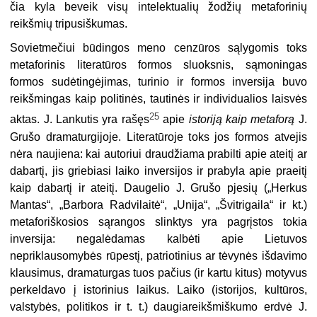
čia kyla beveik visų intelektualių žodžių metaforinių
reikšmių tripusiškumas.
Sovietmečiui būdingos meno cenzūros sąlygomis toks
metaforinis lite­ratūros formos sluoksnis, sąmoningas
formos sudėtingėjimas, turinio ir for­mos inversija buvo
reikšmingas kaip politinės, tautinės ir individualios laisvės
25
aktas. J. Lankutis yra rašęs
apie
istoriją kaip metaforą
J.
Grušo dramaturgijoje. Literatūroje toks jos formos atvejis
nėra naujiena: kai autoriui draudžiama prabilti apie ateitį ar
dabartį, jis griebiasi laiko inver­sijos ir prabyla apie praeitį
kaip dabartį ir ateitį. Daugelio J. Grušo pjesių („Herkus
Mantas“, „Barbora Radvilaitė“, „Unija“, „Švitrigaila“ ir kt.)
metaforiškosios sąrangos slinktys yra pagrįstos tokia
inversija: negalė­damas kalbėti apie Lietuvos
nepriklausomybės rūpestį, patriotinius ar tėvynės išdavimo
klausimus, dramaturgas tuos pačius (ir kartu kitus) motyvus
perkeldavo į istorinius laikus. Laiko (istorijos, kultūros,
valsty­bės, politikos ir t.
t
.) daugiareikšmiškumo erdvė J.