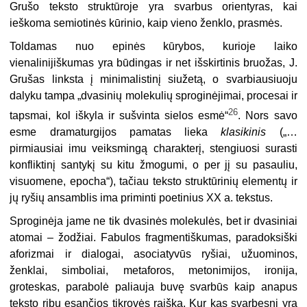
Grušo teksto struk­tūroje yra svarbus orientyras, kai
ieškoma semiotinės kūrinio, kaip vieno ženklo, prasmės.
Toldamas nuo epinės kūrybos, kurioje laiko
vienalinijiškumas yra būdingas ir net išskirtinis bruožas, J.
Grušas linksta į minimalistinį siužetą, o svarbiausiuoju
dalyku tampa „dvasinių molekulių sproginėjimai, procesai ir
26
tapsmai, kol iškyla ir sušvinta sielos esmė“
. Nors savo
esme dramaturgijos pamatas lieka
klasikinis
(„…
pirmiausiai imu veiksmingą charakterį, stengiuosi surasti
konfliktinį santykį su kitu žmogumi, o per jį su pasauliu,
visuomene, epocha“), tačiau teksto struktūrinių elementų ir
jų ryšių ansamblis ima priminti poetinius XX a. tekstus.
Sproginėja jame ne tik dvasinės molekulės, bet ir dvasiniai
atomai – žodžiai. Fabulos fragmentiškumas, paradoksiški
aforizmai ir dialogai, asociatyvūs ryšiai, užuominos,
ženklai, simboliai, metaforos, metonimijos, ironija,
groteskas, parabolė paliauja buvę svarbūs kaip anapus
teksto ribų esančios tikrovės raiška. Kur kas svarbesni yra