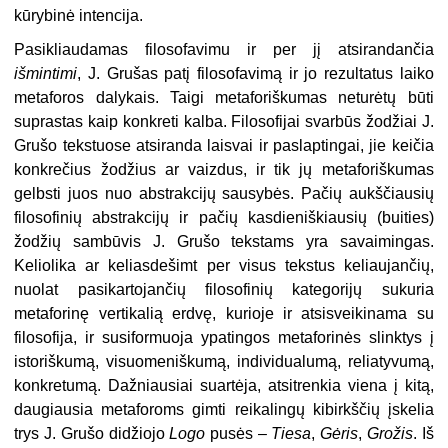
kūrybinė intencija.
Pasikliaudamas filosofavimu ir per jį atsirandančia
išmintimi
, J. Grušas patį filosofavimą ir jo rezultatus laiko
metaforos dalykais. Taigi metaforiškumas neturėtų būti
suprastas kaip konkreti kalba. Filosofijai svarbūs žodžiai J.
Grušo tekstuose atsiranda laisvai ir paslaptingai, jie keičia
konkrečius žodžius ar vaizdus, ir tik jų metaforiškumas
gelbsti juos nuo abstrakcijų sausybės. Pačių aukščiausių
filosofinių abstrakcijų ir pačių kasdieniškiausių (buities)
žodžių sambūvis J. Grušo tekstams yra savaimingas.
Keliolika ar keliasdešimt per visus tekstus keliaujančių,
nuolat pasikartojančių filosofinių kategorijų sukuria
metaforinę vertikalią erdvę, kurioje ir atsisveikinama su
filosofija, ir susiformuoja ypatingos metaforinės slinktys į
istoriškumą, visuomeniškumą, individualumą, relia­tyvumą,
konkretumą. Dažniausiai suartėja, atsitrenkia viena į kitą,
dau­giausia metaforoms gimti reikalingų kibirkščių įskelia
trys J. Grušo didžio­jo
Logo
pusės –
Tiesa
,
Gėris
,
Grožis
. Iš