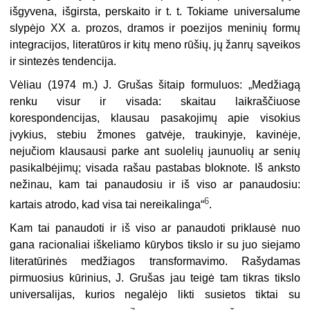
išgyvena, išgirsta, perskaito ir t. t. Tokiame universalume
slypėjo XX a. prozos, dramos ir poezijos meninių formų
integracijos, literatūros ir kitų meno rūšių, jų žanrų sąveikos
ir sintezės tendencija.
Vėliau (1974 m.) J. Grušas šitaip formuluos: „Medžiagą
renku visur ir visada: skaitau laikraščiuose
korespondencijas, klausau pasakojimų apie visokius
įvykius, stebiu žmones gatvėje, traukinyje, kavinėje,
nejučiom klausausi parke ant suolelių jaunuolių ar senių
pasikalbėjimų; visada rašau pastabas bloknote. Iš anksto
nežinau, kam tai panaudosiu ir iš viso ar panaudosiu:
6
kartais atrodo, kad visa tai nereikalinga“
.
Kam tai panaudoti ir iš viso ar panaudoti priklausė nuo
gana raciona­liai iškeliamo kūrybos tikslo ir su juo siejamo
literatūrinės medžiagos transformavimo. Rašydamas
pirmuosius kūrinius, J. Grušas jau teigė tam tikras tikslo
universalijas, kurios negalėjo likti susietos tiktai su