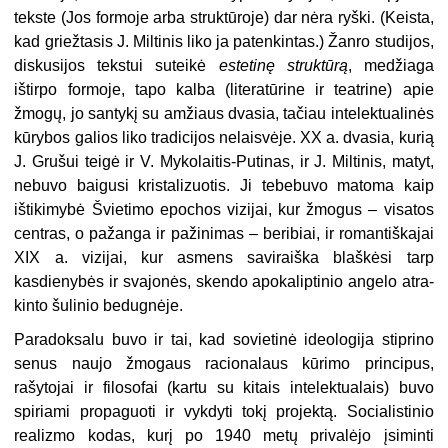
tekste (Jos formoje arba struktūroje) dar nėra ryški. (Keista,
kad griežtasis J. Miltinis liko ja patenkintas.) Žanro studi­jos,
diskusijos tekstui suteikė
estetinę struktūrą
, medžiaga
ištirpo for­moje, tapo kalba (literatūrine ir teatrine) apie
žmogų, jo santykį su amžiaus dvasia, tačiau intelektualinės
kūrybos galios liko tradicijos nelaisvėje. XX a. dvasia, kurią
J. Grušui teigė ir V. Mykolaitis-Putinas, ir J. Miltinis, matyt,
nebuvo baigusi kristalizuotis. Ji tebebuvo matoma kaip
ištikimybė Švietimo epochos vizijai, kur žmogus – visatos
centras, o pažanga ir pažinimas – beribiai, ir romantiškajai
XIX a. vizijai, kur asmens saviraiška blaškėsi tarp
kasdienybės ir svajonės, skendo apokaliptinio angelo atra­
kinto šulinio bedugnėje.
Paradoksalu buvo ir tai, kad sovietinė ideologija stiprino
senus naujo žmogaus racionalaus kūrimo principus,
rašytojai ir filosofai (kartu su kitais intelektualais) buvo
spiriami propaguoti ir vykdyti tokį projektą. Socialistinio
realizmo kodas, kurį po 1940 metų privalėjo įsiminti