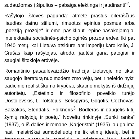
2
sudaužomas į šipulius – pabaiga efektinga ir jaudinanti“
.
Rašytojo „šlovės pagunda“ atmetė prastus eilėraščius
liaudies dainų sti­liumi, rimuotus epinius posmus arba
„poeziją prozoje“ ir ėmė pasikliauti epine-pasakojamąja,
intelektualia socialinės-psichologinės prozos erdve. Iki pat
1940 metų, kai Lietuva atsidūrė ant imperijų karo kelio, J.
Grušas kaip rašytojas, atrodo, jautėsi gana patogiai ir
saugiai šitokioje erdvėje.
Romantinio pasaulėvaizdžio tradicija Lietuvoje ne tiktai
saugojo literatūrą nuo modernizmo vėjų, bet ir neleido nykti
tradicinio realistiškumo krypčiai, skatino mokytis iš didžiųjų
autoritetų. „Estetinio ir filosofinio poveikio turėjo
Dostojevskis, L. Tolstojus, Šekspyras, Gogolis. Čechovas,
3
Balzakas, Stendalis, Folkneris
, Bodleras ir daugelis kitų
žymių rašytojų
ir
poetų.“ Novelių rinkinyje „Sunki ranka“
(1937), o iš dalies ir romane „Karjeristai“ (1935) jau galima
rasti meistriškai sumodeliuotų ne tik etinių idealų, bet ir