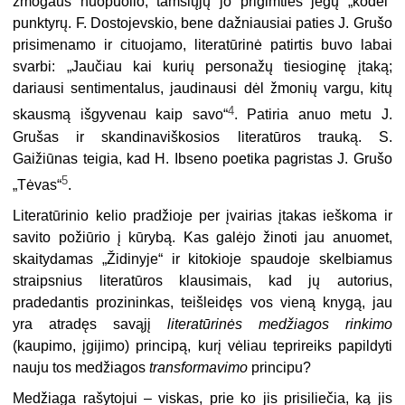
žmogaus nuopuolio, tamsiųjų jo prigimties jėgų „kodėl“
punktyrų. F. Dostojevskio, bene dažniausiai paties J. Grušo
prisimenamo ir cituojamo, literatūrinė patirtis buvo labai
svarbi: „Jaučiau kai kurių personažų tiesioginę įtaką;
dariausi sentimentalus, jaudinausi dėl žmonių vargu, kitų
4
skausmą išgyvenau kaip savo“
. Patiria anuo metu J.
Grušas ir skandinaviškosios literatūros trauką. S.
Gaižiūnas teigia, kad H. Ibseno poetika pagristas J. Grušo
5
„Tėvas“
.
Literatūrinio kelio pradžioje per įvairias įtakas ieškoma ir
savito požiūrio į kūrybą. Kas galėjo žinoti jau anuomet,
skaitydamas „Židinyje“ ir kitokio­je spaudoje skelbiamus
straipsnius literatūros klausimais, kad jų autorius,
pradedantis prozininkas, teišleidęs vos vieną knygą, jau
yra atradęs savąjį
literatūrinės medžiagos rinkimo
(kaupimo, įgijimo) principą, kurį vėliau teprireiks papildyti
nauju tos medžiagos
transformavimo
principu?
Medžiaga rašytojui – viskas, prie ko jis prisiliečia, ką jis