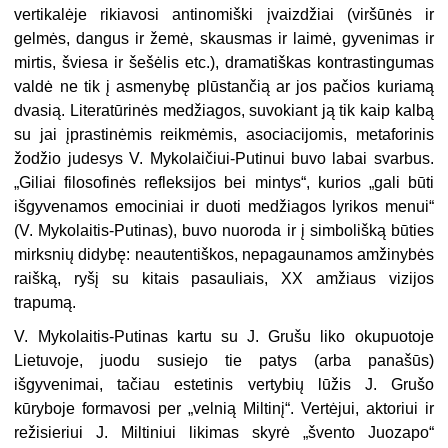
vertikalėje rikiavosi antinomiški įvaizdžiai (viršūnės ir
gelmės, dangus ir žemė, skausmas ir laimė, gyvenimas ir
mirtis, šviesa ir šešėlis etc.), dramatiškas kon­trastingumas
valdė ne tik į asmenybę plūstančią ar jos pačios kuriamą
dvasią. Literatūrinės medžiagos, suvokiant ją tik kaip kalbą
su jai įprastinėmis reikmėmis, asociacijomis, metaforinis
žodžio judesys V. Mykolaičiui-Putinui buvo labai svarbus.
„Giliai filosofinės refleksijos bei mintys“, kurios „gali būti
išgyvenamos emociniai ir duoti medžiagos lyrikos menui“
(V. Mykolaitis-Putinas), buvo nuoroda ir į simbolišką būties
mirksnių didybę: neautentiškos, nepagaunamos amžinybės
raišką, ryšį su kitais pasauliais, XX amžiaus vizijos
trapumą.
V. Mykolaitis-Putinas kartu su J. Grušu liko okupuotoje
Lietuvoje, juodu susiejo tie patys (arba panašūs)
išgyvenimai, tačiau estetinis vertybių lūžis J. Grušo
kūryboje formavosi per „velnią Miltinį“. Vertėjui, aktoriui ir
režisieriui J. Miltiniui likimas skyrė „švento Juozapo“