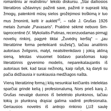
7
romantiniu ar realistiniu
teksto diskursu. „Štai dailiosios
literatūros uždavinys: pažinti save, pažinti ir suprasti kitą
žmogų, patenkinti mūsų sielos grožėjimosi troškimą ir tuo
8
mus žmoninti, kelti ir auklėti“
, – rašė J. Grušas 1926
metais žurnale „Pavasaris“. Praktinė sėkmė nebuvo šim­
taprocentinė (V. Mykolaitis-Putinas, recenzuodamas pirmąjį
novelių rinkinį, pagyrė tiktai „Žuvėdrų kerštą“ – „jau
literatūrine forma perteikianti siužetą“), tačiau analitinis
autoriaus žvilgsnis, matyt, neatsitrenkdavo į jokią akliną
sieną, tekstas visuomet būdavo parašomas kaip
literatūrinis gyvenimo modelis, nepareikalaujantis iš
autoriaus tiek. kad tasai nežinotų, kaip rašyti, ką daryti su
pačia didžiausia ir sunkiausia medžiagos našta.
Vieną literatūrinę formą į kitą nesunkiai keičiantis intelektas
sparčiai grindė kelią į profesionalumą. Nors prieš karą J.
Grušas nevalgė duonos iš beletristo plunksnos, tačiau
tokią jo plunksną drąsiai galima vadinti pro­fesionalia.
Geriausios novelės iš antrojo rinkinio („Už saulę