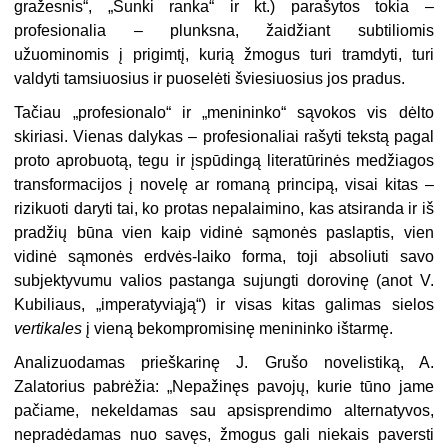
gražesnis“, „Sunki ranka“ ir kt.) parašytos tokia –
profesionalia – plunksna, žaidžiant subtiliomis
užuominomis į prigimtį, kurią žmogus turi tramdyti, turi
valdyti tamsiuosius ir puoselėti šviesiuosius jos pradus.
Tačiau „profesionalo“ ir „menininko“ sąvokos vis dėlto
skiriasi. Vienas dalykas – profesionaliai rašyti tekstą pagal
proto aprobuotą, tegu ir įspū­dingą literatūrinės medžiagos
transformacijos į novelę ar romaną prin­cipą, visai kitas –
rizikuoti daryti tai, ko protas nepalaimino, kas atsiranda ir iš
pradžių būna vien kaip vidinė sąmonės paslaptis, vien
vidinė sąmonės erdvės-laiko forma, toji absoliuti savo
subjektyvumu valios pastanga sujungti dorovinę (anot V.
Kubiliaus, „imperatyviąją“) ir visas kitas gali­mas sielos
vertikales
į vieną bekompromisinę menininko ištarmę.
Analizuodamas prieškarinę J. Grušo novelistiką, A.
Zalatorius pabrėžia: „Nepažinęs pavojų, kurie tūno jame
pačiame, nekeldamas sau apsisprendimo alternatyvos,
nepradėdamas nuo savęs, žmogus gali niekais paversti