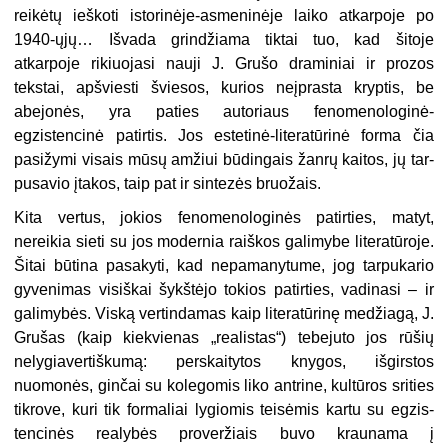
reikėtų ieškoti istorinėje-asmeninėje laiko atkarpoje po
1940-ųjų… Išvada grindžiama tiktai tuo, kad šitoje
atkarpoje rikiuojasi nauji J. Grušo draminiai ir prozos
tekstai, apšviesti šviesos, kurios neįprasta kryptis, be
abejonės, yra paties autoriaus fenomenologinė-
egzistencinė patirtis. Jos estetinė-literatūrinė forma čia
pasižymi visais mūsų amžiui būdingais žanrų kaitos, jų tar­
pusavio įtakos, taip pat ir sintezės bruožais.
Kita vertus, jokios fenomenologinės patirties, matyt,
nereikia sieti su jos modernia raiškos galimybe literatūroje.
Šitai būtina pasakyti, kad nepa­manytume, jog tarpukario
gyvenimas visiškai šykštėjo tokios patirties, vadinasi – ir
galimybės. Viską vertindamas kaip literatūrinę medžiagą, J.
Grušas (kaip kiekvienas „realistas“) tebejuto jos rūšių
nelygiavertiškumą: perskaitytos knygos, išgirstos
nuomonės, ginčai su kolegomis liko antrine, kultūros srities
tikrove, kuri tik formaliai lygiomis teisėmis kartu su egzis­
tencinės realybės proveržiais buvo kraunama į