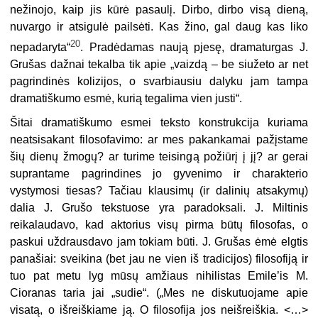
nežinojo, kaip jis kūrė pasaulį. Dirbo, dirbo visą dieną,
nuvargo ir atsigulė pailsėti. Kas žino, gal daug kas liko
20
nepadaryta“
. Pradėdamas naują pjesę, dramaturgas J.
Grušas dažnai tekalba tik apie „vaizdą – be siužeto ar net
pagrindinės kolizijos, o svarbiausiu dalyku jam tampa
dramatiškumo esmė, kurią tegalima vien justi“.
Šitai dramatiškumo esmei teksto konstrukcija kuriama
neatsisakant filosofavimo: ar mes pakankamai pažįstame
šių dienų žmogų? ar turime teisingą požiūrį į jį? ar gerai
suprantame pagrindines jo gyvenimo ir charakterio
vystymosi tiesas? Tačiau klausimų (ir dalinių atsakymų)
dalia J. Grušo tekstuose yra paradoksali. J. Miltinis
reikalaudavo, kad aktorius visų pirma būtų filosofas, o
paskui uždrausdavo jam tokiam būti. J. Grušas ėmė elgtis
panašiai: sveikina (bet jau ne vien iš tradicijos) filosofiją ir
tuo pat metu lyg mūsų amžiaus nihilistas Emile’is M.
Cioranas taria jai „sudie“. („Mes ne diskutuojame apie
visatą, o išreiškiame ją. O filosofija jos neišreiškia. <…>