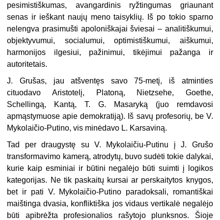
pesimistiškumas, avangardinis ryžtingumas griaunant
senas ir ieškant naujų meno taisyklių. Iš po tokio sparno
neleng­va prasimušti apoloniškajai šviesai – analitiškumui,
objektyvumui, socialumui, optimistiškumui, aiškumui,
harmonijos ilgesiui, pažinimui, tikėjimui pažanga ir
autoritetais.
J. Grušas, jau atšventęs savo 75-metį, iš atminties
cituodavo Aris­totelį, Platoną, Nietzsehe, Goethe,
Schellingą, Kantą, T. G. Masaryką (juo remdavosi
apmąstymuose apie demokratiją). Iš savų profesorių, be V.
Mykolaičio-Putino, vis minėdavo L. Karsaviną.
Tad per draugystę su V. Mykolaičiu-Putinu į J. Grušo
transformavimo kamerą, atrodytų, buvo sudėti tokie dalykai,
kurie kaip esminiai ir būti­ni negalėjo būti suimti į logikos
kategorijas. Ne tik paskaitų kursai ar perskaitytos knygos,
bet ir pati V. Mykolaičio-Putino paradoksali, roman­tiškai
maištinga dvasia, konfliktiška jos vidaus vertikalė negalėjo
būti apibrėžta profesionalios rašytojo plunksnos. Šioje