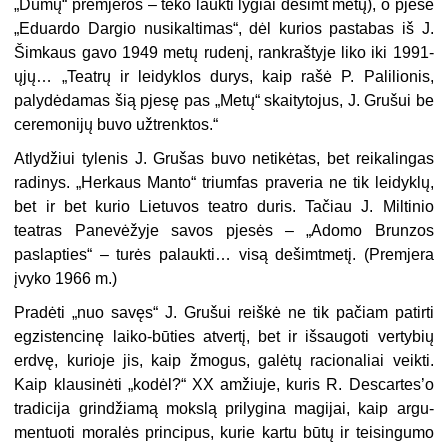
„Dūmų“ premjeros – teko laukti lygiai dešimt metų), o pjesė
„Eduardo Dargio nusikaltimas“, dėl kurios pastabas iš J.
Šimkaus gavo 1949 metų rudenį, rankraštyje liko iki 1991-
ųjų… „Teatrų ir leidyklos durys, kaip rašė P. Palilionis,
palydėdamas šią pjesę pas „Metų“ skaitytojus, J. Grušui be
ceremonijų buvo užtrenktos.“
Atlydžiui tylenis J. Grušas buvo netikėtas, bet reikalingas
radinys. „Herkaus Manto“ triumfas praveria ne tik leidyklų,
bet ir bet kurio Lietu­vos teatro duris. Tačiau J. Miltinio
teatras Panevėžyje savos pjesės – „Adomo Brunzos
paslapties“ – turės palaukti… visą dešimtmetį. (Premjera
įvyko 1966 m.)
Pradėti „nuo savęs“ J. Grušui reiškė ne tik pačiam patirti
egzistencinę laiko-būties atvertį, bet ir išsaugoti vertybių
erdvę, kurioje jis, kaip žmo­gus, galėtų racionaliai veikti.
Kaip klausinėti „kodėl?“ XX amžiuje, kuris R. Descartes’o
tradicija grindžiamą mokslą prilygina magijai, kaip argu­
mentuoti moralės principus, kurie kartu būtų ir teisingumo