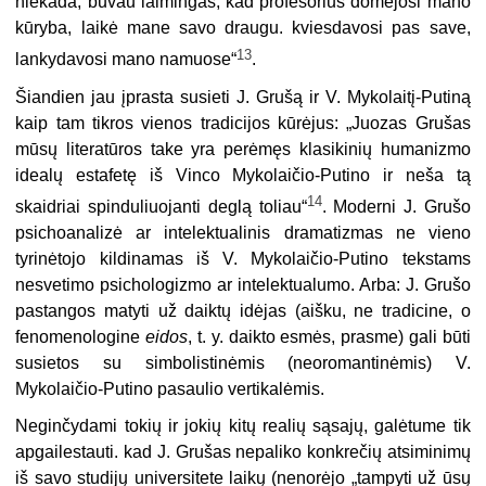
niekada; buvau laimingas, kad profesorius domėjosi mano
kūryba, laikė mane savo drau­gu. kviesdavosi pas save,
13
lankydavosi mano namuose“
.
Šiandien jau įprasta susieti J. Grušą ir V. Mykolaitį-Putiną
kaip tam tik­ros vienos tradicijos kūrėjus: „Juozas Grušas
mūsų literatūros take yra per­ėmęs klasikinių humanizmo
idealų estafetę iš Vinco Mykolaičio-Putino ir ne­ša tą
14
skaidriai spinduliuojanti deglą toliau“
. Moderni J. Grušo
psicho­analizė ar intelektualinis dramatizmas ne vieno
tyrinėtojo kildinamas iš V. Mykolaičio-Putino tekstams
nesvetimo psichologizmo ar intelektualu­mo. Arba: J. Grušo
pastangos matyti už daiktų idėjas (aišku, ne tradicine, o
fenomenologine
eidos
, t. y. daikto esmės, prasme) gali būti
susietos su sim­bolistinėmis (neoromantinėmis) V.
Mykolaičio-Putino pasaulio vertikalėmis.
Neginčydami tokių ir jokių kitų realių sąsajų, galėtume tik
apgailestau­ti. kad J. Grušas nepaliko konkrečių atsiminimų
iš savo studijų universitete laikų (nenorėjo „tampyti už ūsų