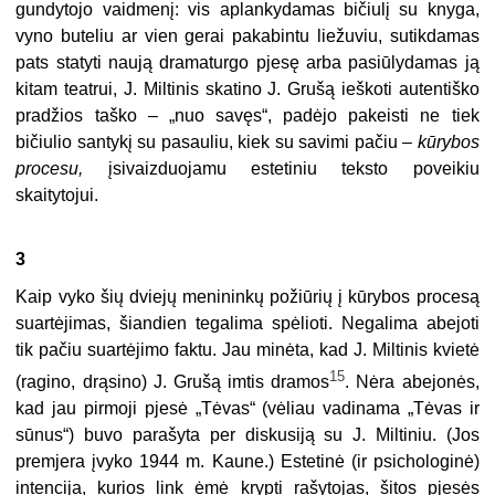
gundytojo vaidmenį: vis aplankyda­mas bičiulį su knyga,
vyno buteliu ar vien gerai pakabintu liežuviu, sutikda­mas
pats statyti naują dramaturgo pjesę arba pasiūlydamas ją
kitam teatrui, J. Miltinis skatino J. Grušą ieškoti autentiško
pradžios taško – „nuo savęs“, padėjo pakeisti ne tiek
bičiulio santykį su pasauliu, kiek su savimi pačiu –
kūrybos
procesu,
įsivaizduojamu estetiniu teksto poveikiu
skaitytojui.
3
Kaip vyko šių dviejų menininkų požiūrių į kūrybos procesą
suartėjimas, šiandien tegalima spėlioti. Negalima abejoti
tik pačiu suartėjimo faktu. Jau minėta, kad J. Miltinis kvietė
15
(ragino, drąsino) J. Grušą imtis dramos
. Nėra abejonės,
kad jau pirmoji pjesė „Tėvas“ (vėliau vadinama „Tėvas ir
sūnus“) buvo parašyta per diskusiją su J. Miltiniu. (Jos
premjera įvyko 1944 m. Kaune.) Estetinė (ir psichologinė)
intencija, kurios link ėmė kryp­ti rašytojas, šitos pjesės