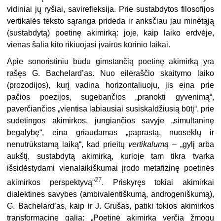
vidiniai jų ryšiai, savirefleksija. Prie sustabdytos filosofijos
vertikalės teksto sąranga pride­da ir anksčiau jau minėtąją
(sustabdytą) poetinę akimirką: joje, kaip laiko erdvėje,
vienas šalia kito rikiuojasi įvairūs kūrinio laikai.
Apie sonoristiniu būdu gimstančią poetinę akimirką yra
rašęs G. Bachelard’as. Nuo eilėraščio skaitymo laiko
(prozodijos), kurį vadina horizontaliuoju, jis eina prie
pačios poezijos, sugebančios „pranokti gyve­nimą“,
paverčiančios „vientisa labiausiai susiskaldžiusią būtį“, prie
sudėtin­gos akimirkos, jungiančios savyje „simultaninę
begalybę“, eina griau­damas „paprastą, nuoseklų ir
nenutrūkstamą laiką“, kad prieitų
vertikalumą
– „gylį arba
aukštį, sustabdytą akimirką, kurioje tam tikra tvarka
išsidėstydami vienalaikiškumai įrodo metafizinę poetinės
27
akimirkos pers­pektyvą“
. Priskyręs tokiai akimirkai
dialektines savybes (ambivalentiškumą, androgeniškumą),
G. Bachelard’as, kaip ir J. Grušas, patiki tokios akimirkos
transformacine galia: „Poetinė akimirka verčia žmogų