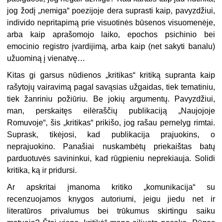
jog žodį „nemiga“ poezijoje dera suprasti kaip, pavyzdžiui,
individo nepritapimą prie visuotinės būsenos visuomenėje,
arba kaip aprašomojo laiko, epochos psichinio bei
emocinio registro įvardijimą, arba kaip (net sakyti banalu)
užuominą į vienatvę…
Kitas gi garsus nūdienos „kritikas“ kritiką supranta kaip
rašytojų vairavimą pagal savąsias užgaidas, tiek tematiniu,
tiek žanriniu požiūriu. Be jokių argumentų. Pavyzdžiui,
man, perskaitęs eilėraščių publikaciją „Naujojoje
Romuvoje“, šis „kritikas“ prikišo, jog rašau pernelyg rimtai.
Suprask, tikėjosi, kad publikacija prajuokins, o
neprajuokino. Panašiai nuskambėtų priekaištas batų
parduotuvės savininkui, kad rūgpieniu neprekiauja. Solidi
kritika, ką ir pridursi.
Ar apskritai įmanoma kritiko „komunikacija“ su
recenzuojamos knygos autoriumi, jeigu jiedu net ir
literatūros privalumus bei trūkumus skirtingu saiku