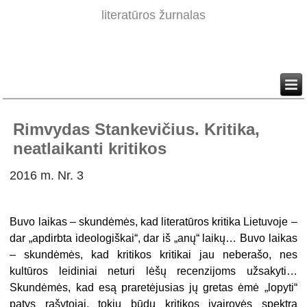
literatūros žurnalas
Rimvydas Stankevičius. Kritika,
neatlaikanti kritikos
2016 m. Nr. 3
Buvo laikas – skundėmės, kad literatūros kritika Lietuvoje –
dar „apdirbta ideologiškai“, dar iš „anų“ laikų… Buvo laikas
– skundėmės, kad kritikos kritikai jau neberašo, nes
kultūros leidiniai neturi lėšų recenzijoms užsakyti…
Skundėmės, kad esą praretėjusias jų gretas ėmė „lopyti“
patys rašytojai, tokiu būdu kritikos įvairovės spektrą