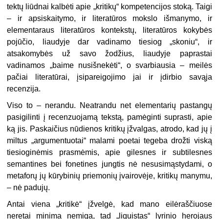
tektų liūdnai kalbėti apie „kritikų“ kompetencijos stoką. Taigi
– ir apsiskaitymo, ir literatūros mokslo išmanymo, ir
elementaraus literatūros kontekstų, literatūros kokybės
pojūčio, liaudyje dar vadinamo tiesiog „skoniu“, ir
atsakomybės už savo žodžius, liaudyje paprastai
vadinamos „baime nusišnekėti“, o svarbiausia – meilės
pačiai literatūrai, įsipareigojimo jai ir įdirbio savąja
recenzija.
Viso to – nerandu. Neatrandu net elementarių pastangų
pasigilinti į recenzuojamą tekstą, pamėginti suprasti, apie
ką jis. Paskaičius nūdienos kritikų įžvalgas, atrodo, kad jų į
miltus „argumentuotai“ malami poetai tegeba drožti viską
tiesioginėmis prasmėmis, apie gilesnes ir subtilesnes
semantines bei fonetines jungtis nė nesusimąstydami, o
metaforų jų kūrybinių priemonių įvairovėje, kritikų manymu,
– nė padujų.
Antai viena „kritikė“ įžvelgė, kad mano eilėraščiuose
neretai minima nemiga, tad „liguistas“ lyrinio herojaus