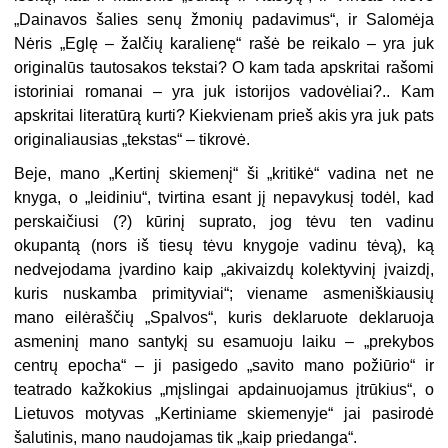
„Dainavos šalies senų žmonių padavimus“, ir Salomėja
Nėris „Eglę – žalčių karalienę“ rašė be reikalo – yra juk
originalūs tautosakos tekstai? O kam tada apskritai rašomi
istoriniai romanai – yra juk istorijos vadovėliai?.. Kam
apskritai literatūrą kurti? Kiekvienam prieš akis yra juk pats
originaliausias „tekstas“ – tikrovė.
Beje, mano „Kertinį skiemenį“ ši „kritikė“ vadina net ne
knyga, o „leidiniu“, tvirtina esant jį nepavykusį todėl, kad
perskaičiusi (?) kūrinį suprato, jog tėvu ten vadinu
okupantą (nors iš tiesų tėvu knygoje vadinu tėvą), ką
nedvejodama įvardino kaip „akivaizdų kolektyvinį įvaizdį,
kuris nuskamba primityviai“; viename asmeniškiausių
mano eilėraščių „Spalvos“, kuris deklaruote deklaruoja
asmeninį mano santykį su esamuoju laiku – „prekybos
centrų epocha“ – ji pasigedo „savito mano požiūrio“ ir
teatrado kažkokius „mįslingai apdainuojamus įtrūkius“, o
Lietuvos motyvas „Kertiniame skiemenyje“ jai pasirodė
šalutinis, mano naudojamas tik „kaip priedanga“.