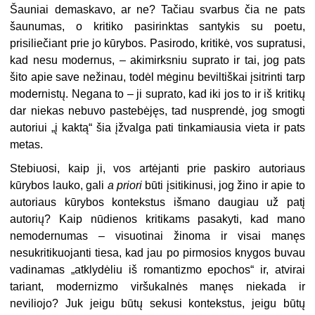
Šauniai demaskavo, ar ne? Tačiau svarbus čia ne pats
šaunumas, o kritiko pasirinktas santykis su poetu,
prisiliečiant prie jo kūrybos. Pasirodo, kritikė, vos supratusi,
kad nesu modernus, – akimirksniu suprato ir tai, jog pats
šito apie save nežinau, todėl mėginu beviltiškai įsitrinti tarp
modernistų. Negana to – ji suprato, kad iki jos to ir iš kritikų
dar niekas nebuvo pastebėjęs, tad nusprendė, jog smogti
autoriui „į kaktą“ šia įžvalga pati tinkamiausia vieta ir pats
metas.
Stebiuosi, kaip ji, vos artėjanti prie paskiro autoriaus
kūrybos lauko, gali
a priori
būti įsitikinusi, jog žino ir apie to
autoriaus kūrybos kontekstus išmano daugiau už patį
autorių? Kaip nūdienos kritikams pasakyti, kad mano
nemodernumas – visuotinai žinoma ir visai manęs
nesukritikuojanti tiesa, kad jau po pirmosios knygos buvau
vadinamas „atklydėliu iš romantizmo epochos“ ir, atvirai
tariant, modernizmo viršukalnės manęs niekada ir
neviliojo? Juk jeigu būtų sekusi kontekstus, jeigu būtų