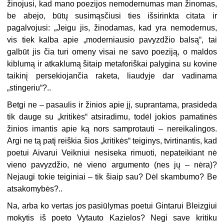
žinojusi, kad mano poezijos nemodernumas man žinomas,
be abejo, būtų susimąsčiusi ties išsirinkta citata ir
pagalvojusi: „Jeigu jis, žinodamas, kad yra nemodernus,
vis tiek kalba apie „moderniausio pavyzdžio balsą“, tai
galbūt jis čia turi omeny visai ne savo poeziją, o maldos
kiblumą ir atkaklumą šitaip metaforiškai palygina su kovine
taikinį persekiojančia raketa, liaudyje dar vadinama
„stingeriu“?..
Betgi ne – pasaulis ir žinios apie jį, suprantama, prasideda
tik dauge su „kritikės“ atsiradimu, todėl jokios pamatinės
žinios imantis apie ką nors samprotauti – nereikalingos.
Argi ne tą patį reiškia šios „kritikės“ teiginys, tvirtinantis, kad
poetui Aivarui Veikniui nesiseka rimuoti, nepateikiant nė
vieno pavyzdžio, nė vieno argumento (nes jų – nėra)?
Nejaugi tokie teiginiai – tik šiaip sau? Dėl skambumo? Be
atsakomybės?..
Na, arba ko vertas jos pasiūlymas poetui Gintarui Bleizgiui
mokytis iš poeto Vytauto Kazielos? Negi save kritiku