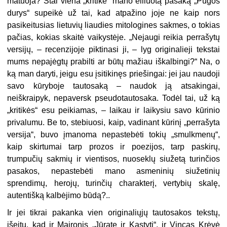
matuoja? Štai viena „kritikė“ mano eiliuotą pasaką „Pūgos
durys“ supeikė už tai, kad atpažino joje ne kaip nors
pasikeitusias lietuvių liaudies mitologines sakmes, o tokias
pačias, kokias skaitė vaikystėje. „Nejaugi reikia perrašytų
versijų, – recenzijoje piktinasi ji, – lyg originalieji tekstai
mums nepajėgtų prabilti ar būtų mažiau iškalbingi?“ Na, o
ką man daryti, jeigu esu įsitikinęs priešingai: jei jau naudoji
savo kūryboje tautosaką – naudok ją atsakingai,
neiškraipyk, nepaversk pseudotautosaka. Todėl tai, už ką
„kritikės“ esu peikiamas, – laikau ir laikysiu savo kūrinio
privalumu. Be to, stebiuosi, kaip, vadinant kūrinį „perrašyta
versija“, buvo įmanoma nepastebėti tokių „smulkmenų“,
kaip skirtumai tarp prozos ir poezijos, tarp paskirų,
trumpučių sakmių ir vientisos, nuoseklų siužetą turinčios
pasakos, nepastebėti mano asmeninių siužetinių
sprendimų, herojų, turinčių charakterį, vertybių skalę,
autentišką kalbėjimo būdą?..
Ir jei tikrai pakanka vien originaliųjų tautosakos tekstų,
išeitų, kad ir Maironis „Jūratę ir Kastytį“, ir Vincas Krėvė