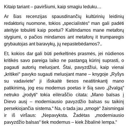
Kitaip tariant – paviršiumi, kaip smagiu leduku…
Ar šias recenzijas spausdinančių kultūrinių leidinių
redaktorių nuomone, tokios „specialistės“ man gali padėti
ateityje tobulėti kaip poetui? Kaltindamos mane metaforų
stygiumi, o pačios mindamos ant metaforų it trumparegis
grybautojas ant baravykų, jų nepastebėdamos?..
Et, kokios dar gali būti perkeltinės prasmės, jei nūdienos
kritikės savo pareiga laiko ne pastangą kūrinį suprasti, o
pagauti autorių meluojant. Štai, pavyzdžiui, kaip vienai
„kritikei“ pavyko sugauti meluojant mane – knygoje „Ryšys
su vadaviete“ ji išskaitė tiesos neatitinkantį mano
patikinimą, jog esu modernus poetas ir šią savo „įžvalgą“
netruko „įrodyti“ tokia eilėraščio citata: „Mano balsas į
Dievo ausį – moderniausio pavyzdžio balsas su taikinį
persekiojančia sistema.“ Na, o tada jau „smogė“ žaismingai
ir iš viršaus: „Nepavyksta. Žadėtas „moderniausio
pavyzdžio balsas“ tiek modernus – kiek žibalinė lempa.“