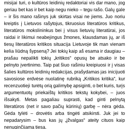
misijai turi, o kultūros leidinių redaktoriai vis dar mano, jog
geriau bet kas ir bet kaip negu nieko – tegu rašo. Galų gale
– ir šis mano rašinys juk skirtas visai ne jiems. Juo noriu
kreiptis į Lietuvos rašytojus, tikruosius literatūros kritikus,
literatūros mokslininkus bei į visus lietuvių literatūrai, jos
raidai ir likimui neabejingus žmones, klausdamas jų, ar iš
tiesų literatūros kritikos situacija Lietuvoje tik man vienam
kelia liūdną šypseną? Jei tokių kaip aš esama ir daugiau –
prašau nepalikti tokių „kritikos“ opusų be atsako ir be
pelnyto įvertinimo. Taip pat šiuo rašiniu kreipiuosi ir į visas
šalies kultūros leidinių redakcijas, prašydamas jas inicijuoti
savosiose erdvėse nuolatinę rubriką „Kritikos kritika“, kur
recenzuotieji turėtų orią galimybę apsiginti, o bet kuris, turįs
argumentuotų priekaištų kritikos tekstų kokybei, – juos
išsakyti. Metas pagaliau suprasti, kad ginti pelnytą
literatūros (net ir savo pačių kūrinių) garbę – nėra gėda.
Gėda tylėti – drovėtis arba tingėti atsikirsti. Juk jei to
nepadarysim – bus kas jų „įžvalgas“ ateity cituos kaip
nenuginčijamą tiesą.