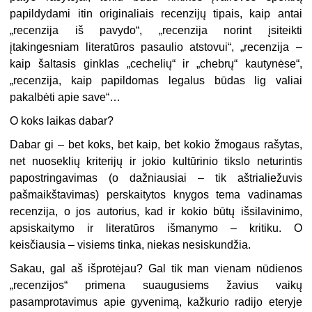
papildydami itin originaliais recenzijų tipais, kaip antai
„recenzija iš pavydo“, „recenzija norint įsiteikti
įtakingesniam literatūros pasaulio atstovui“, „recenzija –
kaip šaltasis ginklas „cechelių“ ir „chebrų“ kautynėse“,
„recenzija, kaip papildomas legalus būdas lig valiai
pakalbėti apie save“…
O koks laikas dabar?
Dabar gi – bet koks, bet kaip, bet kokio žmogaus rašytas,
net nuoseklių kriterijų ir jokio kultūrinio tikslo neturintis
papostringavimas (o dažniausiai – tik aštrialiežuvis
pašmaikštavimas) perskaitytos knygos tema vadinamas
recenzija, o jos autorius, kad ir kokio būtų išsilavinimo,
apsiskaitymo ir literatūros išmanymo – kritiku. O
keisčiausia – visiems tinka, niekas nesiskundžia.
Sakau, gal aš išprotėjau? Gal tik man vienam nūdienos
„recenzijos“ primena suaugusiems žavius vaikų
pasamprotavimus apie gyvenimą, kažkurio radijo eteryje