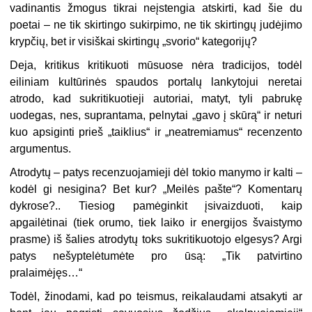
vadinantis žmogus tikrai neįstengia atskirti, kad šie du
poetai – ne tik skirtingo sukirpimo, ne tik skirtingų judėjimo
krypčių, bet ir visiškai skirtingų „svorio“ kategorijų?
Deja, kritikus kritikuoti mūsuose nėra tradicijos, todėl
eiliniam kultūrinės spaudos portalų lankytojui neretai
atrodo, kad sukritikuotieji autoriai, matyt, tyli pabrukę
uodegas, nes, suprantama, pelnytai „gavo į skūrą“ ir neturi
kuo apsiginti prieš „taiklius“ ir „neatremiamus“ recenzento
argumentus.
Atrodytų – patys recenzuojamieji dėl tokio manymo ir kalti –
kodėl gi nesigina? Bet kur? „Meilės pašte“? Komentarų
dykrose?.. Tiesiog pamėginkit įsivaizduoti, kaip
apgailėtinai (tiek orumo, tiek laiko ir energijos švaistymo
prasme) iš šalies atrodytų toks sukritikuotojo elgesys? Argi
patys nešyptelėtumėte pro ūsą: „Tik patvirtino
pralaimėjęs…“
Todėl, žinodami, kad po teismus, reikalaudami atsakyti ar