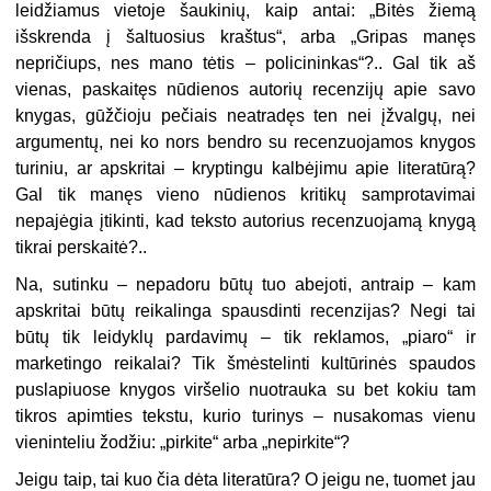
leidžiamus vietoje šaukinių, kaip antai: „Bitės žiemą
išskrenda į šaltuosius kraštus“, arba „Gripas manęs
nepričiups, nes mano tėtis – policininkas“?.. Gal tik aš
vienas, paskaitęs nūdienos autorių recenzijų apie savo
knygas, gūžčioju pečiais neatradęs ten nei įžvalgų, nei
argumentų, nei ko nors bendro su recenzuojamos knygos
turiniu, ar apskritai – kryptingu kalbėjimu apie literatūrą?
Gal tik manęs vieno nūdienos kritikų samprotavimai
nepajėgia įtikinti, kad teksto autorius recenzuojamą knygą
tikrai perskaitė?..
Na, sutinku – nepadoru būtų tuo abejoti, antraip – kam
apskritai būtų reikalinga spausdinti recenzijas? Negi tai
būtų tik leidyklų pardavimų – tik reklamos, „piaro“ ir
marketingo reikalai? Tik šmėstelinti kultūrinės spaudos
puslapiuose knygos viršelio nuotrauka su bet kokiu tam
tikros apimties tekstu, kurio turinys – nusakomas vienu
vieninteliu žodžiu: „pirkite“ arba „nepirkite“?
Jeigu taip, tai kuo čia dėta literatūra? O jeigu ne, tuomet jau