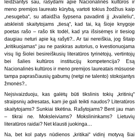
leidžiantys sau, rašydami apie Nacionalinės kultūros ir
meno premijos laureato kūrybą, vartoti tokius žodžius kaip
„nesugeba“, su atlaidžia šypsena pavadinti jį „kvaileliu“,
atskleisti skaitytojams „tiesą“, kad tai, ką šioje knygoje
poetas rašo – rašo tik todėl, kad yra išsisėmęs ir tiesiog
daugiau neturi apie ką rašyti?.. Ar tai nereiškia, jog šitaip
„kritikuojamas“ jau ne paskiras autorius, o kvestionuojama
visų lig šiolei besireiškusių literatūros tyrinėtojų, vertintojų
bei šalies kultūros institucijų kompetencija? Esą
Nacionalinės kultūros ir meno premijos laureatais mūsuose
tampa paprasčiausių gabumų (netgi ne talento) stokojantys
žmonės?..
Neįsivaizduoju, kas galėtų būti tikslinis tokių „kritinių“
straipsnių adresatas, kam jie gali teikti naudos? Literatūros
skaitytojams? Sunkiai tikėtina. Rašytojams? Bent jau man
– tikrai ne. Moksleiviams? Mokslininkams? Lietuvių
literatūros raidai? Net klausti juokinga…
Na, bet kol patys nūdienos „kritikai“ vidinį motyvą šiai