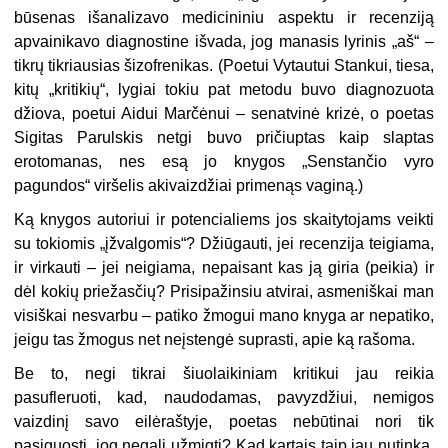
būsenas išanalizavo medicininiu aspektu ir recenziją
apvainikavo diagnostine išvada, jog manasis lyrinis „aš“ –
tikrų tikriausias šizofrenikas. (Poetui Vytautui Stankui, tiesa,
kitų „kritikių“, lygiai tokiu pat metodu buvo diagnozuota
džiova, poetui Aidui Marčėnui – senatvinė krizė, o poetas
Sigitas Parulskis netgi buvo pričiuptas kaip slaptas
erotomanas, nes esą jo knygos „Senstančio vyro
pagundos“ viršelis akivaizdžiai primenąs vaginą.)
Ką knygos autoriui ir potencialiems jos skaitytojams veikti
su tokiomis „įžvalgomis“? Džiūgauti, jei recenzija teigiama,
ir virkauti – jei neigiama, nepaisant kas ją giria (peikia) ir
dėl kokių priežasčių? Prisipažinsiu atvirai, asmeniškai man
visiškai nesvarbu – patiko žmogui mano knyga ar nepatiko,
jeigu tas žmogus net neįstengė suprasti, apie ką rašoma.
Be to, negi tikrai šiuolaikiniam kritikui jau reikia
pasufleruoti, kad, naudodamas, pavyzdžiui, nemigos
vaizdinį savo eilėraštyje, poetas nebūtinai nori tik
pasiguosti, jog negali užmigti? Kad kartais taip jau nutinka,