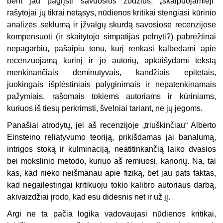
bent jau pagrįsti savuosius žodžius, „skalpuojamieji“
rašytojai jų tikrai netąsys, nūdienos kritikai stengiasi kūrinio
analizės seklumą ir įžvalgų skurdą savosiose recenzijose
kompensuoti (ir skaitytojo simpatijas pelnyti?) pabrėžtinai
nepagarbiu, pašaipiu tonu, kurį renkasi kalbėdami apie
recenzuojamą kūrinį ir jo autorių, apkaišydami tekstą
menkinančiais deminutyvais, kandžiais epitetais,
juokingais išplėstiniais palyginimais ir nepatenkinamais
pažymiais, rašomais tokiems autoriams ir kūriniams,
kuriuos iš tiesų perkrimsti, švelniai tariant, ne jų jėgoms.
Panašiai atrodytų, jei aš recenzijoje „triuškinčiau“ Alberto
Einsteino reliatyvumo teoriją, prikišdamas jai banalumą,
intrigos stoką ir kulminaciją, neatitinkančią laiko dvasios
bei mokslinio metodo, kuriuo aš remiuosi, kanonų. Na, tai
kas, kad nieko neišmanau apie fiziką, bet jau pats faktas,
kad negailestingai kritikuoju tokio kalibro autoriaus darbą,
akivaizdžiai įrodo, kad esu didesnis net ir už jį.
Argi ne ta pačia logika vadovaujasi nūdienos kritikai,