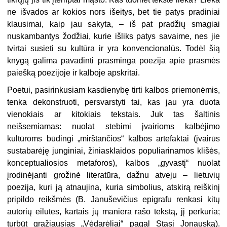
ne išvados ar kokios nors išeitys, bet tie patys pradiniai
klausimai, kaip jau sakyta, – iš pat pradžių smagiai
nuskambantys žodžiai, kurie išliks patys savaime, nes jie
tvirtai susieti su kultūra ir yra konvencionalūs. Todėl šią
knygą galima pavadinti prasminga poezija apie prasmės
paiešką poezijoje ir kalboje apskritai.
Poetui, pasirinkusiam kasdienybę tirti kalbos priemonėmis,
tenka dekonstruoti, persvarstyti tai, kas jau yra duota
vienokiais ar kitokiais tekstais. Juk tas šaltinis
neišsemiamas: nuolat stebimi įvairioms kalbėjimo
kultūroms būdingi „mirštančios“ kalbos artefaktai (įvairūs
sustabarėję junginiai, žiniasklaidos populiarinamos klišės,
konceptualiosios metaforos), kalbos „gyvastį“ nuolat
įrodinėjanti grožinė literatūra, dažnu atveju – lietuvių
poezija, kuri ją atnaujina, kuria simbolius, atskirą reiškinį
pripildo reikšmės (B. Januševičius epigrafu renkasi kitų
autorių eilutes, kartais jų maniera rašo tekstą, jį perkuria;
turbūt gražiausias „Vėdarėliai“ pagal Stasį Jonauską).