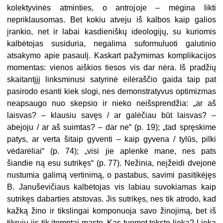
kolektyvinės atminties, o antrojoje – mėgina likti
nepriklausomas. Bet kokiu atveju iš kalbos kaip galios
įrankio, net ir labai kasdieniškų ideologijų, su kuriomis
kalbėtojas susiduria, negalima suformuluoti galutinio
atsakymo apie pasaulį. Kaskart pažymimas komplikacijos
momentas: vienos aiškios tiesos vis dar nėra. Iš pradžių
skaitantįjį linksminusi satyrinė eilėraščio gaida taip pat
pasirodo esanti kiek slogi, nes demonstratyvus optimizmas
neapsaugo nuo skepsio ir nieko neišsprendžia: „ar aš
laisvas? – klausiu savęs / ar galėčiau būt laisvas? –
abejoju / ar aš suimtas? – dar ne“ (p. 19); „tad spręskime
patys, ar verta šitaip gyventi – kaip gyvena / tylūs, pilki
vėdarėliai“ (p. 74); „visi jie aplenkė mane, nes pats
šiandie ną esu sutrikęs“ (p. 77). Nežinia, neįžeidi dvejonė
nustumia galimą vertinimą, o pastabus, savimi pasitikėjęs
B. Januševičiaus kalbėtojas vis labiau suvokiamas kaip
sutrikęs dabarties atstovas. Jis sutrikęs, nes tik atrodo, kad
kažką žino ir tikslingai komponuoja savo žinojimą, bet iš
tikrųjų jis tik įtemptai mąsto. Kas tuomet tekste lieka? Lieka