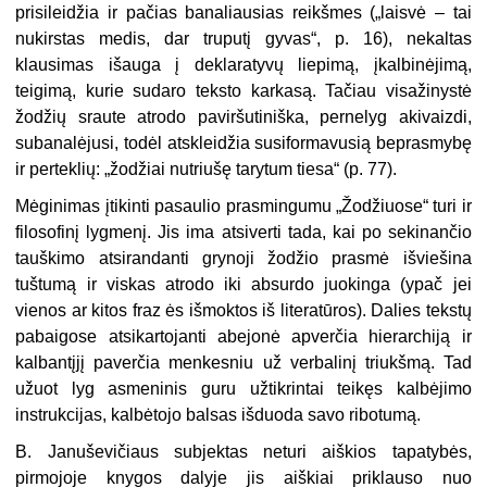
prisileidžia ir pačias banaliausias reikšmes („laisvė – tai
nukirstas medis, dar truputį gyvas“, p. 16), nekaltas
klausimas išauga į deklaratyvų liepimą, įkalbinėjimą,
teigimą, kurie sudaro teksto karkasą. Tačiau visažinystė
žodžių sraute atrodo paviršutiniška, pernelyg akivaizdi,
subanalėjusi, todėl atskleidžia susiformavusią beprasmybę
ir perteklių: „žodžiai nutriušę tarytum tiesa“ (p. 77).
Mėginimas įtikinti pasaulio prasmingumu „Žodžiuose“ turi ir
filosofinį lygmenį. Jis ima atsiverti tada, kai po sekinančio
tauškimo atsirandanti grynoji žodžio prasmė išviešina
tuštumą ir viskas atrodo iki absurdo juokinga (ypač jei
vienos ar kitos fraz ės išmoktos iš literatūros). Dalies tekstų
pabaigose atsikartojanti abejonė apverčia hierarchiją ir
kalbantįjį paverčia menkesniu už verbalinį triukšmą. Tad
užuot lyg asmeninis guru užtikrintai teikęs kalbėjimo
instrukcijas, kalbėtojo balsas išduoda savo ribotumą.
B. Januševičiaus subjektas neturi aiškios tapatybės,
pirmojoje knygos dalyje jis aiškiai priklauso nuo