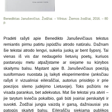
Benediktas Januševičius. Žodžiai. – Vilnius: Žiemos žodžiai, 2016. – 80
p.
Pradėti rašyti apie Benedikto Januševičiaus tekstus
remiantis pirmu patirtu įspūdžiu atrodo natūralu. Dažnam
šie tekstai atrodo lengvi, sukelia juoką ar bent šypsnį. Tai
vienas iš vis dar nedaugelio lietuvių poetų, kuriuos
pastaruoju metu atpažįstame ar siejame su kūrybos
skaitymu balsu. Mąstant apie B. Januševičiaus poeziją
susiformavo nuostata ją laikyti eksperimentine (anksčiau
rašyti ir vizualiniai eilėraščiai, autorius prisidėjo ir prie
poezijos slemo judėjimo Lietuvoje). Toks požiūris ne
visada parankus, bet adekvatus. Mat šie tekstai yra atviri –
jie tarytum kviečia pokalbio, gali būti įvairiai perskaityti ir
suvokti. Žodžiai jungia vaizdą ir garsą, dažniausiai yra
patogūs skaityti balsu. Eilėraščiu siekiama publikos