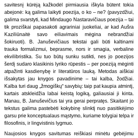
savitesnį kūrėją kažkodėl pirmiausia iškyla būtent tokia
abejonė: ką galima laikyti poezija, o ko – ne? (pavyzdžiui,
galima svarstyti, kad Mindaugo Nastaravičiaus poezija – tai
tik proziškai papasakoti agrariniai juokeliai, ar kad Aušra
Kaziliūnaitė savo eiliavimais mėgina nebrandžiai
šokiruoti). B. Januševičiaus tekstai gali būti kaltinami
trauka formalizmui, beprasme, nors ir smagia, verbaline
ekvilibristika. Su tuo būtų sunku sutikti, nes jo poezijos
šerdį sudaro klasikinis lyriko rūpestis – per poeziją mėginti
atpažinti kasdienybę ir literatūros lauką. Metodas aiškiai
išsakytas jau knygos pavadinime – tai kalba, žodžiai.
Kalba turi daug „žmogiškų“ savybių: taip pat kaupia atmintį,
kartais atskleidžia labai keistą logiką, galiausiai ji kinta.
Manau, B. Januševičius tai yra gerai perpratęs. Skaitant jo
tekstus galima pastebėti kokybinę slinktį nuo pasitikėjimo
garsu prie konceptualaus mąstymo, kuriame tolygiai telpa ir
filosofinis, ir lingvistinis lygmuo.
Naujosios knygos savitumas reiškiasi minėtu gebėjimu