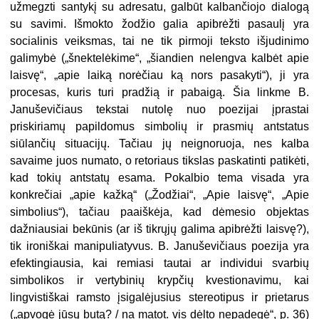
užmegzti santykį su adresatu, galbūt kalbančiojo dialogą
su savimi. Išmokto žodžio galia apibrėžti pasaulį yra
socialinis veiksmas, tai ne tik pirmoji teksto išjudinimo
galimybė („šnektelėkime“, „šiandien nelengva kalbėt apie
laisvę“, „apie laiką norėčiau ką nors pasakyti“), ji yra
procesas, kuris turi pradžią ir pabaigą. Šia linkme B.
Januševičiaus tekstai nutolę nuo poezijai įprastai
priskiriamų papildomus simbolių ir prasmių antstatus
siūlančių situacijų. Tačiau jų neignoruoja, nes kalba
savaime juos numato, o retoriaus tikslas paskatinti patikėti,
kad tokių antstatų esama. Pokalbio tema visada yra
konkrečiai „apie kažką“ („Žodžiai“, „Apie laisvę“, „Apie
simbolius“), tačiau paaiškėja, kad dėmesio objektas
dažniausiai bekūnis (ar iš tikrųjų galima apibrėžti laisvę?),
tik ironiškai manipuliatyvus. B. Januševičiaus poezija yra
efektingiausia, kai remiasi tautai ar individui svarbių
simbolikos ir vertybinių krypčių kvestionavimu, kai
lingvistiškai ramsto įsigalėjusius stereotipus ir prietarus
(„apvogė jūsų butą? / na matot. vis dėlto nepadegė“, p. 36)