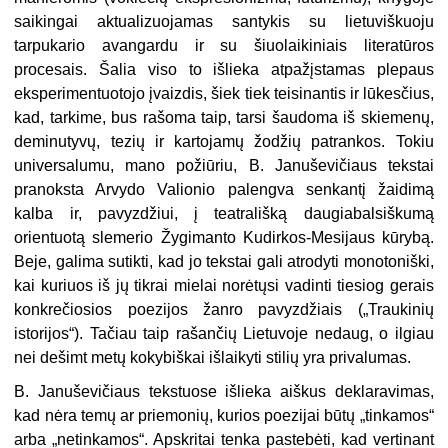
saikingai aktualizuojamas santykis su lietuviškuoju
tarpukario avangardu ir su šiuolaikiniais literatūros
procesais. Šalia viso to išlieka atpažįstamas plepaus
eksperimentuotojo įvaizdis, šiek tiek teisinantis ir lūkesčius,
kad, tarkime, bus rašoma taip, tarsi šaudoma iš skiemenų,
deminutyvų, tezių ir kartojamų žodžių patrankos. Tokiu
universalumu, mano požiūriu, B. Januševičiaus tekstai
pranoksta Arvydo Valionio palengva senkantį žaidimą
kalba ir, pavyzdžiui, į teatrališką daugiabalsiškumą
orientuotą slemerio Žygimanto Kudirkos-Mesijaus kūrybą.
Beje, galima sutikti, kad jo tekstai gali atrodyti monotoniški,
kai kuriuos iš jų tikrai mielai norėtųsi vadinti tiesiog gerais
konkrečiosios poezijos žanro pavyzdžiais („Traukinių
istorijos“). Tačiau taip rašančių Lietuvoje nedaug, o ilgiau
nei dešimt metų kokybiškai išlaikyti stilių yra privalumas.
B. Januševičiaus tekstuose išlieka aiškus deklaravimas,
kad nėra temų ar priemonių, kurios poezijai būtų „tinkamos“
arba „netinkamos“. Apskritai tenka pastebėti, kad vertinant