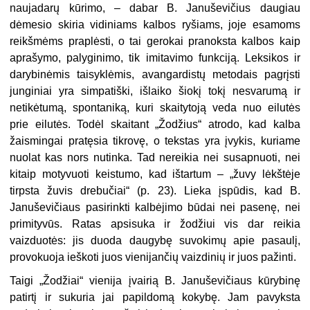
naujadarų kūrimo, – dabar B. Januševičius daugiau
dėmesio skiria vidiniams kalbos ryšiams, joje esamoms
reikšmėms praplėsti, o tai gerokai pranoksta kalbos kaip
aprašymo, palyginimo, tik imitavimo funkciją. Leksikos ir
darybinėmis taisyklėmis, avangardistų metodais pagrįsti
junginiai yra simpatiški, išlaiko šiokį tokį nesvarumą ir
netikėtumą, spontaniką, kuri skaitytoją veda nuo eilutės
prie eilutės. Todėl skaitant „Žodžius“ atrodo, kad kalba
žaismingai pratęsia tikrovę, o tekstas yra įvykis, kuriame
nuolat kas nors nutinka. Tad nereikia nei susapnuoti, nei
kitaip motyvuoti keistumo, kad ištartum – „žuvy lėkštėje
tirpsta žuvis drebučiai“ (p. 23). Lieka įspūdis, kad B.
Januševičiaus pasirinkti kalbėjimo būdai nei pasenę, nei
primityvūs. Ratas apsisuka ir žodžiui vis dar reikia
vaizduotės: jis duoda daugybę suvokimų apie pasaulį,
provokuoja ieškoti juos vienijančių vaizdinių ir juos pažinti.
Taigi „Žodžiai“ vienija įvairią B. Januševičiaus kūrybinę
patirtį ir sukuria jai papildomą kokybę. Jam pavyksta