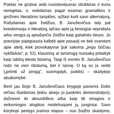
Poetas ne grubiai ardo nusistovėjusias struktūras ir kuria
neregėtas, o, veikdamas pagal esamas gramatikos ir
grožinės literatūros taisykles, ryžtasi kurti savo alternatyvą.
Rašydamas apie žodžius, B. Januševičius taip pat
kvestionuoja ir literatūrą, tačiau apie ją tiesiogiai neprabyla
arba vengia ją aprašančio žodžio kaip galutinės tiesos. Jo
poezijoje pajėgiausia kalbėti apie pasaulį ne tiek svarstant
apie ateitį, kiek provokatyviai (juk sakoma „
jeigu
būčiau
nykštukas“, p. 52), klausimą ar tariamąją nuosaką pritaikyti
kaip labilią teksto būseną. Taigi iš esmės B. Januševičius
rodo ne vien ribotumą, bet ir laisvę. O ką su ja veikti
(„priimti už pinigą“, susimąstyti, juoktis) – skaitytojo
atsakomybė.
Bent jau šioje B. Januševičiaus knygoje pavienis žodis
rečiau išardomas (tokiu atveju jo paskirtis demonstratyvi),
dažnesni iki absurdiškos arba kaip tik smagios ir
veiksmingos alogikos modeliuojami jų junginiai. Savo
kūryboje perėjęs įvairius etapus – nuo žodžio skaidymo,