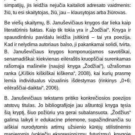
simpatijų, jis leidžia nejučia kaitalioti adresato vaidmenis:
žiū, tu esi skaitytojas, žiū, jau – klausytojas arba žiūrovas.
Be viešų skaitymų, B. Januševičiaus knygos dar lieka kaip
literatūrinis faktas. Kaip tik tokia yra ir „Žodžiai“. Knyga ir
spausdintiniu pavidalu leidžia įsitikinti – tai yra poezija.
Kad ir nelydima autoriaus balso, ji pakankamai solidi, tvirta.
B. Januševičiaus knygos komponuojamos savotiškai,
senamadiškai: kiekvienas eilėraštis kruopščiai surenkamas
rašomąja mašinėle (naujoji knyga „Žodžiai“), užrašomas
ranka („Kiškis kiškiškai kiškena“, 2008), kai kurių prasmę
lemia individualus vizualinis išdėstymas (rinkinys „0+6:
eilėraščiai-daiktai“, 2006).
B. Januševičiaus tekstams pritiko konkrečiosios poezijos
atstovų titulas. Jo bibliografijoje jau aštuntoji knyga tęsia
šią kryptį, šiuo požiūriu yra gerai subalansuota. „Žodžius“
galima laikyti ir edukacine priemone, supažindinančia su
aiškiai nurodytomis artimų užsienio kūrėjų stilistinėmis
manieromis (vokiečių ekspresionizmu, futurizmu), knygoje