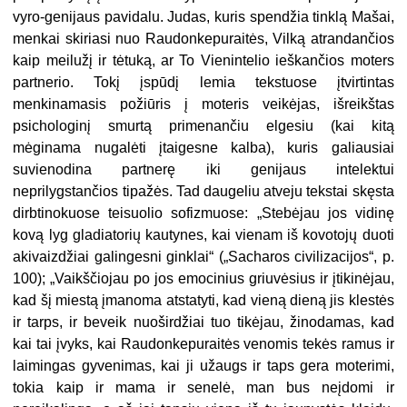
vyro-genijaus pavidalu. Judas, kuris spendžia tinklą Mašai,
menkai skiriasi nuo Raudonkepuraitės, Vilką atrandančios
kaip meilužį ir tėtuką, ar To Vienintelio ieškančios moters
partnerio. Tokį įspūdį lemia tekstuose įtvirtintas
menkinamasis požiūris į moteris veikėjas, išreikštas
psichologinį smurtą primenančiu elgesiu (kai kitą
mėginama nugalėti įtaigesne kalba), kuris galiausiai
suvienodina partnerę iki genijaus intelektui
neprilygstančios tipažės. Tad daugeliu atveju tekstai skęsta
dirbtinokuose teisuolio sofizmuose: „Stebėjau jos vidinę
kovą lyg gladiatorių kautynes, kai vienam iš kovotojų duoti
akivaizdžiai galingesni ginklai“ („Sacharos civilizacijos“, p.
100); „Vaikščiojau po jos emocinius griuvėsius ir įtikinėjau,
kad šį miestą įmanoma atstatyti, kad vieną dieną jis klestės
ir tarps, ir beveik nuoširdžiai tuo tikėjau, žinodamas, kad
kai tai įvyks, kai Raudonkepuraitės venomis tekės ramus ir
laimingas gyvenimas, kai ji užaugs ir taps gera moterimi,
tokia kaip ir mama ir senelė, man bus neįdomi ir