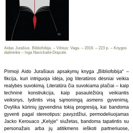
Aidas Jurašius. Bibliofobija. – Vilnius: Vaga. – 2019. – 223 p. – Knygos
dailininkė – Inga Navickaitė-Drąsutė.
Pirmoji Aido Jurašiaus apsakymų knyga „Bibliofobija“ –
fikcija, kuri intriguoja idėja, jog literatūros dėsniai veikia
realybės suvokimą. Literatūra čia suvokiama plačiai – kaip
techninė konstrukcija, kaip pasaulėžiūrą veikiantis
veiksnys, lydintis visą sąmoningą asmens gyvenimą.
Dvylika kūrinių įgyvendina tokią progresiją, kai bandoma
gyventi pagal stereotipus: pavyzdžiui, permodeliuojamas
Jacko Kerouaco „Kelyje“ siužetas, bandoma tapatintis su
personažais arba jų atitikmens ieškoti partneriuose,