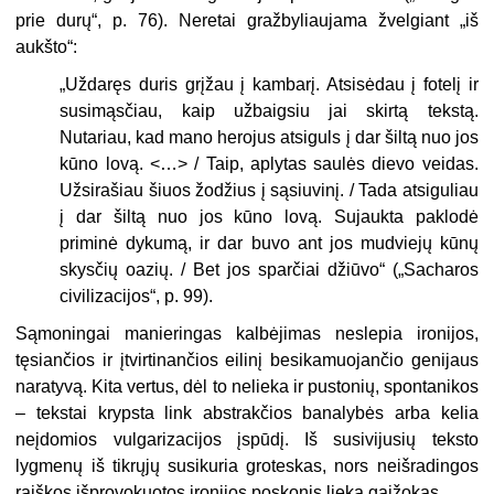
prie durų“, p. 76). Neretai gražbyliaujama žvelgiant „iš
aukšto“:
„Uždaręs duris grįžau į kambarį. Atsisėdau į fotelį ir
susimąsčiau, kaip užbaigsiu jai skirtą tekstą.
Nutariau, kad mano herojus atsiguls į dar šiltą nuo jos
kūno lovą. <…> / Taip, aplytas saulės dievo veidas.
Užsirašiau šiuos žodžius į sąsiuvinį. / Tada atsiguliau
į dar šiltą nuo jos kūno lovą. Sujaukta paklodė
priminė dykumą, ir dar buvo ant jos mudviejų kūnų
skysčių oazių. / Bet jos sparčiai džiūvo“ („Sacharos
civilizacijos“, p. 99).
Sąmoningai manieringas kalbėjimas neslepia ironijos,
tęsiančios ir įtvirtinančios eilinį besikamuojančio genijaus
naratyvą. Kita vertus, dėl to nelieka ir pustonių, spontanikos
– tekstai krypsta link abstrakčios banalybės arba kelia
neįdomios vulgarizacijos įspūdį. Iš susivijusių teksto
lygmenų iš tikrųjų susikuria groteskas, nors neišradingos
raiškos išprovokuotos ironijos poskonis lieka gaižokas.