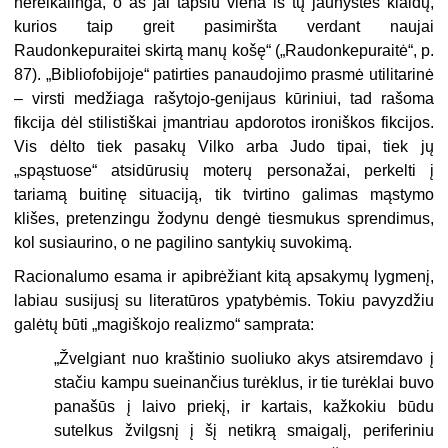
nereikalinga, o aš jai tapsiu viena iš tų jaunystės klaidų,
kurios taip greit pasimiršta verdant naujai
Raudonkepuraitei skirtą manų košę“ („Raudonkepuraitė“, p.
87). „Bibliofobijoje“ patirties panaudojimo prasmė utilitarinė
– virsti medžiaga rašytojo-genijaus kūriniui, tad rašoma
fikcija dėl stilistiškai įmantriau apdorotos ironiškos fikcijos.
Vis dėlto tiek pasakų Vilko arba Judo tipai, tiek jų
„spąstuose“ atsidūrusių moterų personažai, perkelti į
tariamą buitinę situaciją, tik tvirtino galimas mąstymo
klišes, pretenzingu žodynu dengė tiesmukus sprendimus,
kol susiaurino, o ne pagilino santykių suvokimą.
Racionalumo esama ir apibrėžiant kitą apsakymų lygmenį,
labiau susijusį su literatūros ypatybėmis. Tokiu pavyzdžiu
galėtų būti „magiškojo realizmo“ samprata:
„Žvelgiant nuo kraštinio suoliuko akys atsiremdavo į
stačiu kampu sueinančius turėklus, ir tie turėklai buvo
panašūs į laivo priekį, ir kartais, kažkokiu būdu
sutelkus žvilgsnį į šį netikrą smaigalį, periferiniu