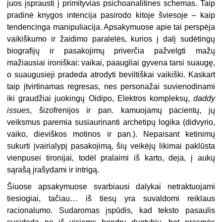
juos įsprausti į primityvias psichoanalitines schemas. Taip
pradinė knygos intencija pasirodo kitoje šviesoje – kaip
tendencinga manipuliacija. Apsakymuose apie tai perspėja
vaikiškumo ir žaidimo paralelės, kurios į dalį sudėtingų
biografijų ir pasakojimų priverčia pažvelgti mažų
mažiausiai ironiškai: vaikai, paaugliai gyvena tarsi suaugę,
o suaugusieji pradeda atrodyti beviltiškai vaikiški. Kaskart
taip įtvirtinamas regresas, nes personažai suvienodinami
iki graudžiai juokingų Oidipo, Elektros kompleksų,
daddy
issues
, šizofrenijos ir pan. kamuojamų pacientų, jų
veiksmus paremia susiaurinanti archetipų logika (didvyrio,
vaiko, dieviškos motinos ir pan.). Nepaisant ketinimų
sukurti įvairialypį pasakojimą, šių veikėjų likimai paklūsta
vienpusei tironijai, todėl pralaimi iš karto, deja, į aukų
sąrašą įrašydami ir intrigą.
Šiuose apsakymuose svarbiausi dalykai netraktuojami
tiesiogiai, tačiau… iš tiesų yra suvaldomi reiklaus
racionalumo. Sudaromas įspūdis, kad teksto pasaulis