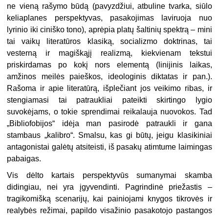
ne vieną rašymo būdą (pavyzdžiui, atbuline tvarka, siūlo
keliaplanes perspektyvas, pasakojimas laviruoja nuo
lyrinio iki ciniško tono), aprėpia platų šaltinių spektrą – mini
tai vaikų literatūros klasiką, socializmo doktrinas, tai
vesterną ir magiškąjį realizmą, kiekvienam tekstui
priskirdamas po kokį nors elementą (linijinis laikas,
amžinos meilės paieškos, ideologinis diktatas ir pan.).
Rašoma ir apie literatūrą, išplečiant jos veikimo ribas, ir
stengiamasi tai patraukliai pateikti skirtingo lygio
suvokėjams, o tokie sprendimai reikalauja nuovokos. Tad
„Bibliofobijos“ idėja man pasirodė patraukli ir gana
stambaus „kalibro“. Smalsu, kas gi būtų, jeigu klasikiniai
antagonistai galėtų atsiteisti, iš pasakų atimtume laimingas
pabaigas.
Vis dėlto kartais perspektyvūs sumanymai skamba
didingiau, nei yra įgyvendinti. Pagrindinė priežastis –
tragikomišką scenarijų, kai painiojami knygos tikrovės ir
realybės režimai, papildo visažinio pasakotojo pastangos