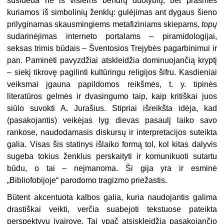
susideda ne iš visiems bendrų duotybių, bet prasmės
kuriamos iš simbolinių ženklų: gulėjimas ant dygaus šieno
prilyginamas skausmingiems metafiziniams skiepams,
topų
sudarinėjimas interneto portalams – piramidologijai,
seksas trimis būdais – Šventosios Trejybės pagarbinimui ir
pan. Paminėti pavyzdžiai atskleidžia dominuojančią kryptį
– siekį tikrovę pagilinti kultūringu religijos šifru. Kasdieniai
veiksmai įgauna papildomos reikšmės, t. y. tipinės
literatūros gelmės ir dvasingumo taip, kaip kritiškai juos
siūlo suvokti A. Jurašius. Stipriai išreikšta idėja, kad
(pasakojantis) veikėjas lyg dievas pasaulį laiko savo
rankose, naudodamasis diskursų ir interpretacijos suteikta
galia. Visas šis statinys išlaiko formą tol, kol kitas dalyvis
sugeba tokius ženklus perskaityti ir komunikuoti sutartu
būdu, o tai – neįmanoma. Ši gija yra ir esminė
„Bibliofobijoje“ parodomo tragizmo priežastis.
Būtent akcentuota kalbos galia, kuria naudojantis galima
drastiškai veikti, verčia suabejoti tekstuose pateikta
perspektyvų įvairove. Tai ypač atsiskleidžia pasakojančio