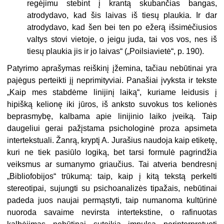
regėjimu stebint į krantą skubančias bangas,
atrodydavo, kad šis laivas iš tiesų plaukia. Ir dar
atrodydavo, kad šen bei ten po ežerą išsimėčiusios
valtys stovi vietoje, o jeigu juda, tai vos vos, nes iš
tiesų plaukia jis ir jo laivas“ („Poilsiavietė“, p. 190).
Patyrimo aprašymas reiškinį įžemina, tačiau nebūtinai yra
pajėgus perteikti jį neprimityviai. Panašiai įvyksta ir tekste
„Kaip mes stabdėme linijinį laiką“, kuriame leidusis į
hipišką kelionę iki jūros, iš anksto suvokus tos kelionės
beprasmybę, kalbama apie linijinio laiko įveiką. Taip
daugeliui gerai pažįstama psichologinė proza apsimeta
intertekstuali. Žanrą, kryptį A. Jurašius naudoja kaip etiketę,
kuri ne tiek pasiūlo logiką, bet tarsi formulė pagrindžia
veiksmus ar sumanymo griaučius. Tai atveria bendresnį
„Bibliofobijos“ trūkumą: taip, kaip į kitą tekstą perkelti
stereotipai, sujungti su psichoanalizės tipažais, nebūtinai
padeda juos naujai permąstyti, taip numanoma kultūrinė
nuoroda savaime nevirsta intertekstine, o rafinuotas