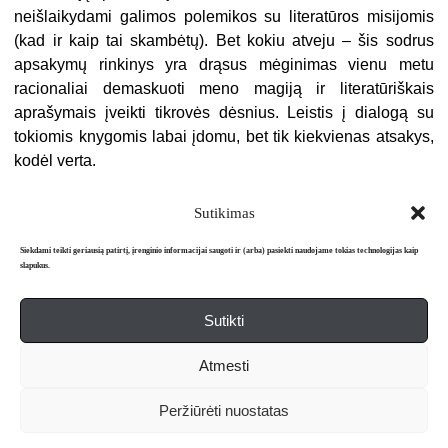
neišlaikydami galimos polemikos su literatūros misijomis
(kad ir kaip tai skambėtų). Bet kokiu atveju – šis sodrus
apsakymų rinkinys yra drąsus mėginimas vienu metu
racionaliai demaskuoti meno magiją ir literatūriškais
aprašymais įveikti tikrovės dėsnius. Leistis į dialogą su
tokiomis knygomis labai įdomu, bet tik kiekvienas atsakys,
kodėl verta.
Sutikimas
Siekdami teikti geriausią patirtį, įrenginio informacijai saugoti ir (arba) pasiekti naudojame tokias technologijas kaip
slapukus.
Sutikti
Apie mus
Redakcija
Prenumerata
Atmesti
Literatūros mėnraštis „Metai“ © 2026. Leidžiamas nuo 1991 m.
Peržiūrėti nuostatas
Powered by
WordPress
and
WordPress Theme
created with Artisteer.