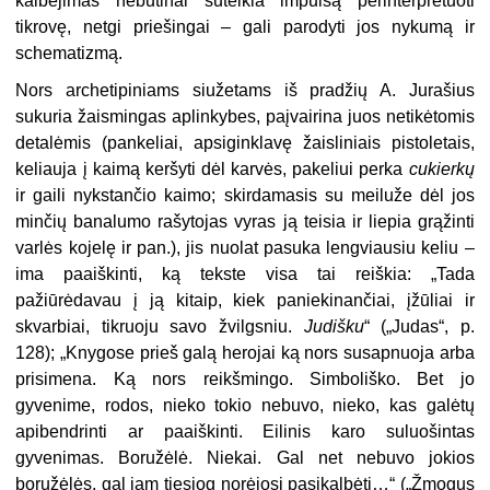
kalbėjimas nebūtinai suteikia impulsą perinterpretuoti
tikrovę, netgi priešingai – gali parodyti jos nykumą ir
schematizmą.
Nors archetipiniams siužetams iš pradžių A. Jurašius
sukuria žaismingas aplinkybes, paįvairina juos netikėtomis
detalėmis (pankeliai, apsiginklavę žaisliniais pistoletais,
keliauja į kaimą keršyti dėl karvės, pakeliui perka
cukierkų
ir gaili nykstančio kaimo; skirdamasis su meiluže dėl jos
minčių banalumo rašytojas vyras ją teisia ir liepia grąžinti
varlės kojelę ir pan.), jis nuolat pasuka lengviausiu keliu –
ima paaiškinti, ką tekste visa tai reiškia: „Tada
pažiūrėdavau į ją kitaip, kiek paniekinančiai, įžūliai ir
skvarbiai, tikruoju savo žvilgsniu.
Judišku
“ („Judas“, p.
128); „Knygose prieš galą herojai ką nors susapnuoja arba
prisimena. Ką nors reikšmingo. Simboliško. Bet jo
gyvenime, rodos, nieko tokio nebuvo, nieko, kas galėtų
apibendrinti ar paaiškinti. Eilinis karo suluošintas
gyvenimas. Boružėlė. Niekai. Gal net nebuvo jokios
boružėlės, gal jam tiesiog norėjosi pasikalbėti…“ („Žmogus