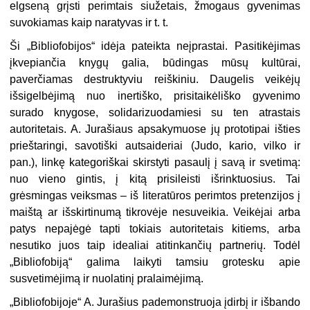
elgseną grįsti perimtais siužetais, žmogaus gyvenimas
suvokiamas kaip naratyvas ir t. t.
Ši „Bibliofobijos“ idėja pateikta neįprastai. Pasitikėjimas
įkvepiančia knygų galia, būdingas mūsų kultūrai,
paverčiamas destruktyviu reiškiniu. Daugelis veikėjų
išsigelbėjimą nuo inertiško, prisitaikėliško gyvenimo
surado knygose, solidarizuodamiesi su ten atrastais
autoritetais. A. Jurašiaus apsakymuose jų prototipai išties
prieštaringi, savotiški autsaideriai (Judo, kario, vilko ir
pan.), linkę kategoriškai skirstyti pasaulį į savą ir svetimą:
nuo vieno gintis, į kitą prisileisti išrinktuosius. Tai
grėsmingas veiksmas – iš literatūros perimtos pretenzijos į
maištą ar išskirtinumą tikrovėje nesuveikia. Veikėjai arba
patys nepajėgė tapti tokiais autoritetais kitiems, arba
nesutiko juos taip idealiai atitinkančių partnerių. Todėl
„Bibliofobiją“ galima laikyti tamsiu grotesku apie
susvetimėjimą ir nuolatinį pralaimėjimą.
„Bibliofobijoje“ A. Jurašius pademonstruoja įdirbį ir išbando