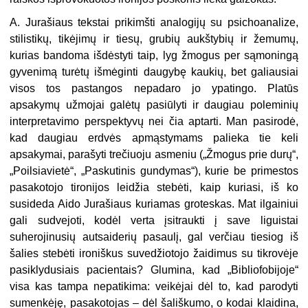
A. Jurašiaus tekstai prikimšti analogijų su psichoanalize,
stilistikų, tikėjimų ir tiesų, grubių aukštybių ir žemumų,
kurias bandoma išdėstyti taip, lyg žmogus per sąmoningą
gyvenimą turėtų išmėginti daugybę kaukių, bet galiausiai
visos tos pastangos nepadaro jo ypatingo. Platūs
apsakymų užmojai galėtų pasiūlyti ir daugiau poleminių
interpretavimo perspektyvų nei čia aptarti. Man pasirodė,
kad daugiau erdvės apmąstymams palieka tie keli
apsakymai, parašyti trečiuoju asmeniu („Žmogus prie durų“,
„Poilsiavietė“, „Paskutinis gundymas“), kurie be primestos
pasakotojo tironijos leidžia stebėti, kaip kuriasi, iš ko
susideda Aido Jurašiaus kuriamas groteskas. Mat ilgainiui
gali sudvejoti, kodėl verta įsitraukti į save liguistai
suherojinusių autsaiderių pasaulį, gal verčiau tiesiog iš
šalies stebėti ironiškus suvedžiotojo žaidimus su tikrovėje
pasiklydusiais pacientais? Glumina, kad „Bibliofobijoje“
visa kas tampa nepatikima: veikėjai dėl to, kad parodyti
sumenkėję, pasakotojas – dėl šališkumo, o kodai klaidina,