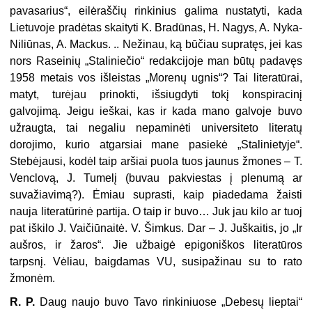
pavasarius“, eilėraščių rinkinius galima nustatyti, kada
Lietuvoje pradėtas skaityti K. Bradūnas, H. Nagys, A. Nyka-
Niliūnas, A. Mac­kus. .. Nežinau, ką būčiau supratęs, jei kas
nors Raseinių „Staliniečio“ redak­cijoje man būtų padavęs
1958 metais vos išleistas „Morenų ugnis“? Tai literatū­rai,
matyt, turėjau prinokti, išsiugdyti tokį konspiracinį
galvojimą. Jeigu ieškai, kas ir kada mano galvoje buvo
užraugta, tai negaliu nepaminėti universiteto literatų
dorojimo, kurio atgarsiai mane pasiekė „Stalinietyje“.
Stebėjausi, kodėl taip aršiai puola tuos jaunus žmones – T.
Venclovą, J. Tumelį (buvau pakviestas į plenumą ar
suvažiavimą?). Ėmiau suprasti, kaip piadedama žaisti
nauja literatūrinė partija. O taip ir buvo… Juk jau kilo ar tuoj
pat iškilo J. Vaičiū­naitė. V. Šimkus. Dar – J. Juškaitis, jo „Ir
aušros, ir žaros“. Jie užbaigė epigoniškos literatūros
tarpsnį. Vėliau, baigdamas VU, susipažinau su to rato
žmonėm.
R. P.
Daug naujo buvo Tavo rinkiniuose „Debesų lieptai“