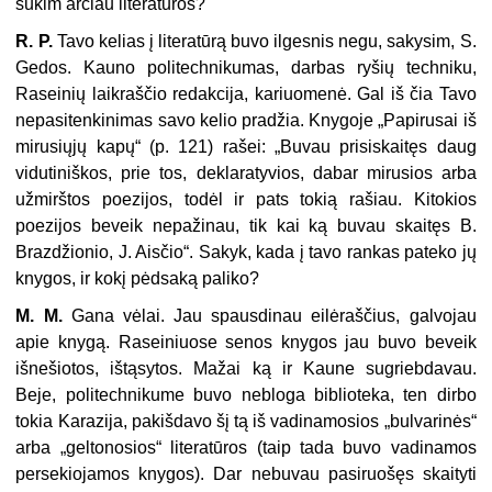
sukim arčiau literatūros?
R. P.
Tavo kelias į literatūrą buvo ilgesnis negu, sakysim, S.
Gedos. Kauno politechnikumas, darbas ryšių techniku,
Raseinių laikraščio redakcija, kariuomenė. Gal iš čia Tavo
nepasitenkinimas savo kelio pradžia. Knygoje „Papirusai iš
mirusiųjų kapų“ (p. 121) rašei: „Buvau prisiskaitęs daug
vidutiniškos, prie tos, deklaratyvios, dabar mirusios arba
užmirštos poezijos, todėl ir pats tokią rašiau. Kitokios
poezijos beveik nepažinau, tik kai ką buvau skaitęs B.
Brazdžionio, J. Aisčio“. Sakyk, kada į tavo rankas pateko jų
knygos, ir kokį pėdsaką paliko?
M. M.
Gana vėlai. Jau spausdinau eilėraščius, galvojau
apie knygą. Raseiniuose senos knygos jau buvo beveik
išnešiotos, ištąsytos. Mažai ką ir Kaune sugriebdavau.
Beje, politechnikume buvo nebloga biblioteka, ten dirbo
tokia Karazija, pakišdavo šį tą iš vadinamosios „bulvarinės“
arba „geltonosios“ literatūros (taip tada buvo vadinamos
persekiojamos knygos). Dar nebuvau pasiruošęs skaityti