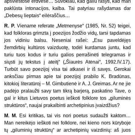
apšviestose erdvėse… Suvokiau, kad galiu rašyti, kad man
paklūsta intonacijos, kalba. Tai patyriau rašydamas dar
„Debesų lieptais“ eilėraščius…
R. P.
Viename referate „Metmenyse“ (1985, Nr. 52) teigei,
kad folkloras grimzta į poezijos žodžio vidų, tarsi tapdamas
jos vidiniu balsu. Neseniai rašei: „Esu paveldėjęs
žemdirbių kultūros vaizduotę, todėl kurdamas juntu, kad
turiu tuos kodus ir turiu galios perrašinėti telegramas ir
siųsti jų tekstus į ateitį“ („Šiaurės Atėnai“, 1992.IV.17).
Turbūt savo poezijoj visa tai atkasei ir iš savęs. Gerokai
anksčiau pirmas apie tai poezijoj prabilo K. Bradūnas,
kitokioj literatū­roj – M. Gimbutienė ir A. J. Greimas. Ar ne jie
padėjo pralaužti savy tam tik­rą barjerą, paskatino Tave, o
gal ir kitus Lietuvos poetus ieškoti folklore tos „giluminės
struktūros“, naujai prakalbinti archetipinius įvaizdžius?
M. M.
Esi kritikas, tai vis nori poetus sudaužti kaktom…
Man nereikėjo ieškoti nei folklore, nei kieno nors kūryboje
tų „giluminių struktūrų“ ar arche­tipinių vaizdinių: aš juos