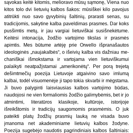
sąvokas keitė kitomis, melioravo mūsų sąmonę, Viena nuo
kitos to­lo dvi lietuvių kalbos šakos: mūsiškei kilo pavojus
atitrūkti nuo savo gyvybi­nių šaltinių, prarasti senas, su
tradicijomis, sakytine kalba paveldimas prasmes. Dar koks
pusšimtis metų, ir jau vargiai lietuviškai susišnekėtume.
Keitėsi into­nacija, žodžio vartojimo tikslas ir prasmės
apimtis. Mes būtume artėję prie Orwello išpranašautos
ideologinės „naujakalbės“, o išeivių kalba vis dažniau me­
chaniškai išmokstama ir vartojama vien lietuviškumui
palaikyti neatpažįstamai „amerikonėtų“. Per porą trejetą
dešimtmečių poezija Lietuvoje atgaivino savo imlumą
kalbai, todėl visuomenėje ji tapo tokia skvarbi ir mėgstama.
Ji buvo palyginti laisviausias kalbos vartojimo būdas,
naudojosi ne vien formaliomis žodžio galimybėmis, bet ir jo
atmintimi, literatūros klasikoje, kultūroje, istori­joje
išreikštomis ir tradicijų saugomomis prasmėmis. O juk
pateikti platų žodžių prasmių lauką ne visada buvo
įmanoma net akademiniame lietuvių kalbos žo­dyne.
Poezija sugebėjo naudotis pagrindiniais kalbos šaltiniais: