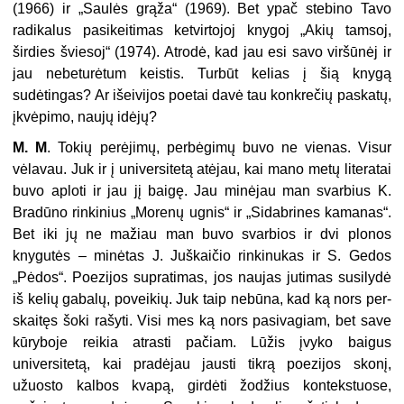
(1966) ir „Saulės grąža“ (1969). Bet ypač stebino Tavo
radikalus pasikeitimas ketvirtojoj knygoj „Akių tamsoj,
širdies šviesoj“ (1974). Atrodė, kad jau esi savo viršūnėj ir
jau nebeturėtum keistis. Turbūt kelias į šią knygą
sudėtingas? Ar išeivijos poetai davė tau konkrečių paskatų,
įkvėpimo, naujų idėjų?
M. M
. Tokių perėjimų, perbėgimų buvo ne vienas. Visur
vėlavau. Juk ir į universitetą atėjau, kai mano metų literatai
buvo aploti ir jau jį baigę. Jau mi­nėjau man svarbius K.
Bradūno rinkinius „Morenų ugnis“ ir „Sidabrines kama­nas“.
Bet iki jų ne mažiau man buvo svarbios ir dvi plonos
knygutės – minė­tas J. Juškaičio rinkinukas ir S. Gedos
„Pėdos“. Poezijos supratimas, jos naujas jutimas susilydė
iš kelių gabalų, poveikių. Juk taip nebūna, kad ką nors per­
skaitęs šoki rašyti. Visi mes ką nors pasivagiam, bet save
kūryboje reikia at­rasti pačiam. Lūžis įvyko baigus
universitetą, kai pradėjau jausti tikrą poezijos skonį,
užuosto kalbos kvapą, girdėti žodžius kontekstuose,