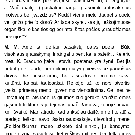
Bradūnas ir kitus poetus (Just. Marcinkevičių, J. Degutytę,
J. Vaičiūnaitę…) paskatino naujai įprasminti tautosakinius
motyvus bei įvaizdžius? Kodėl vienu metu daugelis poetų
vėl grįžo prie folkloro? Ar tada skyrei, kas jų ieškojimuose
organiška, o kas tiesiog perimta iš tos pačios „draudžiamos
poezi­jos“?
M. M.
Apie tai geriau pasakytų patys poetai. Būtų
visokiausių atsakymų. Ir aš galiu bent kelis pateikti. Kelerių
metų K. Bradūno įtaka lietuvių poetams yra žymi. Bet jis
nebūtų nei raudų, nei mitinių motyvų įveisęs be paruoštos
dirvos, be nusiteikimo, be atsiradusio imlumo savai
kultūrai, kalbai, tautosakai. Reikė­jo už ko nors stvertis,
įveikti primestą meno, gyvenimo vienodinimą. Gal net ne
literatūroj tai atsirado. Iš gilumos kilo gerokai valdžią ėmęs
gąsdinti folklori­nis judėjimas, ypač Ramuva, kurioje buvau,
kol išvaikė. Man atrodo, kad anks­čiau dailė, o ne literatūra
pradėjo ieškoti savo ištakų tautosakoje, dievdirbių mene.
„Folkloriškumu“ mane užkrėtė dailininkai, jų bandymai
modernizmą su­sieti su lietuviškos mitinės bei folklorinės