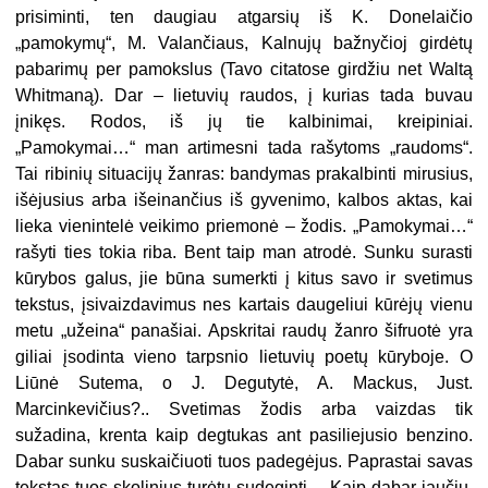
prisiminti, ten daugiau atgarsių iš K. Donelaičio
„pamokymų“, M. Valančiaus, Kalnujų bažnyčioj girdė­tų
pabarimų per pamokslus (Tavo citatose girdžiu net Waltą
Whitmaną). Dar – lietuvių raudos, į kurias tada buvau
įnikęs. Rodos, iš jų tie kalbinimai, kreipi­niai.
„Pamokymai…“ man artimesni tada rašytoms „raudoms“.
Tai ribinių situa­cijų žanras: bandymas prakalbinti mirusius,
išėjusius arba išeinančius iš gyveni­mo, kalbos aktas, kai
lieka vienintelė veikimo priemonė – žodis. „Pamoky­mai…“
rašyti ties tokia riba. Bent taip man atrodė. Sunku surasti
kūrybos ga­lus, jie būna sumerkti į kitus savo ir svetimus
tekstus, įsivaizdavimus nes kar­tais daugeliui kūrėjų vienu
metu „užeina“ panašiai. Apskritai raudų žanro šifruotė yra
giliai įsodinta vieno tarpsnio lietuvių poetų kūryboje. O
Liūnė Sute­ma, o J. Degutytė, A. Mackus, Just.
Marcinkevičius?.. Svetimas žodis arba vaiz­das tik
sužadina, krenta kaip degtukas ant pasiliejusio benzino.
Dabar sunku suskaičiuoti tuos padegėjus. Paprastai savas
tekstas tuos skolinius turėtų sude­ginti. .. Kaip dabar jaučiu,