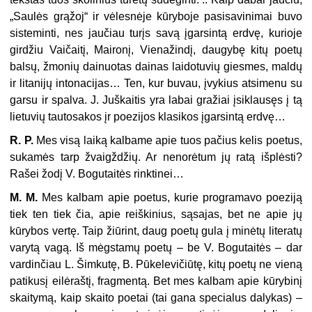
„Saulės grąžoj“ ir vėlesnėje kūryboje pasisavinimai buvo
sisteminti, nes jaučiau turįs savą įgarsintą erdvę, kurioje
girdžiu Vaičaitį, Maironį, Vienažindį, daugybę kitų poetų
balsų, žmonių dainuotas dainas laido­tuvių giesmes, maldų
ir litanijų intonacijas… Ten, kur buvau, įvykius atsime­nu su
garsu ir spalva. J. Juškaitis yra labai gražiai įsiklausęs į tą
lietuvių tau­tosakos įr poezijos klasikos įgarsintą erdvę…
R. P.
Mes visą laiką kalbame apie tuos pačius kelis poetus,
sukamės tarp žvaigždžių. Ar nenorėtum jų ratą išplėsti?
Rašei žodį V. Bogutaitės rinktinei…
M. M.
Mes kalbam apie poetus, kurie programavo poeziją
tiek ten tiek čia, apie reiškinius, sąsajas, bet ne apie jų
kūrybos vertę. Taip žiūrint, daug poetų gula į minėtų literatų
varytą vagą. Iš mėgstamų poetų – be V. Bogutaitės – dar
vardinčiau L. Šimkutę, B. Pūkelevičiūtę, kitų poetų ne vieną
patikusį eilėraš­tį, fragmentą. Bet mes kalbam apie kūrybinį
skaitymą, kaip skaito poetai (tai gana specialus dalykas) –