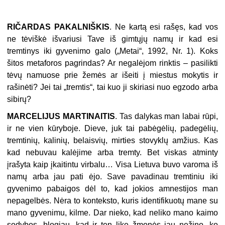
RIČARDAS PAKALNIŠKIS
. Ne kartą esi rašęs, kad vos
ne tėviškė išvariusi Tave iš gimtųjų namų ir kad esi
tremtinys iki gyvenimo galo („Metai“, 1992, Nr. 1). Koks
šitos metaforos pagrindas? Ar negalėjom rinktis – pasilikti
tėvų namuose prie žemės ar išeiti į miestus mokytis ir
rašinėti? Jei tai „tremtis“, tai kuo ji skiriasi nuo egzodo arba
sibirų?
MARCELIJUS MARTINAITIS
. Tas dalykas man labai rūpi,
ir ne vien kūry­boje. Dieve, juk tai pabėgėlių, padegėlių,
tremtinių, kalinių, belaisvių, mirties stovyklų amžius. Kas
kad nebuvau kalėjime arba tremty. Bet viskas atminty
įrašyta kaip įkaitintu virbalu… Visa Lietuva buvo varoma iš
namų arba jau pati ėjo. Save pavadinau tremtiniu iki
gyvenimo pabaigos dėl to, kad jokios am­nestijos man
nepagelbės. Nėra to konteksto, kuris identifikuotų mane su
mano gyvenimu, kilme. Dar nieko, kad neliko mano kaimo
sodybos, blogiau, kad ir ten likę žmonės jau nežino, ko