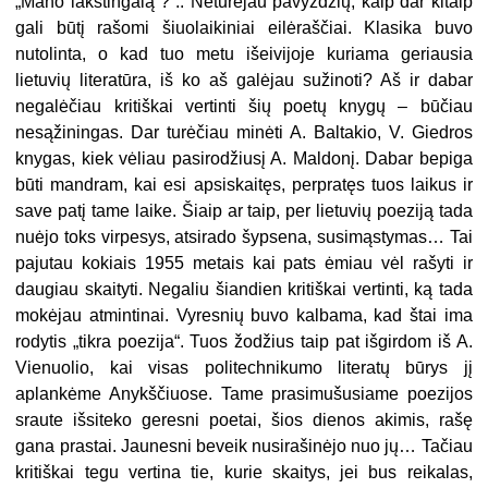
„Mano lakštingalą“? .. Neturėjau pavyzdžių, kaip dar ki­taip
gali būtį rašomi šiuolaikiniai eilėraščiai. Klasika buvo
nutolinta, o kad tuo metu išeivijoje kuriama geriausia
lietuvių literatūra, iš ko aš galėjau sužinoti? Aš ir dabar
negalėčiau kritiškai vertinti šių poetų knygų – būčiau
nesąžinin­gas. Dar turėčiau minėti A. Baltakio, V. Giedros
knygas, kiek vėliau pasirodžiu­sį A. Maldonį. Dabar bepiga
būti mandram, kai esi apsiskaitęs, perpratęs tuos laikus ir
save patį tame laike. Šiaip ar taip, per lietuvių poeziją tada
nuėjo toks virpesys, atsirado šypsena, susimąstymas… Tai
pajutau kokiais 1955 metais kai pats ėmiau vėl rašyti ir
daugiau skaityti. Negaliu šiandien kritiškai vertinti, ką tada
mokėjau atmintinai. Vyresnių buvo kalbama, kad štai ima
rodytis „tikra poezija“. Tuos žodžius taip pat išgirdom iš A.
Vienuolio, kai visas politechniku­mo literatų būrys jį
aplankėme Anykščiuose. Tame prasimušusiame poezijos
sraute išsiteko geresni poetai, šios dienos akimis, rašę
gana prastai. Jaunesni beveik nusirašinėjo nuo jų… Tačiau
kritiškai tegu vertina tie, kurie skaitys, jei bus reikalas,