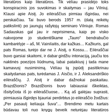
literatūros kaip literatūros. Tik vėliau prasidėjo toks
konspiracinis jos suvokimas ir skaitymas – jau Vilniuj.
Klausi apie Aistį. Jo eilėraščius pirmiau išgirdau, nei
perskaičiau. Tai buvo berods 1957 m. (datą reikėtų
patikslinti) po jaunųjų rašytojų seminaro Vilniuje. Romas
Sadauskas gal jau ir neprisimena, kaip po visko
nakvojome jo studentiškame „Tauro“ bendrabučio
kambarėlyje – aš, M. Vainilaitis, dar kažkas… Kažkuris, gal
pats Romas, turėjo dar ne J. Aistį, o Kossu… Eilėraščiai
buvo garsiai skaitomi, ir dabar girdžiu intonaciją, jaučiu tos
naktinės poezijos liūdnumą, labai pataikiusį į tada mane
kamavusį nusiminimą. Vėliau tą įspūdį pasitikrinau
skaitydamas pats, turėdamas J. Aisčio, ir J. Aleksandriškio
eilėraščių. J. Aistį ir dabar dažnokai paskaitau.
Brazdžionis? Brazdžionis buvo labiausiai iškeiktas,
išsityčiota iš jo eilėraščiuose.. . Ką aš galėjau suprasti,
pirmiausia išgirdęs bjauriai perdirbtus jo eilėraščio žodžius:
„Per pasaulį keliauja šuva“… Brendimo metu kartais
būdavau toli nuo knygų beveik neturėjau literatūros