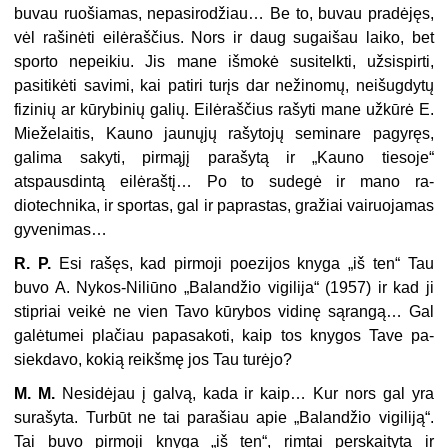
buvau ruošiamas, nepasirodžiau… Be to, buvau pradėjęs,
vėl rašinėti eilėraščius. Nors ir daug sugaišau laiko, bet
sporto nepeikiu. Jis mane išmokė susitelkti, užsispirti,
pasitikėti savimi, kai patiri turįs dar nežino­mų, neišugdytų
fizinių ar kūrybinių galių. Eilėraščius rašyti mane užkūrė E.
Mieželaitis, Kauno jaunųjų rašytojų seminare pagyręs,
galima sakyti, pirmąjį parašytą ir „Kauno tiesoje“
atspausdintą eilėraštį… Po to sudegė ir mano ra­
diotechnika, ir sportas, gal ir paprastas, gražiai vairuojamas
gyvenimas…
R. P.
Esi rašęs, kad pirmoji poezijos knyga „iš ten“ Tau
buvo A. Nykos-Ni­liūno „Balandžio vigilija“ (1957) ir kad ji
stipriai veikė ne vien Tavo kūrybos vidinę sąrangą… Gal
galėtumei plačiau papasakoti, kaip tos knygos Tave pa­
siekdavo, kokią reikšmę jos Tau turėjo?
M. M.
Nesidėjau į galvą, kada ir kaip… Kur nors gal yra
surašyta. Turbūt ne tai parašiau apie „Balandžio vigiliją“.
Tai buvo pirmoji knyga „iš ten“, rim­tai perskaityta ir