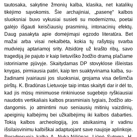
tautosaka, saky­tine žmonių kalba, klasika, net katalikų
tikėjimo sąvokomis. Šie
archa
j
iniai
, „pasenę“ kalbos
sluoksniai buvo vykusiai susieti su modernizmu, poetai
galėjo išgauti keisčiausių prasminių, intonacinių efektų.
Daug pasakyta apie domėjimą­si egzodo literatūra. Bet
mažai arba visai nekalbėta, kokia tų rašytojų svarba
mudviejų aptariamoj srity. Atsidūrę už krašto ribų, savo
tragediją jie pajuto ir kaip lietuviško žodžio dramą plačiame
istoriniame pjūvyje. Skaitydamas DP stovyklose išleistas
knygas, pirmiausia patiri, kaip ten suaktyvinama kalba, su­
žadinami įvairiausi jos sluoksniai, grojama visa dešimčia
pirštų. K. Bradūnas Lietuvoje taip imtas skaityti dar ir dėl to,
kad jis mūsų minimuose rinkiniuose sugebėjo ryškiausiai
naudotis vertikaliais kalbos prasminiais lygiais, žodžio ato­
dangomis. jo atmintimi nuo seniausių mitinių vaizdinių,
apeiginių kalbėjimų bei užkalbėjimų iki kalbos dabarties.
Tokią kalbos archeologiją, jos atsikasimą ir vadinu
išsilaisvinimu kalbiškai adaptuojant save naujoje aplinkoje.
Peradresuo­ja kalbą A. Nyka-Niliūnas, Liūnė Sutema, H.