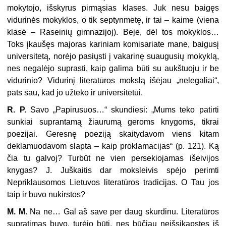
mokytojo, išskyrus pirmąsias klases. Juk nesu baigęs
vidurinės mokyklos, o tik septynmetę, ir tai – kaime (viena
klasė – Raseinių gimnazijoj). Beje, dėl tos mokyklos…
Toks įkaušęs majoras kariniam komisariate mane, baigusį
universitetą, norėjo pasiųsti į vakarinę suaugusių mokyklą,
nes negalėjo suprasti, kaip galima būti su aukštuoju ir be
vidurinio? Vidurinį literatūros mokslą išėjau „nelegaliai“,
pats sau, kad jo užteko ir universitetui.
R. P.
Savo „Papirusuos…“ skundiesi: „Mums teko patirti
sunkiai suprantamą žiaurumą geroms knygoms, tikrai
poezijai. Geresnę poeziją skaitydavom viens kitam
deklamuodavom slapta – kaip proklamacijas“ (p. 121). Ką
čia tu galvoj? Turbūt ne vien persekiojamas išeivijos
knygas? J. Juškaitis dar moksleivis spėjo perimti
Nepriklausomos Lietuvos literatūros tradicijas. O Tau jos
taip ir buvo nukirstos?
M. M.
Na ne… Gal aš save per daug skurdinu. Literatūros
supratimas buvo, turėjo būti, nes būčiau neišsikapstęs iš