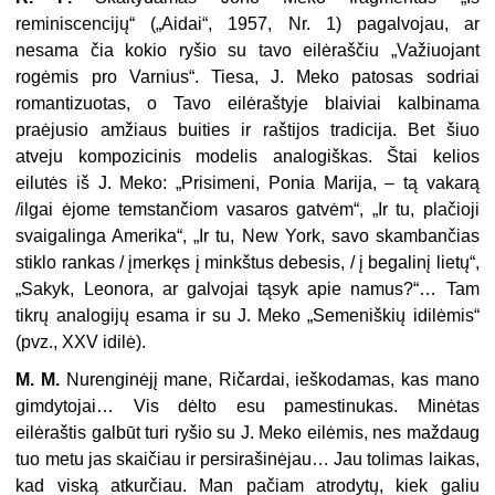
reminiscencijų“ („Aidai“, 1957, Nr. 1) pagalvojau, ar
nesama čia kokio ryšio su tavo eilėraščiu „Važiuo­jant
rogėmis pro Varnius“. Tiesa, J. Meko patosas sodriai
romantizuotas, o Tavo eilėraštyje blaiviai kalbinama
praėjusio amžiaus buities ir raštijos tradicija. Bet šiuo
atveju kompozicinis modelis analogiškas. Štai kelios
eilutės iš J. Meko: „Prisimeni, Ponia Marija, – tą vakarą
/ilgai ėjome temstančiom vasaros gatvėm“, „Ir tu, plačioji
svaigalinga Amerika“, „Ir tu, New York, savo skambančias
stiklo rankas / įmerkęs į minkštus debesis, / į begalinį lietų“,
„Sakyk, Leonora, ar gal­vojai tąsyk apie namus?“… Tam
tikrų analogijų esama ir su J. Meko „Semeniškių idilėmis“
(pvz., XXV idilė).
M. M.
Nurenginėjį mane, Ričardai, ieškodamas, kas mano
gimdytojai… Vis dėlto esu pamestinukas. Minėtas
eilėraštis galbūt turi ryšio su J. Meko ei­lėmis, nes maždaug
tuo metu jas skaičiau ir persirašinėjau… Jau tolimas laikas,
kad viską atkurčiau. Man pačiam atrodytų, kiek galiu