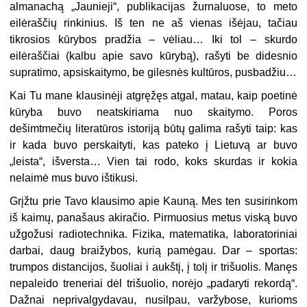
almanachą „Jaunieji“, publikacijas žurnaluose, to meto
eilėraščių rinkinius. Iš ten ne aš vienas išėjau, tačiau
tikrosios kūrybos pradžia – vėliau… Iki tol – skurdo
eilėraščiai (kalbu apie savo kūrybą), rašyti be didesnio
supra­timo, apsiskaitymo, be gilesnės kultūros, pusbadžiu…
Kai Tu mane klausinėji atgręžęs atgal, matau, kaip poetinė
kūryba buvo neatskiriama nuo skaitymo. Poros
dešimtmečių literatūros istoriją būtų galima rašyti taip: kas
ir kada buvo perskaityti, kas pateko į Lietuvą ar buvo
„leista“, išversta… Vien tai rodo, koks skurdas ir kokia
nelaimė mus buvo ištikusi.
Grįžtu prie Tavo klausimo apie Kauną. Mes ten susirinkom
iš kaimų, pana­šaus akiračio. Pirmuosius metus viską buvo
užgožusi radiotechnika. Fizika, ma­tematika, laboratoriniai
darbai, daug braižybos, kurią pamėgau. Dar – sportas:
trumpos distancijos, šuoliai i aukštį, į tolį ir trišuolis. Manęs
nepaleido trene­riai dėl trišuolio, norėjo „padaryti rekordą“.
Dažnai neprivalgydavau, nusilpau, varžybose, kurioms