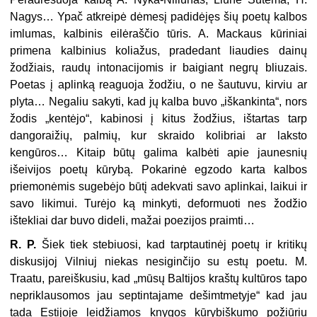
Nagys… Ypač atkreipė dėmesį padidėjęs šių poetų kalbos
imlumas, kalbinis eilėraščio tūris. A. Mackaus kūri­niai
primena kalbinius koliažus, pradedant liaudies dainų
žodžiais, raudų into­nacijomis ir baigiant negrų bliuzais.
Poetas į aplinką reaguoja žodžiu, o ne šau­tuvu, kirviu ar
plyta… Negaliu sakyti, kad jų kalba buvo „iškankinta“, nors
žodis „kentėjo“, kabinosi į kitus žodžius, ištartas tarp
dangoraižių, palmių, kur skraido kolibriai ar laksto
kengūros… Kitaip būtų galima kalbėti apie jaunes­nių
išeivijos poetų kūrybą. Pokarinė egzodo karta kalbos
priemonėmis sugebė­jo būtį adekvati savo aplinkai, laikui ir
savo likimui. Turėjo ką minkyti, defor­muoti nes žodžio
ištekliai dar buvo dideli, mažai poezijos praimti…
R. P.
Šiek tiek stebiuosi, kad tarptautinėj poetų ir kritikų
diskusijoj Vilniuj niekas nesiginčijo su estų poetu. M.
Traatu, pareiškusiu, kad „mūsų Baltijos kraštų kultūros tapo
nepriklausomos jau septintajame dešimtmetyje“ kad jau
tada Estijoje leidžiamos knygos kūrybiškumo požiūriu