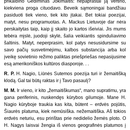
prikalbino Gediminas Jokimaitis: nepaprastai ją vertino,
kiekviena proga cituodavo. Be­veik sąmoningai bandžiau
pasiduoti tiek vieno, tiek kito įtakai. Bet tokiai poezi­jai,
matyt, nesu programuotas. A. Mackus Lietuvoje dar nėra
perskaitytas taip, kaip jį skaito jo kartos išeiviai. Jis mums
tebėra mįslė, juodoji skylė, šalia vei­kiantis spinduliavimo
šaltinis. Matyt, neperprasim, kol patys nesusidursime su
savo pačių susvetimėjimu, kalbos substancija arba kol
įveikę sovietinio režimo paliktas priešpriešas nepasijusime
esą amerikoniškos kultūros diasporoje. . .
R. P.
H. Nagio, Liūnės Sutemos poezija turi ir žemaitišką
klodą. Gal tai bū­tų raktas ir į Tavo pasaulį?
M. M.
Ir vieno, ir kito „žemaitiškumas“, mano supratimu, yra
gana periferi­nis, nuskendęs kūrybos gilumoje. Mane H.
Nagio kūryboje traukia kas kita, būtent – erdvės pojūtis,
Šiaurės platuma, kiek nemūsiška. nežemaitiška. Aš to­kios
erdvės neturiu, esu pririštas prie nedidelio žemės ploto. O
H. Nagys lais­vai žengia iš vienos geografinės platumos į