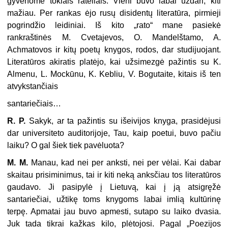
gyveno­me tokiais rateliais. Vieni buvo labai uždari, kiti
mažiau. Per rankas ėjo rusų disidentų literatūra, pirmieji
pogrindžio leidiniai. Iš kito „rato“ mane pasiekė
rankraštinės M. Cvetajevos, O. Mandelštamo, A.
Achmatovos ir kitų poetų kny­gos, rodos, dar studijuojant.
Literatūros akiratis platėjo, kai užsimezgė pažintis su K.
Almenu, L. Mockūnu, K. Kebliu, V. Bogutaite, kitais iš ten
atvykstančiais
santariečiais…
R. P.
Sakyk, ar ta pažintis su išeivijos knyga, prasidėjusi
dar universiteto auditorijoje, Tau, kaip poetui, buvo pačiu
laiku? O gal šiek tiek pavėluota?
M. M.
Manau, kad nei per anksti, nei per vėlai. Kai dabar
skaitau prisimi­nimus, tai ir kiti neką anksčiau tos literatūros
gaudavo. Ji pasipylė į Lietuvą, kai į ją atsigręžė
santariečiai, užtikę toms knygoms labai imlią kultūrinę
terpę. Apmatai jau buvo apmesti, sutapo su laiko dvasia.
Juk tada tikrai kažkas kilo, plėtojosi. Pagal „Poezijos