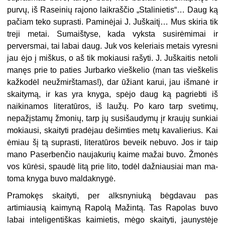
purvų, iš Raseinių rajono laikraščio „Stalinietis“… Daug ką
pačiam teko suprasti. Paminėjai J. Juškaitį… Mus skiria tik
treji metai. Sumaištyse, kada vyksta susirėmimai ir
perversmai, tai labai daug. Juk vos keleriais metais vyresni
jau ėjo į miškus, o aš tik mokiausi rašyti. J. Juškaitis netoli
manęs prie to paties Jurbarko vieškelio (man tas vieškelis
kažkodėl neužmirštamas!), dar ūžiant karui, jau išmanė ir
skaitymą, ir kas yra knyga, spėjo daug ką pagriebti iš
naikinamos literatūros, iš laužų. Po karo tarp svetimų,
nepažįstamų žmonių, tarp jų susišaudymų įr kraujų sunkiai
mo­kiausi, skaityti pradėjau dešimties metų kavalierius. Kai
ėmiau šį tą suprasti, literatūros beveik nebuvo. Jos ir taip
mano Paserbenčio naujakurių kaime mažai buvo. Žmonės
vos kūrėsi, spaudė litą prie lito, todėl dažniausiai man ma­
toma knyga buvo maldaknygė.
Pramokęs skaityti, per alksnyniuką bėgdavau pas
artimiausią kaimyną Rapolą Mažintą. Tas Rapolas buvo
labai inteligentiškas kaimietis, mėgo skaityti, jaunystėje