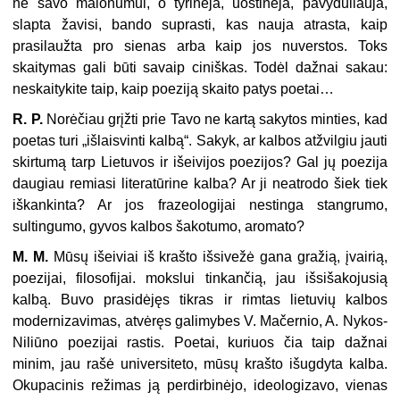
ne savo malonumui, o tyrinėja, uostinėja, pavyduliau­ja,
slapta žavisi, bando suprasti, kas nauja atrasta, kaip
prasilaužta pro sienas arba kaip jos nuverstos. Toks
skaitymas gali būti savaip ciniškas. Todėl dažnai sakau:
neskaitykite taip, kaip poeziją skaito patys poetai…
R. P.
Norėčiau grįžti prie Tavo ne kartą sakytos minties, kad
poetas turi „išlaisvinti kalbą“. Sakyk, ar kalbos atžvilgiu jauti
skirtumą tarp Lietuvos ir iš­eivijos poezijos? Gal jų poezija
daugiau remiasi literatūrine kalba? Ar ji neat­rodo šiek tiek
iškankinta? Ar jos frazeologijai nestinga stangrumo,
sultingumo, gyvos kalbos šakotumo, aromato?
M. M.
Mūsų išeiviai iš krašto išsivežė gana gražią, įvairią,
poezijai, filosofi­jai. mokslui tinkančią, jau išsišakojusią
kalbą. Buvo prasidėjęs tikras ir rimtas lietuvių kalbos
modernizavimas, atvėręs galimybes V. Mačernio, A. Nykos-
Ni­liūno poezijai rastis. Poetai, kuriuos čia taip dažnai
minim, jau rašė universite­to, mūsų krašto išugdyta kalba.
Okupacinis režimas ją perdirbinėjo, ideologiza­vo, vienas