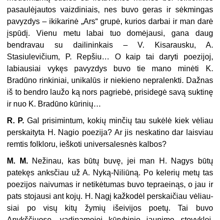
pasaulėjautos vaizdiniais, nes buvo geras ir sėkmingas
pavyzdys – ikikarinė „Ars“ grupė, kurios darbai ir man darė
įspūdį. Vienu metu labai tuo domėjausi, gana daug
bendravau su dailininkais – V. Kisarausku, A.
Stasiulevičium, P. Repšiu… O kaip tai daryti poezijoj,
labiausiai vykęs pavyzdys buvo tie mano minėti K.
Bradūno rinkiniai, unikalūs ir niekieno nepralenkti. Dažnas
iš to bendro laužo ką nors pagriebė, prisidegė savą suktinę
ir nuo K. Bradūno kūrinių…
R. P.
Gal prisimintum, kokių minčių tau sukėlė kiek vėliau
perskaityta H. Nagio poezija? Ar jis neskatino dar laisviau
remtis folkloru, ieškoti universales­nės kalbos?
M. M.
Nežinau, kas būtų buvę, jei man H. Nagys būtų
patekęs anksčiau už A. Nyką-Niliūną. Po kelerių metų tas
poezijos naivumas ir netikėtumas buvo tepraeinąs, o jau ir
pats stojausi ant kojų. H. Nagį kažkodėl perskaičiau vėliau­
siai po visų kitų žymių išeivijos poetų. Tai buvo
Anykščiuose, vadinamojoj kūrybinio jaunimo stovykloj.