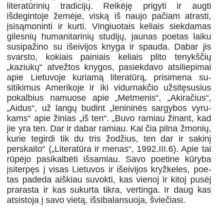
litera­tūrinių tradicijų. Reikėję prigyti ir augti
išdegintoje žemėje, viską iš naujo pa­čiam atrasti,
įsisąmoninti ir kurti. Vingiuotais keliais siekdamas
gilesnių huma­nitarinių studijų, jaunas poetas laiku
susipažino su išeivijos knyga ir spauda. Dabar jis
svarsto, kokiais painiais keliais plito tenykščių
„kaziukų“ atvežtos knygos, pasiekdavo atsiliepimai
apie Lietuvoje kuriamą literatūrą, prisimena su­
sitikimus Amerikoje ir iki vidurnakčio užsitęsusius
pokalbius namuose apie „Metmenis“, „Akiračius“,
„Aidus“, už langų budint „lenininės sargybos vyru­
kams“ apie žinias „iš ten“. „Buvo ramiau žinant, kad
jie yra ten. Dar ir dabar ramiau. Kai čia pilna žmonių,
kurie tegirdi tik du tris žodžius, ten dar ir sakinį
perskaito“ („Literatūra ir menas“, 1992.III.6). Apie tai
rūpėjo pasikalbėti išsa­miau. Savo poetine kūryba
įsiterpęs į visas Lietuvos ir išeivijos kryžkeles, poe­
tas padeda aiškiau suvokti, kas vienoj ir kitoj pusėj
prarasta ir kas sukurta tikra, vertinga. Ir daug kas
atsistoja į savo vietą, išsibalansuoja, šviečiasi.