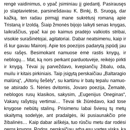
rengė vaidinimus, o ypač įsiminiau jį giedantį. Pasirausęs
jo slaptavietėse, parsinešdavau K. Binkį, B. Sruogą, dar
kažką, ten radau pirmąjį mane sukrėtusį romaną apie
Tristaną ir Izoldą. Šiaip žmonės bijojo laikyti senas knygas,
laikraščius, ypač kai po kaimus pradėjo valkiotis stribai,
visokie surašinėtojai, agitatoriai. Dabar neatsimenu, kaip ir
iš kur gavau Maironį. Apie tos poezijos padarytą įspūdį jau
esu rašęs. Besimokant namuose ėmė rastis knygų, ir
neblogų… Mat, ką nors perkant parduotuvėje, reikėjo pirkti
ir knygą. Tėvai jų parveždavo, kvepiančių žibalu, oda,
muilu ir kitais pirkiniais. Taip įsigytą per­skaičiau „Baltaragio
malūną“, „Altorių šešėly“, su kartūnu ir batų tepalu namuo­
se atsirado S. Nėries dvitomis, Jovaro poezija, Žemaitė,
neblogos rusų klasikos, sakysim, „Eugenijus Oneginas“,
Vakarų rašytojų vertimai… Tėvai tik žiūrėda­vo, kad tose
knygose nebūtų stalinų. Prisimenu labai šviesų tų metų
skaitymą sodelyje, ant pradalgės, iki pusiaunakčio prie
žibalinės… Kaip dabar aiškėja, tuo rūsčiu metu dar rodėsi
geros knygos. Rodos, perskaičiau arba esu vartęs viską, ką