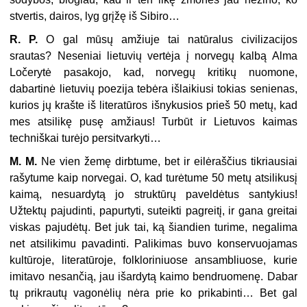
stvertis, dairos, lyg grįžę iš Sibiro…
R. P.
O gal mūsų amžiuje tai natūralus civilizacijos
srautas? Neseniai lietu­vių vertėja į norvegų kalbą Alma
Ločerytė pasakojo, kad, norvegų kritikų nuo­mone,
dabartinė lietuvių poezija tebėra išlaikiusi tokias senienas,
kurios jų kraš­te iš literatūros išnykusios prieš 50 metų, kad
mes atsilikę pusę amžiaus! Turbūt ir Lietuvos kaimas
techniškai turėjo persitvarkyti…
M. M.
Ne vien žemę dirbtume, bet ir eilėraščius tikriausiai
rašytume kaip norvegai. O, kad turėtume 50 metų atsilikusį
kaimą, nesuardytą jo struktūrų paveldėtus santykius!
Užtektų pajudinti, papurtyti, suteikti pagreitį, ir gana greitai
viskas pajudėtų. Bet juk tai, ką šiandien turime, negalima
net atsilikimu pavadinti. Palikimas buvo konservuojamas
kultūroje, literatūroje, folkloriniuose ansambliuose, kurie
imitavo nesančią, jau išardytą kaimo bendruomenę. Dabar
tų prikrautų vagonėlių nėra prie ko prikabinti… Bet gal