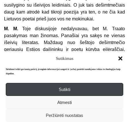
susilygino su išeivijos leidiniais. O juk tais dešimtmečiais
daug kam atrodė kad tikroji poezija yra ten, o ne čia kad
Lietuvos poetai prieš juos vos ne mokinukai.
M. M.
Toje diskusijoje nedalyvavau, bet M. Traato
pasakymas man žino­mas. Panašiai yra sakęs ne vienas
išeivių literatas. Maždaug nuo šeštojo dešimt­mečio
geriausių Estijos dailininkų įr poetų kūryba eilėraščiai,
kuriais domėjausi ir verčiau, jau buvo nesovietiniai. Kad
Sutikimas
suvoktume ir savo tikros literatūros „nepriklausomybę“,
reikėtų iš eilės perskaityti pastarųjų dešimtmečių knygas
Siekdami teikti geriausią patirtį, įrenginio informacijai saugoti ir (arba) pasiekti naudojame tokias technologijas kaip
slapukus.
Kol kas mūsų atmintis dar užkimšta pavardėmis,
po
r
tretais
,
garbės vardais, visur mus persekiojusiais propagandiniais
Sutikti
tekstais: mokykloje, Dainų šventėse, Poezijos
pavasariuose. Atrodo, sunkiausia bus grįžti ne egzodo
Atmesti
rašytojams, o nese­niai Lietuvoje rašytiems kūriniams, kol
pradėsime juos skaityti kiek kitokiomis akimis, kaip juos
Peržiūrėti nuostatas
skaitė, sakysim, išeiviai. Manau, kad jie mūsų literatūrą su­
vokia kur kas tiksliau, be mūsiškių kompleksų… Gal jie