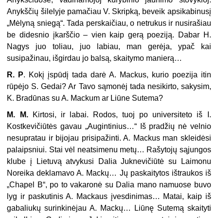
Anykščių šilelyje pamačiau V. Skripką, beveik ap­sikabinusį
„Mėlyną sniegą“. Tada perskaičiau, o netrukus ir nusirašiau
be di­desnio įkarščio – vien kaip gerą poeziją. Dabar H.
Nagys juo toliau, juo labiau, man gerėja, ypač kai
susipažinau, išgirdau jo balsą, skaitymo manierą…
R. P
. Kokį įspūdį tada darė A. Mackus, kurio poezija itin
rūpėjo S. Gedai? Ar Tavo sąmonėj tada nesikirto, sakysim,
K. Bradūnas su A. Mackum ar Liūne Sutema?
M. M.
Kirtosi, ir labai. Rodos, tuoj po universiteto iš I.
Kostkevičiūtės ga­vau „Augintinius…“ Iš pradžių nė velnio
nesupratau ir bijojau prisipažinti. A. Mackus man skleidėsi
palaipsniui. Stai vėl neatsimenu metų… Rašytojų sąjun­gos
klube į Lietuvą atvykusi Dalia Juknevičiūtė su Laimonu
Noreika deklama­vo A. Mackų… Jų paskaitytos ištraukos iš
„Chapel B“, po to vakaronė su Da­lia mano namuose buvo
lyg ir paskutinis A. Mackaus įvesdinimas… Matai, kaip iš
gabaliukų surinkinėjau A. Mackų… Liūnę Sutemą skaityti