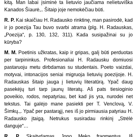
kitą. Man labai įsiminė ta lietuvio jaučiama nelietuviška
Kanados Šiaurė,.. Šitaip joje nemokėčiau būti.
R. P.
Kai skaičiau H. Radausko rinktinę, man pasirodė, kad
ir jo poezija Tau buvo svarbi atrama (plg. H. Radauskas,
„Poezija“, p. 130, 132, 311). Kada susi­pažinai su jo
kūryba?
M. M.
Poetinis užkratas, kaip ir gripas, galį būti perduotas
per tarpininkus. Profesionaliai H. Radausku domiuosi
pastaruoju metu dirbdamas su studentais. Poeto vaizdai,
motyvai, intonacijos seniai migruoja lietuvių poezijoje. H.
Ra­dauskas šitaip įauga į lietuvių literatūrą. Ypač daug
pasekėjų turi tarp jaunų literatų. Aš pats tiesioginio
poveikio, rodos, nepatyriau, bet kad jis yra, nurodei net
tekstus. Tai galėjo mane pasiekti per T. Venclovą, V.
Šimkų.,. Ypač per pastarąjį, nes iš jo pirmiausia patyriau H.
Radausko įtaigą. Netrukus susiradau rinkinį „Strėlė
danguje“…
R. P.
Skaitydamas Jono Meko fragmentus „Iš