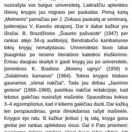
nusirašyta vos baigus universitetą. Laikraščiu aplenktos
išeivių knygos jau migravo per paskaitas. Pirmą kartą
„Metmenis“ pamačiau per J. Zinkaus paskaitą ar seminarą.
Įsidėmėjau V. Kavolio straipsnį. Dar ir dabar kažkur yra
išrašai. B. Brazdžionio „Šiaurės pašvaistė“ (1947) per
rankas atėjo 34-oj au­ditorijoj. Bendrabučio kambariuose
tokių knygų nematydavau. Universitetas bu­vo labai
įbaugintas po neseno literatūros katedros triuškinimo.
Ėmiau daugiau skaityti ir gauti knygų jau po universiteto.
Įsimintinos K. Bradūno „Morenų ug­nys“ (1958) ir
„Sidabrinės kamanos“ (1964). Tokios knygos būdavo
gaunamos „vienai nakčiai“. Tada jau dirbau „Jaunimo
gretose“ (1966–1968), pasilikau nakčiai redakcijoje, kad
tekstus galėčiau nusirašyti mašinėle. Spausdinau kokius
3–4 egzempliorius, kad ir kitiems galėčiau duoti. Dar kažką
ten perspausdinau, gerai išmokdamas rašyti mašinėle.
Knygos ėjo ratu. Iš kažkur įkritusi į tą ratą, knyga gana
greitai per rankas aplėkdavo visus. Gal ir Pats prisimeni: