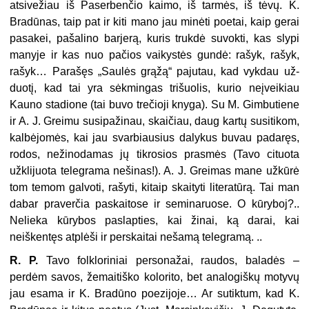
atsivežiau iš Paserbenčio kaimo, iš tarmės, iš tėvų. K.
Bradūnas, taip pat ir kiti mano jau minėti poetai, kaip gerai
pasakei, pašali­no barjerą, kuris trukdė suvokti, kas slypi
manyje ir kas nuo pačios vaikystės gundė: rašyk, rašyk,
rašyk… Parašęs „Saulės grąžą“ pajutau, kad vykdau už­
duotį, kad tai yra sėkmingas trišuolis, kurio neįveikiau
Kauno stadione (tai buvo trečioji knyga). Su M. Gimbutiene
ir A. J. Greimu susipažinau, skaičiau, daug kartų susitikom,
kalbėjomės, kai jau svarbiausius dalykus buvau padaręs,
rodos, nežinodamas jų tikrosios prasmės (Tavo cituota
užklijuota telegrama nešinas!). A. J. Greimas mane užkūrė
tom temom galvoti, rašyti, kitaip skaityti literatūrą. Tai man
dabar praverčia paskaitose ir seminaruose. O kūryboj?..
Nelieka kūrybos paslapties, kai žinai, ką darai, kai
neiškentęs atplėši ir perskaitai nešamą tele­gramą. ..
R. P.
Tavo folkloriniai personažai, raudos, baladės –
perdėm savos, žemai­tiško kolorito, bet analogiškų motyvų
jau esama ir K. Bradūno poezijoje… Ar sutiktum, kad K.