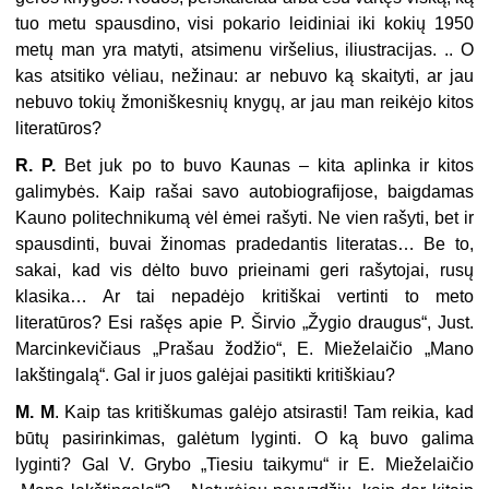
tuo metu spausdino, visi pokario leidiniai iki kokių 1950
metų man yra matyti, atsimenu viršelius, iliustracijas. .. O
kas atsitiko vėliau, nežinau: ar nebuvo ką skaityti, ar jau
nebuvo tokių žmoniškesnių knygų, ar jau man reikėjo kitos
literatūros?
R. P.
Bet juk po to buvo Kaunas – kita aplinka ir kitos
galimybės. Kaip rašai savo autobiografijose, baigdamas
Kauno politechnikumą vėl ėmei rašyti. Ne vien rašyti, bet ir
spausdinti, buvai žinomas pradedantis literatas… Be to,
sakai, kad vis dėlto buvo prieinami geri rašytojai, rusų
klasika… Ar tai nepa­dėjo kritiškai vertinti to meto
literatūros? Esi rašęs apie P. Širvio „Žygio drau­gus“, Just.
Marcinkevičiaus „Prašau žodžio“, E. Mieželaičio „Mano
lakštingalą“. Gal ir juos galėjai pasitikti kritiškiau?
M. M
. Kaip tas kritiškumas galėjo atsirasti! Tam reikia, kad
būtų pasirin­kimas, galėtum lyginti. O ką buvo galima
lyginti? Gal V. Grybo „Tiesiu taiky­mu“ ir E. Mieželaičio