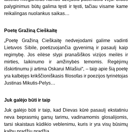
palyginimus būtų galima tęsti ir tęsti, tačiau visame kame
reikalingas nuolankus saikas…
Poetę Gražiną Cieškaitę
„
Poetę Gražiną Cieškaitę nedvejodami galime vadinti
Lietuvos Sibile, poetizuojančia gyvenimą ir pasaulį kaip
regimybę. Jos eilėse slypi pranašiškos vizijos meilės ir
mirties, laikinumo ir amžinybės temomis. Regėjimų
išskirtinumu ji artima Oskarui Milašiui“, – taip apie šią poetę
yra kalbėjęs krikščioniškasis filosofas ir poezijos tyrinėtojas
Justinas Mikutis-Pelys…
Juk galėjo būti ir taip
Juk galėjo būti ir taip, kad Dievas kūrė pasaulį ekstatiniu
neva beprasmių garsų tarimu, vadinamomis glosalijomis,
tarsi skaistaus kūdikio veblenimu, kuris ir yra visų būsimų
kalbų pradžių pradžia.