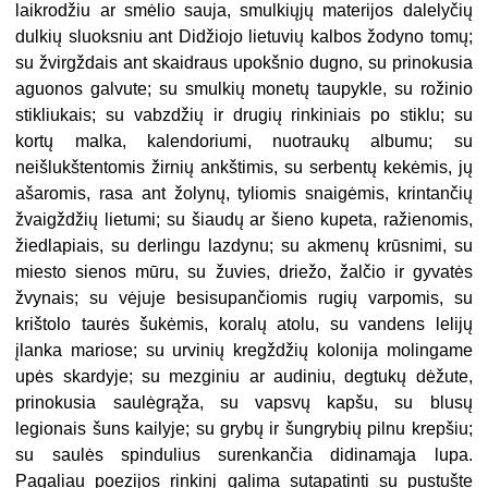
laikrodžiu ar smėlio sauja, smulkiųjų materijos dalelyčių
dulkių sluoksniu ant Didžiojo lietuvių kalbos žodyno tomų;
su žvirgždais ant skaidraus upokšnio dugno, su prinokusia
aguonos galvute; su smulkių monetų taupykle, su rožinio
stikliukais; su vabzdžių ir drugių rinkiniais po stiklu; su
kortų malka, kalendoriumi, nuotraukų albumu; su
neišlukštentomis žirnių ankštimis, su serbentų kekėmis, jų
ašaromis, rasa ant žolynų, tyliomis snaigėmis, krintančių
žvaigždžių lietumi; su šiaudų ar šieno kupeta, ražienomis,
žiedlapiais, su derlingu lazdynu; su akmenų krūsnimi, su
miesto sienos mūru, su žuvies, driežo, žalčio ir gyvatės
žvynais; su vėjuje besisupančiomis rugių varpomis, su
krištolo taurės šukėmis, koralų atolu, su vandens lelijų
įlanka mariose; su urvinių kregždžių kolonija molingame
upės skardyje; su mezginiu ar audiniu, degtukų dėžute,
prinokusia saulėgrąža, su vapsvų kapšu, su blusų
legionais šuns kailyje; su grybų ir šungrybių pilnu krepšiu;
su saulės spindulius surenkančia didinamąja lupa.
Pagaliau poezijos rinkinį galima sutapatinti su pustušte