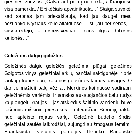
giesmės žodžius: „Galva ant pečių nulenkta, / Kraujuose
visa pamerkta, / Erškėčiais apvainikuota…“ Staiga suvokė,
kad sapnas jam priekaištauja, kad jau daugel metų
nesilanko Kryžiaus kelio atlaiduose. „Esu jau per senas, –
sušnabždėjo, – nebeištverčiau tokios ilgos dulkėtos
kelionės…“
Geležinės dalgių geležtės
Geležinės dalgių geležtės, geležiniai plūgai, geležinės
Golgotos vinys, geležiniai arklių pančiai naktigonėje ir prie
laukujų trobos durų kalamos geležinės laimės pasagos. O
dar tie mažieji balų vėžliai, Merkinės kaimuose vadinami
geležinėmis varlėmis. Ir tamsios auksuojančios balų rūdys
kaip angelų kraujas – jas atskiedus šaltinio vandeniu buvo
rašomos miškinių priesaikos ir eilėraščiai. Surūdiję raktai
nuo apleisto rojaus vartų. Geležinė budelio širdis,
geležiniai saulės laikrodžiai, sujungti su žmogaus lemtimi.
Paauksuota, vietomis parūdijus Henriko Radausko