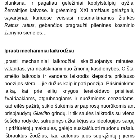
plunksna. Ir pagaliau geležiniai koplytstulpių kryžiai
Žemaitijos kalvose. Ir grėsmingi XXI amžiaus gelažgalių
sąvartynai, kuriuose veisiasi nesunaikinamos žiurkės
Rattus rattus
, gebančios pragraužti plienines kosminio
žarnyno sieneles…
Įprasti mechaniniai laikrodžiai
Įprasti mechaniniai laikrodžiai, skaičiuojantys minutes,
valandas, yra neatskiriami nuo žmonių kasdienybės. O štai
smėlio laikrodis ir vandens laikrodis klepsidra priklauso
poezijos sferai – jie dužūs kaip ir pati poezija. Prisiminkime
laiką, kai prie eilių knygos tereikėdavo prisiliesti
žvairiaakiams, atgrubnagiams ir nuožmiems cenzoriams,
kad eilės pažirtų stiklo šukėmis ar papirosų nuorūkomis ant
prispjaudytų
Glavlito
grindų. Ir tik saulės laikrodis su viena
šešėlio rodykle, sutrupinęs užkalkėjusias ideologijos sargų
ir prižiūrėtojų makaules, galėjo suskaičiuoti raudonu rašalu
išbrauktus žodžius, kad autorius juos sugrąžintų į jiems