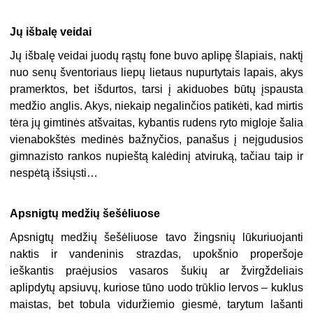
Jų išbalę veidai
Jų išbalę veidai juodų rąstų fone buvo aplipę šlapiais, naktį
nuo senų šventoriaus liepų lietaus nupurtytais lapais, akys
pramerktos, bet išdurtos, tarsi į akiduobes būtų įspausta
medžio anglis. Akys, niekaip negalinčios patikėti, kad mirtis
tėra jų gimtinės atšvaitas, kybantis rudens ryto migloje šalia
vienabokštės medinės bažnyčios, panašus į neįgudusios
gimnazisto rankos nupieštą kalėdinį atviruką, tačiau taip ir
nespėtą išsiųsti…
Apsnigtų medžių šešėliuose
Apsnigtų medžių šešėliuose tavo žingsnių lūkuriuojanti
naktis ir vandeninis strazdas, upokšnio properšoje
ieškantis praėjusios vasaros šukių ar žvirgždeliais
aplipdytų apsiuvų, kuriose tūno uodo trūklio lervos – kuklus
maistas, bet tobula viduržiemio giesmė, tarytum lašanti