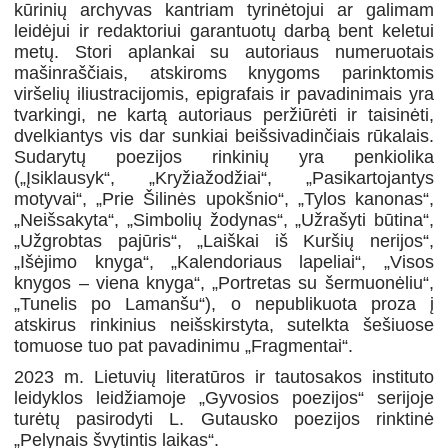
kūrinių archyvas kantriam tyrinėtojui ar galimam
leidėjui ir redaktoriui garantuotų darbą bent keletui
metų. Stori aplankai su autoriaus numeruotais
mašinraščiais, atskiroms knygoms parinktomis
viršelių iliustracijomis, epigrafais ir pavadinimais yra
tvarkingi, ne kartą autoriaus peržiūrėti ir taisinėti,
dvelkiantys vis dar sunkiai beišsivadinčiais rūkalais.
Sudarytų poezijos rinkinių yra penkiolika
(„Įsiklausyk“, „Kryžiažodžiai“, „Pasikartojantys
motyvai“, „Prie Šilinės upokšnio“, „Tylos kanonas“,
„Neišsakyta“, „Simbolių žodynas“, „Užrašyti būtina“,
„Užgrobtas pajūris“, „Laiškai iš Kuršių nerijos“,
„Išėjimo knyga“, „Kalendoriaus lapeliai“, „Visos
knygos – viena knyga“, „Portretas su šermuonėliu“,
„Tunelis po Lamanšu“), o nepublikuota proza į
atskirus rinkinius neišskirstyta, sutelkta šešiuose
tomuose tuo pat pavadinimu „Fragmentai“.
2023 m. Lietuvių literatūros ir tautosakos instituto
leidyklos leidžiamoje „Gyvosios poezijos“ serijoje
turėtų pasirodyti L. Gutausko poezijos rinktinė
„Pelynais švytintis laikas“.