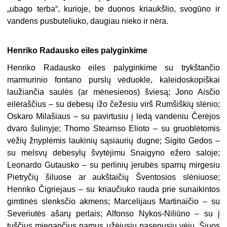
„ubago terba“, kurioje, be duonos kriaukšlio, svogūno ir
vandens pusbuteliuko, daugiau nieko ir nėra.
Henriko Radausko eiles palyginkime
Henriko Radausko eiles palyginkime su trykštančio
marmurinio fontano purslų vėduokle, kaleidoskopiškai
laužiančia saulės (ar mėnesienos) šviesą; Jono Aisčio
eilėraščius – su debesų ižo čežesiu virš Rumšiškių slėnio;
Oskaro Milašiaus – su pavirtusiu į ledą vandeniu Čerėjos
dvaro šulinyje; Thomo Stearnso Elioto – su gruoblėtomis
vėžių žnyplėmis laukinių sąsiaurių dugne; Sigito Gedos –
su melsvų debesylų švytėjimu Snaigyno ežero saloje;
Leonardo Gutausko – su perlinių jerubės sparnų mirgesiu
Pietryčių šiluose ar aukštaičių Šventosios slėniuose;
Henriko Čigriejaus – su kriaučiuko rauda prie sunaikintos
gimtinės slenksčio akmens; Marcelijaus Martinaičio – su
Severiutės ašarų perlais; Alfonso Nykos-Niliūno – su į
tuščius miegančius namus užėjusiu pasenusiu vėju. Šiuos