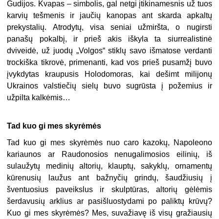
Gudijos. Kvapas – simbolis, gal netgi įtikinamesnis už tuos
karvių tešmenis ir jaučių kanopas ant skarda apkaltų
prekystalių. Atrodytų, visa seniai užmiršta, o nugirsti
panašų pokalbį, ir prieš akis iškyla ta siurrealistinė
dviveidė, už juodų „Volgos“ stiklų savo išmatose verdanti
trockiška tikrovė, primenanti, kad vos prieš pusamžį buvo
įvykdytas kraupusis Holodomoras, kai dešimt milijonų
Ukrainos valstiečių sielų buvo sugrūsta į požemius ir
užpilta kalkėmis…
Tad kuo gi mes skyrėmės
Tad kuo gi mes skyrėmės nuo caro kazokų, Napoleono
kariaunos ar Raudonosios nenugalimosios eilinių, iš
sulaužytų medinių altorių, klauptų, sakyklų, ornamentų
kūrenusių laužus ant bažnyčių grindų, šaudžiusių į
šventuosius paveikslus ir skulptūras, altorių gėlėmis
šerdavusių arklius ar pasišluostydami po paliktų krūvų?
Kuo gi mes skyrėmės? Mes, suvažiavę iš visų gražiausių