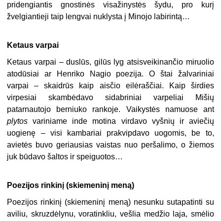
pridengiantis gnostinės visažinystės šydu, pro kurį
žvelgiantieji taip lengvai nuklysta į Minojo labirintą…
Ketaus varpai
Ketaus varpai – duslūs, gilūs lyg atsisveikinančio miruolio
atodūsiai ar Henriko Nagio poezija. O štai žalvariniai
varpai – skaidrūs kaip aisčio eilėraščiai. Kaip širdies
virpesiai skambėdavo sidabriniai varpeliai Mišių
patarnautojo berniuko rankoje. Vaikystės namuose ant
plytos
variniame inde motina virdavo vyšnių ir aviečių
uogienę – visi kambariai prakvipdavo uogomis, be to,
avietės buvo geriausias vaistas nuo peršalimo, o žiemos
juk būdavo šaltos ir speiguotos…
Poezijos rinkinį (skiemeninį meną)
Poezijos rinkinį (skiemeninį meną) nesunku sutapatinti su
aviliu, skruzdėlynu, voratinkliu, vešlia medžio laja, smėlio