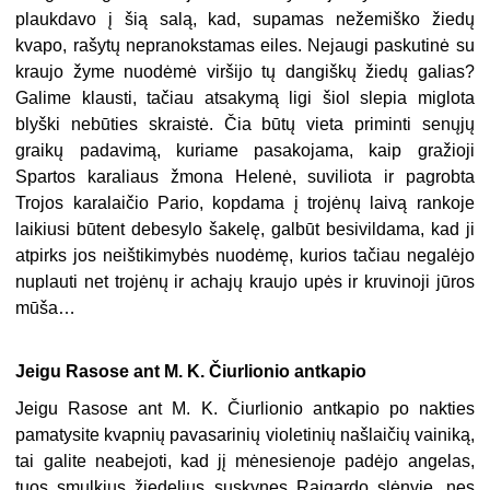
plaukdavo į šią salą, kad, supamas nežemiško žiedų
kvapo, rašytų nepranokstamas eiles. Nejaugi paskutinė su
kraujo žyme nuodėmė viršijo tų dangiškų žiedų galias?
Galime klausti, tačiau atsakymą ligi šiol slepia miglota
blyški nebūties skraistė. Čia būtų vieta priminti senųjų
graikų padavimą, kuriame pasakojama, kaip gražioji
Spartos karaliaus žmona Helenė, suviliota ir pagrobta
Trojos karalaičio Pario, kopdama į trojėnų laivą rankoje
laikiusi būtent debesylo šakelę, galbūt besivildama, kad ji
atpirks jos neištikimybės nuodėmę, kurios tačiau negalėjo
nuplauti net trojėnų ir achajų kraujo upės ir kruvinoji jūros
mūša…
Jeigu Rasose ant M. K. Čiurlionio antkapio
Jeigu Rasose ant M. K. Čiurlionio antkapio po nakties
pamatysite kvapnių pavasarinių violetinių našlaičių vainiką,
tai galite neabejoti, kad jį mėnesienoje padėjo angelas,
tuos smulkius žiedelius suskynęs Raigardo slėnyje, nes