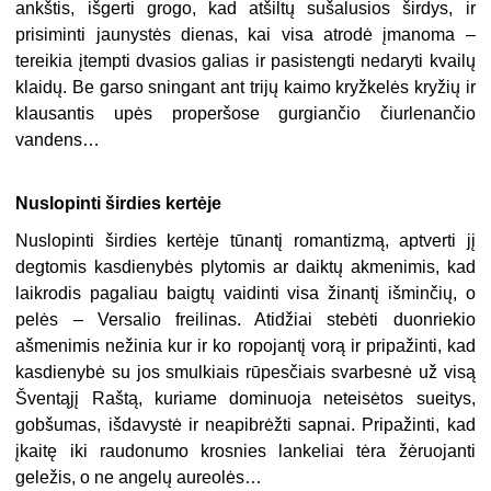
ankštis, išgerti grogo, kad atšiltų sušalusios širdys, ir
prisiminti jaunystės dienas, kai visa atrodė įmanoma –
tereikia įtempti dvasios galias ir pasistengti nedaryti kvailų
klaidų. Be garso sningant ant trijų kaimo kryžkelės kryžių ir
klausantis upės properšose gurgiančio čiurlenančio
vandens…
Nuslopinti širdies kertėje
Nuslopinti širdies kertėje tūnantį romantizmą, aptverti jį
degtomis kasdienybės plytomis ar daiktų akmenimis, kad
laikrodis pagaliau baigtų vaidinti visa žinantį išminčių, o
pelės – Versalio freilinas. Atidžiai stebėti duonriekio
ašmenimis nežinia kur ir ko ropojantį vorą ir pripažinti, kad
kasdienybė su jos smulkiais rūpesčiais svarbesnė už visą
Šventąjį Raštą, kuriame dominuoja neteisėtos sueitys,
gobšumas, išdavystė ir neapibrėžti sapnai. Pripažinti, kad
įkaitę iki raudonumo krosnies lankeliai tėra žėruojanti
geležis, o ne angelų aureolės…