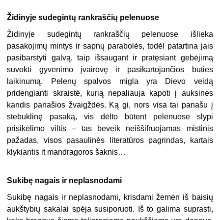
Židinyje sudegintų rankraščių pelenuose
Židinyje sudegintų rankraščių pelenuose išlieka
pasakojimų mintys ir sapnų parabolės, todėl patartina jais
pasibarstyti galvą, taip išsaugant ir pratęsiant gebėjimą
suvokti gyvenimo įvairovę ir pasikartojančios būties
laikinumą. Pelenų spalvos migla yra Dievo veidą
pridengianti skraistė, kurią nepaliauja kapoti į auksines
kandis panašios žvaigždės. Ką gi, nors visa tai panašu į
stebuklinę pasaką, vis dėlto būtent pelenuose slypi
prisikėlimo viltis – tas beveik neiššifruojamas mistinis
pažadas, visos pasaulinės literatūros pagrindas, kartais
klykiantis it mandragoros šaknis…
Sukibę nagais ir neplasnodami
Sukibę nagais ir neplasnodami, krisdami žemėn iš baisių
aukštybių sakalai spėja susiporuoti. Iš to galima suprasti,