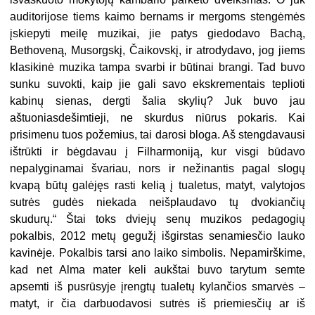
auditorijose tiems kaimo bernams ir mergoms stengėmės
įskiepyti meilę muzikai, jie patys giedodavo Bachą,
Bethoveną, Musorgskį, Čaikovskį, ir atrodydavo, jog jiems
klasikinė muzika tampa svarbi ir būtinai brangi. Tad buvo
sunku suvokti, kaip jie gali savo ekskrementais teplioti
kabinų sienas, dergti šalia skylių? Juk buvo jau
aštuoniasdešimtieji, ne skurdus niūrus pokaris. Kai
prisimenu tuos požemius, tai darosi bloga. Aš stengdavausi
ištrūkti ir bėgdavau į Filharmoniją, kur visgi būdavo
nepalyginamai švariau, nors ir nežinantis pagal slogų
kvapą būtų galėjęs rasti kelią į tualetus, matyt, valytojos
sutrės gudės niekada neišplaudavo tų dvokiančių
skudurų.“ Štai toks dviejų senų muzikos pedagogių
pokalbis, 2012 metų gegužį išgirstas senamiesčio lauko
kavinėje. Pokalbis tarsi ano laiko simbolis. Nepamirškime,
kad net Alma mater keli aukštai buvo tarytum semte
apsemti iš pusrūsyje įrengtų tualetų kylančios smarvės –
matyt, ir čia darbuodavosi sutrės iš priemiesčių ar iš