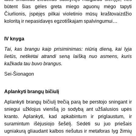
būtent šias gėles greta miego aguonų mėgo tapyti
Čiurlionis, įspėjęs pilkai violetinio mūsų kraštovaizdžio
koloritą ir nepasidavęs egzotiškajam spalvingumui…
IV knyga
Tai, kas brangu kaip prisiminimas: niūrią dieną, kai lyja
lietūs, netikėtai atrandi seną laišką nuo asmens, kuris
kažkada tau buvo brangus.
Sei-Šionagon
Aplankyti brangų bičiulį
Aplankyti brangų bičiulį trečią parą be perstojo sningant ir
sniegui užklojus vienišą jo sodybą ant užšalusios upės
kranto. Aplankyti, kad apkabintum ir priglaustum, ir
suramintum išėjusiojo šešėlį. Sėdėti su juo priešais
ugniakurą gliaudant kalbos riešutus ir metaforas lyg žirnių