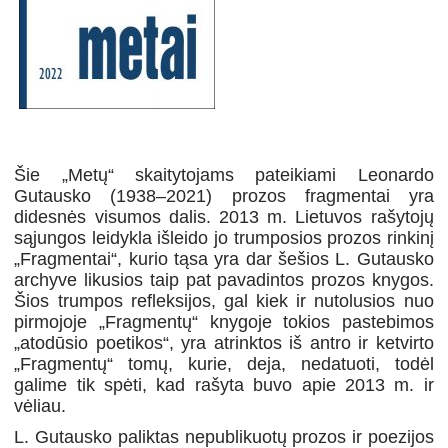
Šie „Metų“ skaitytojams pateikiami L
eonardo
G
utausko
(1938–2021) prozos fragmentai yra
didesnės visumos dalis. 2013 m. Lietuvos rašytojų
sąjungos leidykla išleido jo trumposios prozos rinkinį
„Fragmentai“, kurio tąsa yra dar šešios L. Gutausko
archyve likusios taip pat pavadintos prozos knygos.
Šios trumpos refleksijos, gal kiek ir nutolusios nuo
pirmojoje „Fragmentų“ knygoje tokios pastebimos
„atodūsio poetikos“, yra atrinktos iš antro ir ketvirto
„Fragmentų“ tomų, kurie, deja, nedatuoti, todėl
galime tik spėti, kad rašyta buvo apie 2013 m. ir
vėliau.
L. Gutausko paliktas nepublikuotų prozos ir poezijos