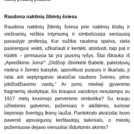
Raudona naktinių žibintų šviesa
Raudona naktinių žibintų šviesa prie naktinių klubų ir
viešnamių reiškia intymumą ir simbolizuoja seniausią
pasaulyje profesiją. Kur sužiba raudona spalva, siela
pasirengusi veikti, užkariauti ir kentėti, atsiduoti, taip pat ir
liūdėti – pirmiausia tai yra jausmų ryšys. Štai ištrauka iš
„Apreiškimo Jonui“: „Didžioji ištvirkėlė Babelė, paleistuvių
motina ir žemės baisybė, apsivilkusi purpuru ir škarlatu, ji
raita ant septyngalvio skaisčiai raudono žvėries, pilno
piktžodžiavimo vardų.“ Ar jums, mielieji gyvenimo
fragmentų skaitytojai, šis kraupus vaizdinys nesutampa su
1917 metų kruvinojo perversmo simbolika? Su krauju
užlietomis gatvėmis, požemiais ir aikštėmis, kuriose
liepsnojo šventųjų Ikonų laužai, Pantokrato atvaizdai buvo
paversti apsvaigusių kerštautojų taikiniais, o miestų
požemiuose dejavo vienuoliai išdurtomis akimis?