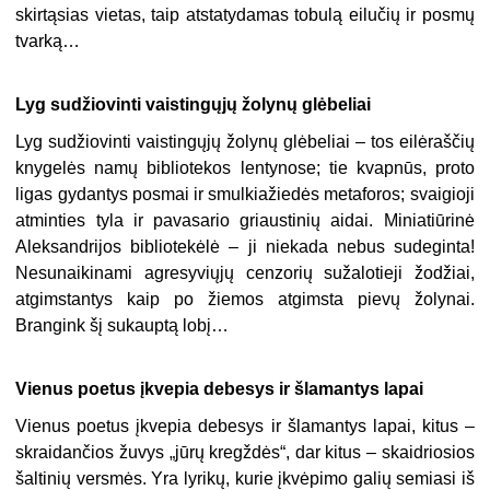
skirtąsias vietas, taip atstatydamas tobulą eilučių ir posmų
tvarką…
Lyg sudžiovinti vaistingųjų žolynų glėbeliai
Lyg sudžiovinti vaistingųjų žolynų glėbeliai – tos eilėraščių
knygelės namų bibliotekos lentynose; tie kvapnūs, proto
ligas gydantys posmai ir smulkiažiedės metaforos; svaigioji
atminties tyla ir pavasario griaustinių aidai. Miniatiūrinė
Aleksandrijos bibliotekėlė – ji niekada nebus sudeginta!
Nesunaikinami agresyviųjų cenzorių sužalotieji žodžiai,
atgimstantys kaip po žiemos atgimsta pievų žolynai.
Brangink šį sukauptą lobį…
Vienus poetus įkvepia debesys ir šlamantys lapai
Vienus poetus įkvepia debesys ir šlamantys lapai, kitus –
skraidančios žuvys „jūrų kregždės“, dar kitus – skaidriosios
šaltinių versmės. Yra lyrikų, kurie įkvėpimo galių semiasi iš