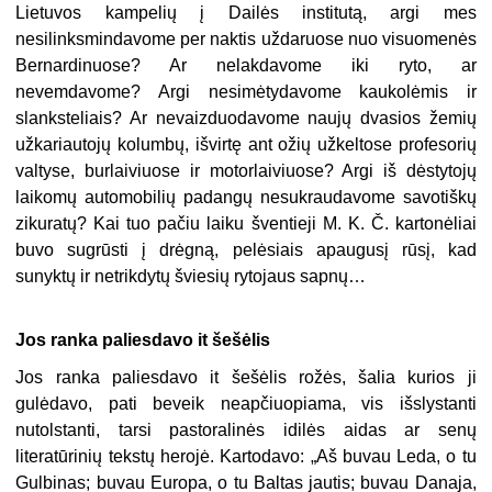
Lietuvos kampelių į Dailės institutą, argi mes
nesilinksmindavome per naktis uždaruose nuo visuomenės
Bernardinuose? Ar nelakdavome iki ryto, ar
nevemdavome? Argi nesimėtydavome kaukolėmis ir
slanksteliais? Ar nevaizduodavome naujų dvasios žemių
užkariautojų kolumbų, išvirtę ant ožių užkeltose profesorių
valtyse, burlaiviuose ir motorlaiviuose? Argi iš dėstytojų
laikomų automobilių padangų nesukraudavome savotiškų
zikuratų? Kai tuo pačiu laiku šventieji M. K. Č. kartonėliai
buvo sugrūsti į drėgną, pelėsiais apaugusį rūsį, kad
sunyktų ir netrikdytų šviesių rytojaus sapnų…
Jos ranka paliesdavo it šešėlis
Jos ranka paliesdavo it šešėlis rožės, šalia kurios ji
gulėdavo, pati beveik neapčiuopiama, vis išslystanti
nutolstanti, tarsi pastoralinės idilės aidas ar senų
literatūrinių tekstų herojė. Kartodavo: „Aš buvau Leda, o tu
Gulbinas; buvau Europa, o tu Baltas jautis; buvau Danaja,