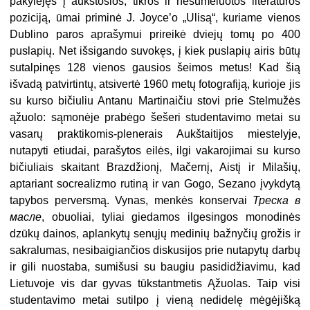
pakylėjęs į aukštosios, tikros ir nesumeluotos literatūros
poziciją, ūmai priminė J. Joyce’o „Ulisą“, kuriame vienos
Dublino paros aprašymui prireikė dviejų tomų po 400
puslapių. Net išsigando suvokęs, į kiek puslapių airis būtų
sutalpinęs 128 vienos gausios šeimos metus! Kad šią
išvadą patvirtintų, atsivertė 1960 metų fotografiją, kurioje jis
su kurso bičiuliu Antanu Martinaičiu stovi prie Stelmužės
ąžuolo: sąmonėje prabėgo šešeri studentavimo metai su
vasarų praktikomis-plenerais Aukštaitijos miestelyje,
nutapyti etiudai, parašytos eilės, ilgi vakarojimai su kurso
bičiuliais skaitant Brazdžionį, Mačernį, Aistį ir Milašių,
aptariant socrealizmo rutiną ir van Gogo, Sezano įvykdytą
tapybos perversmą. Vynas, menkės konservai
Треска в
масле
, obuoliai, tyliai giedamos ilgesingos monodinės
dzūkų dainos, aplankytų senųjų medinių bažnyčių grožis ir
sakralumas, nesibaigiančios diskusijos prie nutapytų darbų
ir gili nuostaba, sumišusi su baugiu pasididžiavimu, kad
Lietuvoje vis dar gyvas tūkstantmetis Ąžuolas. Taip visi
studentavimo metai sutilpo į vieną nedidelę mėgėjišką