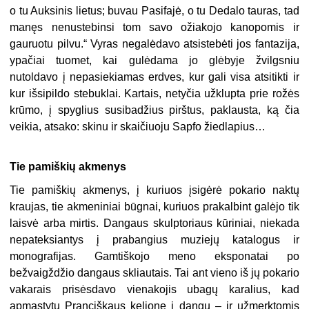
o tu Auksinis lietus; buvau Pasifajė, o tu Dedalo tauras, tad
manęs nenustebinsi tom savo ožiakojo kanopomis ir
gauruotu pilvu.“ Vyras negalėdavo atsistebėti jos fantazija,
ypačiai tuomet, kai gulėdama jo glėbyje žvilgsniu
nutoldavo į nepasiekiamas erdves, kur gali visa atsitikti ir
kur išsipildo stebuklai. Kartais, netyčia užklupta prie rožės
krūmo, į spyglius susibadžius pirštus, paklausta, ką čia
veikia, atsako: skinu ir skaičiuoju Sapfo žiedlapius…
Tie pamiškių akmenys
Tie pamiškių akmenys, į kuriuos įsigėrė pokario naktų
kraujas, tie akmeniniai būgnai, kuriuos prakalbint galėjo tik
laisvė arba mirtis. Dangaus skulptoriaus kūriniai, niekada
nepateksiantys į prabangius muziejų katalogus ir
monografijas. Gamtiškojo meno eksponatai po
bežvaigždžio dangaus skliautais. Tai ant vieno iš jų pokario
vakarais prisėsdavo vienakojis ubagų karalius, kad
apmąstytų Pranciškaus kelionę į dangų – ir užmerktomis