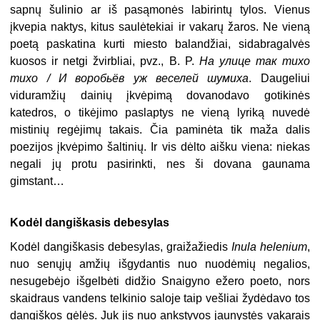
sapnų šulinio ar iš pasąmonės labirintų tylos. Vienus
įkvepia naktys, kitus saulėtekiai ir vakarų žaros. Ne vieną
poetą paskatina kurti miesto balandžiai, sidabragalvės
kuosos ir netgi žvirbliai, pvz., B. P.
На улице так тихо
тихо / И воробьёв уж веселей шумиха
. Daugeliui
viduramžių dainių įkvėpimą dovanodavo gotikinės
katedros, o tikėjimo paslaptys ne vieną lyriką nuvedė
mistinių regėjimų takais. Čia paminėta tik maža dalis
poezijos įkvėpimo šaltinių. Ir vis dėlto aišku viena: niekas
negali jų protu pasirinkti, nes ši dovana gaunama
gimstant…
Kodėl dangiškasis debesylas
Kodėl dangiškasis debesylas, graižažiedis
Inula helenium
,
nuo senųjų amžių išgydantis nuo nuodėmių negalios,
nesugebėjo išgelbėti didžio Snaigyno ežero poeto, nors
skaidraus vandens telkinio saloje taip vešliai žydėdavo tos
dangiškos gėlės. Juk jis nuo ankstyvos jaunystės vakarais