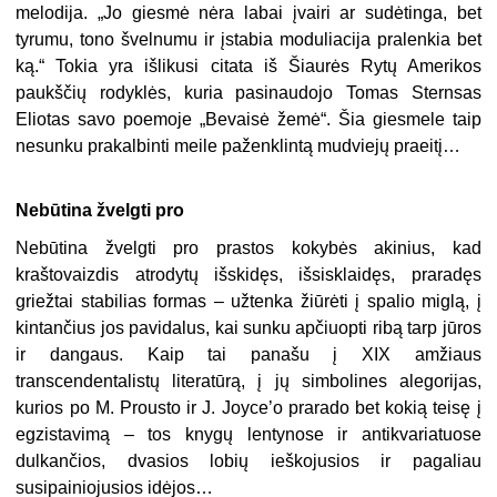
melodija. „Jo giesmė nėra labai įvairi ar sudėtinga, bet
tyrumu, tono švelnumu ir įstabia moduliacija pralenkia bet
ką.“ Tokia yra išlikusi citata iš Šiaurės Rytų Amerikos
paukščių rodyklės, kuria pasinaudojo Tomas Sternsas
Eliotas savo poemoje „Bevaisė žemė“. Šia giesmele taip
nesunku prakalbinti meile paženklintą mudviejų praeitį…
Nebūtina žvelgti pro
Nebūtina žvelgti pro prastos kokybės akinius, kad
kraštovaizdis atrodytų išskidęs, išsisklaidęs, praradęs
griežtai stabilias formas – užtenka žiūrėti į spalio miglą, į
kintančius jos pavidalus, kai sunku apčiuopti ribą tarp jūros
ir dangaus. Kaip tai panašu į XIX amžiaus
transcendentalistų literatūrą, į jų simbolines alegorijas,
kurios po M. Prousto ir J. Joyce’o prarado bet kokią teisę į
egzistavimą – tos knygų lentynose ir antikvariatuose
dulkančios, dvasios lobių ieškojusios ir pagaliau
susipainiojusios idėjos…