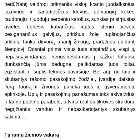
nedūžtantį veidrodį priimantis viską: kranto juodalksnius,
lazdynus ir kanadietiškus klevus, gervuogių kekes,
raudonųjų ir juodųjų serbentų karolius, sunkias prisirpusias
avietes, debesis, kabančius lieptus, slėnio pievoje
besiganančius galvijus, pririštus žolę rupšnojančius
arklius, lauko dirvoną ariantį žmogų, pradalges guldantį
šienpjovį. Dosniai priima visus tuos atspindžius, visgi jų
nepasisavindamas, nenusinešdamas į kažkur toliuose
dunksančią jūros bedugnę, palikdamas juos toliau
egzistuoti ir suptis tėkmės paviršiuje. Bet argi ne taip ir
skubantys rašomo pasakojimo žodžiai, įvardiję daiktus,
florą, fauną ir žmones, palieka juos jų gyvenamojoje
aplinkoje. Upių ir pasakojimų panašumas toks akivaizdus,
ir tai ne poetinė parabolė, o tvirta realios tikrovės struktūra:
negrįžtantis vanduo ir nepasikartojantys skubantys
sakiniai…
Tą ramų žiemos vakarą