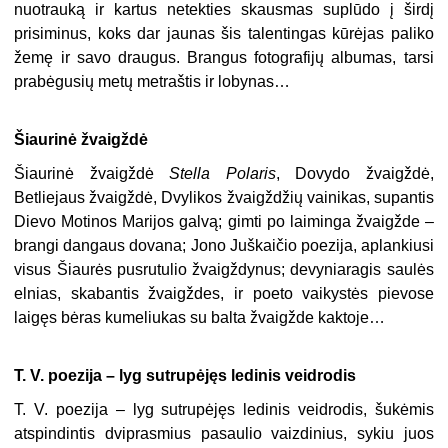
nuotrauką ir kartus netekties skausmas suplūdo į širdį
prisiminus, koks dar jaunas šis talentingas kūrėjas paliko
žemę ir savo draugus. Brangus fotografijų albumas, tarsi
prabėgusių metų metraštis ir lobynas…
Šiaurinė žvaigždė
Šiaurinė žvaigždė
Stella Polaris
, Dovydo žvaigždė,
Betliejaus žvaigždė, Dvylikos žvaigždžių vainikas, supantis
Dievo Motinos Marijos galvą; gimti po laiminga žvaigžde –
brangi dangaus dovana; Jono Juškaičio poezija, aplankiusi
visus Šiaurės pusrutulio žvaigždynus; devyniaragis saulės
elnias, skabantis žvaigždes, ir poeto vaikystės pievose
laigęs bėras kumeliukas su balta žvaigžde kaktoje…
T. V. poezija – lyg sutrupėjęs ledinis veidrodis
T. V. poezija – lyg sutrupėjęs ledinis veidrodis, šukėmis
atspindintis dviprasmius pasaulio vaizdinius, sykiu juos