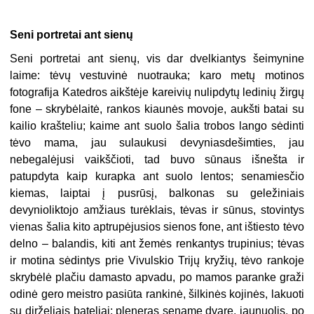
Seni portretai ant sienų
Seni portretai ant sienų, vis dar dvelkiantys šeimynine
laime: tėvų vestuvinė nuotrauka; karo metų motinos
fotografija Katedros aikštėje kareivių nulipdytų ledinių žirgų
fone – skrybėlaitė, rankos kiaunės movoje, aukšti batai su
kailio krašteliu; kaime ant suolo šalia trobos lango sėdinti
tėvo mama, jau sulaukusi devyniasdešimties, jau
nebegalėjusi vaikščioti, tad buvo sūnaus išnešta ir
patupdyta kaip kurapka ant suolo lentos; senamiesčio
kiemas, laiptai į pusrūsį, balkonas su geležiniais
devynioliktojo amžiaus turėklais, tėvas ir sūnus, stovintys
vienas šalia kito aptrupėjusios sienos fone, ant ištiesto tėvo
delno – balandis, kiti ant žemės renkantys trupinius; tėvas
ir motina sėdintys prie Vivulskio Trijų kryžių, tėvo rankoje
skrybėlė plačiu damasto apvadu, po mamos paranke graži
odinė gero meistro pasiūta rankinė, šilkinės kojinės, lakuoti
su dirželiais bateliai; pleneras sename dvare, jaunuolis, po