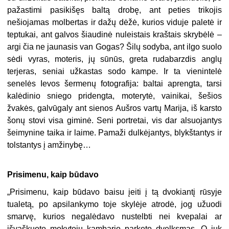
pažastimi pasikišęs baltą drobę, ant peties trikojis
nešiojamas molbertas ir dažų dėžė, kurios viduje paletė ir
teptukai, ant galvos šiaudinė nuleistais kraštais skrybėlė –
argi čia ne jaunasis van Gogas? Šilų sodyba, ant ilgo suolo
sėdi vyras, moteris, jų sūnūs, greta rudabarzdis anglų
terjeras, seniai užkastas sodo kampe. Ir ta vienintelė
senelės Ievos šermenų fotografija: baltai aprengta, tarsi
kalėdinio sniego pridengta, moterytė, vainikai, šešios
žvakės, galvūgaly ant sienos Aušros vartų Marija, iš karsto
šonų stovi visa giminė. Seni portretai, vis dar alsuojantys
šeimynine taika ir laime. Pamaži dulkėjantys, blykštantys ir
tolstantys į amžinybę…
Prisimenu, kaip būdavo
„
Prisimenu, kaip būdavo baisu įeiti į tą dvokiantį rūsyje
tualetą, po apsilankymo toje skylėje atrodė, jog užuodi
smarvę, kurios negalėdavo nustelbti nei kvepalai ar
išvaškuoto mokytojų kambario parketo dvelksmas. O juk