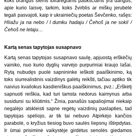
koks brangus šiems toliaregiams paukščiams yra dangus,
apie kurio laisvę, tarkim, koks žvirblis ar miškų jerubėlė
tegali pasvajoti, kaip ir ukrainiečių poetas Ševčenko, rašęs:
Hliažu ja na nebo / I dumku hadaju / Čehoš ja ne sokil /
Čehoš ne letaju…
Kartą senas tapytojas susapnavo
Kartą senas tapytojas susapnavo saulę, apjuostą erškėčių
vainiko, nuo kurio dyglių varvėjo purpuriniai kraujo lašai.
Rytą nubudęs puolė sapnininke ieškoti paaiškinimo, ką
toks siurrealistinis vaizdinys galėtų reikšti, tačiau aptiko tik
naivius kvailokus kasdieniškus paaiškinimus, pvz.: „Erškėtį
sapnuoti reiškia, kad turi tamsta nedorus kaimynus arba
susidursi su kliūtimis.“ Žinia, panašūs sapaliojimai niekaip
negalėjo atskleisti sapne regėtų vaizdinių paslapties, tad
tapytojas spėliojo, ar tik tai nebuvo Atpirkėjo kančios
parabolė, o kryžius tiesiog buvo saulės liepsnų ištirpdytas.
Ir ūmai prisiminė vaikystėje girdėtus senolės giedamos