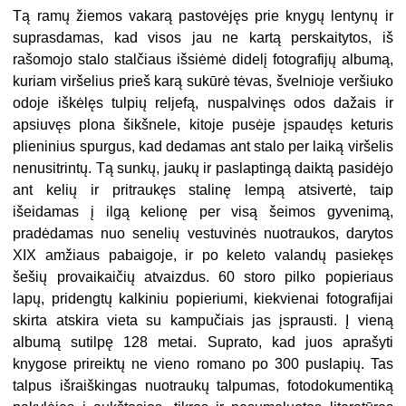
Tą ramų žiemos vakarą pastovėjęs prie knygų lentynų ir
suprasdamas, kad visos jau ne kartą perskaitytos, iš
rašomojo stalo stalčiaus išsiėmė didelį fotografijų albumą,
kuriam viršelius prieš karą sukūrė tėvas, švelnioje veršiuko
odoje iškėlęs tulpių reljefą, nuspalvinęs odos dažais ir
apsiuvęs plona šikšnele, kitoje pusėje įspaudęs keturis
plieninius spurgus, kad dedamas ant stalo per laiką viršelis
nenusitrintų. Tą sunkų, jaukų ir paslaptingą daiktą pasidėjo
ant kelių ir pritraukęs stalinę lempą atsivertė, taip
išeidamas į ilgą kelionę per visą šeimos gyvenimą,
pradėdamas nuo senelių vestuvinės nuotraukos, darytos
XIX amžiaus pabaigoje, ir po keleto valandų pasiekęs
šešių provaikaičių atvaizdus. 60 storo pilko popieriaus
lapų, pridengtų kalkiniu popieriumi, kiekvienai fotografijai
skirta atskira vieta su kampučiais jas įsprausti. Į vieną
albumą sutilpę 128 metai. Suprato, kad juos aprašyti
knygose prireiktų ne vieno romano po 300 puslapių. Tas
talpus išraiškingas nuotraukų talpumas, fotodokumentiką