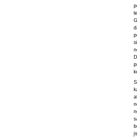
p
t
G
d
p
s
n
D
p
k
S
k
a
n
n
s
b
į