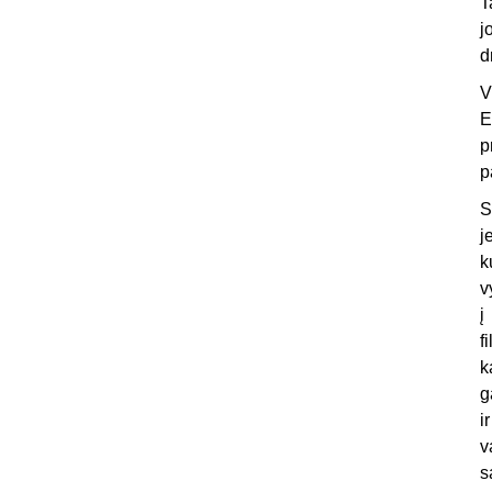
T
j
d
V
E
p
p
S
j
k
v
į
f
k
g
i
v
s