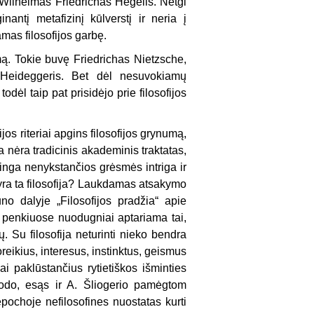
s Wilhelmas Friedrichas Hegelis. Netgi
nantį metafizinį kūlverstį ir neria į
mas filosofijos garbę.
umą. Tokie buvę Friedrichas Nietzsche,
 Heideggeris. Bet dėl nesuvokiamų
dėl taip pat prisidėjo prie filosofijos
jos riteriai apgins filosofijos grynumą,
a nėra tradicinis akademinis traktatas,
alinga nenykstančios grėsmės intriga ir
yra ta filosofija? Laukdamas atsakymo
ūno dalyje „Filosofijos pradžia“ apie
e penkiuose nuodugniai aptariama tai,
. Su filosofija neturinti nieko bendra
eikius, interesus, instinktus, geismus
jai paklūstančius rytietiškos išminties
sirodo, esąs ir A. Šliogerio pamėgtom
ochoje nefilosofines nuostatas kurti