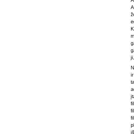
A
A
ž
e
K
m
g
g
j
N
i
t
a
į
f
f
f
p
i