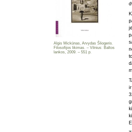
d
K
p
j
p
s
Algis Mickūnas, Arvydas Šliogeris.
Filosofijos likimas. – Vilnius: Baltos
n
lankos, 2009. – 551 p.
t
d
m
T
i
3
g
k
k
E