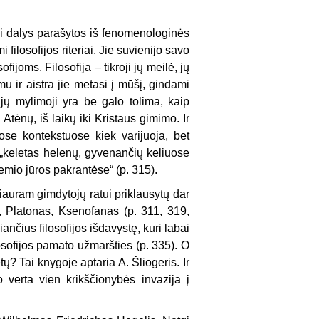
bi dalys parašytos iš fenomenologinės
filosofijos riteriai. Jie suvienijo savo
ijoms. Filosofija – tikroji jų meilė, jų
u ir aistra jie metasi į mūšį, gindami
ų mylimoji yra be galo tolima, kaip
 Atėnų, iš laikų iki Kristaus gimimo. Ir
uose kontekstuose kiek varijuoja, bet
i „keletas helenų, gyvenančių keliuose
emio jūros pakrantėse“ (p. 315).
siauram gimdytojų ratui priklausytų dar
, Platonas, Ksenofanas (p. 311, 319,
nčius filosofijos išdavystę, kuri labai
losofijos pamato užmaršties (p. 335). O
ų? Tai knygoje aptaria A. Šliogeris. Ir
 verta vien krikščionybės invazija į