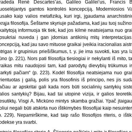
radeda René Descartes’as, Galileo Galilei‘us, Francis Bac
uoselėjantys gamtos kontrolės koncepciją. Moderniosios 
usako kaip valios metafiziką, kuri irgi, įgaudama anarchistin
ikrąja filosofija. Šeštame skyriuje pažadama, kad jau tuoj sužinos
kaitytoją informuoja tik tiek, kad jos kilmė neatsiejama nuo gra
psukriai nuveda į gan įdomias antikinių mitų interpretacija
oncepciją, kad jau savo mituose graikai įveikia iracionalias ais
ntrigas ir grupinius priešiškumus, t. y. jie ima suvokti, kas yra 
ūno (p. 221). Nors pati filosofija tiesiogiai ir nekylanti iš mito, 
raikas mitu naudojosi tam, kad parodytų dievybių trūkumus 
varkyti pačiam“ (p. 223). Kodėl filosofija neatsiejama nuo gr
rientuotas į galią, polis yra filosofinis iš principo, nes jis sud
ačiau ar apskritai gali kada nors būti socialinių santykių sist
alios santykių? Bijau, kad tai utopinė vizija, ir galios teoret
esutiktų. Visgi A. Mickūno mintys skamba gražiai. Ypač įtaigau
oliui negali būti atskirta nuo ištikimybės filosofijai kaip nesuin
p. 229). Nepamirškime, kad taip rašo filosofijos riteris, o iš
odekse yra svarbi.