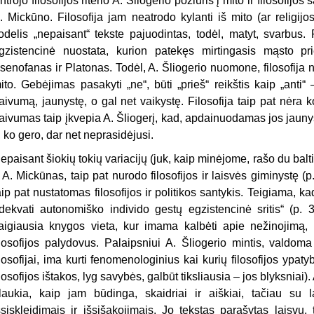
ntrojo filosofijos riterio A. Šliogerio požiūris į mito ir filosofij
. Mickūno. Filosofija jam neatrodo kylanti iš mito (ar religijos
odelis „nepaisant“ tekste pajuodintas, todėl, matyt, svarbus. F
gzistencinė nuostata, kurion patekęs mirtingasis mąsto pr
senofanas ir Platonas. Todėl, A. Šliogerio nuomone, filosofija ne
ito. Gebėjimas pasakyti „ne“, būti „prieš“ reikštis kaip „anti“ – 
aivumą, jaunystę, o gal net vaikystę. Filosofija taip pat nėra 
aivumas taip įkvepia A. Šliogerį, kad, apdainuodamas jos jauny
i, ko gero, dar net neprasidėjusi.
epaisant šiokių tokių variacijų (juk, kaip minėjome, rašo du balti
r A. Mickūnas, taip pat nurodo filosofijos ir laisvės giminystę (p
aip pat nustatomas filosofijos ir politikos santykis. Teigiama, kad „
dekvati autonomiško individo gestų egzistencinė sritis“ (p. 
taigiausia knygos vieta, kur imama kalbėti apie nežinojimą,
ilosofijos palydovus. Palaipsniui A. Šliogerio mintis, valdom
ilosofijai, ima kurti fenomenologinius kai kurių filosofijos ypa
ilosofijos ištakos, lyg savybės, galbūt tiksliausia – jos blyksniai)
laukia, kaip jam būdinga, skaidriai ir aiškiai, tačiau su l
šsiskleidimais ir išsišakojimais. Jo tekstas parašytas laisvu, 