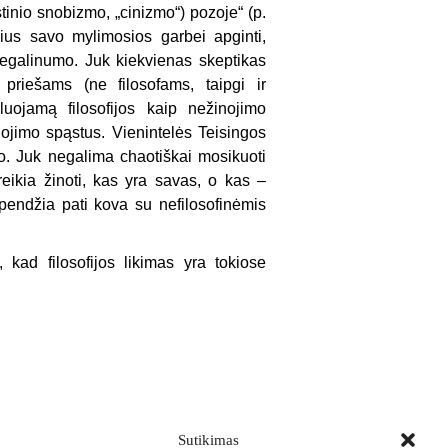
tinio snobizmo, „cinizmo“) pozoje“ (p.
tikius savo mylimosios garbei apginti,
egalinumo. Juk kiekvienas skeptikas
iešams (ne filosofams, taipgi ir
luojamą filosofijos kaip nežinojimo
inojimo spąstus. Vienintelės Teisingos
o. Juk negalima chaotiškai mosikuoti
 reikia žinoti, kas yra savas, o kas –
pendžia pati kova su nefilosofinėmis
, kad filosofijos likimas yra tokiose
Sutikimas