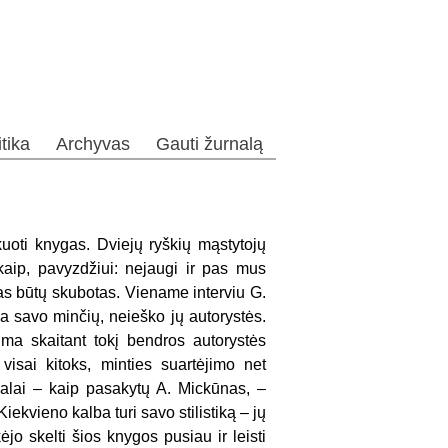
itika
Archyvas
Gauti žurnalą
kuoti knygas. Dviejų ryškių mąstytojų
 kaip, pavyzdžiui: nejaugi ir pas mus
as būtų skubotas. Viename interviu G.
ria savo minčių, neieško jų autorystės.
 ima skaitant tokį bendros autorystės
isai kitoks, minties suartėjimo net
ualai – kaip pasakytų A. Mickūnas, –
ekvieno kalba turi savo stilistiką – jų
jo skelti šios knygos pusiau ir leisti