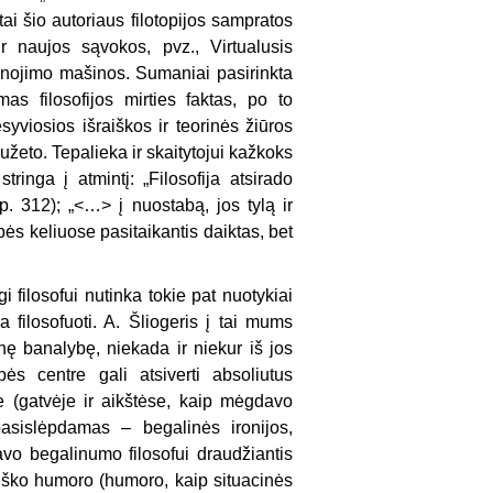
tai šio autoriaus filotopijos sampratos
r naujos sąvokos, pvz., Virtualusis
inojimo mašinos. Sumaniai pasirinkta
as filosofijos mirties faktas, po to
yviosios išraiškos ir teorinės žiūros
užeto. Tepalieka ir skaitytojui kažkoks
tringa į atmintį: „Filosofija atsirado
. 312); „<…> į nuostabą, jos tylą ir
ės keliuose pasitaikantis daiktas, bet
 filosofui nutinka tokie pat nuotykiai
 filosofuoti. A. Šliogeris į tai mums
enę banalybę, niekada ir niekur iš jos
ės centre gali atsiverti absoliutus
 (gatvėje ir aikštėse, kaip mėgdavo
pasislėpdamas – begalinės ironijos,
avo begalinumo filosofui draudžiantis
matiško humoro (humoro, kaip situacinės