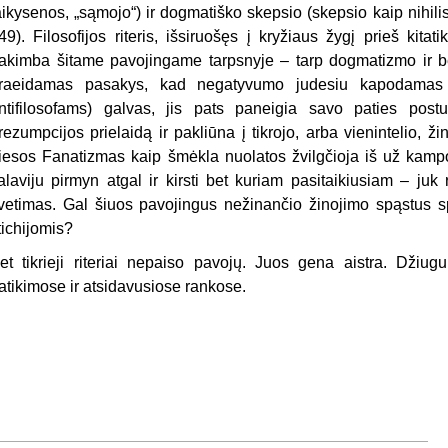
aikysenos, „sąmojo“) ir dogmatiško skepsio (skepsio kaip nihilis
49). Filosofijos riteris, išsiruošęs į kryžiaus žygį prieš kita
akimba šitame pavojingame tarpsnyje – tarp dogmatizmo ir b
raeidamas pasakys, kad negatyvumo judesiu kapodamas pr
ntifilosofams) galvas, jis pats paneigia savo paties postu
rezumpcijos prielaidą ir pakliūna į tikrojo, arba vienintelio, ž
iesos Fanatizmas kaip šmėkla nuolatos žvilgčioja iš už kamp
alaviju pirmyn atgal ir kirsti bet kuriam pasitaikiusiam – juk
vetimas. Gal šiuos pavojingus nežinančio žinojimo spąstus s
tichijomis?
et tikrieji riteriai nepaiso pavojų. Juos gena aistra. Džiugu
atikimose ir atsidavusiose rankose.