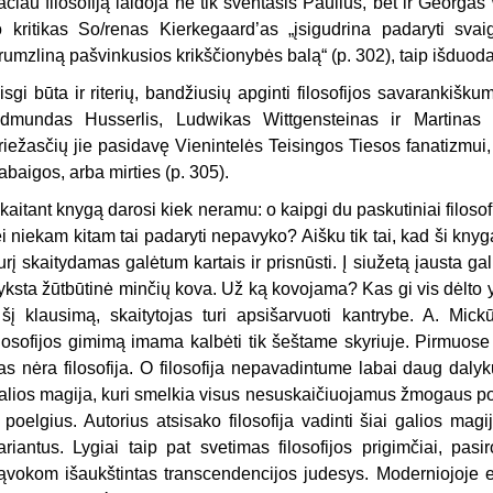
ačiau filosofiją laidoja ne tik šventasis Paulius, bet ir Georga
o kritikas So/renas Kierkegaard’as „įsigudrina padaryti svaigi
rumzliną pašvinkusios krikščionybės balą“ (p. 302), taip išduoda
isgi būta ir riterių, bandžiusių apginti filosofijos savarankišk
dmundas Husserlis, Ludwikas Wittgensteinas ir Martinas
riežasčių jie pasidavę Vienintelės Teisingos Tiesos fanatizmui, to
abaigos, arba mirties (p. 305).
kaitant knygą darosi kiek neramu: o kaipgi du paskutiniai filosofi
ei niekam kitam tai padaryti nepavyko? Aišku tik tai, kad ši knyg
urį skaitydamas galėtum kartais ir prisnūsti. Į siužetą įausta g
yksta žūtbūtinė minčių kova. Už ką kovojama? Kas gi vis dėlto 
 šį klausimą, skaitytojas turi apsišarvuoti kantrybe. A. Mick
ilosofijos gimimą imama kalbėti tik šeštame skyriuje. Pirmuos
as nėra filosofija. O filosofija nepavadintume labai daug dalykų
alios magija, kuri smelkia visus nesuskaičiuojamus žmogaus por
r poelgius. Autorius atsisako filosofija vadinti šiai galios magi
ariantus. Lygiai taip pat svetimas filosofijos prigimčiai, pa
ąvokom išaukštintas transcendencijos judesys. Moderniojoje ep