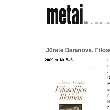
literatūros žu
Jūratė Baranova. Filosof
2009 m. Nr. 5–6
L
n
a
D
M
i
n
k
n