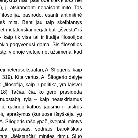
os santykius man pasirodė kiek kitoks nei
), ji atsirandanti nepaisant mito. Tas
ilosofija, pasirodo, esanti antimitinė
ieš mitą. Bent jau taip skelbiantys
t metaforiškai negali būti „išvesta“ iš
kaip tik visa tai ir liudija filosofijos
kokia pagyvenusi dama. Šis filosofijos
stę, vienoje vietoje net užsimena, kad
eji heteroseksualai), A. Šliogeris, kaip
. 319). Kita vertus, A. Šliogerio dalyje
filosofija, kaip ir politika, yra laisvei
318). Tačiau čia, ko gero, prasideda
 nuostabą, tylą – kaip neatskiriamus
a jo galingo kalbos jausmo ir aistros
tybių aprašymus (kuriuose išryškėja lyg
. A. Šliogeris rašo ypač įkvėptai, mintys
abai gausiais, sodriais, barokiškais
tarsi „šėlstančiu“ minties ritmu. Šiuo