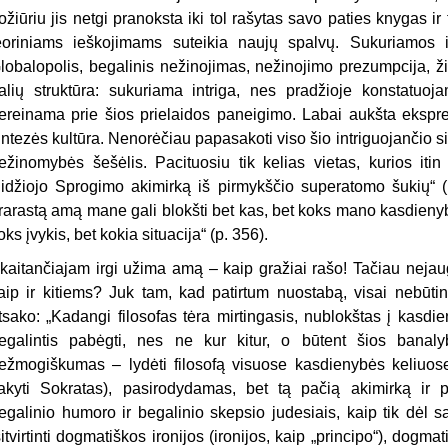
ožiūriu jis netgi pranoksta iki tol rašytas savo paties knygas ir 
eoriniams ieškojimams suteikia naujų spalvų. Sukuriamos i
lobalopolis, begalinis nežinojimas, nežinojimo prezumpcija, ž
alių struktūra: sukuriama intriga, nes pradžioje konstatuojam
ereinama prie šios prielaidos paneigimo. Labai aukšta ekspres
intezės kultūra. Nenorėčiau papasakoti viso šio intriguojančio si
ežinomybės šešėlis. Pacituosiu tik kelias vietas, kurios itin s
idžiojo Sprogimo akimirką iš pirmykščio superatomo šukių“ (p
rarastą amą mane gali blokšti bet kas, bet koks mano kasdienyb
oks įvykis, bet kokia situacija“ (p. 356).
kaitančiajam irgi užima amą – kaip gražiai rašo! Tačiau nejaugi
aip ir kitiems? Juk tam, kad patirtum nuostabą, visai nebūtina
tsako: „Kadangi filosofas tėra mirtingasis, nublokštas į kasdi
egalintis pabėgti, nes ne kur kitur, o būtent šios banalyb
ežmogiškumas – lydėti filosofą visuose kasdienybės keliuose
akyti Sokratas), pasirodydamas, bet tą pačią akimirką ir 
egalinio humoro ir begalinio skepsio judesiais, kaip tik dėl s
sitvirtinti dogmatiškos ironijos (ironijos, kaip „principo“), dog