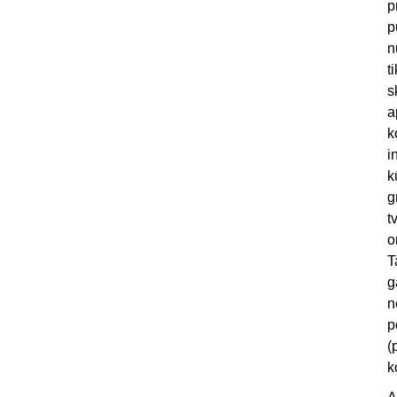
p
p
n
t
s
a
k
i
k
g
t
o
T
g
n
p
(
k