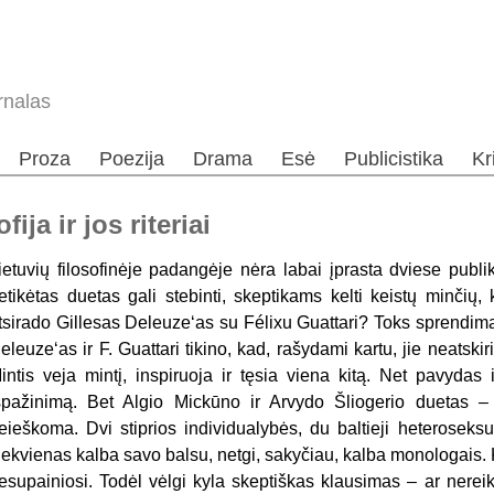
rnalas
Proza
Poezija
Drama
Esė
Publicistika
Kr
ija ir jos riteriai
ietuvių filosofinėje padangėje nėra labai įprasta dviese publi
etikėtas duetas gali stebinti, skeptikams kelti keistų minčių,
tsirado Gillesas Deleuze‘as su Félixu Guattari? Toks sprendim
eleuze‘as ir F. Guattari tikino, kad, rašydami kartu, jie neatski
intis veja mintį, inspiruoja ir tęsia viena kitą. Net pavydas
špažinimą. Bet Algio Mickūno ir Arvydo Šliogerio duetas – v
eieškoma. Dvi stiprios individualybės, du baltieji heteroseks
iekvienas kalba savo balsu, netgi, sakyčiau, kalba monologais. Ki
esupainiosi. Todėl vėlgi kyla skeptiškas klausimas – ar nereikė