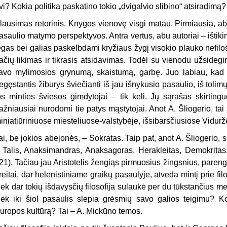
vi? Kokia politika paskatino tokio „dvigalvio slibino“ atsiradimą?
lausimas retorinis. Knygos vienovę visgi matau. Pirmiausia, a
asaulio matymo perspektyvos. Antra vertus, abu autoriai – ištikimi 
ėgas bei galias paskelbdami kryžiaus žygį visokio plauko nefilosof
ačių likimas ir tikrasis atsidavimas. Todėl su vienodu užsidegim
avo mylimosios grynumą, skaistumą, garbę. Juo labiau, kad j
egęstantis žiburys šviečianti iš jau išnykusio pasaulio, iš tolimų
os minties šviesos gimdytojai – tik keli. Jų sąrašas skirting
ažniausiai nurodomi tie patys mąstytojai. Anot A. Šliogerio, ta
iniatiūriniuose miesteliuose-valstybėje, išsibarsčiusiose Vidurž
ai, be jokios abejonės, – Sokratas. Taip pat, anot A. Šliogerio, 
r Talis, Anaksimandras, Anaksagoras, Herakleitas, Demokritas
21). Tačiau jau Aristotelis žengiąs pirmuosius žingsnius, parengia
reitai, dar helenistiniame graikų pasaulyje, atveda mintį prie fi
iek dar tokių išdavysčių filosofija sulaukė per du tūkstančius met
iek iki šiol pasaulis slepia grėsmių savo galios teigimu? Ko
uropos kultūrą? Tai – A. Mickūno temos.