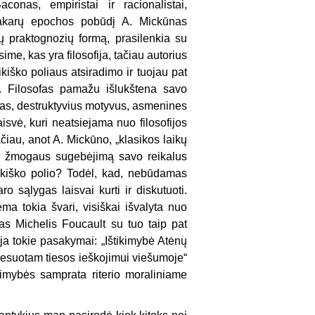
onas, empiristai ir racionalistai,
Vakarų epochos pobūdį A. Mickūnas
ių praktognozių formą, prasilenkia su
ime, kas yra filosofija, tačiau autorius
ikiško poliaus atsiradimo ir tuojau pat
s. Filosofas pamažu išlukštena savo
tras, destruktyvius motyvus, asmenines
laisvė, kuri neatsiejama nuo filosofijos
tačiau, anot A. Mickūno, „klasikos laikų
ir žmogaus sugebėjimą savo reikalus
aikiško polio? Todėl, kad, nebūdamas
aro sąlygas laisvai kurti ir diskutuoti.
ema tokia švari, visiškai išvalyta nuo
ikas Michelis Foucault su tuo taip pat
ja tokie pasakymai: „Ištikimybė Atėnų
teresuotam tiesos ieškojimui viešumoje“
tikimybės samprata riterio moraliniame