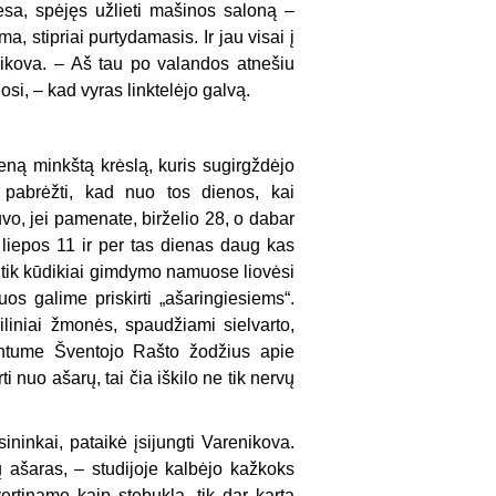
sa, spėjęs užlieti mašinos saloną –
, stipriai purtydamasis. Ir jau visai į
nikova. – Aš tau po valandos atnešiu
josi, – kad vyras linktelėjo galvą.
 seną minkštą krėslą, kuris sugirgždėjo
a pabrėžti, kad nuo tos dienos, kai
uvo, jei pamenate, birželio 28, o dabar
liepos 11 ir per tas dienas daug kas
ne tik kūdikiai gimdymo namuose liovėsi
iuos galime priskirti „ašaringiesiems“.
iliniai žmonės, spaudžiami sielvarto,
intume Šventojo Rašto žodžius apie
 nuo ašarų, tai čia iškilo ne tik nervų
asininkai, pataikė įsijungti Varenikova.
ų ašaras, – studijoje kalbėjo kažkoks
ertiname kaip stebuklą, tik dar kartą