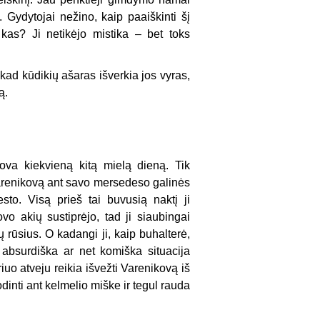
. Gydytojai nežino, kaip paaiškinti šį
kas? Ji netikėjo mistika – bet toks
kad kūdikių ašaras išverkia jos vyras,
ą.
ova kiekvieną kitą mielą dieną. Tik
Varenikovą ant savo mersedeso galinės
sto. Visą prieš tai buvusią naktį ji
o akių sustiprėjo, tad ji siaubingai
rūsius. O kadangi ji, kaip buhalterė,
a absurdiška ar net komiška situacija
riuo atveju reikia išvežti Varenikovą iš
dinti ant kelmelio miške ir tegul rauda