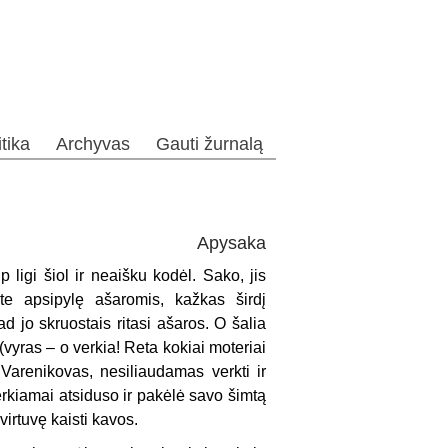
itika
Archyvas
Gauti žurnalą
Apysaka
 ligi šiol ir neaišku kodėl. Sako, jis
te apsipylę ašaromis, kažkas širdį
ad jo skruostais ritasi ašaros. O šalia
(vyras – o verkia! Reta kokiai moteriai
“ Varenikovas, nesiliaudamas verkti ir
erkiamai atsiduso ir pakėlė savo šimtą
irtuvę kaisti kavos.