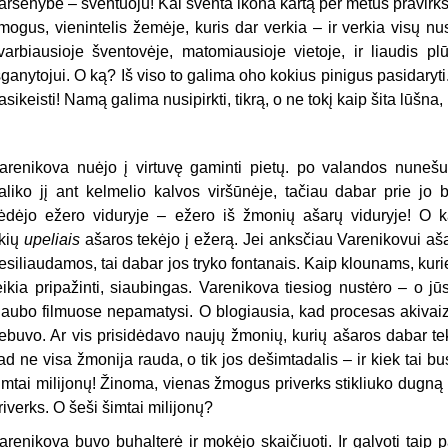
arsenybe – šventuoju! Kai šventa ikona kartą per metus pravirksta 
mogus, vienintelis žemėje, kuris dar verkia – ir verkia visų nu
varbiausioje šventovėje, matomiausioje vietoje, ir liaudis p
šganytojui. O ką? Iš viso to galima oho kokius pinigus pasidaryti.
asikeisti! Namą galima nusipirkti, tikrą, o ne tokį kaip šita lūšna, 
arenikova nuėjo į virtuvę gaminti pietų. po valandos nunešusi
aliko jį ant kelmelio kalvos viršūnėje, tačiau dabar prie jo
ėdėjo ežero viduryje – ežero iš žmonių ašarų viduryje! O kai
kių
upeliais
ašaros tekėjo į ežerą. Jei anksčiau Varenikovui aš
esiliaudamos, tai dabar jos tryko fontanais. Kaip klounams, kurie
eikia pripažinti, siaubingas. Varenikova tiesiog nustėro – o j
iaubo filmuose nepamatysi. O blogiausia, kad procesas akivai
ebuvo. Ar vis prisidėdavo naujų žmonių, kurių ašaros dabar te
ad ne visa žmonija rauda, o tik jos dešimtadalis – ir kiek tai b
imtai milijonų! Žinoma, vienas žmogus priverks stikliuko dugną –
riverks. O šeši šimtai milijonų?
arenikova buvo buhalterė ir mokėjo skaičiuoti. Ir galvoti taip