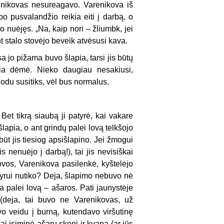
renikovas nesureagavo. Varenikova iš
po pusvalandžio reikia eiti į darbą, o
o nuėjęs. „Na, kaip nori – žliumbk, jei
ant stalo stovėjo beveik atvėsusi kava.
 jo pižama buvo šlapia, tarsi jis būtų
apia dėmė. Nieko daugiau nesakiusi,
uodu susitiks, vėl bus normalus.
Bet tikrą siaubą ji patyrė, kai vakare
lapia, o ant grindų palei lovą telkšojo
ūt jis tiesiog apsišlapino. Jei žmogui
s nenuėjo į darbą!), tai jis nevisiškai
lovos, Varenikova pasilenkė, kyštelėjo
s vyrui nutiko? Deja, šlapimo nebuvo nė
a palei lovą – ašaros. Pati jaunystėje
 (deja, tai buvo ne Varenikovas, už
vo veidu į burną, kutendavo viršutinę
ai įsiminė ašarų skonį ir kvapą (ar jūs