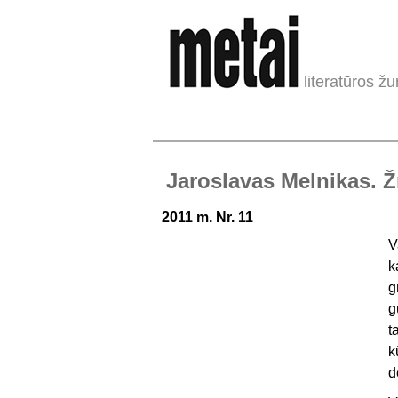
literatūros žu
Jaroslavas Melnikas. 
2011 m. Nr. 11
V
k
g
g
t
k
d