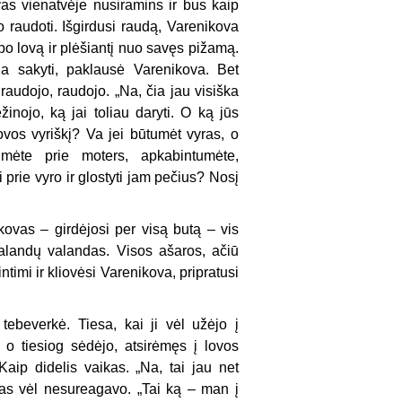
as vienatvėje nusiramins ir bus kaip
o raudoti. Išgirdusi raudą, Varenikova
 po lovą ir plėšiantį nuo savęs pižamą.
kia sakyti, paklausė Varenikova. Bet
audojo, raudojo. „Na, čia jau visiška
žinojo, ką jai toliau daryti. O ką jūs
lovos vyriškį? Va jei būtumėt vyras, o
umėte prie moters, apkabintumėte,
i prie vyro ir glostyti jam pečius? Nosį
ikovas – girdėjosi per visą butą – vis
valandų valandas. Visos ašaros, ačiū
ntimi ir kliovėsi Varenikova, pripratusi
tebeverkė. Tiesa, kai ji vėl užėjo į
 o tiesiog sėdėjo, atsirėmęs į lovos
aip didelis vaikas. „Na, tai jau net
as vėl nesureagavo. „Tai ką – man į