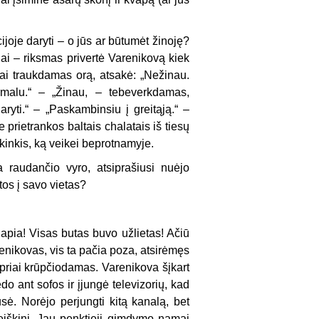
ijoje daryti – o jūs ar būtumėt žinoję?
čiai – riksmas privertė Varenikovą kiek
kai traukdamas orą, atsakė: „Nežinau.
rmalu.“ – „Žinau, – tebeverkdamas,
yti.“ – „Paskambinsiu į greitąją.“ –
 prietrankos baltais chalatais iš tiesų
iškinkis, ką veikei beprotnamyje.
 raudančio vyro, atsiprašiusi nuėjo
tos į savo vietas?
lapia! Visas butas buvo užlietas! Ačiū
renikovas, vis ta pačia poza, atsirėmęs
ipriai krūpčiodamas. Varenikova šįkart
do ant sofos ir įjungė televizorių, kad
usė. Norėjo perjungti kitą kanalą, bet
reiškinį. Jau penktieji gimdymo namai