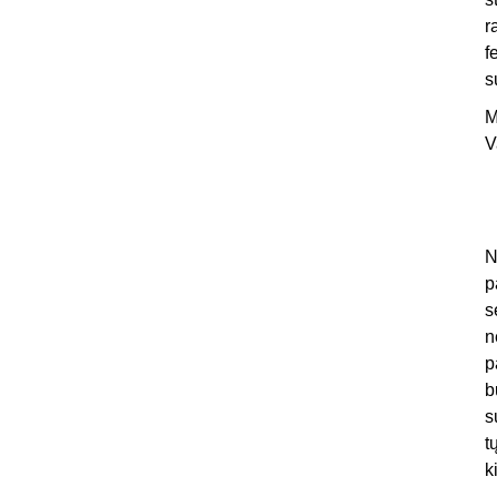
r
f
s
M
V
N
p
s
n
p
b
s
t
k