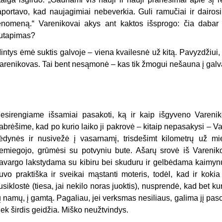
aportavo, kad naujagimiai nebeverkia. Guli ramučiai ir dairosi
enomeną.“ Varenikovai akys ant kaktos išsprogo: čia dabar 
utapimas?
intys ėmė suktis galvoje – viena kvailesnė už kitą. Pavyzdžiui, 
arenikovas. Tai bent nesąmonė – kas tik žmogui nešauna į galv
esirengiame išsamiai pasakoti, ką ir kaip išgyveno Varenik
abrėšime, kad po kurio laiko ji pakrovė – kitaip nepasakysi – 
ėdynės ir nusivežė į vasarnamį, trisdešimt kilometrų už mie
emiegojo, grūmėsi su potvyniu bute. Ašarų srovė iš Varenikov
avargo lakstydama su kibiru bei skuduru ir gelbėdama kaimynų 
uvo praktiška ir sveikai mąstanti moteris, todėl, kad ir koki
usiklostė (tiesa, jai nekilo noras juoktis), nusprendė, kad bet ku
ų namų, į gamtą. Pagaliau, jei verksmas nesiliaus, galima jį paso
iek širdis geidžia. Miško neužtvindys.