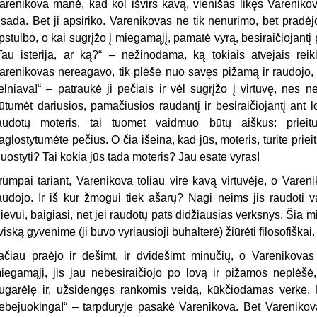
arenikova manė, kad kol išvirs kavą, vienišas likęs Varenikov
isada. Bet ji apsiriko. Varenikovas ne tik nenurimo, bet pradėj
pstulbo, o kai sugrįžo į miegamąjį, pamatė vyrą, besiraičiojantį
Tau isterija, ar ką?“ – nežinodama, ką tokiais atvejais rei
arenikovas nereagavo, tik plėšė nuo savęs pižamą ir raudojo, r
elniava!“ – patraukė ji pečiais ir vėl sugrįžo į virtuvę, nes ne
ūtumėt dariusios, pamačiusios raudantį ir besiraičiojantį ant 
audotų moteris, tai tuomet vaidmuo būtų aiškus: prieit
aglostytumėte pečius. O čia išeina, kad jūs, moteris, turite prieit
luostyti? Tai kokia jūs tada moteris? Jau esate vyras!
rumpai tariant, Varenikova toliau virė kavą virtuvėje, o Varen
audojo. Ir iš kur žmogui tiek ašarų? Nagi neims jis raudoti 
ievui, baigiasi, net jei raudotų pats didžiausias verksnys. Šia mi
 viską gyvenime (ji buvo vyriausioji buhalterė) žiūrėti filosofiškai.
ačiau praėjo ir dešimt, ir dvidešimt minučių, o Varenikovas 
iegamąjį, jis jau nebesiraičiojo po lovą ir pižamos neplėšė,
ugarėlę ir, užsidengęs rankomis veidą, kūkčiodamas verkė. K
ebejuokinga!“ – tarpduryje pasakė Varenikova. Bet Varenikov