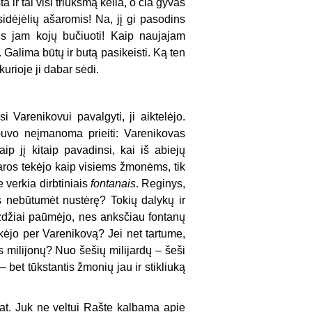
ir tai visi triukšmą kelia, o čia gyvas
sidėjėlių ašaromis! Na, jį gi pasodins
lūs jam kojų bučiuoti! Kaip naujajam
 Galima būtų ir butą pasikeisti. Ką ten
kurioje ji dabar sėdi.
 Varenikovui pavalgyti, ji aiktelėjo.
 buvo neįmanoma prieiti: Varenikovas
p jį kitaip pavadinsi, kai iš abiejų
aros tekėjo kaip visiems žmonėms, tik
 verkia dirbtiniais
fontanais
. Reginys,
ūs nebūtumėt nustėrę? Tokių dalykų ir
zdžiai paūmėjo, nes anksčiau fontanų
kėjo per Varenikovą? Jei net tartume,
us milijonų? Nuo šešių milijardų – šeši
 bet tūkstantis žmonių jau ir stikliuką
 pat. Juk ne veltui Rašte kalbama apie