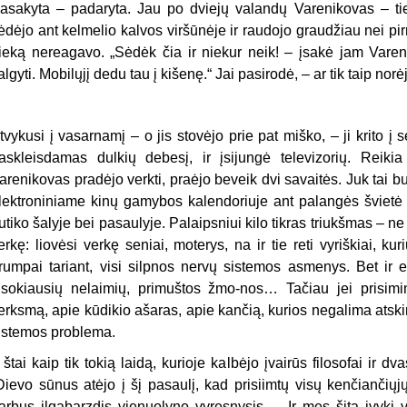
asakyta – padaryta. Jau po dviejų valandų Varenikovas – tie
ėdėjo ant kelmelio kalvos viršūnėje ir raudojo graudžiau nei pirma
ieką nereagavo. „Sėdėk čia ir niekur neik! – įsakė jam Vare
algyti. Mobilųjį dedu tau į kišenę.“ Jai pasirodė, – ar tik taip norė
tvykusi į vasarnamį – o jis stovėjo prie pat miško, – ji krito į
askleisdamas dulkių debesį, ir įsijungė televizorių. Reiki
arenikovas pradėjo verkti, praėjo beveik dvi savaitės. Juk tai b
lektroniniame kinų gamybos kalendoriuje ant palangės švietė 
utiko šalyje bei pasaulyje. Palaipsniui kilo tikras triukšmas – 
erkę: liovėsi verkę seniai, moterys, na ir tie reti vyriškiai, kur
rumpai tariant, visi silpnos nervų sistemos asmenys. Bet ir e
isokiausių nelaimių, primuštos žmo-nos… Tačiau jei prisim
erksmą, apie kūdikio ašaras, apie kančią, kurios negalima atskirti
istemos problema.
r štai kaip tik tokią laidą, kurioje kalbėjo įvairūs filosofai ir dv
Dievo sūnus atėjo į šį pasaulį, kad prisiimtų visų kenčiančiųj
arbus ilgabarzdis vienuolyno vyresnysis. – Ir mes šitą įvykį v