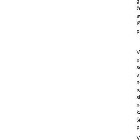
g
ž
s
I
p
V
p
s
a
n
r
s
n
k
š
p
V