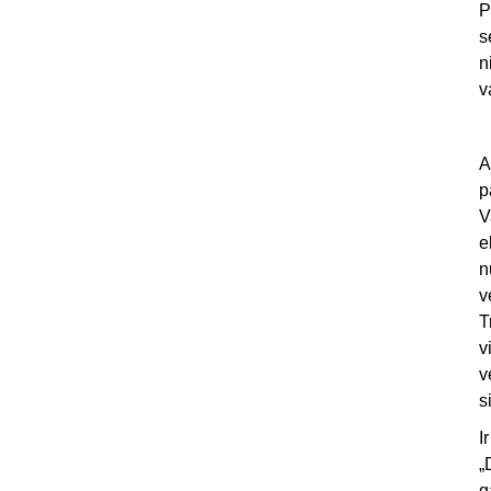
P
s
n
v
A
p
V
e
n
v
T
v
v
s
I
„
g