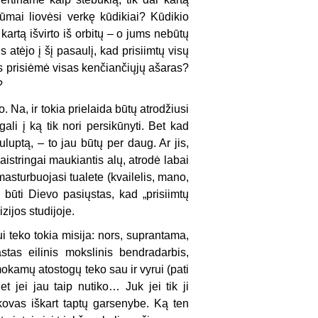
ūmai liovėsi verkę kūdikiai? Kūdikio
artą išvirto iš orbitų – o jums nebūtų
 atėjo į šį pasaulį, kad prisiimtų visų
as prisiėmė visas kenčiančiųjų ašaras?
?
 Na, ir tokia prielaida būtų atrodžiusi
li į ką tik nori persikūnyti. Bet kad
uluptą, – to jau būtų per daug. Ar jis,
aistringai maukiantis alų, atrodė labai
masturbuojasi tualete (kvailelis, mano,
būti Dievo pasiųstas, kad „prisiimtų
zijos studijoje.
ui teko tokia misija: nors, suprantama,
astas eilinis mokslinis bendradarbis,
mokamų atostogų teko sau ir vyrui (pati
t jei jau taip nutiko… Juk jei tik ji
kovas iškart taptų garsenybe. Ką ten