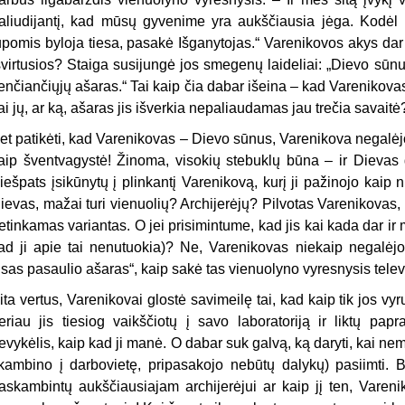
aliudijantį, kad mūsų gyvenime yra aukščiausia jėga. Kodėl 
ūpomis byloja tiesa, pasakė Išganytojas.“ Varenikovos akys dar k
švirtusios? Staiga susijungė jos smegenų laideliai: „Dievo sūnus
enčiančiųjų ašaras.“ Tai kaip čia dabar išeina – kad Varenikov
ai jų, ar ką, ašaras jis išverkia nepaliaudamas jau trečia savaitė
et patikėti, kad Varenikovas – Dievo sūnus, Varenikova negalėjo.
aip šventvagystė! Žinoma, visokių stebuklų būna – ir Dievas ga
iešpats įsikūnytų į plinkantį Varenikovą, kurį ji pažinojo kaip n
ievas, mažai turi vienuolių? Archijerėjų? Pilvotas Varenikovas, 
etinkamas variantas. O jei prisimintume, kad jis kai kada dar ir 
ad ji apie tai nenutuokia)? Ne, Varenikovas niekaip negalėjo 
isas pasaulio ašaras“, kaip sakė tas vienuolyno vyresnysis televi
ita vertus, Varenikovai glostė savimeilę tai, kad kaip tik jos vyr
eriau jis tiesiog vaikščiotų į savo laboratoriją ir liktų papr
evykėlis, kaip kad ji manė. O dabar suk galvą, ką daryti, kai ne
kambino į darbovietę, pripasakojo nebūtų dalykų) pasiimti. Be
askambintų aukščiausiajam archijerėjui ar kaip jį ten, Vareni