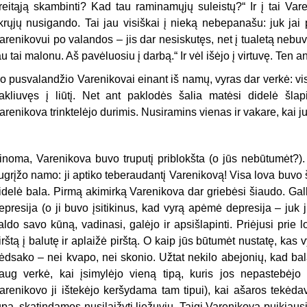
reitąją skambinti? Kad tau raminamųjų suleistų?“ Ir į tai Va
ikrųjų nusigando. Tai jau visiškai į nieką nebepanašu: juk jai 
arenikovui po valandos – jis dar nesiskutęs, net į tualetą nebuv
au tai malonu. Aš pavėluosiu į darbą.“ Ir vėl išėjo į virtuvę. Ten 
o pusvalandžio Varenikovai einant iš namų, vyras dar verkė: visa
akliuvęs į liūtį. Net ant paklodės šalia matėsi didelė šl
arenikova trinktelėjo durimis. Nusiramins vienas ir vakare, kai j
inoma, Varenikova buvo truputį priblokšta (o jūs nebūtumėt?). 
ugrįžo namo: ji aptiko teberaudantį Varenikovą! Visa lova buvo š
idelė bala. Pirmą akimirką Varenikova dar griebėsi šiaudo. Galb
epresija (o ji buvo įsitikinus, kad vyrą apėmė depresija – juk ji
aldo savo kūną, vadinasi, galėjo ir apsišlapinti. Priėjusi prie 
irštą į balutę ir aplaižė pirštą. O kaip jūs būtumėt nustatę, ka
ėdsako – nei kvapo, nei skonio. Užtat nekilo abejonių, kad bal
aug verkė, kai įsimylėjo vieną tipą, kuris jos nepastebėjo
arenikovo ji ištekėjo keršydama tam tipui), kai ašaros tekėda
ūpą, skatindamos nusilaižyti liežuviu. Taigi Varenikova puikiausi