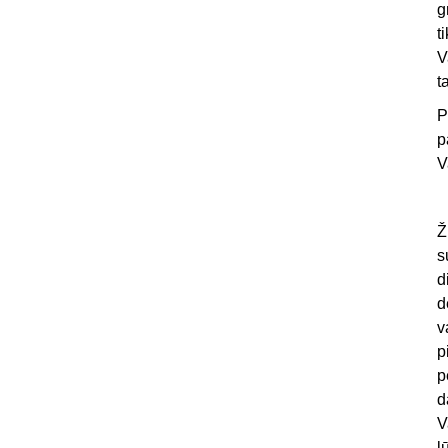
g
t
V
t
P
p
V
Ž
s
d
d
v
p
p
d
V
l