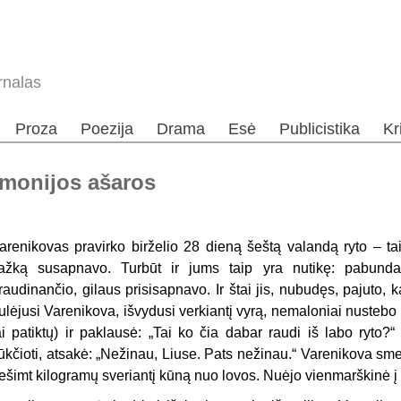
rnalas
Proza
Poezija
Drama
Esė
Publicistika
Kr
Žmonijos ašaros
arenikovas pravirko birželio 28 dieną šeštą valandą ryto – taip
ažką susapnavo. Turbūt ir jums taip yra nutikę: pabunda
raudinančio, gilaus prisisapnavo. Ir štai jis, nubudęs, pajuto, k
ulėjusi Varenikova, išvydusi verkiantį vyrą, nemaloniai nustebo 
ai patiktų) ir paklausė: „Tai ko čia dabar raudi iš labo ryto?
ūkčioti, atsakė: „Nežinau, Liuse. Pats nežinau.“ Varenikova sm
ešimt kilogramų sveriantį kūną nuo lovos. Nuėjo vienmarškinė į v