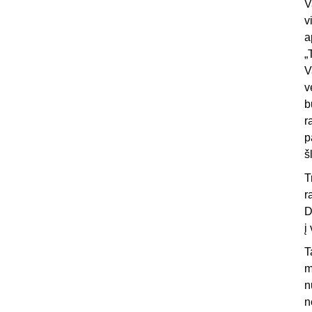
V
v
a
„
V
v
b
r
p
š
T
r
D
į
T
m
n
n