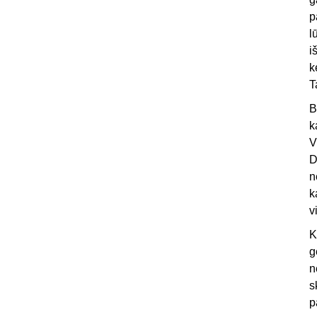
p
l
i
k
T
B
k
V
D
n
k
v
K
g
n
s
p