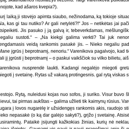
inojote, kad ašaros kvepia?).
urį laiką ji stovėjo apimta siaubo, nežinodama, ką tokioje situac
Na, kas gi tau nutiko? Ar gali netylėti?!“ Jos – netikėtas jai pa
tsipeikėti. Jis pasuko į ją galvą ir, tebeverkdamas, mėšlungiš
egaliu sustoti.“ – „Na kiekgi galima verkti? Tai juk neno
engdamasis veidą rankomis pasakė jis. – Nieko negaliu padar
Mane įgrūs į beprotnamį, nenoriu.“ Varenikova pagalvojo, kad tie
ali jį įgrūsti į beprotnamį – o paskui vaikščiok su vilko bilietu, a
arenikova nusprendė laukti. Kadangi negalėjo miegoti greta
iegoti į svetainę. Rytas už vakarą protingesnis. gal rytą viskas s
estojo. Rytą, nuleidusi kojas nuo sofos, ji suriko. Visur buvo š
ievui, tai pirmas aukštas – galima užlieti tik kaimynų rūsius. Va
ugara į lovos nugarėlę ir užsidengęs rankomis akis, raudojo st
ieko nepasakė (o ką dar galėjo sakyti?), grįžo į svetainę. Atsisė
usiramintų. Pataikė įsijungti kažkokias žinias, kurių nė nekla
taiga išgirdo: „Gaunami vis nauji ir nauji pranešimai apie šį 