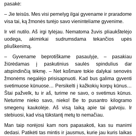
pasakė:
– Jie teisūs. Mes visi pernelyg ilgai gyvename ir praradome
visa tai, ką žmonės turėjo savo vieninteliame gyvenime.
Ir vėl nutilo. Aš irgi tylėjau. Nematoma žuvis pliaukštelėjo
uodega, akimirkai sudrumsdama tekančios upės
pliuškenimą.
– Gyvename beprotiškame pasaulyje, – pasakiau
žiūrėdamas į paskutinius saulės spindulius dar
atspindinčią tėkmę. – Net košmare tokie dalykai senovės
žmonėms negalėjo prisisapnuoti. Kad bus galima gyventi
svetimuose kūnuose… Persikelti į kažkokių korpų kūnus…
Štai pažvelk, tu ir aš, turime ne savo, o svetimus kūnus.
Neturime nieko savo, nieko! Be to pusantro kilogramo
smegenų kaukolėje. Aš visą laiką apie tai galvoju. Ir
stebiuosi, kad visą tūkstantį metų to nemačiau.
Man taip norėjosi kam nors papasakoti, kas su manimi
dedasi. Patikėti tas mintis ir jausmus, kurie jau kuris laikas