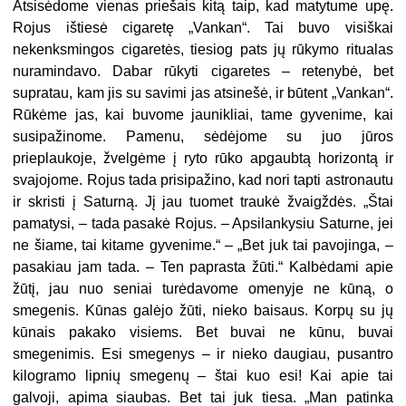
Atsisėdome vienas priešais kitą taip, kad matytume upę.
Rojus ištiesė cigaretę „Vankan“. Tai buvo visiškai
nekenksmingos cigaretės, tiesiog pats jų rūkymo ritualas
nuramindavo. Dabar rūkyti cigaretes – retenybė, bet
supratau, kam jis su savimi jas atsinešė, ir būtent „Vankan“.
Rūkėme jas, kai buvome jaunikliai, tame gyvenime, kai
susipažinome. Pamenu, sėdėjome su juo jūros
prieplaukoje, žvelgėme į ryto rūko apgaubtą horizontą ir
svajojome. Rojus tada prisipažino, kad nori tapti astronautu
ir skristi į Saturną. Jį jau tuomet traukė žvaigždės. „Štai
pamatysi, – tada pasakė Rojus. – Apsilankysiu Saturne, jei
ne šiame, tai kitame gyvenime.“ – „Bet juk tai pavojinga, –
pasakiau jam tada. – Ten paprasta žūti.“ Kalbėdami apie
žūtį, jau nuo seniai turėdavome omenyje ne kūną, o
smegenis. Kūnas galėjo žūti, nieko baisaus. Korpų su jų
kūnais pakako visiems. Bet buvai ne kūnu, buvai
smegenimis. Esi smegenys – ir nieko daugiau, pusantro
kilogramo lipnių smegenų – štai kuo esi! Kai apie tai
galvoji, apima siaubas. Bet tai juk tiesa. „Man patinka