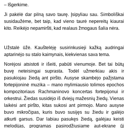
– Išgerkime.
Ji pakėlė dar pilną savo taurę. Įsipyliau sau. Simboliškai
susidaužėme, bet taip, kad vieno taurė nepereitų kiaurai
kito. Reikėjo nepamiršti, kad realaus žmogaus šalia nėra.
Užstalė ūžė. Kauštelėję susirinkusieji kažką audringai
aptarinėjo su stalo kaimynais, kiekvienas sava tema.
Norėjosi atsistoti ir išeiti, pabūti vienumoje. Bet tai būtų
buvę neteisingai suprasta. Todėl užmerkiau akis ir
pasukiojau žiedą ant piršto. Ausyse skambėjo pažįstama
fortepijoninė muzika – mano mylimiausio tolimos epochos
kompozitoriaus Rachmaninovo koncertas fortepijonui ir
orkestrui. Žiedas susidėjo iš dviejų mažesnių žiedų. Vienas
laikėsi ant piršto, kitas sukosi ant pirmojo. Mano ausyse
buvo mikročipas, kuris buvo susijęs su žiedu ir galėjo
atkurti garsus. Dar labiau pasukęs žiedą, galėjau keisti
melodijas, programas pasirodžiusiame aut-ekrane (jį