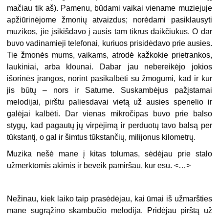
mačiau tik aš). Pamenu, būdami vaikai viename muziejuje
apžiūrinėjome žmonių atvaizdus; norėdami pasiklausyti
muzikos, jie įsikišdavo į ausis tam tikrus daikčiukus. O dar
buvo vadinamieji telefonai, kuriuos prisidėdavo prie ausies.
Tie žmonės mums, vaikams, atrodė kažkokie prietrankos,
laukiniai, arba klounai. Dabar jau nebereikėjo jokios
išorinės įrangos, norint pasikalbėti su žmogumi, kad ir kur
jis būtų – nors ir Saturne. Suskambėjus pažįstamai
melodijai, pirštu paliesdavai vietą už ausies spenelio ir
galėjai kalbėti. Dar vienas mikročipas buvo prie balso
stygų, kad pagautų jų virpėjimą ir perduotų tavo balsą per
tūkstantį, o gal ir šimtus tūkstančių, milijonus kilometrų.
Muzika nešė mane į kitas tolumas, sėdėjau prie stalo
užmerktomis akimis ir beveik pamiršau, kur esu. <…>
Nežinau, kiek laiko taip prasėdėjau, kai ūmai iš užmaršties
mane sugrąžino skambučio melodija. Pridėjau pirštą už