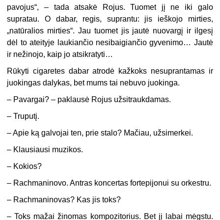
pavojus“, – tada atsakė Rojus. Tuomet jį ne iki galo
supratau. O dabar, regis, suprantu: jis ieškojo mirties,
„natūralios mirties“. Jau tuomet jis jautė nuovargį ir ilgesį
dėl to ateityje laukiančio nesibaigiančio gyvenimo… Jautė
ir nežinojo, kaip jo atsikratyti…
Rūkyti cigaretes dabar atrodė kažkoks nesuprantamas ir
juokingas dalykas, bet mums tai nebuvo juokinga.
– Pavargai? – paklausė Rojus užsitraukdamas.
– Truputį.
– Apie ką galvojai ten, prie stalo? Mačiau, užsimerkei.
– Klausiausi muzikos.
– Kokios?
– Rachmaninovo. Antras koncertas fortepijonui su orkestru.
– Rachmaninovas? Kas jis toks?
– Toks mažai žinomas kompozitorius. Bet jį labai mėgstu.