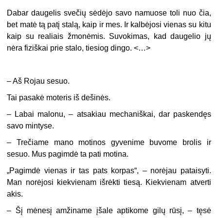
Dabar daugelis svečių sėdėjo savo namuose toli nuo čia,
bet matė tą patį stalą, kaip ir mes. Ir kalbėjosi vienas su kitu
kaip su realiais žmonėmis. Suvokimas, kad daugelio jų
nėra fiziškai prie stalo, tiesiog dingo. <…>
– Aš Rojau sesuo.
Tai pasakė moteris iš dešinės.
– Labai malonu, – atsakiau mechaniškai, dar paskendęs
savo mintyse.
– Trečiame mano motinos gyvenime buvome brolis ir
sesuo. Mus pagimdė ta pati motina.
„Pagimdė vienas ir tas pats korpas“, – norėjau pataisyti.
Man norėjosi kiekvienam išrėkti tiesą. Kiekvienam atverti
akis.
– Šį mėnesį amžiname įšale aptikome gilų rūsį, – tęsė