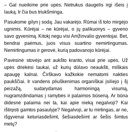
– Gal nueikime prie upės. Netrukus daugelis irgi išeis į
lauką. Ir čia bus triukšminga.
Pasukome gilyn į sodą. Jau vakarėjo. Rūmai iš tolo mirgėjo
ugnimis. Kūrėjai – ne kūrėjai, o jų palikuonys – gyveno
savo gyvenimą. Kitokį negu visi Amžinvalio gyventojai. Bet,
bendrai paėmus, juos visus suartino nemirtingumas.
Nemirtingumas ir gerovė, kurią padovanojo kūrėjai.
Pavėsinė stovėjo ant aukšto kranto, visai prie upės. Už
upės driekėsi laukai, už kurių dūlavo neaukšti, miškais
apaugę kalnai. Čirškavo kažkokie nematomi nakties
paukščiai. Ir vandens pliuškenimas organiškai įsiliejo į šį
peizažą, sudarydamas harmoningą visumą,
nugramzdindamas į ramybės ir palaimos būseną. Ar būna
didesnė palaima nei ta, kai apie nieką negalvoji? Kai
ištirpsti gamtos pasaulyje? Negalvoji, ar tu mirtingas, ar ne,
išgyvenai keturiasdešimt, šešiasdešimt ar šešis šimtus
metų?