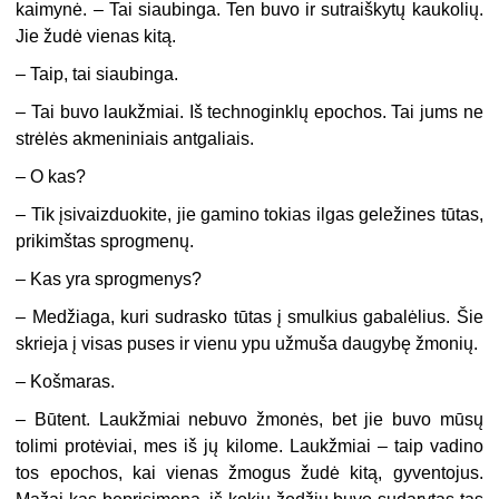
kaimynė. – Tai siaubinga. Ten buvo ir sutraiškytų kaukolių.
Jie žudė vienas kitą.
– Taip, tai siaubinga.
– Tai buvo laukžmiai. Iš technoginklų epochos. Tai jums ne
strėlės akmeniniais antgaliais.
– O kas?
– Tik įsivaizduokite, jie gamino tokias ilgas geležines tūtas,
prikimštas sprogmenų.
– Kas yra sprogmenys?
– Medžiaga, kuri sudrasko tūtas į smulkius gabalėlius. Šie
skrieja į visas puses ir vienu ypu užmuša daugybę žmonių.
– Košmaras.
– Būtent. Laukžmiai nebuvo žmonės, bet jie buvo mūsų
tolimi protėviai, mes iš jų kilome. Laukžmiai – taip vadino
tos epochos, kai vienas žmogus žudė kitą, gyventojus.