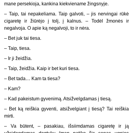
mane persekioja, kankina kiekviename žingsnyje.
– Taip, tai nepakeliama. Taip galvoti, – jis nervingai rūkė
cigaretę ir žiūrėjo į tolį, į kalnus. – Todėl žmonės ir
negalvoja. O apie ką negalvoji, to ir nėra.
– Bet juk tai tiesa.
– Taip, tiesa.
– Ir ji žeidžia.
– Taip, žeidžia. Kaip ir bet kuri tiesa.
– Bet tada… Kam ta tiesa?
– Kam?
– Kad pakeistum gyvenimą. Atsižvelgdamas į tiesą.
– Bet ką reiškia gyventi, atsižvelgiant į tiesą? Tai reiškia
mirti.
– Va būtent, – pasakiau, išsiimdamas cigaretę ir ją