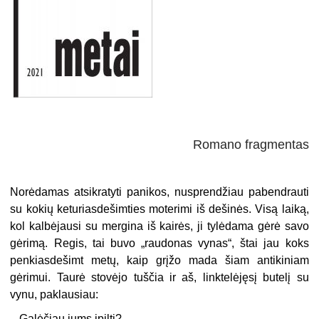
Romano fragmentas
Norėdamas atsikratyti panikos, nusprendžiau pabendrauti
su kokių keturiasdešimties moterimi iš dešinės. Visą laiką,
kol kalbėjausi su mergina iš kairės, ji tylėdama gėrė savo
gėrimą. Regis, tai buvo „raudonas vynas“, štai jau koks
penkiasdešimt metų, kaip grįžo mada šiam antikiniam
gėrimui. Taurė stovėjo tuščia ir aš, linktelėjęsį butelį su
vynu, paklausiau:
– Galėčiau jums įpilti?