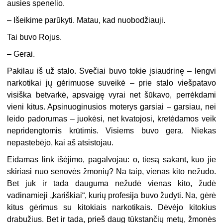
ausies spenelio.
– Išeikime parūkyti. Matau, kad nuobodžiauji.
Tai buvo Rojus.
– Gerai.
Pakilau iš už stalo. Svečiai buvo tokie įsiaudrinę – lengvi
narkotikai jų gėrimuose suveikė – prie stalo viešpatavo
visiška betvarkė, apsvaigę vyrai net šūkavo, perrėkdami
vieni kitus. Apsinuoginusios moterys garsiai – garsiau, nei
leido padorumas – juokėsi, net kvatojosi, kretėdamos veik
nepridengtomis krūtimis. Visiems buvo gera. Niekas
nepastebėjo, kai aš atsistojau.
Eidamas link išėjimo, pagalvojau: o, tiesą sakant, kuo jie
skiriasi nuo senovės žmonių? Na taip, vienas kito nežudo.
Bet juk ir tada dauguma nežudė vienas kito, žudė
vadinamieji „kariškiai“, kurių profesija buvo žudyti. Na, gėrė
kitus gėrimus su kitokiais narkotikais. Dėvėjo kitokius
drabužius. Bet ir tada, prieš daug tūkstančių metų, žmonės