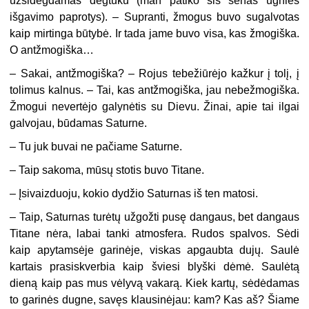
užsidegdamas degtuku (man patiko šis senas ugnies
išgavimo paprotys). – Supranti, žmogus buvo sugalvotas
kaip mirtinga būtybė. Ir tada jame buvo visa, kas žmogiška.
O antžmogiška…
– Sakai, antžmogiška? – Rojus tebežiūrėjo kažkur į tolį, į
tolimus kalnus. – Tai, kas antžmogiška, jau nebežmogiška.
Žmogui nevertėjo galynėtis su Dievu. Žinai, apie tai ilgai
galvojau, būdamas Saturne.
– Tu juk buvai ne pačiame Saturne.
– Taip sakoma, mūsų stotis buvo Titane.
– Įsivaizduoju, kokio dydžio Saturnas iš ten matosi.
– Taip, Saturnas turėtų užgožti pusę dangaus, bet dangaus
Titane nėra, labai tanki atmosfera. Rudos spalvos. Sėdi
kaip apytamsėje garinėje, viskas apgaubta dujų. Saulė
kartais prasiskverbia kaip šviesi blyški dėmė. Saulėtą
dieną kaip pas mus vėlyvą vakarą. Kiek kartų, sėdėdamas
to garinės dugne, savęs klausinėjau: kam? Kas aš? Šiame