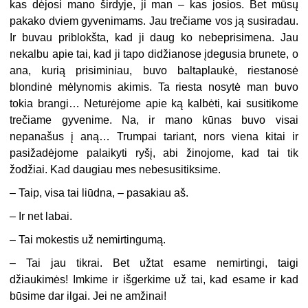
kas dėjosi mano širdyje, ji man – kas josios. Bet mūsų
pakako dviem gyvenimams. Jau trečiame vos ją susiradau.
Ir buvau priblokšta, kad ji daug ko nebeprisimena. Jau
nekalbu apie tai, kad ji tapo didžianose įdegusia brunete, o
ana, kurią prisiminiau, buvo baltaplaukė, riestanosė
blondinė mėlynomis akimis. Ta riesta nosytė man buvo
tokia brangi… Neturėjome apie ką kalbėti, kai susitikome
trečiame gyvenime. Na, ir mano kūnas buvo visai
nepanašus į aną… Trumpai tariant, nors viena kitai ir
pasižadėjome palaikyti ryšį, abi žinojome, kad tai tik
žodžiai. Kad daugiau mes nebesusitiksime.
– Taip, visa tai liūdna, – pasakiau aš.
– Ir net labai.
– Tai mokestis už nemirtingumą.
– Tai jau tikrai. Bet užtat esame nemirtingi, taigi
džiaukimės! Imkime ir išgerkime už tai, kad esame ir kad
būsime dar ilgai. Jei ne amžinai!