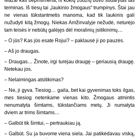
Mažai kas beprisimena, iš kokių žodžių buvo sudarytas tas
terminas. Iš tiesų tai „laukinio žmogaus“ trumpinys. Štai jau
ne vienas tūkstantmetis manoma, kad tik laukinis gali
nužudyti kitą žmogų. Niekas Amžinvalyje nežudė, neturėjo
tam teisės ir nebūtų galėjęs dėl moralinių įsitikinimų…
– O jūs? Kas jūs esate Rojui? – paklausė ji po pauzės.
– Aš jo draugas.
– Draugas… Žinote, irgi turėjau draugę – geriausią draugę.
Netekau jos.
– Nelaimingas atsitikimas?
– Ne, ji gyva. Tiesiog… gaila, bet kai gyvenimas toks ilgas,
mes tiesiog netenkame vienas kito. Žmogaus atmintis
nenumatyta šimtams, tūkstančiams metų. Ji numatyta
dviem ar trims šimtams…
– Galbūt tik šimtui, – pertraukiau ją.
– Galbūt. Su ja buvome viena siela. Jai patikėdavau viską,