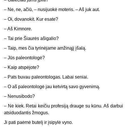
– Ne, ne, ačiū, – nusijuokė moteris. – Aš juk aut.
– Oi, dovanokit. Kur esate?
– Aš Kimnore.
– Tai prie Šiaurės ašigalio?
– Taip, mes čia tyrinėjame amžinąjį įšalą.
– Jūs paleontologė?
– Kaip atspėjote?
– Pats buvau paleontologas. Labai seniai.
– O aš paleontologė jau ketvirtą savo gyvenimą.
– Nenusibodo?
– Nė kiek. Retai keičiu profesiją drauge su kūnu. Aš darbui
atsiduodantis žmogus.
Ji pati paėmė butelį ir įsipylė vyno.