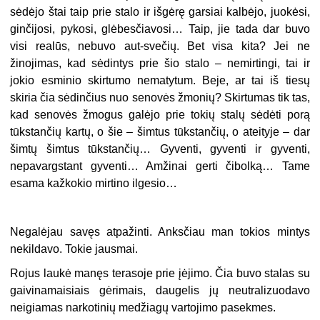
sėdėjo štai taip prie stalo ir išgėrę garsiai kalbėjo, juokėsi,
ginčijosi, pykosi, glėbesčiavosi… Taip, jie tada dar buvo
visi realūs, nebuvo aut-svečių. Bet visa kita? Jei ne
žinojimas, kad sėdintys prie šio stalo – nemirtingi, tai ir
jokio esminio skirtumo nematytum. Beje, ar tai iš tiesų
skiria čia sėdinčius nuo senovės žmonių? Skirtumas tik tas,
kad senovės žmogus galėjo prie tokių stalų sėdėti porą
tūkstančių kartų, o šie – šimtus tūkstančių, o ateityje – dar
šimtų šimtus tūkstančių… Gyventi, gyventi ir gyventi,
nepavargstant gyventi… Amžinai gerti čibolką… Tame
esama kažkokio mirtino ilgesio…
Negalėjau savęs atpažinti. Anksčiau man tokios mintys
nekildavo. Tokie jausmai.
Rojus laukė manęs terasoje prie įėjimo. Čia buvo stalas su
gaivinamaisiais gėrimais, daugelis jų neutralizuodavo
neigiamas narkotinių medžiagų vartojimo pasekmes.