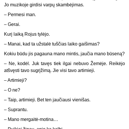
Jo muzikoje girdisi varpų skambėjimas.
– Permesi man.
– Gerai.
Kurį laiką Rojus tylėjo.
– Manai, kad ta užstalė tuščias laiko gaišimas?
Kokiu būdu jis pagauna mano mintis, jaučia mano būseną?
– Ne, kodėl. Juk tavęs tiek ilgai nebuvo Žemėje. Reikėjo
atšvęsti tavo sugrįžimą. Jie visi tavo artimieji.
– Artimieji?
– O ne?
– Taip, artimieji. Bet ten jaučiausi vienišas.
– Suprantu.
– Mano mergaitė-motina…