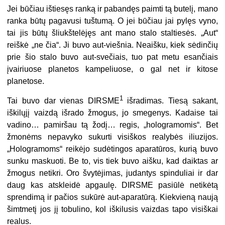
Jei būčiau ištiesęs ranką ir pabandęs paimti tą butelį, mano
ranka būtų pagavusi tuštumą. O jei būčiau jai pylęs vyno,
tai jis būtų šliukštelėjęs ant mano stalo staltiesės. „Aut“
reiškė „ne čia“. Ji buvo aut-viešnia. Neaišku, kiek sėdinčių
prie šio stalo buvo aut-svečiais, tuo pat metu esančiais
įvairiuose planetos kampeliuose, o gal net ir kitose
planetose.
1
Tai buvo dar vienas DIRSME
išradimas. Tiesą sakant,
iškilųjį vaizdą išrado žmogus, jo smegenys. Kadaise tai
vadino… pamiršau tą žodį… regis, „hologramomis“. Bet
žmonėms nepavyko sukurti visiškos realybės iliuzijos.
„Hologramoms“ reikėjo sudėtingos aparatūros, kurią buvo
sunku maskuoti. Be to, vis tiek buvo aišku, kad daiktas ar
žmogus netikri. Oro švytėjimas, judantys spinduliai ir dar
daug kas atskleidė apgaulę. DIRSME pasiūlė netikėtą
sprendimą ir pačios sukūrė aut-aparatūrą. Kiekvieną naują
šimtmetį jos jį tobulino, kol iškilusis vaizdas tapo visiškai
realus.