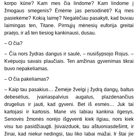
korpo kūne? Kam mes čia lindome? Kam lindome į
žmogaus smegenis? Ėmėme jas persodinėti? Ką mes
pasiekėme? Kokią laimę? Negalėčiau pasakyti, kad buvau
laimingas ten, Titane. Pirmųjų mėnesių euforija greitai
praėjo, ir aš ten tiesiog kankinausi, dusau.
– O čia?
– Čia nors žydras dangus ir saulė, – nusišypsojo Rojus. –
Kvėpuoju savais plaučiais. Ten amžinas gyvenimas tikrai
buvo nepakeliamas.
– O čia pakeliamas?
– Kaip tau pasakius… Žemėje žvelgi į žydrą dangų, baltus
debesėlius, įvairiaspalvius augalus, plazdenančius
drugelius ir jauti, kad gyveni. Bet iš esmės… Juk tai
kartojasi ir kartosis. Mane vis labiau kankina ilgesys.
Senovės žmonės norėjo išgyventi kiek ilgiau, nors kiek
visu tuo pasidžiaugti. Įsivaizduok, tau aštuoniasdešimt, ir
žinai, kad niekur nedingsi, tau liko labai mažai. Ir štai jie