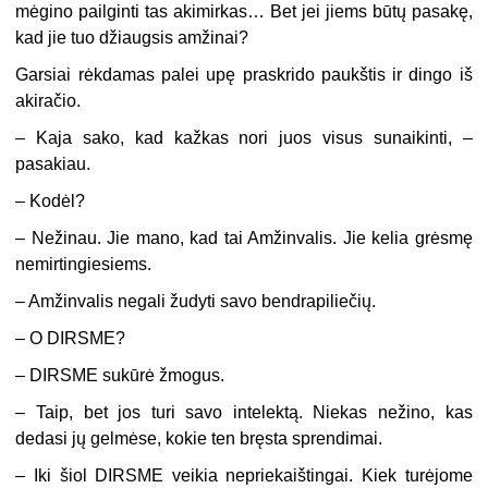
mėgino pailginti tas akimirkas… Bet jei jiems būtų pasakę,
kad jie tuo džiaugsis amžinai?
Garsiai rėkdamas palei upę praskrido paukštis ir dingo iš
akiračio.
– Kaja sako, kad kažkas nori juos visus sunaikinti, –
pasakiau.
– Kodėl?
– Nežinau. Jie mano, kad tai Amžinvalis. Jie kelia grėsmę
nemirtingiesiems.
– Amžinvalis negali žudyti savo bendrapiliečių.
– O DIRSME?
– DIRSME sukūrė žmogus.
– Taip, bet jos turi savo intelektą. Niekas nežino, kas
dedasi jų gelmėse, kokie ten bręsta sprendimai.
– Iki šiol DIRSME veikia nepriekaištingai. Kiek turėjome