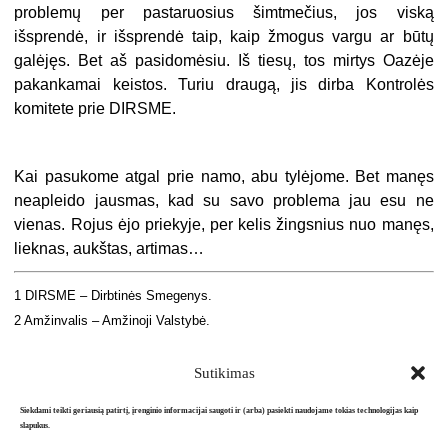
problemų per pastaruosius šimtmečius, jos viską
išsprendė, ir išsprendė taip, kaip žmogus vargu ar būtų
galėjęs. Bet aš pasidomėsiu. Iš tiesų, tos mirtys Oazėje
pakankamai keistos. Turiu draugą, jis dirba Kontrolės
komitete prie DIRSME.
Kai pasukome atgal prie namo, abu tylėjome. Bet manęs
neapleido jausmas, kad su savo problema jau esu ne
vienas. Rojus ėjo priekyje, per kelis žingsnius nuo manęs,
lieknas, aukštas, artimas…
1 DIRSME – Dirbtinės Smegenys.
2 Amžinvalis – Amžinoji Valstybė.
Sutikimas
Siekdami teikti geriausią patirtį, įrenginio informacijai saugoti ir (arba) pasiekti naudojame tokias technologijas kaip
slapukus.