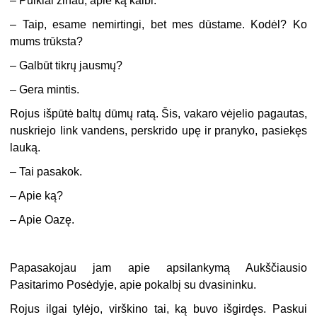
– Puikiai žinau, apie ką kalbi.
– Taip, esame nemirtingi, bet mes dūstame. Kodėl? Ko
mums trūksta?
– Galbūt tikrų jausmų?
– Gera mintis.
Rojus išpūtė baltų dūmų ratą. Šis, vakaro vėjelio pagautas,
nuskriejo link vandens, perskrido upę ir pranyko, pasiekęs
lauką.
– Tai pasakok.
– Apie ką?
– Apie Oazę.
Papasakojau jam apie apsilankymą Aukščiausio
Pasitarimo Posėdyje, apie pokalbį su dvasininku.
Rojus ilgai tylėjo, virškino tai, ką buvo išgirdęs. Paskui