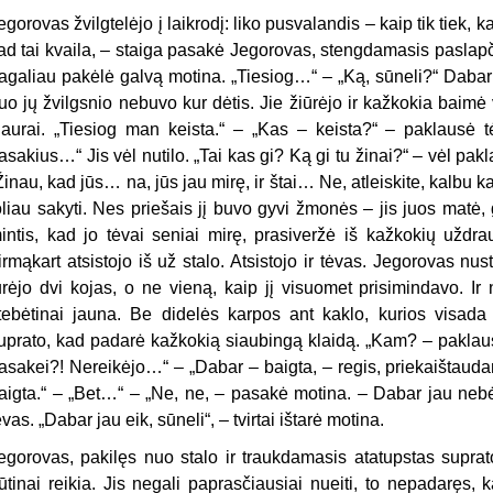
egorovas žvilgtelėjo į laikrodį: liko pusvalandis – kaip tik tiek,
ad tai kvaila, – staiga pasakė Jegorovas, stengdamasis paslapč
agaliau pakėlė galvą motina. „Tiesiog…“ – „Ką, sūneli?“ Dabar ir t
uo jų žvilgsnio nebuvo kur dėtis. Jie žiūrėjo ir kažkokia baimė v
iaurai. „Tiesiog man keista.“ – „Kas – keista?“ – paklausė 
asakius…“ Jis vėl nutilo. „Tai kas gi? Ką gi tu žinai?“ – vėl pa
Žinau, kad jūs… na, jūs jau mirę, ir štai… Ne, atleiskite, kalbu 
oliau sakyti. Nes priešais jį buvo gyvi žmonės – jis juos matė, 
intis, kad jo tėvai seniai mirę, prasiveržė iš kažkokių užd
irmąkart atsistojo iš už stalo. Atsistojo ir tėvas. Jegorovas nus
urėjo dvi kojas, o ne vieną, kaip jį visuomet prisimindavo. Ir
tebėtinai jauna. Be didelės karpos ant kaklo, kurios visada
uprato, kad padarė kažkokią siaubingą klaidą. „Kam? – paklaus
asakei?! Nereikėjo…“ – „Dabar – baigta, – regis, priekaištaud
aigta.“ – „Bet…“ – „Ne, ne, – pasakė motina. – Dabar jau nebė
ėvas. „Dabar jau eik, sūneli“, – tvirtai ištarė motina.
egorovas, pakilęs nuo stalo ir traukdamasis atatupstas suprat
ūtinai reikia. Jis negali paprasčiausiai nueiti, to nepadaręs, 