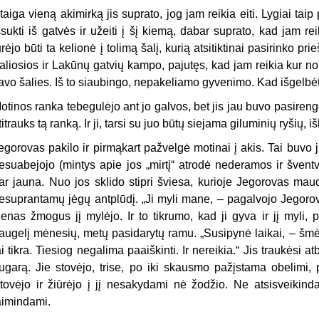
taiga vieną akimirką jis suprato, jog jam reikia eiti. Lygiai taip
šsukti iš gatvės ir užeiti į šį kiemą, dabar suprato, kad jam reikia
urėjo būti ta kelionė į tolimą šalį, kurią atsitiktinai pasirinko pr
aliosios ir Lakūnų gatvių kampo, pajutęs, kad jam reikia kur nors
avo šalies. Iš to siaubingo, nepakeliamo gyvenimo. Kad išgelbė
otinos ranka tebegulėjo ant jo galvos, bet jis jau buvo pasirengęs 
titrauks tą ranką. Ir ji, tarsi su juo būtų siejama giluminių ryšių, iš
egorovas pakilo ir pirmąkart pažvelgė motinai į akis. Tai buvo ji
esuabejojo (mintys apie jos „mirtį“ atrodė nederamos ir šventv
ar jauna. Nuo jos sklido stipri šviesa, kurioje Jegorovas ma
esuprantamų jėgų antplūdį. „Ji myli mane, – pagalvojo Jegorov
ienas žmogus jį mylėjo. Ir to tikrumo, kad ji gyva ir jį myli,
augelį mėnesių, metų pasidarytų ramu. „Susipynė laikai, – šmė
ai tikra. Tiesiog negalima paaiškinti. Ir nereikia.“ Jis traukėsi 
ugarą. Jie stovėjo, trise, po iki skausmo pažįstama obelimi,
tovėjo ir žiūrėjo į jį nesakydami nė žodžio. Ne atsisveikinda
aimindami.