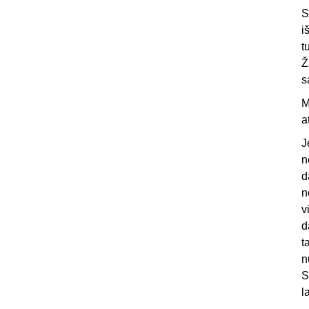
S
i
t
Ž
s
M
a
J
n
d
n
v
d
t
n
S
l