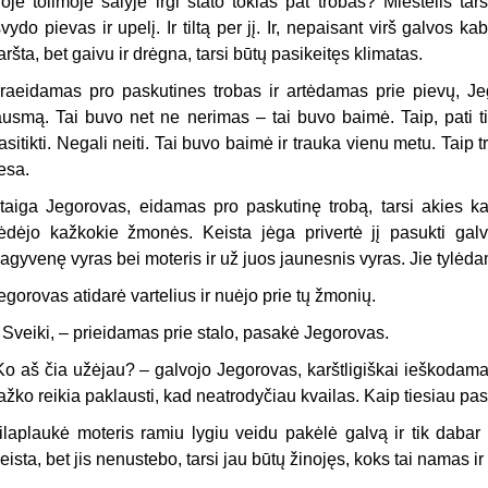
ioje tolimoje šalyje irgi stato tokias pat trobas? Miestelis ta
švydo pievas ir upelį. Ir tiltą per jį. Ir, nepaisant virš galvos
aršta, bet gaivu ir drėgna, tarsi būtų pasikeitęs klimatas.
raeidamas pro paskutines trobas ir artėdamas prie pievų, Je
ausmą. Tai buvo net ne nerimas – tai buvo baimė. Taip, pati ti
asitikti. Negali neiti. Tai buvo baimė ir trauka vienu metu. Taip t
iesa.
taiga Jegorovas, eidamas pro paskutinę trobą, tarsi akies 
ėdėjo kažkokie žmonės. Keista jėga privertė jį pasukti galvą
agyvenę vyras bei moteris ir už juos jaunesnis vyras. Jie tylėdami
egorovas atidarė vartelius ir nuėjo prie tų žmonių.
 Sveiki, – prieidamas prie stalo, pasakė Jegorovas.
Ko aš čia užėjau? – galvojo Jegorovas, karštligiškai ieškodam
ažko reikia paklausti, kad neatrodyčiau kvailas. Kaip tiesiau pas
ilaplaukė moteris ramiu lygiu veidu pakėlė galvą ir tik dabar 
eista, bet jis nenustebo, tarsi jau būtų žinojęs, koks tai namas 