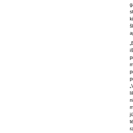
g
s
k
š
a
„
i
p
m
p
p
„
l
n
m
j
t
r