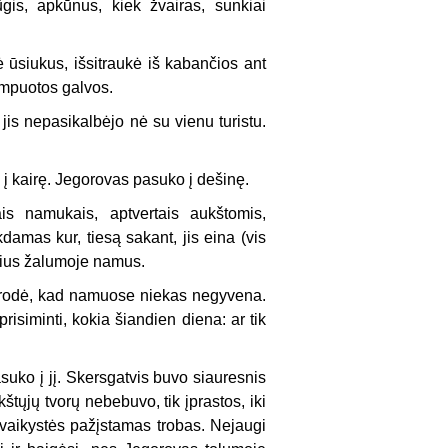
ūgis, apkūnus, kiek žvairas, sunkiai
ė ūsiukus, išsitraukė iš kabančios ant
kampuotos galvos.
jis nepasikalbėjo nė su vienu turistu.
 į kairę. Jegorovas pasuko į dešinę.
ais namukais, aptvertais aukštomis,
amas kur, tiesą sakant, jis eina (vis
nčius žalumoje namus.
Atrodė, kad namuose niekas negyvena.
isiminti, kokia šiandien diena: ar tik
suko į jį. Skersgatvis buvo siauresnis
štųjų tvorų nebebuvo, tik įprastos, iki
vaikystės pažįstamas trobas. Nejaugi