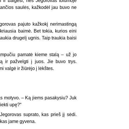
rsi ir baigėsi, nes Jegorovas tolumoje
 kabančios saulės, kažkodėl jau buvo ne
gorovas pajuto kažkokį nerimastingą
kriausia baimė. Bet tokia, kurios eini
raukia drugelį ugnis. Taip traukia baisi
kampučiu pamatė kieme stalą – už jo
 ir pažvelgti į juos. Jie buvo trys.
 valgė ir žiūrėjo į lėkštes.
as motyvo. – Ką jiems pasakysiu? Juk
iekti upę?“
Jegorovas suprato, kas prieš jį sėdi.
ir kas jame gyvena.