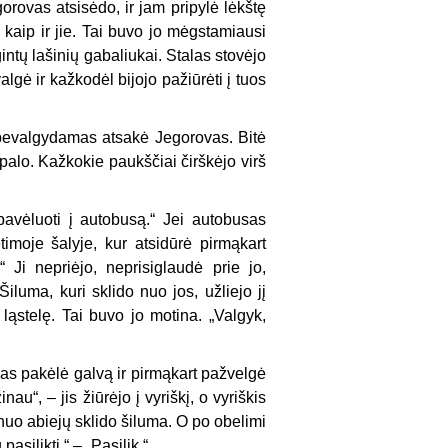
orovas atsisėdo, ir jam pripylė lėkštę
kaip ir jie. Tai buvo jo mėgstamiausi
intų lašinių gabaliukai. Stalas stovėjo
lgė ir kažkodėl bijojo pažiūrėti į tuos
ebevalgydamas atsakė Jegorovas. Bitė
palo. Kažkokie paukščiai čirškėjo virš
avėluoti į autobusą.“ Jei autobusas
etimoje šalyje, kur atsidūrė pirmąkart
Ji nepriėjo, neprisiglaudė prie jo,
luma, kuri sklido nuo jos, užliejo jį
ląstelę. Tai buvo jo motina. „Valgyk,
vas pakėlė galvą ir pirmąkart pažvelgė
u“, – jis žiūrėjo į vyriškį, o vyriškis
et nuo abiejų sklido šiluma. O po obelimi
asilikti.“ – „Pasilik.“