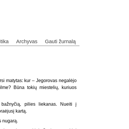
itika
Archyvas
Gauti žurnalą
arsi matytas: kur – Jegorovas negalėjo
filme? Būna tokių miestelių, kuriuos
ažnyčią, pilies liekanas. Nueiti į
aėjusį kartą.
s nugarą.