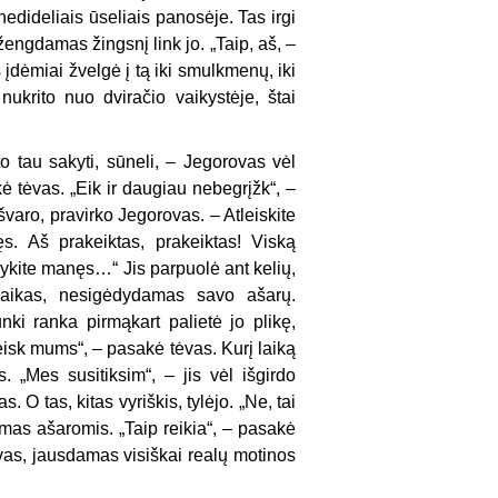
nedideliais ūseliais panosėje. Tas irgi
ngdamas žingsnį link jo. „Taip, aš, –
s įdėmiai žvelgė į tą iki smulkmenų, iki
nukrito nuo dviračio vaikystėje, štai
to tau sakyti, sūneli, – Jegorovas vėl
ė tėvas. „Eik ir daugiau nebegrįžk“, –
švaro, pravirko Jegorovas. – Atleiskite
. Aš prakeiktas, prakeiktas! Viską
ykite manęs…“ Jis parpuolė ant kelių,
 vaikas, nesigėdydamas savo ašarų.
nki ranka pirmąkart palietė jo plikę,
eisk mums“, – pasakė tėvas. Kurį laiką
 „Mes susitiksim“, – jis vėl išgirdo
. O tas, kitas vyriškis, tylėjo. „Ne, tai
damas ašaromis. „Taip reikia“, – pasakė
s, jausdamas visiškai realų motinos