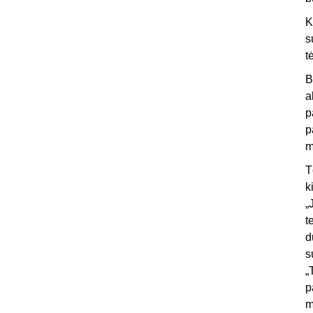
K
s
t
B
a
p
p
m
T
k
„
t
d
s
„
p
m