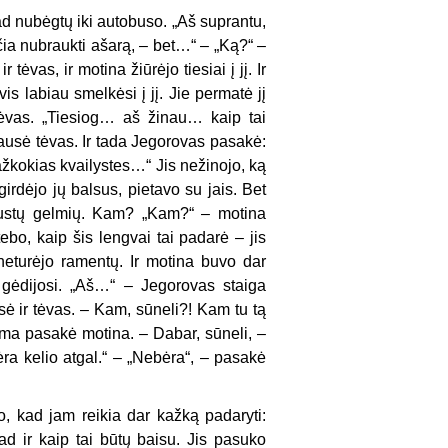
 kad nubėgtų iki autobuso. „Aš suprantu,
ia nubraukti ašarą, – bet…“ – „Ką?“ –
ėvas, ir motina žiūrėjo tiesiai į jį. Ir
is labiau smelkėsi į jį. Jie permatė jį
tėvas. „Tiesiog… aš žinau… kaip tai
klausė tėvas. Ir tada Jegorovas pasakė:
kažkokias kvailystes…“ Jis nežinojo, ką
girdėjo jų balsus, pietavo su jais. Bet
raustų gelmių. Kam? „Kam?“ – motina
tebo, kaip šis lengvai tai padarė – jis
 neturėjo ramentų. Ir motina buvo dar
 gėdijosi. „Aš…“ – Jegorovas staiga
ė ir tėvas. – Kam, sūneli?! Kam tu tą
ama pasakė motina. – Dabar, sūneli, –
ra kelio atgal.“ – „Nebėra“, – pasakė
o, kad jam reikia dar kažką padaryti:
kad ir kaip tai būtų baisu. Jis pasuko