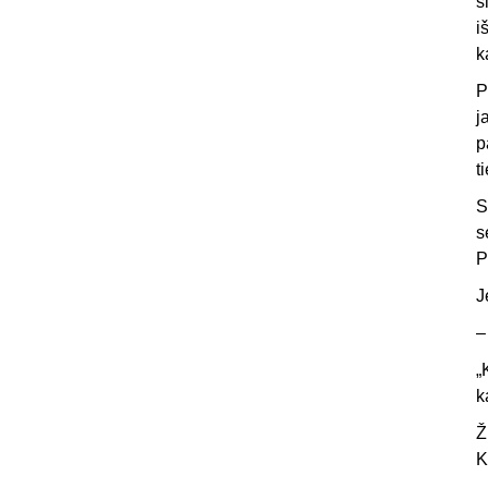
š
i
k
P
j
p
t
S
s
P
J
–
„
k
Ž
K