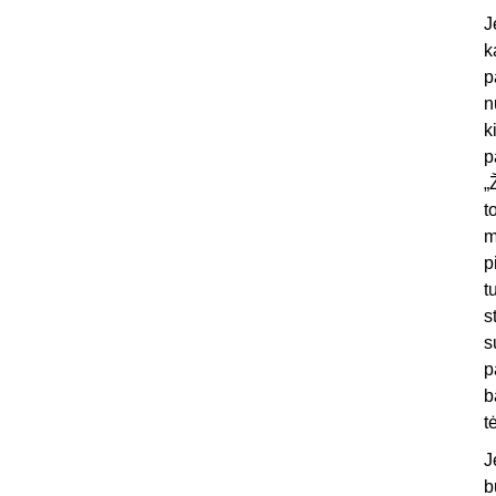
J
k
p
n
k
p
„
t
m
p
t
s
s
p
b
t
J
b