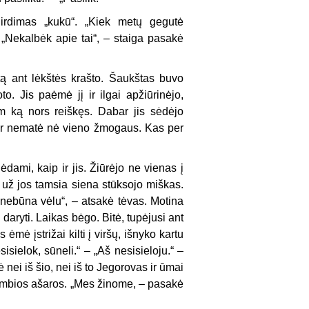
girdimas „kukū“. „Kiek metų gegutė
„Nekalbėk apie tai“, – staiga pasakė
tą ant lėkštės krašto. Šaukštas buvo
o. Jis paėmė jį ir ilgai apžiūrinėjo,
am ką nors reiškęs. Dabar jis sėdėjo
dar nematė nė vieno žmogaus. Kas per
ėdami, kaip ir jis. Žiūrėjo ne vienas į
 o už jos tamsia siena stūksojo miškas.
 nebūna vėlu“, – atsakė tėvas. Motina
daryti. Laikas bėgo. Bitė, tupėjusi ant
ėmė įstrižai kilti į viršų, išnyko kartu
sielok, sūneli.“ – „Aš nesisieloju.“ –
 nei iš šio, nei iš to Jegorovas ir ūmai
tambios ašaros. „Mes žinome, – pasakė