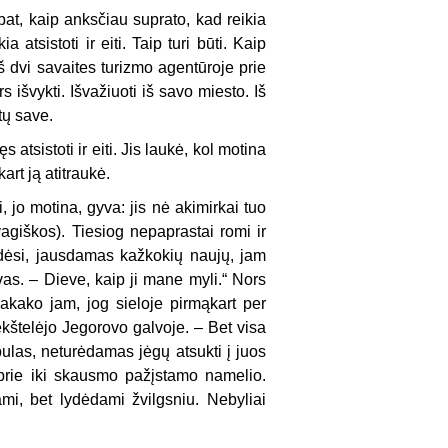
 pat, kaip anksčiau suprato, kad reikia
 atsistoti ir eiti. Taip turi būti. Kaip
ieš dvi savaites turizmo agentūroje prie
 išvykti. Išvažiuoti iš savo miesto. Iš
tų save.
atsistoti ir eiti. Jis laukė, kol motina
kart ją atitraukė.
, jo motina, gyva: jis nė akimirkai tuo
agiškos). Tiesiog nepaprastai romi ir
udėsi, jausdamas kažkokių naujų, jam
as. – Dieve, kaip ji mane myli.“ Nors
 pakako jam, jog sieloje pirmąkart per
kštelėjo Jegorovo galvoje. – Bet visa
atbulas, neturėdamas jėgų atsukti į juos
 prie iki skausmo pažįstamo namelio.
mi, bet lydėdami žvilgsniu. Nebyliai