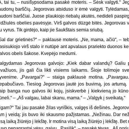
A, tai tu, – nusišypsodama pasakė moteris. – Sėsk valgyti.“ Jeg
audonų barščių. Jegorovas atsiduso ir ėmė valgyti. Tylėdamas, 
audoni barščiai. Juose plaukiojo riebalų akutės, nedideli paspirg
idžiulės obelies pavėsyje. Virš galvos dūzgė bitės. Jegorovas va
u vyrus. Tik girdėjo, kaip jie šaukštais semia sriubą.
Gal dar grietinės?“ – paklausė moteris. „Ne, mama, ačiū“, – t
asisukiojo virš stalo ir nutūpė ant apvalaus prariekto duonos ke
alvos obels šakose. Kvepėjo medumi.
algydamas Jegorovas galvojo: „Kiek dabar valandų? Galiu p
švažiuos, jis gali čia likti visiems laikams. Šioje tolimoje sv
yvenime. „Pavargai?“ – staiga paklausė motina. „Pavargau.“ 
epabučiavo. Tiesiog Jegorovas jautė jos buvimą, jos artumą. Ši
aip banga nuo galvos iki kojų, įsiskverbė į kiekvieną jo kūno 
ūneli.“ – „Aš valgau, labai skanu, mama.“ – „Valgyk į sveikatą.“
Ilgam?“ Tai jau pasakė žilas vyriškis, valgęs iš dešinės. Jegoro
am į veidą: jis buvo iki skausmo pažįstamas. „Nežinau. Dar nežina
isą laiką žiūrėjo į lėkštę. Ir motina visą laiką žiūrėjo į lėkštę. B
uvo nepaprastai vėsu, gaivu. „Pasilik“, – pasakė tėvas. „Aš noriu p