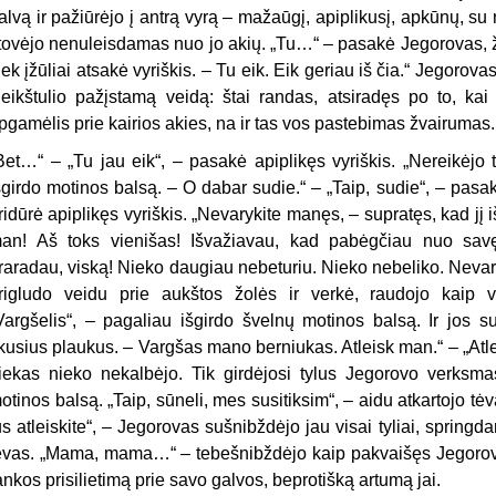
alvą ir pažiūrėjo į antrą vyrą – mažaūgį, apiplikusį, apkūnų, su 
tovėjo nenuleisdamas nuo jo akių. „Tu…“ – pasakė Jegorovas, že
iek įžūliai atsakė vyriškis. – Tu eik. Eik geriau iš čia.“ Jegorova
leikštulio pažįstamą veidą: štai randas, atsiradęs po to, kai 
pgamėlis prie kairios akies, na ir tas vos pastebimas žvairumas.
Bet…“ – „Tu jau eik“, – pasakė apiplikęs vyriškis. „Nereikėjo 
šgirdo motinos balsą. – O dabar sudie.“ – „Taip, sudie“, – pasak
ridūrė apiplikęs vyriškis. „Nevarykite manęs, – supratęs, kad jį i
an! Aš toks vienišas! Išvažiavau, kad pabėgčiau nuo savęs
raradau, viską! Nieko daugiau nebeturiu. Nieko nebeliko. Nevar
rigludo veidu prie aukštos žolės ir verkė, raudojo kaip
Vargšelis“, – pagaliau išgirdo švelnų motinos balsą. Ir jos su
ikusius plaukus. – Vargšas mano berniukas. Atleisk man.“ – „Atl
iekas nieko nekalbėjo. Tik girdėjosi tylus Jegorovo verksmas.
otinos balsą. „Taip, sūneli, mes susitiksim“, – aidu atkartojo tėvas
ūs atleiskite“, – Jegorovas sušnibždėjo jau visai tyliai, spring
ėvas. „Mama, mama…“ – tebešnibždėjo kaip pakvaišęs Jegorova
ankos prisilietimą prie savo galvos, beprotišką artumą jai.