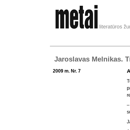
literatūros žu
Jaroslavas Melnikas. 
A
2009 m. Nr. 7
T
p
r
–
s
J