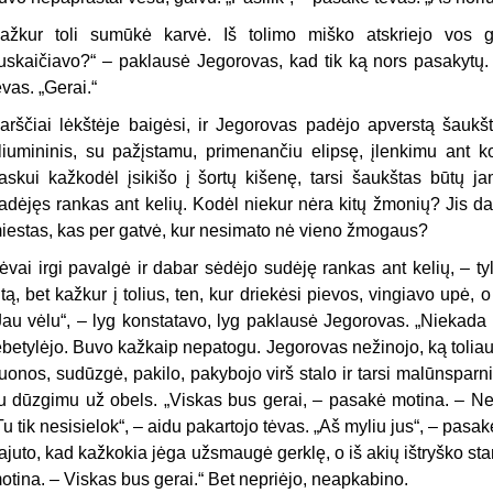
ažkur toli sumūkė karvė. Iš tolimo miško atskriejo vos 
uskaičiavo?“ – paklausė Jegorovas, kad tik ką nors pasakytų. 
ėvas. „Gerai.“
arščiai lėkštėje baigėsi, ir Jegorovas padėjo apverstą šaukš
liumininis, su pažįstamu, primenančiu elipsę, įlenkimu ant kot
askui kažkodėl įsikišo į šortų kišenę, tarsi šaukštas būtų j
adėjęs rankas ant kelių. Kodėl niekur nėra kitų žmonių? Jis 
iestas, kas per gatvė, kur nesimato nė vieno žmogaus?
ėvai irgi pavalgė ir dabar sėdėjo sudėję rankas ant kelių, – tyl
itą, bet kažkur į tolius, ten, kur driekėsi pievos, vingiavo upė,
Jau vėlu“, – lyg konstatavo, lyg paklausė Jegorovas. „Niekada
ebetylėjo. Buvo kažkaip nepatogu. Jegorovas nežinojo, ką toliau 
uonos, sudūzgė, pakilo, pakybojo virš stalo ir tarsi malūnsparnis 
u dūzgimu už obels. „Viskas bus gerai, – pasakė motina. – Nesi
Tu tik nesisielok“, – aidu pakartojo tėvas. „Aš myliu jus“, – pasakė
ajuto, kad kažkokia jėga užsmaugė gerklę, o iš akių ištryško s
otina. – Viskas bus gerai.“ Bet nepriėjo, neapkabino.