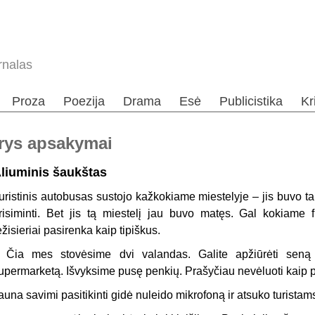
rnalas
Proza
Poezija
Drama
Esė
Publicistika
Kr
Trys apsakymai
liuminis šaukštas
uristinis autobusas sustojo kažkokiame miestelyje – jis buvo t
risiminti. Bet jis tą miestelį jau buvo matęs. Gal kokiame 
ežisieriai pasirenka kaip tipiškus.
 Čia mes stovėsime dvi valandas. Galite apžiūrėti seną b
upermarketą. Išvyksime pusę penkių. Prašyčiau nevėluoti kaip pr
auna savimi pasitikinti gidė nuleido mikrofoną ir atsuko turistam