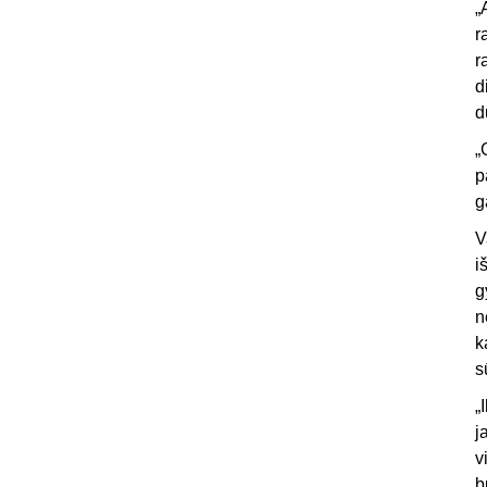
„
r
r
d
d
„
p
g
V
i
g
n
k
s
„
j
v
b