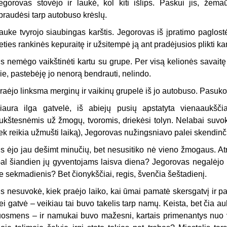
egorovas stovėjo ir laukė, kol kiti išlips. Paskui jis, žema
praudėsi tarp autobuso krėslų.
auke tvyrojo siaubingas karštis. Jegorovas iš įpratimo paglost
eties rankinės kepuraitę ir užsitempė ją ant pradėjusios plikti 
is nemėgo vaikštinėti kartu su grupe. Per visą kelionės savaitę 
ie, pastebėję jo nenorą bendrauti, nelindo.
raėjo linksma merginų ir vaikinų grupelė iš jo autobuso. Pasuko
iaura ilga gatvelė, iš abiejų pusių apstatyta vienaaukšči
ukštesnėmis už žmogų, tvoromis, driekėsi tolyn. Nelabai suvokd
iek reikia užmušti laiką), Jegorovas nužingsniavo palei skendi
is ėjo jau dešimt minučių, bet nesusitiko nė vieno žmogaus. 
al šiandien jų gyventojams laisva diena? Jegorovas negalėjo pr
e sekmadienis? Bet čionykščiai, regis, švenčia šeštadienį.
is nesuvokė, kiek praėjo laiko, kai ūmai pamatė skersgatvį ir pa
ei gatvė – veikiau tai buvo takelis tarp namų. Keista, bet čia auk
uosmens – ir namukai buvo mažesni, kartais primenantys nuo 