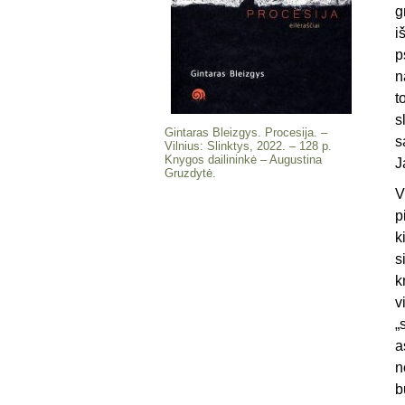
g
i
p
n
t
s
Gintaras Bleizgys. Procesija. –
s
Vilnius: Slinktys, 2022. – 128 p.
Knygos dailininkė – Augustina
J
Gruzdytė.
V
p
k
s
k
v
„
a
n
b