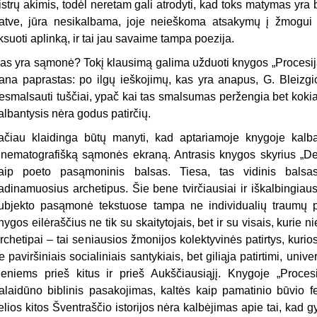
istrų akimis, todėl neretam gali atrodyti, kad toks matymas yr
atve, jūra nesikalbama, joje neieškoma atsakymų į žmogui 
iksuoti aplinką, ir tai jau savaime tampa poezija.
as yra sąmonė? Tokį klausimą galima užduoti knygos „Procesija
ana paprastas: po ilgų ieškojimų, kas yra anapus, G. Bleizg
esmalsauti tuščiai, ypač kai tas smalsumas peržengia bet kokia
albantysis nėra godus patirčių.
ačiau klaidinga būtų manyti, kad aptariamoje knygoje ka
inematografišką sąmonės ekraną. Antrasis knygos skyrius „De
aip poeto pasąmoninis balsas. Tiesa, tas vidinis balsas
adinamuosius archetipus. Šie bene tvirčiausiai ir iškalbingiau
ubjekto pasąmonė tekstuose tampa ne individualių traumų p
nygos eilėraščius ne tik su skaitytojais, bet ir su visais, kurie 
rchetipai – tai seniausios žmonijos kolektyvinės patirtys, kurios
e paviršiniais socialiniais santykiais, bet giliąja patirtimi, uni
ieniems prieš kitus ir prieš Aukščiausiąjį. Knygoje „Proces
alaidūno biblinis pasakojimas, kaltės kaip pamatinio būvio f
elios kitos Šventraščio istorijos nėra kalbėjimas apie tai, kad 