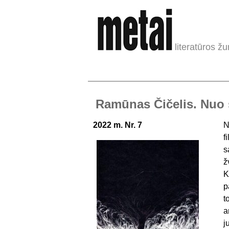
literatūros žu
Ramūnas Čičelis. Nuo s
2022 m. Nr. 7
N
f
s
ž
K
p
t
a
j