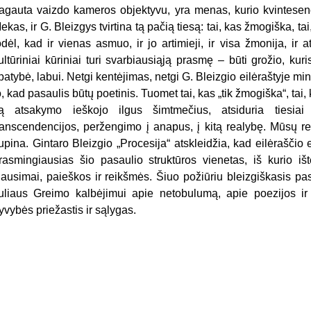
agauta vaizdo kameros objektyvu, yra menas, kurio kvintesencij
ekas, ir G. Bleizgys tvirtina tą pačią tiesą: tai, kas žmogiška, tai
odėl, kad ir vienas asmuo, ir jo artimieji, ir visa žmonija, ir 
ultūriniai kūriniai turi svarbiausiąją prasmę – būti grožio, kuri
patybė, labui. Netgi kentėjimas, netgi G. Bleizgio eilėraštyje min
o, kad pasaulis būtų poetinis. Tuomet tai, kas „tik žmogiška“, tai, k
ą atsakymo ieškojo ilgus šimtmečius, atsiduria tiesiai
ranscendencijos, peržengimo į anapus, į kitą realybę. Mūsų 
upina. Gintaro Bleizgio „Procesija“ atskleidžia, kad eilėraščio ei
rasmingiausias šio pasaulio struktūros vienetas, iš kurio iš
lausimai, paieškos ir reikšmės. Šiuo požiūriu bleizgiškasis pa
uliaus Greimo kalbėjimui apie netobulumą, apie poezijos ir
yvybės priežastis ir sąlygas.