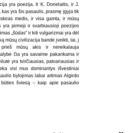
a yra poezija. Ir K. Donelaitis, ir J.
, kas yra šis pasaulis, prasmę įgyja tik
atskiras medis, ir visa gamta, ir mūsų
s yra pirmoji ir svarbiausioji poezijos
imas „šūdas“ ir kiti vulgarizmai yra dėl
ą mūsų civilizacija bandė įveikti, tai, į
 prieš mūsų akis ir nereikalauja
realybė čia yra savaime pakankama ir
lutė yra tvirčiausias, patvariausias ir
teka visi mus dominantys išvestiniai
saulio bylojimas labai artimas Algirdo
 būties šviesą – kaip apie pasaulio