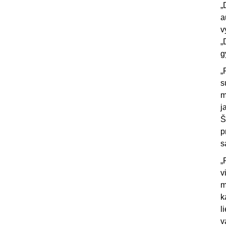
„
a
v
„
g
„
s
m
j
Š
p
s
„
v
m
k
l
v