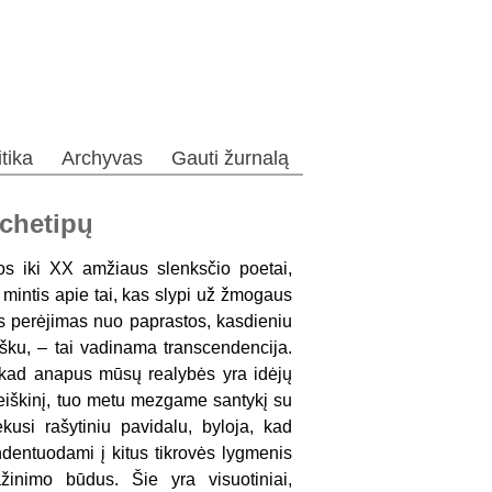
itika
Archyvas
Gauti žurnalą
rchetipų
os iki XX amžiaus slenksčio poetai,
kė mintis apie tai, kas slypi už žmogaus
 perėjimas nuo paprastos, kasdieniu
aišku, – tai vadinama transcendencija.
, kad anapus mūsų realybės yra idėjų
 reiškinį, tuo metu mezgame santykį su
kusi rašytiniu pavidalu, byloja, kad
ndentuodami į kitus tikrovės lygmenis
žinimo būdus. Šie yra visuotiniai,