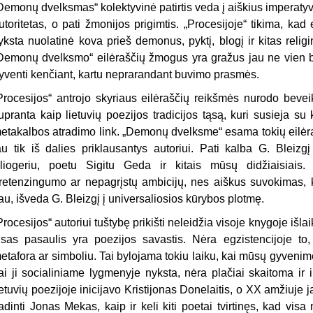
Demonų dvelksmas“ kolektyvinė patirtis veda į aiškius imperatyvu
utoritetas, o pati žmonijos prigimtis. „Procesijoje“ tikima, k
yksta nuolatinė kova prieš demonus, pyktį, blogį ir kitas rel
Demonų dvelksmo“ eilėraščių žmogus yra gražus jau ne vien bea
yventi kenčiant, kartu neprarandant buvimo prasmės.
Procesijos“ antrojo skyriaus eilėraščių reikšmės nurodo bevei
upranta kaip lietuvių poezijos tradicijos tąsą, kuri susieja s
etakalbos atradimo link. „Demonų dvelksme“ esama tokių eilėrašč
au tik iš dalies priklausantys autoriui. Pati kalba G. Bleizg
liogeriu, poetu Sigitu Geda ir kitais mūsų didžiaisiais
retenzingumo ar nepagrįstų ambicijų, nes aiškus suvokimas, 
au, išveda G. Bleizgį į universaliosios kūrybos plotmę.
Procesijos“ autoriui tuštybę prikišti neleidžia visoje knygoje išl
isas pasaulis yra poezijos savastis. Nėra egzistencijoje to, 
etafora ar simboliu. Tai bylojama tokiu laiku, kai mūsų gyveni
ai ji socialiniame lygmenyje nyksta, nėra plačiai skaitoma ir
ietuvių poezijoje inicijavo Kristijonas Donelaitis, o XX amžiuje
adinti Jonas Mekas, kaip ir keli kiti poetai tvirtinęs, kad visa