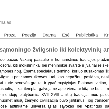
rnalas
Proza
Poezija
Drama
Esė
Publicistika
Kr
ąmoningo žvilgsnio iki kolektyvinių a
uo pačios Vakarų pasaulio ir humanistinės tradicijos pradži
ilosofai, kiti mokslininkai bei menininkai svarstė ir įvairiai reiš
ąmonės ribų. Esama specialaus termino, kuriuo nusakomas šis
vilgsniu patiriamos tikrovės į tai, kas nepažinu, paslėpta, ne
ai kurie senovės graikai ir ypač mąstytojas Platonas tvirtino
asaulis, – kai įtemptai galvojame apie vieną ar kitą ne buitinį
omis idėjų platybėmis. XVII–XVIII amžių tradicija, mus pasie
nuomet mūsų žemyno civilizacija buvo įsitikinusi, jog transce
uose aptinkame universaliąsias sąvokas bei ypatingus pa