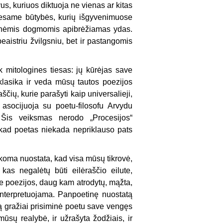
s, kuriuos diktuoja ne vienas ar kitas
ad esame būtybės, kurių išgyvenimuose
iginėmis dogmomis apibrėžiamas ydas.
istriu žvilgsniu, bet ir pastangomis
k mitologines tiesas: jų kūrėjas save
u klasika ir veda mūsų tautos poezijos
ių, kurie parašyti kaip universalieji,
į asocijuoja su poetu-filosofu Arvydu
. Šis veiksmas nerodo „Procesijos“
kad poetas niekada nepriklauso pats
aikoma nuostata, kad visa mūsų tikrovė,
kas negalėtų būti eilėraščio eilute,
me poezijos, daug kam atrodytų, mąžta,
 interpretuojama. Panpoetinę nuostatą
 ją gražiai prisiminė poetu save vengęs
 mūsų realybė, ir užrašyta žodžiais, ir