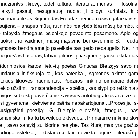
rindžiantys tikrovę, todėl kultūra, literatūra, menas ir filosofi
šlaikyti pasaulį nesugriautą, nuolat jį pildyti kūriniais. 
sichoanalitikas Sigmundas Freudas, remdamasis ilgalaikiais ste
aujieną – anapus mūsų rutininės realybės tėra mūsų baimės, k
o talpykla žmogaus psichikoje pavadinta pasąmone. Apie e
luoksnį, jo vaidmenį mūsų mąstyme bei gyvenime S. Freuda
ąmonės bendrajame jo paveiksle pasigedo nedaugelis. Net ir mi
acques’as Lacanas, labiau gilinosi į pasąmonę, jai suteikdamas
iduriniosios kartos lietuvių poetas Gintaras Bleizgys savo na
irmiausia ir fiksuoja tai, kas patenka į sąmonės akiratį: gamt
itokius tikrovės fragmentus. Poezijos rinkinio pirmojoje daly
iekio užsiimti transcendencija – spėlioti, kas slypi po reiškiniai
nygos subjektą paverčia ne savosios autobiografijos analizė, o b
isi gyvename, kiekvienas patiria nepakartojamai. „Procesija“ s
susigrąžinti poeziją“. G. Bleizgio eilėraščių žmogus į pas
smeniškai, ir kartu beveik objektyvuotai. Pirmajame rinkinio skyr
e į savo santykį su išorine realybe. Tas žiūrėjimas yra gražus
ūdinga estetikai, – distancija, kuri nevirsta logine. Eilėrašči