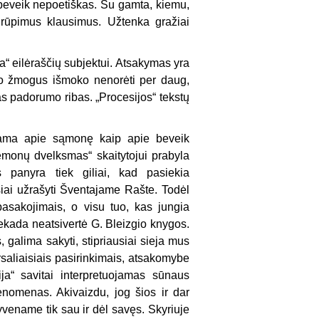
a beveik nepoetiškas. Su gamta, kiemu,
rūpimus klausimus. Užtenka gražiai
“ eilėraščių subjektui. Atsakymas yra
io žmogus išmoko nenorėti per daug,
s padorumo ribas. „Procesijos“ tekstų
lbama apie sąmonę kaip apie beveik
monų dvelksmas“ skaitytojui prabyla
 panyra tiek giliai, kad pasiekia
siai užrašyti Šventajame Rašte. Todėl
asakojimais, o visu tuo, kas jungia
niekada neatsivertė G. Bleizgio knygos.
, galima sakyti, stipriausiai sieja mus
versaliaisiais pasirinkimais, atsakomybe
ija“ savitai interpretuojamas sūnaus
enomenas. Akivaizdu, jog šios ir dar
gyvename tik sau ir dėl savęs. Skyriuje