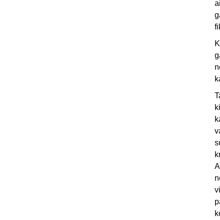
a
g
f
K
g
n
k
T
k
k
v
s
k
A
n
v
p
k