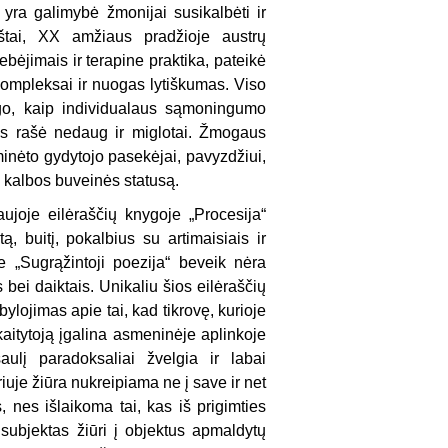
ja yra galimybė žmonijai susikalbėti ir
Ir štai, XX amžiaus pradžioje austrų
bėjimais ir terapine praktika, pateikė
ompleksai ir nuogas lytiškumas. Viso
go, kaip individualaus sąmoningumo
s rašė nedaug ir miglotai. Žmogaus
nėto gydytojo pasekėjai, pavyzdžiui,
 kalbos buveinės statusą.
ujoje eilėraščių knygoje „Procesija“
ą, buitį, pokalbius su artimaisiais ir
je „Sugrąžintoji poezija“ beveik nėra
s bei daiktais. Unikaliu šios eilėraščių
ylojimas apie tai, kad tikrovę, kurioje
kaitytoją įgalina asmeninėje aplinkoje
aulį paradoksaliai žvelgia ir labai
iuje žiūra nukreipiama ne į save ir net
, nes išlaikoma tai, kas iš prigimties
ų subjektas žiūri į objektus apmaldytų