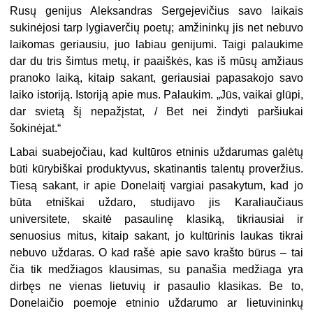
Rusų genijus Aleksandras Sergejevičius savo laikais
sukinėjosi tarp lygiaverčių poetų; amžininkų jis net nebuvo
laikomas geriausiu, juo labiau genijumi. Taigi palaukime
dar du tris šimtus metų, ir paaiškės, kas iš mūsų amžiaus
pranoko laiką, kitaip sakant, geriausiai papasakojo savo
laiko istoriją. Istoriją apie mus. Palaukim. „Jūs, vaikai glūpi,
dar svietą šį nepažįstat, / Bet nei žindyti paršiukai
šokinėjat.“
Labai suabejočiau, kad kultūros etninis uždarumas galėtų
būti kūrybiškai produktyvus, skatinantis talentų proveržius.
Tiesą sakant, ir apie Donelaitį vargiai pasakytum, kad jo
būta etniškai uždaro, studijavo jis Karaliaučiaus
universitete, skaitė pasaulinę klasiką, tikriausiai ir
senuosius mitus, kitaip sakant, jo kultūrinis laukas tikrai
nebuvo uždaras. O kad rašė apie savo krašto būrus – tai
čia tik medžiagos klausimas, su panašia medžiaga yra
dirbęs ne vienas lietuvių ir pasaulio klasikas. Be to,
Donelaičio poemoje etninio uždarumo ar lietuvininkų