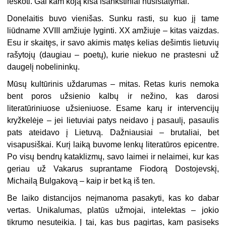
ieškoti. Gal kam koją kiša išankstiniai nusistatymai.
Donelaitis buvo vienišas. Sunku rasti, su kuo jį tame
liūdname XVIII amžiuje lyginti. XX amžiuje – kitas vaizdas.
Esu ir skaitęs, ir savo akimis matęs kelias dešimtis lietuvių
rašytojų (daugiau – poetų), kurie niekuo ne prastesni už
daugelį nobelininkų.
Mūsų kultūrinis uždarumas – mitas. Retas kuris nemoka
bent poros užsienio kalbų ir nežino, kas darosi
literatūriniuose užsieniuose. Esame karų ir intervencijų
kryžkelėje – jei lietuviai patys neidavo į pasaulį, pasaulis
pats ateidavo į Lietuvą. Dažniausiai – brutaliai, bet
visapusiškai. Kurį laiką buvome lenkų literatūros epicentre.
Po visų bendrų kataklizmų, savo laimei ir nelaimei, kur kas
geriau už Vakarus suprantame Fiodorą Dostojevskį,
Michailą Bulgakovą – kaip ir bet ką iš ten.
Be laiko distancijos neįmanoma pasakyti, kas ko dabar
vertas. Unikalumas, platūs užmojai, intelektas – jokio
tikrumo nesuteikia. Į tai, kas bus pagirtas, kam pasiseks