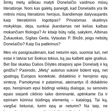
šimtų metų aiškiau matyti Donelaičio vaidmuo mūsų
literatūroje. Nors kas galėtų paneigti, kad Donelaitis yra tik
mitinis mūsų literatūros herojus, šiandienoje dalyvaujantis
kaip literatūrinis logotipas? Privalomas skaitinys
mokykloje, deja, sunkiai įkandamas net kelias kalbas
mokančiam filologui? Ar kitaip būtų rašę, sakykim, Albinas
Žukauskas, Sigitas Geda, Vytautas P. Bložė, jeigu nebūtų
Donelaičio? Kaip čia patikrinus?
Mes vis pasigraudenam, kad neturim epo, suomiai turi, net
estai ir latviai turi šiokius tokius, ką jau kalbėti apie graikus.
Bet štai skaitau Dalios Dilytės straipsnį apie Donelaitį ir ką
girdžiu? Pasirodo, „Metų“ autorius sukūrė būtent epą, net
ypatingą Europos kontekste, didaktinio ir herojinio epų
sintezę. Pamokymai ir patarimai, ateinantys iš didaktinio
epo, herojiniam epui būdingi veikėjų dialogai, su senovės
epais siejanti ciklinio laiko dominantė, aptinkame čia ir
epiniam kūriniui būdingą elementą – katalogą. Tai ką,
vargšai lietuviai, turim epą ar neturim? Na taip, ne