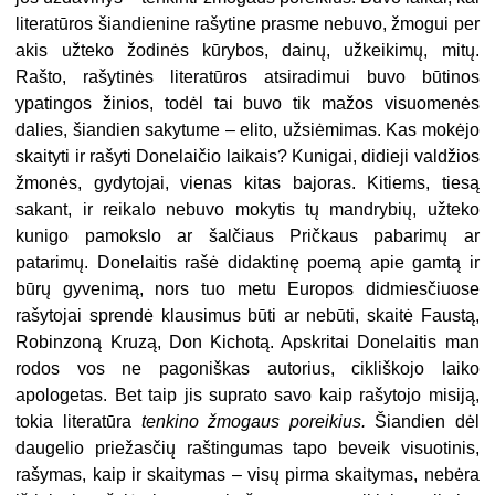
literatūros šiandienine rašytine prasme nebuvo, žmogui per
akis užteko žodinės kūrybos, dainų, užkeikimų, mitų.
Rašto, rašytinės literatūros atsiradimui buvo būtinos
ypatingos žinios, todėl tai buvo tik mažos visuomenės
dalies, šiandien sakytume – elito, užsiėmimas. Kas mokėjo
skaityti ir rašyti Donelaičio laikais? Kunigai, didieji valdžios
žmonės, gydytojai, vienas kitas bajoras. Kitiems, tiesą
sakant, ir reikalo nebuvo mokytis tų mandrybių, užteko
kunigo pamokslo ar šalčiaus Pričkaus pabarimų ar
patarimų. Donelaitis rašė didaktinę poemą apie gamtą ir
būrų gyvenimą, nors tuo metu Europos didmiesčiuose
rašytojai sprendė klausimus būti ar nebūti, skaitė Faustą,
Robinzoną Kruzą, Don Kichotą. Apskritai Donelaitis man
rodos vos ne pagoniškas autorius, cikliškojo laiko
apologetas. Bet taip jis suprato savo kaip rašytojo misiją,
tokia literatūra
tenkino žmogaus poreikius.
Šiandien dėl
daugelio priežasčių raštingumas tapo beveik visuotinis,
rašymas, kaip ir skaitymas – visų pirma skaitymas, nebėra