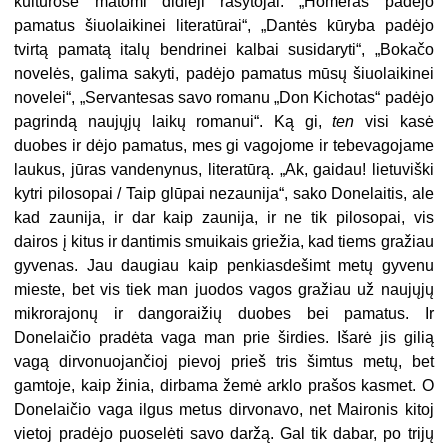
kultūrose matomi didieji rašytojai. „Homeras padėjo
pamatus šiuolaikinei literatūrai“, „Dantės kūryba padėjo
tvirtą pamatą italų bendrinei kalbai susidaryti“, „Bokačo
novelės, galima sakyti, padėjo pamatus mūsų šiuolaikinei
novelei“, „Servantesas savo romanu „Don Kichotas“ padėjo
pagrindą naujųjų laikų romanui“. Ką gi,
ten
visi kasė
duobes ir dėjo pamatus, mes gi vagojome ir tebevagojame
laukus, jūras vandenynus, literatūrą. „Ak, gaidau! lietuviški
kytri pilosopai / Taip glūpai nezaunija“, sako Donelaitis, ale
kad zaunija, ir dar kaip zaunija, ir ne tik pilosopai, vis
dairos į kitus ir dantimis smuikais griežia, kad tiems gražiau
gyvenas. Jau daugiau kaip penkiasdešimt metų gyvenu
mieste, bet vis tiek man juodos vagos gražiau už naujųjų
mikrorajonų ir dangoraižių duobes bei pamatus. Ir
Donelaičio pradėta vaga man prie širdies. Išarė jis gilią
vagą dirvonuojančioj pievoj prieš tris šimtus metų, bet
gamtoje, kaip žinia, dirbama žemė arklo prašos kasmet. O
Donelaičio vaga ilgus metus dirvonavo, net Maironis kitoj
vietoj pradėjo puoselėti savo daržą. Gal tik dabar, po trijų