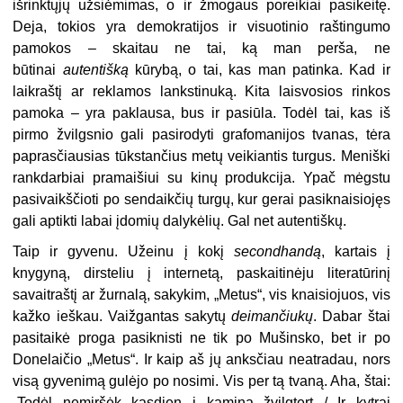
išrinktųjų užsiėmimas, o ir žmogaus poreikiai pasikeitę.
Deja, tokios yra demokratijos ir visuotinio raštingumo
pamokos – skaitau ne tai, ką man perša, ne
būtinai
autentišką
kūrybą, o tai, kas man patinka. Kad ir
laikraštį ar reklamos lankstinuką. Kita laisvosios rinkos
pamoka – yra paklausa, bus ir pasiūla. Todėl tai, kas iš
pirmo žvilgsnio gali pasirodyti grafomanijos tvanas, tėra
paprasčiausias tūkstančius metų veikiantis turgus. Meniški
rankdarbiai pramaišiui su kinų produkcija. Ypač mėgstu
pasivaikščioti po sendaikčių turgų, kur gerai pasiknaisiojęs
gali aptikti labai įdomių dalykėlių. Gal net autentiškų.
Taip ir gyvenu. Užeinu į kokį
secondhandą
, kartais į
knygyną, dirsteliu į internetą, paskaitinėju literatūrinį
savaitraštį ar žurnalą, sakykim, „Metus“, vis knaisiojuos, vis
kažko ieškau. Vaižgantas sakytų
deimančiukų
. Dabar štai
pasitaikė proga pasiknisti ne tik po Mušinsko, bet ir po
Donelaičio „Metus“. Ir kaip aš jų anksčiau neatradau, nors
visą gyvenimą gulėjo po nosimi. Vis per tą tvaną. Aha, štai:
„Todėl nemiršėk kasdien į kaminą žvilgtert / Ir kytrai