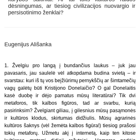
dėsningumas, ar tiesiog civilizacijos nuovargio ir
persisotinimo ženklai?
Eugenijus Ališanka
1. Žvelgiu pro langą į bundančius laukus – juk jau
pavasaris, jau saulelė vėl atkopdama budina svietą – ir
svarstau: kuri iš tų vos beįžiūrimų pernykščių ar šimtamečių
vagų galėtų būti Kristijono Donelaičio? O gal Donelaitis
kasė duobę ir dėjo pamatus mūsų literatūrai? Tik dvi
metaforos, tik kalbos figūros, tad ar svarbu, kurią
pasirinksim? Žvelgiant giliau, į gilesnius mūsų pasąmonės
ir kultūros klodus, skirtumas didžiulis. Mūsų agrarinės
kultūros šaknys (vėl žemėta kalbos figūra!) tiesiog prašosi
tokių metaforų. Užmetu akį į internetą, kaip ten kitose