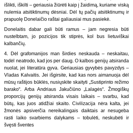
išlikti, iškilti – geriausia žiūrėti kaip į žaidimą, kuriame viską
nulemia atsitiktinumų dėsniai. Dėl tų pačių atsitiktinumų ir
prapuolę Donelaičio raštai galiausiai mus pasiekė.
Donelaitis dabar gali būti ramus – jam negresia būti
nustelbtam, jo pozicijos tik stiprės, kol bus lietuviškai
kalbančių.
4. Dėl grafomanijos man širdies neskauda – neskaitau,
todėl neatrodo, kad jos per daug. O kalbos genijų atsiranda
nuolat, jei literatūra gyva. Geriausias gyvybės pavyzdys –
Vladas Kalvaitis. Jei išgirsite, kad kas nors aimanuoja dėl
mūsų raštijos būklės, nusiųskite skaityti „Sustiprinto režimo
barako“. Arba Andriaus Jakučiūno „Lalagės“. Žmogiškų
proporcijų genijų atsiranda visais laikais – svarbu, kad
būtų, kas juos atidžiai skaito. Civilizacija nėra kalta, jei
žmonės apsiverčia nereikalingais daiktais ar nesugeba
rasti laiko svarbiems dalykams – tobulėti, neskubėti ir
švęsti šventes