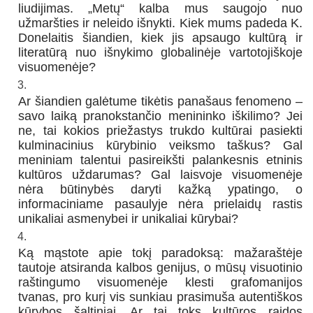
liudijimas. „Metų“ kalba mus saugojo nuo
užmaršties ir neleido išnykti. Kiek mums padeda K.
Donelaitis šiandien, kiek jis apsaugo kultūrą ir
literatūrą nuo išnykimo globalinėje vartotojiškoje
visuomenėje?
Ar šiandien galėtume tikėtis panašaus fenomeno –
savo laiką pranokstančio menininko iškilimo? Jei
ne, tai kokios priežastys trukdo kultūrai pasiekti
kulminacinius kūrybinio veiksmo taškus? Gal
meniniam talentui pasireikšti palankesnis etninis
kultūros uždarumas? Gal laisvoje visuomenėje
nėra būtinybės daryti kažką ypatingo, o
informaciniame pasaulyje nėra prielaidų rastis
unikaliai asmenybei ir unikaliai kūrybai?
Ką mąstote apie tokį paradoksą: mažaraštėje
tautoje atsiranda kalbos genijus, o mūsų visuotinio
raštingumo visuomenėje klesti grafomanijos
tvanas, pro kurį vis sunkiau prasimuša autentiškos
kūrybos šaltiniai. Ar tai toks kultūros raidos