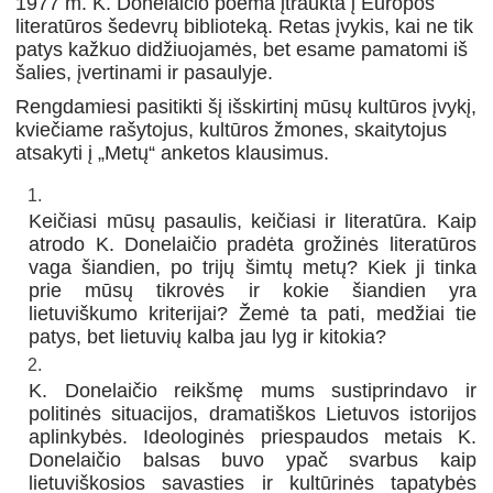
1977 m. K. Donelaičio poema įtraukta į Europos
literatūros šedevrų biblioteką. Retas įvykis, kai ne tik
patys kažkuo didžiuojamės, bet esame pamatomi iš
šalies, įvertinami ir pasaulyje.
Rengdamiesi pasitikti šį išskirtinį mūsų kultūros įvykį,
kviečiame rašytojus, kultūros žmones, skaitytojus
atsakyti į „Metų“ anketos klausimus.
Keičiasi mūsų pasaulis, keičiasi ir literatūra. Kaip
atrodo K. Donelaičio pradėta grožinės literatūros
vaga šiandien, po trijų šimtų metų? Kiek ji tinka
prie mūsų tikrovės ir kokie šiandien yra
lietuviškumo kriterijai? Žemė ta pati, medžiai tie
patys, bet lietuvių kalba jau lyg ir kitokia?
K. Donelaičio reikšmę mums sustiprindavo ir
politinės situacijos, dramatiškos Lietuvos istorijos
aplinkybės. Ideologinės priespaudos metais K.
Donelaičio balsas buvo ypač svarbus kaip
lietuviškosios savasties ir kultūrinės tapatybės