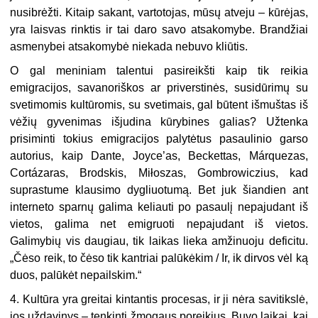
nusibrėžti. Kitaip sakant, vartotojas, mūsų atveju – kūrėjas,
yra laisvas rinktis ir tai daro savo atsakomybe. Brandžiai
asmenybei atsakomybė niekada nebuvo kliūtis.
O gal meniniam talentui pasireikšti kaip tik reikia
emigracijos, savanoriškos ar priverstinės, susidūrimų su
svetimomis kultūromis, su svetimais, gal būtent išmuštas iš
vėžių gyvenimas išjudina kūrybines galias? Užtenka
prisiminti tokius emigracijos palytėtus pasaulinio garso
autorius, kaip Dante, Joyce’as, Beckettas, Márquezas,
Cortázaras, Brodskis, Miłoszas, Gombrowiczius, kad
suprastume klausimo dygliuotumą. Bet juk šiandien ant
interneto sparnų galima keliauti po pasaulį nepajudant iš
vietos, galima net emigruoti nepajudant iš vietos.
Galimybių vis daugiau, tik laikas lieka amžinuoju deficitu.
„Čėso reik, to čėso tik kantriai palūkėkim / Ir, ik dirvos vėl ką
duos, palūkėt nepailskim.“
4. Kultūra yra greitai kintantis procesas, ir ji nėra savitikslė,
jos uždavinys – tenkinti žmogaus poreikius. Buvo laikai, kai