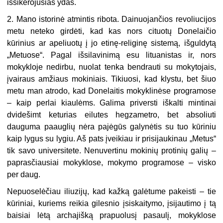
išsikerojusias ydas.
2. Mano istorinė atmintis ribota. Dainuojančios revoliucijos
metu neteko girdėti, kad kas nors cituotų Donelaičio
kūrinius ar apeliuotų į jo etinę-religinę sistemą, išguldytą
„Metuose“. Pagal išsilavinimą esu lituanistas ir, nors
mokykloje nedirbu, nuolat tenka bendrauti su mokytojais,
įvairaus amžiaus mokiniais. Tikiuosi, kad klystu, bet šiuo
metu man atrodo, kad Donelaitis mokyklinėse programose
– kaip perlai kiaulėms. Galima priversti iškalti mintinai
dvidešimt keturias eilutes hegzametro, bet absoliuti
dauguma paauglių nėra pajėgūs galynėtis su tuo kūriniu
kaip lygus su lygiu. Aš pats įveikiau ir prisijaukinau „Metus“
tik savo universitete. Nenuvertinu mokinių protinių galių –
paprasčiausiai mokyklose, mokymo programose – visko
per daug.
Nepuoselėčiau iliuzijų, kad kažką galėtume pakeisti – tie
kūriniai, kuriems reikia gilesnio įsiskaitymo, įsijautimo į tą
baisiai lėtą archajišką prapuolusį pasaulį, mokyklose