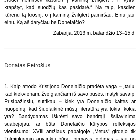
krapštyt, kad suodžių kas pasidarė.“ Na taip, kasdien
kūrenu tą krosnį, o į kaminą žvilgtert pamiršau. Einu jau,
einu. Ką aš daryčiau be Donelaičio?
Zabarija, 2013 m. balandžio 13–15 d.
Donatas Petrošius
1. Kaip atrodo Kristijono Donelaičio pradėta vaga – įtariu,
kad kiekvienam, žvelgiančiam iš savo pusės, matyti savaip.
Prisipažinsiu, sutrikau – kiek yra Donelaičio kaltės ar
nuopelnų, kad šiuolaikinė mūsų literatūra yra tokia, kokia
yra? Bandydamas iškrėsti savo bendrąjį išsilavinimą
suabejojau, ar būta Donelaičio kūrybos refleksijos
vientisumo: XVIII amžiaus pabaigoje „Metus“ girdėjo tik
Tolminkiemio apylinkių būrai, pirmasis leidimas – jau po