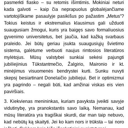
pasmerkti fiasko – su retomis išimtimis. Mokiniai neturi
kada galvoti – kaip čia neprapuolus globalėjančiame
vartotojiškame pasaulyje pasikišus po pažastim „Metus“?
Tokius keistus ir ekstremalius klausimus gali užduoti
suaugusiam žmogui, kuris yra baigęs savo formaliuosius
gyvenimo universitetus, bet jaučia, kad kažką svarbaus
praleido. Jei būtų geriau įsukta suaugusiųjų švietimo
sistema, galėtume verbuoti naujus rimtosios literatūros
mylėtojus. Mūsų valstybei sunkiai sekėsi pajungti
jubiliejinius Tūkstantmečio, Žalgirio, Maironio ir kt.
minėjimus visuomenės bendrystei kurti. Sunku nuvyti
skepsį besiartinant Donelaičio jubiliejui. Bet ir optimizmui
yra pagrindo – negali būti, kad amžinai viskas eis vien
paviršiais.
3. Kiekvienas menininkas, kuriam pavyksta įveikti savyje
vidutinybę, yra pranokstantis savo laiką. Nemanau, kad
mūsų literatūra yra tragiškai skurdi, dar man taip nebuvo,
kad nebūtų ką skaityti. Jei ko kam nors ir trūksta – tai noro