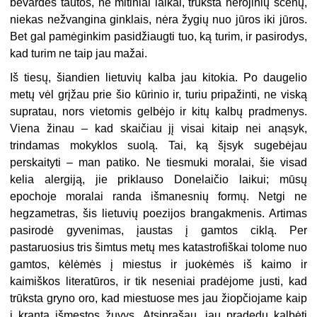
bevardės tautos, ne mitiniai laikai, trūksta herojinių scenų,
niekas nežvangina ginklais, nėra žygių nuo jūros iki jūros.
Bet gal pamėginkim pasidžiaugti tuo, ką turim, ir pasirodys,
kad turim ne taip jau mažai.
Iš tiesų, šiandien lietuvių kalba jau kitokia. Po daugelio
metų vėl grįžau prie šio kūrinio ir, turiu pripažinti, ne viską
supratau, nors vietomis gelbėjo ir kitų kalbų pradmenys.
Viena žinau – kad skaičiau jį visai kitaip nei anąsyk,
trindamas mokyklos suolą. Tai, ką šįsyk sugebėjau
perskaityti – man patiko. Ne tiesmuki moralai, šie visad
kelia alergiją, jie priklauso Donelaičio laikui; mūsų
epochoje moralai randa išmanesnių formų. Netgi ne
hegzametras, šis lietuvių poezijos brangakmenis. Artimas
pasirodė gyvenimas, įaustas į gamtos ciklą. Per
pastaruosius tris šimtus metų mes katastrofiškai tolome nuo
gamtos, kėlėmės į miestus ir juokėmės iš kaimo ir
kaimiškos literatūros, ir tik neseniai pradėjome justi, kad
trūksta gryno oro, kad miestuose mes jau žiopčiojame kaip
į krantą išmestos žuvys. Atsiprašau, jau pradedu kalbėti