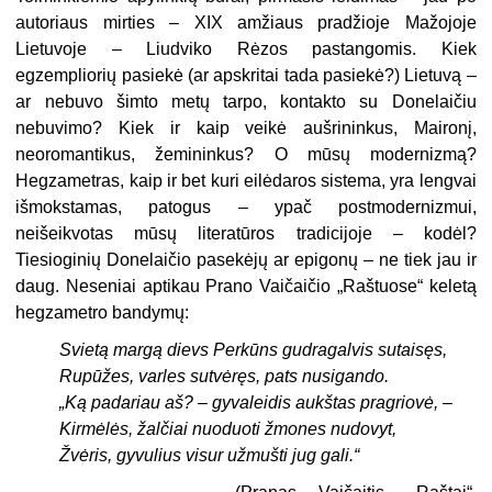
autoriaus mirties – XIX amžiaus pradžioje Mažojoje
Lietuvoje – Liudviko Rėzos pastangomis. Kiek
egzempliorių pasiekė (ar apskritai tada pasiekė?) Lietuvą –
ar nebuvo šimto metų tarpo, kontakto su Donelaičiu
nebuvimo? Kiek ir kaip veikė aušrininkus, Maironį,
neoromantikus, žemininkus? O mūsų modernizmą?
Hegzametras, kaip ir bet kuri eilėdaros sistema, yra lengvai
išmokstamas, patogus – ypač postmodernizmui,
neišeikvotas mūsų literatūros tradicijoje – kodėl?
Tiesioginių Donelaičio pasekėjų ar epigonų – ne tiek jau ir
daug. Neseniai aptikau Prano Vaičaičio „Raštuose“ keletą
hegzametro bandymų:
Svietą margą dievs Perkūns gudragalvis sutaisęs,
Rupūžes, varles sutvėręs, pats nusigando.
„Ką padariau aš? – gyvaleidis aukštas pragriovė, –
Kirmėlės, žalčiai nuoduoti žmones nudovyt,
Žvėris, gyvulius visur užmušti jug gali.“