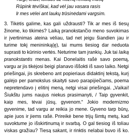
Rūpink tėviškai, kad vėl jau vasara rasis
Ir mes vėlei ant laukų trūsinėdami vargsim.
3. Tikėtis galime, kas gali uždrausti? Tik ar mes iš tiesų
žinome, ko tikimės? Laiką pranokstančio meno suvokimas
ir įvertinimas ateina vėliau, tad net jeigu šiandien jau ir
turime tokį menininką(ę), tai mums tiesiog dar neduota
suprasti to kūrinio vertės. Neturime tam įrankių. Juk tai
laiką
pranokstantis
menas. Kai Donelaitis rašė savo poemą,
vargu ar jis tikėjosi beigi planavo iššokti iš savo laiko. Netgi
priešingai, jis skrebeno ant popieriaus didaktinį tekstą, kurį
galėjo per pamokslus skaityti savo parapijiečiams, poema
nepretendavo į elitinį meną, netgi visai priešingai. „Vaikai!
Šiukštu jums naujus niekus prasimanyti, / Taip gyvenkit,
kaip mes, tėvai jūsų, gyvenom.“ Jokio modernizmo
gyvenime, tad vargu ar reikia jo mene. Gyveno tarp būrų,
apie juos ir jiems rašė. Prireikė bene trijų šimtų metų, kad
suvoktume jo išskirtinumą ir svarbą. O gal tiesiog iš toliau
viskas gražiau? Tiesą sakant, ir rinktis nelabai buvo iš ko.