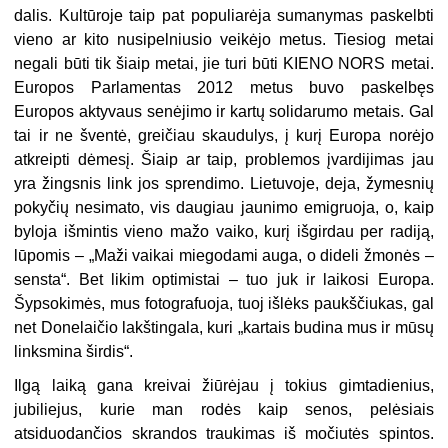
dalis. Kultūroje taip pat populiarėja sumanymas paskelbti
vieno ar kito nusipelniusio veikėjo metus. Tiesiog metai
negali būti tik šiaip metai, jie turi būti KIENO NORS metai.
Europos Parlamentas 2012 metus buvo paskelbęs
Europos aktyvaus senėjimo ir kartų solidarumo metais. Gal
tai ir ne šventė, greičiau skaudulys, į kurį Europa norėjo
atkreipti dėmesį. Šiaip ar taip, problemos įvardijimas jau
yra žingsnis link jos sprendimo. Lietuvoje, deja, žymesnių
pokyčių nesimato, vis daugiau jaunimo emigruoja, o, kaip
byloja išmintis vieno mažo vaiko, kurį išgirdau per radiją,
lūpomis – „Maži vaikai miegodami auga, o dideli žmonės –
sensta“. Bet likim optimistai – tuo juk ir laikosi Europa.
Šypsokimės, mus fotografuoja, tuoj išlėks paukščiukas, gal
net Donelaičio lakštingala, kuri „kartais budina mus ir mūsų
linksmina širdis“.
Ilgą laiką gana kreivai žiūrėjau į tokius gimtadienius,
jubiliejus, kurie man rodės kaip senos, pelėsiais
atsiduodančios skrandos traukimas iš močiutės spintos.