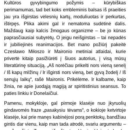
Kultūros gyvybingumo požymis – kūrybiškas
perimamumas, tad bet koks embleminis balsas iš praeities
jau yra išgirstas vėlesnių kartų, moduliuotas ir perkurtas,
ištirpęs. Plika akimi gal ir nematoma sudėtinė dalis.
Maždaug kaip kalcis žmogaus organizme – be jo kūnas
paprasčiausiai subyrėtų. O jeigu neišgirstas – tai nepadės
ir jubiliejinės reanimacijos. Bet mano požiūrį pakeitė
Czesławo Miłoszo ir Maironio metiniai atlaidai, kurie
privertė kitaip pasižiūrėti į šiuos autorius, į visą mūsų
literatūrinę situaciją. „Aš norėčiau prikelti nors vieną senelį
/ Iš kapų milžinų / Ir išgirsti nors vieną, bet gyvą žodelį / Iš
senųjų laikų“, rašė Maironis. Prikėlėme. Ir kalbame, kaip
žinia, ne apie juodąją magiją ar spiritistinius seansus. To
paties linkiu ir Donelaičiui.
Pamenu, mokykloje, gal pirmoje klasėje nuo įkyruolių
gindavomės fraze „pasakysiu tėvams“, o kokioje ketvirtoje
klasėje, kai prie manęs kabinėjosi porą penktokų, bandžiau
gintis dar vienu, kaip man tada atrodė, svariu argumentu –