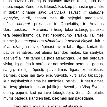
o aš pažįstu Zenoną iš aštuntos klasės (deja, tada dar
nepažinojau Zenono iš Elėjos). Kažkaip panašiai ginamės
ir dabar, giname savo
lietuvišką savastį ir kultūrinę
tapatybę
, girdi, nesam mes tik bejėgiai pradinukai,
mūsų
chebrai
priklauso ir Donelaitis, ir Antanas
Baranauskas, ir Maironis. Iš tiesų, tokia užtarėjų paieška
tėra bejėgiškumo, gal net nebrandumo išraiška. Tai mes
turime juos
saugoti nuo užmaršties ir neleisti išnykti.
Juk ir
tėvai užaugina tave, rūpinasi tavimi labai ilgai, kartais iki
pačios senatvės, bet ateina brandos metas, kai santykis
apsiverčia ir tu tampi už juos atsakingas. Jie tau perdavė
viską, ką galėjo ir norėjo ar net neketino perduoti: genus,
saugą, meilę, rūpestį, paveldimas ligas, kompleksus,
baimes, dabar jau tavo eilė. Suvokti, kurti savo tapatybę,
kuri neįsivaizduojama be atminties, be tėvų. Ir net tuomet,
kai tėvų gimtadienius ar jubiliejus šventi jau Visų Šventų
dieną, pajunti, kad jie tave tebegloboja. Gina. Donelaitis
mums padeda šiandien tiek, kiek mes jam padedame.
Taigi, tėtuti, toliaus už kožną reikalą mūsų