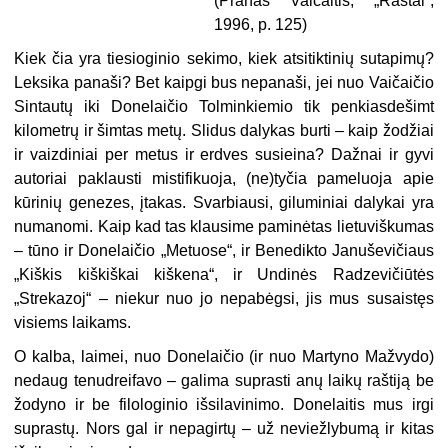
(Pranas Vaičaitis, „Raštai“,
1996, p. 125)
Kiek čia yra tiesioginio sekimo, kiek atsitiktinių sutapimų?
Leksika panaši? Bet kaipgi bus nepanaši, jei nuo Vaičaičio
Sintautų iki Donelaičio Tolminkiemio tik penkiasdešimt
kilometrų ir šimtas metų. Slidus dalykas burti – kaip žodžiai
ir vaizdiniai per metus ir erdves susieina? Dažnai ir gyvi
autoriai paklausti mistifikuoja, (ne)tyčia pameluoja apie
kūrinių genezes, įtakas. Svarbiausi, giluminiai dalykai yra
numanomi. Kaip kad tas klausime paminėtas lietuviškumas
– tūno ir Donelaičio „Metuose“, ir Benedikto Januševičiaus
„Kiškis kiškiškai kiškena“, ir Undinės Radzevičiūtės
„Strekazoj“ – niekur nuo jo nepabėgsi, jis mus susaistęs
visiems laikams.
O kalba, laimei, nuo Donelaičio (ir nuo Martyno Mažvydo)
nedaug tenudreifavo – galima suprasti anų laikų raštiją be
žodyno ir be filologinio išsilavinimo. Donelaitis mus irgi
suprastų. Nors gal ir nepagirtų – už neviežlybumą ir kitas