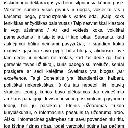
išskirtinumo deklaracijos yra bene silpniausia kūrinio pusė.
Vokietės surinko visus grybus ir uogas, vokiečiai vis į
karčemą bėga, prancūzpalaikis varles ėda, „Kaip koks
lenkiškas ar žydiškas balamūtas / Taip nesvietiškai klastuot
ir vogt užsimano / Ar kad vokietis koks, vokiškai
pameluodams“, ir taip toliau, ir taip toliau. Suprantu, kad
auklėjimui būtini neigiami pavyzdžiai, ir šiandien kokia
mamytė gąsdina savo pyplį: būsi blogas, atiduosiu tave
tam dėdei, ir niekam nė motais, kad
tas
dėdė gal būtų
geresnis tėvas už tikrąjį, kuris pabėgo su meiluže, seniai
prasigėrė ar sėdi kalėjime. Svetimas yra blogas
par
excellence.
Taigi Donelaitis yra, šiandieniškai kalbant,
politiškai nekorektiškas. Iš čia jau nebetoli iki lietuvių
skaistos teorijų, kurios buvo plėtojamos dar dvidešimto
amžiaus pabaigoje. Ir visai nesinori prisiminti arijų grynumo
teorijų bei jų pasekmių. Etninis uždarumas trukdo
kūrybiškumui, o informacinis pasaulis tą uždarumą ardo.
Aišku, informacinės galimybės turi savų povandeninių rifų,
jos ištrina fizines ribas, todėl vartotojui būtina jas pačiam