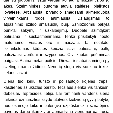
dar su įdūbomis, sztai vardan ko atgija ieszkanczios jų
akēs. Szeimininkēs purtoma atgyja staltiesē, plaikstos
lovatiesē. Arcziausiai pryangio zmegsanti akmenduoba
virvelninkams rodos artimiausia. Dżiaugsmas to
atpażinimo szildo smalsuolių būrį. Sznibżdomis pakyla
punktai sakymų ir użkalbējimų. Duobelē szimtąkart
patiriama ir suskaitmeninama. Tenka prisitaikyti riboto
matomumo, vēsaus oro ir maszalų. Tai netrikdo.
Iszlankstomas kēdutes keiczia savi patiesalai, baltų
balcziausi aprēdai ir szypsenos. Civilizuotas priēmimas
baigiasi. Ataina metas poilsio. Diewai ir stabai suminga py
svetingų namų żidinio. Nendrių stogu vis sunkiau tekszi
lietaus laszai.
Dieną tuo keliu turisto ir poilsautojo kojelēs trepsi,
kasdienes sziukszles barsto. Tecziaus slenka vis tankesni
debesiai. Teprasidēs lietija. Lai raminanti vandens siena
laikinos użmarszties szydu atatvers kiekvieną gyvą butybę
nuo esamojo laiko ir palengva użplūstancziu sznarējimu
pavergs darbo įkarszty ar apmąstymų vienumoj panirusią