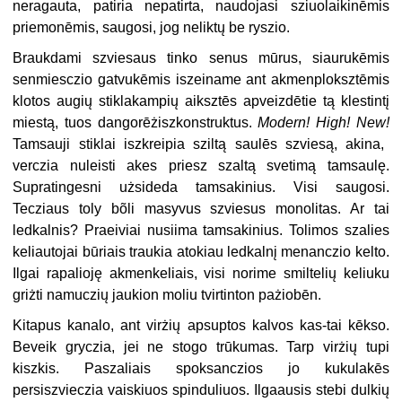
neragauta, patiria nepatirta, naudojasi sziuolaikinēmis
priemonēmis, saugosi, jog neliktų be ryszio.
Braukdami szviesaus tinko senus mūrus, siaurukēmis
senmiesczio gatvukēmis iszeiname ant akmenploksztēmis
klotos augių stiklakampių aiksztēs apveizdētie tą klestintį
miestą, tuos dangorēżiszkonstruktus.
Modern! High! New!
Tamsauji stiklai iszkreipia sziltą saulēs szviesą, akina,
verczia nuleisti akes priesz szaltą svetimą tamsaulę.
Supratingesni użsideda tamsakinius. Visi saugosi.
Tecziaus toly bõli masyvus szviesus monolitas. Ar tai
ledkalnis? Praeiviai nusiima tamsakinius. Tolimos szalies
keliautojai būriais traukia atokiau ledkalnį menanczio kelto.
Ilgai rapalioję akmenkeliais, visi norime smiltelių keliuku
griżti namuczių jaukion moliu tvirtinton pażiobēn.
Kitapus kanalo, ant virżių apsuptos kalvos kas-tai kēkso.
Beveik gryczia, jei ne stogo trūkumas. Tarp virżių tupi
kiszkis. Paszaliais spoksanczios jo kukulakēs
persiszvieczia vaiskiuos spinduliuos. Ilgaausis stebi dulkių