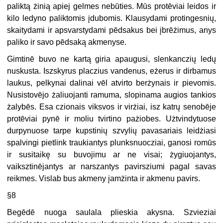
paliktą żinią apiej gelmes nebūties. Mūs protēviai leidos ir
kilo ledyno paliktomis įdubomis. Klausydami protingesnių,
skaitydami ir apsvarstydami pēdsakus bei įbrēżimus, anys
paliko ir savo pēdsaką akmenyse.
Gimtinē buvo ne kartą giria apaugusi, slenkanczių ledų
nuskusta. Iszskyrus placzius vandenus, eżerus ir dirbamus
laukus, pelkynai dalinai vēl atvirto berżynais ir pievomis.
Nusistovējo żaliuojanti ramuma, slopinama augios tankios
żalybēs. Esa czionais viksvos ir virżiai, isz katrų senobēje
protēviai pynē ir moliu tvirtino pażiobes. Użtvindytuose
durpynuose tarpe kupstinių szvylių pavasariais leidżiasi
spalvingi pietlink traukiantys plunksnuocziai, ganosi romūs
ir susitaikę su buvojimu ar ne visai; żygiuojantys,
vaiksztinējantys ar narszantys pavirsziumi pagal savas
reikmes. Vislab bus akmeny įamżinta ir akmenu pavirs.
§8
Begēdē nuoga saulala plieskia akysna. Szvieziai