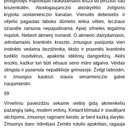
prisiglostęs mąslotojas raukydamasis kisza du pirsztus sau
kiszenkutēn. Atostogaujanczio atsiskyrēlio żvilgsnis
krypsta uostamiesczio kanalan. Vienuitis debesielis ir
vējelio pagautas taboko dūmelis teikia vilties, tecziaus
sziandie ramuma nepajudinama. Apiej vilneles tegalima
mąsloti. Nebent akmenį numesti. O akmeno dairydamasis,
artindamasis krantinēs kraszto, żmuogus pasijunta vien
instinkto vedama
bezdżenka
, tikslo ir prasmēs krantinēs
turēklo nusitvērus, apakinta stiklinių dangorēżių. Akēs
ieszko, każkur turi būti vēsaus seno mūro atgaiva. Veidas
stingsta ir pasensta nepatiklioje grimasoje. Żvilgt laikrodin,
ir żmuogus kaukszi siaura senamiesczio gatve
naujamiestin.
§9
Virveliniu paveizdżiu sekame vietinį gidą akmenkeliu
pażangių laikų,
modern
erdvių. Kintant klimatui ir siautējant
stichijoms, żmuonys raginami keistis ar bent każką darytie.
Żmuonys daro: ridinējasi Żemēs rutulio apskritais, ragauja