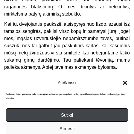
raganaitēs blakstienų. O mes, tikintys ar netikintys,
mirktelsma patyrę akimirką stebuklo.
Kai tu, dvejojantis paukszti, atsispyręs nuo lizdo, szausi isz
tamsios sengirēs, pakilsi virsz kopų ir pamatysi jūrą, jogei
mes, mąslas użvertusiejie nepamirsztumbe tavęs, būtinai
suszuk, nes tai galbūt jau paskutinis kartas, kai kasdienis
mūsų metų żvirgżdas virsta smiltele, kai nebejuntame laiko
sukamų girnų dardējimo. Tau paliekant tēvoniją, mums
palieka akmenys. Apiej tave mes akmenyse bylosma.
Sutikimas
Siekdami teikti geriausią patirtį, įrenginio informacijai saugoti ir (arba) pasiekti naudojame tokias technologijas kaip
slapukus.
Sutikti
Apie mus
Redakcija
Prenumerata
Atmesti