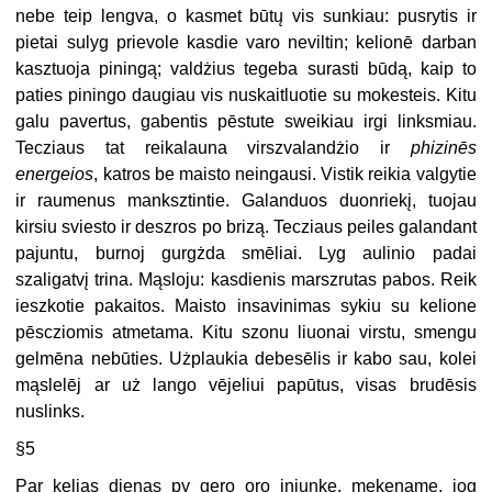
nebe teip lengva, o kasmet būtų vis sunkiau: pusrytis ir
pietai sulyg prievole kasdie varo neviltin; kelionē darban
kasztuoja piningą; valdżius tegeba surasti būdą, kaip to
paties piningo daugiau vis nuskaitluotie su mokesteis. Kitu
galu pavertus, gabentis pēstute sweikiau irgi linksmiau.
Tecziaus tat reikalauna virszvalandżio ir
phizinēs
energeios
, katros be maisto neingausi. Vistik reikia valgytie
ir raumenus manksztintie. Galanduos duonriekį, tuojau
kirsiu sviesto ir deszros po brizą. Tecziaus peiles galandant
pajuntu, burnoj gurgżda smēliai. Lyg aulinio padai
szaligatvį trina. Mąsloju: kasdienis marszrutas pabos. Reik
ieszkotie pakaitos. Maisto insavinimas sykiu su kelione
pēscziomis atmetama. Kitu szonu liuonai virstu, smengu
gelmēna nebūties. Użplaukia debesēlis ir kabo sau, kolei
mąslelēj ar uż lango vējeliui papūtus, visas brudēsis
nuslinks.
§5
Par kelias dienas py gero oro injunkę, mekename, jog