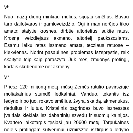
§6
Nuo mażų dienų minkiau molius, sijojau smēlius. Buvau
tarp dailotvaros ir gamtoveizdżio. Ogi ir man norējos tikro
amato: statytie krosnes, dirbtie ałtorielius, suktie ratus.
Krosnę veizdiejaus akmeno, ałtorielį paukszcziams.
Esamu laiku retas iszmano amatą, tecziaus ratuose –
kiekvienas. Norint pasaulines problemas iszspręstie, reik
skaitytie teip kaip paraszyta. Juk mes, żmuonys protingi,
kadais skribenome net akmeny.
§7
Priesz 120 milijonų metų, mūsų Żemēs rutulio pavirsziuje
moliakalnius stumdē ledkalniai. Vanduo, tekantis isz
ledyno ir po juo, rokavo smēlius, żvyrą, skaldą, akmenukus,
riedulius ir luitus. Kristalinis pagrindas buvo isznesztas
įvairiais kiekiais isz dabartinių szvedų ir suomių kalnijos.
Kvartero laikotarpis tęsiasi jau 20600 metų. Tarpukalnēs
neleis protingam sutvērimui użmirsztie isztirpusio ledyno