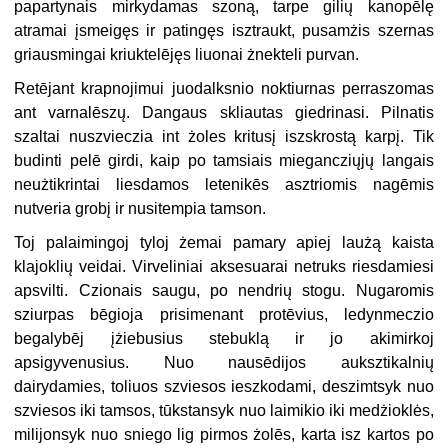
papartynais mirkydamas szoną, tarpe gilių kanopēlę
atramai įsmeigęs ir patingęs isztraukt, pusamżis szernas
griausmingai kriuktelējęs liuonai żnekteli purvan.
Retējant krapnojimui juodalksnio noktiurnas perraszomas
ant varnalēszų. Dangaus skliautas giedrinasi. Pilnatis
szaltai nuszvieczia int żoles kritusį iszskrostą karpį. Tik
budinti pelē girdi, kaip po tamsiais miegancziųjų langais
neużtikrintai liesdamos letenikēs asztriomis nagēmis
nutveria grobį ir nusitempia tamson.
Toj palaimingoj tyloj żemai pamary apiej laużą kaista
klajoklių veidai. Virveliniai aksesuarai netruks riesdamiesi
apsvilti. Czionais saugu, po nendrių stogu. Nugaromis
sziurpas bēgioja prisimenant protēvius, ledynmeczio
begalybēj įżiebusius stebuklą ir jo akimirkoj
apsigyvenusius. Nuo nausēdijos auksztikalnių
dairydamies, toliuos szviesos ieszkodami, deszimtsyk nuo
szviesos iki tamsos, tūkstansyk nuo laimikio iki medżioklės,
milijonsyk nuo sniego lig pirmos żolēs, karta isz kartos po