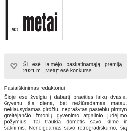
Ši esė laimėjo paskatinamąją premiją
2021 m. „Metų“ esė konkurse
Pasiaiškinimas redaktoriui
Šioje esė žvelgiu į dabartį praeities laikų dvasia.
Gyvenu šia diena, bet nežiūrėdamas matau,
neklausydamas girdžiu, neprašytas pastebiu pirmyn
greitėjančio žmonių gyvenimo atgalinio judėjimo
požymius. Tai traukia domėtis savo kilme ir
šaknimis. Neneigdamas savo retrogradiškumo, šią