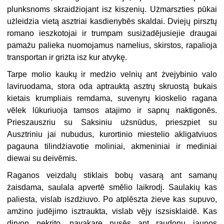
plunksnoms skraidżiojant isz kiszenių. Użmarszties pūkai
użleidzia vietą asztriai kasdienybēs skaldai. Dviejų pirsztų
romano ieszkotojai ir trumpam susiżadējusiejie draugai
pamażu palieka nuomojamus namelius, skirstos, rapalioja
transportan ir griżta isz kur atvykę.
Tarpe molio kaukų ir medżio velnių ant żvejybinio valo
laviruodama, stora oda aptrauktą asztrų skruostą bukais
kietais krumpliais remdama, suvenyrų kioskelio ragana
vēlek lūkuriuoja tamsos atajimo ir sapnų naktigonēs.
Prieszauszriu su Saksiniu użsnūdus, prieszpiet su
Ausztriniu jai nubudus, kurortinio miestelio akligatviuos
pagauna tilindżiavotie moliniai, akmeniniai ir mediniai
diewai su deivēmis.
Raganos veizdalų stiklais bobų vasarą ant samanų
żaisdama, saulala apvertē smēlio laikrodį. Saulakių kas
paliesta, vislab iszdżiuvo. Po atplēszta żieve kas supuvo,
amżino judējimo isztraukta, vislab vējy iszsisklaidē. Kas
dirvon nekrito, pavakare nusēs ant raudonų jaunos