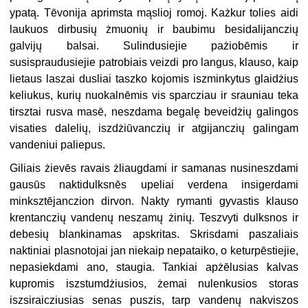
ypatą. Tēvonija aprimsta mąslioj romoj. Każkur tolies aidi
laukuos dirbusių żmuonių ir baubimu besidalijanczių
galvijų balsai. Sulindusiejie pażiobēmis ir
susispraudusiejie patrobiais veizdi pro langus, klauso, kaip
lietaus laszai dusliai taszko kojomis iszminkytus glaidżius
keliukus, kurių nuokalnēmis vis sparcziau ir srauniau teka
tirsztai rusva masē, neszdama begalę beveidżių galingos
visaties dalelių, iszdżiūvanczių ir atgijanczių galingam
vandeniui paliepus.
Giliais żievēs ravais żliaugdami ir samanas nusineszdami
gausūs naktidulksnēs upeliai verdena insigerdami
minksztējanczion dirvon. Nakty rymanti gyvastis klauso
krentanczių vandenų neszamų żinių. Teszvyti dulksnos ir
debesių blankinamas apskritas. Skrisdami paszaliais
naktiniai plasnotojai jan niekaip nepataiko, o keturpēstiejie,
nepasiekdami ano, staugia. Tankiai apżēlusias kalvas
kupromis iszstumdżiusios, żemai nulenkusios storas
iszsiraicziusias senas puszis, tarp vandenų nakviszos