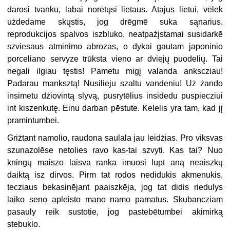
darosi tvanku, labai norētųsi lietaus. Atajus lietui, vēlek
użdedame skųstis, jog drēgmē suka sąnarius,
reprodukcijos spalvos iszbluko, neatpażįstamai susidarkē
szviesaus atminimo abrozas, o dykai gautam japoninio
porceliano servyze trūksta vieno ar dviejų puodelių. Tai
negali ilgiau tęstis! Pametu migį valanda ankscziau!
Padarau manksztą! Nusilieju szaltu vandeniu! Uż żando
insimetu dżiovintą slyvą, pusrytēlius insidedu puspiecziui
int kiszenkutę. Einu darban pēstute. Kelelis yra tam, kad jį
pramintumbei.
Griżtant namolio, raudona saulala jau leidżias. Pro viksvas
szunazolēse netolies ravo kas-tai szvyti. Kas tai? Nuo
kningų maiszo laisva ranka imuosi lupt aną neaiszkų
daiktą isz dirvos. Pirm tat rodos nedidukis akmenukis,
tecziaus bekasinējant paaiszkēja, jog tat didis riedulys
laiko seno apleisto mano namo pamatus. Skubancziam
pasauly reik sustotie, jog pastebētumbei akimirką
stebuklo.