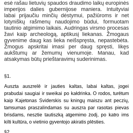
esė rašau lietuvių spaudos draudimo laikų europinės
imperijos dalies gubernijose maniera. Intuityviai
labai prijaučiu minčių dėstymui, pažiūroms ir net
lotyniškų rašmenų naudojimo būdui, formuotam
tautinio atgimimo laikais. Audringas virsmo procesas
žavi kaip archeologą, aptikusį liekanas. Žmogaus
gyvenime daug kas lieka neišspręsta, nepastebėta.
Žmogus apskritai imasi per daug spręsti, likęs
aukštumų ar žemumų vienumoje. Manau, kad
atsakymas būtų prieštaravimų suderinimas.
§1.
Auszta auszrelē ir jauties kaltas, labai kaltas, jogei
prabudai saugiai ir sweikai po kałdrinka. O rodos, turētum
kaip Kajetonas Sviderskis su kningų maiszu ant peczių,
tamsumas praszalindamas su auszra par rasotas pievas
brisdams, nesztie tautiszką atgemimo żodį, po katro ims
kilti kultūra, o vietinio gyventojo akiratis plēsties.
§2.