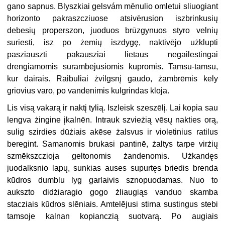
gano sapnus. Blyszkiai gelsvám mēnulio omletui sliuogiant
horizonto pakraszcziuose atsivērusion iszbrinkusių
debesių properszon, juoduos brūzgynuos styro velnių
suriesti, isz po żemių iszdygę, naktivējo użklupti
pasziauszti pakausziai lietaus negailestingai
drengiamomis surambējusiomis kupromis. Tamsu-tamsu,
kur dairais. Raibuliai żvilgsnį gaudo, żambrēmis kely
griovius varo, po vandenimis kulgrindas kloja.
Lis visą vakarą ir naktį tylią. Iszleisk szeszēlį. Lai kopia sau
lengva żingine įkalnēn. Intrauk szvieżią vēsų nakties orą,
sulig szirdies dūżiais akēse żalsvus ir violetinius ratilus
beregint. Samanomis brukasi pantinē, żaltys tarpe virżių
szmēkszczioja geltonomis żandenomis. Użkandęs
juodalksnio lapų, sunkias auses supurtęs briedis brenda
kūdros dumblu lyg garlaivis sznopuodamas. Nuo to
aukszto didżiaragio gogo żliaugiąs vanduo skamba
stacziais kūdros slēniais. Amtelējusi stirna sustingus stebi
tamsoje kalnan kopianczią suotvarą. Po augiais