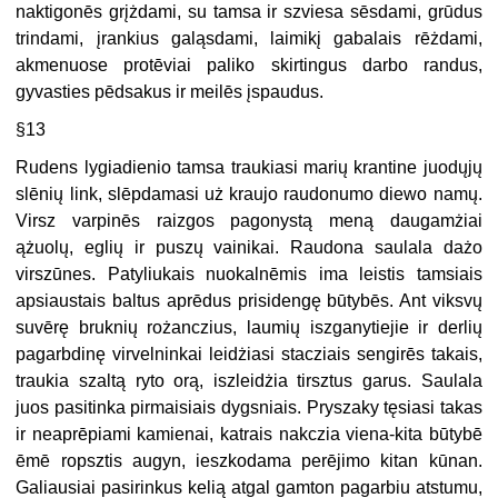
naktigonēs grįżdami, su tamsa ir szviesa sēsdami, grūdus
trindami, įrankius galąsdami, laimikį gabalais rēżdami,
akmenuose protēviai paliko skirtingus darbo randus,
gyvasties pēdsakus ir meilēs įspaudus.
§13
Rudens lygiadienio tamsa traukiasi marių krantine juodųjų
slēnių link, slēpdamasi uż kraujo raudonumo diewo namų.
Virsz varpinēs raizgos pagonystą meną daugamżiai
ążuolų, eglių ir puszų vainikai. Raudona saulala dażo
virszūnes. Patyliukais nuokalnēmis ima leistis tamsiais
apsiaustais baltus aprēdus prisidengę būtybēs. Ant viksvų
suvērę bruknių rożanczius, laumių iszganytiejie ir derlių
pagarbdinę virvelninkai leidżiasi stacziais sengirēs takais,
traukia szaltą ryto orą, iszleidżia tirsztus garus. Saulala
juos pasitinka pirmaisiais dygsniais. Pryszaky tęsiasi takas
ir neaprēpiami kamienai, katrais nakczia viena-kita būtybē
ēmē ropsztis augyn, ieszkodama perējimo kitan kūnan.
Galiausiai pasirinkus kelią atgal gamton pagarbiu atstumu,