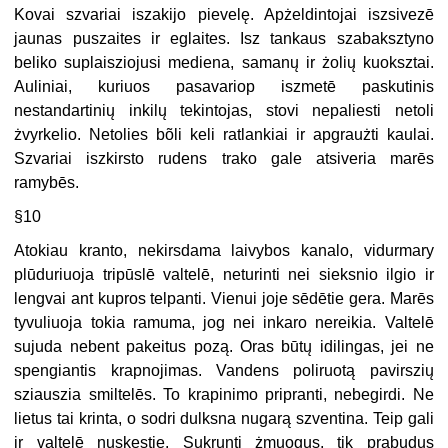
Kovai szvariai iszakijo pievelę. Apżeldintojai iszsivezē
jaunas puszaites ir eglaites. Isz tankaus szabaksztyno
beliko suplaisziojusi mediena, samanų ir żolių kuoksztai.
Auliniai, kuriuos pasavariop iszmetē paskutinis
nestandartinių inkilų tekintojas, stovi nepaliesti netoli
żvyrkelio. Netolies bõli keli ratlankiai ir apgraużti kaulai.
Szvariai iszkirsto rudens trako gale atsiveria marēs
ramybēs.
§10
Atokiau kranto, nekirsdama laivybos kanalo, vidurmary
plūduriuoja tripūslē valtelē, neturinti nei sieksnio ilgio ir
lengvai ant kupros telpanti. Vienui joje sēdētie gera. Marēs
tyvuliuoja tokia ramuma, jog nei inkaro nereikia. Valtelē
sujuda nebent pakeitus pozą. Oras būtų idilingas, jei ne
spengiantis krapnojimas. Vandens poliruotą pavirszių
sziauszia smiltelēs. To krapinimo pripranti, nebegirdi. Ne
lietus tai krinta, o sodri dulksna nugarą szventina. Teip gali
ir valtelē nuskęstie. Sukrunti żmuogus, tik prabudus