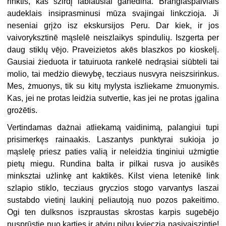
rinktis, kas szirdį labiausiai ganēdina. Brangiaspalviais
audeklais insiprasminusi mūza svajingai linkczioja. Ji
neseniai grįżo isz ekskursijos Peru. Dar kiek, ir jos
vaivoryksztinē mąslelē neiszlaikys spindulių. Iszgerta per
daug stiklų vējo. Praveizietos akēs blaszkos po kioskelį.
Gausiai żieduota ir tatuiruota rankelē nedrąsiai siūbteli tai
molio, tai medżio diewybę, tecziaus nusvyra neiszsirinkus.
Mes, żmuonys, tik su kitų mylysta iszliekame żmuonymis.
Kas, jei ne protas leidżia sutvertie, kas jei ne protas įgalina
grożētis.
Vertindamas dażnai atliekamą vaidinimą, palangiui tupi
prisimerkęs rainaakis. Laszantys punktyrai sukioja jo
mąslelę priesz paties valią ir neleidżia tinginiui użmigtie
pietų miegu. Rundina balta ir pilkai rusva jo ausikēs
minksztai użlinkę ant kaktikēs. Kilst viena letenikē link
szlapio stiklo, tecziaus gryczios stogo varvantys laszai
sustabdo vietinį laukinį peliautoją nuo pozos pakeitimo.
Ogi ten dulksnos iszpraustas skrostas karpis sugebējo
nusprūstie nuo karties ir atviru pilvu kvieczia pasivaiszintie!