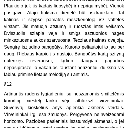
Plaukiojo juk jis kadais liuosybēj ir neprigulmybēj. Vienok
pasigavo. Atajo linksma dienelē būti isztrauktam. Tat
katinas ir szypso pamatęs meszkeriotoją isz valtelēs
virstant. Jis matuoja atstumą ir ruoszias imtis veiksmo.
Dviszuolis szlapia veja ir smigs asztuonios nagēs
minksztuosna aukos szarvuosna. Tecziaus katinas dvejoja.
Sengirę iszjudino bangpūtys. Kurorto peliautojui to jau per
daug. Riebaus karpio jis nustojo. Bangpūtys kartą szilyną
nulenkęs reveransui, tądien daugiau pagarbos
nepasipraszē, o vakaruos raustant horizontui, dulksna vis
labiau priminē lietaus melodiją su antimis.
§12
Artinantis rudens lygiadieniui su neszamomis smiltelēmis
kurortinį miestelį lanko vējo atblokszti virvelninkai.
Suvenyrų kioskelius anys aplenkia akmens veidais.
Virvelninkai irgi esa żmuonys. Pergyvena neinveizēdami
horizonto. Pażiobēs pasieniais iszstumdyti akmenai, o jei