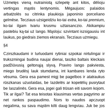
Użmetęs vieną nutrainiotą szlepetę ant kitos, dēlioju
vertingas mąstis lentynomis. Mēgaujuos: palaidos
arbatżolēs su citrinka plaukioja japoninio porceliano
gelmēse. Tecziaus użsigeidżiu ko-tai
extra
, ko-tai
premium
,
ko-tai ilgam tvariu krusmu użtaisanczio. Akikampiu
pastebiu ką-tai uż lango. Mąsloju: szvintant iszsigausiu int
laukus, po giedrais żiemos ekranais. Tecziaus użmiegu.
§4
Czirszkaudami ir lurluodami rytiniai szpokai nirtulingai ir
trukszmingai budina naujai dienai, taszko baltais kleckais
padžiūvusią geltonąją slyvą. Praviro lango pakviesta,
miego brudēsį lauk stumdama, int kambares lenda ryto
vēsuma. Gera esa pamest migį be pagelbos ir atatraukus
rūszkanas użuolaidas, be lazdelēs ar kopetēlių pusrytaut
be laszalinēs. Gera esa, jogei gali trūsan eiti savom kojom.
Tik ar ilgai? Tat esa teisotas klausimas vertas pagyrimo ar
net rankos paspaudimo. Nors to naudos apczuopt
negalima, su sava mąstim kilti daug lengviau. Juk be jos