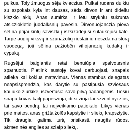
pulkus. Toly żmuogus sēja kvieczius. Pulkai rudens dulkių
su szpokais kyla int dausas, sēda dirvon ir ant didelių
kiszkio akių. Anas sumirksi ir lētu strykniu sukrunta
atsiczioklētie juodalksnių pavēsin. Dirvonuojanczia pieva
sēlina prijaukintų saviszkių iszsiżadējusi sulaukējusi katē.
Tarpe augių viksvų ir szunażolių riestainiu neszdama storą
vuodegą, joji sēlina pażiobēn viliojanczių kudakų ir
cypukų.
Rugsējui baigiantis retai benutūpia spalvotesnis
sparnuotis. Pietlink sustoję kovai darbuojasi, snapais
atlieka kai kokius matavimus. Vienas stambus delegatas
neapsisprendżia, kas darytie su pastipusia szviesaus
kailiuko żiurkike, iszvertusia savo pilvą padangēms. Tiesiu
snapu kovas kailį papeszioja, dirsczioja tai szventinyczios,
tai savo bendrų, tai neįveikiamo patiekalo. Likęs vienas
prie maitos, anas griżta żolēs kapstytie ir sliekų krapsztytie.
Tik draugiai galima turtų prisikasti, naugēs rūdos,
akmeninēs anglies ar sziaip sliekų.