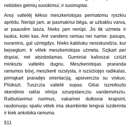
nebūties gelmių suvokimui, ir susimąstai.
Anoj valtelēj kēkso meszkeriotojas permatomu ryszkiu
aprēdu. Nerūpi jam, ar pasmakriui bēga, ar użkakliu varva,
ar paausēm lasza. Nieks jam nerūpi. Jis tik użmeta ir
laukia, kolei kas. Ant vandens ramiau nei namie: pasups,
nuramins, gal użmigdys. Nieks kabliuku nesiskundżia, kur
beįsegtum. Ir vēlek meszkeriotojas użmeta. Szįkart per
drąsiai, net atsistodamas. Guminiai kalioszai cziūżt
minksztu valtelēs dugnu. Meszkeriotojas praranda
ramumos būvį, meszkerē iszslysta, ir iszsiżiojęs radikalas,
pirmąkart praradęs orientaciją, apsiverczia su viskuo.
Pliūkszt. Tuszczia valtelē supas. Giliai iszreikszto
skendimo ratilai vilnija sziurpstancziu vandenvirsziu.
Raibuliavimui nurimus, vakarinei dulksnai krapsint,
raudonuoju spaliu vēlek ima skambintie lengvai iszderinta
ir kiek ankstoka ramuma.
§11