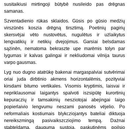
susitaikiusi mirtingoji būtybē nusileido pas drēgnas
samanas.
Szventadienio rūkas sklaidos. Gūsis po gūsio medżių
virszūnēs koszia drēgną tirsztimą. Poetinių pagirių
skersvējai vēto nustovētus, nugulētus ir użlaikytus
lengvatikių ir netikių dvejojimus. Garsiai belsdamas
sążinēn, nematoma bekraszte upe marēmis tolyn par
lygumas ir kalvas galingai ir nekliudomai vilnija taurus
varpo gausmas.
Lyg nuo dugno atatrūkę bakenai margaspalviai sutvērimai
oriai juda dirbtinio akmens horizontalēmis, pozityviai
kirsdami bitumo vertikales. Visomis kryptimis, laisvai ir
nepriklausomai laigantys spalvoti iszsipūtę kurortinių
kepuraczių ir tamsakinių nesziotojai abejingai laigo
popierlaivio lengvumu neszami panosēs vējelio. Po
neformaliais kostiumais blykcziojantys bateliai diktuoja
nereikszmingą pasivaikszcziojimo tempą. Dażnai
stabteldama, dauguma sustoja, paskutinēms poilsio