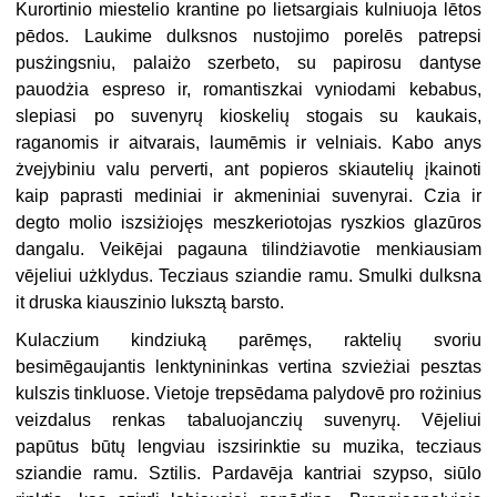
Kurortinio miestelio krantine po lietsargiais kulniuoja lētos
pēdos. Laukime dulksnos nustojimo porelēs patrepsi
pusżingsniu, palaiżo szerbeto, su papirosu dantyse
pauodżia espreso ir, romantiszkai vyniodami kebabus,
slepiasi po suvenyrų kioskelių stogais su kaukais,
raganomis ir aitvarais, laumēmis ir velniais. Kabo anys
żvejybiniu valu perverti, ant popieros skiautelių įkainoti
kaip paprasti mediniai ir akmeniniai suvenyrai. Czia ir
degto molio iszsiżiojęs meszkeriotojas ryszkios glazūros
dangalu. Veikējai pagauna tilindżiavotie menkiausiam
vējeliui użklydus. Tecziaus sziandie ramu. Smulki dulksna
it druska kiauszinio luksztą barsto.
Kulaczium kindziuką parēmęs, raktelių svoriu
besimēgaujantis lenktynininkas vertina szvieżiai pesztas
kulszis tinkluose. Vietoje trepsēdama palydovē pro rożinius
veizdalus renkas tabaluojanczių suvenyrų. Vējeliui
papūtus būtų lengviau iszsirinktie su muzika, tecziaus
sziandie ramu. Sztilis. Pardavēja kantriai szypso, siūlo