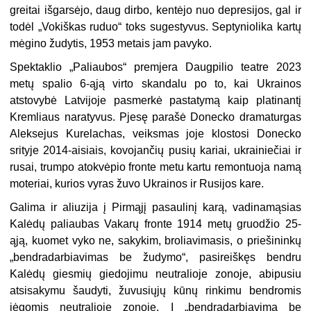
greitai išgarsėjo, daug dirbo, kentėjo nuo depresijos, gal ir
todėl „Vokiškas ruduo“ toks sugestyvus. Septyniolika kartų
mėgino žudytis, 1953 metais jam pavyko.
Spektaklio „Paliaubos“ premjera Daugpilio teatre 2023
metų spalio 6-ąją virto skandalu po to, kai Ukrainos
atstovybė Latvijoje pasmerkė pastatymą kaip platinantį
Kremliaus naratyvus. Pjesę parašė Donecko dramaturgas
Aleksejus Kurelachas, veiksmas joje klostosi Donecko
srityje 2014-aisiais, kovojančių pusių kariai, ukrainiečiai ir
rusai, trumpo atokvėpio fronte metu kartu remontuoja namą
moteriai, kurios vyras žuvo Ukrainos ir Rusijos kare.
Galima ir aliuzija į Pirmąjį pasaulinį karą, vadinamąsias
Kalėdų paliaubas Vakarų fronte 1914 metų gruodžio 25-
ąją, kuomet vyko ne, sakykim, broliavimasis, o priešininkų
„bendradarbiavimas be žudymo“, pasireiškęs bendru
Kalėdų giesmių giedojimu neutralioje zonoje, abipusiu
atsisakymu šaudyti, žuvusiųjų kūnų rinkimu bendromis
jėgomis neutralioje zonoje. Į „bendradarbiavimą be