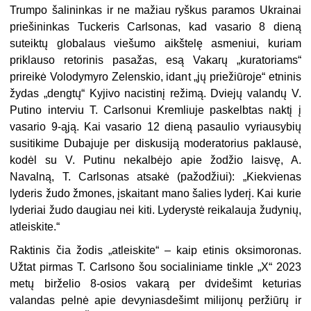
Trumpo šalininkas ir ne mažiau ryškus paramos Ukrainai
priešininkas Tuckeris Carlsonas, kad vasario 8 dieną
suteiktų globalaus viešumo aikštelę asmeniui, kuriam
priklauso retorinis pasažas, esą Vakarų „kuratoriams“
prireikė Volodymyro Zelenskio, idant „jų priežiūroje“ etninis
žydas „dengtų“ Kyjivo nacistinį režimą. Dviejų valandų V.
Putino interviu T. Carlsonui Kremliuje paskelbtas naktį į
vasario 9-ąją. Kai vasario 12 dieną pasaulio vyriausybių
susitikime Dubajuje per diskusiją moderatorius paklausė,
kodėl su V. Putinu nekalbėjo apie žodžio laisvę, A.
Navalną, T. Carlsonas atsakė (pažodžiui): „Kiekvienas
lyderis žudo žmones, įskaitant mano šalies lyderį. Kai kurie
lyderiai žudo daugiau nei kiti. Lyderystė reikalauja žudynių,
atleiskite.“
Raktinis čia žodis „atleiskite“ – kaip etinis oksimoronas.
Užtat pirmas T. Carlsono šou socialiniame tinkle „X“ 2023
metų birželio 8-osios vakarą per dvidešimt keturias
valandas pelnė apie devyniasdešimt milijonų peržiūrų ir