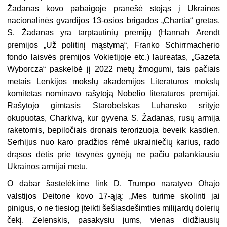
Žadanas kovo pabaigoje pranešė stojąs į Ukrainos
nacionalinės gvardijos 13-osios brigados „Chartia“ gretas.
S. Žadanas yra tarptautinių premijų (Hannah Arendt
premijos „Už politinį mąstymą“, Franko Schirrmacherio
fondo laisvės premijos Vokietijoje etc.) laureatas, „Gazeta
Wyborcza“ paskelbė jį 2022 metų žmogumi, tais pačiais
metais Lenkijos mokslų akademijos Literatūros mokslų
komitetas nominavo rašytoją Nobelio literatūros premijai.
Rašytojo gimtasis Starobelskas Luhansko srityje
okupuotas, Charkivą, kur gyvena S. Žadanas, rusų armija
raketomis, bepiločiais dronais terorizuoja beveik kasdien.
Serhijus nuo karo pradžios rėmė ukrainiečių karius, rado
drąsos dėtis prie tėvynės gynėjų ne pačiu palankiausiu
Ukrainos armijai metu.
O dabar šastelėkime link D. Trumpo naratyvo Ohajo
valstijos Deitone kovo 17-ąją: „Mes turime skolinti jai
pinigus, o ne tiesiog įteikti šešiasdešimties milijardų dolerių
čekį. Zelenskis, pasakysiu jums, vienas didžiausių