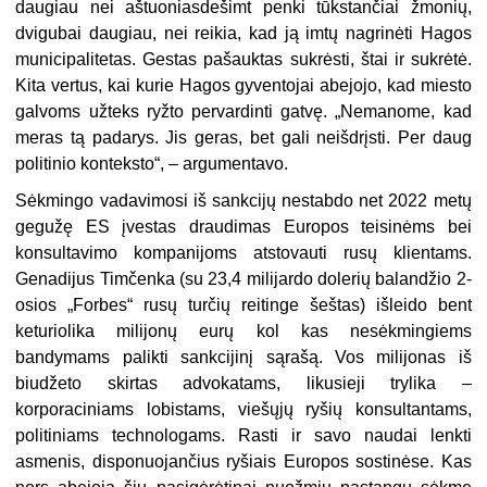
daugiau nei aštuoniasdešimt penki tūkstančiai žmonių,
dvigubai daugiau, nei reikia, kad ją imtų nagrinėti Hagos
municipalitetas. Gestas pašauktas sukrėsti, štai ir sukrėtė.
Kita vertus, kai kurie Hagos gyventojai abejojo, kad miesto
galvoms užteks ryžto pervardinti gatvę. „Nemanome, kad
meras tą padarys. Jis geras, bet gali neišdrįsti. Per daug
politinio konteksto“, – argumentavo.
Sėkmingo vadavimosi iš sankcijų nestabdo net 2022 metų
gegužę ES įvestas draudimas Europos teisinėms bei
konsultavimo kompanijoms atstovauti rusų klientams.
Genadijus Timčenka (su 23,4 milijardo dolerių balandžio 2-
osios „Forbes“ rusų turčių reitinge šeštas) išleido bent
keturiolika milijonų eurų kol kas nesėkmingiems
bandymams palikti sankcijinį sąrašą. Vos milijonas iš
biudžeto skirtas advokatams, likusieji trylika –
korporaciniams lobistams, viešųjų ryšių konsultantams,
politiniams technologams. Rasti ir savo naudai lenkti
asmenis, disponuojančius ryšiais Europos sostinėse. Kas