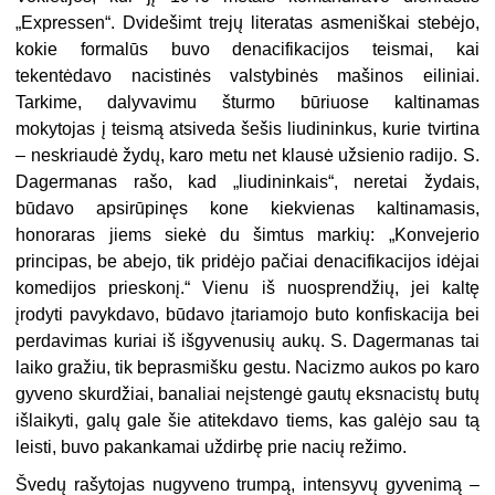
„Expressen“. Dvidešimt trejų literatas asmeniškai stebėjo,
kokie formalūs buvo denacifikacijos teismai, kai
tekentėdavo nacistinės valstybinės mašinos eiliniai.
Tarkime, dalyvavimu šturmo būriuose kaltinamas
mokytojas į teismą atsiveda šešis liudininkus, kurie tvirtina
– neskriaudė žydų, karo metu net klausė užsienio radijo. S.
Dagermanas rašo, kad „liudininkais“, neretai žydais,
būdavo apsirūpinęs kone kiekvienas kaltinamasis,
honoraras jiems siekė du šimtus markių: „Konvejerio
principas, be abejo, tik pridėjo pačiai denacifikacijos idėjai
komedijos prieskonį.“ Vienu iš nuosprendžių, jei kaltę
įrodyti pavykdavo, būdavo įtariamojo buto konfiskacija bei
perdavimas kuriai iš išgyvenusių aukų. S. Dagermanas tai
laiko gražiu, tik beprasmišku gestu. Nacizmo aukos po karo
gyveno skurdžiai, banaliai neįstengė gautų eksnacistų butų
išlaikyti, galų gale šie atitekdavo tiems, kas galėjo sau tą
leisti, buvo pakankamai uždirbę prie nacių režimo.
Švedų rašytojas nugyveno trumpą, intensyvų gyvenimą –