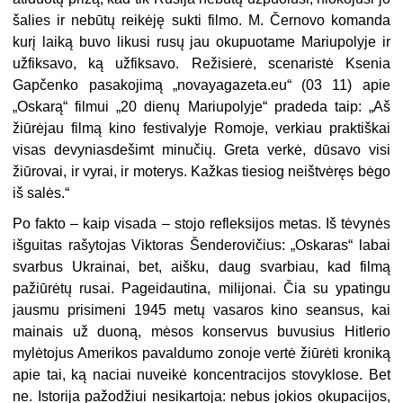
šalies ir nebūtų reikėję sukti filmo. M. Černovo komanda
kurį laiką buvo likusi rusų jau okupuotame Mariupolyje ir
užfiksavo, ką užfiksavo. Režisierė, scenaristė Ksenia
Gapčenko pasakojimą „novayagazeta.eu“ (03 11) apie
„Oskarą“ filmui „20 dienų Mariupolyje“ pradeda taip: „Aš
žiūrėjau filmą kino festivalyje Romoje, verkiau praktiškai
visas devyniasdešimt minučių. Greta verkė, dūsavo visi
žiūrovai, ir vyrai, ir moterys. Kažkas tiesiog neištvėręs bėgo
iš salės.“
Po fakto – kaip visada – stojo refleksijos metas. Iš tėvynės
išguitas rašytojas Viktoras Šenderovičius: „Oskaras“ labai
svarbus Ukrainai, bet, aišku, daug svarbiau, kad filmą
pažiūrėtų rusai. Pageidautina, milijonai. Čia su ypatingu
jausmu prisimeni 1945 metų vasaros kino seansus, kai
mainais už duoną, mėsos konservus buvusius Hitlerio
mylėtojus Amerikos pavaldumo zonoje vertė žiūrėti kroniką
apie tai, ką naciai nuveikė koncentracijos stovyklose. Bet
ne. Istorija pažodžiui nesikartoja: nebus jokios okupacijos,