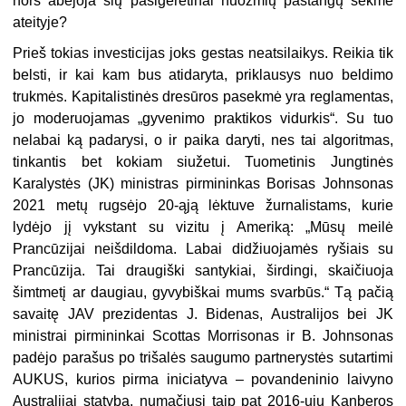
nors abejoja šių pasigėrėtinai nuožmių pastangų sėkme
ateityje?
Prieš tokias investicijas joks gestas neatsilaikys. Reikia tik
belsti, ir kai kam bus atidaryta, priklausys nuo beldimo
trukmės. Kapitalistinės dresūros pasekmė yra reglamentas,
jo moderuojamas „gyvenimo praktikos vidurkis“. Su tuo
nelabai ką padarysi, o ir paika daryti, nes tai algoritmas,
tinkantis bet kokiam siužetui. Tuometinis Jungtinės
Karalystės (JK) ministras pirmininkas Borisas Johnsonas
2021 metų rugsėjo 20-ąją lėktuve žurnalistams, kurie
lydėjo jį vykstant su vizitu į Ameriką: „Mūsų meilė
Prancūzijai neišdildoma. Labai didžiuojamės ryšiais su
Prancūzija. Tai draugiški santykiai, širdingi, skaičiuoja
šimtmetį ar daugiau, gyvybiškai mums svarbūs.“ Tą pačią
savaitę JAV prezidentas J. Bidenas, Australijos bei JK
ministrai pirmininkai Scottas Morrisonas ir B. Johnsonas
padėjo parašus po trišalės saugumo partnerystės sutartimi
AUKUS, kurios pirma iniciatyva – povandeninio laivyno
Australijai statyba, numačiusi taip pat 2016-ųjų Kanberos