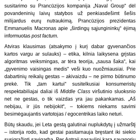
susitarimo su Prancūzijos kompanija „Naval Group“ dėl
povandeninių laivų statybos už penkiasdešimt šešis
milijardus eurų nutraukimą. Prancūzijos prezidentas
Emmanuelis Macronas apie „širdingų sąjungininkų“ ėjimą
informuotas
post factum
.
Atviras klausimas (atsakymo į kurį dabar gyvenančios
kartos vargu ar sulauks) – etika, kilnia laikysena grįstas
algoritmas veiksmingas, ar tėra teorija, „sausa šaka“, kai
„gyvenimo vaisingas medis“ veši kuo nuožmiausiai. Prie
dabartinių reikalų gestas – akivaizdu – ne pirmo būtinumo
prekė. Tik „tam kartui“ susitelkusiai konsumeristų
respektabiliajai daliai iš
Middle Class
viršutinio sluoksnio
net ne gestas, o tik vaizdas yra jau pakankamas. „Aš
nebijau, ir jūs nebijokit“, – tokiems niekams savimi
besimėgaujantis vartotojas / egocentrikas laiko neturi.
Būtų skaudu, jei Leta gestą galutinai nuplukdytų į užmarštį
– istorija rodo, kad gestai pasitarnauja bręstant iki siekio
susigrąžinti savigarbą. Per Antrąjį pasaulinį karą savanoriu