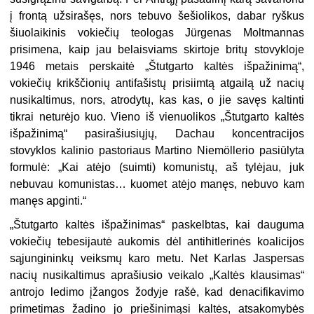
į frontą užsirašęs, nors tebuvo šešiolikos, dabar ryškus
šiuolaikinis vokiečių teologas Jürgenas Moltmannas
prisimena, kaip jau belaisviams skirtoje britų stovykloje
1946 metais perskaitė „Štutgarto kaltės išpažinimą“,
vokiečių krikščionių antifašistų prisiimtą atgailą už nacių
nusikaltimus, nors, atrodytų, kas kas, o jie savęs kaltinti
tikrai neturėjo kuo. Vieno iš vienuolikos „Štutgarto kaltės
išpažinimą“ pasirašiusiųjų, Dachau koncentracijos
stovyklos kalinio pastoriaus Martino Niemöllerio pasiūlyta
formulė: „Kai atėjo (suimti) komunistų, aš tylėjau, juk
nebuvau komunistas… kuomet atėjo manęs, nebuvo kam
manęs apginti.“
„
Štutgarto kaltės išpažinimas“ paskelbtas, kai dauguma
vokiečių tebesijautė aukomis dėl antihitlerinės koalicijos
sąjungininkų veiksmų karo metu. Net Karlas Jaspersas
nacių nusikaltimus aprašiusio veikalo „Kaltės klausimas“
antrojo ledimo įžangos žodyje rašė, kad denacifikavimo
primetimas žadino jo priešinimąsi kaltės, atsakomybės