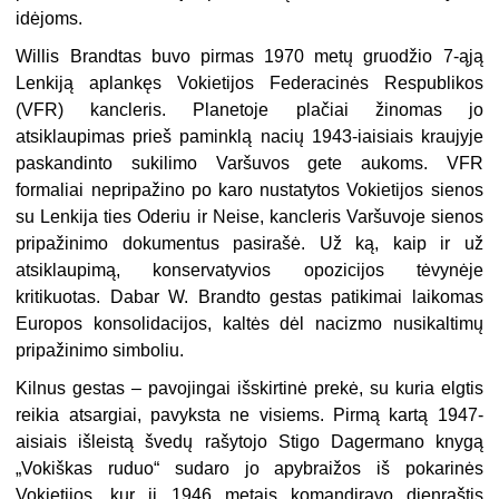
idėjoms.
Willis Brandtas buvo pirmas 1970 metų gruodžio 7-ąją
Lenkiją aplankęs Vokietijos Federacinės Respublikos
(VFR) kancleris. Planetoje plačiai žinomas jo
atsiklaupimas prieš paminklą nacių 1943-iaisiais kraujyje
paskandinto sukilimo Varšuvos gete aukoms. VFR
formaliai nepripažino po karo nustatytos Vokietijos sienos
su Lenkija ties Oderiu ir Neise, kancleris Varšuvoje sienos
pripažinimo dokumentus pasirašė. Už ką, kaip ir už
atsiklaupimą, konservatyvios opozicijos tėvynėje
kritikuotas. Dabar W. Brandto gestas patikimai laikomas
Europos konsolidacijos, kaltės dėl nacizmo nusikaltimų
pripažinimo simboliu.
Kilnus gestas – pavojingai išskirtinė prekė, su kuria elgtis
reikia atsargiai, pavyksta ne visiems. Pirmą kartą 1947-
aisiais išleistą švedų rašytojo Stigo Dagermano knygą
„Vokiškas ruduo“ sudaro jo apybraižos iš pokarinės
Vokietijos, kur jį 1946 metais komandiravo dienraštis