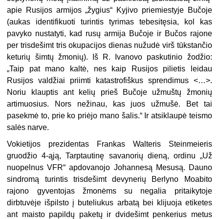
apie Rusijos armijos „žygius“ Kyjivo priemiestyje Bučoje
(aukas identifikuoti turintis tyrimas tebesitęsia, kol kas
pavyko nustatyti, kad rusų armija Bučoje ir Bučos rajone
per trisdešimt tris okupacijos dienas nužudė virš tūkstančio
keturių šimtų žmonių). Iš R. Ivanovo paskutinio žodžio:
„Taip pat mano kaltė, nes kaip Rusijos pilietis leidau
Rusijos valdžiai priimti katastrofiškus sprendimus <…>.
Noriu klauptis ant kelių prieš Bučoje užmuštų žmonių
artimuosius. Nors nežinau, kas juos užmušė. Bet tai
pasekmė to, prie ko priėjo mano šalis.“ Ir atsiklaupė teismo
salės narve.
Vokietijos prezidentas Frankas Walteris Steinmeieris
gruodžio 4-ąją, Tarptautinę savanorių dieną, ordinu „Už
nuopelnus VFR“ apdovanojo Johannesą Mesusą. Dauno
sindromą turintis trisdešimt devynerių Berlyno Moabito
rajono gyventojas žmonėms su negalia pritaikytoje
dirbtuvėje išpilsto į buteliukus arbatą bei klijuoja etiketes
ant maisto papildų paketų ir dvidešimt penkerius metus