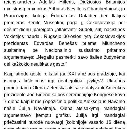
reichskancleris Adolfas Hitleris, Didžiosios Britanijos
ministras pirmininkas Arthuras Neville’is Chamberlainas, jo
Prancūzijos kolega Édouard’as Daladier bei Italijos
premjeras Benito Mussolini, pagal jį Čekoslovakija per
dešimt dienų įpareigota „atlaisvinti“ Sudetų sritį nacistinės
Vokietijos naudai. Rugsėjo 30-osios rytą Čekoslovakijos
prezidentas Edvardas Benešas priėmė Miuncheno
susitarimą be Nacionalinio susitarimo pritarimo
argumentavęs: „Negaliu pasmerkti savo šalies žudynėms
dėl kažkokio neaiškaus gesto.“
Kaip atrodo gesto reikalai jau XXI amžiaus pradžioje, kai
istorijos tirštėjimas irgi neabejotinai įvykęs? Ukrainos
pirmoji dama Olena Zelenska atsisakė dalyvauti Amerikos
prezidento Joe Bideno kalbos ceremonijoje Kongrese kovo
7 dieną kaip ir rusų opozicinio politiko Aleksejaus Navalno
našlė Julija Navalnaja. Olena atsisakymą mandagiai
argumentavo įtemptu grafiku. Julija irgi mandagiai
priežastimi nurodė nuovargį (kolonijoje vasario 16 dieną