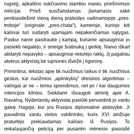
rugsėjį, apkaltino sukčiavimu stambiu mastu, priešinimusi
milicijai. Prieš susižalodamas įtariamasis sakė
penkiasdešimt vieną dieną praleidęs vadinamojoje „pres-
troboje“ (originale „pres-chata“), kameroje, kurioje kiti
kaliniai turi sudaryti ujamajam nepakenčiamas sąlygas.
Paskui narve pasitraukė į kampą, kuriame apsauginiai jo
pasiekti negalėjo, ir smeigė šratinuką į gerklę. Narvo iškart
atidaryti nepavyko – apsauginiai neturėjo raktų. Jį pagaliau
atvėrus aktyvistą be sąmonės išvežė į ligoninę.
Primintina, tekstas apie tik nuožmius laikus ir tik nuožmius
gestus, kai nuožmios „aplinkybių“ dresūros algoritmas –
valingai ar ne – lemia sprendimus, net jei / kai daugumos
intencijos kilnios. Siekdami išsaugoti atmintį apie A.
Navalną, Nyderlandų aktyvistai pasiūlė pervardinti jo vardu
gatvę Hagoje, kur yra Rusijos diplomatinė atstovybė. Ji
pavadinta vardu vietos valdininko, kuris XVI amžiuje
praturtėjo prekiaudamas kailiais iš Rusijos. To
reikalaujančią peticiją per pusantro mėnesio pasirašė