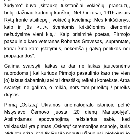
žudymo“ buvo įsitraukę tūkstančiai vokiečių, prancūzų,
britų, dažniau kadrinių kariškių. Net / ir rusai, 1916-aisiais
Rytų fronte atsiliepę į vokiečių kvietimą: „Mes krikščionys,
kaip ir jūs <…>, šventomis krikščionims dienomis
nežudysime vieni kitų.“ Kaip prisiminė poetas, Pirmojo
pasaulinio karo veteranas Robertas Gravesas, „suprantate,
kariai žino karo įstatymus, nekemša į galvą politikos nei
propagandos“.
Galima svarstyti, laikas ar dar ne laikas jautresnėms
nuorodoms į kai kuriuos Pirmojo pasaulinio karo (ne vien
jo) faktus dabartinių atvirai drastiškų reikalų kontekste. Arba
svarstyti ne galima, o reikia, nors tam prireiktų / prireiks
drąsos.
Pirmą „Oskarą“ Ukrainos kinematografo istorijoje pelnė
Mstyslavo Černovo juosta „20 dienų Mariupolyje“.
Atsiimdamas apdovanojimą režisierius sakė, kad
veikiausiai yra pirmas „Oskarų“ ceremonijos scenoje, kuris
atiduotų prizą, kad tik Rusija nebūtų užpuolusi, niokojusi jo