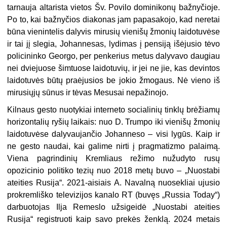
tarnauja altarista vietos Šv. Povilo dominikonų bažnyčioje.
Po to, kai bažnyčios diakonas jam papasakojo, kad neretai
būna vienintelis dalyvis mirusių vienišų žmonių laidotuvėse
ir tai jį slegia, Johannesas, lydimas į pensiją išėjusio tėvo
policininko Georgo, per penkerius metus dalyvavo daugiau
nei dviejuose šimtuose laidotuvių, ir jei ne jie, kas devintos
laidotuvės būtų praėjusios be jokio žmogaus. Nė vieno iš
mirusiųjų sūnus ir tėvas Mesusai nepažinojo.
Kilnaus gesto nuotykiai interneto socialinių tinklų brėžiamų
horizontalių ryšių laikais: nuo D. Trumpo iki vienišų žmonių
laidotuvėse dalyvaujančio Johanneso – visi lygūs. Kaip ir
ne gesto naudai, kai galime nirti į pragmatizmo palaimą.
Viena pagrindinių Kremliaus režimo nužudyto rusų
opozicinio politiko tezių nuo 2018 metų buvo – „Nuostabi
ateities Rusija“. 2021-aisiais A. Navalną nuosekliai ujusio
prokremliško televizijos kanalo RT (buvęs „Russia Today“)
darbuotojas Ilja Remeslo užsigeidė „Nuostabi ateities
Rusija“ registruoti kaip savo prekės ženklą. 2024 metais