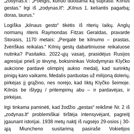
„zodynas.lt“: „Poelgis, kuriuo duodama ką suprasti: Kilnus
gestas.“ Irgi iš „zodynas.lt“: „Kilnus 1. keliantis pagarbą;
doras, taurus.“
Logiška „kilnaus gesto“ tikėtis iš riterių laikų. Anglų
normanų riteris Raymondas Fitzas Geraldas, pravarde
Storasis, 1170 metais: „Pergalė be kilnumo – prastas,
žvėriškas reikalas.“ Kilnių gestų dabartiniuose reikaluose
nutinka? Pasitaiko. 2022-ųjų vasarį, prasidėjus Rusijos
agresijai prieš jo tėvynę, boksininkas Volodymyras Klyčko
aukcione pardavė olimpinį aukso medalį, kad surinktų
pinigų karo vaikams. Medalis parduotas už milijoną dolerių,
pirkėjas jį grąžino, nes norėjo, kad liktų Klyčko šeimoje.
Kilnūs be išlygų / pritempimų abu – ir pardavėjas, ir
pirkėjas.
Irgi tinkama paminėti, kad žodžio „gestas“ reikšmė Nr. 2 iš
„zodynas.lt“ problemiškai tirštėja intensyvėjant, pagreitį
įgaunant istorijai. 1938 metų naktį iš rugsėjo 29-osios į 30-
ąją Miuncheno susitarimą pasirašė Vokietijos