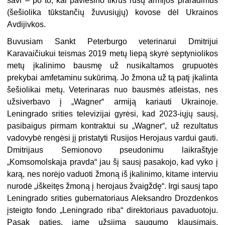
savi – po to, kai paviešino tikrus rusų armijos praradimus
(šešiolika tūkstančių žuvusiųjų) kovose dėl Ukrainos
Avdijivkos.
Buvusiam Sankt Peterburgo veterinarui Dmitrijui
Karavaičiukui teismas 2019 metų liepą skyrė septyniolikos
metų įkalinimo bausmę už nusikaltamos grupuotės
prekybai amfetaminu sukūrimą. Jo žmona už tą patį įkalinta
šešiolikai metų. Veterinaras nuo bausmės atleistas, nes
užsiverbavo į „Wagner“ armiją kariauti Ukrainoje.
Leningrado srities televizijai gyrėsi, kad 2023-iųjų sausį,
pasibaigus pirmam kontraktui su „Wagner“, už rezultatus
vadovybė rengėsi jį pristatyti Rusijos Herojaus vardui gauti.
Dmitrijaus Semionovo pseudonimu laikraštyje
„Komsomolskaja pravda“ jau šį sausį pasakojo, kad vyko į
karą, nes norėjo vaduoti žmoną iš įkalinimo, kitame interviu
nurodė „iškeitęs žmoną į herojaus žvaigždę“. Irgi sausį tapo
Leningrado srities gubernatoriaus Aleksandro Drozdenkos
įsteigto fondo „Leningrado riba“ direktoriaus pavaduotoju.
Pasak paties, jame užsiima saugumo klausimais,