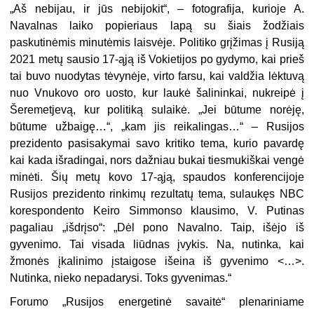
„
Aš nebijau, ir jūs nebijokit“, – fotografija, kurioje A.
Navalnas laiko popieriaus lapą su šiais žodžiais
paskutinėmis minutėmis laisvėje. Politiko grįžimas į Rusiją
2021 metų sausio 17-ąją iš Vokietijos po gydymo, kai prieš
tai buvo nuodytas tėvynėje, virto farsu, kai valdžia lėktuvą
nuo Vnukovo oro uosto, kur laukė šalininkai, nukreipė į
Šeremetjevą, kur politiką sulaikė. „Jei būtume norėję,
būtume užbaigę…“, „kam jis reikalingas…“ – Rusijos
prezidento pasisakymai savo kritiko tema, kurio pavardę
kai kada išradingai, nors dažniau bukai tiesmukiškai vengė
minėti. Šių metų kovo 17-ąją, spaudos konferencijoje
Rusijos prezidento rinkimų rezultatų tema, sulaukęs NBC
korespondento Keiro Simmonso klausimo, V. Putinas
pagaliau „išdrįso“: „Dėl pono Navalno. Taip, išėjo iš
gyvenimo. Tai visada liūdnas įvykis. Na, nutinka, kai
žmonės įkalinimo įstaigose išeina iš gyvenimo <…>.
Nutinka, nieko nepadarysi. Toks gyvenimas.“
Forumo „Rusijos energetinė savaitė“ plenariniame