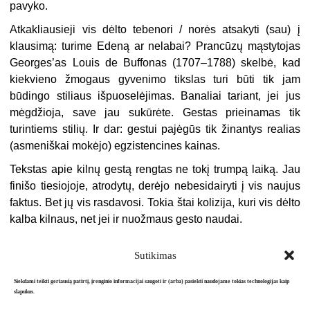
pavyko.
Atkakliausieji vis dėlto tebenori / norės atsakyti (sau) į
klausimą: turime Edeną ar nelabai? Prancūzų mąstytojas
Georges’as Louis de Buffonas (1707–1788) skelbė, kad
kiekvieno žmogaus gyvenimo tikslas turi būti tik jam
būdingo stiliaus išpuoselėjimas. Banaliai tariant, jei jus
mėgdžioja, save jau sukūrėte. Gestas prieinamas tik
turintiems stilių. Ir dar: gestui pajėgūs tik žinantys realias
(asmeniškai mokėjo) egzistencines kainas.
Tekstas apie kilnų gestą rengtas ne tokį trumpą laiką. Jau
finišo tiesiojoje, atrodytų, derėjo nebesidairyti į vis naujus
faktus. Bet jų vis rasdavosi. Tokia štai kolizija, kuri vis dėlto
kalba kilnaus, net jei ir nuožmaus gesto naudai.
Sutikimas
Siekdami teikti geriausią patirtį, įrenginio informacijai saugoti ir (arba) pasiekti naudojame tokias technologijas kaip
slapukus.