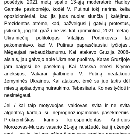
posėdyje 2021 metų spalio 13-ąją moderatorė Hadley
Gamble pasidomėjo, kodėl V. Putinui tokį nerimą kelia
opozicionieriai, kad jis juos nuolat siunčia į kalėjimą.
Prezidentas atrėmė, kad, pažvelgusi į gatvių protestus,
įsitikintų, jog toli gražu ne visi kali (primintina, 2021 metai).
Ukrainiečių politologas Vitalijus Portnikovas tai
pakomentavo, kad V. Putinas paprasčiausiai tyčiojasi.
Mėgaujasi nebaudžiamumu. Kai atakavo Gruziją 2008-
aisiais, jau galvojo apie Ukrainos puolimą. Karas Gruzijoje
jam baigėsi be pasekmių. Kai Maskva ėmėsi Krymo
aneksijos, Vakarai įkalbinėjo V. Putiną neatakuoti
žemyninės Ukrainos. Kai atakavo, ėmė su juo tartis dėl
miestų apšaudymų nutraukimo. Tebesitaria. Ko nesityčioti ir
nesimėgauti.
Jei / kai taip motyvuojasi valdovas, svita ir ne svita
algoritmą kartoja su neprognozuojamomis pasekmėmis.
Prokremliškas karinis korespondentas Andrejus
Morozovas-Murzas vasario 21-ąją nusižudė, kai jį užengė