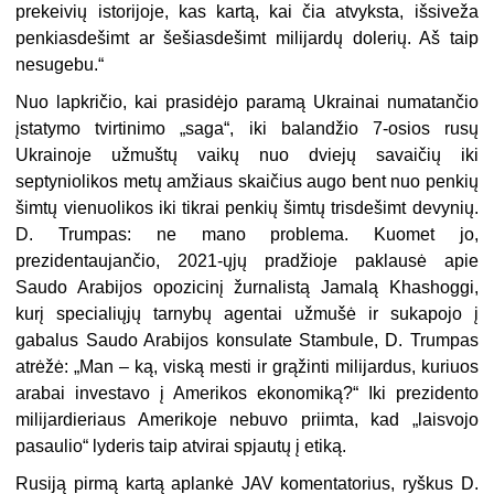
prekeivių istorijoje, kas kartą, kai čia atvyksta, išsiveža
penkiasdešimt ar šešiasdešimt milijardų dolerių. Aš taip
nesugebu.“
Nuo lapkričio, kai prasidėjo paramą Ukrainai numatančio
įstatymo tvirtinimo „saga“, iki balandžio 7-osios rusų
Ukrainoje užmuštų vaikų nuo dviejų savaičių iki
septyniolikos metų amžiaus skaičius augo bent nuo penkių
šimtų vienuolikos iki tikrai penkių šimtų trisdešimt devynių.
D. Trumpas: ne mano problema. Kuomet jo,
prezidentaujančio, 2021-ųjų pradžioje paklausė apie
Saudo Arabijos opozicinį žurnalistą Jamalą Khashoggi,
kurį specialiųjų tarnybų agentai užmušė ir sukapojo į
gabalus Saudo Arabijos konsulate Stambule, D. Trumpas
atrėžė: „Man – ką, viską mesti ir grąžinti milijardus, kuriuos
arabai investavo į Amerikos ekonomiką?“ Iki prezidento
milijardieriaus Amerikoje nebuvo priimta, kad „laisvojo
pasaulio“ lyderis taip atvirai spjautų į etiką.
Rusiją pirmą kartą aplankė JAV komentatorius, ryškus D.