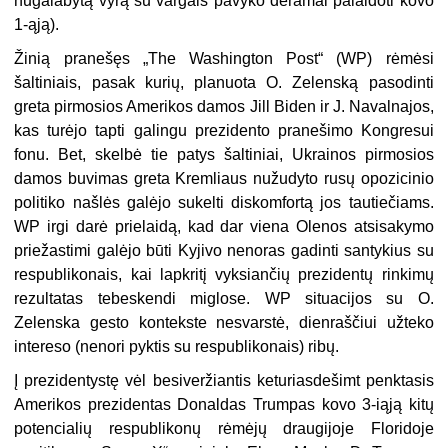
nugalabytą vyrą su vargais pavyko deramai palaidoti kovo
1-ąją).
Žinią pranešęs „The Washington Post“ (WP) rėmėsi
šaltiniais, pasak kurių, planuota O. Zelenską pasodinti
greta pirmosios Amerikos damos Jill Biden ir J. Navalnajos,
kas turėjo tapti galingu prezidento pranešimo Kongresui
fonu. Bet, skelbė tie patys šaltiniai, Ukrainos pirmosios
damos buvimas greta Kremliaus nužudyto rusų opozicinio
politiko našlės galėjo sukelti diskomfortą jos tautiečiams.
WP irgi darė prielaidą, kad dar viena Olenos atsisakymo
priežastimi galėjo būti Kyjivo nenoras gadinti santykius su
respublikonais, kai lapkritį vyksiančių prezidentų rinkimų
rezultatas tebeskendi miglose. WP situacijos su O.
Zelenska gesto kontekste nesvarstė, dienraščiui užteko
intereso (nenori pyktis su respublikonais) ribų.
Į prezidentystę vėl besiveržiantis keturiasdešimt penktasis
Amerikos prezidentas Donaldas Trumpas kovo 3-iąją kitų
potencialių respublikonų rėmėjų draugijoje Floridoje