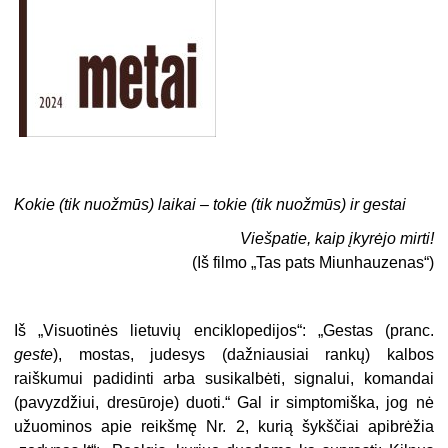
Kokie (tik nuožmūs) laikai – tokie (tik nuožmūs) ir gestai
Viešpatie, kaip įkyrėjo mirti!
(Iš filmo „Tas pats Miunhauzenas“)
Iš „Visuotinės lietuvių enciklopedijos“: „Gestas (pranc.
geste
), mostas, judesys (dažniausiai rankų) kalbos
raiškumui padidinti arba susikalbėti, signalui, komandai
(pavyzdžiui, dresūroje) duoti.“ Gal ir simptomiška, jog nė
užuominos apie reikšmę Nr. 2, kurią šykščiai apibrėžia