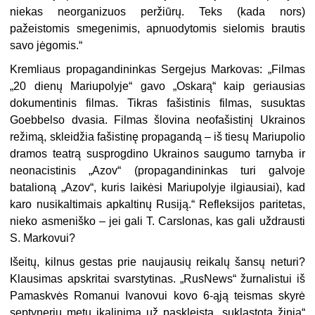
niekas neorganizuos peržiūrų. Teks (kada nors)
pažeistomis smegenimis, apnuodytomis sielomis brautis
savo jėgomis.“
Kremliaus propagandininkas Sergejus Markovas: „Filmas
„20 dienų Mariupolyje“ gavo „Oskarą“ kaip geriausias
dokumentinis filmas. Tikras fašistinis filmas, susuktas
Goebbelso dvasia. Filmas šlovina neofašistinį Ukrainos
režimą, skleidžia fašistinę propagandą – iš tiesų Mariupolio
dramos teatrą susprogdino Ukrainos saugumo tarnyba ir
neonacistinis „Azov“ (propagandininkas turi galvoje
batalioną „Azov“, kuris laikėsi Mariupolyje ilgiausiai), kad
karo nusikaltimais apkaltinų Rusiją.“ Refleksijos paritetas,
nieko asmeniško – jei gali T. Carslonas, kas gali uždrausti
S. Markovui?
Išeitų, kilnus gestas prie naujausių reikalų šansų neturi?
Klausimas apskritai svarstytinas. „RusNews“ žurnalistui iš
Pamaskvės Romanui Ivanovui kovo 6-ąją teismas skyrė
septynerių metų įkalinimą už paskleistą „suklastotą žinią“