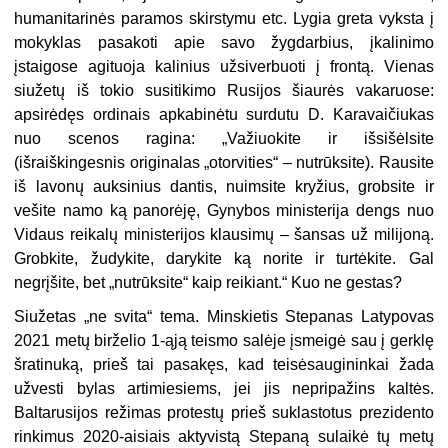
humanitarinės paramos skirstymu etc. Lygia greta vyksta į
mokyklas pasakoti apie savo žygdarbius, įkalinimo
įstaigose agituoja kalinius užsiverbuoti į frontą. Vienas
siužetų iš tokio susitikimo Rusijos šiaurės vakaruose:
apsirėdęs ordinais apkabinėtu surdutu D. Karavaičiukas
nuo scenos ragina: „Važiuokite ir išsišėlsite
(išraiškingesnis originalas „otorvities“ – nutrūksite). Rausite
iš lavonų auksinius dantis, nuimsite kryžius, grobsite ir
vešite namo ką panorėję, Gynybos ministerija dengs nuo
Vidaus reikalų ministerijos klausimų – šansas už milijoną.
Grobkite, žudykite, darykite ką norite ir turtėkite. Gal
negrįšite, bet „nutrūksite“ kaip reikiant.“ Kuo ne gestas?
Siužetas „ne svita“ tema. Minskietis Stepanas Latypovas
2021 metų birželio 1-ąją teismo salėje įsmeigė sau į gerklę
šratinuką, prieš tai pasakęs, kad teisėsaugininkai žada
užvesti bylas artimiesiems, jei jis nepripažins kaltės.
Baltarusijos režimas protestų prieš suklastotus prezidento
rinkimus 2020-aisiais aktyvistą Stepaną sulaikė tų metų