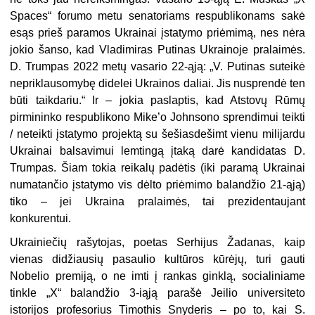
Spaces“ forumo metu senatoriams respublikonams sakė
esąs prieš paramos Ukrainai įstatymo priėmimą, nes nėra
jokio šanso, kad Vladimiras Putinas Ukrainoje pralaimės.
D. Trumpas 2022 metų vasario 22-ąją: „V. Putinas suteikė
nepriklausomybę didelei Ukrainos daliai. Jis nusprendė ten
būti taikdariu.“ Ir – jokia paslaptis, kad Atstovų Rūmų
pirmininko respublikono Mike’o Johnsono sprendimui teikti
/ neteikti įstatymo projektą su šešiasdešimt vienu milijardu
Ukrainai balsavimui lemtingą įtaką darė kandidatas D.
Trumpas. Šiam tokia reikalų padėtis (iki paramą Ukrainai
numatančio įstatymo vis dėlto priėmimo balandžio 21-ąją)
tiko – jei Ukraina pralaimės, tai prezidentaujant
konkurentui.
Ukrainiečių rašytojas, poetas Serhijus Žadanas, kaip
vienas didžiausių pasaulio kultūros kūrėjų, turi gauti
Nobelio premiją, o ne imti į rankas ginklą, socialiniame
tinkle „X“ balandžio 3-iąją parašė Jeilio universiteto
istorijos profesorius Timothis Snyderis – po to, kai S.