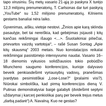
tapo virusiniu. Šių metų vasario 21-ąją jo paskyra X turėjo
12,3 milijonų prenumeratorių, T. Carlsonas dar turi paskyrą
„YouTube“ su 1,52 milijono prenumeratorių. Kilniems
gestams banaliai nėra laiko.
Gyvenimas, aišku, vietoje nestovi. „Žinios apie karą sklinda
pasaulyje, bet tai nereiškia, kad gebėjimas įsijausti į kitų
kančias reikšmingai išaugo <…>. Šiuolaikiniai piliečiai,
prievartos vaizdų vartotojai“, – rašė Susan Sontag „Apie
kitų skausmą“ 2003 metais. Nuo konstatacijos reikalai
reikšmingai pasistūmėjo intensyvumo naudai. Vasario 16–
18 dienomis vykusios solidžiausios tokio pobūdžio
Miuncheno saugumo konferencijos, kurioje dalyvavo
beveik penkiasdešimt vyriausybių vadovų, pranešimas
įvardytas pesimistiškai „Lose-Lose?“ (pralaimi visi?).
Niūrokai simboliška, kad pirmą konferencijos dieną V.
Putinas demonstratyviai baigė galabyti (dvidešimt septyni
uždarymai į karcerį penkiolikai parų per beveik trejus metus
„darbą padarė“) A. Navalną. Kuo ne gestas?