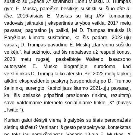
susitiko su „Space X“ savininku Elonu Musku. D. Trumpas
gyrė E. Muską, pareiškė besitikįs susitikti su šiuo
tête-à-
tête
. 2016-aisiais E. Muskas su kitų JAV kompanijų
vadovais įsitraukė į ekspertinės tarybos veiklą, 2017 metų
pavasarį pagrasino ją palikti, jei D. Trumpas trauksis iš
Paryžiaus klimato susitarimo, ką šis padarė. 2022-ųjų
vasarą D. Trumpas pavadino E. Muską „dar vienu sušiktu
veikėju“, kai sužinojo, kad šis nebalsavo už respublikonus.
2023 metų rugsėjį paskelbtoje Walterio Isaacsono
autorystės E. Musko biografijoje nurodoma, kad
verslininkas D. Trumpą laiko aferistu. Bet 2022 metų lapkritį
atkūrė eksprezidento paskyrą (suspenduotą po D. Trumpo
šalininkų surengto Kapitolijaus šturmo 2021-ųjų pavasarį,
kai šis atsisakė pripažinti prezidento rinkimų rezultatą)
savo valdomame interneto socialiniame tinkle „X“ (buvęs
„Twitter“).
Kuriam galui dėstyti vieną iš galybės su šiais personažais
sietinų siužetų? Vertinant iš gesto perspektyvos, kontekstas
ne toks jau nereikšmingas. Vasario 13-ąją E. Muskas „X