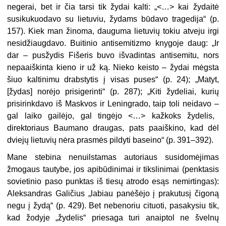
negerai, bet ir čia tarsi tik žydai kalti: „<…> kai žydaitė
susikukuodavo su lietuviu, žydams būdavo tragedija“ (p.
157). Kiek man žinoma, dauguma lietuvių tokiu atveju irgi
nesidžiaugdavo. Buitinio antisemitizmo knygoje daug: „Ir
dar – pusžydis Fišeris buvo išvadintas antisemitu, nors
nepaaiškinta kieno ir už ką. Nieko keisto – žydai mėgsta
šiuo kaltinimu drabstytis į visas puses“ (p. 24); „Matyt,
[žydas] norėjo prisigerinti“ (p. 287); „Kiti žydeliai, kurių
prisirinkdavo iš Maskvos ir Leningrado, taip toli neidavo
–
gal laiko gailėjo, gal tingėjo <…> kažkoks žydelis,
direktoriaus Baumano draugas, pats paaiškino, kad dėl
dviejų lietuvių nėra prasmės pildyti baseino“ (p. 391–392).
Mane stebina
nenuilstamas autoriaus
susidomėjimas
žmogaus tautybe, jos apibūdinimai ir tikslinimai (penktasis
sovietinio paso punktas iš tiesų atrodo esąs nemirtingas):
Aleksandras
Galičius „labiau panėšėjo į prakutusį čigoną
negu į žydą“ (p. 429). Bet nebenoriu
cituoti, pasakysiu tik,
kad žodyje „žydelis“ priesaga turi anaiptol ne švelnų