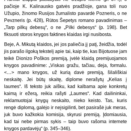
pačioje K. Kalinausko gatvės pradžioje, gana toli nuo
Užupio, žinomo Rusijos žurnalisto pavardė Pozneris, o ne
Pevzneris (p. 428), Rūtos Šepetys romano pavadinimas –
„Tarp pilkų debesų“, o ne „Pilki debesys“ (p. 198). Bet
fiksuoti storos knygos faktines klaidas irgi nusibosta.
Beje, A. Mikutą klaidos, jei jos paliečia jį patį, žeidžia, todėl
jis parašo ilgoką tekstelį apie tai, kaip tie, kas Bijotuose jam
teikė Dionizo Poškos premiją, įvėlė klaidą premijuojamos
knygos pavadinime: „Viskas gražu, tačiau, deja, formalu.
<…> mano knygos, už kurią davė premiją, šilališkiai
neskaitę. Jei būtų skaitę, diplome nerašytų „Kelias į
laumes“. Iš teksto juk aišku, kad kalbama apie konkretų
kaimą ir ežerą, reikia rašyti „Laumes“. Kad dailininkai,
reklamuotojai knygų neskaito, nieko keisto. Tas, kuris
rengė diplomą, galėjo ir neįsigilinti, bet pasirašė juk meras,
juk buvo kažkokia komisija, skyrusi premiją. Įdomiausia,
kad tai nebe pirmas sykis
–
taip buvo rašoma internete
knygos pardavėjų“ (p. 345–346).