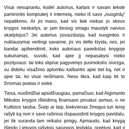
Visai nesuprantu, kodėl autorius, kartais ir savam tekste
paminintis kompiuterį ir internetą, nieko iš savo „nuogirdų“
nepatikrino. Ar jis mano, kad vis tiek niekas jo storos
knygos neskaitys, ar jam tiesiog smagu maustyti naivius
skaitytojus? Jei autorius įsivaizduoja, kad nuogirdos ir
nuklausymai vertingi savaime, jis vis dėlto klysta, nes, jei
bandai apibendrinti, koks autoriaus paveikslas knygoje
sukuriamas, suvoki, kad apie jį nepasakysi nieko
pozityvaus: tai toks stipriai pagyvenęs pusmokslis niurzga,
su dideliu visažinio aplombu kalbantis apie bet ką, net ir
apie tai, ko visai neišmano. Nesu tikra, kad kaip tik to
žinomas poetas ir siekė.
Tiesa, nuoširdžiai apsidžiaugiau, pamačiusi, kad Algimanto
Mikutos knygos išleidimą finansavo privatus asmuo, o ne
Kultūros taryba. Šiaip ar taip, kiekvienas žmogus turi teisę
rašyti ką nori ir savo rašinius išspausdinti knygos pavidalu,
jei tik suranda tam reikalui pinigų. Apmaudu, kad knygą
išleido Lietuvos rašytojų sąjungos leidykla, norėtųsi, kad ji