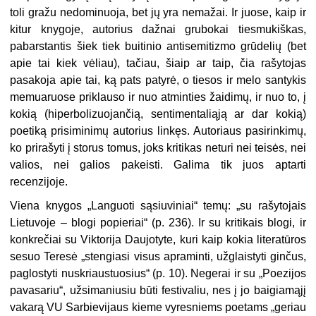
toli gražu nedominuoja, bet jų yra nemažai. Ir juose, kaip ir
kitur knygoje, autorius dažnai grubokai tiesmukiškas,
pabarstantis šiek tiek buitinio antisemitizmo grūdelių (bet
apie tai kiek vėliau), tačiau, šiaip ar taip, čia rašytojas
pasakoja apie tai, ką pats patyrė, o tiesos ir melo santykis
memuaruose priklauso ir nuo atminties žaidimų, ir nuo to, į
kokią (hiperbolizuojančią, sentimentaliąją ar dar kokią)
poetiką prisiminimų autorius linkęs. Autoriaus pasirinkimų,
ko prirašyti į storus tomus, joks kritikas neturi nei teisės, nei
valios, nei galios pakeisti. Galima tik juos aptarti
recenzijoje.
Viena knygos „Languoti sąsiuviniai“ temų: „su rašytojais
Lietuvoje ­– blogi popieriai“ (p. 236). Ir su kritikais blogi, ir
konkrečiai su Viktorija Daujotyte, kuri
kaip kokia literatūros
sesuo Teresė „stengiasi visus apraminti, užglaistyti ginčus,
paglostyti nuskriaustuosius
“ (p. 10).
Negerai ir su „Poezijos
pavasariu“, užsimaniusiu būti festivaliu, nes į j
o baigiamąjį
vakarą VU Sarbievijaus kieme vyresniems poetams „geriau