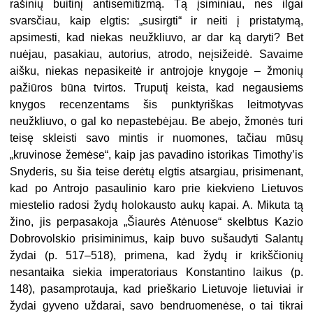
rašinių buitinį antisemitizmą. Tą įsiminiau, nes ilgai
svarsčiau, kaip elgtis: „susirgti“ ir neiti į pristatymą,
apsimesti, kad niekas neužkliuvo, ar dar ką daryti? Bet
nuėjau, pasakiau, autorius, atrodo, neįsižeidė. Savaime
aišku, niekas nepasikeitė ir antrojoje knygoje – žmonių
pažiūros būna tvirtos. Truputį keista, kad negausiems
knygos recenzentams šis punktyriškas leitmotyvas
neužkliuvo, o gal ko nepastebėjau. Be abejo, žmo
nės turi
teisę skleisti savo mintis ir nuomones, tačiau mūsų
„kruvinose žemėse“, kaip jas pavadino istorikas
Timothy’is
Snyderis, su šia teise derėtų elgtis atsargiau, prisimenant,
kad po Antrojo pasaulinio karo prie kiekvieno Lietuvos
miestelio
radosi
žydų holokausto aukų kapai. A. Mikuta tą
žino, jis perpasakoja „Šiaurės Atėnuose“ skelbtus Kazio
Dobrovolskio prisiminimus
, kaip buvo sušaudyti Salantų
žydai (p. 517–518), primena, kad žydų ir krikščionių
nesantaika siekia imperatoriaus Konstantino laikus (p.
148), pasamprotauja, kad prieškario Lietuvoje lietuviai ir
žydai gyveno uždarai, savo bendruomenėse, o tai tikrai