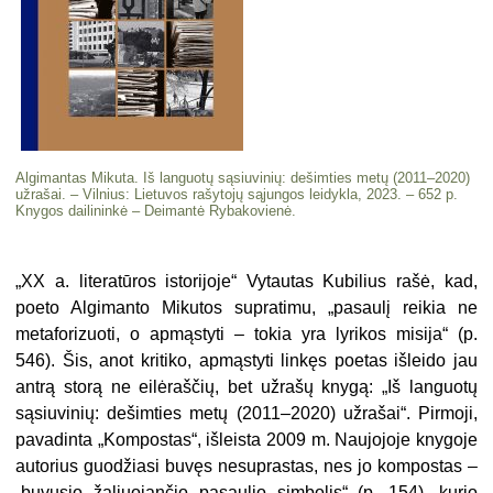
Algimantas Mikuta. Iš languotų sąsiuvinių: dešimties metų (2011–2020)
užrašai. – Vilnius: Lietuvos rašytojų sąjungos leidykla, 2023. – 652 p.
Knygos dailininkė – Deimantė Rybakovienė.
„
XX a. literatūros istorijoje“ Vytautas Kubilius rašė, kad,
poeto Algimanto Mikutos supratimu, „pasaulį reikia ne
metaforizuoti, o apmąstyti – tokia yra lyrikos misija“ (p.
546). Šis, anot kritiko, apmąstyti linkęs poetas išleido jau
antrą storą ne eilėraščių, bet užrašų knygą: „Iš languotų
sąsiuvinių: dešimties metų (2011–2020) užrašai“. Pirmoji,
pavadinta „Kompostas“, išleista 2009 m. Naujojoje knygoje
autorius guodžiasi buvęs nesuprastas, nes jo kompostas –
„buvusio žaliuojančio pasaulio simbolis“ (p. 154), kurio