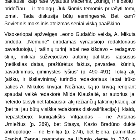
paklausti, kaip rašė Vytautas Mačernis, „kunigų ir filosofų“,
pridėčiau
–
ir teologų. Juk šiomis temomis prirašyti tomų
tomai. Tada diskusija būtų esmingesnė. Bet kam?
Sovietinis mokslinis ateizmas seniai viską paaiškino.
Visokeriopai apžvelgęs Leono Gudaičio veiklą, A. Mikuta
prideda: „Nemune“ dirbdamas vyriausiojo redaktoriaus
pavaduotoju, į rašinių turinį labai nesikišdavo
–
redagavo
stilių, mikliai sužvejodavo autorių paliktus liapsusus
(netikslias datas, pražiūrėtus faktus, pavardes, kūrinių
pavadinimus, giminystės ryšius“ (p. 490–491). Tokią akį
(aišku, ir išsilavinimą) turinčio redaktoriaus labai trūko
paties A. Mikutos knygai. Nežinau, ką jo knygą rengiant
spaudai veikė redaktorė Milda Kiaušaitė, ar autorius jai
neleido taisyti net labiausiai akį rėžiančių
faktinių klaidų, ar
(bet tai jau būtų visiška redaktorės diskvalifikacija) ji klaidų
nepastebėjo
: kunigaikštis Vilgaudas
–
ne
Antanas
Urniežius (p. 269), bet Stasys, Kazio Bradūno duktė
antropologė – ne Emilija (p. 274), bet Elena, paminklas
Frankui Zappai pastatytas ne Užupio kieme (p. 374), o