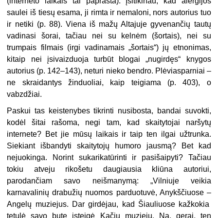
(interneto laikais tai paprast
a).
Įsitikinau, kad alergijos
saulei iš tiesų esama, ji rimta ir nemaloni, nors autorius tuo
ir netiki (p. 88).
Viena iš mažų Altajuje gyvenančių tautų
vadinasi
šorai, tačiau nei su kelnėm (šortais), nei su
tr
umpais filmais (irgi vadinamais „šortais“) jų etnonimas,
kitaip nei įsivaizduoja turbūt blogai „nugirdęs“ knygos
autorius (p. 142–143), neturi nieko bendro.
Plėviasparniai –
ne skraidantys žinduoliai, kaip teigiama (p. 403), o
vabzdžiai.
Paskui tas keistenybes tikrinti nusibosta, bandai suvokti,
kodėl šitai rašoma, negi tam, kad skaitytojai naršytų
internete? Bet jie mūsų laikais ir taip ten ilgai užtrunka.
Siekiant išbandyti skaitytojų humoro jausmą? Bet kad
nejuokinga. Norint sukarikatūrinti ir pasišaipyti? Tačiau
tokiu atveju rikošetu daugiausia kliūna autoriui,
parodančiam savo neišmanymą: „Vilniuje veikia
karnavalinių drabužių nuomos parduotuvė, Anykščiuose
–
Angelų muziejus. Dar girdėjau, kad Šiauliuose kažkokia
tetulė savo bute įsteigė Kačių muziejų. Na, gerai, ten