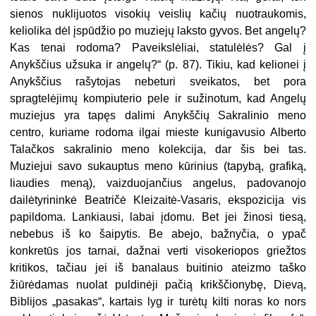
sienos nuklijuotos visokių veislių kačių nuotraukomis,
keliolika dėl įspūdžio po muziejų laksto gyvos. Bet angelų?
Kas tenai rodoma? Paveikslėliai, statulėlės? Gal į
Anykščius užsuka ir angelų?“ (p. 87). Tikiu, kad kelionei į
Anykščius rašytojas nebeturi sveikatos, bet pora
spragtelėjimų kompiuterio pele ir sužinotum, kad Angelų
muziejus yra tapęs dalimi Anykščių Sakralinio meno
centro, kuriame rodoma ilgai mieste kunigavusio Alberto
Talačkos sakralinio meno kolekcija, dar šis bei tas.
Muziejui savo sukauptus meno kūrinius (tapybą, grafiką,
liaudies meną), vaizduojančius angelus, padovanojo
dailėtyrininkė Beatričė Kleizaitė-Vasaris, ekspozicija vis
papildoma. Lankiausi, labai įdomu. Bet jei žinosi tiesą,
nebebus iš ko šaipytis. Be abejo, bažnyčia, o ypač
konkretūs jos tarnai, dažnai verti visokeriopos griežtos
kritikos, tačiau jei iš banalaus buitinio ateizmo taško
žiūrėdamas nuolat puldinėji pačią krikščionybę, Dievą,
Biblijos „pasakas“, kartais lyg ir turėtų kilti noras ko nors