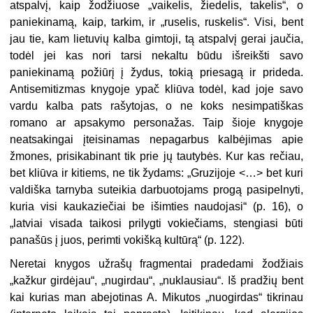
atspalvį, kaip žodžiuose „vaikelis, žiedelis, takelis“, o
paniekinamą, kaip, tarkim, ir „ruselis, ruskelis“. Visi, bent
jau tie, kam lietuvių kalba gimtoji, tą atspalvį gerai jaučia,
todėl jei kas nori tarsi nekaltu būdu išreikšti savo
paniekinamą požiūrį į žydus, tokią priesagą ir prideda.
Antisemitizmas knygoje ypač kliūva todėl, kad joje savo
vardu kalba pats rašytojas, o ne koks nesimpatiškas
romano ar apsakymo personažas. Taip šioje knygoje
neatsakingai įteisinamas nepagarbus kalbėjimas apie
žmones, prisikabinant tik prie jų tautybės. Kur kas rečiau,
bet kliūva ir kitiems, ne tik žydams: „Gruzijoje <…> bet kuri
valdiška tarnyba suteikia darbuotojams progą pasipelnyti,
kuria visi kaukaziečiai be išimties naudojasi“ (p. 16), o
„latviai visada taikosi prilygti vokiečiams, stengiasi būti
panašūs į juos, perimti vokišką kultūrą“ (p. 122).
Neretai knygos užrašų fragmentai pradedami žodžiais
„kažkur girdėjau“, „nugirdau“, „nuklausiau“. Iš pradžių bent
kai kurias man abejotinas A. Mikutos „nuogirdas“ tikrinau