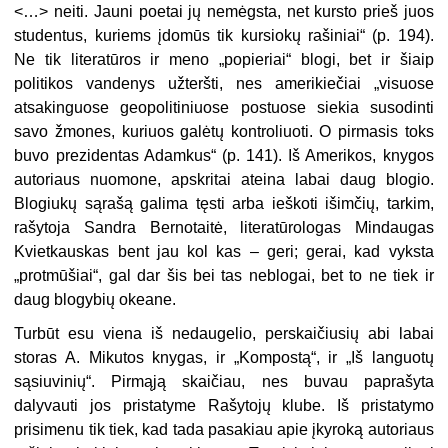
<…>
neiti. Jauni poetai jų nemėgsta, net kursto prieš juos
studentus, kuriems įdomūs tik kursiokų rašiniai“ (p. 194).
Ne tik literatūros ir meno „popieriai“ blogi, bet ir šiaip
politikos vandenys užteršti, nes amerikiečiai „visuose
atsakinguose geopolitiniuose postuose siekia susodinti
savo žmones, kuriuos galėtų kontroliuoti. O pirmasis toks
buvo prezidentas Adamkus“ (p. 141). Iš Amerikos, knygos
autoriaus nuomone, apskritai ateina labai daug blogio.
Blogiukų sąrašą galima tęsti arba ieškoti išimčių, tarkim,
rašytoja Sandra Bernotaitė, literatūrologas Mindaugas
Kvietkauskas bent jau kol kas
–
geri; gerai, kad vyksta
„protmūšiai“, gal dar šis bei tas neblogai, bet to ne tiek ir
daug blogybių okeane.
Turbūt esu viena iš nedaugelio, perskaičiusių abi labai
storas A. Mikutos knygas, ir „Kompostą“, ir „Iš languotų
sąsiuvinių“. Pirmąją skaičiau, nes buvau paprašyta
dalyvauti jos pristatyme Rašytojų klube. Iš pristatymo
prisimenu tik tiek, kad tada pasakiau apie įkyroką autoriaus