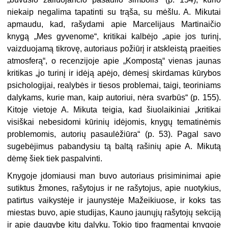
niekaip negalima tapatinti su trąša, su mėšlu. A. Mikutai
apmaudu, kad, rašydami apie Marcelijaus Martinaičio
knygą „Mes gyvenome“, kritikai kalbėjo „apie jos turinį,
vaizduojamą tikrovę, autoriaus požiūrį ir atskleistą praeities
atmosferą“, o recenzijoje apie „Kompostą“ vienas jaunas
kritikas „jo turinį ir idėją apėjo, dėmesį skirdamas kūrybos
psichologijai, realybės ir tiesos problemai, taigi, teoriniams
dalykams, kurie man, kaip autoriui, nėra svarbūs“ (p. 155).
Kitoje vietoje
A. Mikuta teigia, kad šiuolaikiniai „kritikai
visiškai nebesidomi kūrinių idėjomis, knygų tematinėmis
problemomis, autorių pasaulėžiūra“ (p. 53). Pagal savo
sugebėjimus pabandysiu tą baltą rašinių apie A. Mikutą
dėmę šiek tiek paspalvinti.
Knygoje įdomiausi man buvo autoriaus prisiminimai apie
sutiktus žmones, rašytojus ir ne rašytojus, apie nuotykius,
patirtus vaikystėje ir jaunystėje Mažeikiuose, ir koks tas
miestas buvo, apie studijas, Kauno jaunųjų rašytojų sekciją
ir apie daugybę kitų dalykų. Tokio tipo fragmentai knygoje