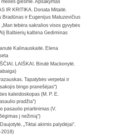
s meilės giesmė. Apsakymas
 IR KRITIKA.
Donata Mitaitė.
ys Bradūnas ir Eugenijus Matuzevičius
.
„Man tebėra sakralios visos gyvybės
 Alį Balbierių kalbina Gediminas
anutė Kalinauskaitė. Elena
seta
ČIAI. LAIŠKAI.
Birutė Mackonytė.
Pabaiga)
razauskas. Tapatybės verpetai ir
asakojis bingo pranešėjas“)
ties kaleidoskopas (M. P. E.
saulio pradžia“)
 pasaulio priartinimas (V.
ėgimas į nežinią“)
 Daujotytė. „Tiktai akimis palydėjai“.
–2018)