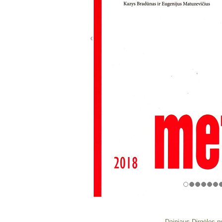
Dainiaus Dirgėlos n