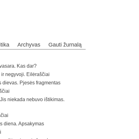
itika
Archyvas
Gauti žurnalą
o vasara. Kas dar?
ir negyvoji. Eilėraščiai
s dievas. Pjesės fragmentas
ščiai
 Jis niekada nebuvo ištikimas.
čiai
ės diena. Apsakymas
i