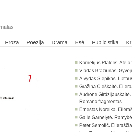
rnalas
Proza
Poezija
Drama
Esė
Publicistika
Kr
Kornelijus Platelis. Atėj
Vladas Braziūnas. Gyvoji 
Alvydas Šlepikas. Lietau
Gražina Cieškaitė. Eilėra
Audronė Girdzijauskaitė.
Romano fragmentas
Ernestas Noreika. Eilėraš
Gailė Garnelytė. Ramyb
Peter Semolič. Eilėraščia