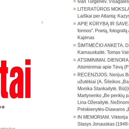
Ivan Turgenev. Visagalė
LITERATŪROS MOKSLAS
Laiškai per Atlantą: Kaz
APIE KŪRYBĄ IR SAVE
formos“. Poetą, fotografą
Kajėnas
ŠIMTMEČIO ANKETA.
D
Karnauskaitė. Tomas Vai
ATSIMINIMAI. DIENORAŠ
Atsiminimai apie Tėvą (
RECENZIJOS.
Nerijus B
užutėkiai (A. Šileikos „B
Monika Stankaitytė. Bū(i)
Martynenko „Be penkių pa
Lina Ožeraitytė. Nežinomo
Prėskienytės-Diawaros „B
IN MEMORIAM.
Viktorija
Stasys Jonauskas (1948
uotraukos